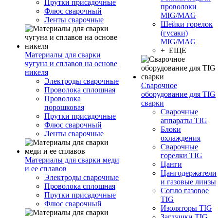
Прутки присадочные
проволоки
Флюс сварочный
MIG/MAG
Ленты сварочные
Шейки горелок
(гусаки)
MIG/MAG
+ ЕЩЕ
Материалы для сварки
чугуна и сплавов на основе
никеля
Электроды сварочные
Сварочное
Проволока сплошная
оборудование для TIG
Проволока
сварки
порошковая
Сварочные
Прутки присадочные
аппараты TIG
Флюс сварочный
Блоки
Ленты сварочные
охлаждения
Сварочные
горелки TIG
Материалы для сварки меди
Цанги
и ее сплавов
Цангодержатели
Электроды сварочные
и газовые линзы
Проволока сплошная
Сопло газовое
Прутки присадочные
TIG
Флюс сварочный
Изоляторы TIG
Заглушки TIG