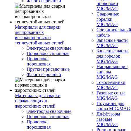
Флюс сварочный
проволоки
MIG/MAG
Сварочные
горелки
MIG/MAG
Материалы для сварки
Соединительны
легированных
кабель
высокопрочных и
Запасные части
теплоустойчивых сталей
MIG/MAG
Электроды сварочные
Запасные части
Проволока сплошная
для горелок
Проволока
MIG/MAG
порошковая
Направляющие
Прутки присадочные
каналы
Флюс сварочный
MIG/MAG
Токосъемники
MIG/MAG
Газовые сопла
Материалы для сварки
MIG/MAG
нержавеющих и
Пружины для
жаростойких сталей
сопла MIG/MAG
Электроды сварочные
Диффузоры
Проволока сплошная
газовые
Проволока
MIG/MAG
порошковая
Ролики подачи