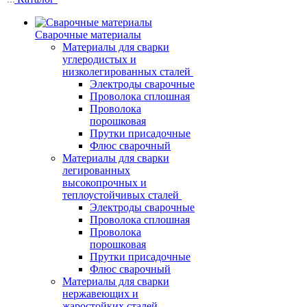
Сварочные материалы
Материалы для сварки
углеродистых и
низколегированных сталей
Электроды сварочные
Проволока сплошная
Проволока
порошковая
Прутки присадочные
Флюс сварочный
Материалы для сварки
легированных
высокопрочных и
теплоустойчивых сталей
Электроды сварочные
Проволока сплошная
Проволока
порошковая
Прутки присадочные
Флюс сварочный
Материалы для сварки
нержавеющих и
жаростойких сталей