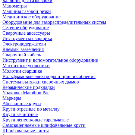
Баллоны для газосварки
Манометры
Машины газовой резки
Медицинское оборудование
Оборудование для газораспределительных систем
Сетевое оборудование
Сварочные аксессуары
Инструменты сварщика
Электрододержатели
Клеммы заземления
Сварочный кабель
Инструмент и вспомогательное оборудование
Магнитные угольники
Молотки сварщика
Вольфрамовые электроды и приспособления
Системы вытяжки сварочных дымов
Керамические подкладки
Упаковка Marathon Pac
Маркеры
Абразивные круги
Круги отрезные по металлу
Круги зачистные
Круги лепестковые тарельчатые
Самозацепляемые шлифовальные круги
Шлифовальные листы