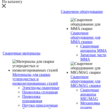
По каталогу
Сварочное оборудование
Сварочное
оборудование для
MMA сварки
Сварочные
аппараты MMA
Сварочные материалы
Запасные части
MMA
Материалы для сварки
Сварочное
углеродистых и
оборудование для
низколегированных сталей
MIG/MAG сварки
Электроды сварочные
Сварочные
Проволока сплошная
аппараты
Проволока
MIG/MAG
порошковая
Механизмы
Прутки присадочные
подачи