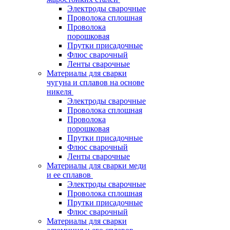
Электроды сварочные
Проволока сплошная
Проволока
порошковая
Прутки присадочные
Флюс сварочный
Ленты сварочные
Материалы для сварки
чугуна и сплавов на основе
никеля
Электроды сварочные
Проволока сплошная
Проволока
порошковая
Прутки присадочные
Флюс сварочный
Ленты сварочные
Материалы для сварки меди
и ее сплавов
Электроды сварочные
Проволока сплошная
Прутки присадочные
Флюс сварочный
Материалы для сварки