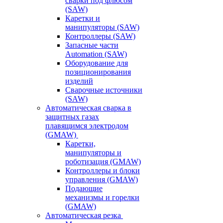
сварки под флюсом
(SAW)
Каретки и
манипуляторы (SAW)
Контроллеры (SAW)
Запасные части
Automation (SAW)
Оборудование для
позиционирования
изделий
Сварочные источники
(SAW)
Автоматическая сварка в
защитных газах
плавящимся электродом
(GMAW)
Каретки,
манипуляторы и
роботизация (GMAW)
Контроллеры и блоки
управления (GMAW)
Подающие
механизмы и горелки
(GMAW)
Автоматическая резка