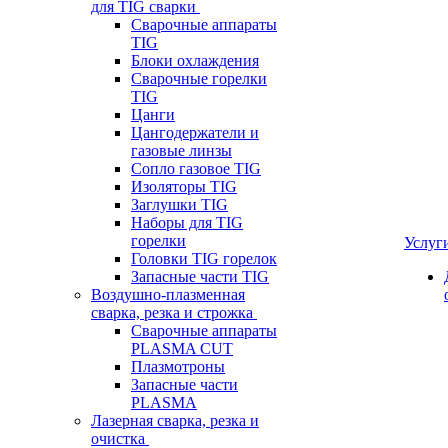
для TIG сварки
Сварочные аппараты
TIG
Блоки охлаждения
Сварочные горелки
TIG
Цанги
Цангодержатели и
газовые линзы
Сопло газовое TIG
Изоляторы TIG
Заглушки TIG
Наборы для TIG
горелки
Услуг
Головки TIG горелок
Запасные части TIG
Воздушно-плазменная
сварка, резка и строжка
Сварочные аппараты
PLASMA CUT
Плазмотроны
Запасные части
PLASMA
Лазерная сварка, резка и
очистка