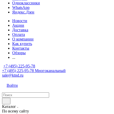
Одноклассники
WhatsApp
Яндекс.Дзен
Новости
Акции
Доставка
Оплата
О компании
Как купить
Контакты
Обзоры
...
+7 (495) 225-95-78
+7 (495) 225-95-78
Многоканальный
sale@ktnd.ru
Войти
Каталог
По всему сайту