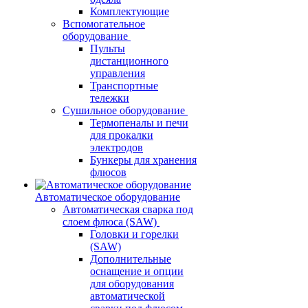
Комплектующие
Вспомогательное
оборудование
Пульты
дистанционного
управления
Транспортные
тележки
Сушильное оборудование
Термопеналы и печи
для прокалки
электродов
Бункеры для хранения
флюсов
Автоматическое оборудование
Автоматическая сварка под
слоем флюса (SAW)
Головки и горелки
(SAW)
Дополнительные
оснащение и опции
для оборудования
автоматической