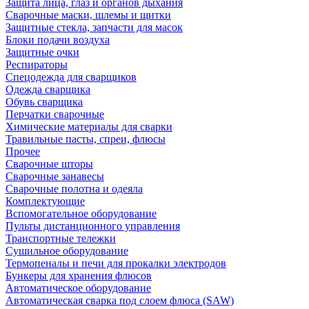
Защита лица, глаз и органов дыхания
Сварочные маски, шлемы и щитки
Защитные стекла, запчасти для масок
Блоки подачи воздуха
Защитные очки
Респираторы
Спецодежда для сварщиков
Одежда сварщика
Обувь сварщика
Перчатки сварочные
Химические материалы для сварки
Травильные пасты, спреи, флюсы
Прочее
Сварочные шторы
Сварочные занавесы
Сварочные полотна и одеяла
Комплектующие
Вспомогательное оборудование
Пульты дистанционного управления
Транспортные тележки
Сушильное оборудование
Термопеналы и печи для прокалки электродов
Бункеры для хранения флюсов
Автоматическое оборудование
Автоматическая сварка под слоем флюса (SAW)