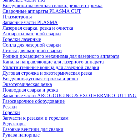
Воздушно-плазменная сварка, резка и строжка
Сварочные аппараты PLASMA CUT
Плазмотроны
Запасные части PLASMA
Лазерная сварка, резка и очистка
Аппараты лазерной сварки
Горелки лазерные
Сопла для лазерной сварки
Линзы для лазерной сварки
Ролики подающего механизма для лазерного аппарата
Каналы направляющие для лазерного аппарата
Уплотнительные кольца для лазерной сварки
Дуговая строжка и экзотермическая резка
Воздушно-дуговая строжка и резка
Экзотермическая резка
Подводная сварка и резка
Запасные части ARC GOUGING & EXOTHERMIC CUTTING
Газосварочное оборудование
Резаки
Горелки
Запчасти к резакам и горелкам
Редукторы
Газовые вентили для сварки
Рукава напорные