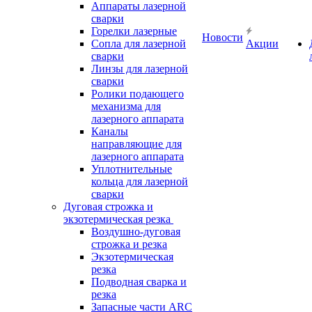
Аппараты лазерной
сварки
Горелки лазерные
Новости
Сопла для лазерной
Акции
сварки
Линзы для лазерной
сварки
Ролики подающего
механизма для
лазерного аппарата
Каналы
направляющие для
лазерного аппарата
Уплотнительные
кольца для лазерной
сварки
Дуговая строжка и
экзотермическая резка
Воздушно-дуговая
строжка и резка
Экзотермическая
резка
Подводная сварка и
резка
Запасные части ARC