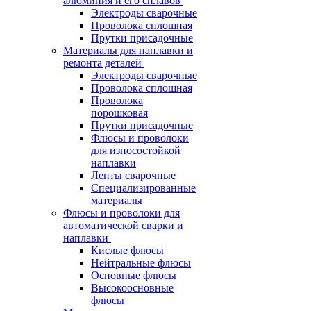
алюминия и его сплавов
Электроды сварочные
Проволока сплошная
Прутки присадочные
Материалы для наплавки и
ремонта деталей
Электроды сварочные
Проволока сплошная
Проволока
порошковая
Прутки присадочные
Флюсы и проволоки
для износостойкой
наплавки
Ленты сварочные
Специализированные
материалы
Флюсы и проволоки для
автоматической сварки и
наплавки
Кислые флюсы
Нейтральные флюсы
Основные флюсы
Высокоосновные
флюсы