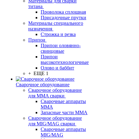
Материалы для сварки
титана
Проволока сплошная
Присадочные прутки
Материалы специального
назначения
Строжка и резка
Припои
Припои оловянно-
свинцовые
Припои
высокотехнологичные
Олово и баббит
+ ЕЩЕ 1
Сварочное оборудование
Сварочное оборудование
для MMA сварки
Сварочные аппараты
MMA
Запасные части MMA
Сварочное оборудование
для MIG/MAG сварки
Сварочные аппараты
MIG/MAG