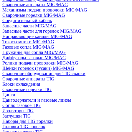
Сварочные аппараты MIG/MAG
Механизмы подачи проволоки MIG/MAG
Сварочные горелки MIG/MAG
Соединительный кабель
Запасные части MIG/MAG
Запасные части для горелок MIG/MAG
Направляющие каналы MIG/MAG
Токосъемники MIG/MAG
Газовые сопла MIG/MAG
Пружины для сопла MIG/MAG
Диффузоры газовые MIG/MAG
Ролики подачи проволоки MIG/MAG
Шейки горелок (гусаки) MIG/MAG
Сварочное оборудование для TIG сварки
Сварочные аппараты TIG
Блоки охлаждения
Сварочные горелки TIG
Цанги
Цангодержатели и газовые линзы
Сопло газовое TIG
Изоляторы TIG
Заглушки TIG
Наборы для TIG горелки
Головки TIG горелок
Запасные части TIG