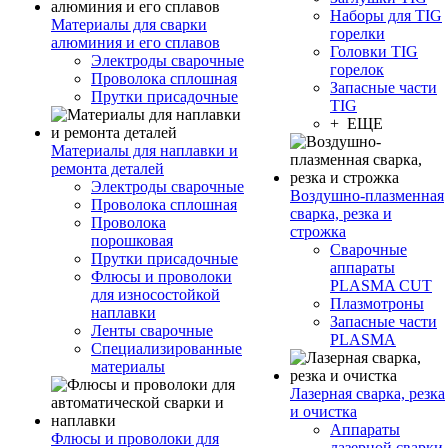
Наборы для TIG
Материалы для сварки
горелки
алюминия и его сплавов
Головки TIG
Электроды сварочные
горелок
Проволока сплошная
Запасные части
Прутки присадочные
TIG
+ ЕЩЕ
Материалы для наплавки и
ремонта деталей
Электроды сварочные
Воздушно-плазменная
Проволока сплошная
сварка, резка и
Проволока
строжка
порошковая
Сварочные
Прутки присадочные
аппараты
Флюсы и проволоки
PLASMA CUT
для износостойкой
Плазмотроны
наплавки
Запасные части
Ленты сварочные
PLASMA
Специализированные
материалы
Лазерная сварка, резка
и очистка
Аппараты
Флюсы и проволоки для
лазерной сварки