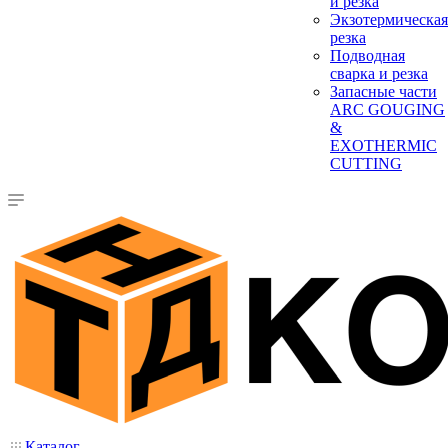
и резка
Экзотермическая
резка
Подводная
сварка и резка
Запасные части
ARC GOUGING
&
EXOTHERMIC
CUTTING
Каталог