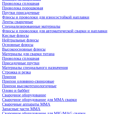
Проволока сплошная
Проволока порошковая
Прутки присадочные
Флюсы и проволоки для износостойкой наплавки
Ленты сварочные
Специализированные материалы
Флюсы и проволоки для автоматической сварки и наплавки
Кислые флюсы
Нейтральные флюсы
Основные флюсы
Высокоосновные флюсы
Материалы для сварки титана
Проволока сплошная
Присадочные прутки
Материалы специального назначения
Строжка и резка
Припои
Припои оловянно-свинцовые
Припои высокотехнологичные
Олово и баббит
Сварочное оборудование
Сварочное оборудование для MMA сварки
Сварочные аппараты MMA
Запасные части MMA
Сварочное оборудование для MIG/MAG сварки