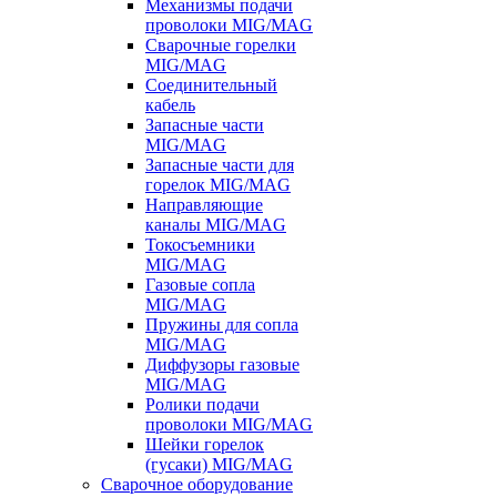
Механизмы подачи
проволоки MIG/MAG
Сварочные горелки
MIG/MAG
Соединительный
кабель
Запасные части
MIG/MAG
Запасные части для
горелок MIG/MAG
Направляющие
каналы MIG/MAG
Токосъемники
MIG/MAG
Газовые сопла
MIG/MAG
Пружины для сопла
MIG/MAG
Диффузоры газовые
MIG/MAG
Ролики подачи
проволоки MIG/MAG
Шейки горелок
(гусаки) MIG/MAG
Сварочное оборудование