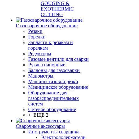
GOUGING &
EXOTHERMIC
CUTTING
Газосварочное оборудование
Резаки
Горелки
Запчасти к резакам и
горелкам
Редукторы
Газовые вентили для сварки
Рукава напорные
Баллоны для газосварки
Манометры
Машины газовой резки
Медицинское оборудование
Оборудование для
газораспределительных
систем
Сетевое оборудование
+ ЕЩЕ 2
Сварочные аксессуары
Инструменты сварщика
Электрододержатели