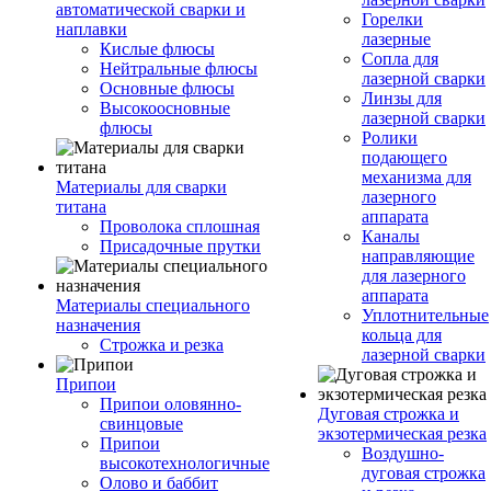
автоматической сварки и
Горелки
наплавки
лазерные
Кислые флюсы
Сопла для
Нейтральные флюсы
лазерной сварки
Основные флюсы
Линзы для
Высокоосновные
лазерной сварки
флюсы
Ролики
подающего
механизма для
Материалы для сварки
лазерного
титана
аппарата
Проволока сплошная
Каналы
Присадочные прутки
направляющие
для лазерного
аппарата
Материалы специального
Уплотнительные
назначения
кольца для
Строжка и резка
лазерной сварки
Припои
Припои оловянно-
Дуговая строжка и
свинцовые
экзотермическая резка
Припои
Воздушно-
высокотехнологичные
дуговая строжка
Олово и баббит