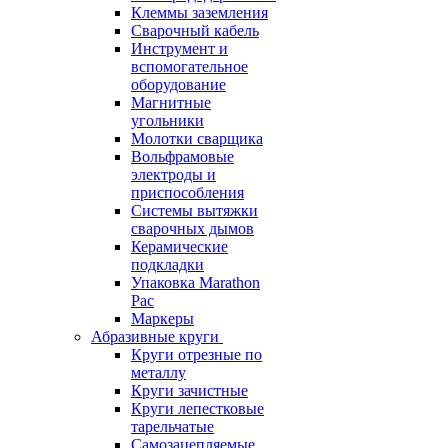
Клеммы заземления
Сварочный кабель
Инструмент и
вспомогательное
оборудование
Магнитные
угольники
Молотки сварщика
Вольфрамовые
электроды и
приспособления
Системы вытяжки
сварочных дымов
Керамические
подкладки
Упаковка Marathon
Pac
Маркеры
Абразивные круги
Круги отрезные по
металлу
Круги зачистные
Круги лепестковые
тарельчатые
Самозацепляемые