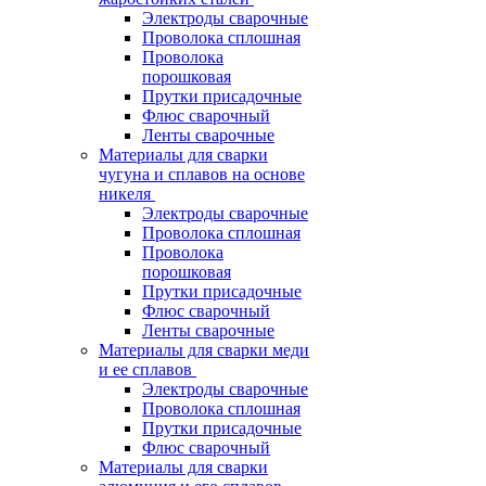
Электроды сварочные
Проволока сплошная
Проволока
порошковая
Прутки присадочные
Флюс сварочный
Ленты сварочные
Материалы для сварки
чугуна и сплавов на основе
никеля
Электроды сварочные
Проволока сплошная
Проволока
порошковая
Прутки присадочные
Флюс сварочный
Ленты сварочные
Материалы для сварки меди
и ее сплавов
Электроды сварочные
Проволока сплошная
Прутки присадочные
Флюс сварочный
Материалы для сварки