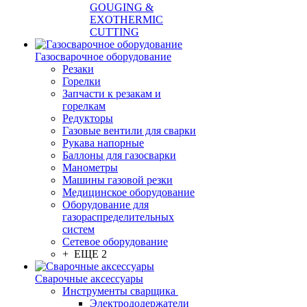
GOUGING &
EXOTHERMIC
CUTTING
Газосварочное оборудование
Резаки
Горелки
Запчасти к резакам и
горелкам
Редукторы
Газовые вентили для сварки
Рукава напорные
Баллоны для газосварки
Манометры
Машины газовой резки
Медицинское оборудование
Оборудование для
газораспределительных
систем
Сетевое оборудование
+ ЕЩЕ 2
Сварочные аксессуары
Инструменты сварщика
Электрододержатели