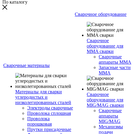
По каталогу
Сварочное оборудование
Сварочное
оборудование для
MMA сварки
Сварочные
аппараты MMA
Сварочные материалы
Запасные части
MMA
Материалы для сварки
Сварочное
углеродистых и
оборудование для
низколегированных сталей
MIG/MAG сварки
Электроды сварочные
Сварочные
Проволока сплошная
аппараты
Проволока
MIG/MAG
порошковая
Механизмы
Прутки присадочные
подачи