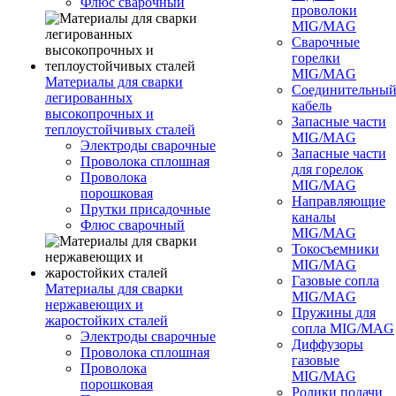
Флюс сварочный
проволоки
MIG/MAG
Сварочные
горелки
MIG/MAG
Материалы для сварки
Соединительны
легированных
кабель
высокопрочных и
Запасные части
теплоустойчивых сталей
MIG/MAG
Электроды сварочные
Запасные части
Проволока сплошная
для горелок
Проволока
MIG/MAG
порошковая
Направляющие
Прутки присадочные
каналы
Флюс сварочный
MIG/MAG
Токосъемники
MIG/MAG
Газовые сопла
Материалы для сварки
MIG/MAG
нержавеющих и
Пружины для
жаростойких сталей
сопла MIG/MAG
Электроды сварочные
Диффузоры
Проволока сплошная
газовые
Проволока
MIG/MAG
порошковая
Ролики подачи