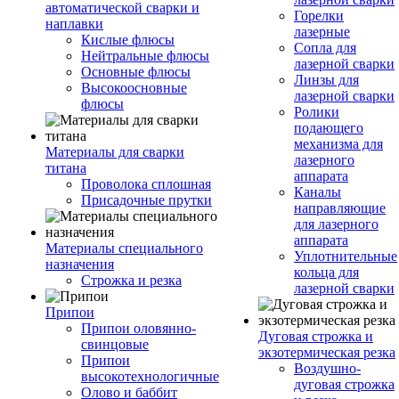
автоматической сварки и
Горелки
наплавки
лазерные
Кислые флюсы
Сопла для
Нейтральные флюсы
лазерной сварки
Основные флюсы
Линзы для
Высокоосновные
лазерной сварки
флюсы
Ролики
подающего
механизма для
Материалы для сварки
лазерного
титана
аппарата
Проволока сплошная
Каналы
Присадочные прутки
направляющие
для лазерного
аппарата
Материалы специального
Уплотнительные
назначения
кольца для
Строжка и резка
лазерной сварки
Припои
Припои оловянно-
Дуговая строжка и
свинцовые
экзотермическая резка
Припои
Воздушно-
высокотехнологичные
дуговая строжка
Олово и баббит