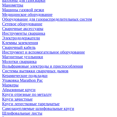
Баллоны для газосварки
Манометры
Машины газовой резки
Медицинское оборудование
Оборудование для газораспределительных систем
Сетевое оборудование
Сварочные аксессуары
Инструменты сварщика
Электрододержатели
Клеммы заземления
Сварочный кабель
Инструмент и вспомогательное оборудование
Магнитные угольники
Молотки сварщика
Вольфрамовые электроды и приспособления
Системы вытяжки сварочных дымов
Керамические подкладки
Упаковка Marathon Pac
Маркеры
Абразивные круги
Круги отрезные по металлу
Круги зачистные
Круги лепестковые тарельчатые
Самозацепляемые шлифовальные круги
Шлифовальные листы