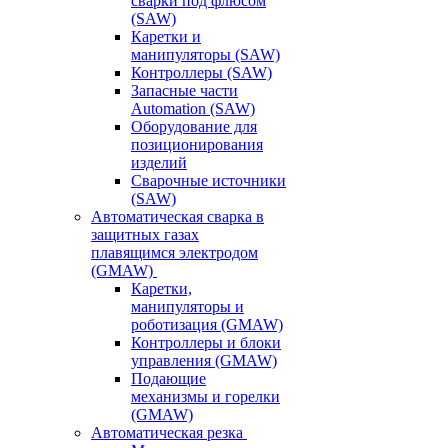
сварки под флюсом
(SAW)
Каретки и
манипуляторы (SAW)
Контроллеры (SAW)
Запасные части
Automation (SAW)
Оборудование для
позиционирования
изделий
Сварочные источники
(SAW)
Автоматическая сварка в
защитных газах
плавящимся электродом
(GMAW)
Каретки,
манипуляторы и
роботизация (GMAW)
Контроллеры и блоки
управления (GMAW)
Подающие
механизмы и горелки
(GMAW)
Автоматическая резка