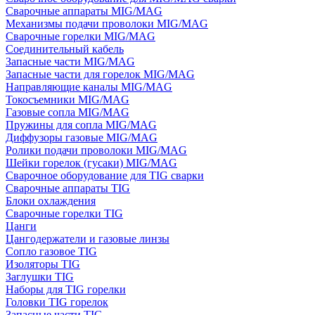
Сварочные аппараты MIG/MAG
Механизмы подачи проволоки MIG/MAG
Сварочные горелки MIG/MAG
Соединительный кабель
Запасные части MIG/MAG
Запасные части для горелок MIG/MAG
Направляющие каналы MIG/MAG
Токосъемники MIG/MAG
Газовые сопла MIG/MAG
Пружины для сопла MIG/MAG
Диффузоры газовые MIG/MAG
Ролики подачи проволоки MIG/MAG
Шейки горелок (гусаки) MIG/MAG
Сварочное оборудование для TIG сварки
Сварочные аппараты TIG
Блоки охлаждения
Сварочные горелки TIG
Цанги
Цангодержатели и газовые линзы
Сопло газовое TIG
Изоляторы TIG
Заглушки TIG
Наборы для TIG горелки
Головки TIG горелок
Запасные части TIG