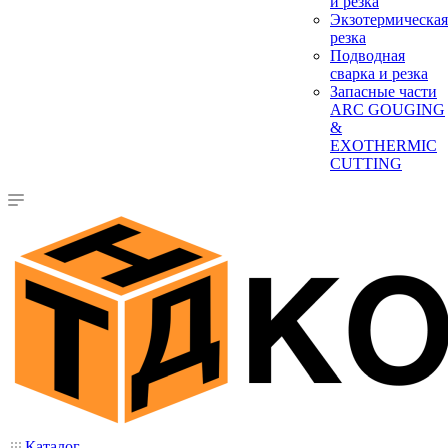
и резка
Экзотермическая
резка
Подводная
сварка и резка
Запасные части
ARC GOUGING
&
EXOTHERMIC
CUTTING
Каталог