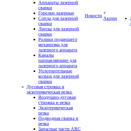
Аппараты лазерной
сварки
Горелки лазерные
Новости
Сопла для лазерной
Акции
сварки
Линзы для лазерной
сварки
Ролики подающего
механизма для
лазерного аппарата
Каналы
направляющие для
лазерного аппарата
Уплотнительные
кольца для лазерной
сварки
Дуговая строжка и
экзотермическая резка
Воздушно-дуговая
строжка и резка
Экзотермическая
резка
Подводная сварка и
резка
Запасные части ARC