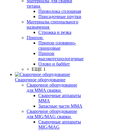
Материалы для сварки
титана
Проволока сплошная
Присадочные прутки
Материалы специального
назначения
Строжка и резка
Припои
Припои оловянно-
свинцовые
Припои
высокотехнологичные
Олово и баббит
+ ЕЩЕ 1
Сварочное оборудование
Сварочное оборудование
для MMA сварки
Сварочные аппараты
MMA
Запасные части MMA
Сварочное оборудование
для MIG/MAG сварки
Сварочные аппараты
MIG/MAG