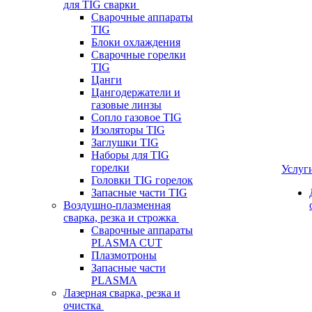
для TIG сварки
Сварочные аппараты
TIG
Блоки охлаждения
Сварочные горелки
TIG
Цанги
Цангодержатели и
газовые линзы
Сопло газовое TIG
Изоляторы TIG
Заглушки TIG
Наборы для TIG
горелки
Услуг
Головки TIG горелок
Запасные части TIG
Воздушно-плазменная
сварка, резка и строжка
Сварочные аппараты
PLASMA CUT
Плазмотроны
Запасные части
PLASMA
Лазерная сварка, резка и
очистка