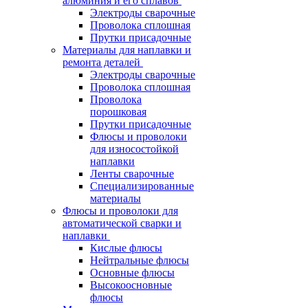
алюминия и его сплавов
Электроды сварочные
Проволока сплошная
Прутки присадочные
Материалы для наплавки и
ремонта деталей
Электроды сварочные
Проволока сплошная
Проволока
порошковая
Прутки присадочные
Флюсы и проволоки
для износостойкой
наплавки
Ленты сварочные
Специализированные
материалы
Флюсы и проволоки для
автоматической сварки и
наплавки
Кислые флюсы
Нейтральные флюсы
Основные флюсы
Высокоосновные
флюсы