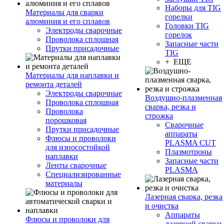
Наборы для TIG
Материалы для сварки
горелки
алюминия и его сплавов
Головки TIG
Электроды сварочные
горелок
Проволока сплошная
Запасные части
Прутки присадочные
TIG
+ ЕЩЕ
Материалы для наплавки и
ремонта деталей
Электроды сварочные
Воздушно-плазменная
Проволока сплошная
сварка, резка и
Проволока
строжка
порошковая
Сварочные
Прутки присадочные
аппараты
Флюсы и проволоки
PLASMA CUT
для износостойкой
Плазмотроны
наплавки
Запасные части
Ленты сварочные
PLASMA
Специализированные
материалы
Лазерная сварка, резка
и очистка
Аппараты
Флюсы и проволоки для
лазерной сварки