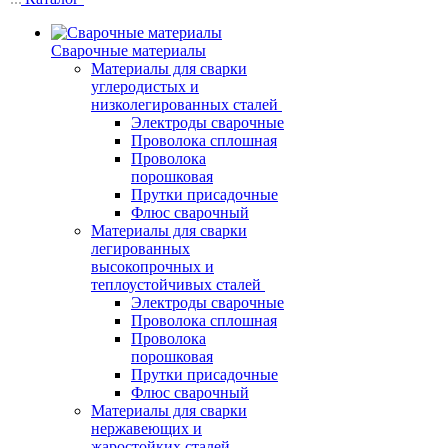
Сварочные материалы
Материалы для сварки
углеродистых и
низколегированных сталей
Электроды сварочные
Проволока сплошная
Проволока
порошковая
Прутки присадочные
Флюс сварочный
Материалы для сварки
легированных
высокопрочных и
теплоустойчивых сталей
Электроды сварочные
Проволока сплошная
Проволока
порошковая
Прутки присадочные
Флюс сварочный
Материалы для сварки
нержавеющих и
жаростойких сталей