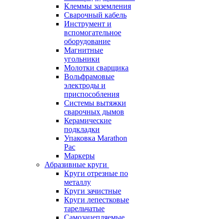
Клеммы заземления
Сварочный кабель
Инструмент и
вспомогательное
оборудование
Магнитные
угольники
Молотки сварщика
Вольфрамовые
электроды и
приспособления
Системы вытяжки
сварочных дымов
Керамические
подкладки
Упаковка Marathon
Pac
Маркеры
Абразивные круги
Круги отрезные по
металлу
Круги зачистные
Круги лепестковые
тарельчатые
Самозацепляемые