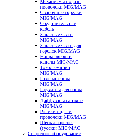
Механизмы подачи
проволоки MIG/MAG
Сварочные горелки
MIG/MAG
Соединительный
кабель
Запасные части
MIG/MAG
Запасные части для
горелок MIG/MAG
Направляющие
каналы MIG/MAG
Токосъемники
MIG/MAG
Газовые сопла
MIG/MAG
Пружины для сопла
MIG/MAG
Диффузоры газовые
MIG/MAG
Ролики подачи
проволоки MIG/MAG
Шейки горелок
(гусаки) MIG/MAG
Сварочное оборудование