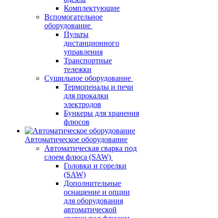
Комплектующие
Вспомогательное
оборудование
Пульты
дистанционного
управления
Транспортные
тележки
Сушильное оборудование
Термопеналы и печи
для прокалки
электродов
Бункеры для хранения
флюсов
Автоматическое оборудование
Автоматическая сварка под
слоем флюса (SAW)
Головки и горелки
(SAW)
Дополнительные
оснащение и опции
для оборудования
автоматической