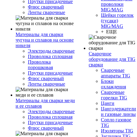
Прутки присадочные
проволоки
Флюс сварочный
MIG/MAG
Ленты сварочные
Шейки горелок
(гусаки)
MIG/MAG
+ ЕЩЕ
Материалы для сварки
чугуна и сплавов на основе
никеля
Электроды сварочные
Сварочное
Проволока сплошная
оборудование для TIG
Проволока
сварки
порошковая
Сварочные
Прутки присадочные
аппараты TIG
Флюс сварочный
Блоки
Ленты сварочные
охлаждения
Сварочные
горелки TIG
Материалы для сварки меди
Цанги
и ее сплавов
Цангодержатели
Электроды сварочные
и газовые линзы
Проволока сплошная
Сопло газовое
Прутки присадочные
TIG
Флюс сварочный
Изоляторы TIG
Заглушки TIG