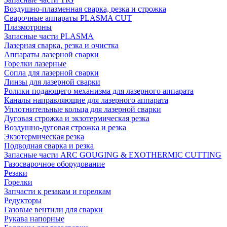
Воздушно-плазменная сварка, резка и строжка
Сварочные аппараты PLASMA CUT
Плазмотроны
Запасные части PLASMA
Лазерная сварка, резка и очистка
Аппараты лазерной сварки
Горелки лазерные
Сопла для лазерной сварки
Линзы для лазерной сварки
Ролики подающего механизма для лазерного аппарата
Каналы направляющие для лазерного аппарата
Уплотнительные кольца для лазерной сварки
Дуговая строжка и экзотермическая резка
Воздушно-дуговая строжка и резка
Экзотермическая резка
Подводная сварка и резка
Запасные части ARC GOUGING & EXOTHERMIC CUTTING
Газосварочное оборудование
Резаки
Горелки
Запчасти к резакам и горелкам
Редукторы
Газовые вентили для сварки
Рукава напорные