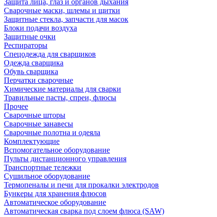
Защита лица, глаз и органов дыхания
Сварочные маски, шлемы и щитки
Защитные стекла, запчасти для масок
Блоки подачи воздуха
Защитные очки
Респираторы
Спецодежда для сварщиков
Одежда сварщика
Обувь сварщика
Перчатки сварочные
Химические материалы для сварки
Травильные пасты, спреи, флюсы
Прочее
Сварочные шторы
Сварочные занавесы
Сварочные полотна и одеяла
Комплектующие
Вспомогательное оборудование
Пульты дистанционного управления
Транспортные тележки
Сушильное оборудование
Термопеналы и печи для прокалки электродов
Бункеры для хранения флюсов
Автоматическое оборудование
Автоматическая сварка под слоем флюса (SAW)