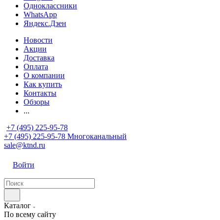
Одноклассники
WhatsApp
Яндекс.Дзен
Новости
Акции
Доставка
Оплата
О компании
Как купить
Контакты
Обзоры
...
+7 (495) 225-95-78
+7 (495) 225-95-78
Многоканальный
sale@ktnd.ru
Войти
Каталог
По всему сайту