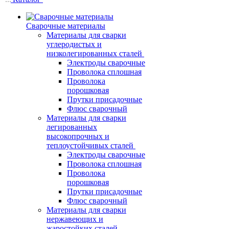
Сварочные материалы
Материалы для сварки
углеродистых и
низколегированных сталей
Электроды сварочные
Проволока сплошная
Проволока
порошковая
Прутки присадочные
Флюс сварочный
Материалы для сварки
легированных
высокопрочных и
теплоустойчивых сталей
Электроды сварочные
Проволока сплошная
Проволока
порошковая
Прутки присадочные
Флюс сварочный
Материалы для сварки
нержавеющих и
жаростойких сталей