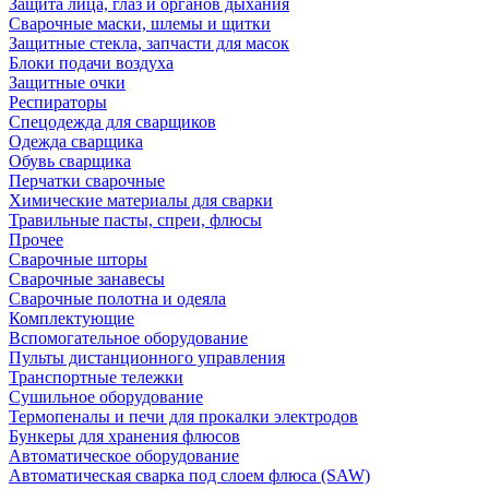
Защита лица, глаз и органов дыхания
Сварочные маски, шлемы и щитки
Защитные стекла, запчасти для масок
Блоки подачи воздуха
Защитные очки
Респираторы
Спецодежда для сварщиков
Одежда сварщика
Обувь сварщика
Перчатки сварочные
Химические материалы для сварки
Травильные пасты, спреи, флюсы
Прочее
Сварочные шторы
Сварочные занавесы
Сварочные полотна и одеяла
Комплектующие
Вспомогательное оборудование
Пульты дистанционного управления
Транспортные тележки
Сушильное оборудование
Термопеналы и печи для прокалки электродов
Бункеры для хранения флюсов
Автоматическое оборудование
Автоматическая сварка под слоем флюса (SAW)