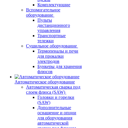
Комплектующие
Вспомогательное
оборудование
Пульты
дистанционного
управления
Транспортные
тележки
Сушильное оборудование
Термопеналы и печи
для прокалки
электродов
Бункеры для хранения
флюсов
Автоматическое оборудование
Автоматическая сварка под
слоем флюса (SAW)
Головки и горелки
(SAW)
Дополнительные
оснащение и опции
для оборудования
автоматической