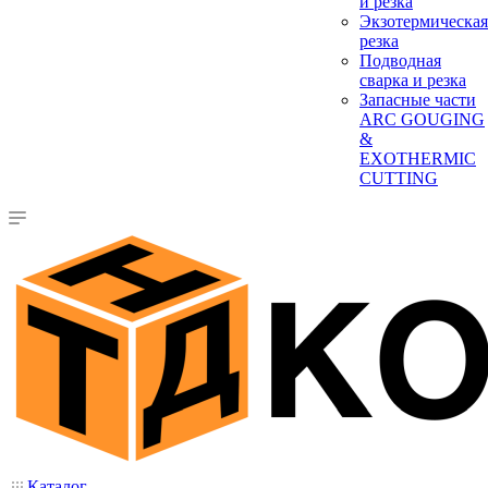
и резка
Экзотермическая
резка
Подводная
сварка и резка
Запасные части
ARC GOUGING
&
EXOTHERMIC
CUTTING
Каталог