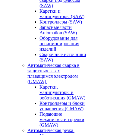
сварки под флюсом
(SAW)
Каретки и
манипуляторы (SAW)
Контроллеры (SAW)
Запасные части
Automation (SAW)
Оборудование для
позиционирования
изделий
Сварочные источники
(SAW)
Автоматическая сварка в
защитных газах
плавящимся электродом
(GMAW)
Каретки,
манипуляторы и
роботизация (GMAW)
Контроллеры и блоки
управления (GMAW)
Подающие
механизмы и горелки
(GMAW)
Автоматическая резка