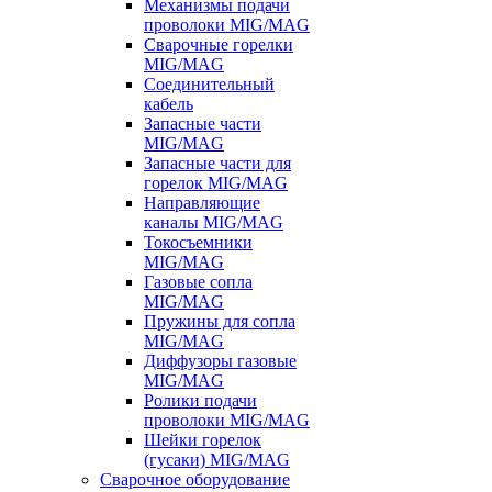
Механизмы подачи
проволоки MIG/MAG
Сварочные горелки
MIG/MAG
Соединительный
кабель
Запасные части
MIG/MAG
Запасные части для
горелок MIG/MAG
Направляющие
каналы MIG/MAG
Токосъемники
MIG/MAG
Газовые сопла
MIG/MAG
Пружины для сопла
MIG/MAG
Диффузоры газовые
MIG/MAG
Ролики подачи
проволоки MIG/MAG
Шейки горелок
(гусаки) MIG/MAG
Сварочное оборудование