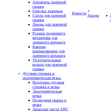
Аппараты лазерной
сварки
Горелки лазерные
Новости
Сопла для лазерной
Акции
сварки
Линзы для лазерной
сварки
Ролики подающего
механизма для
лазерного аппарата
Каналы
направляющие для
лазерного аппарата
Уплотнительные
кольца для лазерной
сварки
Дуговая строжка и
экзотермическая резка
Воздушно-дуговая
строжка и резка
Экзотермическая
резка
Подводная сварка и
резка
Запасные части ARC