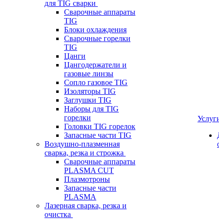
для TIG сварки
Сварочные аппараты
TIG
Блоки охлаждения
Сварочные горелки
TIG
Цанги
Цангодержатели и
газовые линзы
Сопло газовое TIG
Изоляторы TIG
Заглушки TIG
Наборы для TIG
горелки
Услуг
Головки TIG горелок
Запасные части TIG
Воздушно-плазменная
сварка, резка и строжка
Сварочные аппараты
PLASMA CUT
Плазмотроны
Запасные части
PLASMA
Лазерная сварка, резка и
очистка