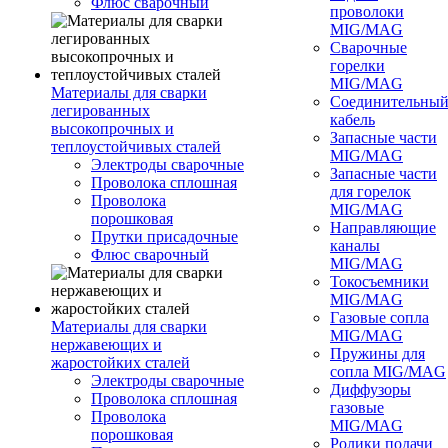
Флюс сварочный
проволоки
MIG/MAG
Сварочные
горелки
MIG/MAG
Материалы для сварки
Соединительны
легированных
кабель
высокопрочных и
Запасные части
теплоустойчивых сталей
MIG/MAG
Электроды сварочные
Запасные части
Проволока сплошная
для горелок
Проволока
MIG/MAG
порошковая
Направляющие
Прутки присадочные
каналы
Флюс сварочный
MIG/MAG
Токосъемники
MIG/MAG
Газовые сопла
Материалы для сварки
MIG/MAG
нержавеющих и
Пружины для
жаростойких сталей
сопла MIG/MAG
Электроды сварочные
Диффузоры
Проволока сплошная
газовые
Проволока
MIG/MAG
порошковая
Ролики подачи