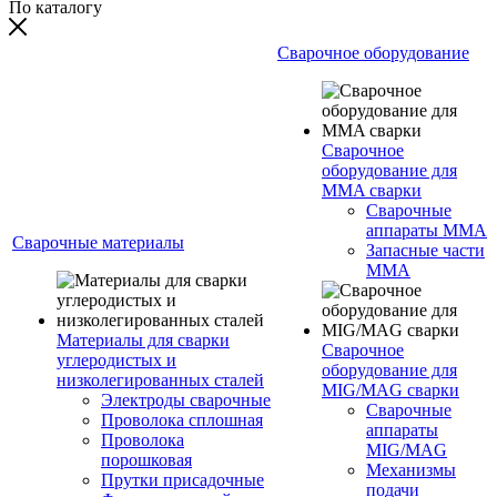
По каталогу
Сварочное оборудование
Сварочное
оборудование для
MMA сварки
Сварочные
аппараты MMA
Сварочные материалы
Запасные части
MMA
Материалы для сварки
Сварочное
углеродистых и
оборудование для
низколегированных сталей
MIG/MAG сварки
Электроды сварочные
Сварочные
Проволока сплошная
аппараты
Проволока
MIG/MAG
порошковая
Механизмы
Прутки присадочные
подачи