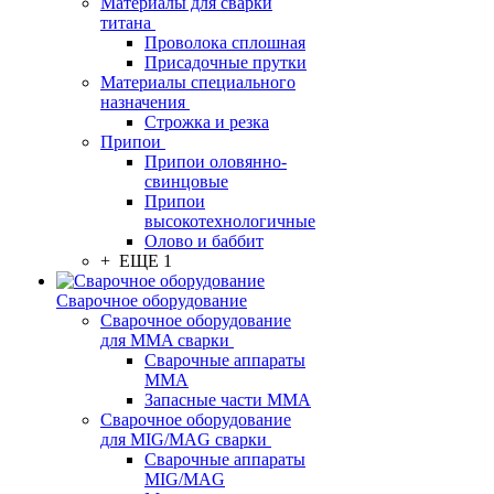
Материалы для сварки
титана
Проволока сплошная
Присадочные прутки
Материалы специального
назначения
Строжка и резка
Припои
Припои оловянно-
свинцовые
Припои
высокотехнологичные
Олово и баббит
+ ЕЩЕ 1
Сварочное оборудование
Сварочное оборудование
для MMA сварки
Сварочные аппараты
MMA
Запасные части MMA
Сварочное оборудование
для MIG/MAG сварки
Сварочные аппараты
MIG/MAG