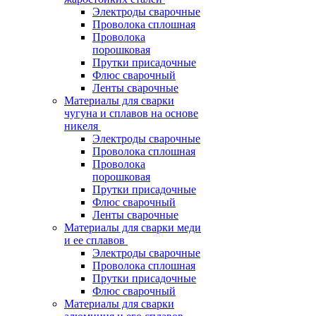
Электроды сварочные
Проволока сплошная
Проволока
порошковая
Прутки присадочные
Флюс сварочный
Ленты сварочные
Материалы для сварки
чугуна и сплавов на основе
никеля
Электроды сварочные
Проволока сплошная
Проволока
порошковая
Прутки присадочные
Флюс сварочный
Ленты сварочные
Материалы для сварки меди
и ее сплавов
Электроды сварочные
Проволока сплошная
Прутки присадочные
Флюс сварочный
Материалы для сварки