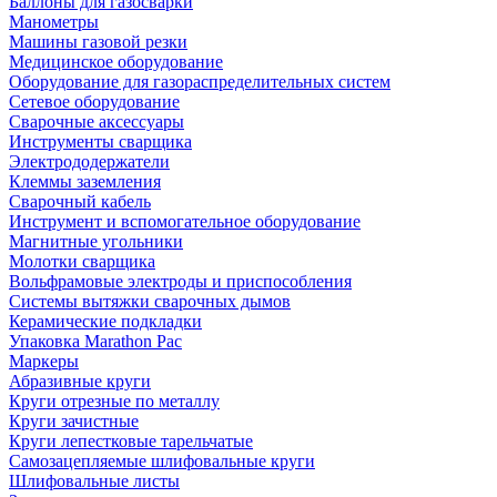
Баллоны для газосварки
Манометры
Машины газовой резки
Медицинское оборудование
Оборудование для газораспределительных систем
Сетевое оборудование
Сварочные аксессуары
Инструменты сварщика
Электрододержатели
Клеммы заземления
Сварочный кабель
Инструмент и вспомогательное оборудование
Магнитные угольники
Молотки сварщика
Вольфрамовые электроды и приспособления
Системы вытяжки сварочных дымов
Керамические подкладки
Упаковка Marathon Pac
Маркеры
Абразивные круги
Круги отрезные по металлу
Круги зачистные
Круги лепестковые тарельчатые
Самозацепляемые шлифовальные круги
Шлифовальные листы