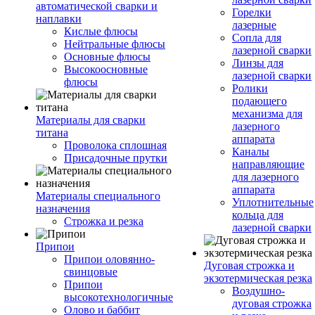
автоматической сварки и
Горелки
наплавки
лазерные
Кислые флюсы
Сопла для
Нейтральные флюсы
лазерной сварки
Основные флюсы
Линзы для
Высокоосновные
лазерной сварки
флюсы
Ролики
подающего
механизма для
Материалы для сварки
лазерного
титана
аппарата
Проволока сплошная
Каналы
Присадочные прутки
направляющие
для лазерного
аппарата
Материалы специального
Уплотнительные
назначения
кольца для
Строжка и резка
лазерной сварки
Припои
Припои оловянно-
Дуговая строжка и
свинцовые
экзотермическая резка
Припои
Воздушно-
высокотехнологичные
дуговая строжка
Олово и баббит