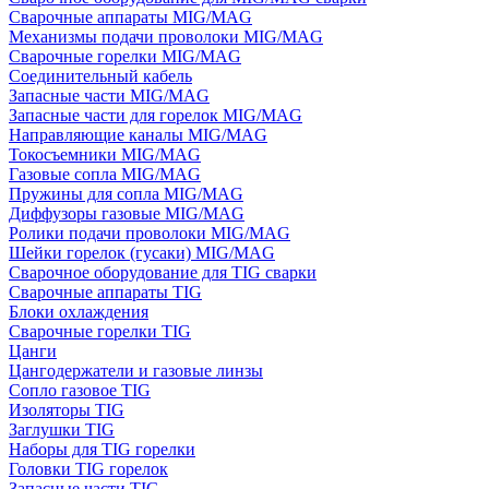
Сварочные аппараты MIG/MAG
Механизмы подачи проволоки MIG/MAG
Сварочные горелки MIG/MAG
Соединительный кабель
Запасные части MIG/MAG
Запасные части для горелок MIG/MAG
Направляющие каналы MIG/MAG
Токосъемники MIG/MAG
Газовые сопла MIG/MAG
Пружины для сопла MIG/MAG
Диффузоры газовые MIG/MAG
Ролики подачи проволоки MIG/MAG
Шейки горелок (гусаки) MIG/MAG
Сварочное оборудование для TIG сварки
Сварочные аппараты TIG
Блоки охлаждения
Сварочные горелки TIG
Цанги
Цангодержатели и газовые линзы
Сопло газовое TIG
Изоляторы TIG
Заглушки TIG
Наборы для TIG горелки
Головки TIG горелок
Запасные части TIG