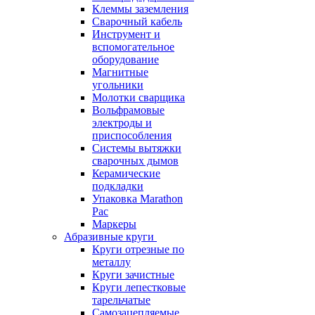
Клеммы заземления
Сварочный кабель
Инструмент и
вспомогательное
оборудование
Магнитные
угольники
Молотки сварщика
Вольфрамовые
электроды и
приспособления
Системы вытяжки
сварочных дымов
Керамические
подкладки
Упаковка Marathon
Pac
Маркеры
Абразивные круги
Круги отрезные по
металлу
Круги зачистные
Круги лепестковые
тарельчатые
Самозацепляемые