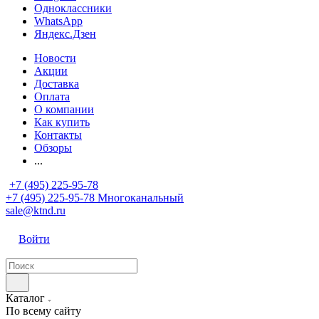
Одноклассники
WhatsApp
Яндекс.Дзен
Новости
Акции
Доставка
Оплата
О компании
Как купить
Контакты
Обзоры
...
+7 (495) 225-95-78
+7 (495) 225-95-78
Многоканальный
sale@ktnd.ru
Войти
Каталог
По всему сайту