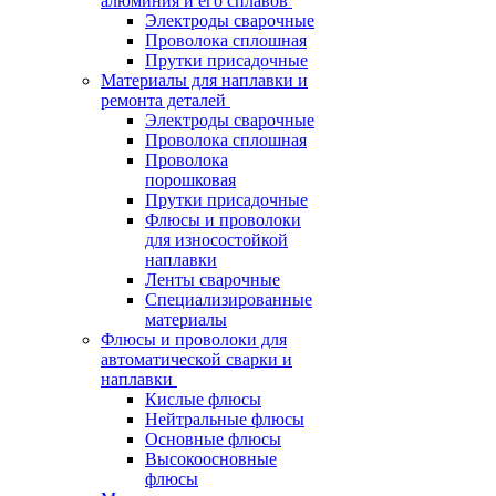
алюминия и его сплавов
Электроды сварочные
Проволока сплошная
Прутки присадочные
Материалы для наплавки и
ремонта деталей
Электроды сварочные
Проволока сплошная
Проволока
порошковая
Прутки присадочные
Флюсы и проволоки
для износостойкой
наплавки
Ленты сварочные
Специализированные
материалы
Флюсы и проволоки для
автоматической сварки и
наплавки
Кислые флюсы
Нейтральные флюсы
Основные флюсы
Высокоосновные
флюсы