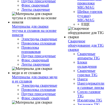
Прутки присадочные
проволоки
Флюс сварочный
MIG/MAG
Ленты сварочные
Шейки горелок
(гусаки)
MIG/MAG
+ ЕЩЕ
Материалы для сварки
чугуна и сплавов на основе
никеля
Электроды сварочные
Сварочное
Проволока сплошная
оборудование для TIG
Проволока
сварки
порошковая
Сварочные
Прутки присадочные
аппараты TIG
Флюс сварочный
Блоки
Ленты сварочные
охлаждения
Сварочные
горелки TIG
Материалы для сварки меди
Цанги
и ее сплавов
Цангодержатели
Электроды сварочные
и газовые линзы
Проволока сплошная
Сопло газовое
Прутки присадочные
TIG
Флюс сварочный
Изоляторы TIG
Заглушки TIG