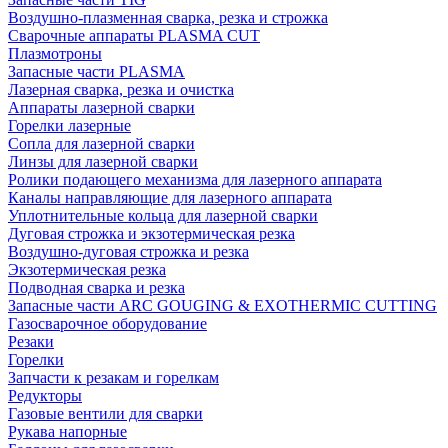
Воздушно-плазменная сварка, резка и строжка
Сварочные аппараты PLASMA CUT
Плазмотроны
Запасные части PLASMA
Лазерная сварка, резка и очистка
Аппараты лазерной сварки
Горелки лазерные
Сопла для лазерной сварки
Линзы для лазерной сварки
Ролики подающего механизма для лазерного аппарата
Каналы направляющие для лазерного аппарата
Уплотнительные кольца для лазерной сварки
Дуговая строжка и экзотермическая резка
Воздушно-дуговая строжка и резка
Экзотермическая резка
Подводная сварка и резка
Запасные части ARC GOUGING & EXOTHERMIC CUTTING
Газосварочное оборудование
Резаки
Горелки
Запчасти к резакам и горелкам
Редукторы
Газовые вентили для сварки
Рукава напорные