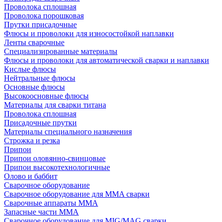
Проволока сплошная
Проволока порошковая
Прутки присадочные
Флюсы и проволоки для износостойкой наплавки
Ленты сварочные
Специализированные материалы
Флюсы и проволоки для автоматической сварки и наплавки
Кислые флюсы
Нейтральные флюсы
Основные флюсы
Высокоосновные флюсы
Материалы для сварки титана
Проволока сплошная
Присадочные прутки
Материалы специального назначения
Строжка и резка
Припои
Припои оловянно-свинцовые
Припои высокотехнологичные
Олово и баббит
Сварочное оборудование
Сварочное оборудование для MMA сварки
Сварочные аппараты MMA
Запасные части MMA
Сварочное оборудование для MIG/MAG сварки