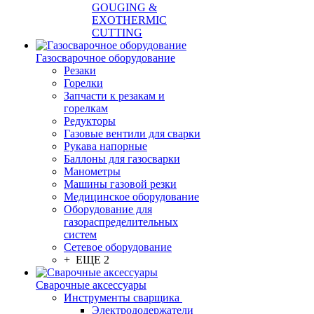
GOUGING &
EXOTHERMIC
CUTTING
Газосварочное оборудование
Резаки
Горелки
Запчасти к резакам и
горелкам
Редукторы
Газовые вентили для сварки
Рукава напорные
Баллоны для газосварки
Манометры
Машины газовой резки
Медицинское оборудование
Оборудование для
газораспределительных
систем
Сетевое оборудование
+ ЕЩЕ 2
Сварочные аксессуары
Инструменты сварщика
Электрододержатели