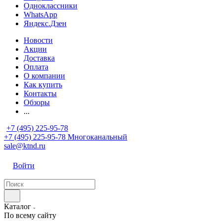
Одноклассники
WhatsApp
Яндекс.Дзен
Новости
Акции
Доставка
Оплата
О компании
Как купить
Контакты
Обзоры
...
+7 (495) 225-95-78
+7 (495) 225-95-78
Многоканальный
sale@ktnd.ru
Войти
Каталог
По всему сайту