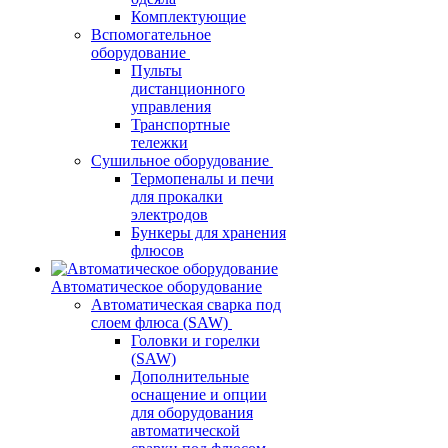
Комплектующие
Вспомогательное
оборудование
Пульты
дистанционного
управления
Транспортные
тележки
Сушильное оборудование
Термопеналы и печи
для прокалки
электродов
Бункеры для хранения
флюсов
Автоматическое оборудование
Автоматическая сварка под
слоем флюса (SAW)
Головки и горелки
(SAW)
Дополнительные
оснащение и опции
для оборудования
автоматической