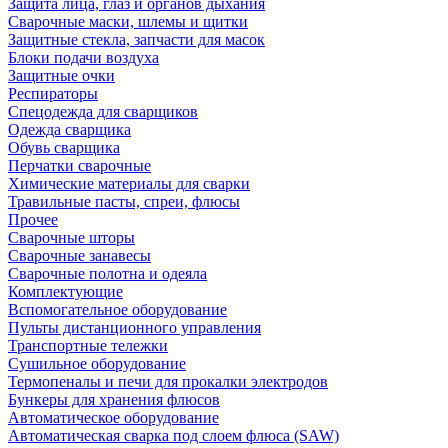
Защита лица, глаз и органов дыхания
Сварочные маски, шлемы и щитки
Защитные стекла, запчасти для масок
Блоки подачи воздуха
Защитные очки
Респираторы
Спецодежда для сварщиков
Одежда сварщика
Обувь сварщика
Перчатки сварочные
Химические материалы для сварки
Травильные пасты, спреи, флюсы
Прочее
Сварочные шторы
Сварочные занавесы
Сварочные полотна и одеяла
Комплектующие
Вспомогательное оборудование
Пульты дистанционного управления
Транспортные тележки
Сушильное оборудование
Термопеналы и печи для прокалки электродов
Бункеры для хранения флюсов
Автоматическое оборудование
Автоматическая сварка под слоем флюса (SAW)