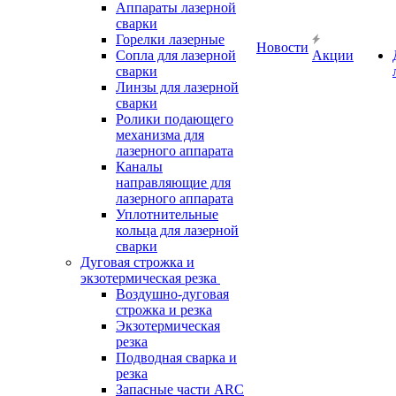
Аппараты лазерной
сварки
Горелки лазерные
Новости
Сопла для лазерной
Акции
сварки
Линзы для лазерной
сварки
Ролики подающего
механизма для
лазерного аппарата
Каналы
направляющие для
лазерного аппарата
Уплотнительные
кольца для лазерной
сварки
Дуговая строжка и
экзотермическая резка
Воздушно-дуговая
строжка и резка
Экзотермическая
резка
Подводная сварка и
резка
Запасные части ARC