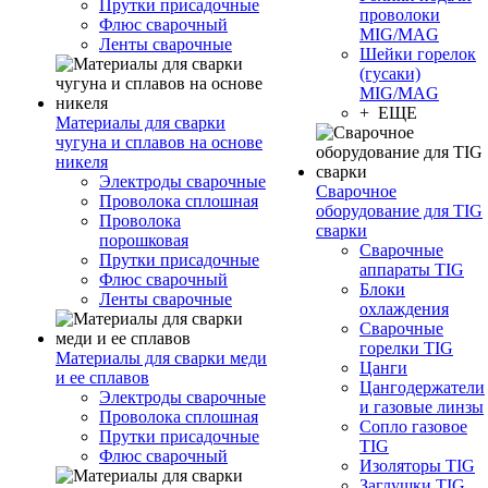
Прутки присадочные
проволоки
Флюс сварочный
MIG/MAG
Ленты сварочные
Шейки горелок
(гусаки)
MIG/MAG
+ ЕЩЕ
Материалы для сварки
чугуна и сплавов на основе
никеля
Электроды сварочные
Сварочное
Проволока сплошная
оборудование для TIG
Проволока
сварки
порошковая
Сварочные
Прутки присадочные
аппараты TIG
Флюс сварочный
Блоки
Ленты сварочные
охлаждения
Сварочные
горелки TIG
Материалы для сварки меди
Цанги
и ее сплавов
Цангодержатели
Электроды сварочные
и газовые линзы
Проволока сплошная
Сопло газовое
Прутки присадочные
TIG
Флюс сварочный
Изоляторы TIG
Заглушки TIG