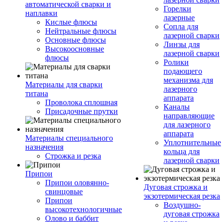
автоматической сварки и
Горелки
наплавки
лазерные
Кислые флюсы
Сопла для
Нейтральные флюсы
лазерной сварки
Основные флюсы
Линзы для
Высокоосновные
лазерной сварки
флюсы
Ролики
подающего
механизма для
Материалы для сварки
лазерного
титана
аппарата
Проволока сплошная
Каналы
Присадочные прутки
направляющие
для лазерного
аппарата
Материалы специального
Уплотнительные
назначения
кольца для
Строжка и резка
лазерной сварки
Припои
Припои оловянно-
Дуговая строжка и
свинцовые
экзотермическая резка
Припои
Воздушно-
высокотехнологичные
дуговая строжка
Олово и баббит