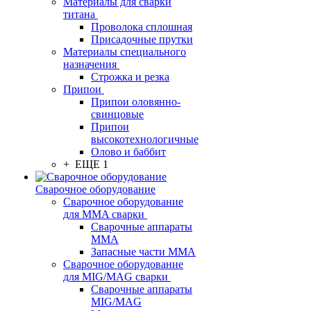
Материалы для сварки
титана
Проволока сплошная
Присадочные прутки
Материалы специального
назначения
Строжка и резка
Припои
Припои оловянно-
свинцовые
Припои
высокотехнологичные
Олово и баббит
+ ЕЩЕ 1
Сварочное оборудование
Сварочное оборудование
для MMA сварки
Сварочные аппараты
MMA
Запасные части MMA
Сварочное оборудование
для MIG/MAG сварки
Сварочные аппараты
MIG/MAG