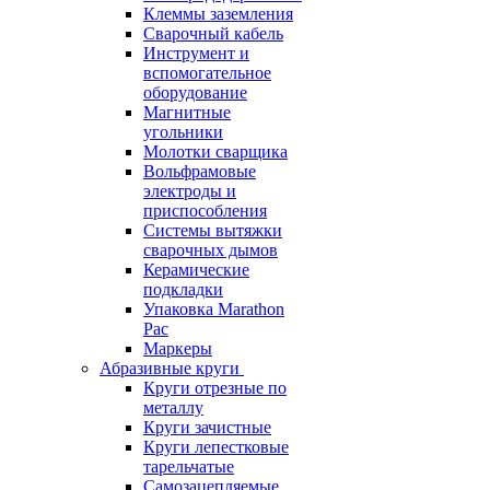
Клеммы заземления
Сварочный кабель
Инструмент и
вспомогательное
оборудование
Магнитные
угольники
Молотки сварщика
Вольфрамовые
электроды и
приспособления
Системы вытяжки
сварочных дымов
Керамические
подкладки
Упаковка Marathon
Pac
Маркеры
Абразивные круги
Круги отрезные по
металлу
Круги зачистные
Круги лепестковые
тарельчатые
Самозацепляемые