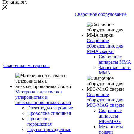
По каталогу
Сварочное оборудование
Сварочное
оборудование для
MMA сварки
Сварочные
аппараты MMA
Сварочные материалы
Запасные части
MMA
Материалы для сварки
Сварочное
углеродистых и
оборудование для
низколегированных сталей
MIG/MAG сварки
Электроды сварочные
Сварочные
Проволока сплошная
аппараты
Проволока
MIG/MAG
порошковая
Механизмы
Прутки присадочные
подачи