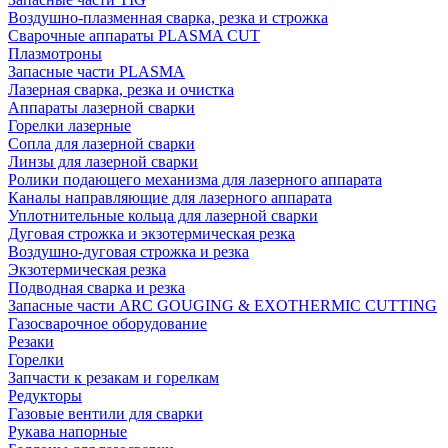
Воздушно-плазменная сварка, резка и строжка
Сварочные аппараты PLASMA CUT
Плазмотроны
Запасные части PLASMA
Лазерная сварка, резка и очистка
Аппараты лазерной сварки
Горелки лазерные
Сопла для лазерной сварки
Линзы для лазерной сварки
Ролики подающего механизма для лазерного аппарата
Каналы направляющие для лазерного аппарата
Уплотнительные кольца для лазерной сварки
Дуговая строжка и экзотермическая резка
Воздушно-дуговая строжка и резка
Экзотермическая резка
Подводная сварка и резка
Запасные части ARC GOUGING & EXOTHERMIC CUTTING
Газосварочное оборудование
Резаки
Горелки
Запчасти к резакам и горелкам
Редукторы
Газовые вентили для сварки
Рукава напорные