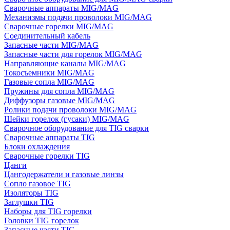
Сварочные аппараты MIG/MAG
Механизмы подачи проволоки MIG/MAG
Сварочные горелки MIG/MAG
Соединительный кабель
Запасные части MIG/MAG
Запасные части для горелок MIG/MAG
Направляющие каналы MIG/MAG
Токосъемники MIG/MAG
Газовые сопла MIG/MAG
Пружины для сопла MIG/MAG
Диффузоры газовые MIG/MAG
Ролики подачи проволоки MIG/MAG
Шейки горелок (гусаки) MIG/MAG
Сварочное оборудование для TIG сварки
Сварочные аппараты TIG
Блоки охлаждения
Сварочные горелки TIG
Цанги
Цангодержатели и газовые линзы
Сопло газовое TIG
Изоляторы TIG
Заглушки TIG
Наборы для TIG горелки
Головки TIG горелок
Запасные части TIG