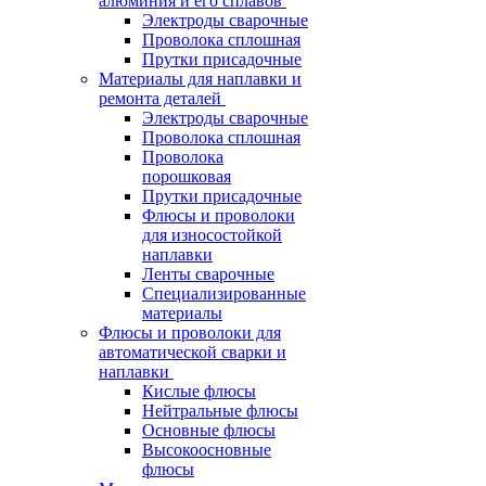
алюминия и его сплавов
Электроды сварочные
Проволока сплошная
Прутки присадочные
Материалы для наплавки и
ремонта деталей
Электроды сварочные
Проволока сплошная
Проволока
порошковая
Прутки присадочные
Флюсы и проволоки
для износостойкой
наплавки
Ленты сварочные
Специализированные
материалы
Флюсы и проволоки для
автоматической сварки и
наплавки
Кислые флюсы
Нейтральные флюсы
Основные флюсы
Высокоосновные
флюсы