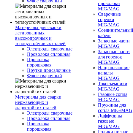
Флюс сварочный
проволоки
MIG/MAG
Сварочные
горелки
MIG/MAG
Материалы для сварки
Соединительны
легированных
кабель
высокопрочных и
Запасные части
теплоустойчивых сталей
MIG/MAG
Электроды сварочные
Запасные части
Проволока сплошная
для горелок
Проволока
MIG/MAG
порошковая
Направляющие
Прутки присадочные
каналы
Флюс сварочный
MIG/MAG
Токосъемники
MIG/MAG
Газовые сопла
Материалы для сварки
MIG/MAG
нержавеющих и
Пружины для
жаростойких сталей
сопла MIG/MAG
Электроды сварочные
Диффузоры
Проволока сплошная
газовые
Проволока
MIG/MAG
порошковая
Ролики подачи