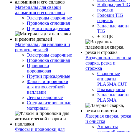
Наборы для TIG
Материалы для сварки
горелки
алюминия и его сплавов
Головки TIG
Электроды сварочные
горелок
Проволока сплошная
Запасные части
Прутки присадочные
TIG
+ ЕЩЕ
Материалы для наплавки и
ремонта деталей
Электроды сварочные
Воздушно-плазменная
Проволока сплошная
сварка, резка и
Проволока
строжка
порошковая
Сварочные
Прутки присадочные
аппараты
Флюсы и проволоки
PLASMA CUT
для износостойкой
Плазмотроны
наплавки
Запасные части
Ленты сварочные
PLASMA
Специализированные
материалы
Лазерная сварка, резка
и очистка
Аппараты
Флюсы и проволоки для
лазерной сварки