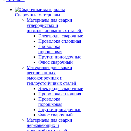
Сварочные материалы
Материалы для сварки
углеродистых и
низколегированных сталей
Электроды сварочные
Проволока сплошная
Проволока
порошковая
Прутки присадочные
Флюс сварочный
Материалы для сварки
легированных
высокопрочных и
теплоустойчивых сталей
Электроды сварочные
Проволока сплошная
Проволока
порошковая
Прутки присадочные
Флюс сварочный
Материалы для сварки
нержавеющих и
жаростойких сталей