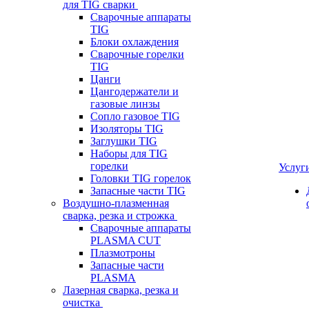
для TIG сварки
Сварочные аппараты
TIG
Блоки охлаждения
Сварочные горелки
TIG
Цанги
Цангодержатели и
газовые линзы
Сопло газовое TIG
Изоляторы TIG
Заглушки TIG
Наборы для TIG
горелки
Услуг
Головки TIG горелок
Запасные части TIG
Воздушно-плазменная
сварка, резка и строжка
Сварочные аппараты
PLASMA CUT
Плазмотроны
Запасные части
PLASMA
Лазерная сварка, резка и
очистка