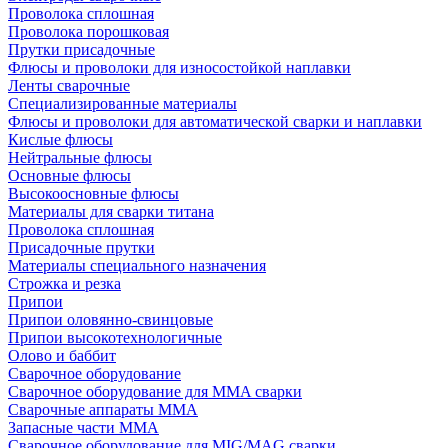
Проволока сплошная
Проволока порошковая
Прутки присадочные
Флюсы и проволоки для износостойкой наплавки
Ленты сварочные
Специализированные материалы
Флюсы и проволоки для автоматической сварки и наплавки
Кислые флюсы
Нейтральные флюсы
Основные флюсы
Высокоосновные флюсы
Материалы для сварки титана
Проволока сплошная
Присадочные прутки
Материалы специального назначения
Строжка и резка
Припои
Припои оловянно-свинцовые
Припои высокотехнологичные
Олово и баббит
Сварочное оборудование
Сварочное оборудование для MMA сварки
Сварочные аппараты MMA
Запасные части MMA
Сварочное оборудование для MIG/MAG сварки