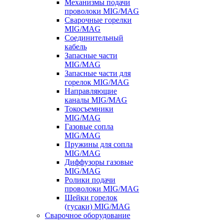
Механизмы подачи
проволоки MIG/MAG
Сварочные горелки
MIG/MAG
Соединительный
кабель
Запасные части
MIG/MAG
Запасные части для
горелок MIG/MAG
Направляющие
каналы MIG/MAG
Токосъемники
MIG/MAG
Газовые сопла
MIG/MAG
Пружины для сопла
MIG/MAG
Диффузоры газовые
MIG/MAG
Ролики подачи
проволоки MIG/MAG
Шейки горелок
(гусаки) MIG/MAG
Сварочное оборудование