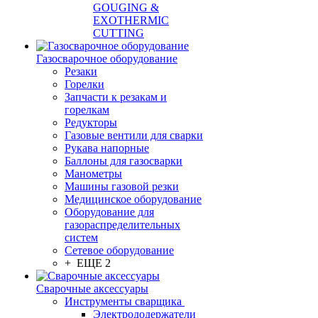
GOUGING &
EXOTHERMIC
CUTTING
Газосварочное оборудование
Резаки
Горелки
Запчасти к резакам и
горелкам
Редукторы
Газовые вентили для сварки
Рукава напорные
Баллоны для газосварки
Манометры
Машины газовой резки
Медицинское оборудование
Оборудование для
газораспределительных
систем
Сетевое оборудование
+ ЕЩЕ 2
Сварочные аксессуары
Инструменты сварщика
Электрододержатели