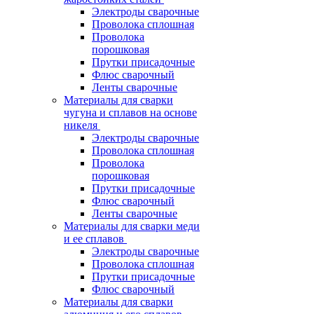
Электроды сварочные
Проволока сплошная
Проволока
порошковая
Прутки присадочные
Флюс сварочный
Ленты сварочные
Материалы для сварки
чугуна и сплавов на основе
никеля
Электроды сварочные
Проволока сплошная
Проволока
порошковая
Прутки присадочные
Флюс сварочный
Ленты сварочные
Материалы для сварки меди
и ее сплавов
Электроды сварочные
Проволока сплошная
Прутки присадочные
Флюс сварочный
Материалы для сварки