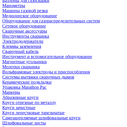
Баллоны для газосварки
Манометры
Машины газовой резки
Медицинское оборудование
Оборудование для газораспределительных систем
Сетевое оборудование
Сварочные аксессуары
Инструменты сварщика
Электрододержатели
Клеммы заземления
Сварочный кабель
Инструмент и вспомогательное оборудование
Магнитные угольники
Молотки сварщика
Вольфрамовые электроды и приспособления
Системы вытяжки сварочных дымов
Керамические подкладки
Упаковка Marathon Pac
Маркеры
Абразивные круги
Круги отрезные по металлу
Круги зачистные
Круги лепестковые тарельчатые
Самозацепляемые шлифовальные круги
Шлифовальные листы