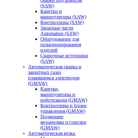
сварки под флюсом
(SAW)
Каретки и
манипуляторы (SAW)
Контроллеры (SAW)
Запасные части
Automation (SAW)
Оборудование для
позиционирования
изделий
Сварочные источники
(SAW)
Автоматическая сварка в
защитных газах
плавящимся электродом
(GMAW)
Каретки,
манипуляторы и
роботизация (GMAW)
Контроллеры и блоки
управления (GMAW)
Подающие
механизмы и горелки
(GMAW)
Автоматическая резка