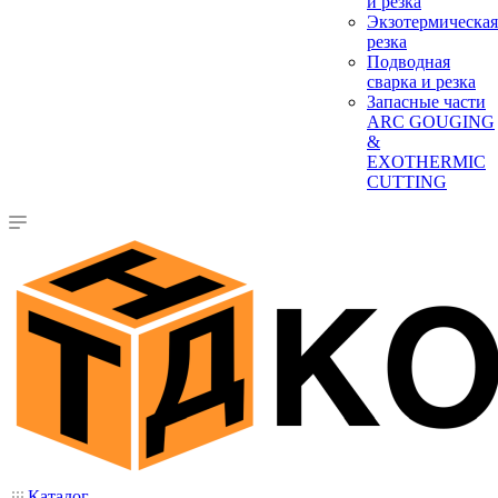
и резка
Экзотермическая
резка
Подводная
сварка и резка
Запасные части
ARC GOUGING
&
EXOTHERMIC
CUTTING
Каталог