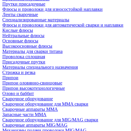
Прутки присадочные
Флюсы и проволоки для износостойкой наплавки
Ленты сварочные
Специализированные материалы
Флюсы и проволоки для автоматической сварки и наплавки
Кислые флюсы
Нейтральные флюсы
Основные флюсы
Высокоосновные флюсы
Материалы для сварки титана
Проволока сплошная
Присадочные прутки
Материалы специального назначения
Строжка и резка
Припои
Припои оловянно-свинцовые
Припои высокотехнологичные
Олово и баббит
Сварочное оборудование
Сварочное оборудование для MMA сварки
Сварочные аппараты MMA
Запасные части MMA
Сварочное оборудование для MIG/MAG сварки
Сварочные аппараты MIG/MAG
Механизмы подачи проволоки MIG/MAG