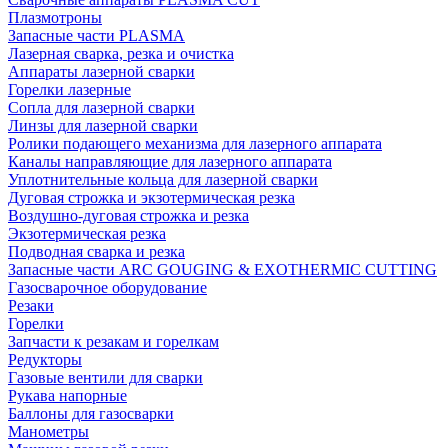
Плазмотроны
Запасные части PLASMA
Лазерная сварка, резка и очистка
Аппараты лазерной сварки
Горелки лазерные
Сопла для лазерной сварки
Линзы для лазерной сварки
Ролики подающего механизма для лазерного аппарата
Каналы направляющие для лазерного аппарата
Уплотнительные кольца для лазерной сварки
Дуговая строжка и экзотермическая резка
Воздушно-дуговая строжка и резка
Экзотермическая резка
Подводная сварка и резка
Запасные части ARC GOUGING & EXOTHERMIC CUTTING
Газосварочное оборудование
Резаки
Горелки
Запчасти к резакам и горелкам
Редукторы
Газовые вентили для сварки
Рукава напорные
Баллоны для газосварки
Манометры