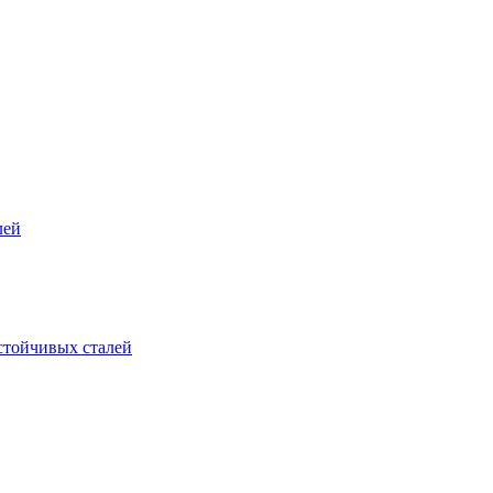
лей
стойчивых сталей