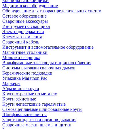
Машины газовой резки
Медицинское оборудование
Оборудование для газораспределительных систем
Сетевое оборудование
Сварочные аксессуары
Инструменты сварщика
Электрододержатели
Клеммы заземления
Сварочный кабель
Инструмент и вспомогательное оборудование
Магнитные угольники
Молотки сварщика
Вольфрамовые электроды и приспособления
Системы вытяжки сварочных дымов
Керамические подкладки
Упаковка Marathon Pac
Маркеры
Абразивные круги
Круги отрезные по металлу
Круги зачистные
Круги лепестковые тарельчатые
Самозацепляемые шлифовальные круги
Шлифовальные листы
Защита лица, глаз и органов дыхания
Сварочные маски, шлемы и щитки