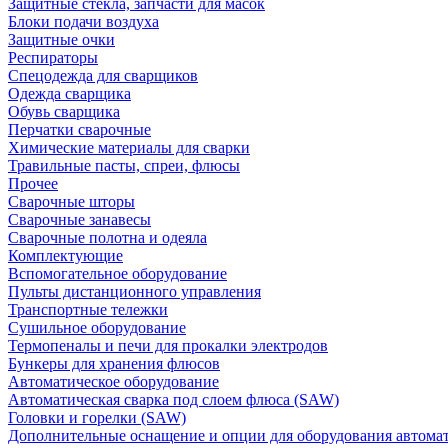
Защитные стекла, запчасти для масок
Блоки подачи воздуха
Защитные очки
Респираторы
Спецодежда для сварщиков
Одежда сварщика
Обувь сварщика
Перчатки сварочные
Химические материалы для сварки
Травильные пасты, спреи, флюсы
Прочее
Сварочные шторы
Сварочные занавесы
Сварочные полотна и одеяла
Комплектующие
Вспомогательное оборудование
Пульты дистанционного управления
Транспортные тележки
Сушильное оборудование
Термопеналы и печи для прокалки электродов
Бункеры для хранения флюсов
Автоматическое оборудование
Автоматическая сварка под слоем флюса (SAW)
Головки и горелки (SAW)
Дополнительные оснащение и опции для оборудования автома