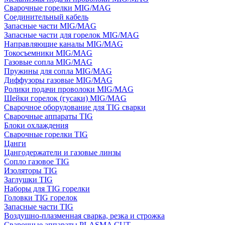
Сварочные горелки MIG/MAG
Соединительный кабель
Запасные части MIG/MAG
Запасные части для горелок MIG/MAG
Направляющие каналы MIG/MAG
Токосъемники MIG/MAG
Газовые сопла MIG/MAG
Пружины для сопла MIG/MAG
Диффузоры газовые MIG/MAG
Ролики подачи проволоки MIG/MAG
Шейки горелок (гусаки) MIG/MAG
Сварочное оборудование для TIG сварки
Сварочные аппараты TIG
Блоки охлаждения
Сварочные горелки TIG
Цанги
Цангодержатели и газовые линзы
Сопло газовое TIG
Изоляторы TIG
Заглушки TIG
Наборы для TIG горелки
Головки TIG горелок
Запасные части TIG
Воздушно-плазменная сварка, резка и строжка
Сварочные аппараты PLASMA CUT