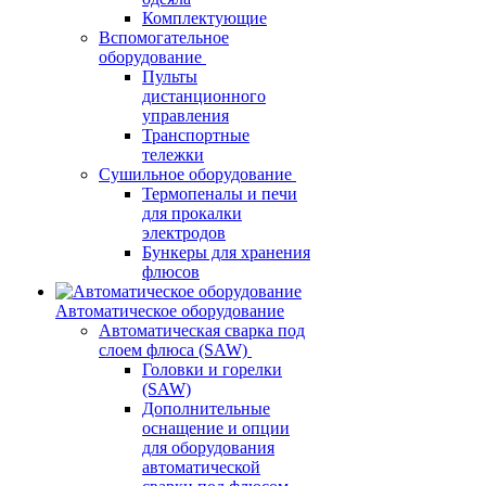
Комплектующие
Вспомогательное
оборудование
Пульты
дистанционного
управления
Транспортные
тележки
Сушильное оборудование
Термопеналы и печи
для прокалки
электродов
Бункеры для хранения
флюсов
Автоматическое оборудование
Автоматическая сварка под
слоем флюса (SAW)
Головки и горелки
(SAW)
Дополнительные
оснащение и опции
для оборудования
автоматической