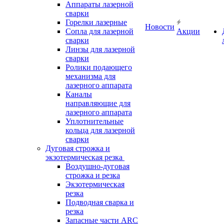
Аппараты лазерной
сварки
Горелки лазерные
Новости
Сопла для лазерной
Акции
сварки
Линзы для лазерной
сварки
Ролики подающего
механизма для
лазерного аппарата
Каналы
направляющие для
лазерного аппарата
Уплотнительные
кольца для лазерной
сварки
Дуговая строжка и
экзотермическая резка
Воздушно-дуговая
строжка и резка
Экзотермическая
резка
Подводная сварка и
резка
Запасные части ARC