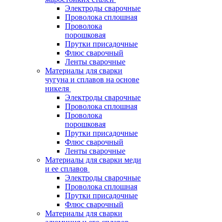
Электроды сварочные
Проволока сплошная
Проволока
порошковая
Прутки присадочные
Флюс сварочный
Ленты сварочные
Материалы для сварки
чугуна и сплавов на основе
никеля
Электроды сварочные
Проволока сплошная
Проволока
порошковая
Прутки присадочные
Флюс сварочный
Ленты сварочные
Материалы для сварки меди
и ее сплавов
Электроды сварочные
Проволока сплошная
Прутки присадочные
Флюс сварочный
Материалы для сварки