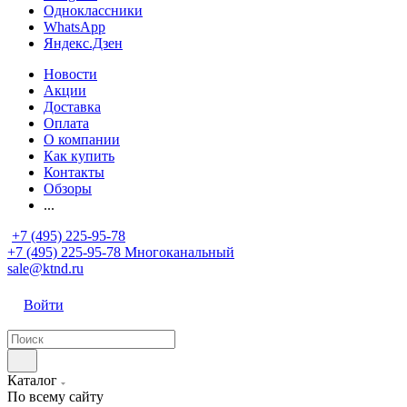
Одноклассники
WhatsApp
Яндекс.Дзен
Новости
Акции
Доставка
Оплата
О компании
Как купить
Контакты
Обзоры
...
+7 (495) 225-95-78
+7 (495) 225-95-78
Многоканальный
sale@ktnd.ru
Войти
Каталог
По всему сайту