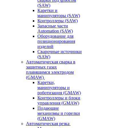
сварки под флюсом
(SAW)
Каретки и
манипуляторы (SAW)
Контроллеры (SAW)
Запасные части
Automation (SAW)
Оборудование для
позиционирования
изделий
Сварочные источники
(SAW)
Автоматическая сварка в
защитных газах
плавящимся электродом
(GMAW)
Каретки,
манипуляторы и
роботизация (GMAW)
Контроллеры и блоки
управления (GMAW)
Подающие
механизмы и горелки
(GMAW)
Автоматическая резка