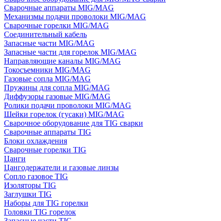
Сварочные аппараты MIG/MAG
Механизмы подачи проволоки MIG/MAG
Сварочные горелки MIG/MAG
Соединительный кабель
Запасные части MIG/MAG
Запасные части для горелок MIG/MAG
Направляющие каналы MIG/MAG
Токосъемники MIG/MAG
Газовые сопла MIG/MAG
Пружины для сопла MIG/MAG
Диффузоры газовые MIG/MAG
Ролики подачи проволоки MIG/MAG
Шейки горелок (гусаки) MIG/MAG
Сварочное оборудование для TIG сварки
Сварочные аппараты TIG
Блоки охлаждения
Сварочные горелки TIG
Цанги
Цангодержатели и газовые линзы
Сопло газовое TIG
Изоляторы TIG
Заглушки TIG
Наборы для TIG горелки
Головки TIG горелок
Запасные части TIG