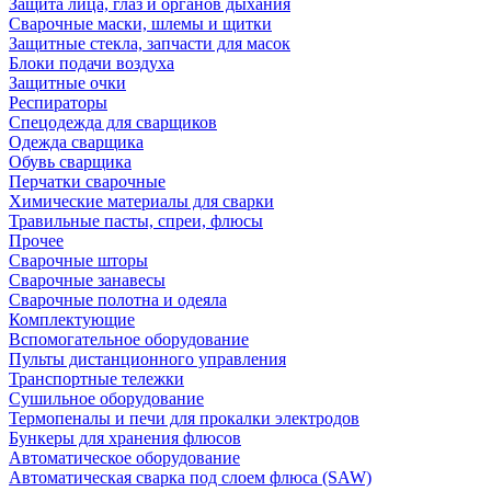
Защита лица, глаз и органов дыхания
Сварочные маски, шлемы и щитки
Защитные стекла, запчасти для масок
Блоки подачи воздуха
Защитные очки
Респираторы
Спецодежда для сварщиков
Одежда сварщика
Обувь сварщика
Перчатки сварочные
Химические материалы для сварки
Травильные пасты, спреи, флюсы
Прочее
Сварочные шторы
Сварочные занавесы
Сварочные полотна и одеяла
Комплектующие
Вспомогательное оборудование
Пульты дистанционного управления
Транспортные тележки
Сушильное оборудование
Термопеналы и печи для прокалки электродов
Бункеры для хранения флюсов
Автоматическое оборудование
Автоматическая сварка под слоем флюса (SAW)