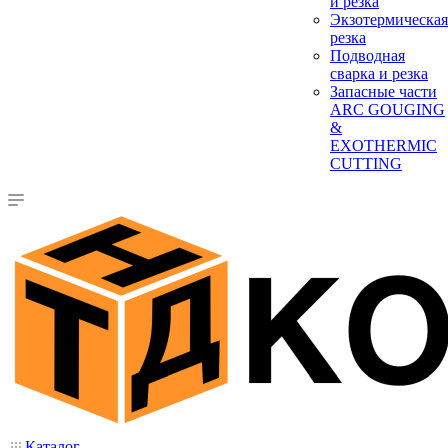
и резка
Экзотермическая
резка
Подводная
сварка и резка
Запасные части
ARC GOUGING
&
EXOTHERMIC
CUTTING
Каталог