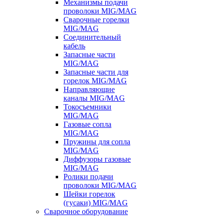
Механизмы подачи
проволоки MIG/MAG
Сварочные горелки
MIG/MAG
Соединительный
кабель
Запасные части
MIG/MAG
Запасные части для
горелок MIG/MAG
Направляющие
каналы MIG/MAG
Токосъемники
MIG/MAG
Газовые сопла
MIG/MAG
Пружины для сопла
MIG/MAG
Диффузоры газовые
MIG/MAG
Ролики подачи
проволоки MIG/MAG
Шейки горелок
(гусаки) MIG/MAG
Сварочное оборудование