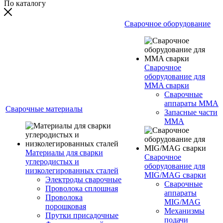
По каталогу
Сварочное оборудование
Сварочное
оборудование для
MMA сварки
Сварочные
аппараты MMA
Сварочные материалы
Запасные части
MMA
Материалы для сварки
Сварочное
углеродистых и
оборудование для
низколегированных сталей
MIG/MAG сварки
Электроды сварочные
Сварочные
Проволока сплошная
аппараты
Проволока
MIG/MAG
порошковая
Механизмы
Прутки присадочные
подачи