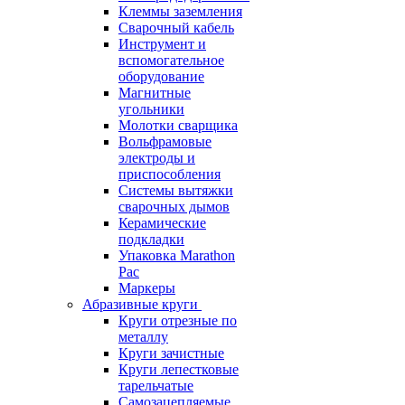
Клеммы заземления
Сварочный кабель
Инструмент и
вспомогательное
оборудование
Магнитные
угольники
Молотки сварщика
Вольфрамовые
электроды и
приспособления
Системы вытяжки
сварочных дымов
Керамические
подкладки
Упаковка Marathon
Pac
Маркеры
Абразивные круги
Круги отрезные по
металлу
Круги зачистные
Круги лепестковые
тарельчатые
Самозацепляемые