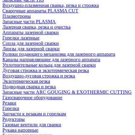
Воздушно-плазменная сварка, резка и строжка
Сварочные аппараты PLASMA CUT
Плазмотроны
Запасные части PLASMA
Лазерная сварка, резка и очистка
Аппараты лазерной сварки
Горелки лазерные
Сопла для лазерной сварки
Линзы для лазерной сварки
Ролики подающего механизма для лазерного аппарата
Каналы направляющие для лазерного аппарата
Уплотнительные кольца для лазерной сварки
Дуговая строжка и экзотермическая резка
Воздушно-дуговая строжка и резка
Экзотермическая резка
Подводная сварка и резка
Запасные части ARC GOUGING & EXOTHERMIC CUTTING
Газосварочное оборудование
Резаки
Горелки
Запчасти к резакам и горелкам
Редукторы
Газовые вентили для сварки
Рукава напорные