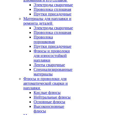
алюминия и его сплавов
Электроды сварочные
Проволока сплошная
Прутки присадочные
Материалы для наплавки и
ремонта деталей
Электроды сварочные
Проволока сплошная
Проволока
порошковая
Прутки присадочные
Флюсы и проволоки
для износостойкой
наплавки
Ленты сварочные
Специализированные
материалы
Флюсы и проволоки для
автоматической сварки и
наплавки
Кислые флюсы
Нейтральные флюсы
Основные флюсы
Высокоосновные
флюсы