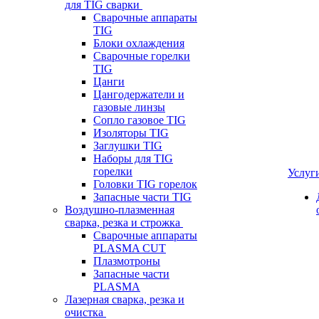
для TIG сварки
Сварочные аппараты
TIG
Блоки охлаждения
Сварочные горелки
TIG
Цанги
Цангодержатели и
газовые линзы
Сопло газовое TIG
Изоляторы TIG
Заглушки TIG
Наборы для TIG
горелки
Услуг
Головки TIG горелок
Запасные части TIG
Воздушно-плазменная
сварка, резка и строжка
Сварочные аппараты
PLASMA CUT
Плазмотроны
Запасные части
PLASMA
Лазерная сварка, резка и
очистка