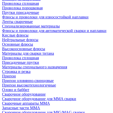
Проволока сплошная
Проволока порошковая
Прутки присадочные
Флюсы и проволоки для износостойкой наплавки
Ленты сварочные
Специализированные материалы
Флюсы и проволоки для автоматической сварки и наплавки
Кислые флюсы
Нейтральные флюсы
Основные флюсы
Высокоосновные флюсы
Материалы для сварки титана
Проволока сплошная
Присадочные прутки
Материалы специального назначения
Строжка и резка
Припои
Припои оловянно-свинцовые
Припои высокотехнологичные
Олово и баббит
Сварочное оборудование
Сварочное оборудование для MMA сварки
Сварочные аппараты MMA
Запасные части MMA
Сварочное оборудование для MIG/MAG сварки