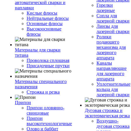
автоматической сварки и
Горелки
наплавки
лазерные
Кислые флюсы
Сопла для
Нейтральные флюсы
лазерной сварки
Основные флюсы
Линзы для
Высокоосновные
лазерной сварки
флюсы
Ролики
подающего
механизма для
Материалы для сварки
лазерного
титана
аппарата
Проволока сплошная
Каналы
Присадочные прутки
направляющие
для лазерного
аппарата
Материалы специального
Уплотнительные
назначения
кольца для
Строжка и резка
лазерной сварки
Припои
Припои оловянно-
Дуговая строжка и
свинцовые
экзотермическая резка
Припои
Воздушно-
высокотехнологичные
дуговая строжка
Олово и баббит