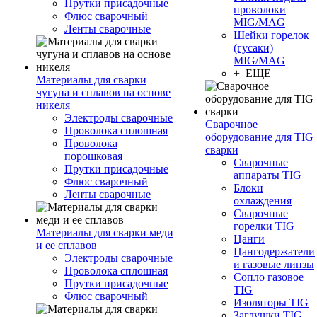
Прутки присадочные
проволоки
Флюс сварочный
MIG/MAG
Ленты сварочные
Шейки горелок
(гусаки)
MIG/MAG
+ ЕЩЕ
Материалы для сварки
чугуна и сплавов на основе
никеля
Электроды сварочные
Сварочное
Проволока сплошная
оборудование для TIG
Проволока
сварки
порошковая
Сварочные
Прутки присадочные
аппараты TIG
Флюс сварочный
Блоки
Ленты сварочные
охлаждения
Сварочные
горелки TIG
Материалы для сварки меди
Цанги
и ее сплавов
Цангодержатели
Электроды сварочные
и газовые линзы
Проволока сплошная
Сопло газовое
Прутки присадочные
TIG
Флюс сварочный
Изоляторы TIG
Заглушки TIG