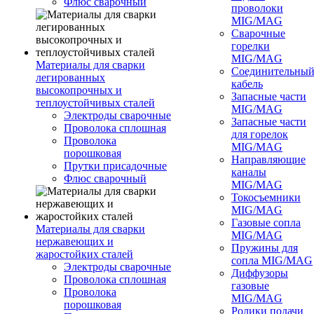
Флюс сварочный
проволоки
MIG/MAG
Сварочные
горелки
MIG/MAG
Материалы для сварки
Соединительны
легированных
кабель
высокопрочных и
Запасные части
теплоустойчивых сталей
MIG/MAG
Электроды сварочные
Запасные части
Проволока сплошная
для горелок
Проволока
MIG/MAG
порошковая
Направляющие
Прутки присадочные
каналы
Флюс сварочный
MIG/MAG
Токосъемники
MIG/MAG
Газовые сопла
Материалы для сварки
MIG/MAG
нержавеющих и
Пружины для
жаростойких сталей
сопла MIG/MAG
Электроды сварочные
Диффузоры
Проволока сплошная
газовые
Проволока
MIG/MAG
порошковая
Ролики подачи