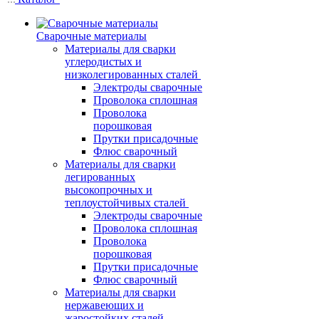
Сварочные материалы
Материалы для сварки
углеродистых и
низколегированных сталей
Электроды сварочные
Проволока сплошная
Проволока
порошковая
Прутки присадочные
Флюс сварочный
Материалы для сварки
легированных
высокопрочных и
теплоустойчивых сталей
Электроды сварочные
Проволока сплошная
Проволока
порошковая
Прутки присадочные
Флюс сварочный
Материалы для сварки
нержавеющих и
жаростойких сталей