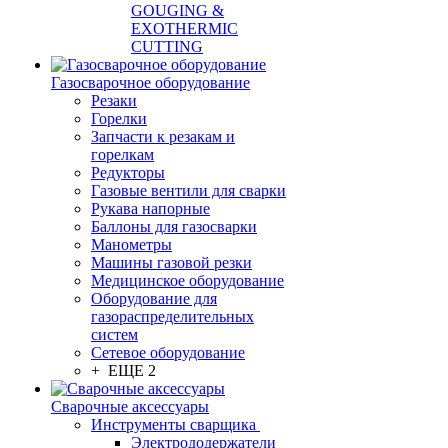
GOUGING &
EXOTHERMIC
CUTTING
Газосварочное оборудование
Резаки
Горелки
Запчасти к резакам и
горелкам
Редукторы
Газовые вентили для сварки
Рукава напорные
Баллоны для газосварки
Манометры
Машины газовой резки
Медицинское оборудование
Оборудование для
газораспределительных
систем
Сетевое оборудование
+ ЕЩЕ 2
Сварочные аксессуары
Инструменты сварщика
Электрододержатели