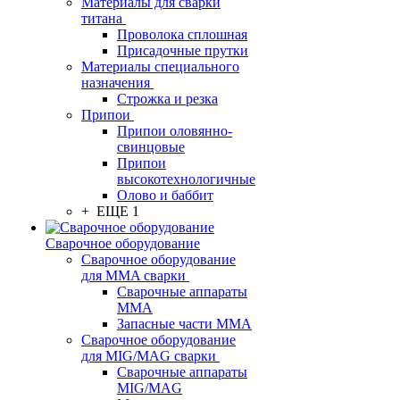
Материалы для сварки
титана
Проволока сплошная
Присадочные прутки
Материалы специального
назначения
Строжка и резка
Припои
Припои оловянно-
свинцовые
Припои
высокотехнологичные
Олово и баббит
+ ЕЩЕ 1
Сварочное оборудование
Сварочное оборудование
для MMA сварки
Сварочные аппараты
MMA
Запасные части MMA
Сварочное оборудование
для MIG/MAG сварки
Сварочные аппараты
MIG/MAG