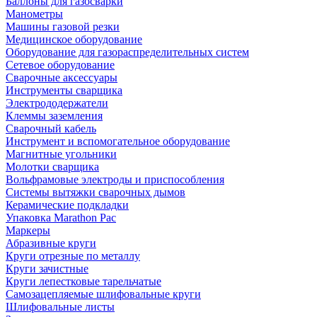
Баллоны для газосварки
Манометры
Машины газовой резки
Медицинское оборудование
Оборудование для газораспределительных систем
Сетевое оборудование
Сварочные аксессуары
Инструменты сварщика
Электрододержатели
Клеммы заземления
Сварочный кабель
Инструмент и вспомогательное оборудование
Магнитные угольники
Молотки сварщика
Вольфрамовые электроды и приспособления
Системы вытяжки сварочных дымов
Керамические подкладки
Упаковка Marathon Pac
Маркеры
Абразивные круги
Круги отрезные по металлу
Круги зачистные
Круги лепестковые тарельчатые
Самозацепляемые шлифовальные круги
Шлифовальные листы