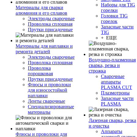
Наборы для TIG
Материалы для сварки
горелки
алюминия и его сплавов
Головки TIG
Электроды сварочные
горелок
Проволока сплошная
Запасные части
Прутки присадочные
TIG
+ ЕЩЕ
Материалы для наплавки и
ремонта деталей
Электроды сварочные
Воздушно-плазменная
Проволока сплошная
сварка, резка и
Проволока
строжка
порошковая
Сварочные
Прутки присадочные
аппараты
Флюсы и проволоки
PLASMA CUT
для износостойкой
Плазмотроны
наплавки
Запасные части
Ленты сварочные
PLASMA
Специализированные
материалы
Лазерная сварка, резка
и очистка
Аппараты
Флюсы и проволоки для
лазерной сварки