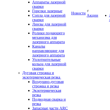
Аппараты лазерной
сварки
Горелки лазерные
Новости
Сопла для лазерной
Акции
сварки
Линзы для лазерной
сварки
Ролики подающего
механизма для
лазерного аппарата
Каналы
направляющие для
лазерного аппарата
Уплотнительные
кольца для лазерной
сварки
Дуговая строжка и
экзотермическая резка
Воздушно-дуговая
строжка и резка
Экзотермическая
резка
Подводная сварка и
резка
Запасные части ARC