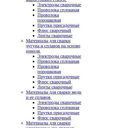
Электроды сварочные
Проволока сплошная
Проволока
порошковая
Прутки присадочные
Флюс сварочный
Ленты сварочные
Материалы для сварки
чугуна и сплавов на основе
никеля
Электроды сварочные
Проволока сплошная
Проволока
порошковая
Прутки присадочные
Флюс сварочный
Ленты сварочные
Материалы для сварки меди
и ее сплавов
Электроды сварочные
Проволока сплошная
Прутки присадочные
Флюс сварочный
Материалы для сварки