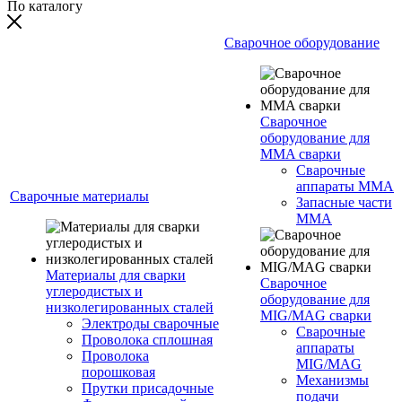
По каталогу
Сварочное оборудование
Сварочное
оборудование для
MMA сварки
Сварочные
аппараты MMA
Сварочные материалы
Запасные части
MMA
Материалы для сварки
Сварочное
углеродистых и
оборудование для
низколегированных сталей
MIG/MAG сварки
Электроды сварочные
Сварочные
Проволока сплошная
аппараты
Проволока
MIG/MAG
порошковая
Механизмы
Прутки присадочные
подачи