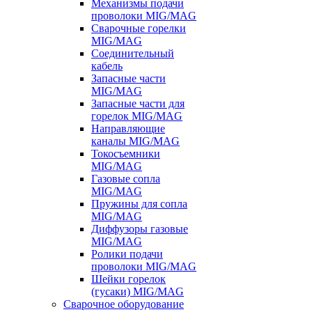
Механизмы подачи
проволоки MIG/MAG
Сварочные горелки
MIG/MAG
Соединительный
кабель
Запасные части
MIG/MAG
Запасные части для
горелок MIG/MAG
Направляющие
каналы MIG/MAG
Токосъемники
MIG/MAG
Газовые сопла
MIG/MAG
Пружины для сопла
MIG/MAG
Диффузоры газовые
MIG/MAG
Ролики подачи
проволоки MIG/MAG
Шейки горелок
(гусаки) MIG/MAG
Сварочное оборудование