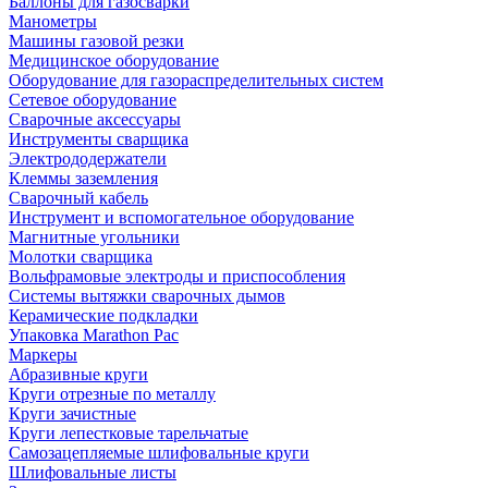
Баллоны для газосварки
Манометры
Машины газовой резки
Медицинское оборудование
Оборудование для газораспределительных систем
Сетевое оборудование
Сварочные аксессуары
Инструменты сварщика
Электрододержатели
Клеммы заземления
Сварочный кабель
Инструмент и вспомогательное оборудование
Магнитные угольники
Молотки сварщика
Вольфрамовые электроды и приспособления
Системы вытяжки сварочных дымов
Керамические подкладки
Упаковка Marathon Pac
Маркеры
Абразивные круги
Круги отрезные по металлу
Круги зачистные
Круги лепестковые тарельчатые
Самозацепляемые шлифовальные круги
Шлифовальные листы