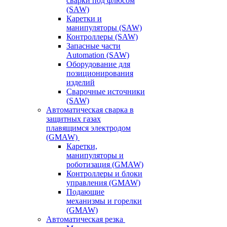
сварки под флюсом
(SAW)
Каретки и
манипуляторы (SAW)
Контроллеры (SAW)
Запасные части
Automation (SAW)
Оборудование для
позиционирования
изделий
Сварочные источники
(SAW)
Автоматическая сварка в
защитных газах
плавящимся электродом
(GMAW)
Каретки,
манипуляторы и
роботизация (GMAW)
Контроллеры и блоки
управления (GMAW)
Подающие
механизмы и горелки
(GMAW)
Автоматическая резка