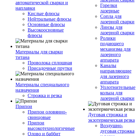
автоматической сварки и
Горелки
наплавки
лазерные
Кислые флюсы
Сопла для
Нейтральные флюсы
лазерной сварки
Основные флюсы
Линзы для
Высокоосновные
лазерной сварки
флюсы
Ролики
подающего
механизма для
Материалы для сварки
лазерного
титана
аппарата
Проволока сплошная
Каналы
Присадочные прутки
направляющие
для лазерного
аппарата
Материалы специального
Уплотнительные
назначения
кольца для
Строжка и резка
лазерной сварки
Припои
Припои оловянно-
Дуговая строжка и
свинцовые
экзотермическая резка
Припои
Воздушно-
высокотехнологичные
дуговая строжка
Олово и баббит