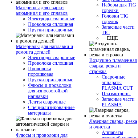
Наборы для TIG
Материалы для сварки
горелки
алюминия и его сплавов
Головки TIG
Электроды сварочные
горелок
Проволока сплошная
Запасные части
Прутки присадочные
TIG
+ ЕЩЕ
Материалы для наплавки и
ремонта деталей
Электроды сварочные
Воздушно-плазменная
Проволока сплошная
сварка, резка и
Проволока
строжка
порошковая
Сварочные
Прутки присадочные
аппараты
Флюсы и проволоки
PLASMA CUT
для износостойкой
Плазмотроны
наплавки
Запасные части
Ленты сварочные
PLASMA
Специализированные
материалы
Лазерная сварка, резка
и очистка
Аппараты
Флюсы и проволоки для
лазерной сварки