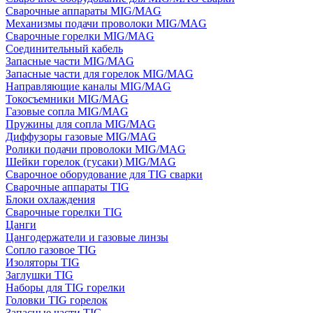
Сварочные аппараты MIG/MAG
Механизмы подачи проволоки MIG/MAG
Сварочные горелки MIG/MAG
Соединительный кабель
Запасные части MIG/MAG
Запасные части для горелок MIG/MAG
Направляющие каналы MIG/MAG
Токосъемники MIG/MAG
Газовые сопла MIG/MAG
Пружины для сопла MIG/MAG
Диффузоры газовые MIG/MAG
Ролики подачи проволоки MIG/MAG
Шейки горелок (гусаки) MIG/MAG
Сварочное оборудование для TIG сварки
Сварочные аппараты TIG
Блоки охлаждения
Сварочные горелки TIG
Цанги
Цангодержатели и газовые линзы
Сопло газовое TIG
Изоляторы TIG
Заглушки TIG
Наборы для TIG горелки
Головки TIG горелок
Запасные части TIG