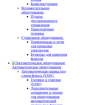
Комплектующие
Вспомогательное
оборудование
Пульты
дистанционного
управления
Транспортные
тележки
Сушильное оборудование
Термопеналы и печи
для прокалки
электродов
Бункеры для хранения
флюсов
Автоматическое оборудование
Автоматическая сварка под
слоем флюса (SAW)
Головки и горелки
(SAW)
Дополнительные
оснащение и опции
для оборудования
автоматической