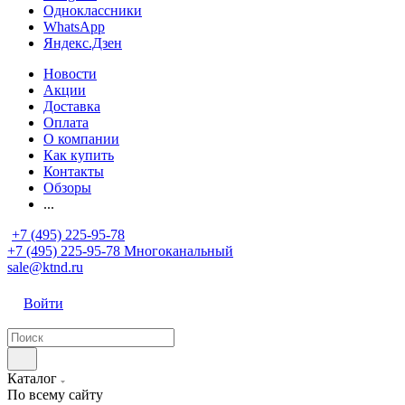
Одноклассники
WhatsApp
Яндекс.Дзен
Новости
Акции
Доставка
Оплата
О компании
Как купить
Контакты
Обзоры
...
+7 (495) 225-95-78
+7 (495) 225-95-78
Многоканальный
sale@ktnd.ru
Войти
Каталог
По всему сайту