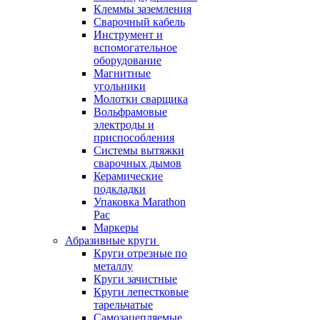
Клеммы заземления
Сварочный кабель
Инструмент и
вспомогательное
оборудование
Магнитные
угольники
Молотки сварщика
Вольфрамовые
электроды и
приспособления
Системы вытяжки
сварочных дымов
Керамические
подкладки
Упаковка Marathon
Pac
Маркеры
Абразивные круги
Круги отрезные по
металлу
Круги зачистные
Круги лепестковые
тарельчатые
Самозацепляемые