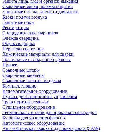
Защита лица, глаз и органов дыхания
Сварочные маски, шлемы и щитки
Защитные стекла, запчасти для масок
Блоки подачи воздуха
Защитные очки
Респираторы
Спецодежда для сварщиков
Одежда сварщика
Обувь сварщика
Перчатки сварочные
Химические материалы для сварки
Травильные пасты, спреи, флюсы
Прочее
Сварочные шторы
Сварочные занавесы
Сварочные полотна и одеяла
Комплектующие
Вспомогательное оборудование
Пульты дистанционного управления
Транспортные тележки
Сушильное оборудование
Термопеналы и печи для прокалки электродов
Бункеры для хранения флюсов
Автоматическое оборудование
Автоматическая сварка под слоем флюса (SAW)