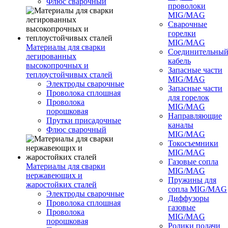
Флюс сварочный
проволоки
MIG/MAG
Сварочные
горелки
MIG/MAG
Материалы для сварки
Соединительны
легированных
кабель
высокопрочных и
Запасные части
теплоустойчивых сталей
MIG/MAG
Электроды сварочные
Запасные части
Проволока сплошная
для горелок
Проволока
MIG/MAG
порошковая
Направляющие
Прутки присадочные
каналы
Флюс сварочный
MIG/MAG
Токосъемники
MIG/MAG
Газовые сопла
Материалы для сварки
MIG/MAG
нержавеющих и
Пружины для
жаростойких сталей
сопла MIG/MAG
Электроды сварочные
Диффузоры
Проволока сплошная
газовые
Проволока
MIG/MAG
порошковая
Ролики подачи