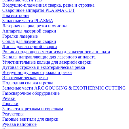
Воздушно-плазменная сварка, резка и строжка
Сварочные аппараты PLASMA CUT
Плазмотроны
Запасные части PLASMA
Лазерная сварка, резка и очистка
Аппараты лазерной сварки
Горелки лазерные
Сопла для лазерной сварки
Линзы для лазерной сварки
Ролики подающего механизма для лазерного аппарата
Каналы направляющие для лазерного аппарата
Уплотнительные кольца для лазерной сварки
Дуговая строжка и экзотермическая резка
Воздушно-дуговая строжка и резка
Экзотермическая резка
Подводная сварка и резка
Запасные части ARC GOUGING & EXOTHERMIC CUTTING
Газосварочное оборудование
Резаки
Горелки
Запчасти к резакам и горелкам
Редукторы
Газовые вентили для сварки
Рукава напорные