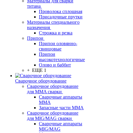
Материалы для сварки
титана
Проволока сплошная
Присадочные прутки
Материалы специального
назначения
Строжка и резка
Припои
Припои оловянно-
свинцовые
Припои
высокотехнологичные
Олово и баббит
+ ЕЩЕ 1
Сварочное оборудование
Сварочное оборудование
для MMA сварки
Сварочные аппараты
MMA
Запасные части MMA
Сварочное оборудование
для MIG/MAG сварки
Сварочные аппараты
MIG/MAG