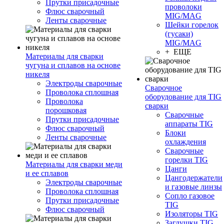
Прутки присадочные
проволоки
Флюс сварочный
MIG/MAG
Ленты сварочные
Шейки горелок
(гусаки)
MIG/MAG
+ ЕЩЕ
Материалы для сварки
чугуна и сплавов на основе
никеля
Электроды сварочные
Сварочное
Проволока сплошная
оборудование для TIG
Проволока
сварки
порошковая
Сварочные
Прутки присадочные
аппараты TIG
Флюс сварочный
Блоки
Ленты сварочные
охлаждения
Сварочные
горелки TIG
Материалы для сварки меди
Цанги
и ее сплавов
Цангодержатели
Электроды сварочные
и газовые линзы
Проволока сплошная
Сопло газовое
Прутки присадочные
TIG
Флюс сварочный
Изоляторы TIG
Заглушки TIG