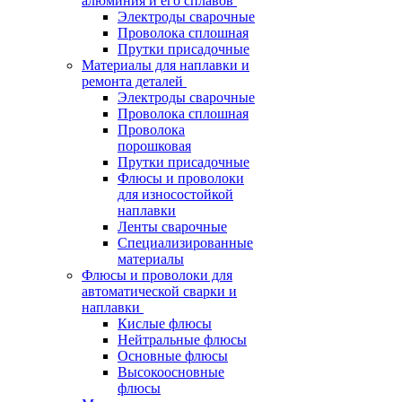
алюминия и его сплавов
Электроды сварочные
Проволока сплошная
Прутки присадочные
Материалы для наплавки и
ремонта деталей
Электроды сварочные
Проволока сплошная
Проволока
порошковая
Прутки присадочные
Флюсы и проволоки
для износостойкой
наплавки
Ленты сварочные
Специализированные
материалы
Флюсы и проволоки для
автоматической сварки и
наплавки
Кислые флюсы
Нейтральные флюсы
Основные флюсы
Высокоосновные
флюсы