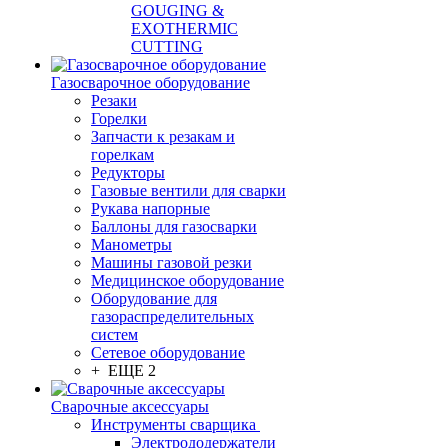
GOUGING &
EXOTHERMIC
CUTTING
Газосварочное оборудование
Резаки
Горелки
Запчасти к резакам и
горелкам
Редукторы
Газовые вентили для сварки
Рукава напорные
Баллоны для газосварки
Манометры
Машины газовой резки
Медицинское оборудование
Оборудование для
газораспределительных
систем
Сетевое оборудование
+ ЕЩЕ 2
Сварочные аксессуары
Инструменты сварщика
Электрододержатели