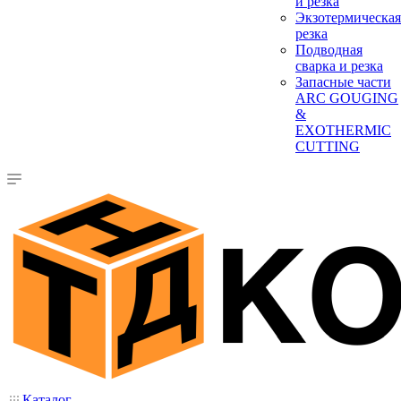
и резка
Экзотермическая
резка
Подводная
сварка и резка
Запасные части
ARC GOUGING
&
EXOTHERMIC
CUTTING
Каталог