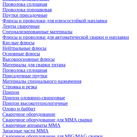
Проволока сплошная
Проволока порошковая
Прутки присадочные
Флюсы и проволоки для износостойкой наплавки
Ленты сварочные
Специализированные материалы
Флюсы и проволоки для автоматической сварки и наплавки
Кислые флюсы
Нейтральные флюсы
Основные флюсы
Высокоосновные флюсы
Материалы для сварки титана
Проволока сплошная
Присадочные прутки
Материалы специального назначения
Строжка и резка
Припои
Припои оловянно-свинцовые
Припои высокотехнологичные
Олово и баббит
Сварочное оборудование
Сварочное оборудование для MMA сварки
Сварочные аппараты MMA
Запасные части MMA
Сварочное оборудование для MIG/MAG сварки