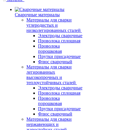
Сварочные материалы
Материалы для сварки
углеродистых и
низколегированных сталей
Электроды сварочные
Проволока сплошная
Проволока
порошковая
Прутки присадочные
Флюс сварочный
Материалы для сварки
легированных
высокопрочных и
теплоустойчивых сталей
Электроды сварочные
Проволока сплошная
Проволока
порошковая
Прутки присадочные
Флюс сварочный
Материалы для сварки
нержавеющих и
жаростойких сталей