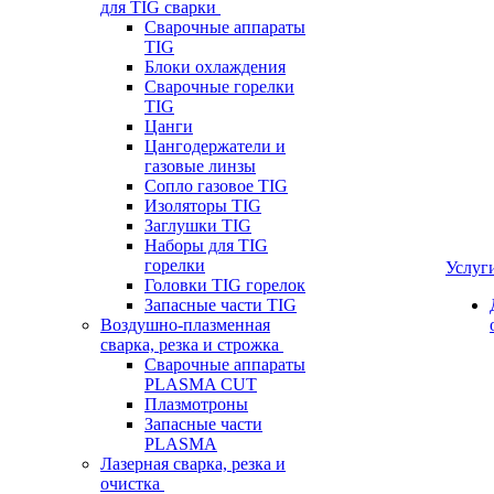
для TIG сварки
Сварочные аппараты
TIG
Блоки охлаждения
Сварочные горелки
TIG
Цанги
Цангодержатели и
газовые линзы
Сопло газовое TIG
Изоляторы TIG
Заглушки TIG
Наборы для TIG
горелки
Услуг
Головки TIG горелок
Запасные части TIG
Воздушно-плазменная
сварка, резка и строжка
Сварочные аппараты
PLASMA CUT
Плазмотроны
Запасные части
PLASMA
Лазерная сварка, резка и
очистка