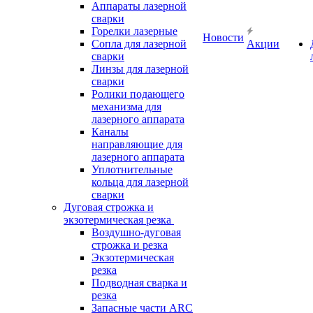
Аппараты лазерной
сварки
Горелки лазерные
Новости
Сопла для лазерной
Акции
сварки
Линзы для лазерной
сварки
Ролики подающего
механизма для
лазерного аппарата
Каналы
направляющие для
лазерного аппарата
Уплотнительные
кольца для лазерной
сварки
Дуговая строжка и
экзотермическая резка
Воздушно-дуговая
строжка и резка
Экзотермическая
резка
Подводная сварка и
резка
Запасные части ARC