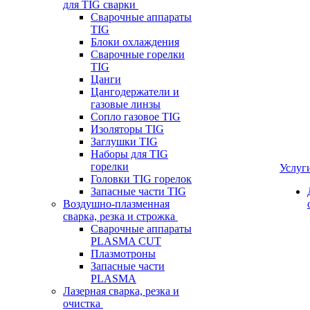
для TIG сварки
Сварочные аппараты
TIG
Блоки охлаждения
Сварочные горелки
TIG
Цанги
Цангодержатели и
газовые линзы
Сопло газовое TIG
Изоляторы TIG
Заглушки TIG
Наборы для TIG
горелки
Услуг
Головки TIG горелок
Запасные части TIG
Воздушно-плазменная
сварка, резка и строжка
Сварочные аппараты
PLASMA CUT
Плазмотроны
Запасные части
PLASMA
Лазерная сварка, резка и
очистка