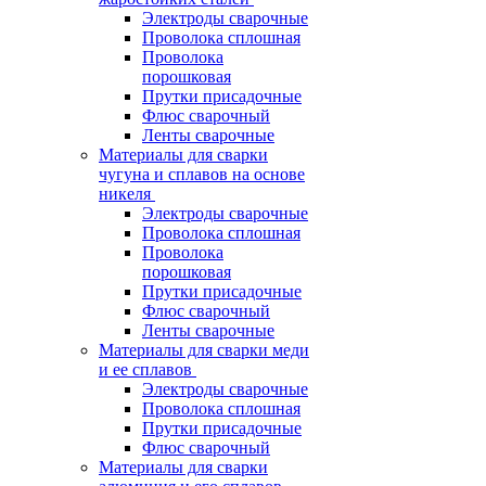
Электроды сварочные
Проволока сплошная
Проволока
порошковая
Прутки присадочные
Флюс сварочный
Ленты сварочные
Материалы для сварки
чугуна и сплавов на основе
никеля
Электроды сварочные
Проволока сплошная
Проволока
порошковая
Прутки присадочные
Флюс сварочный
Ленты сварочные
Материалы для сварки меди
и ее сплавов
Электроды сварочные
Проволока сплошная
Прутки присадочные
Флюс сварочный
Материалы для сварки