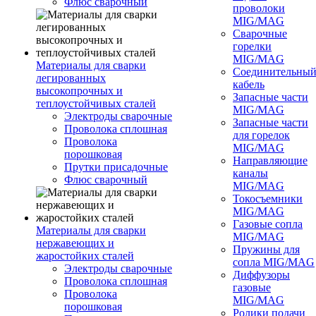
Флюс сварочный
проволоки
MIG/MAG
Сварочные
горелки
MIG/MAG
Материалы для сварки
Соединительны
легированных
кабель
высокопрочных и
Запасные части
теплоустойчивых сталей
MIG/MAG
Электроды сварочные
Запасные части
Проволока сплошная
для горелок
Проволока
MIG/MAG
порошковая
Направляющие
Прутки присадочные
каналы
Флюс сварочный
MIG/MAG
Токосъемники
MIG/MAG
Газовые сопла
Материалы для сварки
MIG/MAG
нержавеющих и
Пружины для
жаростойких сталей
сопла MIG/MAG
Электроды сварочные
Диффузоры
Проволока сплошная
газовые
Проволока
MIG/MAG
порошковая
Ролики подачи