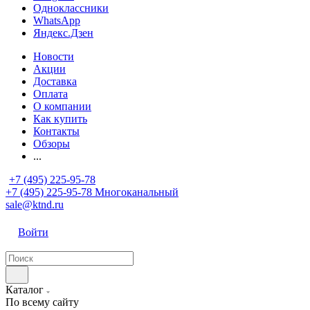
Одноклассники
WhatsApp
Яндекс.Дзен
Новости
Акции
Доставка
Оплата
О компании
Как купить
Контакты
Обзоры
...
+7 (495) 225-95-78
+7 (495) 225-95-78
Многоканальный
sale@ktnd.ru
Войти
Каталог
По всему сайту