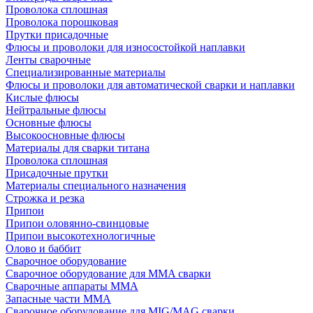
Проволока сплошная
Проволока порошковая
Прутки присадочные
Флюсы и проволоки для износостойкой наплавки
Ленты сварочные
Специализированные материалы
Флюсы и проволоки для автоматической сварки и наплавки
Кислые флюсы
Нейтральные флюсы
Основные флюсы
Высокоосновные флюсы
Материалы для сварки титана
Проволока сплошная
Присадочные прутки
Материалы специального назначения
Строжка и резка
Припои
Припои оловянно-свинцовые
Припои высокотехнологичные
Олово и баббит
Сварочное оборудование
Сварочное оборудование для MMA сварки
Сварочные аппараты MMA
Запасные части MMA
Сварочное оборудование для MIG/MAG сварки