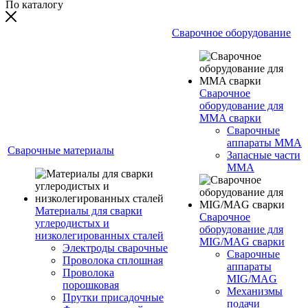
По каталогу
Сварочное оборудование
Сварочное
оборудование для
MMA сварки
Сварочные
аппараты MMA
Сварочные материалы
Запасные части
MMA
Материалы для сварки
Сварочное
углеродистых и
оборудование для
низколегированных сталей
MIG/MAG сварки
Электроды сварочные
Сварочные
Проволока сплошная
аппараты
Проволока
MIG/MAG
порошковая
Механизмы
Прутки присадочные
подачи