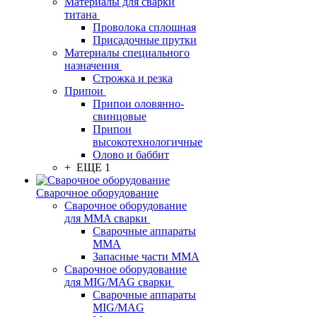
Материалы для сварки
титана
Проволока сплошная
Присадочные прутки
Материалы специального
назначения
Строжка и резка
Припои
Припои оловянно-
свинцовые
Припои
высокотехнологичные
Олово и баббит
+ ЕЩЕ 1
Сварочное оборудование
Сварочное оборудование
для MMA сварки
Сварочные аппараты
MMA
Запасные части MMA
Сварочное оборудование
для MIG/MAG сварки
Сварочные аппараты
MIG/MAG