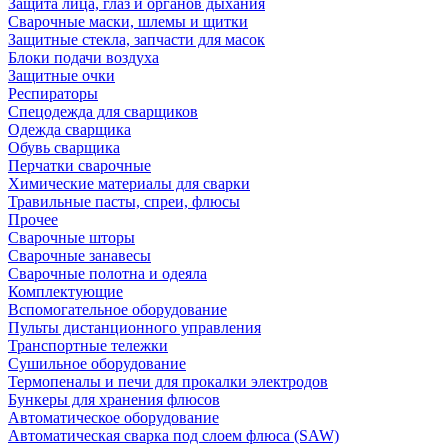
Защита лица, глаз и органов дыхания
Сварочные маски, шлемы и щитки
Защитные стекла, запчасти для масок
Блоки подачи воздуха
Защитные очки
Респираторы
Спецодежда для сварщиков
Одежда сварщика
Обувь сварщика
Перчатки сварочные
Химические материалы для сварки
Травильные пасты, спреи, флюсы
Прочее
Сварочные шторы
Сварочные занавесы
Сварочные полотна и одеяла
Комплектующие
Вспомогательное оборудование
Пульты дистанционного управления
Транспортные тележки
Сушильное оборудование
Термопеналы и печи для прокалки электродов
Бункеры для хранения флюсов
Автоматическое оборудование
Автоматическая сварка под слоем флюса (SAW)