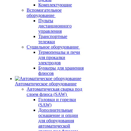
Комплектующие
Вспомогательное
оборудование
Пульты
дистанционного
управления
Транспортные
тележки
Сушильное оборудование
Термопеналы и печи
для прокалки
электродов
Бункеры для хранения
флюсов
Автоматическое оборудование
Автоматическая сварка под
слоем флюса (SAW)
Головки и горелки
(SAW)
Дополнительные
оснащение и опции
для оборудования
автоматической