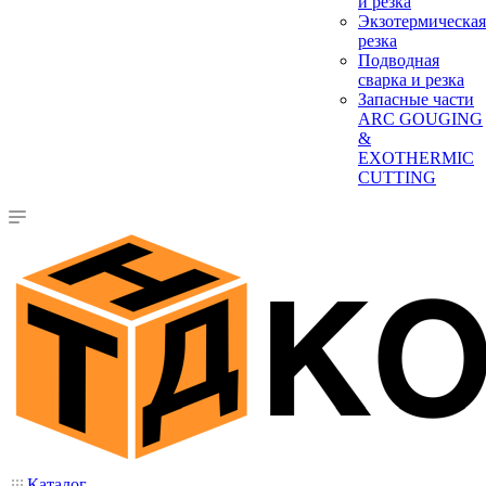
и резка
Экзотермическая
резка
Подводная
сварка и резка
Запасные части
ARC GOUGING
&
EXOTHERMIC
CUTTING
Каталог