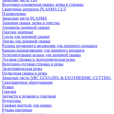
Воздушно-плазменная сварка, резка и строжка
Сварочные аппараты PLASMA CUT
Плазмотроны
Запасные части PLASMA
Лазерная сварка, резка и очистка
Аппараты лазерной сварки
Горелки лазерные
Сопла для лазерной сварки
Линзы для лазерной сварки
Ролики подающего механизма для лазерного аппарата
Каналы направляющие для лазерного аппарата
Уплотнительные кольца для лазерной сварки
Дуговая строжка и экзотермическая резка
Воздушно-дуговая строжка и резка
Экзотермическая резка
Подводная сварка и резка
Запасные части ARC GOUGING & EXOTHERMIC CUTTING
Газосварочное оборудование
Резаки
Горелки
Запчасти к резакам и горелкам
Редукторы
Газовые вентили для сварки
Рукава напорные