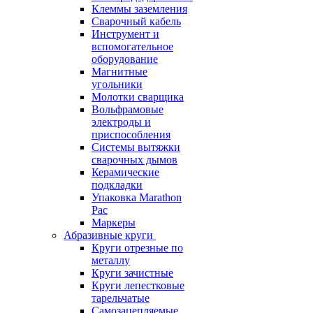
Клеммы заземления
Сварочный кабель
Инструмент и
вспомогательное
оборудование
Магнитные
угольники
Молотки сварщика
Вольфрамовые
электроды и
приспособления
Системы вытяжки
сварочных дымов
Керамические
подкладки
Упаковка Marathon
Pac
Маркеры
Абразивные круги
Круги отрезные по
металлу
Круги зачистные
Круги лепестковые
тарельчатые
Самозацепляемые