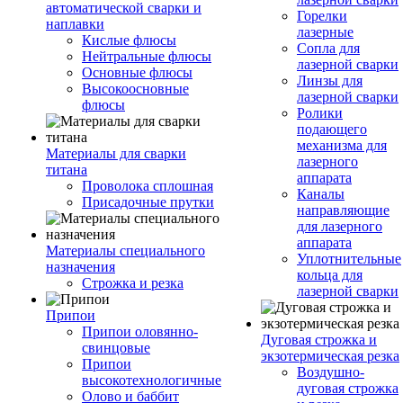
автоматической сварки и
Горелки
наплавки
лазерные
Кислые флюсы
Сопла для
Нейтральные флюсы
лазерной сварки
Основные флюсы
Линзы для
Высокоосновные
лазерной сварки
флюсы
Ролики
подающего
механизма для
Материалы для сварки
лазерного
титана
аппарата
Проволока сплошная
Каналы
Присадочные прутки
направляющие
для лазерного
аппарата
Материалы специального
Уплотнительные
назначения
кольца для
Строжка и резка
лазерной сварки
Припои
Припои оловянно-
Дуговая строжка и
свинцовые
экзотермическая резка
Припои
Воздушно-
высокотехнологичные
дуговая строжка
Олово и баббит