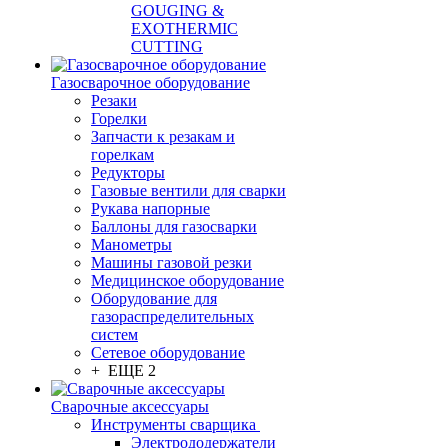
GOUGING &
EXOTHERMIC
CUTTING
Газосварочное оборудование
Резаки
Горелки
Запчасти к резакам и
горелкам
Редукторы
Газовые вентили для сварки
Рукава напорные
Баллоны для газосварки
Манометры
Машины газовой резки
Медицинское оборудование
Оборудование для
газораспределительных
систем
Сетевое оборудование
+ ЕЩЕ 2
Сварочные аксессуары
Инструменты сварщика
Электрододержатели