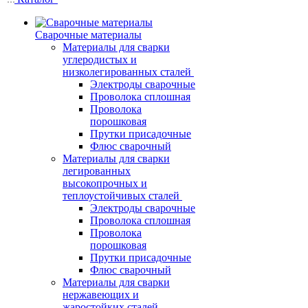
Сварочные материалы
Материалы для сварки
углеродистых и
низколегированных сталей
Электроды сварочные
Проволока сплошная
Проволока
порошковая
Прутки присадочные
Флюс сварочный
Материалы для сварки
легированных
высокопрочных и
теплоустойчивых сталей
Электроды сварочные
Проволока сплошная
Проволока
порошковая
Прутки присадочные
Флюс сварочный
Материалы для сварки
нержавеющих и
жаростойких сталей