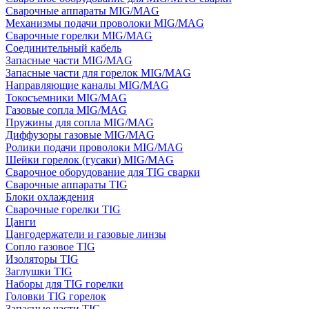
Сварочные аппараты MIG/MAG
Механизмы подачи проволоки MIG/MAG
Сварочные горелки MIG/MAG
Соединительный кабель
Запасные части MIG/MAG
Запасные части для горелок MIG/MAG
Направляющие каналы MIG/MAG
Токосъемники MIG/MAG
Газовые сопла MIG/MAG
Пружины для сопла MIG/MAG
Диффузоры газовые MIG/MAG
Ролики подачи проволоки MIG/MAG
Шейки горелок (гусаки) MIG/MAG
Сварочное оборудование для TIG сварки
Сварочные аппараты TIG
Блоки охлаждения
Сварочные горелки TIG
Цанги
Цангодержатели и газовые линзы
Сопло газовое TIG
Изоляторы TIG
Заглушки TIG
Наборы для TIG горелки
Головки TIG горелок
Запасные части TIG