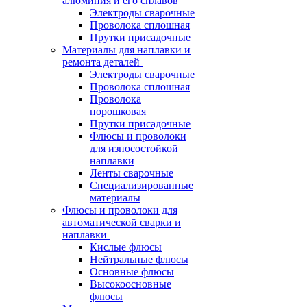
алюминия и его сплавов
Электроды сварочные
Проволока сплошная
Прутки присадочные
Материалы для наплавки и
ремонта деталей
Электроды сварочные
Проволока сплошная
Проволока
порошковая
Прутки присадочные
Флюсы и проволоки
для износостойкой
наплавки
Ленты сварочные
Специализированные
материалы
Флюсы и проволоки для
автоматической сварки и
наплавки
Кислые флюсы
Нейтральные флюсы
Основные флюсы
Высокоосновные
флюсы