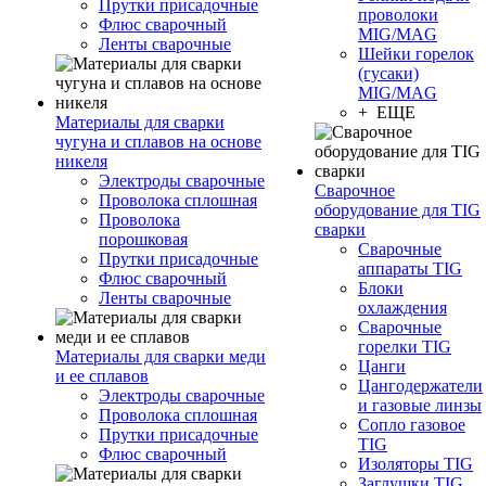
Прутки присадочные
проволоки
Флюс сварочный
MIG/MAG
Ленты сварочные
Шейки горелок
(гусаки)
MIG/MAG
+ ЕЩЕ
Материалы для сварки
чугуна и сплавов на основе
никеля
Электроды сварочные
Сварочное
Проволока сплошная
оборудование для TIG
Проволока
сварки
порошковая
Сварочные
Прутки присадочные
аппараты TIG
Флюс сварочный
Блоки
Ленты сварочные
охлаждения
Сварочные
горелки TIG
Материалы для сварки меди
Цанги
и ее сплавов
Цангодержатели
Электроды сварочные
и газовые линзы
Проволока сплошная
Сопло газовое
Прутки присадочные
TIG
Флюс сварочный
Изоляторы TIG
Заглушки TIG