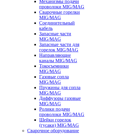
Механизмы подачи
проволоки MIG/MAG
Сварочные горелки
MIG/MAG
Соединительный
кабель
Запасные части
MIG/MAG
Запасные части для
горелок MIG/MAG
Направляющие
каналы MIG/MAG
Токосъемники
MIG/MAG
Газовые сопла
MIG/MAG
Пружины для сопла
MIG/MAG
Диффузоры газовые
MIG/MAG
Ролики подачи
проволоки MIG/MAG
Шейки горелок
(гусаки) MIG/MAG
Сварочное оборудование