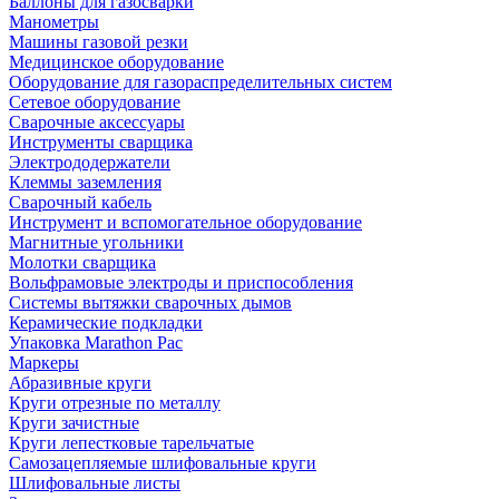
Баллоны для газосварки
Манометры
Машины газовой резки
Медицинское оборудование
Оборудование для газораспределительных систем
Сетевое оборудование
Сварочные аксессуары
Инструменты сварщика
Электрододержатели
Клеммы заземления
Сварочный кабель
Инструмент и вспомогательное оборудование
Магнитные угольники
Молотки сварщика
Вольфрамовые электроды и приспособления
Системы вытяжки сварочных дымов
Керамические подкладки
Упаковка Marathon Pac
Маркеры
Абразивные круги
Круги отрезные по металлу
Круги зачистные
Круги лепестковые тарельчатые
Самозацепляемые шлифовальные круги
Шлифовальные листы