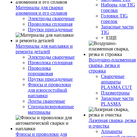
Наборы для TIG
Материалы для сварки
горелки
алюминия и его сплавов
Головки TIG
Электроды сварочные
горелок
Проволока сплошная
Запасные части
Прутки присадочные
TIG
+ ЕЩЕ
Материалы для наплавки и
ремонта деталей
Электроды сварочные
Воздушно-плазменная
Проволока сплошная
сварка, резка и
Проволока
строжка
порошковая
Сварочные
Прутки присадочные
аппараты
Флюсы и проволоки
PLASMA CUT
для износостойкой
Плазмотроны
наплавки
Запасные части
Ленты сварочные
PLASMA
Специализированные
материалы
Лазерная сварка, резка
и очистка
Аппараты
Флюсы и проволоки для
лазерной сварки