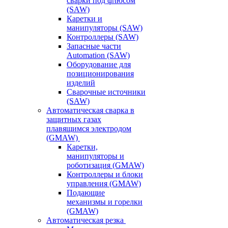
сварки под флюсом
(SAW)
Каретки и
манипуляторы (SAW)
Контроллеры (SAW)
Запасные части
Automation (SAW)
Оборудование для
позиционирования
изделий
Сварочные источники
(SAW)
Автоматическая сварка в
защитных газах
плавящимся электродом
(GMAW)
Каретки,
манипуляторы и
роботизация (GMAW)
Контроллеры и блоки
управления (GMAW)
Подающие
механизмы и горелки
(GMAW)
Автоматическая резка