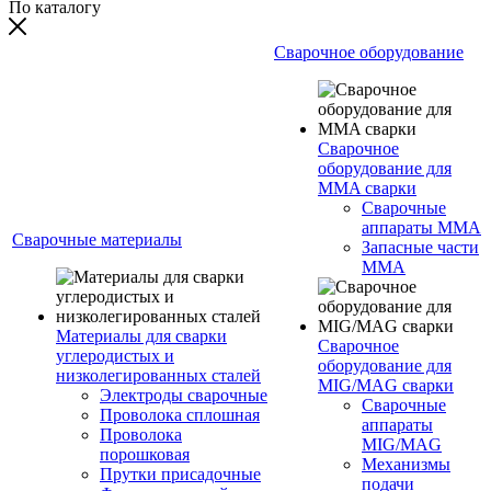
По каталогу
Сварочное оборудование
Сварочное
оборудование для
MMA сварки
Сварочные
аппараты MMA
Сварочные материалы
Запасные части
MMA
Материалы для сварки
Сварочное
углеродистых и
оборудование для
низколегированных сталей
MIG/MAG сварки
Электроды сварочные
Сварочные
Проволока сплошная
аппараты
Проволока
MIG/MAG
порошковая
Механизмы
Прутки присадочные
подачи