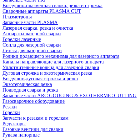
Воздушно-плазменная сварка, резка и строжка
Сварочные аппараты PLASMA CUT
Плазмотроны
Запасные части PLASMA
Лазерная сварка, резка и очистка
Аппараты лазерной сварки
Горелки лазерные
Сопла для лазерной сварки
Линзы для лазерной сварки
Ролики подающего механизма для лазерного аппарата
Каналы направляющие для лазерного аппарата
Уплотнительные кольца для лазерной сварки
Дуговая строжка и экзотермическая резка
Воздушно-дуговая строжка и резка
Экзотермическая резка
Подводная сварка и резка
Запасные части ARC GOUGING & EXOTHERMIC CUTTING
Газосварочное оборудование
Резаки
Горелки
Запчасти к резакам и горелкам
Редукторы
Газовые вентили для сварки
Рукава напорные