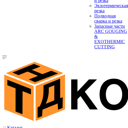
и резка
Экзотермическая
резка
Подводная
сварка и резка
Запасные части
ARC GOUGING
&
EXOTHERMIC
CUTTING
Каталог