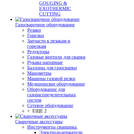
GOUGING &
EXOTHERMIC
CUTTING
Газосварочное оборудование
Резаки
Горелки
Запчасти к резакам и
горелкам
Редукторы
Газовые вентили для сварки
Рукава напорные
Баллоны для газосварки
Манометры
Машины газовой резки
Медицинское оборудование
Оборудование для
газораспределительных
систем
Сетевое оборудование
+ ЕЩЕ 2
Сварочные аксессуары
Инструменты сварщика
Электрододержатели