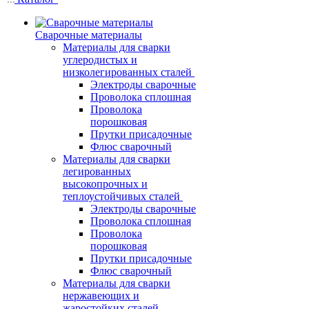
Сварочные материалы
Материалы для сварки
углеродистых и
низколегированных сталей
Электроды сварочные
Проволока сплошная
Проволока
порошковая
Прутки присадочные
Флюс сварочный
Материалы для сварки
легированных
высокопрочных и
теплоустойчивых сталей
Электроды сварочные
Проволока сплошная
Проволока
порошковая
Прутки присадочные
Флюс сварочный
Материалы для сварки
нержавеющих и
жаростойких сталей