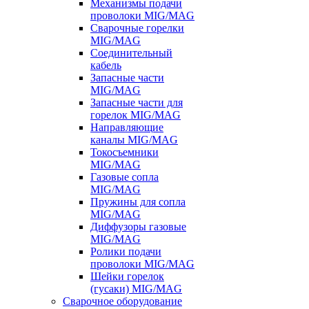
Механизмы подачи
проволоки MIG/MAG
Сварочные горелки
MIG/MAG
Соединительный
кабель
Запасные части
MIG/MAG
Запасные части для
горелок MIG/MAG
Направляющие
каналы MIG/MAG
Токосъемники
MIG/MAG
Газовые сопла
MIG/MAG
Пружины для сопла
MIG/MAG
Диффузоры газовые
MIG/MAG
Ролики подачи
проволоки MIG/MAG
Шейки горелок
(гусаки) MIG/MAG
Сварочное оборудование