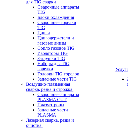
для TIG сварки
Сварочные аппараты
TIG
Блоки охлаждения
Сварочные горелки
TIG
Цанги
Цангодержатели и
газовые линзы
Сопло газовое TIG
Изоляторы TIG
Заглушки TIG
Наборы для TIG
горелки
Услуг
Головки TIG горелок
Запасные части TIG
Воздушно-плазменная
сварка, резка и строжка
Сварочные аппараты
PLASMA CUT
Плазмотроны
Запасные части
PLASMA
Лазерная сварка, резка и
очистка