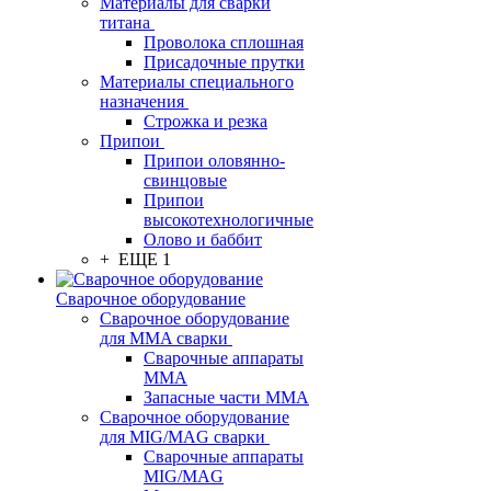
Материалы для сварки
титана
Проволока сплошная
Присадочные прутки
Материалы специального
назначения
Строжка и резка
Припои
Припои оловянно-
свинцовые
Припои
высокотехнологичные
Олово и баббит
+ ЕЩЕ 1
Сварочное оборудование
Сварочное оборудование
для MMA сварки
Сварочные аппараты
MMA
Запасные части MMA
Сварочное оборудование
для MIG/MAG сварки
Сварочные аппараты
MIG/MAG