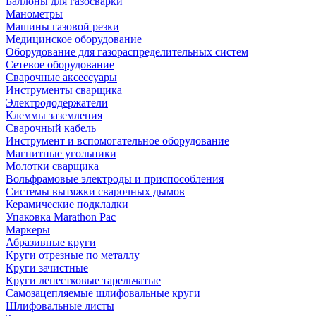
Баллоны для газосварки
Манометры
Машины газовой резки
Медицинское оборудование
Оборудование для газораспределительных систем
Сетевое оборудование
Сварочные аксессуары
Инструменты сварщика
Электрододержатели
Клеммы заземления
Сварочный кабель
Инструмент и вспомогательное оборудование
Магнитные угольники
Молотки сварщика
Вольфрамовые электроды и приспособления
Системы вытяжки сварочных дымов
Керамические подкладки
Упаковка Marathon Pac
Маркеры
Абразивные круги
Круги отрезные по металлу
Круги зачистные
Круги лепестковые тарельчатые
Самозацепляемые шлифовальные круги
Шлифовальные листы