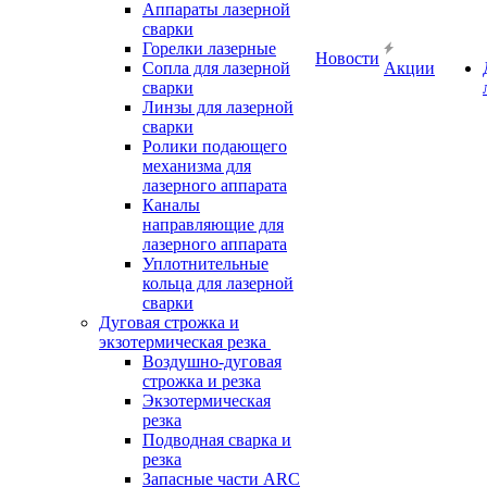
Аппараты лазерной
сварки
Горелки лазерные
Новости
Сопла для лазерной
Акции
сварки
Линзы для лазерной
сварки
Ролики подающего
механизма для
лазерного аппарата
Каналы
направляющие для
лазерного аппарата
Уплотнительные
кольца для лазерной
сварки
Дуговая строжка и
экзотермическая резка
Воздушно-дуговая
строжка и резка
Экзотермическая
резка
Подводная сварка и
резка
Запасные части ARC