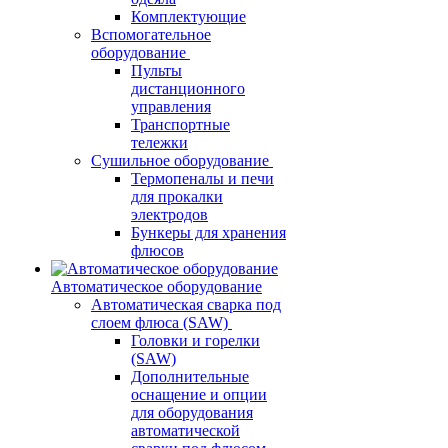
Комплектующие
Вспомогательное
оборудование
Пульты
дистанционного
управления
Транспортные
тележки
Сушильное оборудование
Термопеналы и печи
для прокалки
электродов
Бункеры для хранения
флюсов
Автоматическое оборудование
Автоматическая сварка под
слоем флюса (SAW)
Головки и горелки
(SAW)
Дополнительные
оснащение и опции
для оборудования
автоматической