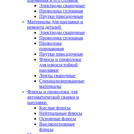
алюминия и его сплавов
Электроды сварочные
Проволока сплошная
Прутки присадочные
Материалы для наплавки и
ремонта деталей
Электроды сварочные
Проволока сплошная
Проволока
порошковая
Прутки присадочные
Флюсы и проволоки
для износостойкой
наплавки
Ленты сварочные
Специализированные
материалы
Флюсы и проволоки для
автоматической сварки и
наплавки
Кислые флюсы
Нейтральные флюсы
Основные флюсы
Высокоосновные
флюсы