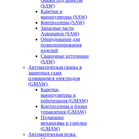
сварки под флюсом
(SAW)
Каретки и
манипуляторы (SAW)
Контроллеры (SAW)
Запасные части
Automation (SAW)
Оборудование для
позиционирования
изделий
Сварочные источники
(SAW)
Автоматическая сварка в
защитных газах
плавящимся электродом
(GMAW)
Каретки,
манипуляторы и
роботизация (GMAW)
Контроллеры и блоки
управления (GMAW)
Подающие
механизмы и горелки
(GMAW)
Автоматическая резка