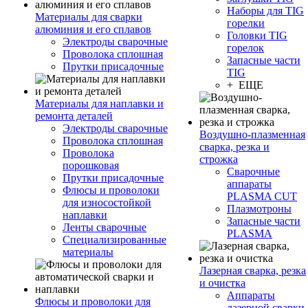
Наборы для TIG
Материалы для сварки
горелки
алюминия и его сплавов
Головки TIG
Электроды сварочные
горелок
Проволока сплошная
Запасные части
Прутки присадочные
TIG
+ ЕЩЕ
Материалы для наплавки и
ремонта деталей
Электроды сварочные
Воздушно-плазменная
Проволока сплошная
сварка, резка и
Проволока
строжка
порошковая
Сварочные
Прутки присадочные
аппараты
Флюсы и проволоки
PLASMA CUT
для износостойкой
Плазмотроны
наплавки
Запасные части
Ленты сварочные
PLASMA
Специализированные
материалы
Лазерная сварка, резка
и очистка
Аппараты
Флюсы и проволоки для
лазерной сварки