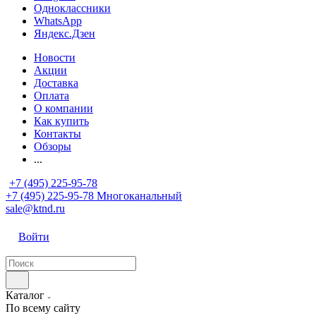
Одноклассники
WhatsApp
Яндекс.Дзен
Новости
Акции
Доставка
Оплата
О компании
Как купить
Контакты
Обзоры
...
+7 (495) 225-95-78
+7 (495) 225-95-78
Многоканальный
sale@ktnd.ru
Войти
Каталог
По всему сайту