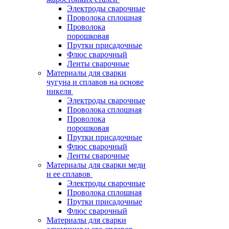
Электроды сварочные
Проволока сплошная
Проволока
порошковая
Прутки присадочные
Флюс сварочный
Ленты сварочные
Материалы для сварки
чугуна и сплавов на основе
никеля
Электроды сварочные
Проволока сплошная
Проволока
порошковая
Прутки присадочные
Флюс сварочный
Ленты сварочные
Материалы для сварки меди
и ее сплавов
Электроды сварочные
Проволока сплошная
Прутки присадочные
Флюс сварочный
Материалы для сварки