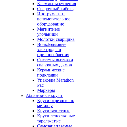
Клеммы заземления
Сварочный кабель
Инструмент и
вспомогательное
оборудование
Магнитные
угольники
Молотки сварщика
Вольфрамовые
электроды и
приспособления
Системы вытяжки
сварочных дымов
Керамические
подкладки
Упаковка Marathon
Pac
Маркеры
Абразивные круги
Круги отрезные по
металлу
Круги зачистные
Круги лепестковые
тарельчатые
Самозацепляемые