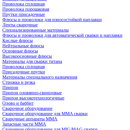
Проволока сплошная
Проволока порошковая
Прутки присадочные
Флюсы и проволоки для износостойкой наплавки
Ленты сварочные
Специализированные материалы
Флюсы и проволоки для автоматической сварки и наплавки
Кислые флюсы
Нейтральные флюсы
Основные флюсы
Высокоосновные флюсы
Материалы для сварки титана
Проволока сплошная
Присадочные прутки
Материалы специального назначения
Строжка и резка
Припои
Припои оловянно-свинцовые
Припои высокотехнологичные
Олово и баббит
Сварочное оборудование
Сварочное оборудование для MMA сварки
Сварочные аппараты MMA
Запасные части MMA
Сварочное оборудование для MIG/MAG сварки