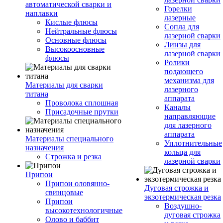
автоматической сварки и
Горелки
наплавки
лазерные
Кислые флюсы
Сопла для
Нейтральные флюсы
лазерной сварки
Основные флюсы
Линзы для
Высокоосновные
лазерной сварки
флюсы
Ролики
подающего
механизма для
Материалы для сварки
лазерного
титана
аппарата
Проволока сплошная
Каналы
Присадочные прутки
направляющие
для лазерного
аппарата
Материалы специального
Уплотнительные
назначения
кольца для
Строжка и резка
лазерной сварки
Припои
Припои оловянно-
Дуговая строжка и
свинцовые
экзотермическая резка
Припои
Воздушно-
высокотехнологичные
дуговая строжка
Олово и баббит