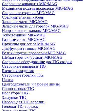
Сварочные аппараты MIG/MAG
Механизмы подачи проволоки MIG/MAG
Сварочные горелки MIG/MAG
Соединительный кабель
Запасные части MIG/MAG
Запасные части для горелок MIG/MAG
Направляющие каналы MIG/MAG
Токосъемники MIG/MAG
Газовые сопла MIG/MAG
Пружины для сопла MIG/MAG
Диффузоры газовые MIG/MAG
Ролики подачи проволоки MIG/MAG
Шейки горелок (гусаки) MIG/MAG
Сварочное оборудование для TIG сварки
Сварочные аппараты TIG
Блоки охлаждения
Сварочные горелки TIG
Цанги
Цангодержатели и газовые линзы
Сопло газовое TIG
Изоляторы TIG
Заглушки TIG
Наборы для TIG горелки
Головки TIG горелок
Запасные части TIG