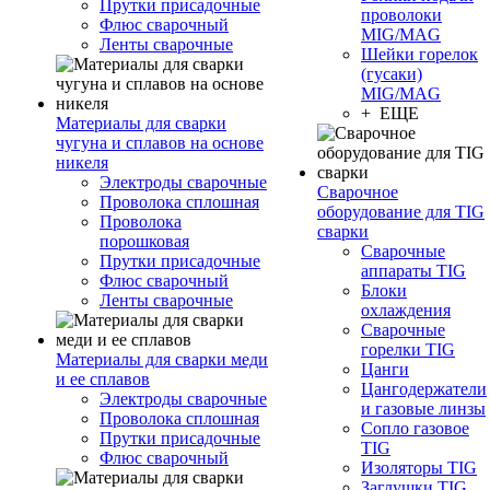
Прутки присадочные
проволоки
Флюс сварочный
MIG/MAG
Ленты сварочные
Шейки горелок
(гусаки)
MIG/MAG
+ ЕЩЕ
Материалы для сварки
чугуна и сплавов на основе
никеля
Электроды сварочные
Сварочное
Проволока сплошная
оборудование для TIG
Проволока
сварки
порошковая
Сварочные
Прутки присадочные
аппараты TIG
Флюс сварочный
Блоки
Ленты сварочные
охлаждения
Сварочные
горелки TIG
Материалы для сварки меди
Цанги
и ее сплавов
Цангодержатели
Электроды сварочные
и газовые линзы
Проволока сплошная
Сопло газовое
Прутки присадочные
TIG
Флюс сварочный
Изоляторы TIG
Заглушки TIG