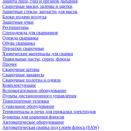
Защита лица, глаз и органов дыхания
Сварочные маски, шлемы и щитки
Защитные стекла, запчасти для масок
Блоки подачи воздуха
Защитные очки
Респираторы
Спецодежда для сварщиков
Одежда сварщика
Обувь сварщика
Перчатки сварочные
Химические материалы для сварки
Травильные пасты, спреи, флюсы
Прочее
Сварочные шторы
Сварочные занавесы
Сварочные полотна и одеяла
Комплектующие
Вспомогательное оборудование
Пульты дистанционного управления
Транспортные тележки
Сушильное оборудование
Термопеналы и печи для прокалки электродов
Бункеры для хранения флюсов
Автоматическое оборудование
Автоматическая сварка под слоем флюса (SAW)