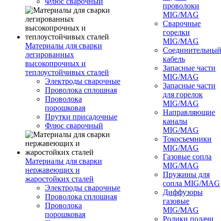
Флюс сварочный
проволоки
MIG/MAG
Сварочные
горелки
MIG/MAG
Материалы для сварки
Соединительны
легированных
кабель
высокопрочных и
Запасные части
теплоустойчивых сталей
MIG/MAG
Электроды сварочные
Запасные части
Проволока сплошная
для горелок
Проволока
MIG/MAG
порошковая
Направляющие
Прутки присадочные
каналы
Флюс сварочный
MIG/MAG
Токосъемники
MIG/MAG
Газовые сопла
Материалы для сварки
MIG/MAG
нержавеющих и
Пружины для
жаростойких сталей
сопла MIG/MAG
Электроды сварочные
Диффузоры
Проволока сплошная
газовые
Проволока
MIG/MAG
порошковая
Ролики подачи