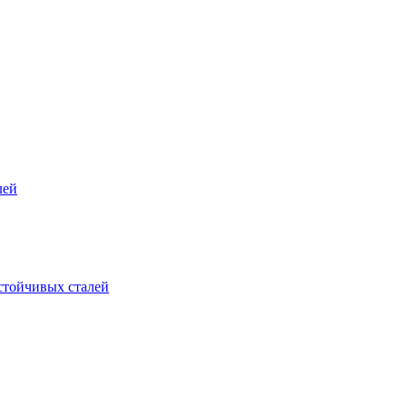
лей
стойчивых сталей