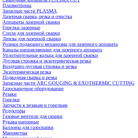
Плазмотроны
Запасные части PLASMA
Лазерная сварка, резка и очистка
Аппараты лазерной сварки
Горелки лазерные
Сопла для лазерной сварки
Линзы для лазерной сварки
Ролики подающего механизма для лазерного аппарата
Каналы направляющие для лазерного аппарата
Уплотнительные кольца для лазерной сварки
Дуговая строжка и экзотермическая резка
Воздушно-дуговая строжка и резка
Экзотермическая резка
Подводная сварка и резка
Запасные части ARC GOUGING & EXOTHERMIC CUTTING
Газосварочное оборудование
Резаки
Горелки
Запчасти к резакам и горелкам
Редукторы
Газовые вентили для сварки
Рукава напорные
Баллоны для газосварки
Манометры