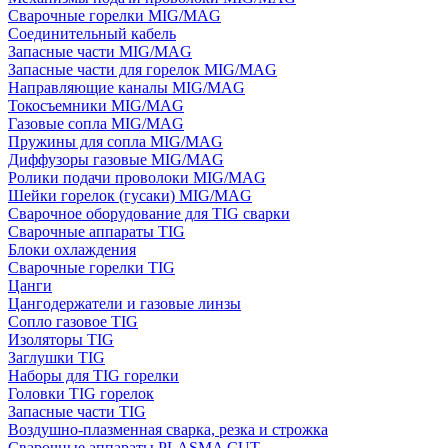
Сварочные горелки MIG/MAG
Соединительный кабель
Запасные части MIG/MAG
Запасные части для горелок MIG/MAG
Направляющие каналы MIG/MAG
Токосъемники MIG/MAG
Газовые сопла MIG/MAG
Пружины для сопла MIG/MAG
Диффузоры газовые MIG/MAG
Ролики подачи проволоки MIG/MAG
Шейки горелок (гусаки) MIG/MAG
Сварочное оборудование для TIG сварки
Сварочные аппараты TIG
Блоки охлаждения
Сварочные горелки TIG
Цанги
Цангодержатели и газовые линзы
Сопло газовое TIG
Изоляторы TIG
Заглушки TIG
Наборы для TIG горелки
Головки TIG горелок
Запасные части TIG
Воздушно-плазменная сварка, резка и строжка
Сварочные аппараты PLASMA CUT