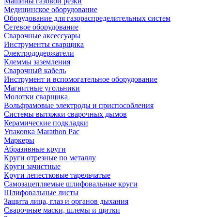
Машины газовой резки
Медицинское оборудование
Оборудование для газораспределительных систем
Сетевое оборудование
Сварочные аксессуары
Инструменты сварщика
Электрододержатели
Клеммы заземления
Сварочный кабель
Инструмент и вспомогательное оборудование
Магнитные угольники
Молотки сварщика
Вольфрамовые электроды и приспособления
Системы вытяжки сварочных дымов
Керамические подкладки
Упаковка Marathon Pac
Маркеры
Абразивные круги
Круги отрезные по металлу
Круги зачистные
Круги лепестковые тарельчатые
Самозацепляемые шлифовальные круги
Шлифовальные листы
Защита лица, глаз и органов дыхания
Сварочные маски, шлемы и щитки