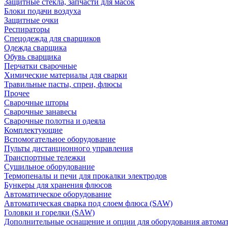
Защитные стекла, запчасти для масок
Блоки подачи воздуха
Защитные очки
Респираторы
Спецодежда для сварщиков
Одежда сварщика
Обувь сварщика
Перчатки сварочные
Химические материалы для сварки
Травильные пасты, спреи, флюсы
Прочее
Сварочные шторы
Сварочные занавесы
Сварочные полотна и одеяла
Комплектующие
Вспомогательное оборудование
Пульты дистанционного управления
Транспортные тележки
Сушильное оборудование
Термопеналы и печи для прокалки электродов
Бункеры для хранения флюсов
Автоматическое оборудование
Автоматическая сварка под слоем флюса (SAW)
Головки и горелки (SAW)
Дополнительные оснащение и опции для оборудования автома