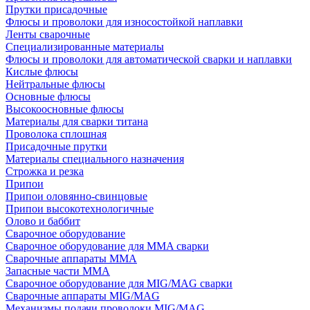
Прутки присадочные
Флюсы и проволоки для износостойкой наплавки
Ленты сварочные
Специализированные материалы
Флюсы и проволоки для автоматической сварки и наплавки
Кислые флюсы
Нейтральные флюсы
Основные флюсы
Высокоосновные флюсы
Материалы для сварки титана
Проволока сплошная
Присадочные прутки
Материалы специального назначения
Строжка и резка
Припои
Припои оловянно-свинцовые
Припои высокотехнологичные
Олово и баббит
Сварочное оборудование
Сварочное оборудование для MMA сварки
Сварочные аппараты MMA
Запасные части MMA
Сварочное оборудование для MIG/MAG сварки
Сварочные аппараты MIG/MAG
Механизмы подачи проволоки MIG/MAG