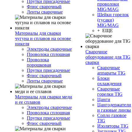
Прутки присадочные
проволоки
Флюс сварочный
MIG/MAG
Ленты сварочные
Шейки горелок
(гусаки)
MIG/MAG
+ ЕЩЕ
Материалы для сварки
чугуна и сплавов на основе
никеля
Электроды сварочные
Сварочное
Проволока сплошная
оборудование для TIG
Проволока
сварки
порошковая
Сварочные
Прутки присадочные
аппараты TIG
Флюс сварочный
Блоки
Ленты сварочные
охлаждения
Сварочные
горелки TIG
Материалы для сварки меди
Цанги
и ее сплавов
Цангодержатели
Электроды сварочные
и газовые линзы
Проволока сплошная
Сопло газовое
Прутки присадочные
TIG
Флюс сварочный
Изоляторы TIG
Заглушки TIG