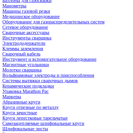
Баллоны для газосварки
Манометры
Машины газовой резки
Медицинское оборудование
Оборудование для газораспределительных систем
Сетевое оборудование
Сварочные аксессуары
Инструменты сварщика
Электрододержатели
Клеммы заземления
Сварочный кабель
Инструмент и вспомогательное оборудование
Магнитные угольники
Молотки сварщика
Вольфрамовые электроды и приспособления
Системы вытяжки сварочных дымов
Керамические подкладки
Упаковка Marathon Pac
Маркеры
Абразивные круги
Круги отрезные по металлу
Круги зачистные
Круги лепестковые тарельчатые
Самозацепляемые шлифовальные круги
Шлифовальные листы