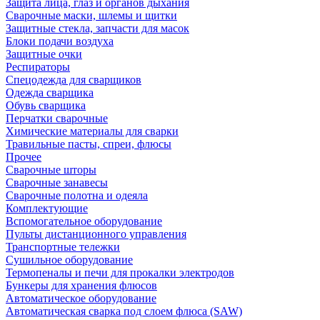
Защита лица, глаз и органов дыхания
Сварочные маски, шлемы и щитки
Защитные стекла, запчасти для масок
Блоки подачи воздуха
Защитные очки
Респираторы
Спецодежда для сварщиков
Одежда сварщика
Обувь сварщика
Перчатки сварочные
Химические материалы для сварки
Травильные пасты, спреи, флюсы
Прочее
Сварочные шторы
Сварочные занавесы
Сварочные полотна и одеяла
Комплектующие
Вспомогательное оборудование
Пульты дистанционного управления
Транспортные тележки
Сушильное оборудование
Термопеналы и печи для прокалки электродов
Бункеры для хранения флюсов
Автоматическое оборудование
Автоматическая сварка под слоем флюса (SAW)