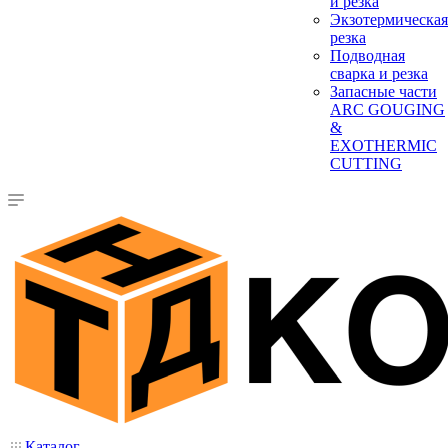
и резка
Экзотермическая
резка
Подводная
сварка и резка
Запасные части
ARC GOUGING
&
EXOTHERMIC
CUTTING
Каталог