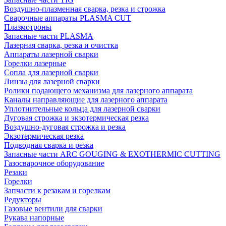
Воздушно-плазменная сварка, резка и строжка
Сварочные аппараты PLASMA CUT
Плазмотроны
Запасные части PLASMA
Лазерная сварка, резка и очистка
Аппараты лазерной сварки
Горелки лазерные
Сопла для лазерной сварки
Линзы для лазерной сварки
Ролики подающего механизма для лазерного аппарата
Каналы направляющие для лазерного аппарата
Уплотнительные кольца для лазерной сварки
Дуговая строжка и экзотермическая резка
Воздушно-дуговая строжка и резка
Экзотермическая резка
Подводная сварка и резка
Запасные части ARC GOUGING & EXOTHERMIC CUTTING
Газосварочное оборудование
Резаки
Горелки
Запчасти к резакам и горелкам
Редукторы
Газовые вентили для сварки
Рукава напорные