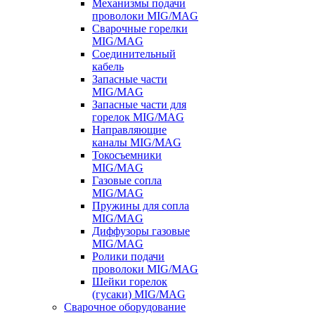
Механизмы подачи
проволоки MIG/MAG
Сварочные горелки
MIG/MAG
Соединительный
кабель
Запасные части
MIG/MAG
Запасные части для
горелок MIG/MAG
Направляющие
каналы MIG/MAG
Токосъемники
MIG/MAG
Газовые сопла
MIG/MAG
Пружины для сопла
MIG/MAG
Диффузоры газовые
MIG/MAG
Ролики подачи
проволоки MIG/MAG
Шейки горелок
(гусаки) MIG/MAG
Сварочное оборудование