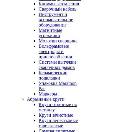
Клеммы заземления
Сварочный кабель
Инструмент и
вспомогательное
оборудование
Магнитные
угольники
Молотки сварщика
Вольфрамовые
электроды и
приспособления
Системы вытяжки
сварочных дымов
Керамические
подкладки
Упаковка Marathon
Pac
Маркеры
Абразивные круги
Круги отрезные по
металлу
Круги зачистные
Круги лепестковые
тарельчатые
Самозацепляемые