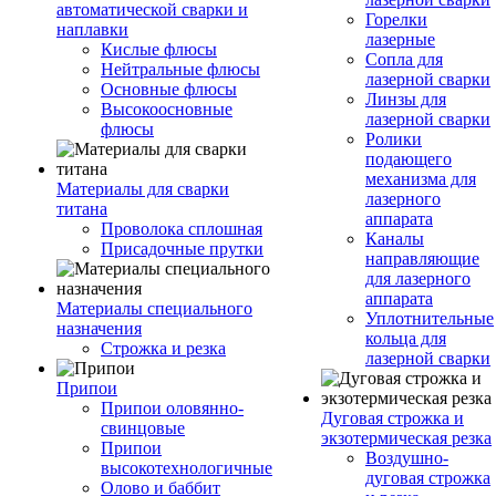
автоматической сварки и
Горелки
наплавки
лазерные
Кислые флюсы
Сопла для
Нейтральные флюсы
лазерной сварки
Основные флюсы
Линзы для
Высокоосновные
лазерной сварки
флюсы
Ролики
подающего
механизма для
Материалы для сварки
лазерного
титана
аппарата
Проволока сплошная
Каналы
Присадочные прутки
направляющие
для лазерного
аппарата
Материалы специального
Уплотнительные
назначения
кольца для
Строжка и резка
лазерной сварки
Припои
Припои оловянно-
Дуговая строжка и
свинцовые
экзотермическая резка
Припои
Воздушно-
высокотехнологичные
дуговая строжка
Олово и баббит