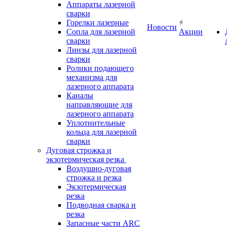
Аппараты лазерной
сварки
Горелки лазерные
Новости
Сопла для лазерной
Акции
сварки
Линзы для лазерной
сварки
Ролики подающего
механизма для
лазерного аппарата
Каналы
направляющие для
лазерного аппарата
Уплотнительные
кольца для лазерной
сварки
Дуговая строжка и
экзотермическая резка
Воздушно-дуговая
строжка и резка
Экзотермическая
резка
Подводная сварка и
резка
Запасные части ARC