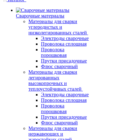
Сварочные материалы
Материалы для сварки
углеродистых и
низколегированных сталей
Электроды сварочные
Проволока сплошная
Проволока
порошковая
Прутки присадочные
Флюс сварочный
Материалы для сварки
легированных
высокопрочных и
теплоустойчивых сталей
Электроды сварочные
Проволока сплошная
Проволока
порошковая
Прутки присадочные
Флюс сварочный
Материалы для сварки
нержавеющих и
жаростойких сталей