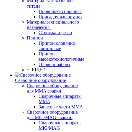
Материалы для сварки
титана
Проволока сплошная
Присадочные прутки
Материалы специального
назначения
Строжка и резка
Припои
Припои оловянно-
свинцовые
Припои
высокотехнологичные
Олово и баббит
+ ЕЩЕ 1
Сварочное оборудование
Сварочное оборудование
для MMA сварки
Сварочные аппараты
MMA
Запасные части MMA
Сварочное оборудование
для MIG/MAG сварки
Сварочные аппараты
MIG/MAG