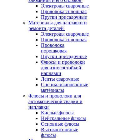
алюминия и его сплавов
Электроды сварочные
Проволока сплошная
Прутки присадочные
Материалы для наплавки и
ремонта деталей
Электроды сварочные
Проволока сплошная
Проволока
порошковая
Прутки присадочные
Флюсы и проволоки
для износостойкой
наплавки
Ленты сварочные
Специализированные
материалы
Флюсы и проволоки для
автоматической сварки и
наплавки
Кислые флюсы
Нейтральные флюсы
Основные флюсы
Высокоосновные
флюсы