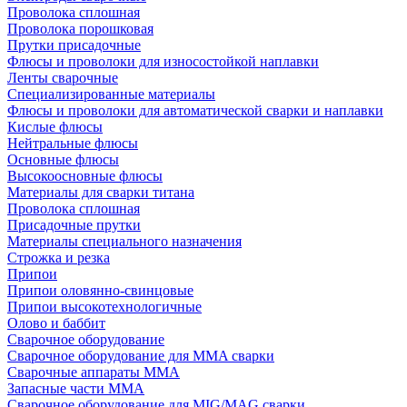
Проволока сплошная
Проволока порошковая
Прутки присадочные
Флюсы и проволоки для износостойкой наплавки
Ленты сварочные
Специализированные материалы
Флюсы и проволоки для автоматической сварки и наплавки
Кислые флюсы
Нейтральные флюсы
Основные флюсы
Высокоосновные флюсы
Материалы для сварки титана
Проволока сплошная
Присадочные прутки
Материалы специального назначения
Строжка и резка
Припои
Припои оловянно-свинцовые
Припои высокотехнологичные
Олово и баббит
Сварочное оборудование
Сварочное оборудование для MMA сварки
Сварочные аппараты MMA
Запасные части MMA
Сварочное оборудование для MIG/MAG сварки