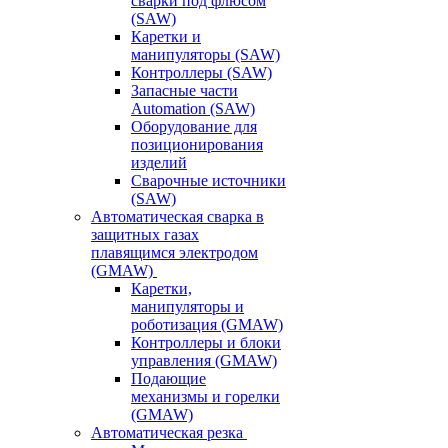
сварки под флюсом
(SAW)
Каретки и
манипуляторы (SAW)
Контроллеры (SAW)
Запасные части
Automation (SAW)
Оборудование для
позиционирования
изделий
Сварочные источники
(SAW)
Автоматическая сварка в
защитных газах
плавящимся электродом
(GMAW)
Каретки,
манипуляторы и
роботизация (GMAW)
Контроллеры и блоки
управления (GMAW)
Подающие
механизмы и горелки
(GMAW)
Автоматическая резка