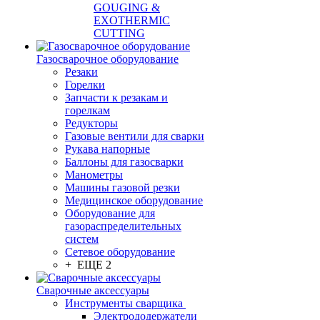
GOUGING &
EXOTHERMIC
CUTTING
Газосварочное оборудование
Резаки
Горелки
Запчасти к резакам и
горелкам
Редукторы
Газовые вентили для сварки
Рукава напорные
Баллоны для газосварки
Манометры
Машины газовой резки
Медицинское оборудование
Оборудование для
газораспределительных
систем
Сетевое оборудование
+ ЕЩЕ 2
Сварочные аксессуары
Инструменты сварщика
Электрододержатели