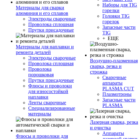
Наборы для TIG
Материалы для сварки
горелки
алюминия и его сплавов
Головки TIG
Электроды сварочные
горелок
Проволока сплошная
Запасные части
Прутки присадочные
TIG
+ ЕЩЕ
Материалы для наплавки и
ремонта деталей
Электроды сварочные
Воздушно-плазменная
Проволока сплошная
сварка, резка и
Проволока
строжка
порошковая
Сварочные
Прутки присадочные
аппараты
Флюсы и проволоки
PLASMA CUT
для износостойкой
Плазмотроны
наплавки
Запасные части
Ленты сварочные
PLASMA
Специализированные
материалы
Лазерная сварка, резка
и очистка
Аппараты
Флюсы и проволоки для
лазерной сварки