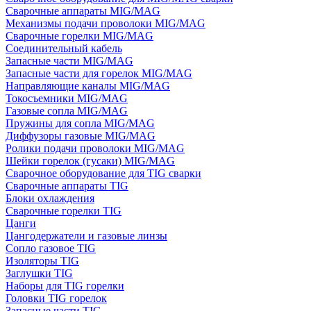
Сварочные аппараты MIG/MAG
Механизмы подачи проволоки MIG/MAG
Сварочные горелки MIG/MAG
Соединительный кабель
Запасные части MIG/MAG
Запасные части для горелок MIG/MAG
Направляющие каналы MIG/MAG
Токосъемники MIG/MAG
Газовые сопла MIG/MAG
Пружины для сопла MIG/MAG
Диффузоры газовые MIG/MAG
Ролики подачи проволоки MIG/MAG
Шейки горелок (гусаки) MIG/MAG
Сварочное оборудование для TIG сварки
Сварочные аппараты TIG
Блоки охлаждения
Сварочные горелки TIG
Цанги
Цангодержатели и газовые линзы
Сопло газовое TIG
Изоляторы TIG
Заглушки TIG
Наборы для TIG горелки
Головки TIG горелок
Запасные части TIG