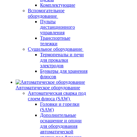
Комплектующие
Вспомогательное
оборудование
Пульты
дистанционного
управления
Транспортные
тележки
Сушильное оборудование
Термопеналы и печи
для прокалки
электродов
Бункеры для хранения
флюсов
Автоматическое оборудование
Автоматическая сварка под
слоем флюса (SAW)
Головки и горелки
(SAW)
Дополнительные
оснащение и опции
для оборудования
автоматической