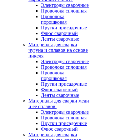
Электроды сварочные
Проволока сплошная
Проволока
порошковая
Прутки присадочные
Флюс сварочный
Ленты сварочные
Материалы для сварки
чугуна и сплавов на основе
никеля
Электроды сварочные
Проволока сплошная
Проволока
порошковая
Прутки присадочные
Флюс сварочный
Ленты сварочные
Материалы для сварки меди
и ее сплавов
Электроды сварочные
Проволока сплошная
Прутки присадочные
Флюс сварочный
Материалы для сварки