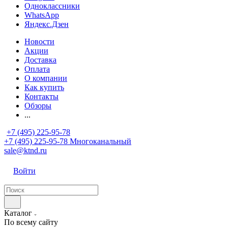
Одноклассники
WhatsApp
Яндекс.Дзен
Новости
Акции
Доставка
Оплата
О компании
Как купить
Контакты
Обзоры
...
+7 (495) 225-95-78
+7 (495) 225-95-78
Многоканальный
sale@ktnd.ru
Войти
Каталог
По всему сайту