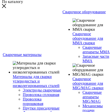
По каталогу
Сварочное оборудование
Сварочное
оборудование для
MMA сварки
Сварочные
аппараты MMA
Сварочные материалы
Запасные части
MMA
Материалы для сварки
Сварочное
углеродистых и
оборудование для
низколегированных сталей
MIG/MAG сварки
Электроды сварочные
Сварочные
Проволока сплошная
аппараты
Проволока
MIG/MAG
порошковая
Механизмы
Прутки присадочные
подачи