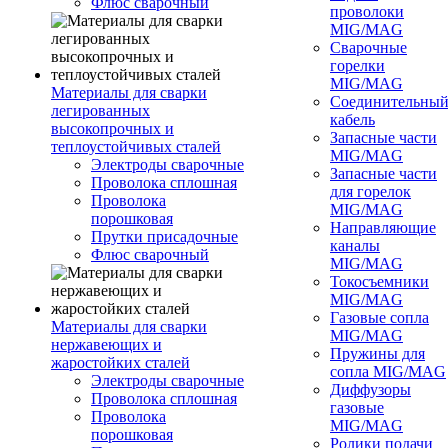
Флюс сварочный
проволоки
MIG/MAG
Сварочные
горелки
MIG/MAG
Материалы для сварки
Соединительны
легированных
кабель
высокопрочных и
Запасные части
теплоустойчивых сталей
MIG/MAG
Электроды сварочные
Запасные части
Проволока сплошная
для горелок
Проволока
MIG/MAG
порошковая
Направляющие
Прутки присадочные
каналы
Флюс сварочный
MIG/MAG
Токосъемники
MIG/MAG
Газовые сопла
Материалы для сварки
MIG/MAG
нержавеющих и
Пружины для
жаростойких сталей
сопла MIG/MAG
Электроды сварочные
Диффузоры
Проволока сплошная
газовые
Проволока
MIG/MAG
порошковая
Ролики подачи