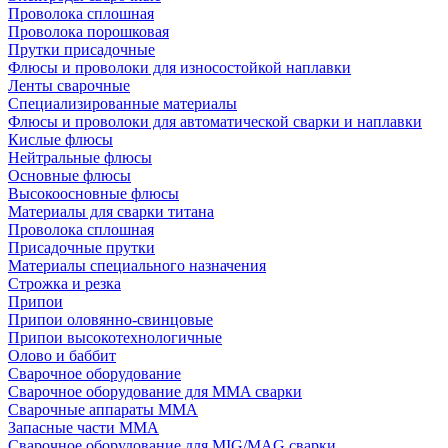
Проволока сплошная
Проволока порошковая
Прутки присадочные
Флюсы и проволоки для износостойкой наплавки
Ленты сварочные
Специализированные материалы
Флюсы и проволоки для автоматической сварки и наплавки
Кислые флюсы
Нейтральные флюсы
Основные флюсы
Высокоосновные флюсы
Материалы для сварки титана
Проволока сплошная
Присадочные прутки
Материалы специального назначения
Строжка и резка
Припои
Припои оловянно-свинцовые
Припои высокотехнологичные
Олово и баббит
Сварочное оборудование
Сварочное оборудование для MMA сварки
Сварочные аппараты MMA
Запасные части MMA
Сварочное оборудование для MIG/MAG сварки