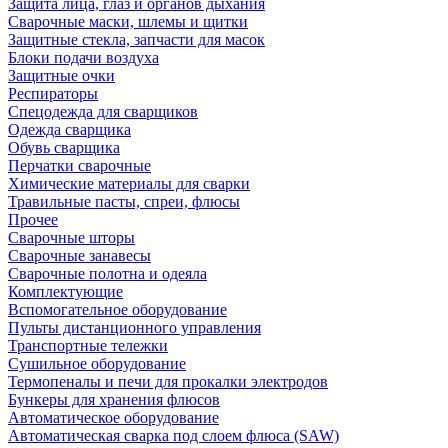
Защита лица, глаз и органов дыхания
Сварочные маски, шлемы и щитки
Защитные стекла, запчасти для масок
Блоки подачи воздуха
Защитные очки
Респираторы
Спецодежда для сварщиков
Одежда сварщика
Обувь сварщика
Перчатки сварочные
Химические материалы для сварки
Травильные пасты, спреи, флюсы
Прочее
Сварочные шторы
Сварочные занавесы
Сварочные полотна и одеяла
Комплектующие
Вспомогательное оборудование
Пульты дистанционного управления
Транспортные тележки
Сушильное оборудование
Термопеналы и печи для прокалки электродов
Бункеры для хранения флюсов
Автоматическое оборудование
Автоматическая сварка под слоем флюса (SAW)