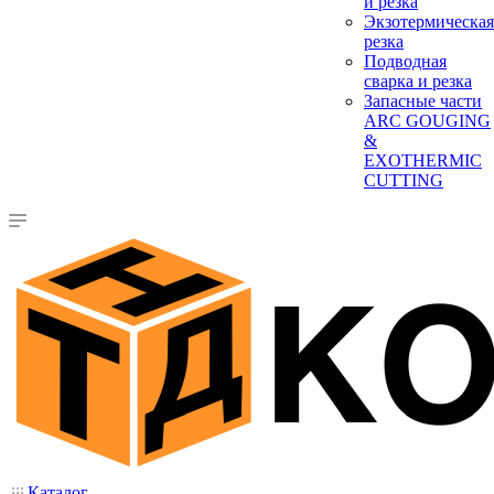
и резка
Экзотермическая
резка
Подводная
сварка и резка
Запасные части
ARC GOUGING
&
EXOTHERMIC
CUTTING
Каталог