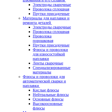
алюминия и его сплавов
Электроды сварочные
Проволока сплошная
Прутки присадочные
Материалы для наплавки и
ремонта деталей
Электроды сварочные
Проволока сплошная
Проволока
порошковая
Прутки присадочные
Флюсы и проволоки
для износостойкой
наплавки
Ленты сварочные
Специализированные
материалы
Флюсы и проволоки для
автоматической сварки и
наплавки
Кислые флюсы
Нейтральные флюсы
Основные флюсы
Высокоосновные
флюсы