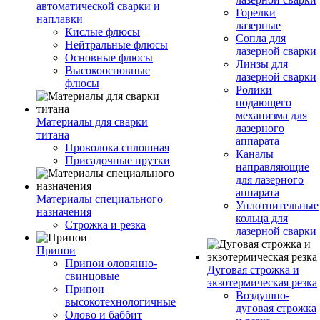
автоматической сварки и
Горелки
наплавки
лазерные
Кислые флюсы
Сопла для
Нейтральные флюсы
лазерной сварки
Основные флюсы
Линзы для
Высокоосновные
лазерной сварки
флюсы
Ролики
подающего
механизма для
Материалы для сварки
лазерного
титана
аппарата
Проволока сплошная
Каналы
Присадочные прутки
направляющие
для лазерного
аппарата
Материалы специального
Уплотнительные
назначения
кольца для
Строжка и резка
лазерной сварки
Припои
Припои оловянно-
Дуговая строжка и
свинцовые
экзотермическая резка
Припои
Воздушно-
высокотехнологичные
дуговая строжка
Олово и баббит