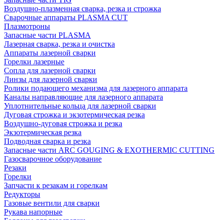
Воздушно-плазменная сварка, резка и строжка
Сварочные аппараты PLASMA CUT
Плазмотроны
Запасные части PLASMA
Лазерная сварка, резка и очистка
Аппараты лазерной сварки
Горелки лазерные
Сопла для лазерной сварки
Линзы для лазерной сварки
Ролики подающего механизма для лазерного аппарата
Каналы направляющие для лазерного аппарата
Уплотнительные кольца для лазерной сварки
Дуговая строжка и экзотермическая резка
Воздушно-дуговая строжка и резка
Экзотермическая резка
Подводная сварка и резка
Запасные части ARC GOUGING & EXOTHERMIC CUTTING
Газосварочное оборудование
Резаки
Горелки
Запчасти к резакам и горелкам
Редукторы
Газовые вентили для сварки
Рукава напорные