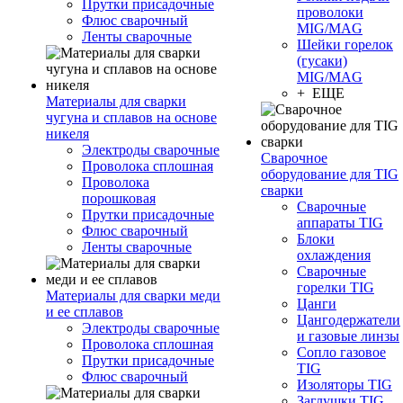
Прутки присадочные
проволоки
Флюс сварочный
MIG/MAG
Ленты сварочные
Шейки горелок
(гусаки)
MIG/MAG
+ ЕЩЕ
Материалы для сварки
чугуна и сплавов на основе
никеля
Электроды сварочные
Сварочное
Проволока сплошная
оборудование для TIG
Проволока
сварки
порошковая
Сварочные
Прутки присадочные
аппараты TIG
Флюс сварочный
Блоки
Ленты сварочные
охлаждения
Сварочные
горелки TIG
Материалы для сварки меди
Цанги
и ее сплавов
Цангодержатели
Электроды сварочные
и газовые линзы
Проволока сплошная
Сопло газовое
Прутки присадочные
TIG
Флюс сварочный
Изоляторы TIG
Заглушки TIG