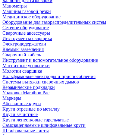
Баллоны для газосварки
Манометры
Машины газовой резки
Медицинское оборудование
Оборудование для газораспределительных систем
Сетевое оборудование
Сварочные аксессуары
Инструменты сварщика
Электрододержатели
Клеммы заземления
Сварочный кабель
Инструмент и вспомогательное оборудование
Магнитные угольники
Молотки сварщика
Вольфрамовые электроды и приспособления
Системы вытяжки сварочных дымов
Керамические подкладки
Упаковка Marathon Pac
Маркеры
Абразивные круги
Круги отрезные по металлу
Круги зачистные
Круги лепестковые тарельчатые
Самозацепляемые шлифовальные круги
Шлифовальные листы