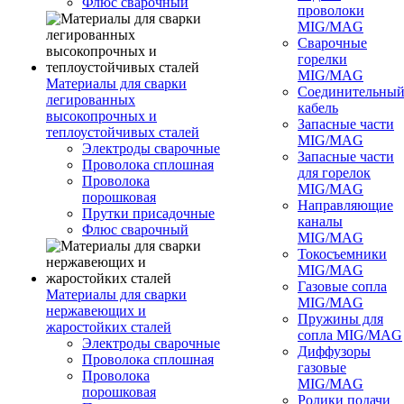
Флюс сварочный
проволоки
MIG/MAG
Сварочные
горелки
MIG/MAG
Материалы для сварки
Соединительны
легированных
кабель
высокопрочных и
Запасные части
теплоустойчивых сталей
MIG/MAG
Электроды сварочные
Запасные части
Проволока сплошная
для горелок
Проволока
MIG/MAG
порошковая
Направляющие
Прутки присадочные
каналы
Флюс сварочный
MIG/MAG
Токосъемники
MIG/MAG
Газовые сопла
Материалы для сварки
MIG/MAG
нержавеющих и
Пружины для
жаростойких сталей
сопла MIG/MAG
Электроды сварочные
Диффузоры
Проволока сплошная
газовые
Проволока
MIG/MAG
порошковая
Ролики подачи