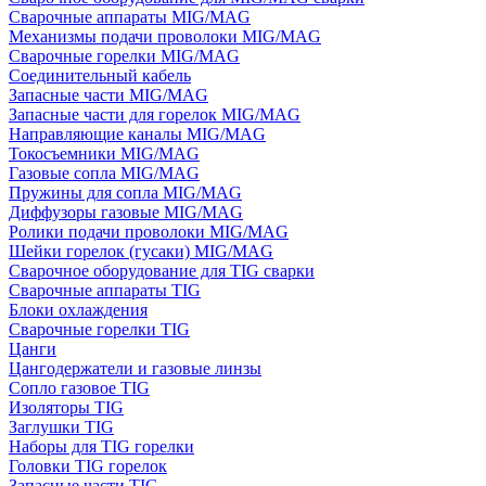
Сварочные аппараты MIG/MAG
Механизмы подачи проволоки MIG/MAG
Сварочные горелки MIG/MAG
Соединительный кабель
Запасные части MIG/MAG
Запасные части для горелок MIG/MAG
Направляющие каналы MIG/MAG
Токосъемники MIG/MAG
Газовые сопла MIG/MAG
Пружины для сопла MIG/MAG
Диффузоры газовые MIG/MAG
Ролики подачи проволоки MIG/MAG
Шейки горелок (гусаки) MIG/MAG
Сварочное оборудование для TIG сварки
Сварочные аппараты TIG
Блоки охлаждения
Сварочные горелки TIG
Цанги
Цангодержатели и газовые линзы
Сопло газовое TIG
Изоляторы TIG
Заглушки TIG
Наборы для TIG горелки
Головки TIG горелок
Запасные части TIG