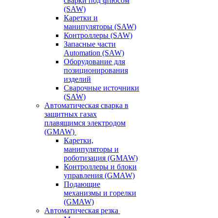
сварки под флюсом
(SAW)
Каретки и
манипуляторы (SAW)
Контроллеры (SAW)
Запасные части
Automation (SAW)
Оборудование для
позиционирования
изделий
Сварочные источники
(SAW)
Автоматическая сварка в
защитных газах
плавящимся электродом
(GMAW)
Каретки,
манипуляторы и
роботизация (GMAW)
Контроллеры и блоки
управления (GMAW)
Подающие
механизмы и горелки
(GMAW)
Автоматическая резка