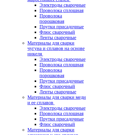
Электроды сварочные
Проволока сплошная
Проволока
порошковая
Прутки присадочные
Флюс сварочный
Ленты сварочные
Материалы для сварки
чугуна и сплавов на основе
никеля
Электроды сварочные
Проволока сплошная
Проволока
порошковая
Прутки присадочные
Флюс сварочный
Ленты сварочные
Материалы для сварки меди
и ее сплавов
Электроды сварочные
Проволока сплошная
Прутки присадочные
Флюс сварочный
Материалы для сварки