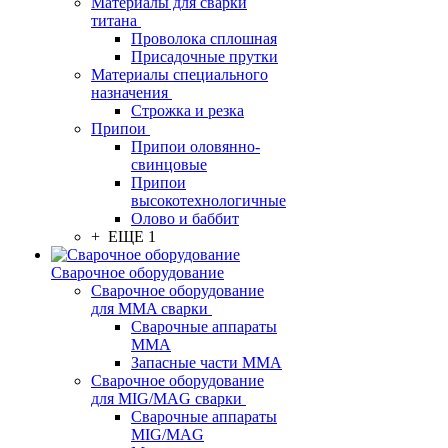
Материалы для сварки
титана
Проволока сплошная
Присадочные прутки
Материалы специального
назначения
Строжка и резка
Припои
Припои оловянно-
свинцовые
Припои
высокотехнологичные
Олово и баббит
+ ЕЩЕ 1
Сварочное оборудование
Сварочное оборудование
для MMA сварки
Сварочные аппараты
MMA
Запасные части MMA
Сварочное оборудование
для MIG/MAG сварки
Сварочные аппараты
MIG/MAG