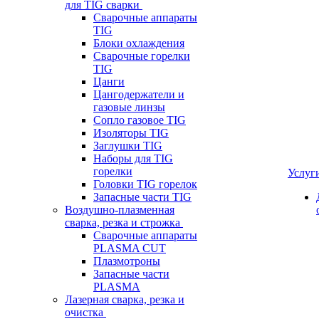
для TIG сварки
Сварочные аппараты
TIG
Блоки охлаждения
Сварочные горелки
TIG
Цанги
Цангодержатели и
газовые линзы
Сопло газовое TIG
Изоляторы TIG
Заглушки TIG
Наборы для TIG
горелки
Услуг
Головки TIG горелок
Запасные части TIG
Воздушно-плазменная
сварка, резка и строжка
Сварочные аппараты
PLASMA CUT
Плазмотроны
Запасные части
PLASMA
Лазерная сварка, резка и
очистка