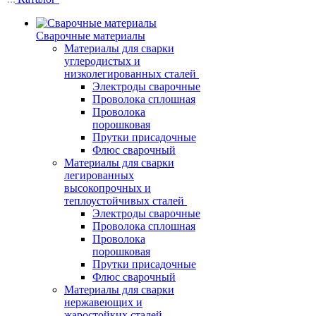
Сварочные материалы
Материалы для сварки
углеродистых и
низколегированных сталей
Электроды сварочные
Проволока сплошная
Проволока
порошковая
Прутки присадочные
Флюс сварочный
Материалы для сварки
легированных
высокопрочных и
теплоустойчивых сталей
Электроды сварочные
Проволока сплошная
Проволока
порошковая
Прутки присадочные
Флюс сварочный
Материалы для сварки
нержавеющих и
жаростойких сталей