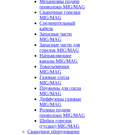
Механизмы подачи
проволоки MIG/MAG
Сварочные горелки
MIG/MAG
Соединительный
кабель
Запасные части
MIG/MAG
Запасные части для
горелок MIG/MAG
Направляющие
каналы MIG/MAG
Токосъемники
MIG/MAG
Газовые сопла
MIG/MAG
Пружины для сопла
MIG/MAG
Диффузоры газовые
MIG/MAG
Ролики подачи
проволоки MIG/MAG
Шейки горелок
(гусаки) MIG/MAG
Сварочное оборудование