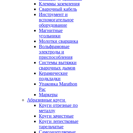
Клеммы заземления
Сварочный кабель
Инструмент и
вспомогательное
оборудование
Магнитные
угольники
Молотки сварщика
Вольфрамовые
электроды и
приспособления
Системы вытяжки
сварочных дымов
Керамические
подкладки
Упаковка Marathon
Pac
Маркеры
Абразивные круги
Круги отрезные по
металлу
Круги зачистные
Круги лепестковые
тарельчатые
Самозацепляемые