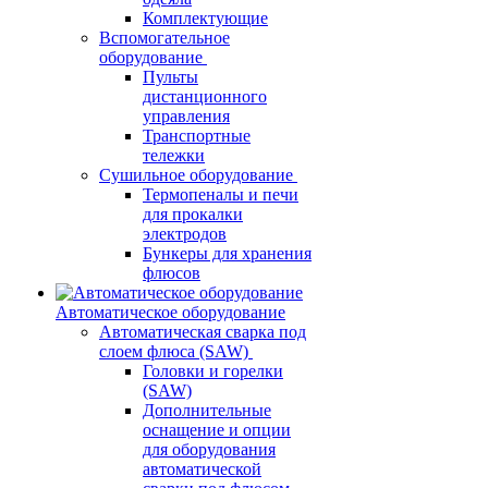
Комплектующие
Вспомогательное
оборудование
Пульты
дистанционного
управления
Транспортные
тележки
Сушильное оборудование
Термопеналы и печи
для прокалки
электродов
Бункеры для хранения
флюсов
Автоматическое оборудование
Автоматическая сварка под
слоем флюса (SAW)
Головки и горелки
(SAW)
Дополнительные
оснащение и опции
для оборудования
автоматической