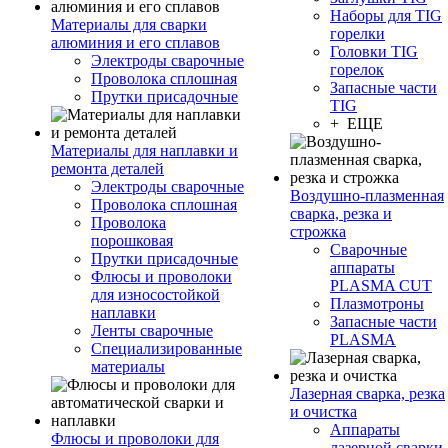
Наборы для TIG
Материалы для сварки
горелки
алюминия и его сплавов
Головки TIG
Электроды сварочные
горелок
Проволока сплошная
Запасные части
Прутки присадочные
TIG
+ ЕЩЕ
Материалы для наплавки и
ремонта деталей
Электроды сварочные
Воздушно-плазменная
Проволока сплошная
сварка, резка и
Проволока
строжка
порошковая
Сварочные
Прутки присадочные
аппараты
Флюсы и проволоки
PLASMA CUT
для износостойкой
Плазмотроны
наплавки
Запасные части
Ленты сварочные
PLASMA
Специализированные
материалы
Лазерная сварка, резка
и очистка
Аппараты
Флюсы и проволоки для
лазерной сварки