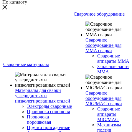
По каталогу
Сварочное оборудование
Сварочное
оборудование для
MMA сварки
Сварочные
аппараты MMA
Сварочные материалы
Запасные части
MMA
Материалы для сварки
Сварочное
углеродистых и
оборудование для
низколегированных сталей
MIG/MAG сварки
Электроды сварочные
Сварочные
Проволока сплошная
аппараты
Проволока
MIG/MAG
порошковая
Механизмы
Прутки присадочные
подачи