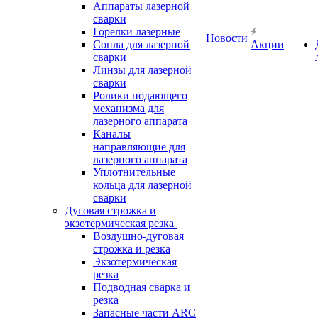
Аппараты лазерной
сварки
Горелки лазерные
Новости
Сопла для лазерной
Акции
сварки
Линзы для лазерной
сварки
Ролики подающего
механизма для
лазерного аппарата
Каналы
направляющие для
лазерного аппарата
Уплотнительные
кольца для лазерной
сварки
Дуговая строжка и
экзотермическая резка
Воздушно-дуговая
строжка и резка
Экзотермическая
резка
Подводная сварка и
резка
Запасные части ARC