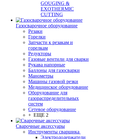
GOUGING &
EXOTHERMIC
CUTTING
Газосварочное оборудование
Резаки
Горелки
Запчасти к резакам и
горелкам
Редукторы
Газовые вентили для сварки
Рукава напорные
Баллоны для газосварки
Манометры
Машины газовой резки
Медицинское оборудование
Оборудование для
газораспределительных
систем
Сетевое оборудование
+ ЕЩЕ 2
Сварочные аксессуары
Инструменты сварщика
Электрододержатели