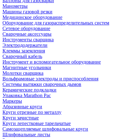
Баллоны для газосварки
Манометры
Машины газовой резки
Медицинское оборудование
Оборудование для газораспределительных систем
Сетевое оборудование
Сварочные аксессуары
Инструменты сварщика
Электрододержатели
Клеммы заземления
Сварочный кабель
Инструмент и вспомогательное оборудование
Магнитные угольники
Молотки сварщика
Вольфрамовые электроды и приспособления
Системы вытяжки сварочных дымов
Керамические подкладки
Упаковка Marathon Pac
Маркеры
Абразивные круги
Круги отрезные по металлу
Круги зачистные
Круги лепестковые тарельчатые
Самозацепляемые шлифовальные круги
Шлифовальные листы