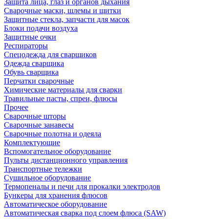
Защита лица, глаз и органов дыхания
Сварочные маски, шлемы и щитки
Защитные стекла, запчасти для масок
Блоки подачи воздуха
Защитные очки
Респираторы
Спецодежда для сварщиков
Одежда сварщика
Обувь сварщика
Перчатки сварочные
Химические материалы для сварки
Травильные пасты, спреи, флюсы
Прочее
Сварочные шторы
Сварочные занавесы
Сварочные полотна и одеяла
Комплектующие
Вспомогательное оборудование
Пульты дистанционного управления
Транспортные тележки
Сушильное оборудование
Термопеналы и печи для прокалки электродов
Бункеры для хранения флюсов
Автоматическое оборудование
Автоматическая сварка под слоем флюса (SAW)