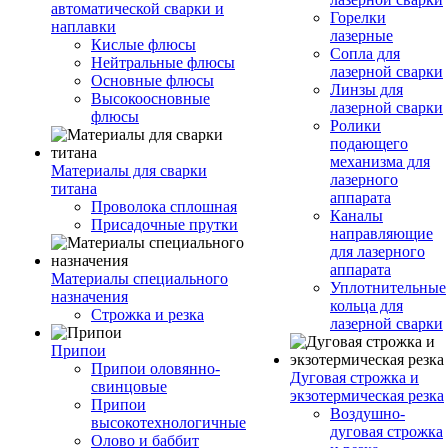
автоматической сварки и
Горелки
наплавки
лазерные
Кислые флюсы
Сопла для
Нейтральные флюсы
лазерной сварки
Основные флюсы
Линзы для
Высокоосновные
лазерной сварки
флюсы
Ролики
подающего
механизма для
Материалы для сварки
лазерного
титана
аппарата
Проволока сплошная
Каналы
Присадочные прутки
направляющие
для лазерного
аппарата
Материалы специального
Уплотнительные
назначения
кольца для
Строжка и резка
лазерной сварки
Припои
Припои оловянно-
Дуговая строжка и
свинцовые
экзотермическая резка
Припои
Воздушно-
высокотехнологичные
дуговая строжка
Олово и баббит