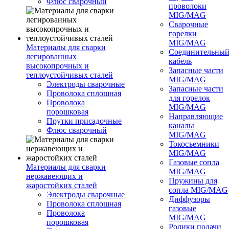
Флюс сварочный
проволоки
MIG/MAG
Сварочные
горелки
MIG/MAG
Материалы для сварки
Соединительны
легированных
кабель
высокопрочных и
Запасные части
теплоустойчивых сталей
MIG/MAG
Электроды сварочные
Запасные части
Проволока сплошная
для горелок
Проволока
MIG/MAG
порошковая
Направляющие
Прутки присадочные
каналы
Флюс сварочный
MIG/MAG
Токосъемники
MIG/MAG
Газовые сопла
Материалы для сварки
MIG/MAG
нержавеющих и
Пружины для
жаростойких сталей
сопла MIG/MAG
Электроды сварочные
Диффузоры
Проволока сплошная
газовые
Проволока
MIG/MAG
порошковая
Ролики подачи