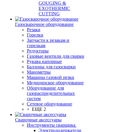
GOUGING &
EXOTHERMIC
CUTTING
Газосварочное оборудование
Резаки
Горелки
Запчасти к резакам и
горелкам
Редукторы
Газовые вентили для сварки
Рукава напорные
Баллоны для газосварки
Манометры
Машины газовой резки
Медицинское оборудование
Оборудование для
газораспределительных
систем
Сетевое оборудование
+ ЕЩЕ 2
Сварочные аксессуары
Инструменты сварщика
Электрододержатели