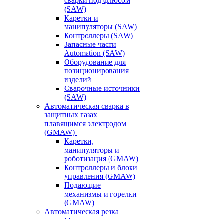
сварки под флюсом
(SAW)
Каретки и
манипуляторы (SAW)
Контроллеры (SAW)
Запасные части
Automation (SAW)
Оборудование для
позиционирования
изделий
Сварочные источники
(SAW)
Автоматическая сварка в
защитных газах
плавящимся электродом
(GMAW)
Каретки,
манипуляторы и
роботизация (GMAW)
Контроллеры и блоки
управления (GMAW)
Подающие
механизмы и горелки
(GMAW)
Автоматическая резка