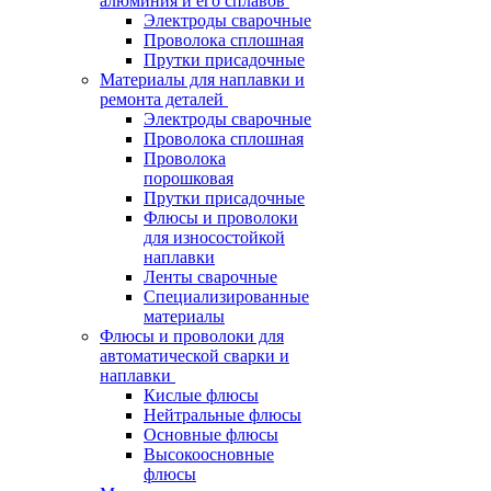
алюминия и его сплавов
Электроды сварочные
Проволока сплошная
Прутки присадочные
Материалы для наплавки и
ремонта деталей
Электроды сварочные
Проволока сплошная
Проволока
порошковая
Прутки присадочные
Флюсы и проволоки
для износостойкой
наплавки
Ленты сварочные
Специализированные
материалы
Флюсы и проволоки для
автоматической сварки и
наплавки
Кислые флюсы
Нейтральные флюсы
Основные флюсы
Высокоосновные
флюсы