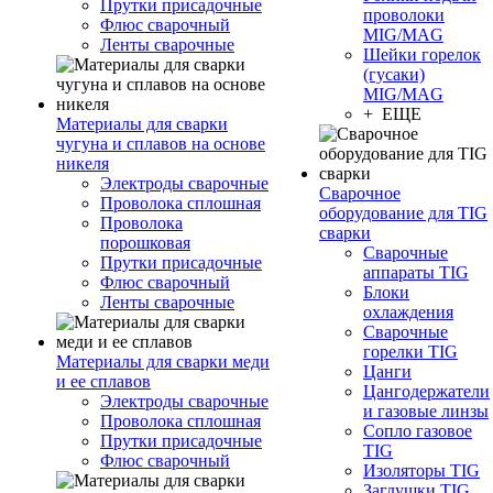
Прутки присадочные
проволоки
Флюс сварочный
MIG/MAG
Ленты сварочные
Шейки горелок
(гусаки)
MIG/MAG
+ ЕЩЕ
Материалы для сварки
чугуна и сплавов на основе
никеля
Электроды сварочные
Сварочное
Проволока сплошная
оборудование для TIG
Проволока
сварки
порошковая
Сварочные
Прутки присадочные
аппараты TIG
Флюс сварочный
Блоки
Ленты сварочные
охлаждения
Сварочные
горелки TIG
Материалы для сварки меди
Цанги
и ее сплавов
Цангодержатели
Электроды сварочные
и газовые линзы
Проволока сплошная
Сопло газовое
Прутки присадочные
TIG
Флюс сварочный
Изоляторы TIG
Заглушки TIG