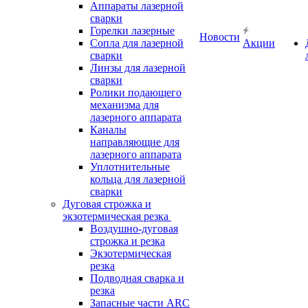
Аппараты лазерной
сварки
Горелки лазерные
Новости
Сопла для лазерной
Акции
сварки
Линзы для лазерной
сварки
Ролики подающего
механизма для
лазерного аппарата
Каналы
направляющие для
лазерного аппарата
Уплотнительные
кольца для лазерной
сварки
Дуговая строжка и
экзотермическая резка
Воздушно-дуговая
строжка и резка
Экзотермическая
резка
Подводная сварка и
резка
Запасные части ARC