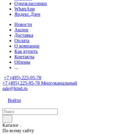
Одноклассники
WhatsApp
Яндекс.Дзен
Новости
Акции
Доставка
Оплата
О компании
Как купить
Контакты
Обзоры
...
+7 (495) 225-95-78
+7 (495) 225-95-78
Многоканальный
sale@ktnd.ru
Войти
Каталог
По всему сайту