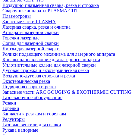
Воздушно-плазменная сварка, резка и строжка
Сварочные аппараты PLASMA CUT
Плазмотроны
Запасные части PLASMA
Лазерная сварка, резка и очистка
Аппараты лазерной сварки
Горелки лазерные
Сопла для лазерной сварки
Линзы для лазерной сварки
Ролики подающего механизма для лазерного аппарата
Каналы направляющие для лазерного аппарата
Уплотнительные кольца для лазерной сварки
Дуговая строжка и экзотермическая резка
Воздушно-дуговая строжка и резка
Экзотермическая резка
Подводная сварка и резка
Запасные части ARC GOUGING & EXOTHERMIC CUTTING
Газосварочное оборудование
Резаки
Горелки
Запчасти к резакам и горелкам
Редукторы
Газовые вентили для сварки
Рукава напорные