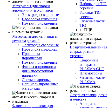
Наборы для TIG
Материалы для сварки
горелки
алюминия и его сплавов
Головки TIG
Электроды сварочные
горелок
Проволока сплошная
Запасные части
Прутки присадочные
TIG
+ ЕЩЕ
Материалы для наплавки и
ремонта деталей
Электроды сварочные
Воздушно-плазменная
Проволока сплошная
сварка, резка и
Проволока
строжка
порошковая
Сварочные
Прутки присадочные
аппараты
Флюсы и проволоки
PLASMA CUT
для износостойкой
Плазмотроны
наплавки
Запасные части
Ленты сварочные
PLASMA
Специализированные
материалы
Лазерная сварка, резка
и очистка
Аппараты
Флюсы и проволоки для
лазерной сварки