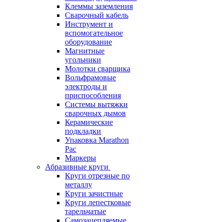
Клеммы заземления
Сварочный кабель
Инструмент и
вспомогательное
оборудование
Магнитные
угольники
Молотки сварщика
Вольфрамовые
электроды и
приспособления
Системы вытяжки
сварочных дымов
Керамические
подкладки
Упаковка Marathon
Pac
Маркеры
Абразивные круги
Круги отрезные по
металлу
Круги зачистные
Круги лепестковые
тарельчатые
Самозацепляемые