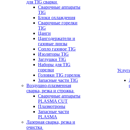
для TIG сварки
Сварочные аппараты
TIG
Блоки охлаждения
Сварочные горелки
TIG
Цанги
Цангодержатели и
газовые линзы
Сопло газовое TIG
Изоляторы TIG
Заглушки TIG
Наборы для TIG
горелки
Услуг
Головки TIG горелок
Запасные части TIG
Воздушно-плазменная
сварка, резка и строжка
Сварочные аппараты
PLASMA CUT
Плазмотроны
Запасные части
PLASMA
Лазерная сварка, резка и
очистка