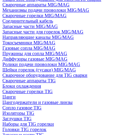
Сварочные аппараты MIG/MAG
Механизмы подачи проволоки MIG/MAG
Сварочные горелки MIG/MAG
Соединительный кабель
Запасные части MIG/MAG
Запасные части для горелок MIG/MAG
Направляющие каналы MIG/MAG
Токосъемники MIG/MAG
Газовые сопла MIG/MAG
Пружины для сопла MIG/MAG
Диффузоры газовые MIG/MAG
Ролики подачи проволоки MIG/MAG
Шейки горелок (гусаки) MIG/MAG
Сварочное оборудование для TIG сварки
Сварочные аппараты TIG
Блоки охлаждения
Сварочные горелки TIG
Цанги
Цангодержатели и газовые линзы
Сопло газовое TIG
Изоляторы TIG
Заглушки TIG
Наборы для TIG горелки
Головки TIG горелок
Запасные части TIG