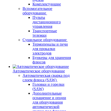
Комплектующие
Вспомогательное
оборудование
Пульты
дистанционного
управления
Транспортные
тележки
Сушильное оборудование
Термопеналы и печи
для прокалки
электродов
Бункеры для хранения
флюсов
Автоматическое оборудование
Автоматическая сварка под
слоем флюса (SAW)
Головки и горелки
(SAW)
Дополнительные
оснащение и опции
для оборудования
автоматической