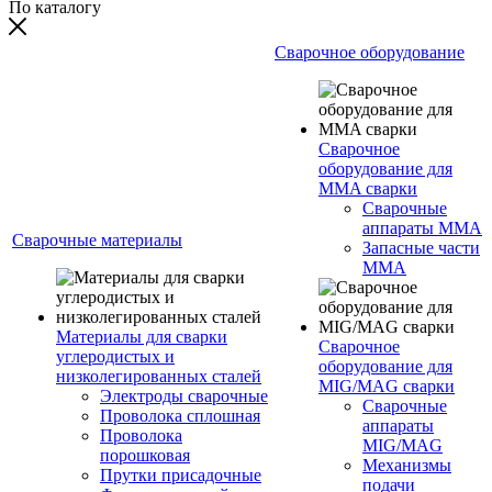
По каталогу
Сварочное оборудование
Сварочное
оборудование для
MMA сварки
Сварочные
аппараты MMA
Сварочные материалы
Запасные части
MMA
Материалы для сварки
Сварочное
углеродистых и
оборудование для
низколегированных сталей
MIG/MAG сварки
Электроды сварочные
Сварочные
Проволока сплошная
аппараты
Проволока
MIG/MAG
порошковая
Механизмы
Прутки присадочные
подачи