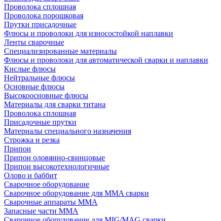
Проволока сплошная
Проволока порошковая
Прутки присадочные
Флюсы и проволоки для износостойкой наплавки
Ленты сварочные
Специализированные материалы
Флюсы и проволоки для автоматической сварки и наплавки
Кислые флюсы
Нейтральные флюсы
Основные флюсы
Высокоосновные флюсы
Материалы для сварки титана
Проволока сплошная
Присадочные прутки
Материалы специального назначения
Строжка и резка
Припои
Припои оловянно-свинцовые
Припои высокотехнологичные
Олово и баббит
Сварочное оборудование
Сварочное оборудование для MMA сварки
Сварочные аппараты MMA
Запасные части MMA
Сварочное оборудование для MIG/MAG сварки