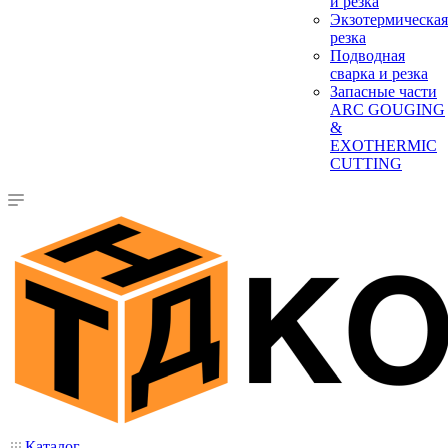
и резка
Экзотермическая
резка
Подводная
сварка и резка
Запасные части
ARC GOUGING
&
EXOTHERMIC
CUTTING
Каталог