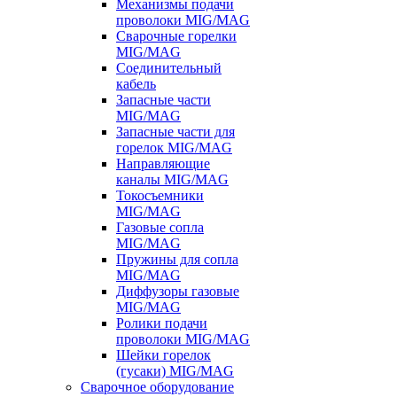
Механизмы подачи
проволоки MIG/MAG
Сварочные горелки
MIG/MAG
Соединительный
кабель
Запасные части
MIG/MAG
Запасные части для
горелок MIG/MAG
Направляющие
каналы MIG/MAG
Токосъемники
MIG/MAG
Газовые сопла
MIG/MAG
Пружины для сопла
MIG/MAG
Диффузоры газовые
MIG/MAG
Ролики подачи
проволоки MIG/MAG
Шейки горелок
(гусаки) MIG/MAG
Сварочное оборудование