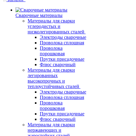
Сварочные материалы
Материалы для сварки
углеродистых и
низколегированных сталей
Электроды сварочные
Проволока сплошная
Проволока
порошковая
Прутки присадочные
Флюс сварочный
Материалы для сварки
легированных
высокопрочных и
теплоустойчивых сталей
Электроды сварочные
Проволока сплошная
Проволока
порошковая
Прутки присадочные
Флюс сварочный
Материалы для сварки
нержавеющих и
жаростойких сталей