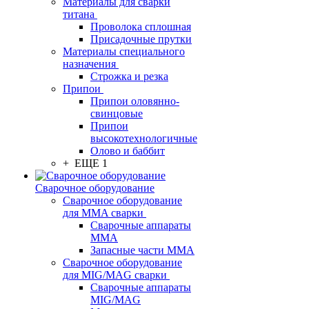
Материалы для сварки
титана
Проволока сплошная
Присадочные прутки
Материалы специального
назначения
Строжка и резка
Припои
Припои оловянно-
свинцовые
Припои
высокотехнологичные
Олово и баббит
+ ЕЩЕ 1
Сварочное оборудование
Сварочное оборудование
для MMA сварки
Сварочные аппараты
MMA
Запасные части MMA
Сварочное оборудование
для MIG/MAG сварки
Сварочные аппараты
MIG/MAG