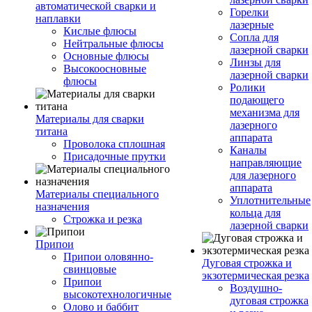
автоматической сварки и
Горелки
наплавки
лазерные
Кислые флюсы
Сопла для
Нейтральные флюсы
лазерной сварки
Основные флюсы
Линзы для
Высокоосновные
лазерной сварки
флюсы
Ролики
подающего
механизма для
Материалы для сварки
лазерного
титана
аппарата
Проволока сплошная
Каналы
Присадочные прутки
направляющие
для лазерного
аппарата
Материалы специального
Уплотнительные
назначения
кольца для
Строжка и резка
лазерной сварки
Припои
Припои оловянно-
Дуговая строжка и
свинцовые
экзотермическая резка
Припои
Воздушно-
высокотехнологичные
дуговая строжка
Олово и баббит