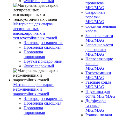
Флюс сварочный
проволоки
MIG/MAG
Сварочные
горелки
MIG/MAG
Материалы для сварки
Соединительны
легированных
кабель
высокопрочных и
Запасные части
теплоустойчивых сталей
MIG/MAG
Электроды сварочные
Запасные части
Проволока сплошная
для горелок
Проволока
MIG/MAG
порошковая
Направляющие
Прутки присадочные
каналы
Флюс сварочный
MIG/MAG
Токосъемники
MIG/MAG
Газовые сопла
Материалы для сварки
MIG/MAG
нержавеющих и
Пружины для
жаростойких сталей
сопла MIG/MAG
Электроды сварочные
Диффузоры
Проволока сплошная
газовые
Проволока
MIG/MAG
порошковая
Ролики подачи