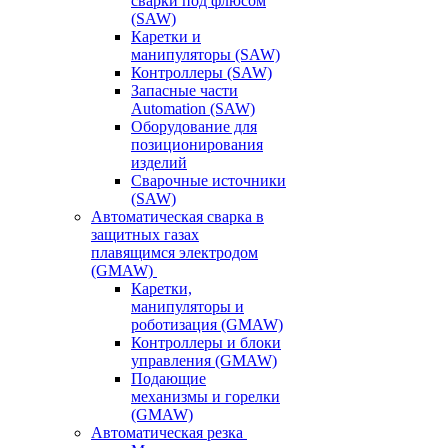
сварки под флюсом
(SAW)
Каретки и
манипуляторы (SAW)
Контроллеры (SAW)
Запасные части
Automation (SAW)
Оборудование для
позиционирования
изделий
Сварочные источники
(SAW)
Автоматическая сварка в
защитных газах
плавящимся электродом
(GMAW)
Каретки,
манипуляторы и
роботизация (GMAW)
Контроллеры и блоки
управления (GMAW)
Подающие
механизмы и горелки
(GMAW)
Автоматическая резка