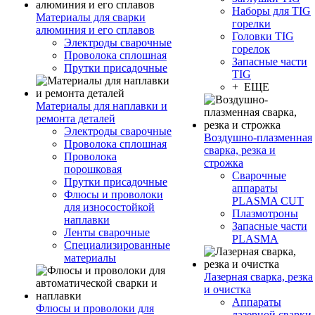
Наборы для TIG
Материалы для сварки
горелки
алюминия и его сплавов
Головки TIG
Электроды сварочные
горелок
Проволока сплошная
Запасные части
Прутки присадочные
TIG
+ ЕЩЕ
Материалы для наплавки и
ремонта деталей
Электроды сварочные
Воздушно-плазменная
Проволока сплошная
сварка, резка и
Проволока
строжка
порошковая
Сварочные
Прутки присадочные
аппараты
Флюсы и проволоки
PLASMA CUT
для износостойкой
Плазмотроны
наплавки
Запасные части
Ленты сварочные
PLASMA
Специализированные
материалы
Лазерная сварка, резка
и очистка
Аппараты
Флюсы и проволоки для
лазерной сварки