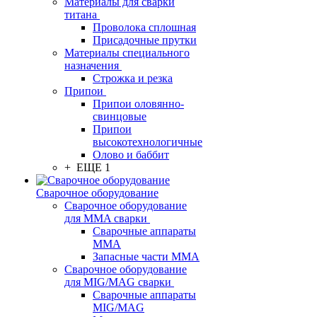
Материалы для сварки
титана
Проволока сплошная
Присадочные прутки
Материалы специального
назначения
Строжка и резка
Припои
Припои оловянно-
свинцовые
Припои
высокотехнологичные
Олово и баббит
+ ЕЩЕ 1
Сварочное оборудование
Сварочное оборудование
для MMA сварки
Сварочные аппараты
MMA
Запасные части MMA
Сварочное оборудование
для MIG/MAG сварки
Сварочные аппараты
MIG/MAG