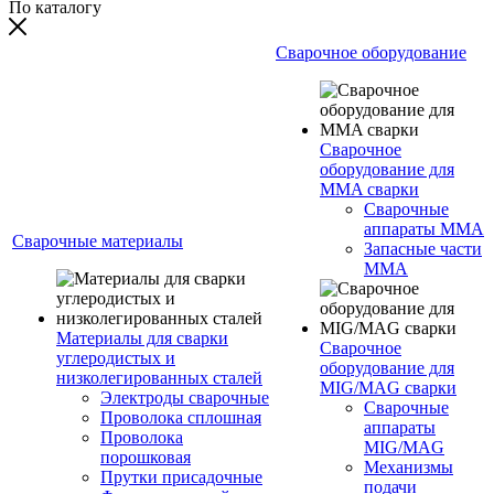
По каталогу
Сварочное оборудование
Сварочное
оборудование для
MMA сварки
Сварочные
аппараты MMA
Сварочные материалы
Запасные части
MMA
Материалы для сварки
Сварочное
углеродистых и
оборудование для
низколегированных сталей
MIG/MAG сварки
Электроды сварочные
Сварочные
Проволока сплошная
аппараты
Проволока
MIG/MAG
порошковая
Механизмы
Прутки присадочные
подачи