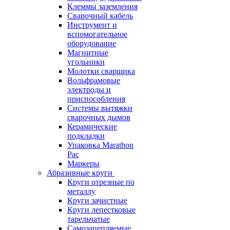
Клеммы заземления
Сварочный кабель
Инструмент и
вспомогательное
оборудование
Магнитные
угольники
Молотки сварщика
Вольфрамовые
электроды и
приспособления
Системы вытяжки
сварочных дымов
Керамические
подкладки
Упаковка Marathon
Pac
Маркеры
Абразивные круги
Круги отрезные по
металлу
Круги зачистные
Круги лепестковые
тарельчатые
Самозацепляемые