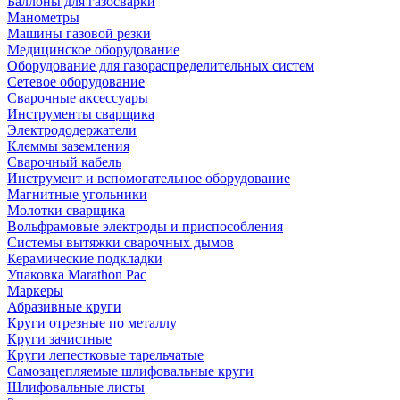
Баллоны для газосварки
Манометры
Машины газовой резки
Медицинское оборудование
Оборудование для газораспределительных систем
Сетевое оборудование
Сварочные аксессуары
Инструменты сварщика
Электрододержатели
Клеммы заземления
Сварочный кабель
Инструмент и вспомогательное оборудование
Магнитные угольники
Молотки сварщика
Вольфрамовые электроды и приспособления
Системы вытяжки сварочных дымов
Керамические подкладки
Упаковка Marathon Pac
Маркеры
Абразивные круги
Круги отрезные по металлу
Круги зачистные
Круги лепестковые тарельчатые
Самозацепляемые шлифовальные круги
Шлифовальные листы