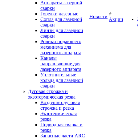
Аппараты лазерной
сварки
Горелки лазерные
Новости
Сопла для лазерной
Акции
сварки
Линзы для лазерной
сварки
Ролики подающего
механизма для
лазерного аппарата
Каналы
направляющие для
лазерного аппарата
Уплотнительные
кольца для лазерной
сварки
Дуговая строжка и
экзотермическая резка
Воздушно-дуговая
строжка и резка
Экзотермическая
резка
Подводная сварка и
резка
Запасные части ARC