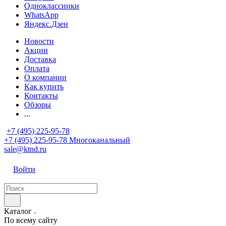
Одноклассники
WhatsApp
Яндекс.Дзен
Новости
Акции
Доставка
Оплата
О компании
Как купить
Контакты
Обзоры
...
+7 (495) 225-95-78
+7 (495) 225-95-78
Многоканальный
sale@ktnd.ru
Войти
Каталог
По всему сайту