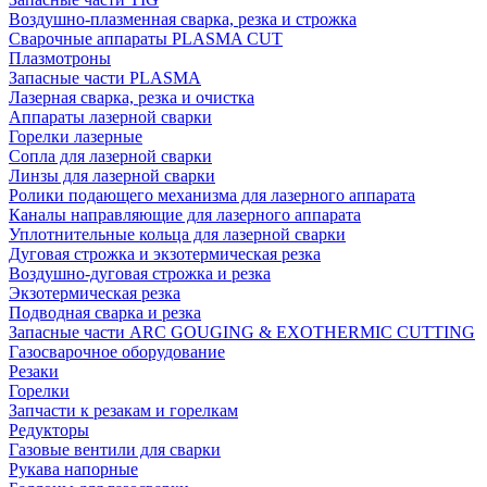
Воздушно-плазменная сварка, резка и строжка
Сварочные аппараты PLASMA CUT
Плазмотроны
Запасные части PLASMA
Лазерная сварка, резка и очистка
Аппараты лазерной сварки
Горелки лазерные
Сопла для лазерной сварки
Линзы для лазерной сварки
Ролики подающего механизма для лазерного аппарата
Каналы направляющие для лазерного аппарата
Уплотнительные кольца для лазерной сварки
Дуговая строжка и экзотермическая резка
Воздушно-дуговая строжка и резка
Экзотермическая резка
Подводная сварка и резка
Запасные части ARC GOUGING & EXOTHERMIC CUTTING
Газосварочное оборудование
Резаки
Горелки
Запчасти к резакам и горелкам
Редукторы
Газовые вентили для сварки
Рукава напорные