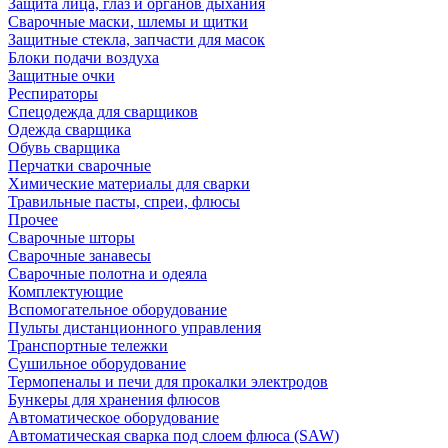
Защита лица, глаз и органов дыхания
Сварочные маски, шлемы и щитки
Защитные стекла, запчасти для масок
Блоки подачи воздуха
Защитные очки
Респираторы
Спецодежда для сварщиков
Одежда сварщика
Обувь сварщика
Перчатки сварочные
Химические материалы для сварки
Травильные пасты, спреи, флюсы
Прочее
Сварочные шторы
Сварочные занавесы
Сварочные полотна и одеяла
Комплектующие
Вспомогательное оборудование
Пульты дистанционного управления
Транспортные тележки
Сушильное оборудование
Термопеналы и печи для прокалки электродов
Бункеры для хранения флюсов
Автоматическое оборудование
Автоматическая сварка под слоем флюса (SAW)