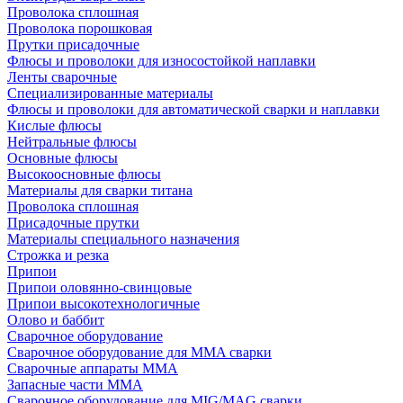
Проволока сплошная
Проволока порошковая
Прутки присадочные
Флюсы и проволоки для износостойкой наплавки
Ленты сварочные
Специализированные материалы
Флюсы и проволоки для автоматической сварки и наплавки
Кислые флюсы
Нейтральные флюсы
Основные флюсы
Высокоосновные флюсы
Материалы для сварки титана
Проволока сплошная
Присадочные прутки
Материалы специального назначения
Строжка и резка
Припои
Припои оловянно-свинцовые
Припои высокотехнологичные
Олово и баббит
Сварочное оборудование
Сварочное оборудование для MMA сварки
Сварочные аппараты MMA
Запасные части MMA
Сварочное оборудование для MIG/MAG сварки