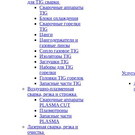
для TIG сварки
Сварочные аппараты
TIG
Блоки охлаждения
Сварочные горелки
TIG
Цанги
Цангодержатели и
газовые линзы
Сопло газовое TIG
Изоляторы TIG
Заглушки TIG
Наборы для TIG
горелки
Услуг
Головки TIG горелок
Запасные части TIG
Воздушно-плазменная
сварка, резка и строжка
Сварочные аппараты
PLASMA CUT
Плазмотроны
Запасные части
PLASMA
Лазерная сварка, резка и
очистка