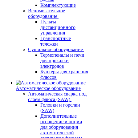
Комплектующие
Вспомогательное
оборудование
Пульты
дистанционного
управления
Транспортные
тележки
Сушильное оборудование
Термопеналы и печи
для прокалки
электродов
Бункеры для хранения
флюсов
Автоматическое оборудование
Автоматическая сварка под
слоем флюса (SAW)
Головки и горелки
(SAW)
Дополнительные
оснащение и опции
для оборудования
автоматической