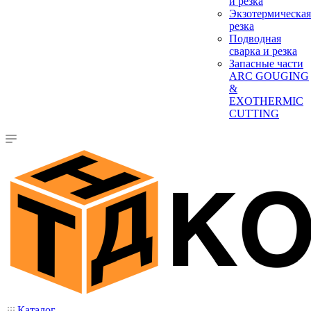
и резка
Экзотермическая
резка
Подводная
сварка и резка
Запасные части
ARC GOUGING
&
EXOTHERMIC
CUTTING
Каталог