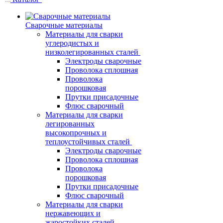
Сварочные материалы
Материалы для сварки
углеродистых и
низколегированных сталей
Электроды сварочные
Проволока сплошная
Проволока
порошковая
Прутки присадочные
Флюс сварочный
Материалы для сварки
легированных
высокопрочных и
теплоустойчивых сталей
Электроды сварочные
Проволока сплошная
Проволока
порошковая
Прутки присадочные
Флюс сварочный
Материалы для сварки
нержавеющих и
жаростойких сталей