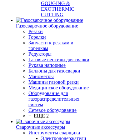
GOUGING &
EXOTHERMIC
CUTTING
Газосварочное оборудование
Резаки
Горелки
Запчасти к резакам и
горелкам
Редукторы
Газовые вентили для сварки
Рукава напорные
Баллоны для газосварки
Манометры
Машины газовой резки
Медицинское оборудование
Оборудование для
газораспределительных
систем
Сетевое оборудование
+ ЕЩЕ 2
Сварочные аксессуары
Инструменты сварщика
Электрододержатели