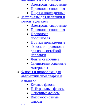
алюминия и его сплавов
Электроды сварочные
Проволока сплошная
Прутки присадочные
Материалы для наплавки и
ремонта деталей
Электроды сварочные
Проволока сплошная
Проволока
порошковая
Прутки присадочные
Флюсы и проволоки
для износостойкой
наплавки
Ленты сварочные
Специализированные
материалы
Флюсы и проволоки для
автоматической сварки и
наплавки
Кислые флюсы
Нейтральные флюсы
Основные флюсы
Высокоосновные
флюсы