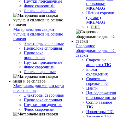
Прутки присадочные
проволоки
Флюс сварочный
MIG/MAG
Ленты сварочные
Шейки горелок
(гусаки)
MIG/MAG
+ ЕЩЕ
Материалы для сварки
чугуна и сплавов на основе
никеля
Электроды сварочные
Сварочное
Проволока сплошная
оборудование для TIG
Проволока
сварки
порошковая
Сварочные
Прутки присадочные
аппараты TIG
Флюс сварочный
Блоки
Ленты сварочные
охлаждения
Сварочные
горелки TIG
Материалы для сварки меди
Цанги
и ее сплавов
Цангодержатели
Электроды сварочные
и газовые линзы
Проволока сплошная
Сопло газовое
Прутки присадочные
TIG
Флюс сварочный
Изоляторы TIG
Заглушки TIG