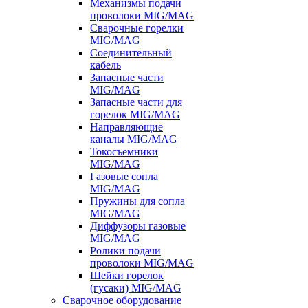
Механизмы подачи
проволоки MIG/MAG
Сварочные горелки
MIG/MAG
Соединительный
кабель
Запасные части
MIG/MAG
Запасные части для
горелок MIG/MAG
Направляющие
каналы MIG/MAG
Токосъемники
MIG/MAG
Газовые сопла
MIG/MAG
Пружины для сопла
MIG/MAG
Диффузоры газовые
MIG/MAG
Ролики подачи
проволоки MIG/MAG
Шейки горелок
(гусаки) MIG/MAG
Сварочное оборудование