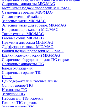
Сварочные аппараты MIG/MAG
Механизмы подачи проволоки MIG/MAG
Сварочные горелки MIG/MAG
Соединительный кабель
Запасные части MIG/MAG
Запасные части для горелок MIG/MAG
Направляющие каналы MIG/MAG
Токосъемники MIG/MAG
Газовые сопла MIG/MAG
Пружины для сопла MIG/MAG
Диффузоры газовые MIG/MAG
Ролики подачи проволоки MIG/MAG
Шейки горелок (гусаки) MIG/MAG
Сварочное оборудование для TIG сварки
Сварочные аппараты TIG
Блоки охлаждения
Сварочные горелки TIG
Цанги
Цангодержатели и газовые линзы
Сопло газовое TIG
Изоляторы TIG
Заглушки TIG
Наборы для TIG горелки
Головки TIG горелок
Запасные части TIG