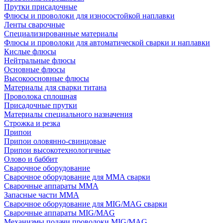
Прутки присадочные
Флюсы и проволоки для износостойкой наплавки
Ленты сварочные
Специализированные материалы
Флюсы и проволоки для автоматической сварки и наплавки
Кислые флюсы
Нейтральные флюсы
Основные флюсы
Высокоосновные флюсы
Материалы для сварки титана
Проволока сплошная
Присадочные прутки
Материалы специального назначения
Строжка и резка
Припои
Припои оловянно-свинцовые
Припои высокотехнологичные
Олово и баббит
Сварочное оборудование
Сварочное оборудование для MMA сварки
Сварочные аппараты MMA
Запасные части MMA
Сварочное оборудование для MIG/MAG сварки
Сварочные аппараты MIG/MAG
Механизмы подачи проволоки MIG/MAG