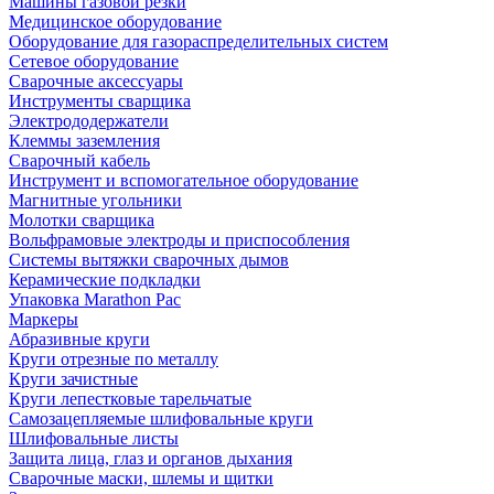
Машины газовой резки
Медицинское оборудование
Оборудование для газораспределительных систем
Сетевое оборудование
Сварочные аксессуары
Инструменты сварщика
Электрододержатели
Клеммы заземления
Сварочный кабель
Инструмент и вспомогательное оборудование
Магнитные угольники
Молотки сварщика
Вольфрамовые электроды и приспособления
Системы вытяжки сварочных дымов
Керамические подкладки
Упаковка Marathon Pac
Маркеры
Абразивные круги
Круги отрезные по металлу
Круги зачистные
Круги лепестковые тарельчатые
Самозацепляемые шлифовальные круги
Шлифовальные листы
Защита лица, глаз и органов дыхания
Сварочные маски, шлемы и щитки