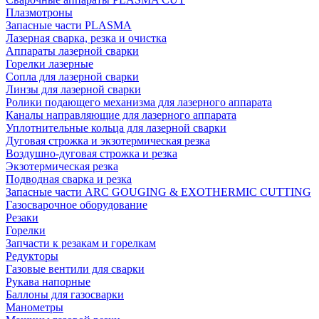
Плазмотроны
Запасные части PLASMA
Лазерная сварка, резка и очистка
Аппараты лазерной сварки
Горелки лазерные
Сопла для лазерной сварки
Линзы для лазерной сварки
Ролики подающего механизма для лазерного аппарата
Каналы направляющие для лазерного аппарата
Уплотнительные кольца для лазерной сварки
Дуговая строжка и экзотермическая резка
Воздушно-дуговая строжка и резка
Экзотермическая резка
Подводная сварка и резка
Запасные части ARC GOUGING & EXOTHERMIC CUTTING
Газосварочное оборудование
Резаки
Горелки
Запчасти к резакам и горелкам
Редукторы
Газовые вентили для сварки
Рукава напорные
Баллоны для газосварки
Манометры