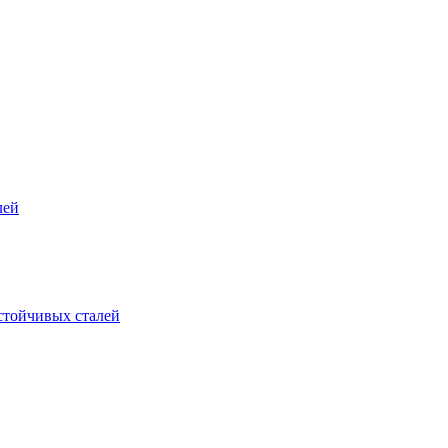
лей
стойчивых сталей