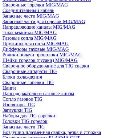
Сварочные горелки MIG/MAG
Соединительный кабель
Запасные части MIG/MAG
Запасные части для горелок MIG/MAG
Направляющие каналы MIG/MAG
Токосъемники MIG/MAG
Газовые сопла MIG/MAG
Пружины для сопла MIG/MAG
Диффузоры газовые MIG/MAG
Ролики подачи проволоки MIG/MAG
Шейки горелок (гусаки) MIG/MAG
Сварочное оборудование для TIG сварки
Сварочные аппараты TIG
Блоки охлаждения
Сварочные горелки TIG
Цанги
Цангодержатели и газовые линзы
Сопло газовое TIG
Изоляторы TIG
Заглушки TIG
Наборы для TIG горелки
Головки TIG горелок
Запасные части TIG
Воздушно-плазменная сварка, резка и строжка
Сварочные аппараты PLASMA CUT