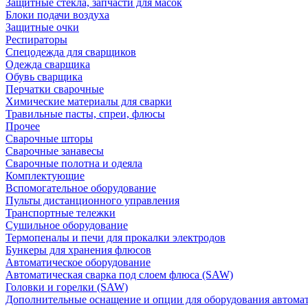
Защитные стекла, запчасти для масок
Блоки подачи воздуха
Защитные очки
Респираторы
Спецодежда для сварщиков
Одежда сварщика
Обувь сварщика
Перчатки сварочные
Химические материалы для сварки
Травильные пасты, спреи, флюсы
Прочее
Сварочные шторы
Сварочные занавесы
Сварочные полотна и одеяла
Комплектующие
Вспомогательное оборудование
Пульты дистанционного управления
Транспортные тележки
Сушильное оборудование
Термопеналы и печи для прокалки электродов
Бункеры для хранения флюсов
Автоматическое оборудование
Автоматическая сварка под слоем флюса (SAW)
Головки и горелки (SAW)
Дополнительные оснащение и опции для оборудования автома