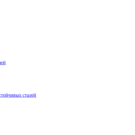
лей
стойчивых сталей