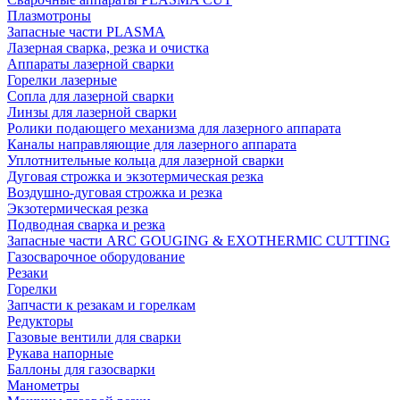
Плазмотроны
Запасные части PLASMA
Лазерная сварка, резка и очистка
Аппараты лазерной сварки
Горелки лазерные
Сопла для лазерной сварки
Линзы для лазерной сварки
Ролики подающего механизма для лазерного аппарата
Каналы направляющие для лазерного аппарата
Уплотнительные кольца для лазерной сварки
Дуговая строжка и экзотермическая резка
Воздушно-дуговая строжка и резка
Экзотермическая резка
Подводная сварка и резка
Запасные части ARC GOUGING & EXOTHERMIC CUTTING
Газосварочное оборудование
Резаки
Горелки
Запчасти к резакам и горелкам
Редукторы
Газовые вентили для сварки
Рукава напорные
Баллоны для газосварки
Манометры