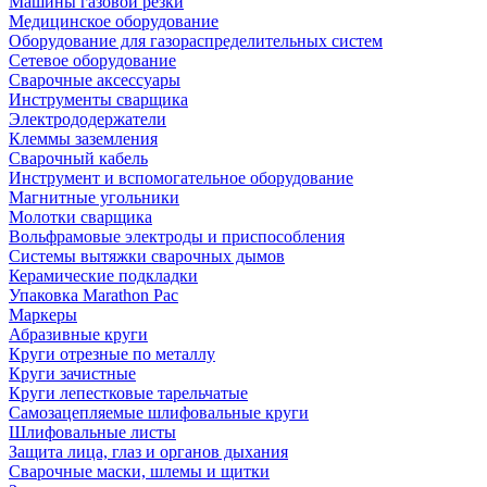
Машины газовой резки
Медицинское оборудование
Оборудование для газораспределительных систем
Сетевое оборудование
Сварочные аксессуары
Инструменты сварщика
Электрододержатели
Клеммы заземления
Сварочный кабель
Инструмент и вспомогательное оборудование
Магнитные угольники
Молотки сварщика
Вольфрамовые электроды и приспособления
Системы вытяжки сварочных дымов
Керамические подкладки
Упаковка Marathon Pac
Маркеры
Абразивные круги
Круги отрезные по металлу
Круги зачистные
Круги лепестковые тарельчатые
Самозацепляемые шлифовальные круги
Шлифовальные листы
Защита лица, глаз и органов дыхания
Сварочные маски, шлемы и щитки