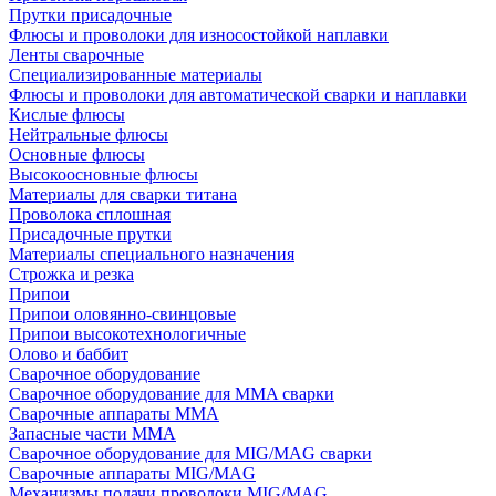
Прутки присадочные
Флюсы и проволоки для износостойкой наплавки
Ленты сварочные
Специализированные материалы
Флюсы и проволоки для автоматической сварки и наплавки
Кислые флюсы
Нейтральные флюсы
Основные флюсы
Высокоосновные флюсы
Материалы для сварки титана
Проволока сплошная
Присадочные прутки
Материалы специального назначения
Строжка и резка
Припои
Припои оловянно-свинцовые
Припои высокотехнологичные
Олово и баббит
Сварочное оборудование
Сварочное оборудование для MMA сварки
Сварочные аппараты MMA
Запасные части MMA
Сварочное оборудование для MIG/MAG сварки
Сварочные аппараты MIG/MAG
Механизмы подачи проволоки MIG/MAG