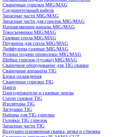
Сварочные горелки MIG/MAG
Соединительный кабель
Запасные части MIG/MAG
Запасные части для горелок MIG/MAG
Направляющие каналы MIG/MAG
Токосъемники MIG/MAG
Газовые сопла MIG/MAG
Пружины для сопла MIG/MAG
Диффузоры газовые MIG/MAG
Ролики подачи проволоки MIG/MAG
Шейки горелок (гусаки) MIG/MAG
Сварочное оборудование для TIG сварки
Сварочные аппараты TIG
Блоки охлаждения
Сварочные горелки TIG
Цанги
Цангодержатели и газовые линзы
Сопло газовое TIG
Изоляторы TIG
Заглушки TIG
Наборы для TIG горелки
Головки TIG горелок
Запасные части TIG
Воздушно-плазменная сварка, резка и строжка
Сварочные аппараты PLASMA CUT