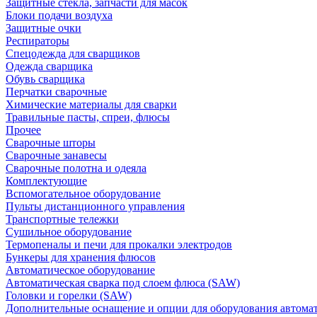
Защитные стекла, запчасти для масок
Блоки подачи воздуха
Защитные очки
Респираторы
Спецодежда для сварщиков
Одежда сварщика
Обувь сварщика
Перчатки сварочные
Химические материалы для сварки
Травильные пасты, спреи, флюсы
Прочее
Сварочные шторы
Сварочные занавесы
Сварочные полотна и одеяла
Комплектующие
Вспомогательное оборудование
Пульты дистанционного управления
Транспортные тележки
Сушильное оборудование
Термопеналы и печи для прокалки электродов
Бункеры для хранения флюсов
Автоматическое оборудование
Автоматическая сварка под слоем флюса (SAW)
Головки и горелки (SAW)
Дополнительные оснащение и опции для оборудования автома