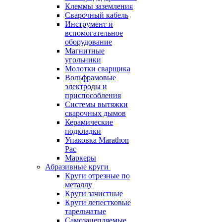
Клеммы заземления
Сварочный кабель
Инструмент и
вспомогательное
оборудование
Магнитные
угольники
Молотки сварщика
Вольфрамовые
электроды и
приспособления
Системы вытяжки
сварочных дымов
Керамические
подкладки
Упаковка Marathon
Pac
Маркеры
Абразивные круги
Круги отрезные по
металлу
Круги зачистные
Круги лепестковые
тарельчатые
Самозацепляемые