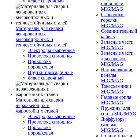
Флюс сварочный
проволоки
MIG/MAG
Сварочные
горелки
MIG/MAG
Материалы для сварки
Соединительны
легированных
кабель
высокопрочных и
Запасные части
теплоустойчивых сталей
MIG/MAG
Электроды сварочные
Запасные части
Проволока сплошная
для горелок
Проволока
MIG/MAG
порошковая
Направляющие
Прутки присадочные
каналы
Флюс сварочный
MIG/MAG
Токосъемники
MIG/MAG
Газовые сопла
Материалы для сварки
MIG/MAG
нержавеющих и
Пружины для
жаростойких сталей
сопла MIG/MAG
Электроды сварочные
Диффузоры
Проволока сплошная
газовые
Проволока
MIG/MAG
порошковая
Ролики подачи