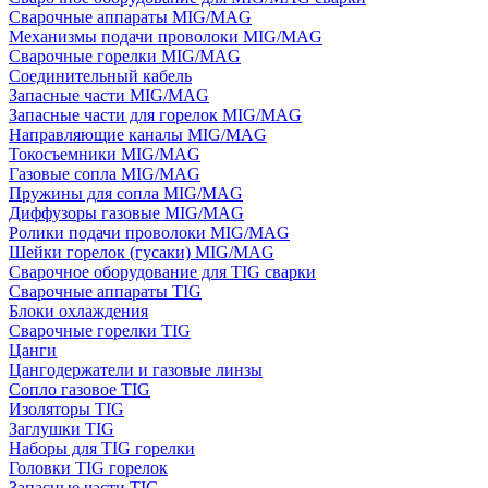
Сварочные аппараты MIG/MAG
Механизмы подачи проволоки MIG/MAG
Сварочные горелки MIG/MAG
Соединительный кабель
Запасные части MIG/MAG
Запасные части для горелок MIG/MAG
Направляющие каналы MIG/MAG
Токосъемники MIG/MAG
Газовые сопла MIG/MAG
Пружины для сопла MIG/MAG
Диффузоры газовые MIG/MAG
Ролики подачи проволоки MIG/MAG
Шейки горелок (гусаки) MIG/MAG
Сварочное оборудование для TIG сварки
Сварочные аппараты TIG
Блоки охлаждения
Сварочные горелки TIG
Цанги
Цангодержатели и газовые линзы
Сопло газовое TIG
Изоляторы TIG
Заглушки TIG
Наборы для TIG горелки
Головки TIG горелок
Запасные части TIG