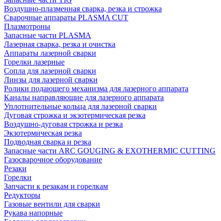
Воздушно-плазменная сварка, резка и строжка
Сварочные аппараты PLASMA CUT
Плазмотроны
Запасные части PLASMA
Лазерная сварка, резка и очистка
Аппараты лазерной сварки
Горелки лазерные
Сопла для лазерной сварки
Линзы для лазерной сварки
Ролики подающего механизма для лазерного аппарата
Каналы направляющие для лазерного аппарата
Уплотнительные кольца для лазерной сварки
Дуговая строжка и экзотермическая резка
Воздушно-дуговая строжка и резка
Экзотермическая резка
Подводная сварка и резка
Запасные части ARC GOUGING & EXOTHERMIC CUTTING
Газосварочное оборудование
Резаки
Горелки
Запчасти к резакам и горелкам
Редукторы
Газовые вентили для сварки
Рукава напорные