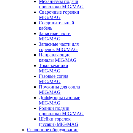
Механизмы подачи
проволоки MIG/MAG
Сварочные горелки
MIG/MAG
Соединительный
кабель
Запасные части
MIG/MAG
Запасные части для
горелок MIG/MAG
Направляющие
каналы MIG/MAG
Токосъемники
MIG/MAG
Газовые сопла
MIG/MAG
Пружины для сопла
MIG/MAG
Диффузоры газовые
MIG/MAG
Ролики подачи
проволоки MIG/MAG
Шейки горелок
(гусаки) MIG/MAG
Сварочное оборудование