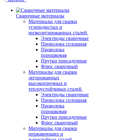
Сварочные материалы
Материалы для сварки
углеродистых и
низколегированных сталей
Электроды сварочные
Проволока сплошная
Проволока
порошковая
Прутки присадочные
Флюс сварочный
Материалы для сварки
легированных
высокопрочных и
теплоустойчивых сталей
Электроды сварочные
Проволока сплошная
Проволока
порошковая
Прутки присадочные
Флюс сварочный
Материалы для сварки
нержавеющих и
жаростойких сталей