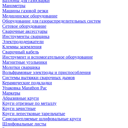
Баллоны для газосварки
Манометры
Машины газовой резки
Медицинское оборудование
Оборудование для газораспределительных систем
Сетевое оборудование
Сварочные аксессуары
Инструменты сварщика
Электрододержатели
Клеммы заземления
Сварочный кабель
Инструмент и вспомогательное оборудование
Магнитные угольники
Молотки сварщика
Вольфрамовые электроды и приспособления
Системы вытяжки сварочных дымов
Керамические подкладки
Упаковка Marathon Pac
Маркеры
Абразивные круги
Круги отрезные по металлу
Круги зачистные
Круги лепестковые тарельчатые
Самозацепляемые шлифовальные круги
Шлифовальные листы