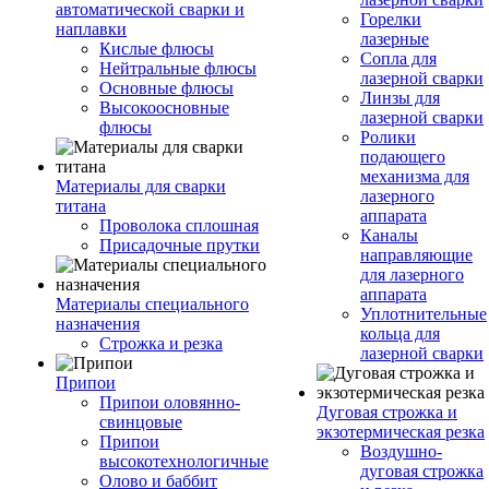
автоматической сварки и
Горелки
наплавки
лазерные
Кислые флюсы
Сопла для
Нейтральные флюсы
лазерной сварки
Основные флюсы
Линзы для
Высокоосновные
лазерной сварки
флюсы
Ролики
подающего
механизма для
Материалы для сварки
лазерного
титана
аппарата
Проволока сплошная
Каналы
Присадочные прутки
направляющие
для лазерного
аппарата
Материалы специального
Уплотнительные
назначения
кольца для
Строжка и резка
лазерной сварки
Припои
Припои оловянно-
Дуговая строжка и
свинцовые
экзотермическая резка
Припои
Воздушно-
высокотехнологичные
дуговая строжка
Олово и баббит