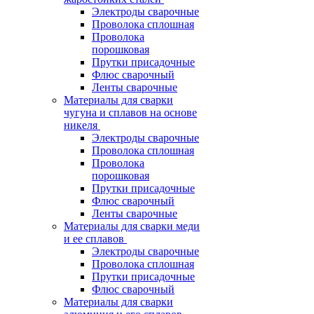
Электроды сварочные
Проволока сплошная
Проволока
порошковая
Прутки присадочные
Флюс сварочный
Ленты сварочные
Материалы для сварки
чугуна и сплавов на основе
никеля
Электроды сварочные
Проволока сплошная
Проволока
порошковая
Прутки присадочные
Флюс сварочный
Ленты сварочные
Материалы для сварки меди
и ее сплавов
Электроды сварочные
Проволока сплошная
Прутки присадочные
Флюс сварочный
Материалы для сварки