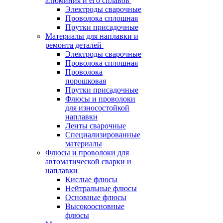
алюминия и его сплавов
Электроды сварочные
Проволока сплошная
Прутки присадочные
Материалы для наплавки и
ремонта деталей
Электроды сварочные
Проволока сплошная
Проволока
порошковая
Прутки присадочные
Флюсы и проволоки
для износостойкой
наплавки
Ленты сварочные
Специализированные
материалы
Флюсы и проволоки для
автоматической сварки и
наплавки
Кислые флюсы
Нейтральные флюсы
Основные флюсы
Высокоосновные
флюсы