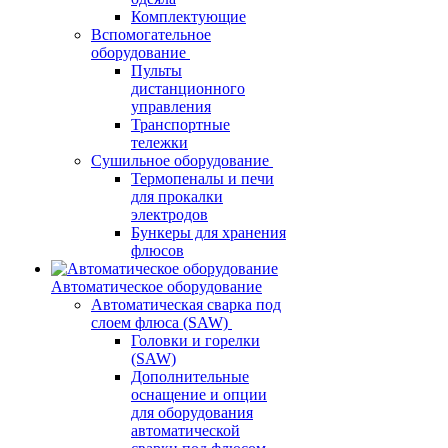
Комплектующие
Вспомогательное
оборудование
Пульты
дистанционного
управления
Транспортные
тележки
Сушильное оборудование
Термопеналы и печи
для прокалки
электродов
Бункеры для хранения
флюсов
Автоматическое оборудование
Автоматическая сварка под
слоем флюса (SAW)
Головки и горелки
(SAW)
Дополнительные
оснащение и опции
для оборудования
автоматической