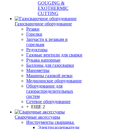
GOUGING &
EXOTHERMIC
CUTTING
Газосварочное оборудование
Резаки
Горелки
Запчасти к резакам и
горелкам
Редукторы
Газовые вентили для сварки
Рукава напорные
Баллоны для газосварки
Манометры
Машины газовой резки
Медицинское оборудование
Оборудование для
газораспределительных
систем
Сетевое оборудование
+ ЕЩЕ 2
Сварочные аксессуары
Инструменты сварщика
Электрододержатели