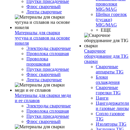
Прутки присадочные
проволоки
Флюс сварочный
MIG/MAG
Ленты сварочные
Шейки горелок
(гусаки)
MIG/MAG
+ ЕЩЕ
Материалы для сварки
чугуна и сплавов на основе
никеля
Электроды сварочные
Сварочное
Проволока сплошная
оборудование для TIG
Проволока
сварки
порошковая
Сварочные
Прутки присадочные
аппараты TIG
Флюс сварочный
Блоки
Ленты сварочные
охлаждения
Сварочные
горелки TIG
Материалы для сварки меди
Цанги
и ее сплавов
Цангодержатели
Электроды сварочные
и газовые линзы
Проволока сплошная
Сопло газовое
Прутки присадочные
TIG
Флюс сварочный
Изоляторы TIG
Заглушки TIG