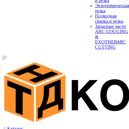
и резка
Экзотермическая
резка
Подводная
сварка и резка
Запасные части
ARC GOUGING
&
EXOTHERMIC
CUTTING
Каталог