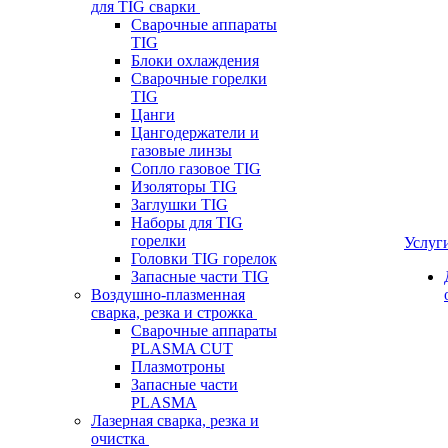
для TIG сварки
Сварочные аппараты
TIG
Блоки охлаждения
Сварочные горелки
TIG
Цанги
Цангодержатели и
газовые линзы
Сопло газовое TIG
Изоляторы TIG
Заглушки TIG
Наборы для TIG
горелки
Услуг
Головки TIG горелок
Запасные части TIG
Воздушно-плазменная
сварка, резка и строжка
Сварочные аппараты
PLASMA CUT
Плазмотроны
Запасные части
PLASMA
Лазерная сварка, резка и
очистка