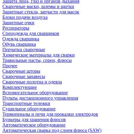
Защита лица, глаз и органов дыхания
Сварочные маски, шлемы и щитки
Защитные стекла, запчасти для масок
Блоки подачи воздуха
Защитные очки
Респираторы
Спецодежда для сварщиков
Одежда сварщика
Обувь сварщика
Перчатки сварочные
Химические материалы для сварки
Травильные пасты, спреи, флюсы
Прочее
Сварочные шторы
Сварочные занавесы
Сварочные полотна и одеяла
Комплектующие
Вспомогательное оборудование
Пульты дистанционного управления
Транспортные тележки
Сушильное оборудование
Термопеналы и печи для прокалки электродов
Бункеры для хранения флюсов
Автоматическое оборудование
Автоматическая сварка под слоем флюса (SAW)