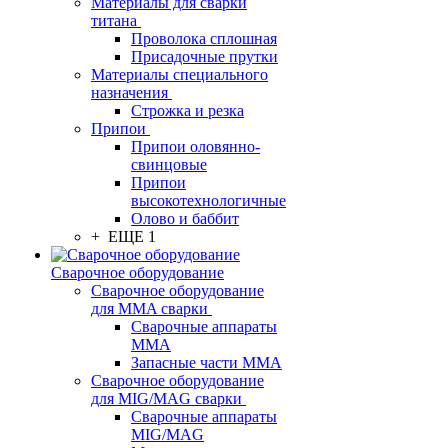
Материалы для сварки
титана
Проволока сплошная
Присадочные прутки
Материалы специального
назначения
Строжка и резка
Припои
Припои оловянно-
свинцовые
Припои
высокотехнологичные
Олово и баббит
+ ЕЩЕ 1
Сварочное оборудование
Сварочное оборудование
для MMA сварки
Сварочные аппараты
MMA
Запасные части MMA
Сварочное оборудование
для MIG/MAG сварки
Сварочные аппараты
MIG/MAG