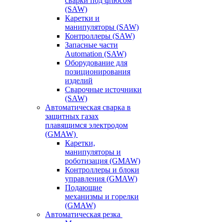
сварки под флюсом
(SAW)
Каретки и
манипуляторы (SAW)
Контроллеры (SAW)
Запасные части
Automation (SAW)
Оборудование для
позиционирования
изделий
Сварочные источники
(SAW)
Автоматическая сварка в
защитных газах
плавящимся электродом
(GMAW)
Каретки,
манипуляторы и
роботизация (GMAW)
Контроллеры и блоки
управления (GMAW)
Подающие
механизмы и горелки
(GMAW)
Автоматическая резка