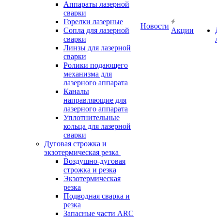
Аппараты лазерной
сварки
Горелки лазерные
Новости
Сопла для лазерной
Акции
сварки
Линзы для лазерной
сварки
Ролики подающего
механизма для
лазерного аппарата
Каналы
направляющие для
лазерного аппарата
Уплотнительные
кольца для лазерной
сварки
Дуговая строжка и
экзотермическая резка
Воздушно-дуговая
строжка и резка
Экзотермическая
резка
Подводная сварка и
резка
Запасные части ARC