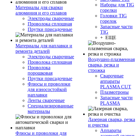
Наборы для TIG
Материалы для сварки
горелки
алюминия и его сплавов
Головки TIG
Электроды сварочные
горелок
Проволока сплошная
Запасные части
Прутки присадочные
TIG
+ ЕЩЕ
Материалы для наплавки и
ремонта деталей
Электроды сварочные
Воздушно-плазменная
Проволока сплошная
сварка, резка и
Проволока
строжка
порошковая
Сварочные
Прутки присадочные
аппараты
Флюсы и проволоки
PLASMA CUT
для износостойкой
Плазмотроны
наплавки
Запасные части
Ленты сварочные
PLASMA
Специализированные
материалы
Лазерная сварка, резка
и очистка
Аппараты
Флюсы и проволоки для
лазерной сварки