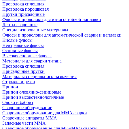
Проволока сплошная
Проволока порошковая
Прутки присадочные
Флюсы и проволоки для износостойкой наплавки
Ленты сварочные
Специализированные материалы
Флюсы и проволоки для автоматической сварки и наплавки
Кислые флюсы
Нейтральные флюсы
Основные флюсы
Высокоосновные флюсы
Материалы для сварки титана
Проволока сплошная
Присадочные прутки
Материалы специального назначения
Строжка и резка
Припои
Припои оловянно-свинцовые
Припои высокотехнологичные
Олово и баббит
Сварочное оборудование
Сварочное оборудование для MMA сварки
Сварочные аппараты MMA
Запасные части MMA
Сварочное оборудование для MIG/MAG сварки