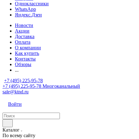
Одноклассники
WhatsApp
Яндекс.Дзен
Новости
Акции
Доставка
Оплата
О компании
Как купить
Контакты
Обзоры
...
+7 (495) 225-95-78
+7 (495) 225-95-78
Многоканальный
sale@ktnd.ru
Войти
Каталог
По всему сайту