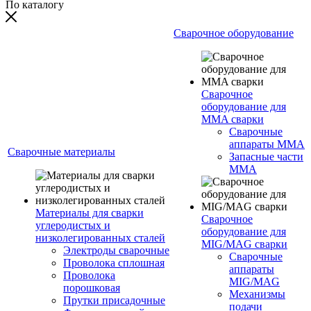
По каталогу
Сварочное оборудование
Сварочное
оборудование для
MMA сварки
Сварочные
аппараты MMA
Сварочные материалы
Запасные части
MMA
Материалы для сварки
Сварочное
углеродистых и
оборудование для
низколегированных сталей
MIG/MAG сварки
Электроды сварочные
Сварочные
Проволока сплошная
аппараты
Проволока
MIG/MAG
порошковая
Механизмы
Прутки присадочные
подачи