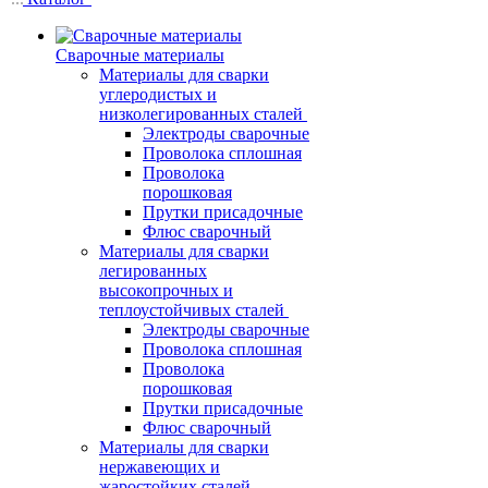
Сварочные материалы
Материалы для сварки
углеродистых и
низколегированных сталей
Электроды сварочные
Проволока сплошная
Проволока
порошковая
Прутки присадочные
Флюс сварочный
Материалы для сварки
легированных
высокопрочных и
теплоустойчивых сталей
Электроды сварочные
Проволока сплошная
Проволока
порошковая
Прутки присадочные
Флюс сварочный
Материалы для сварки
нержавеющих и
жаростойких сталей