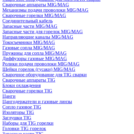
Сварочные аппараты MIG/MAG
Механизмы подачи проволоки MIG/MAG
Сварочные горелки MIG/MAG
Соединительный кабель
Запасные части MIG/MAG
Запасные части для горелок MIG/MAG
Направляющие каналы MIG/MAG
Токосъемники MIG/MAG
Газовые сопла MIG/MAG
Пружины для сопла MIG/MAG
Диффузоры газовые MIG/MAG
Ролики подачи проволоки MIG/MAG
Шейки горелок (гусаки) MIG/MAG
Сварочное оборудование для TIG сварки
Сварочные аппараты TIG
Блоки охлаждения
Сварочные горелки TIG
Цанги
Цангодержатели и газовые линзы
Сопло газовое TIG
Изоляторы TIG
Заглушки TIG
Наборы для TIG горелки
Головки TIG горелок
Запасные части TIG