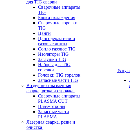
для TIG сварки
Сварочные аппараты
TIG
Блоки охлаждения
Сварочные горелки
TIG
Цанги
Цангодержатели и
газовые линзы
Сопло газовое TIG
Изоляторы TIG
Заглушки TIG
Наборы для TIG
горелки
Услуг
Головки TIG горелок
Запасные части TIG
Воздушно-плазменная
сварка, резка и строжка
Сварочные аппараты
PLASMA CUT
Плазмотроны
Запасные части
PLASMA
Лазерная сварка, резка и
очистка