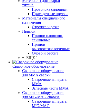
Материалы для сварки
титана
Проволока сплошная
Присадочные прутки
Материалы специального
назначения
Строжка и резка
Припои
Припои оловянно-
свинцовые
Припои
высокотехнологичные
Олово и баббит
+ ЕЩЕ 1
Сварочное оборудование
Сварочное оборудование
для MMA сварки
Сварочные аппараты
MMA
Запасные части MMA
Сварочное оборудование
для MIG/MAG сварки
Сварочные аппараты
MIG/MAG