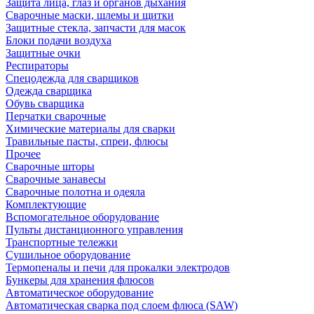
Защита лица, глаз и органов дыхания
Сварочные маски, шлемы и щитки
Защитные стекла, запчасти для масок
Блоки подачи воздуха
Защитные очки
Респираторы
Спецодежда для сварщиков
Одежда сварщика
Обувь сварщика
Перчатки сварочные
Химические материалы для сварки
Травильные пасты, спреи, флюсы
Прочее
Сварочные шторы
Сварочные занавесы
Сварочные полотна и одеяла
Комплектующие
Вспомогательное оборудование
Пульты дистанционного управления
Транспортные тележки
Сушильное оборудование
Термопеналы и печи для прокалки электродов
Бункеры для хранения флюсов
Автоматическое оборудование
Автоматическая сварка под слоем флюса (SAW)