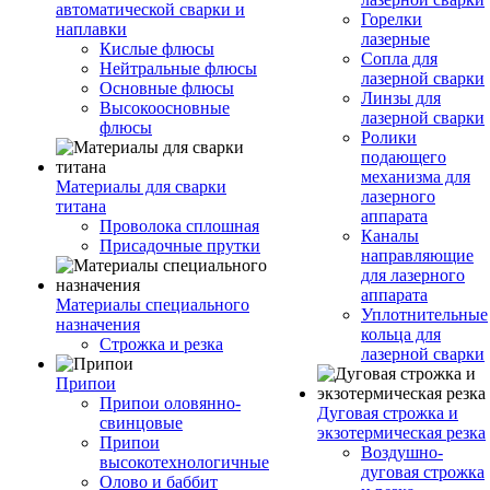
автоматической сварки и
Горелки
наплавки
лазерные
Кислые флюсы
Сопла для
Нейтральные флюсы
лазерной сварки
Основные флюсы
Линзы для
Высокоосновные
лазерной сварки
флюсы
Ролики
подающего
механизма для
Материалы для сварки
лазерного
титана
аппарата
Проволока сплошная
Каналы
Присадочные прутки
направляющие
для лазерного
аппарата
Материалы специального
Уплотнительные
назначения
кольца для
Строжка и резка
лазерной сварки
Припои
Припои оловянно-
Дуговая строжка и
свинцовые
экзотермическая резка
Припои
Воздушно-
высокотехнологичные
дуговая строжка
Олово и баббит