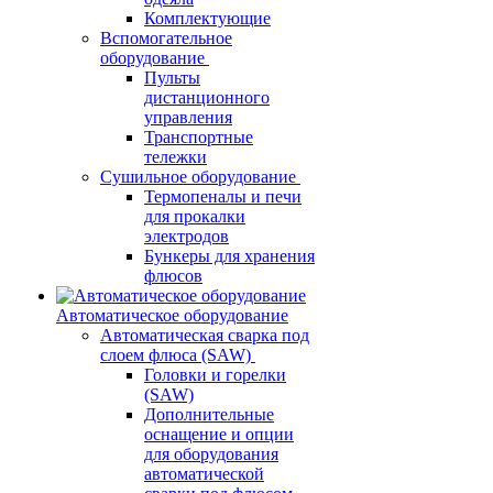
Комплектующие
Вспомогательное
оборудование
Пульты
дистанционного
управления
Транспортные
тележки
Сушильное оборудование
Термопеналы и печи
для прокалки
электродов
Бункеры для хранения
флюсов
Автоматическое оборудование
Автоматическая сварка под
слоем флюса (SAW)
Головки и горелки
(SAW)
Дополнительные
оснащение и опции
для оборудования
автоматической