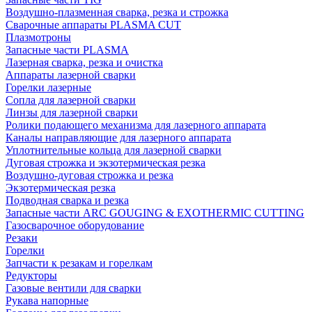
Воздушно-плазменная сварка, резка и строжка
Сварочные аппараты PLASMA CUT
Плазмотроны
Запасные части PLASMA
Лазерная сварка, резка и очистка
Аппараты лазерной сварки
Горелки лазерные
Сопла для лазерной сварки
Линзы для лазерной сварки
Ролики подающего механизма для лазерного аппарата
Каналы направляющие для лазерного аппарата
Уплотнительные кольца для лазерной сварки
Дуговая строжка и экзотермическая резка
Воздушно-дуговая строжка и резка
Экзотермическая резка
Подводная сварка и резка
Запасные части ARC GOUGING & EXOTHERMIC CUTTING
Газосварочное оборудование
Резаки
Горелки
Запчасти к резакам и горелкам
Редукторы
Газовые вентили для сварки
Рукава напорные