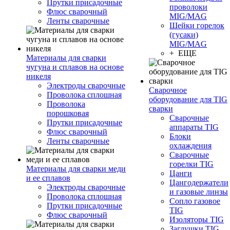
Прутки присадочные
проволоки
Флюс сварочный
MIG/MAG
Ленты сварочные
Шейки горелок
(гусаки)
MIG/MAG
+ ЕЩЕ
Материалы для сварки
чугуна и сплавов на основе
никеля
Электроды сварочные
Сварочное
Проволока сплошная
оборудование для TIG
Проволока
сварки
порошковая
Сварочные
Прутки присадочные
аппараты TIG
Флюс сварочный
Блоки
Ленты сварочные
охлаждения
Сварочные
горелки TIG
Материалы для сварки меди
Цанги
и ее сплавов
Цангодержатели
Электроды сварочные
и газовые линзы
Проволока сплошная
Сопло газовое
Прутки присадочные
TIG
Флюс сварочный
Изоляторы TIG
Заглушки TIG