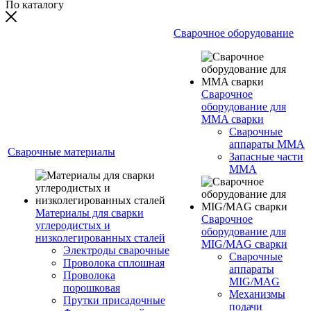
По каталогу
Сварочное оборудование
Сварочное
оборудование для
MMA сварки
Сварочные
аппараты MMA
Сварочные материалы
Запасные части
MMA
Материалы для сварки
Сварочное
углеродистых и
оборудование для
низколегированных сталей
MIG/MAG сварки
Электроды сварочные
Сварочные
Проволока сплошная
аппараты
Проволока
MIG/MAG
порошковая
Механизмы
Прутки присадочные
подачи