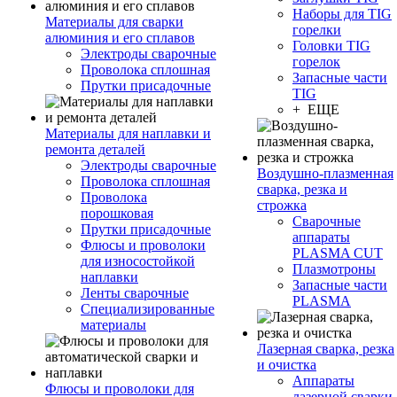
Наборы для TIG
Материалы для сварки
горелки
алюминия и его сплавов
Головки TIG
Электроды сварочные
горелок
Проволока сплошная
Запасные части
Прутки присадочные
TIG
+ ЕЩЕ
Материалы для наплавки и
ремонта деталей
Электроды сварочные
Воздушно-плазменная
Проволока сплошная
сварка, резка и
Проволока
строжка
порошковая
Сварочные
Прутки присадочные
аппараты
Флюсы и проволоки
PLASMA CUT
для износостойкой
Плазмотроны
наплавки
Запасные части
Ленты сварочные
PLASMA
Специализированные
материалы
Лазерная сварка, резка
и очистка
Аппараты
Флюсы и проволоки для
лазерной сварки