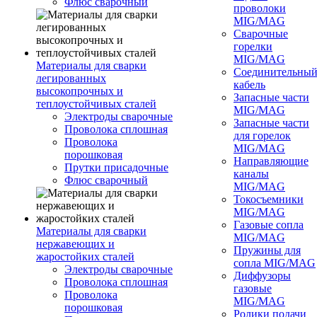
Флюс сварочный
проволоки
MIG/MAG
Сварочные
горелки
MIG/MAG
Материалы для сварки
Соединительны
легированных
кабель
высокопрочных и
Запасные части
теплоустойчивых сталей
MIG/MAG
Электроды сварочные
Запасные части
Проволока сплошная
для горелок
Проволока
MIG/MAG
порошковая
Направляющие
Прутки присадочные
каналы
Флюс сварочный
MIG/MAG
Токосъемники
MIG/MAG
Газовые сопла
Материалы для сварки
MIG/MAG
нержавеющих и
Пружины для
жаростойких сталей
сопла MIG/MAG
Электроды сварочные
Диффузоры
Проволока сплошная
газовые
Проволока
MIG/MAG
порошковая
Ролики подачи