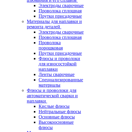
алюминия и его сплавов
Электроды сварочные
Проволока сплошная
Прутки присадочные
Материалы для наплавки и
ремонта деталей
Электроды сварочные
Проволока сплошная
Проволока
порошковая
Прутки присадочные
Флюсы и проволоки
для износостойкой
наплавки
Ленты сварочные
Специализированные
материалы
Флюсы и проволоки для
автоматической сварки и
наплавки
Кислые флюсы
Нейтральные флюсы
Основные флюсы
Высокоосновные
флюсы