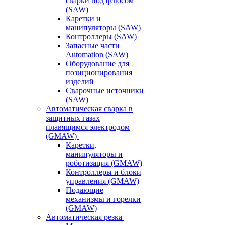
сварки под флюсом
(SAW)
Каретки и
манипуляторы (SAW)
Контроллеры (SAW)
Запасные части
Automation (SAW)
Оборудование для
позиционирования
изделий
Сварочные источники
(SAW)
Автоматическая сварка в
защитных газах
плавящимся электродом
(GMAW)
Каретки,
манипуляторы и
роботизация (GMAW)
Контроллеры и блоки
управления (GMAW)
Подающие
механизмы и горелки
(GMAW)
Автоматическая резка