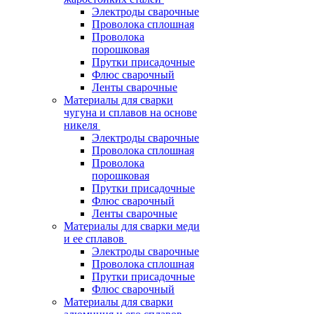
Электроды сварочные
Проволока сплошная
Проволока
порошковая
Прутки присадочные
Флюс сварочный
Ленты сварочные
Материалы для сварки
чугуна и сплавов на основе
никеля
Электроды сварочные
Проволока сплошная
Проволока
порошковая
Прутки присадочные
Флюс сварочный
Ленты сварочные
Материалы для сварки меди
и ее сплавов
Электроды сварочные
Проволока сплошная
Прутки присадочные
Флюс сварочный
Материалы для сварки