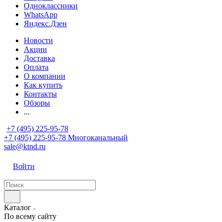
Одноклассники
WhatsApp
Яндекс.Дзен
Новости
Акции
Доставка
Оплата
О компании
Как купить
Контакты
Обзоры
...
+7 (495) 225-95-78
+7 (495) 225-95-78
Многоканальный
sale@ktnd.ru
Войти
Каталог
По всему сайту