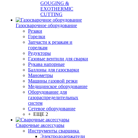
GOUGING &
EXOTHERMIC
CUTTING
Газосварочное оборудование
Резаки
Горелки
Запчасти к резакам и
горелкам
Редукторы
Газовые вентили для сварки
Рукава напорные
Баллоны для газосварки
Манометры
Машины газовой резки
Медицинское оборудование
Оборудование для
газораспределительных
систем
Сетевое оборудование
+ ЕЩЕ 2
Сварочные аксессуары
Инструменты сварщика
Электрододержатели