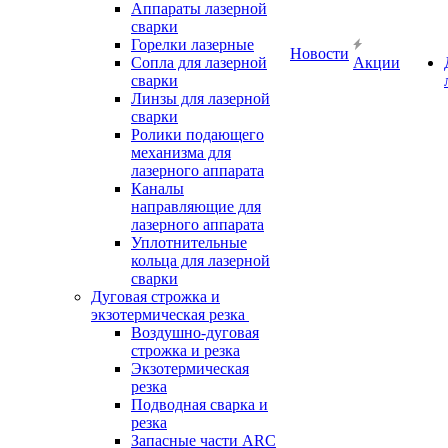
Аппараты лазерной
сварки
Горелки лазерные
Новости
Сопла для лазерной
Акции
сварки
Линзы для лазерной
сварки
Ролики подающего
механизма для
лазерного аппарата
Каналы
направляющие для
лазерного аппарата
Уплотнительные
кольца для лазерной
сварки
Дуговая строжка и
экзотермическая резка
Воздушно-дуговая
строжка и резка
Экзотермическая
резка
Подводная сварка и
резка
Запасные части ARC