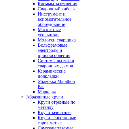
Клеммы заземления
Сварочный кабель
Инструмент и
вспомогательное
оборудование
Магнитные
угольники
Молотки сварщика
Вольфрамовые
электроды и
приспособления
Системы вытяжки
сварочных дымов
Керамические
подкладки
Упаковка Marathon
Pac
Маркеры
Абразивные круги
Круги отрезные по
металлу
Круги зачистные
Круги лепестковые
тарельчатые
Самозацепляемые