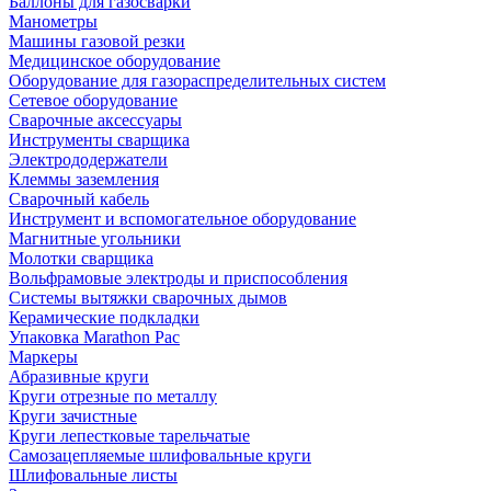
Баллоны для газосварки
Манометры
Машины газовой резки
Медицинское оборудование
Оборудование для газораспределительных систем
Сетевое оборудование
Сварочные аксессуары
Инструменты сварщика
Электрододержатели
Клеммы заземления
Сварочный кабель
Инструмент и вспомогательное оборудование
Магнитные угольники
Молотки сварщика
Вольфрамовые электроды и приспособления
Системы вытяжки сварочных дымов
Керамические подкладки
Упаковка Marathon Pac
Маркеры
Абразивные круги
Круги отрезные по металлу
Круги зачистные
Круги лепестковые тарельчатые
Самозацепляемые шлифовальные круги
Шлифовальные листы