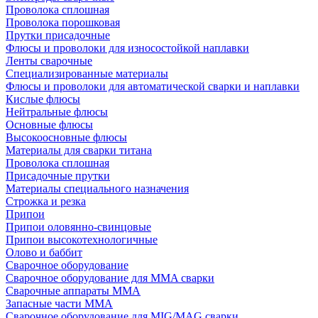
Проволока сплошная
Проволока порошковая
Прутки присадочные
Флюсы и проволоки для износостойкой наплавки
Ленты сварочные
Специализированные материалы
Флюсы и проволоки для автоматической сварки и наплавки
Кислые флюсы
Нейтральные флюсы
Основные флюсы
Высокоосновные флюсы
Материалы для сварки титана
Проволока сплошная
Присадочные прутки
Материалы специального назначения
Строжка и резка
Припои
Припои оловянно-свинцовые
Припои высокотехнологичные
Олово и баббит
Сварочное оборудование
Сварочное оборудование для MMA сварки
Сварочные аппараты MMA
Запасные части MMA
Сварочное оборудование для MIG/MAG сварки