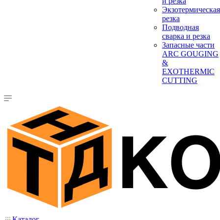
и резка
Экзотермическая
резка
Подводная
сварка и резка
Запасные части
ARC GOUGING
&
EXOTHERMIC
CUTTING
Каталог