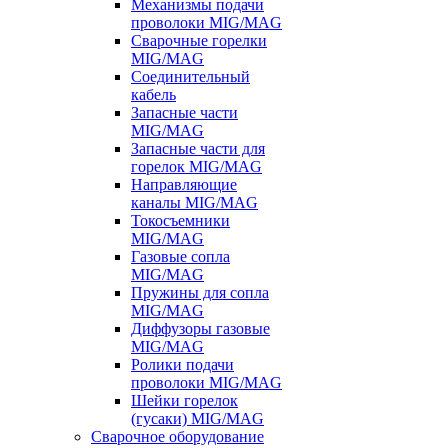
Механизмы подачи
проволоки MIG/MAG
Сварочные горелки
MIG/MAG
Соединительный
кабель
Запасные части
MIG/MAG
Запасные части для
горелок MIG/MAG
Направляющие
каналы MIG/MAG
Токосъемники
MIG/MAG
Газовые сопла
MIG/MAG
Пружины для сопла
MIG/MAG
Диффузоры газовые
MIG/MAG
Ролики подачи
проволоки MIG/MAG
Шейки горелок
(гусаки) MIG/MAG
Сварочное оборудование