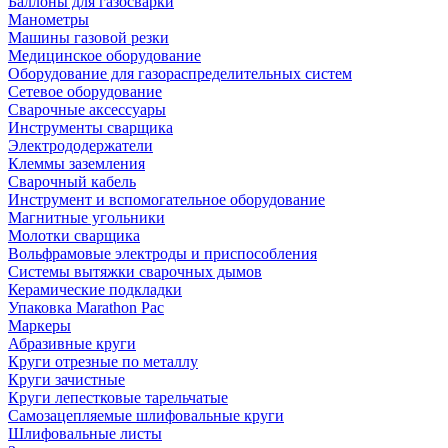
Баллоны для газосварки
Манометры
Машины газовой резки
Медицинское оборудование
Оборудование для газораспределительных систем
Сетевое оборудование
Сварочные аксессуары
Инструменты сварщика
Электрододержатели
Клеммы заземления
Сварочный кабель
Инструмент и вспомогательное оборудование
Магнитные угольники
Молотки сварщика
Вольфрамовые электроды и приспособления
Системы вытяжки сварочных дымов
Керамические подкладки
Упаковка Marathon Pac
Маркеры
Абразивные круги
Круги отрезные по металлу
Круги зачистные
Круги лепестковые тарельчатые
Самозацепляемые шлифовальные круги
Шлифовальные листы