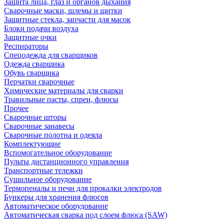
Защита лица, глаз и органов дыхания
Сварочные маски, шлемы и щитки
Защитные стекла, запчасти для масок
Блоки подачи воздуха
Защитные очки
Респираторы
Спецодежда для сварщиков
Одежда сварщика
Обувь сварщика
Перчатки сварочные
Химические материалы для сварки
Травильные пасты, спреи, флюсы
Прочее
Сварочные шторы
Сварочные занавесы
Сварочные полотна и одеяла
Комплектующие
Вспомогательное оборудование
Пульты дистанционного управления
Транспортные тележки
Сушильное оборудование
Термопеналы и печи для прокалки электродов
Бункеры для хранения флюсов
Автоматическое оборудование
Автоматическая сварка под слоем флюса (SAW)