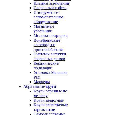
Клеммы заземления
Сварочный кабель
Инструмент и
вспомогательное
оборудование
Магнитные
угольники
Молотки сварщика
Вольфрамовые
электроды и
приспособления
Системы вытяжки
сварочных дымов
Керамические
подкладки
Упаковка Marathon
Pac
Маркеры
Абразивные круги
Круги отрезные по
металлу
Круги зачистные
Круги лепестковые
тарельчатые
Самозацепляемые