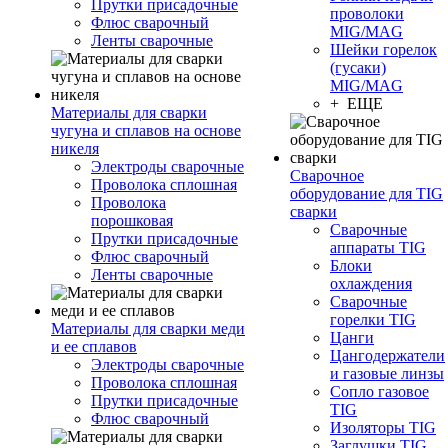
Прутки присадочные
проволоки
Флюс сварочный
MIG/MAG
Ленты сварочные
Шейки горелок
(гусаки)
MIG/MAG
+ ЕЩЕ
Материалы для сварки
чугуна и сплавов на основе
никеля
Электроды сварочные
Сварочное
Проволока сплошная
оборудование для TIG
Проволока
сварки
порошковая
Сварочные
Прутки присадочные
аппараты TIG
Флюс сварочный
Блоки
Ленты сварочные
охлаждения
Сварочные
горелки TIG
Материалы для сварки меди
Цанги
и ее сплавов
Цангодержатели
Электроды сварочные
и газовые линзы
Проволока сплошная
Сопло газовое
Прутки присадочные
TIG
Флюс сварочный
Изоляторы TIG
Заглушки TIG