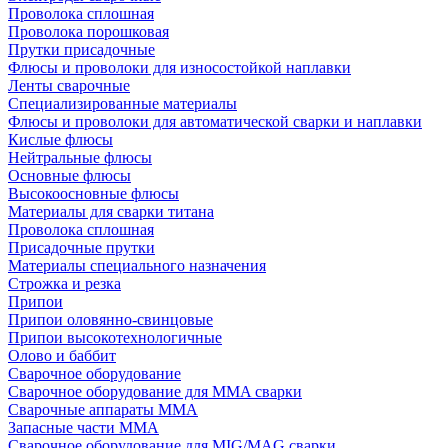
Проволока сплошная
Проволока порошковая
Прутки присадочные
Флюсы и проволоки для износостойкой наплавки
Ленты сварочные
Специализированные материалы
Флюсы и проволоки для автоматической сварки и наплавки
Кислые флюсы
Нейтральные флюсы
Основные флюсы
Высокоосновные флюсы
Материалы для сварки титана
Проволока сплошная
Присадочные прутки
Материалы специального назначения
Строжка и резка
Припои
Припои оловянно-свинцовые
Припои высокотехнологичные
Олово и баббит
Сварочное оборудование
Сварочное оборудование для MMA сварки
Сварочные аппараты MMA
Запасные части MMA
Сварочное оборудование для MIG/MAG сварки