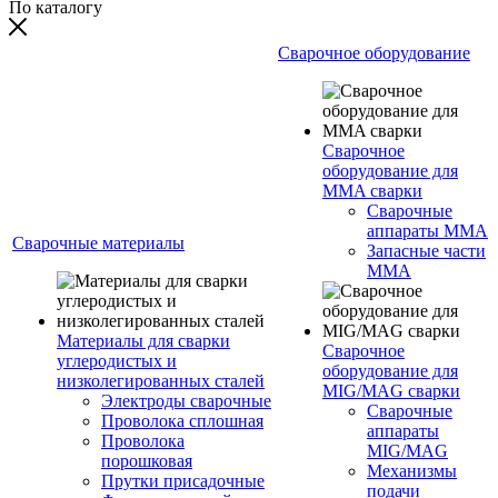
По каталогу
Сварочное оборудование
Сварочное
оборудование для
MMA сварки
Сварочные
аппараты MMA
Сварочные материалы
Запасные части
MMA
Материалы для сварки
Сварочное
углеродистых и
оборудование для
низколегированных сталей
MIG/MAG сварки
Электроды сварочные
Сварочные
Проволока сплошная
аппараты
Проволока
MIG/MAG
порошковая
Механизмы
Прутки присадочные
подачи