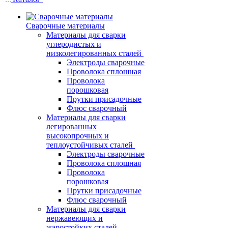
Сварочные материалы
Материалы для сварки
углеродистых и
низколегированных сталей
Электроды сварочные
Проволока сплошная
Проволока
порошковая
Прутки присадочные
Флюс сварочный
Материалы для сварки
легированных
высокопрочных и
теплоустойчивых сталей
Электроды сварочные
Проволока сплошная
Проволока
порошковая
Прутки присадочные
Флюс сварочный
Материалы для сварки
нержавеющих и
жаростойких сталей