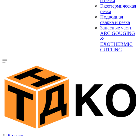
и резка
Экзотермическая
резка
Подводная
сварка и резка
Запасные части
ARC GOUGING
&
EXOTHERMIC
CUTTING
Каталог