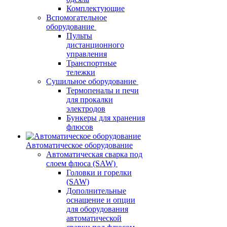
Комплектующие
Вспомогательное
оборудование
Пульты
дистанционного
управления
Транспортные
тележки
Сушильное оборудование
Термопеналы и печи
для прокалки
электродов
Бункеры для хранения
флюсов
Автоматическое оборудование
Автоматическая сварка под
слоем флюса (SAW)
Головки и горелки
(SAW)
Дополнительные
оснащение и опции
для оборудования
автоматической