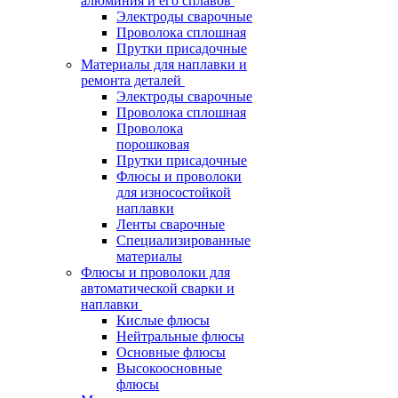
алюминия и его сплавов
Электроды сварочные
Проволока сплошная
Прутки присадочные
Материалы для наплавки и
ремонта деталей
Электроды сварочные
Проволока сплошная
Проволока
порошковая
Прутки присадочные
Флюсы и проволоки
для износостойкой
наплавки
Ленты сварочные
Специализированные
материалы
Флюсы и проволоки для
автоматической сварки и
наплавки
Кислые флюсы
Нейтральные флюсы
Основные флюсы
Высокоосновные
флюсы