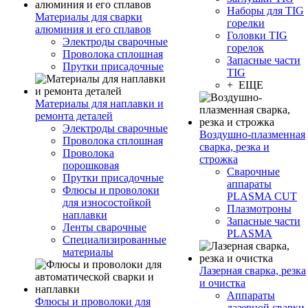
Наборы для TIG
Материалы для сварки
горелки
алюминия и его сплавов
Головки TIG
Электроды сварочные
горелок
Проволока сплошная
Запасные части
Прутки присадочные
TIG
+ ЕЩЕ
Материалы для наплавки и
ремонта деталей
Электроды сварочные
Воздушно-плазменная
Проволока сплошная
сварка, резка и
Проволока
строжка
порошковая
Сварочные
Прутки присадочные
аппараты
Флюсы и проволоки
PLASMA CUT
для износостойкой
Плазмотроны
наплавки
Запасные части
Ленты сварочные
PLASMA
Специализированные
материалы
Лазерная сварка, резка
и очистка
Аппараты
Флюсы и проволоки для
лазерной сварки