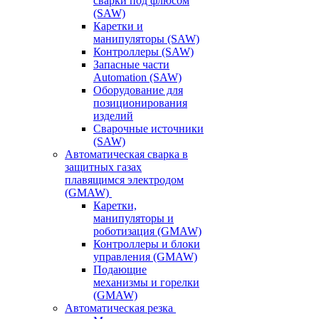
сварки под флюсом
(SAW)
Каретки и
манипуляторы (SAW)
Контроллеры (SAW)
Запасные части
Automation (SAW)
Оборудование для
позиционирования
изделий
Сварочные источники
(SAW)
Автоматическая сварка в
защитных газах
плавящимся электродом
(GMAW)
Каретки,
манипуляторы и
роботизация (GMAW)
Контроллеры и блоки
управления (GMAW)
Подающие
механизмы и горелки
(GMAW)
Автоматическая резка