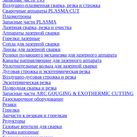
Воздушно-плазменная сварка, резка и строжка
Сварочные аппараты PLASMA CUT
Плазмотроны
Запасные части PLASMA
Лазерная сварка, резка и очистка
Аппараты лазерной сварки
Горелки лазерные
Сопла для лазерной сварки
Линзы для лазерной сварки
Ролики подающего механизма для лазерного аппарата
Каналы направляющие для лазерного аппарата
Уплотнительные кольца для лазерной сварки
Дуговая строжка и экзотермическая резка
Воздушно-дуговая строжка и резка
Экзотермическая резка
Подводная сварка и резка
Запасные части ARC GOUGING & EXOTHERMIC CUTTING
Газосварочное оборудование
Резаки
Горелки
Запчасти к резакам и горелкам
Редукторы
Газовые вентили для сварки
Рукава напорные