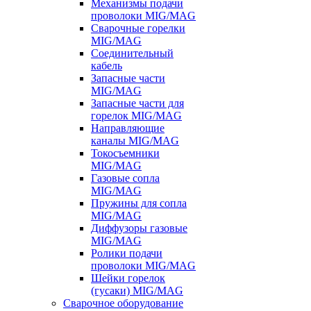
Механизмы подачи
проволоки MIG/MAG
Сварочные горелки
MIG/MAG
Соединительный
кабель
Запасные части
MIG/MAG
Запасные части для
горелок MIG/MAG
Направляющие
каналы MIG/MAG
Токосъемники
MIG/MAG
Газовые сопла
MIG/MAG
Пружины для сопла
MIG/MAG
Диффузоры газовые
MIG/MAG
Ролики подачи
проволоки MIG/MAG
Шейки горелок
(гусаки) MIG/MAG
Сварочное оборудование