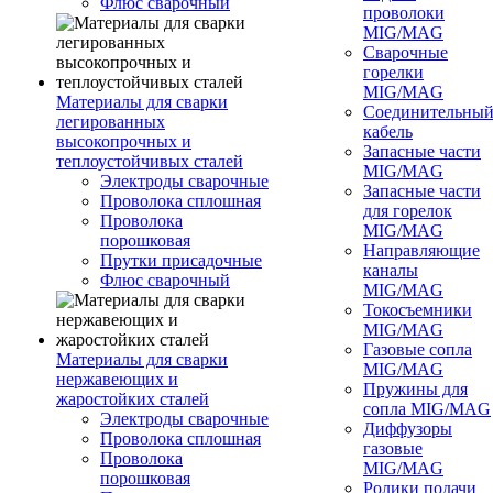
Флюс сварочный
проволоки
MIG/MAG
Сварочные
горелки
MIG/MAG
Материалы для сварки
Соединительны
легированных
кабель
высокопрочных и
Запасные части
теплоустойчивых сталей
MIG/MAG
Электроды сварочные
Запасные части
Проволока сплошная
для горелок
Проволока
MIG/MAG
порошковая
Направляющие
Прутки присадочные
каналы
Флюс сварочный
MIG/MAG
Токосъемники
MIG/MAG
Газовые сопла
Материалы для сварки
MIG/MAG
нержавеющих и
Пружины для
жаростойких сталей
сопла MIG/MAG
Электроды сварочные
Диффузоры
Проволока сплошная
газовые
Проволока
MIG/MAG
порошковая
Ролики подачи