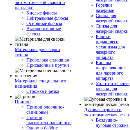
автоматической сварки и
Горелки
наплавки
лазерные
Кислые флюсы
Сопла для
Нейтральные флюсы
лазерной сварки
Основные флюсы
Линзы для
Высокоосновные
лазерной сварки
флюсы
Ролики
подающего
механизма для
Материалы для сварки
лазерного
титана
аппарата
Проволока сплошная
Каналы
Присадочные прутки
направляющие
для лазерного
аппарата
Материалы специального
Уплотнительные
назначения
кольца для
Строжка и резка
лазерной сварки
Припои
Припои оловянно-
Дуговая строжка и
свинцовые
экзотермическая резка
Припои
Воздушно-
высокотехнологичные
дуговая строжка
Олово и баббит