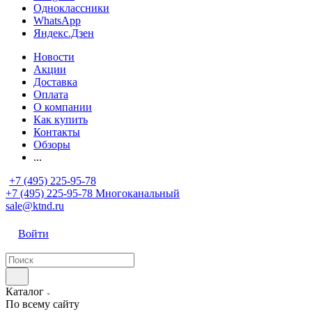
Одноклассники
WhatsApp
Яндекс.Дзен
Новости
Акции
Доставка
Оплата
О компании
Как купить
Контакты
Обзоры
...
+7 (495) 225-95-78
+7 (495) 225-95-78
Многоканальный
sale@ktnd.ru
Войти
Каталог
По всему сайту