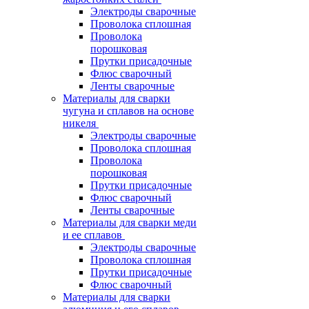
Электроды сварочные
Проволока сплошная
Проволока
порошковая
Прутки присадочные
Флюс сварочный
Ленты сварочные
Материалы для сварки
чугуна и сплавов на основе
никеля
Электроды сварочные
Проволока сплошная
Проволока
порошковая
Прутки присадочные
Флюс сварочный
Ленты сварочные
Материалы для сварки меди
и ее сплавов
Электроды сварочные
Проволока сплошная
Прутки присадочные
Флюс сварочный
Материалы для сварки