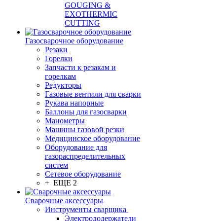
GOUGING &
EXOTHERMIC
CUTTING
Газосварочное оборудование
Резаки
Горелки
Запчасти к резакам и
горелкам
Редукторы
Газовые вентили для сварки
Рукава напорные
Баллоны для газосварки
Манометры
Машины газовой резки
Медицинское оборудование
Оборудование для
газораспределительных
систем
Сетевое оборудование
+ ЕЩЕ 2
Сварочные аксессуары
Инструменты сварщика
Электрододержатели