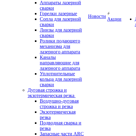
Аппараты лазерной
сварки
Горелки лазерные
Новости
Сопла для лазерной
Акции
сварки
Линзы для лазерной
сварки
Ролики подающего
механизма для
лазерного аппарата
Каналы
направляющие для
лазерного аппарата
Уплотнительные
кольца для лазерной
сварки
Дуговая строжка и
экзотермическая резка
Воздушно-дуговая
строжка и резка
Экзотермическая
резка
Подводная сварка и
резка
Запасные части ARC