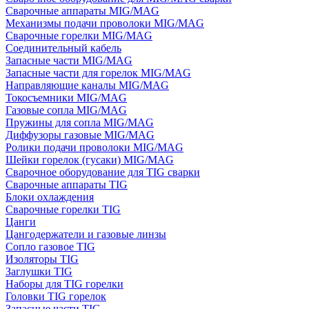
Сварочные аппараты MIG/MAG
Механизмы подачи проволоки MIG/MAG
Сварочные горелки MIG/MAG
Соединительный кабель
Запасные части MIG/MAG
Запасные части для горелок MIG/MAG
Направляющие каналы MIG/MAG
Токосъемники MIG/MAG
Газовые сопла MIG/MAG
Пружины для сопла MIG/MAG
Диффузоры газовые MIG/MAG
Ролики подачи проволоки MIG/MAG
Шейки горелок (гусаки) MIG/MAG
Сварочное оборудование для TIG сварки
Сварочные аппараты TIG
Блоки охлаждения
Сварочные горелки TIG
Цанги
Цангодержатели и газовые линзы
Сопло газовое TIG
Изоляторы TIG
Заглушки TIG
Наборы для TIG горелки
Головки TIG горелок
Запасные части TIG