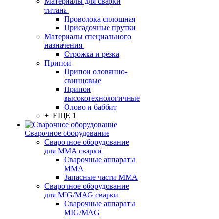
Материалы для сварки
титана
Проволока сплошная
Присадочные прутки
Материалы специального
назначения
Строжка и резка
Припои
Припои оловянно-
свинцовые
Припои
высокотехнологичные
Олово и баббит
+ ЕЩЕ 1
Сварочное оборудование
Сварочное оборудование
для MMA сварки
Сварочные аппараты
MMA
Запасные части MMA
Сварочное оборудование
для MIG/MAG сварки
Сварочные аппараты
MIG/MAG