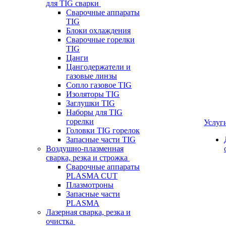
для TIG сварки
Сварочные аппараты
TIG
Блоки охлаждения
Сварочные горелки
TIG
Цанги
Цангодержатели и
газовые линзы
Сопло газовое TIG
Изоляторы TIG
Заглушки TIG
Наборы для TIG
горелки
Услуг
Головки TIG горелок
Запасные части TIG
Воздушно-плазменная
сварка, резка и строжка
Сварочные аппараты
PLASMA CUT
Плазмотроны
Запасные части
PLASMA
Лазерная сварка, резка и
очистка