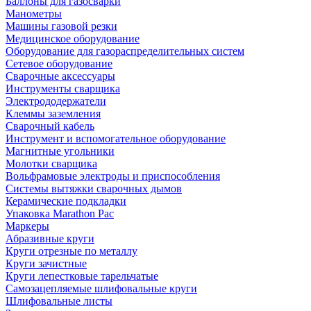
Баллоны для газосварки
Манометры
Машины газовой резки
Медицинское оборудование
Оборудование для газораспределительных систем
Сетевое оборудование
Сварочные аксессуары
Инструменты сварщика
Электрододержатели
Клеммы заземления
Сварочный кабель
Инструмент и вспомогательное оборудование
Магнитные угольники
Молотки сварщика
Вольфрамовые электроды и приспособления
Системы вытяжки сварочных дымов
Керамические подкладки
Упаковка Marathon Pac
Маркеры
Абразивные круги
Круги отрезные по металлу
Круги зачистные
Круги лепестковые тарельчатые
Самозацепляемые шлифовальные круги
Шлифовальные листы