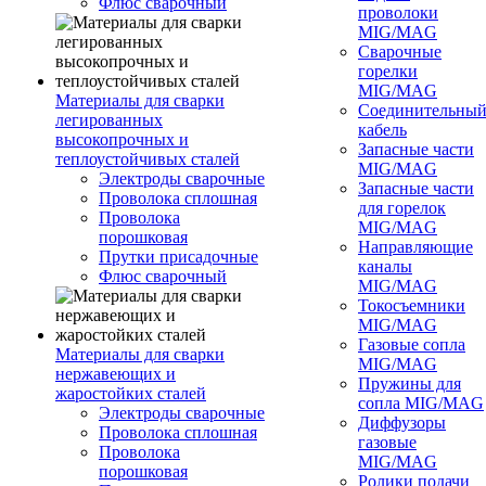
Флюс сварочный
проволоки
MIG/MAG
Сварочные
горелки
MIG/MAG
Материалы для сварки
Соединительны
легированных
кабель
высокопрочных и
Запасные части
теплоустойчивых сталей
MIG/MAG
Электроды сварочные
Запасные части
Проволока сплошная
для горелок
Проволока
MIG/MAG
порошковая
Направляющие
Прутки присадочные
каналы
Флюс сварочный
MIG/MAG
Токосъемники
MIG/MAG
Газовые сопла
Материалы для сварки
MIG/MAG
нержавеющих и
Пружины для
жаростойких сталей
сопла MIG/MAG
Электроды сварочные
Диффузоры
Проволока сплошная
газовые
Проволока
MIG/MAG
порошковая
Ролики подачи