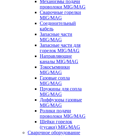
Механизмы подачи
проволоки MIG/MAG
Сварочные горелки
MIG/MAG
Соединительный
кабель
Запасные части
MIG/MAG
Запасные части для
горелок MIG/MAG
Направляющие
каналы MIG/MAG
Токосъемники
MIG/MAG
Газовые сопла
MIG/MAG
Пружины для сопла
MIG/MAG
Диффузоры газовые
MIG/MAG
Ролики подачи
проволоки MIG/MAG
Шейки горелок
(гусаки) MIG/MAG
Сварочное оборудование