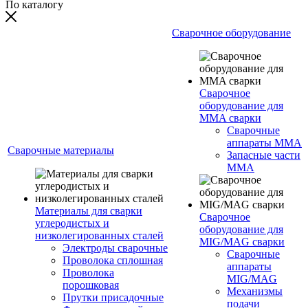
По каталогу
Сварочное оборудование
Сварочное
оборудование для
MMA сварки
Сварочные
аппараты MMA
Сварочные материалы
Запасные части
MMA
Материалы для сварки
Сварочное
углеродистых и
оборудование для
низколегированных сталей
MIG/MAG сварки
Электроды сварочные
Сварочные
Проволока сплошная
аппараты
Проволока
MIG/MAG
порошковая
Механизмы
Прутки присадочные
подачи