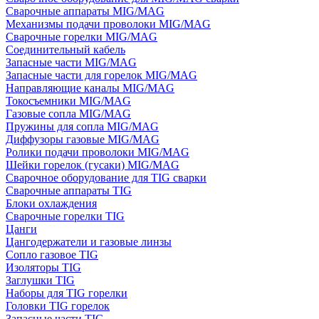
Сварочные аппараты MIG/MAG
Механизмы подачи проволоки MIG/MAG
Сварочные горелки MIG/MAG
Соединительный кабель
Запасные части MIG/MAG
Запасные части для горелок MIG/MAG
Направляющие каналы MIG/MAG
Токосъемники MIG/MAG
Газовые сопла MIG/MAG
Пружины для сопла MIG/MAG
Диффузоры газовые MIG/MAG
Ролики подачи проволоки MIG/MAG
Шейки горелок (гусаки) MIG/MAG
Сварочное оборудование для TIG сварки
Сварочные аппараты TIG
Блоки охлаждения
Сварочные горелки TIG
Цанги
Цангодержатели и газовые линзы
Сопло газовое TIG
Изоляторы TIG
Заглушки TIG
Наборы для TIG горелки
Головки TIG горелок
Запасные части TIG