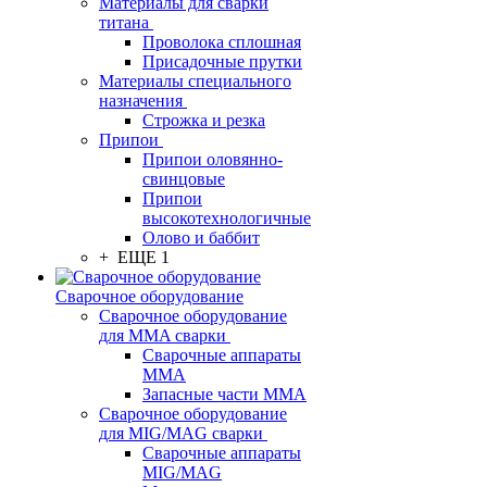
Материалы для сварки
титана
Проволока сплошная
Присадочные прутки
Материалы специального
назначения
Строжка и резка
Припои
Припои оловянно-
свинцовые
Припои
высокотехнологичные
Олово и баббит
+ ЕЩЕ 1
Сварочное оборудование
Сварочное оборудование
для MMA сварки
Сварочные аппараты
MMA
Запасные части MMA
Сварочное оборудование
для MIG/MAG сварки
Сварочные аппараты
MIG/MAG