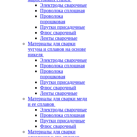
Электроды сварочные
Проволока сплошная
Проволока
порошковая
Прутки присадочные
Флюс сварочный
Ленты сварочные
Материалы для сварки
чугуна и сплавов на основе
никеля
Электроды сварочные
Проволока сплошная
Проволока
порошковая
Прутки присадочные
Флюс сварочный
Ленты сварочные
Материалы для сварки меди
и ее сплавов
Электроды сварочные
Проволока сплошная
Прутки присадочные
Флюс сварочный
Материалы для сварки