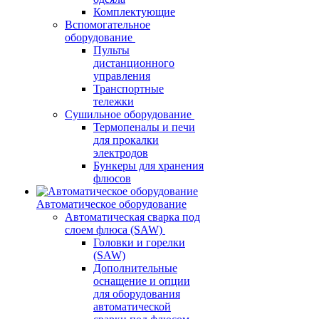
Комплектующие
Вспомогательное
оборудование
Пульты
дистанционного
управления
Транспортные
тележки
Сушильное оборудование
Термопеналы и печи
для прокалки
электродов
Бункеры для хранения
флюсов
Автоматическое оборудование
Автоматическая сварка под
слоем флюса (SAW)
Головки и горелки
(SAW)
Дополнительные
оснащение и опции
для оборудования
автоматической