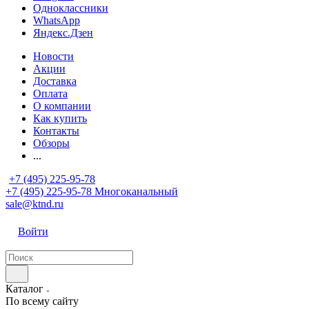
Одноклассники
WhatsApp
Яндекс.Дзен
Новости
Акции
Доставка
Оплата
О компании
Как купить
Контакты
Обзоры
...
+7 (495) 225-95-78
+7 (495) 225-95-78
Многоканальный
sale@ktnd.ru
Войти
Каталог
По всему сайту