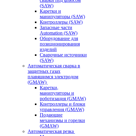
сварки под флюсом
(SAW)
Каретки и
манипуляторы (SAW)
Контроллеры (SAW)
Запасные части
Automation (SAW)
Оборудование для
позиционирования
изделий
Сварочные источники
(SAW)
Автоматическая сварка в
защитных газах
плавящимся электродом
(GMAW)
Каретки,
манипуляторы и
роботизация (GMAW)
Контроллеры и блоки
управления (GMAW)
Подающие
механизмы и горелки
(GMAW)
Автоматическая резка