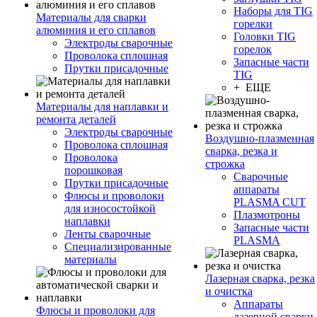
Наборы для TIG
Материалы для сварки
горелки
алюминия и его сплавов
Головки TIG
Электроды сварочные
горелок
Проволока сплошная
Запасные части
Прутки присадочные
TIG
+ ЕЩЕ
Материалы для наплавки и
ремонта деталей
Электроды сварочные
Воздушно-плазменная
Проволока сплошная
сварка, резка и
Проволока
строжка
порошковая
Сварочные
Прутки присадочные
аппараты
Флюсы и проволоки
PLASMA CUT
для износостойкой
Плазмотроны
наплавки
Запасные части
Ленты сварочные
PLASMA
Специализированные
материалы
Лазерная сварка, резка
и очистка
Аппараты
Флюсы и проволоки для
лазерной сварки