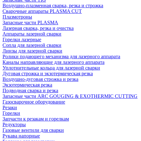
Воздушно-плазменная сварка, резка и строжка
Сварочные аппараты PLASMA CUT
Плазмотроны
Запасные части PLASMA
Лазерная сварка, резка и очистка
Аппараты лазерной сварки
Горелки лазерные
Сопла для лазерной сварки
Линзы для лазерной сварки
Ролики подающего механизма для лазерного аппарата
Каналы направляющие для лазерного аппарата
Уплотнительные кольца для лазерной сварки
Дуговая строжка и экзотермическая резка
Воздушно-дуговая строжка и резка
Экзотермическая резка
Подводная сварка и резка
Запасные части ARC GOUGING & EXOTHERMIC CUTTING
Газосварочное оборудование
Резаки
Горелки
Запчасти к резакам и горелкам
Редукторы
Газовые вентили для сварки
Рукава напорные