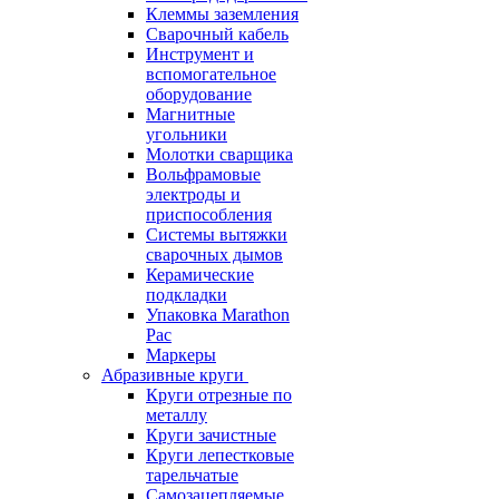
Клеммы заземления
Сварочный кабель
Инструмент и
вспомогательное
оборудование
Магнитные
угольники
Молотки сварщика
Вольфрамовые
электроды и
приспособления
Системы вытяжки
сварочных дымов
Керамические
подкладки
Упаковка Marathon
Pac
Маркеры
Абразивные круги
Круги отрезные по
металлу
Круги зачистные
Круги лепестковые
тарельчатые
Самозацепляемые