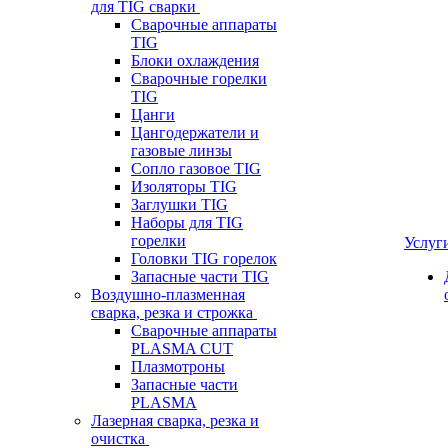
для TIG сварки
Сварочные аппараты
TIG
Блоки охлаждения
Сварочные горелки
TIG
Цанги
Цангодержатели и
газовые линзы
Сопло газовое TIG
Изоляторы TIG
Заглушки TIG
Наборы для TIG
горелки
Услуг
Головки TIG горелок
Запасные части TIG
Воздушно-плазменная
сварка, резка и строжка
Сварочные аппараты
PLASMA CUT
Плазмотроны
Запасные части
PLASMA
Лазерная сварка, резка и
очистка