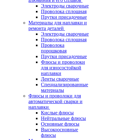
алюминия и его сплавов
Электроды сварочные
Проволока сплошная
Прутки присадочные
Материалы для наплавки и
ремонта деталей
Электроды сварочные
Проволока сплошная
Проволока
порошковая
Прутки присадочные
Флюсы и проволоки
для износостойкой
наплавки
Ленты сварочные
Специализированные
материалы
Флюсы и проволоки для
автоматической сварки и
наплавки
Кислые флюсы
Нейтральные флюсы
Основные флюсы
Высокоосновные
флюсы