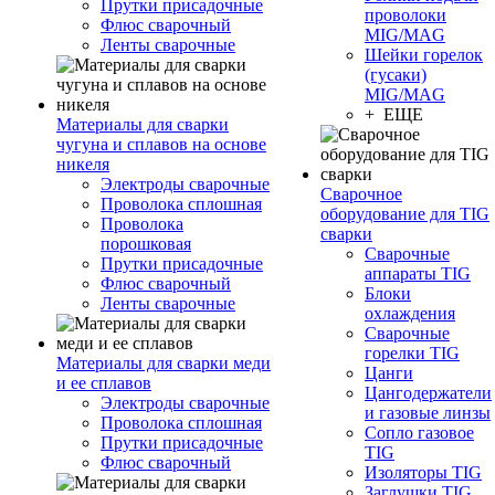
Прутки присадочные
проволоки
Флюс сварочный
MIG/MAG
Ленты сварочные
Шейки горелок
(гусаки)
MIG/MAG
+ ЕЩЕ
Материалы для сварки
чугуна и сплавов на основе
никеля
Электроды сварочные
Сварочное
Проволока сплошная
оборудование для TIG
Проволока
сварки
порошковая
Сварочные
Прутки присадочные
аппараты TIG
Флюс сварочный
Блоки
Ленты сварочные
охлаждения
Сварочные
горелки TIG
Материалы для сварки меди
Цанги
и ее сплавов
Цангодержатели
Электроды сварочные
и газовые линзы
Проволока сплошная
Сопло газовое
Прутки присадочные
TIG
Флюс сварочный
Изоляторы TIG
Заглушки TIG