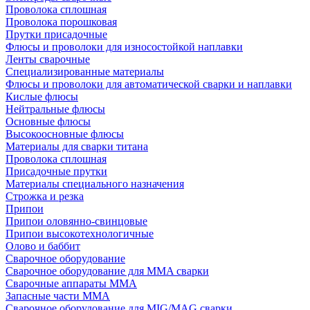
Проволока сплошная
Проволока порошковая
Прутки присадочные
Флюсы и проволоки для износостойкой наплавки
Ленты сварочные
Специализированные материалы
Флюсы и проволоки для автоматической сварки и наплавки
Кислые флюсы
Нейтральные флюсы
Основные флюсы
Высокоосновные флюсы
Материалы для сварки титана
Проволока сплошная
Присадочные прутки
Материалы специального назначения
Строжка и резка
Припои
Припои оловянно-свинцовые
Припои высокотехнологичные
Олово и баббит
Сварочное оборудование
Сварочное оборудование для MMA сварки
Сварочные аппараты MMA
Запасные части MMA
Сварочное оборудование для MIG/MAG сварки