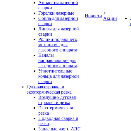
Аппараты лазерной
сварки
Горелки лазерные
Новости
Сопла для лазерной
Акции
сварки
Линзы для лазерной
сварки
Ролики подающего
механизма для
лазерного аппарата
Каналы
направляющие для
лазерного аппарата
Уплотнительные
кольца для лазерной
сварки
Дуговая строжка и
экзотермическая резка
Воздушно-дуговая
строжка и резка
Экзотермическая
резка
Подводная сварка и
резка
Запасные части ARC