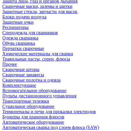
Защита лица, глаз и органов дыхания
Сварочные маски, шлемы и щитки
Защитные стекла, запчасти для масок
Блоки подачи воздуха
Защитные очки
Респираторы
Спецодежда для сварщиков
Одежда сварщика
Обувь сварщика
Перчатки сварочные
Химические материалы для сварки
Травильные пасты, спреи, флюсы
Прочее
Сварочные шторы
Сварочные занавесы
Сварочные полотна и одеяла
Комплектующие
Вспомогательное оборудование
Пульты дистанционного управления
Транспортные тележки
Сушильное оборудование
Термопеналы и печи для прокалки электродов
Бункеры для хранения флюсов
Автоматическое оборудование
Автоматическая сварка под слоем флюса (SAW)