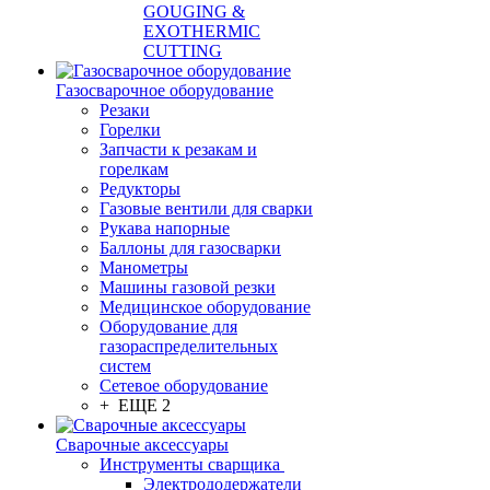
GOUGING &
EXOTHERMIC
CUTTING
Газосварочное оборудование
Резаки
Горелки
Запчасти к резакам и
горелкам
Редукторы
Газовые вентили для сварки
Рукава напорные
Баллоны для газосварки
Манометры
Машины газовой резки
Медицинское оборудование
Оборудование для
газораспределительных
систем
Сетевое оборудование
+ ЕЩЕ 2
Сварочные аксессуары
Инструменты сварщика
Электрододержатели