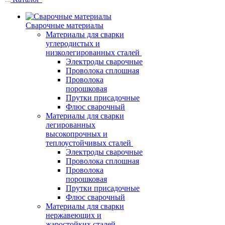
Сварочные материалы
Материалы для сварки
углеродистых и
низколегированных сталей
Электроды сварочные
Проволока сплошная
Проволока
порошковая
Прутки присадочные
Флюс сварочный
Материалы для сварки
легированных
высокопрочных и
теплоустойчивых сталей
Электроды сварочные
Проволока сплошная
Проволока
порошковая
Прутки присадочные
Флюс сварочный
Материалы для сварки
нержавеющих и
жаростойких сталей