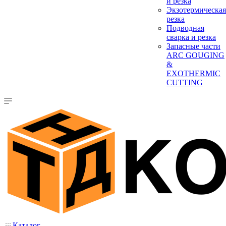
и резка
Экзотермическая
резка
Подводная
сварка и резка
Запасные части
ARC GOUGING
&
EXOTHERMIC
CUTTING
Каталог