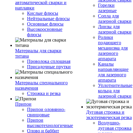
автоматической сварки и
Горелки
наплавки
лазерные
Кислые флюсы
Сопла для
Нейтральные флюсы
лазерной сварки
Основные флюсы
Линзы для
Высокоосновные
лазерной сварки
флюсы
Ролики
подающего
механизма для
Материалы для сварки
лазерного
титана
аппарата
Проволока сплошная
Каналы
Присадочные прутки
направляющие
для лазерного
аппарата
Материалы специального
Уплотнительные
назначения
кольца для
Строжка и резка
лазерной сварки
Припои
Припои оловянно-
Дуговая строжка и
свинцовые
экзотермическая резка
Припои
Воздушно-
высокотехнологичные
дуговая строжка
Олово и баббит