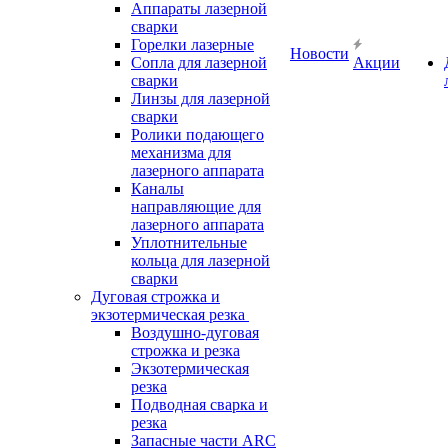
Аппараты лазерной
сварки
Горелки лазерные
Новости
Сопла для лазерной
Акции
сварки
Линзы для лазерной
сварки
Ролики подающего
механизма для
лазерного аппарата
Каналы
направляющие для
лазерного аппарата
Уплотнительные
кольца для лазерной
сварки
Дуговая строжка и
экзотермическая резка
Воздушно-дуговая
строжка и резка
Экзотермическая
резка
Подводная сварка и
резка
Запасные части ARC