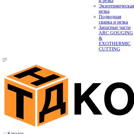
и резка
Экзотермическая
резка
Подводная
сварка и резка
Запасные части
ARC GOUGING
&
EXOTHERMIC
CUTTING
Каталог