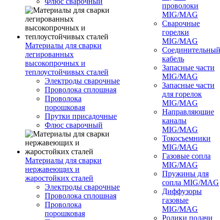
Флюс сварочный
проволоки
MIG/MAG
Сварочные
горелки
MIG/MAG
Материалы для сварки
Соединительны
легированных
кабель
высокопрочных и
Запасные части
теплоустойчивых сталей
MIG/MAG
Электроды сварочные
Запасные части
Проволока сплошная
для горелок
Проволока
MIG/MAG
порошковая
Направляющие
Прутки присадочные
каналы
Флюс сварочный
MIG/MAG
Токосъемники
MIG/MAG
Газовые сопла
Материалы для сварки
MIG/MAG
нержавеющих и
Пружины для
жаростойких сталей
сопла MIG/MAG
Электроды сварочные
Диффузоры
Проволока сплошная
газовые
Проволока
MIG/MAG
порошковая
Ролики подачи