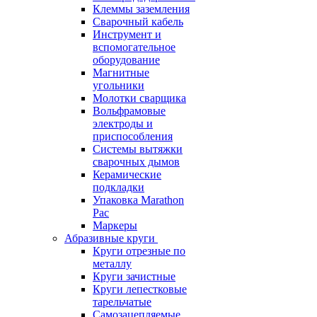
Клеммы заземления
Сварочный кабель
Инструмент и
вспомогательное
оборудование
Магнитные
угольники
Молотки сварщика
Вольфрамовые
электроды и
приспособления
Системы вытяжки
сварочных дымов
Керамические
подкладки
Упаковка Marathon
Pac
Маркеры
Абразивные круги
Круги отрезные по
металлу
Круги зачистные
Круги лепестковые
тарельчатые
Самозацепляемые