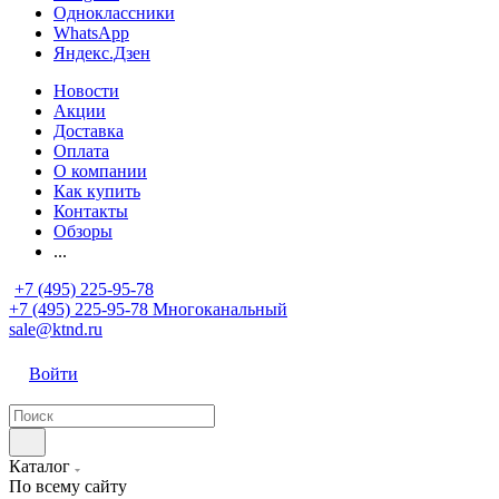
Одноклассники
WhatsApp
Яндекс.Дзен
Новости
Акции
Доставка
Оплата
О компании
Как купить
Контакты
Обзоры
...
+7 (495) 225-95-78
+7 (495) 225-95-78
Многоканальный
sale@ktnd.ru
Войти
Каталог
По всему сайту