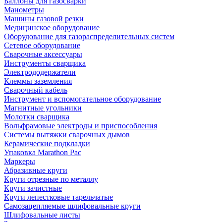
Баллоны для газосварки
Манометры
Машины газовой резки
Медицинское оборудование
Оборудование для газораспределительных систем
Сетевое оборудование
Сварочные аксессуары
Инструменты сварщика
Электрододержатели
Клеммы заземления
Сварочный кабель
Инструмент и вспомогательное оборудование
Магнитные угольники
Молотки сварщика
Вольфрамовые электроды и приспособления
Системы вытяжки сварочных дымов
Керамические подкладки
Упаковка Marathon Pac
Маркеры
Абразивные круги
Круги отрезные по металлу
Круги зачистные
Круги лепестковые тарельчатые
Самозацепляемые шлифовальные круги
Шлифовальные листы