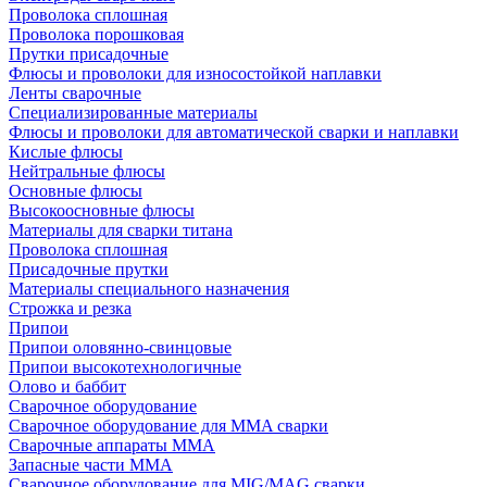
Проволока сплошная
Проволока порошковая
Прутки присадочные
Флюсы и проволоки для износостойкой наплавки
Ленты сварочные
Специализированные материалы
Флюсы и проволоки для автоматической сварки и наплавки
Кислые флюсы
Нейтральные флюсы
Основные флюсы
Высокоосновные флюсы
Материалы для сварки титана
Проволока сплошная
Присадочные прутки
Материалы специального назначения
Строжка и резка
Припои
Припои оловянно-свинцовые
Припои высокотехнологичные
Олово и баббит
Сварочное оборудование
Сварочное оборудование для MMA сварки
Сварочные аппараты MMA
Запасные части MMA
Сварочное оборудование для MIG/MAG сварки