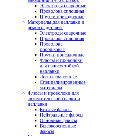
алюминия и его сплавов
Электроды сварочные
Проволока сплошная
Прутки присадочные
Материалы для наплавки и
ремонта деталей
Электроды сварочные
Проволока сплошная
Проволока
порошковая
Прутки присадочные
Флюсы и проволоки
для износостойкой
наплавки
Ленты сварочные
Специализированные
материалы
Флюсы и проволоки для
автоматической сварки и
наплавки
Кислые флюсы
Нейтральные флюсы
Основные флюсы
Высокоосновные
флюсы