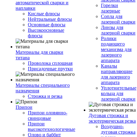
автоматической сварки и
Горелки
наплавки
лазерные
Кислые флюсы
Сопла для
Нейтральные флюсы
лазерной сварки
Основные флюсы
Линзы для
Высокоосновные
лазерной сварки
флюсы
Ролики
подающего
механизма для
Материалы для сварки
лазерного
титана
аппарата
Проволока сплошная
Каналы
Присадочные прутки
направляющие
для лазерного
аппарата
Материалы специального
Уплотнительные
назначения
кольца для
Строжка и резка
лазерной сварки
Припои
Припои оловянно-
Дуговая строжка и
свинцовые
экзотермическая резка
Припои
Воздушно-
высокотехнологичные
дуговая строжка
Олово и баббит