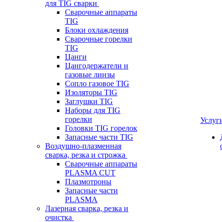
для TIG сварки
Сварочные аппараты
TIG
Блоки охлаждения
Сварочные горелки
TIG
Цанги
Цангодержатели и
газовые линзы
Сопло газовое TIG
Изоляторы TIG
Заглушки TIG
Наборы для TIG
горелки
Услуг
Головки TIG горелок
Запасные части TIG
Воздушно-плазменная
сварка, резка и строжка
Сварочные аппараты
PLASMA CUT
Плазмотроны
Запасные части
PLASMA
Лазерная сварка, резка и
очистка