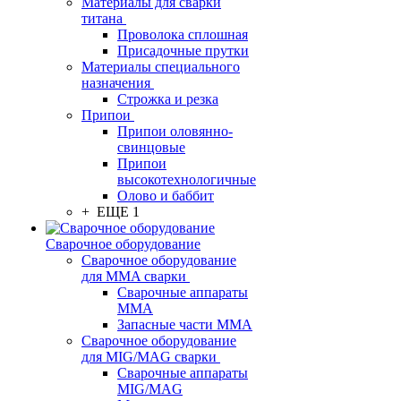
Материалы для сварки
титана
Проволока сплошная
Присадочные прутки
Материалы специального
назначения
Строжка и резка
Припои
Припои оловянно-
свинцовые
Припои
высокотехнологичные
Олово и баббит
+ ЕЩЕ 1
Сварочное оборудование
Сварочное оборудование
для MMA сварки
Сварочные аппараты
MMA
Запасные части MMA
Сварочное оборудование
для MIG/MAG сварки
Сварочные аппараты
MIG/MAG