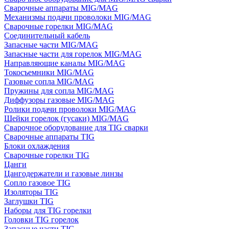
Сварочные аппараты MIG/MAG
Механизмы подачи проволоки MIG/MAG
Сварочные горелки MIG/MAG
Соединительный кабель
Запасные части MIG/MAG
Запасные части для горелок MIG/MAG
Направляющие каналы MIG/MAG
Токосъемники MIG/MAG
Газовые сопла MIG/MAG
Пружины для сопла MIG/MAG
Диффузоры газовые MIG/MAG
Ролики подачи проволоки MIG/MAG
Шейки горелок (гусаки) MIG/MAG
Сварочное оборудование для TIG сварки
Сварочные аппараты TIG
Блоки охлаждения
Сварочные горелки TIG
Цанги
Цангодержатели и газовые линзы
Сопло газовое TIG
Изоляторы TIG
Заглушки TIG
Наборы для TIG горелки
Головки TIG горелок
Запасные части TIG