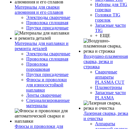
Наборы для TIG
Материалы для сварки
горелки
алюминия и его сплавов
Головки TIG
Электроды сварочные
горелок
Проволока сплошная
Запасные части
Прутки присадочные
TIG
+ ЕЩЕ
Материалы для наплавки и
ремонта деталей
Электроды сварочные
Воздушно-плазменная
Проволока сплошная
сварка, резка и
Проволока
строжка
порошковая
Сварочные
Прутки присадочные
аппараты
Флюсы и проволоки
PLASMA CUT
для износостойкой
Плазмотроны
наплавки
Запасные части
Ленты сварочные
PLASMA
Специализированные
материалы
Лазерная сварка, резка
и очистка
Аппараты
Флюсы и проволоки для
лазерной сварки