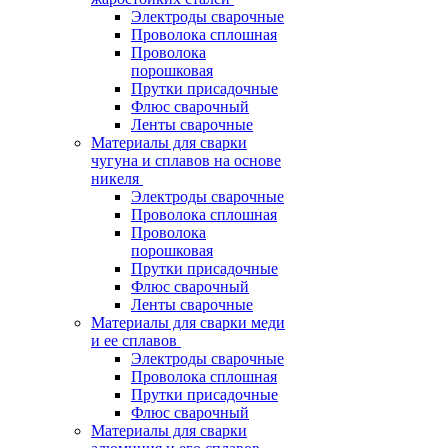
Электроды сварочные
Проволока сплошная
Проволока
порошковая
Прутки присадочные
Флюс сварочный
Ленты сварочные
Материалы для сварки
чугуна и сплавов на основе
никеля
Электроды сварочные
Проволока сплошная
Проволока
порошковая
Прутки присадочные
Флюс сварочный
Ленты сварочные
Материалы для сварки меди
и ее сплавов
Электроды сварочные
Проволока сплошная
Прутки присадочные
Флюс сварочный
Материалы для сварки