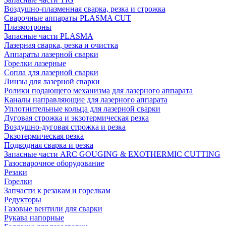
Воздушно-плазменная сварка, резка и строжка
Сварочные аппараты PLASMA CUT
Плазмотроны
Запасные части PLASMA
Лазерная сварка, резка и очистка
Аппараты лазерной сварки
Горелки лазерные
Сопла для лазерной сварки
Линзы для лазерной сварки
Ролики подающего механизма для лазерного аппарата
Каналы направляющие для лазерного аппарата
Уплотнительные кольца для лазерной сварки
Дуговая строжка и экзотермическая резка
Воздушно-дуговая строжка и резка
Экзотермическая резка
Подводная сварка и резка
Запасные части ARC GOUGING & EXOTHERMIC CUTTING
Газосварочное оборудование
Резаки
Горелки
Запчасти к резакам и горелкам
Редукторы
Газовые вентили для сварки
Рукава напорные