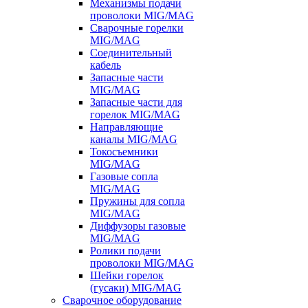
Механизмы подачи
проволоки MIG/MAG
Сварочные горелки
MIG/MAG
Соединительный
кабель
Запасные части
MIG/MAG
Запасные части для
горелок MIG/MAG
Направляющие
каналы MIG/MAG
Токосъемники
MIG/MAG
Газовые сопла
MIG/MAG
Пружины для сопла
MIG/MAG
Диффузоры газовые
MIG/MAG
Ролики подачи
проволоки MIG/MAG
Шейки горелок
(гусаки) MIG/MAG
Сварочное оборудование