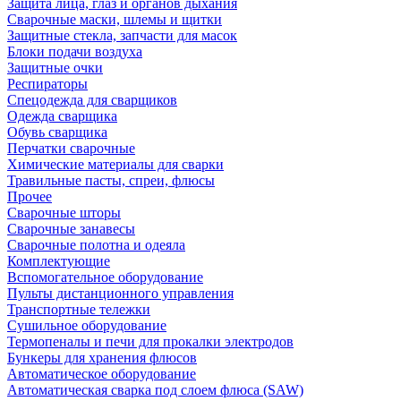
Защита лица, глаз и органов дыхания
Сварочные маски, шлемы и щитки
Защитные стекла, запчасти для масок
Блоки подачи воздуха
Защитные очки
Респираторы
Спецодежда для сварщиков
Одежда сварщика
Обувь сварщика
Перчатки сварочные
Химические материалы для сварки
Травильные пасты, спреи, флюсы
Прочее
Сварочные шторы
Сварочные занавесы
Сварочные полотна и одеяла
Комплектующие
Вспомогательное оборудование
Пульты дистанционного управления
Транспортные тележки
Сушильное оборудование
Термопеналы и печи для прокалки электродов
Бункеры для хранения флюсов
Автоматическое оборудование
Автоматическая сварка под слоем флюса (SAW)