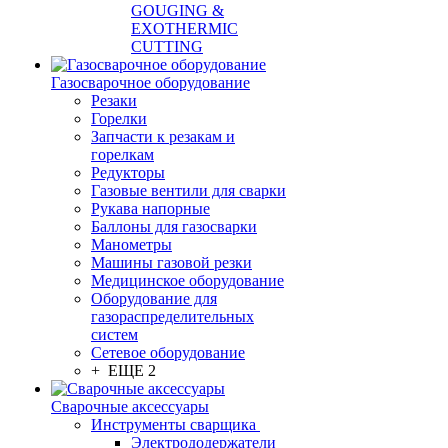
GOUGING &
EXOTHERMIC
CUTTING
Газосварочное оборудование
Резаки
Горелки
Запчасти к резакам и
горелкам
Редукторы
Газовые вентили для сварки
Рукава напорные
Баллоны для газосварки
Манометры
Машины газовой резки
Медицинское оборудование
Оборудование для
газораспределительных
систем
Сетевое оборудование
+ ЕЩЕ 2
Сварочные аксессуары
Инструменты сварщика
Электрододержатели