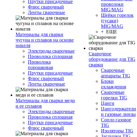
Прутки присадочные
проволоки
Флюс сварочный
MIG/MAG
Ленты сварочные
Шейки горелок
(гусаки)
MIG/MAG
+ ЕЩЕ
Материалы для сварки
чугуна и сплавов на основе
никеля
Электроды сварочные
Сварочное
Проволока сплошная
оборудование для TIG
Проволока
сварки
порошковая
Сварочные
Прутки присадочные
аппараты TIG
Флюс сварочный
Блоки
Ленты сварочные
охлаждения
Сварочные
горелки TIG
Материалы для сварки меди
Цанги
и ее сплавов
Цангодержатели
Электроды сварочные
и газовые линзы
Проволока сплошная
Сопло газовое
Прутки присадочные
TIG
Флюс сварочный
Изоляторы TIG
Заглушки TIG