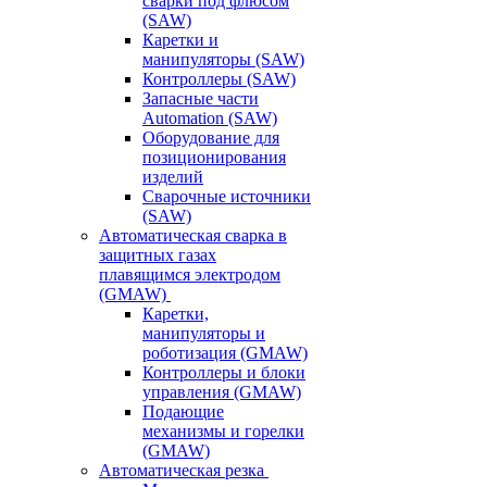
сварки под флюсом
(SAW)
Каретки и
манипуляторы (SAW)
Контроллеры (SAW)
Запасные части
Automation (SAW)
Оборудование для
позиционирования
изделий
Сварочные источники
(SAW)
Автоматическая сварка в
защитных газах
плавящимся электродом
(GMAW)
Каретки,
манипуляторы и
роботизация (GMAW)
Контроллеры и блоки
управления (GMAW)
Подающие
механизмы и горелки
(GMAW)
Автоматическая резка