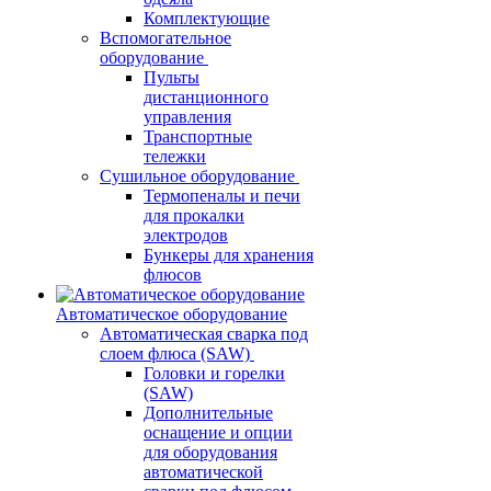
Комплектующие
Вспомогательное
оборудование
Пульты
дистанционного
управления
Транспортные
тележки
Сушильное оборудование
Термопеналы и печи
для прокалки
электродов
Бункеры для хранения
флюсов
Автоматическое оборудование
Автоматическая сварка под
слоем флюса (SAW)
Головки и горелки
(SAW)
Дополнительные
оснащение и опции
для оборудования
автоматической