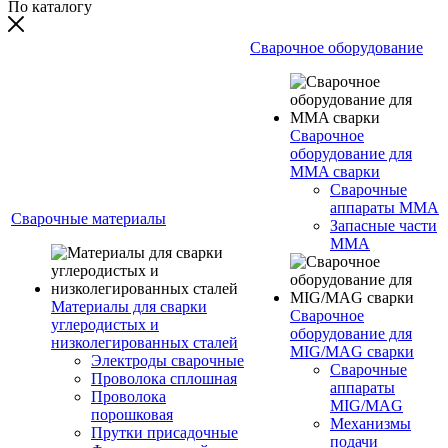
По каталогу
Сварочное оборудование
Сварочное
оборудование для
MMA сварки
Сварочные
аппараты MMA
Сварочные материалы
Запасные части
MMA
Материалы для сварки
Сварочное
углеродистых и
оборудование для
низколегированных сталей
MIG/MAG сварки
Электроды сварочные
Сварочные
Проволока сплошная
аппараты
Проволока
MIG/MAG
порошковая
Механизмы
Прутки присадочные
подачи