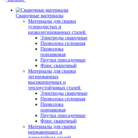
Сварочные материалы
Материалы для сварки
углеродистых и
низколегированных сталей
Электроды сварочные
Проволока сплошная
Проволока
порошковая
Прутки присадочные
Флюс сварочный
Материалы для сварки
легированных
высокопрочных и
теплоустойчивых сталей
Электроды сварочные
Проволока сплошная
Проволока
порошковая
Прутки присадочные
Флюс сварочный
Материалы для сварки
нержавеющих и
жаростойких сталей