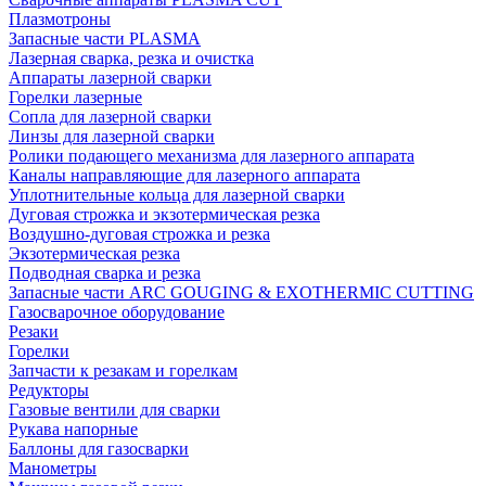
Плазмотроны
Запасные части PLASMA
Лазерная сварка, резка и очистка
Аппараты лазерной сварки
Горелки лазерные
Сопла для лазерной сварки
Линзы для лазерной сварки
Ролики подающего механизма для лазерного аппарата
Каналы направляющие для лазерного аппарата
Уплотнительные кольца для лазерной сварки
Дуговая строжка и экзотермическая резка
Воздушно-дуговая строжка и резка
Экзотермическая резка
Подводная сварка и резка
Запасные части ARC GOUGING & EXOTHERMIC CUTTING
Газосварочное оборудование
Резаки
Горелки
Запчасти к резакам и горелкам
Редукторы
Газовые вентили для сварки
Рукава напорные
Баллоны для газосварки
Манометры