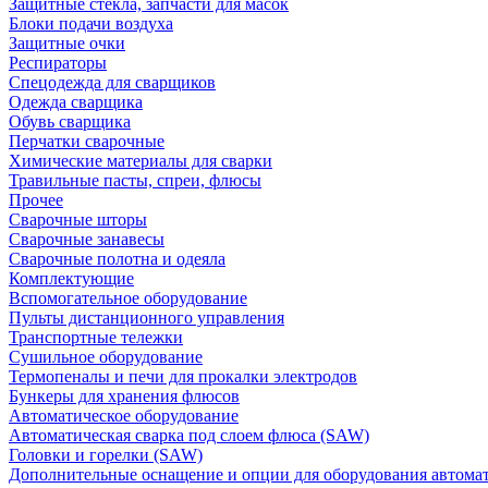
Защитные стекла, запчасти для масок
Блоки подачи воздуха
Защитные очки
Респираторы
Спецодежда для сварщиков
Одежда сварщика
Обувь сварщика
Перчатки сварочные
Химические материалы для сварки
Травильные пасты, спреи, флюсы
Прочее
Сварочные шторы
Сварочные занавесы
Сварочные полотна и одеяла
Комплектующие
Вспомогательное оборудование
Пульты дистанционного управления
Транспортные тележки
Сушильное оборудование
Термопеналы и печи для прокалки электродов
Бункеры для хранения флюсов
Автоматическое оборудование
Автоматическая сварка под слоем флюса (SAW)
Головки и горелки (SAW)
Дополнительные оснащение и опции для оборудования автома