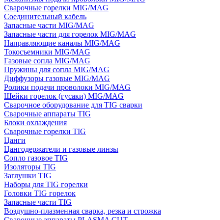
Сварочные горелки MIG/MAG
Соединительный кабель
Запасные части MIG/MAG
Запасные части для горелок MIG/MAG
Направляющие каналы MIG/MAG
Токосъемники MIG/MAG
Газовые сопла MIG/MAG
Пружины для сопла MIG/MAG
Диффузоры газовые MIG/MAG
Ролики подачи проволоки MIG/MAG
Шейки горелок (гусаки) MIG/MAG
Сварочное оборудование для TIG сварки
Сварочные аппараты TIG
Блоки охлаждения
Сварочные горелки TIG
Цанги
Цангодержатели и газовые линзы
Сопло газовое TIG
Изоляторы TIG
Заглушки TIG
Наборы для TIG горелки
Головки TIG горелок
Запасные части TIG
Воздушно-плазменная сварка, резка и строжка
Сварочные аппараты PLASMA CUT