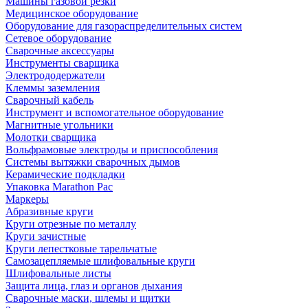
Машины газовой резки
Медицинское оборудование
Оборудование для газораспределительных систем
Сетевое оборудование
Сварочные аксессуары
Инструменты сварщика
Электрододержатели
Клеммы заземления
Сварочный кабель
Инструмент и вспомогательное оборудование
Магнитные угольники
Молотки сварщика
Вольфрамовые электроды и приспособления
Системы вытяжки сварочных дымов
Керамические подкладки
Упаковка Marathon Pac
Маркеры
Абразивные круги
Круги отрезные по металлу
Круги зачистные
Круги лепестковые тарельчатые
Самозацепляемые шлифовальные круги
Шлифовальные листы
Защита лица, глаз и органов дыхания
Сварочные маски, шлемы и щитки