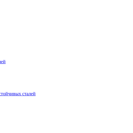
лей
стойчивых сталей