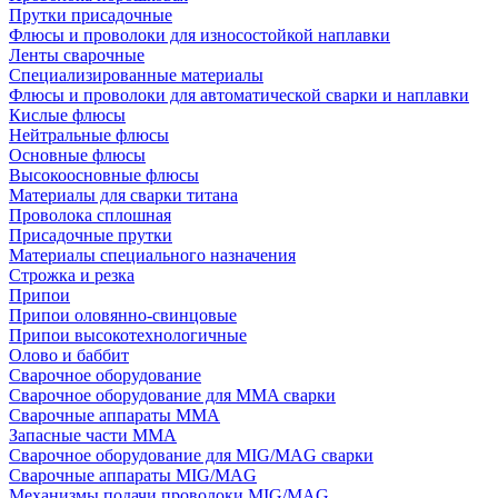
Прутки присадочные
Флюсы и проволоки для износостойкой наплавки
Ленты сварочные
Специализированные материалы
Флюсы и проволоки для автоматической сварки и наплавки
Кислые флюсы
Нейтральные флюсы
Основные флюсы
Высокоосновные флюсы
Материалы для сварки титана
Проволока сплошная
Присадочные прутки
Материалы специального назначения
Строжка и резка
Припои
Припои оловянно-свинцовые
Припои высокотехнологичные
Олово и баббит
Сварочное оборудование
Сварочное оборудование для MMA сварки
Сварочные аппараты MMA
Запасные части MMA
Сварочное оборудование для MIG/MAG сварки
Сварочные аппараты MIG/MAG
Механизмы подачи проволоки MIG/MAG