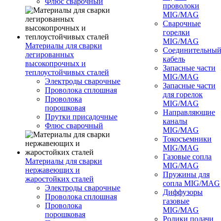
Флюс сварочный
проволоки
MIG/MAG
Сварочные
горелки
MIG/MAG
Материалы для сварки
Соединительны
легированных
кабель
высокопрочных и
Запасные части
теплоустойчивых сталей
MIG/MAG
Электроды сварочные
Запасные части
Проволока сплошная
для горелок
Проволока
MIG/MAG
порошковая
Направляющие
Прутки присадочные
каналы
Флюс сварочный
MIG/MAG
Токосъемники
MIG/MAG
Газовые сопла
Материалы для сварки
MIG/MAG
нержавеющих и
Пружины для
жаростойких сталей
сопла MIG/MAG
Электроды сварочные
Диффузоры
Проволока сплошная
газовые
Проволока
MIG/MAG
порошковая
Ролики подачи