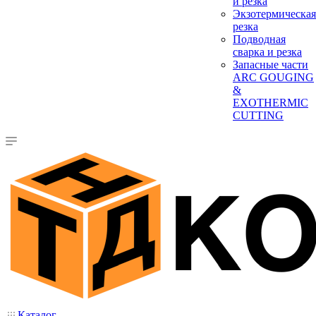
и резка
Экзотермическая
резка
Подводная
сварка и резка
Запасные части
ARC GOUGING
&
EXOTHERMIC
CUTTING
Каталог