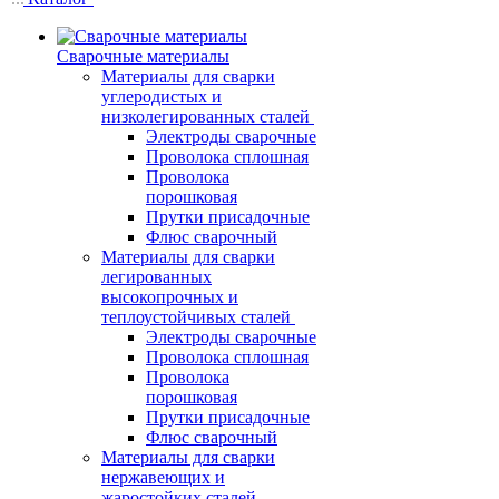
Сварочные материалы
Материалы для сварки
углеродистых и
низколегированных сталей
Электроды сварочные
Проволока сплошная
Проволока
порошковая
Прутки присадочные
Флюс сварочный
Материалы для сварки
легированных
высокопрочных и
теплоустойчивых сталей
Электроды сварочные
Проволока сплошная
Проволока
порошковая
Прутки присадочные
Флюс сварочный
Материалы для сварки
нержавеющих и
жаростойких сталей