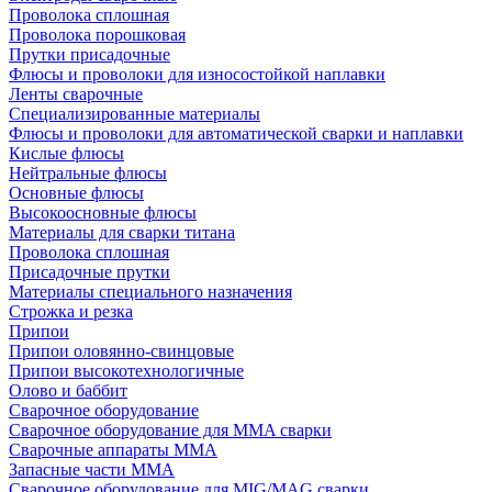
Проволока сплошная
Проволока порошковая
Прутки присадочные
Флюсы и проволоки для износостойкой наплавки
Ленты сварочные
Специализированные материалы
Флюсы и проволоки для автоматической сварки и наплавки
Кислые флюсы
Нейтральные флюсы
Основные флюсы
Высокоосновные флюсы
Материалы для сварки титана
Проволока сплошная
Присадочные прутки
Материалы специального назначения
Строжка и резка
Припои
Припои оловянно-свинцовые
Припои высокотехнологичные
Олово и баббит
Сварочное оборудование
Сварочное оборудование для MMA сварки
Сварочные аппараты MMA
Запасные части MMA
Сварочное оборудование для MIG/MAG сварки