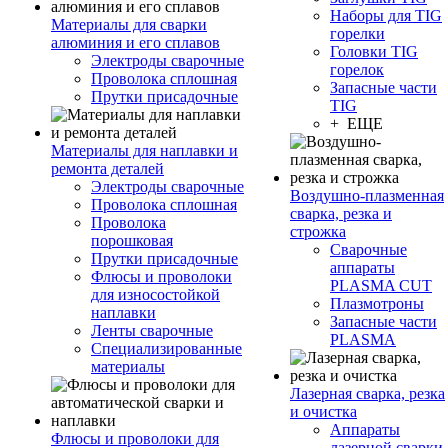
Наборы для TIG
Материалы для сварки
горелки
алюминия и его сплавов
Головки TIG
Электроды сварочные
горелок
Проволока сплошная
Запасные части
Прутки присадочные
TIG
+ ЕЩЕ
Материалы для наплавки и
ремонта деталей
Электроды сварочные
Воздушно-плазменная
Проволока сплошная
сварка, резка и
Проволока
строжка
порошковая
Сварочные
Прутки присадочные
аппараты
Флюсы и проволоки
PLASMA CUT
для износостойкой
Плазмотроны
наплавки
Запасные части
Ленты сварочные
PLASMA
Специализированные
материалы
Лазерная сварка, резка
и очистка
Аппараты
Флюсы и проволоки для
лазерной сварки