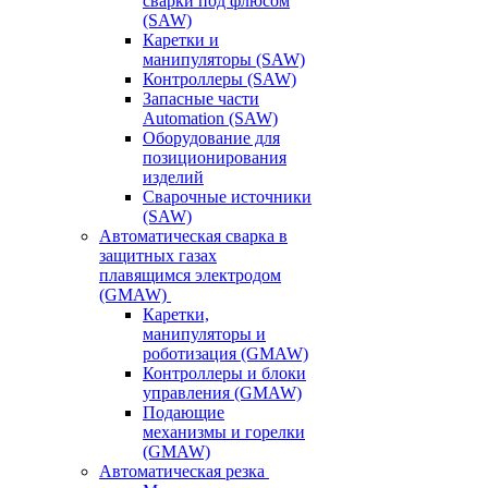
сварки под флюсом
(SAW)
Каретки и
манипуляторы (SAW)
Контроллеры (SAW)
Запасные части
Automation (SAW)
Оборудование для
позиционирования
изделий
Сварочные источники
(SAW)
Автоматическая сварка в
защитных газах
плавящимся электродом
(GMAW)
Каретки,
манипуляторы и
роботизация (GMAW)
Контроллеры и блоки
управления (GMAW)
Подающие
механизмы и горелки
(GMAW)
Автоматическая резка