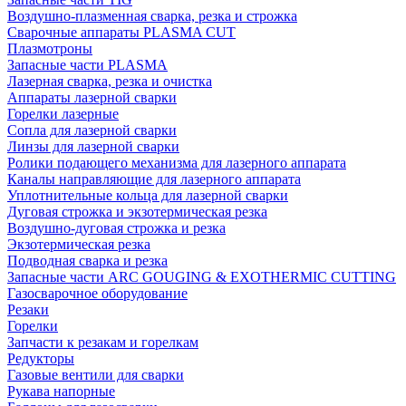
Воздушно-плазменная сварка, резка и строжка
Сварочные аппараты PLASMA CUT
Плазмотроны
Запасные части PLASMA
Лазерная сварка, резка и очистка
Аппараты лазерной сварки
Горелки лазерные
Сопла для лазерной сварки
Линзы для лазерной сварки
Ролики подающего механизма для лазерного аппарата
Каналы направляющие для лазерного аппарата
Уплотнительные кольца для лазерной сварки
Дуговая строжка и экзотермическая резка
Воздушно-дуговая строжка и резка
Экзотермическая резка
Подводная сварка и резка
Запасные части ARC GOUGING & EXOTHERMIC CUTTING
Газосварочное оборудование
Резаки
Горелки
Запчасти к резакам и горелкам
Редукторы
Газовые вентили для сварки
Рукава напорные