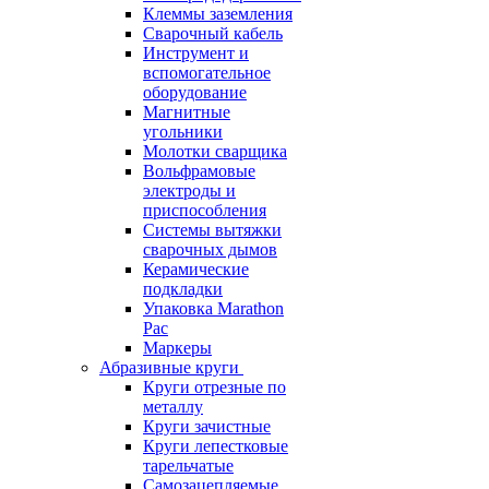
Клеммы заземления
Сварочный кабель
Инструмент и
вспомогательное
оборудование
Магнитные
угольники
Молотки сварщика
Вольфрамовые
электроды и
приспособления
Системы вытяжки
сварочных дымов
Керамические
подкладки
Упаковка Marathon
Pac
Маркеры
Абразивные круги
Круги отрезные по
металлу
Круги зачистные
Круги лепестковые
тарельчатые
Самозацепляемые