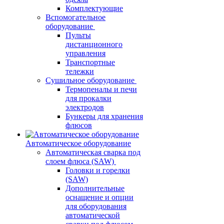
Комплектующие
Вспомогательное
оборудование
Пульты
дистанционного
управления
Транспортные
тележки
Сушильное оборудование
Термопеналы и печи
для прокалки
электродов
Бункеры для хранения
флюсов
Автоматическое оборудование
Автоматическая сварка под
слоем флюса (SAW)
Головки и горелки
(SAW)
Дополнительные
оснащение и опции
для оборудования
автоматической