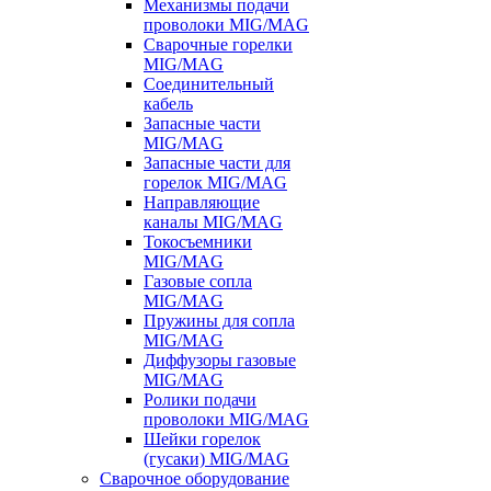
Механизмы подачи
проволоки MIG/MAG
Сварочные горелки
MIG/MAG
Соединительный
кабель
Запасные части
MIG/MAG
Запасные части для
горелок MIG/MAG
Направляющие
каналы MIG/MAG
Токосъемники
MIG/MAG
Газовые сопла
MIG/MAG
Пружины для сопла
MIG/MAG
Диффузоры газовые
MIG/MAG
Ролики подачи
проволоки MIG/MAG
Шейки горелок
(гусаки) MIG/MAG
Сварочное оборудование