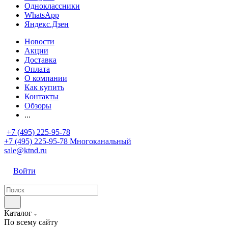
Одноклассники
WhatsApp
Яндекс.Дзен
Новости
Акции
Доставка
Оплата
О компании
Как купить
Контакты
Обзоры
...
+7 (495) 225-95-78
+7 (495) 225-95-78
Многоканальный
sale@ktnd.ru
Войти
Каталог
По всему сайту