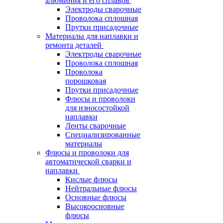
алюминия и его сплавов
Электроды сварочные
Проволока сплошная
Прутки присадочные
Материалы для наплавки и
ремонта деталей
Электроды сварочные
Проволока сплошная
Проволока
порошковая
Прутки присадочные
Флюсы и проволоки
для износостойкой
наплавки
Ленты сварочные
Специализированные
материалы
Флюсы и проволоки для
автоматической сварки и
наплавки
Кислые флюсы
Нейтральные флюсы
Основные флюсы
Высокоосновные
флюсы