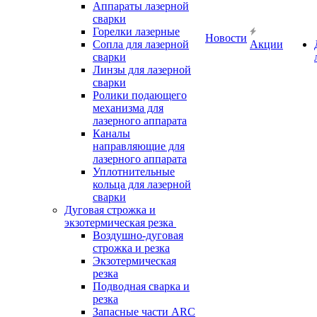
Аппараты лазерной
сварки
Горелки лазерные
Новости
Сопла для лазерной
Акции
сварки
Линзы для лазерной
сварки
Ролики подающего
механизма для
лазерного аппарата
Каналы
направляющие для
лазерного аппарата
Уплотнительные
кольца для лазерной
сварки
Дуговая строжка и
экзотермическая резка
Воздушно-дуговая
строжка и резка
Экзотермическая
резка
Подводная сварка и
резка
Запасные части ARC