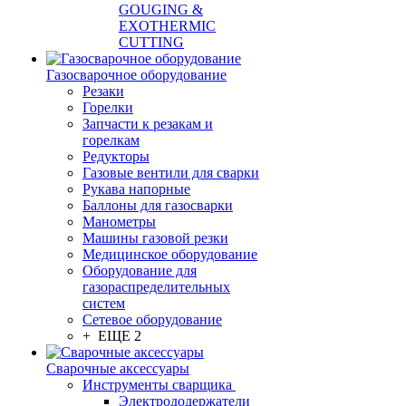
GOUGING &
EXOTHERMIC
CUTTING
Газосварочное оборудование
Резаки
Горелки
Запчасти к резакам и
горелкам
Редукторы
Газовые вентили для сварки
Рукава напорные
Баллоны для газосварки
Манометры
Машины газовой резки
Медицинское оборудование
Оборудование для
газораспределительных
систем
Сетевое оборудование
+ ЕЩЕ 2
Сварочные аксессуары
Инструменты сварщика
Электрододержатели