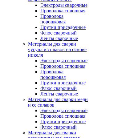
Электроды сварочные
Проволока сплошная
Проволока
порошковая
Прутки присадочные
Флюс сварочный
Ленты сварочные
Материалы для сварки
чугуна и сплавов на основе
никеля
Электроды сварочные
Проволока сплошная
Проволока
порошковая
Прутки присадочные
Флюс сварочный
Ленты сварочные
Материалы для сварки меди
и ее сплавов
Электроды сварочные
Проволока сплошная
Прутки присадочные
Флюс сварочный
Материалы для сварки