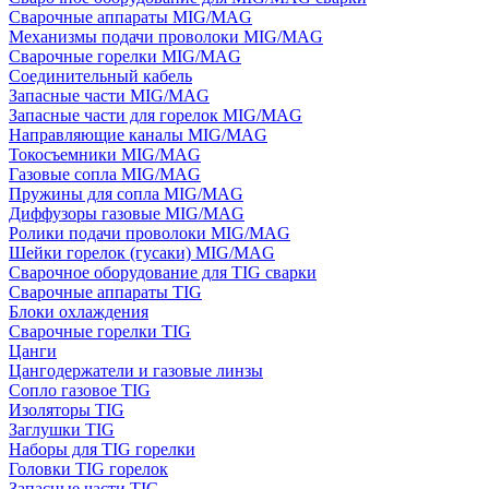
Сварочные аппараты MIG/MAG
Механизмы подачи проволоки MIG/MAG
Сварочные горелки MIG/MAG
Соединительный кабель
Запасные части MIG/MAG
Запасные части для горелок MIG/MAG
Направляющие каналы MIG/MAG
Токосъемники MIG/MAG
Газовые сопла MIG/MAG
Пружины для сопла MIG/MAG
Диффузоры газовые MIG/MAG
Ролики подачи проволоки MIG/MAG
Шейки горелок (гусаки) MIG/MAG
Сварочное оборудование для TIG сварки
Сварочные аппараты TIG
Блоки охлаждения
Сварочные горелки TIG
Цанги
Цангодержатели и газовые линзы
Сопло газовое TIG
Изоляторы TIG
Заглушки TIG
Наборы для TIG горелки
Головки TIG горелок
Запасные части TIG