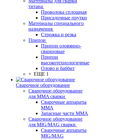
Материалы для сварки
титана
Проволока сплошная
Присадочные прутки
Материалы специального
назначения
Строжка и резка
Припои
Припои оловянно-
свинцовые
Припои
высокотехнологичные
Олово и баббит
+ ЕЩЕ 1
Сварочное оборудование
Сварочное оборудование
для MMA сварки
Сварочные аппараты
MMA
Запасные части MMA
Сварочное оборудование
для MIG/MAG сварки
Сварочные аппараты
MIG/MAG