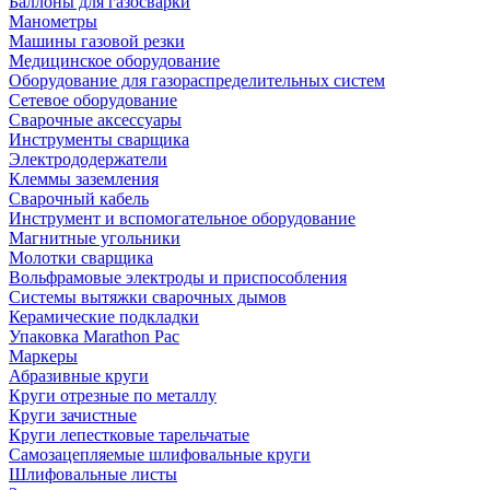
Баллоны для газосварки
Манометры
Машины газовой резки
Медицинское оборудование
Оборудование для газораспределительных систем
Сетевое оборудование
Сварочные аксессуары
Инструменты сварщика
Электрододержатели
Клеммы заземления
Сварочный кабель
Инструмент и вспомогательное оборудование
Магнитные угольники
Молотки сварщика
Вольфрамовые электроды и приспособления
Системы вытяжки сварочных дымов
Керамические подкладки
Упаковка Marathon Pac
Маркеры
Абразивные круги
Круги отрезные по металлу
Круги зачистные
Круги лепестковые тарельчатые
Самозацепляемые шлифовальные круги
Шлифовальные листы