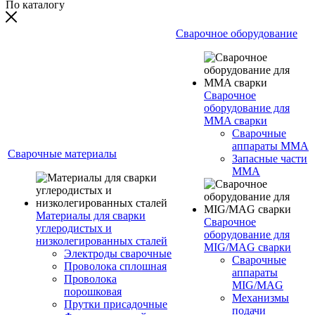
По каталогу
Сварочное оборудование
Сварочное
оборудование для
MMA сварки
Сварочные
аппараты MMA
Сварочные материалы
Запасные части
MMA
Материалы для сварки
Сварочное
углеродистых и
оборудование для
низколегированных сталей
MIG/MAG сварки
Электроды сварочные
Сварочные
Проволока сплошная
аппараты
Проволока
MIG/MAG
порошковая
Механизмы
Прутки присадочные
подачи