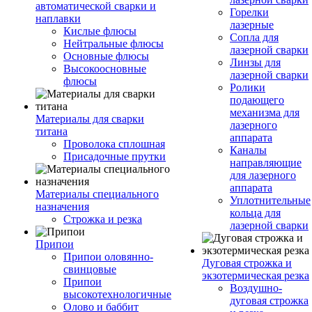
автоматической сварки и
Горелки
наплавки
лазерные
Кислые флюсы
Сопла для
Нейтральные флюсы
лазерной сварки
Основные флюсы
Линзы для
Высокоосновные
лазерной сварки
флюсы
Ролики
подающего
механизма для
Материалы для сварки
лазерного
титана
аппарата
Проволока сплошная
Каналы
Присадочные прутки
направляющие
для лазерного
аппарата
Материалы специального
Уплотнительные
назначения
кольца для
Строжка и резка
лазерной сварки
Припои
Припои оловянно-
Дуговая строжка и
свинцовые
экзотермическая резка
Припои
Воздушно-
высокотехнологичные
дуговая строжка
Олово и баббит