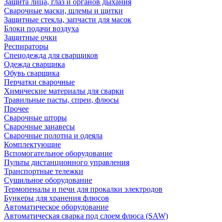
Защита лица, глаз и органов дыхания
Сварочные маски, шлемы и щитки
Защитные стекла, запчасти для масок
Блоки подачи воздуха
Защитные очки
Респираторы
Спецодежда для сварщиков
Одежда сварщика
Обувь сварщика
Перчатки сварочные
Химические материалы для сварки
Травильные пасты, спреи, флюсы
Прочее
Сварочные шторы
Сварочные занавесы
Сварочные полотна и одеяла
Комплектующие
Вспомогательное оборудование
Пульты дистанционного управления
Транспортные тележки
Сушильное оборудование
Термопеналы и печи для прокалки электродов
Бункеры для хранения флюсов
Автоматическое оборудование
Автоматическая сварка под слоем флюса (SAW)