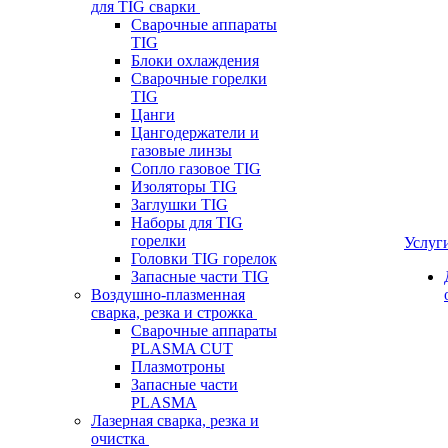
для TIG сварки
Сварочные аппараты
TIG
Блоки охлаждения
Сварочные горелки
TIG
Цанги
Цангодержатели и
газовые линзы
Сопло газовое TIG
Изоляторы TIG
Заглушки TIG
Наборы для TIG
горелки
Услуг
Головки TIG горелок
Запасные части TIG
Воздушно-плазменная
сварка, резка и строжка
Сварочные аппараты
PLASMA CUT
Плазмотроны
Запасные части
PLASMA
Лазерная сварка, резка и
очистка