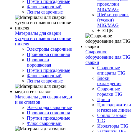
Прутки присадочные
проволоки
Флюс сварочный
MIG/MAG
Ленты сварочные
Шейки горелок
(гусаки)
MIG/MAG
+ ЕЩЕ
Материалы для сварки
чугуна и сплавов на основе
никеля
Электроды сварочные
Сварочное
Проволока сплошная
оборудование для TIG
Проволока
сварки
порошковая
Сварочные
Прутки присадочные
аппараты TIG
Флюс сварочный
Блоки
Ленты сварочные
охлаждения
Сварочные
горелки TIG
Материалы для сварки меди
Цанги
и ее сплавов
Цангодержатели
Электроды сварочные
и газовые линзы
Проволока сплошная
Сопло газовое
Прутки присадочные
TIG
Флюс сварочный
Изоляторы TIG
Заглушки TIG