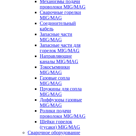
Механизмы подачи
проволоки MIG/MAG
Сварочные горелки
MIG/MAG
Соединительный
кабель
Запасные части
MIG/MAG
Запасные части для
горелок MIG/MAG
Направляющие
каналы MIG/MAG
Токосъемники
MIG/MAG
Газовые сопла
MIG/MAG
Пружины для сопла
MIG/MAG
Диффузоры газовые
MIG/MAG
Ролики подачи
проволоки MIG/MAG
Шейки горелок
(гусаки) MIG/MAG
Сварочное оборудование