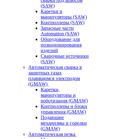
сварки под флюсом
(SAW)
Каретки и
манипуляторы (SAW)
Контроллеры (SAW)
Запасные части
Automation (SAW)
Оборудование для
позиционирования
изделий
Сварочные источники
(SAW)
Автоматическая сварка в
защитных газах
плавящимся электродом
(GMAW)
Каретки,
манипуляторы и
роботизация (GMAW)
Контроллеры и блоки
управления (GMAW)
Подающие
механизмы и горелки
(GMAW)
Автоматическая резка