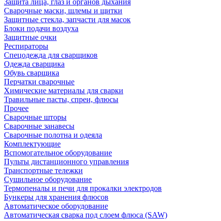
Защита лица, глаз и органов дыхания
Сварочные маски, шлемы и щитки
Защитные стекла, запчасти для масок
Блоки подачи воздуха
Защитные очки
Респираторы
Спецодежда для сварщиков
Одежда сварщика
Обувь сварщика
Перчатки сварочные
Химические материалы для сварки
Травильные пасты, спреи, флюсы
Прочее
Сварочные шторы
Сварочные занавесы
Сварочные полотна и одеяла
Комплектующие
Вспомогательное оборудование
Пульты дистанционного управления
Транспортные тележки
Сушильное оборудование
Термопеналы и печи для прокалки электродов
Бункеры для хранения флюсов
Автоматическое оборудование
Автоматическая сварка под слоем флюса (SAW)