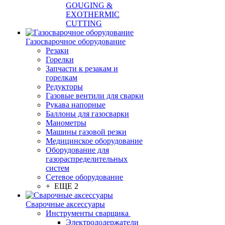
GOUGING &
EXOTHERMIC
CUTTING
Газосварочное оборудование
Резаки
Горелки
Запчасти к резакам и
горелкам
Редукторы
Газовые вентили для сварки
Рукава напорные
Баллоны для газосварки
Манометры
Машины газовой резки
Медицинское оборудование
Оборудование для
газораспределительных
систем
Сетевое оборудование
+ ЕЩЕ 2
Сварочные аксессуары
Инструменты сварщика
Электрододержатели