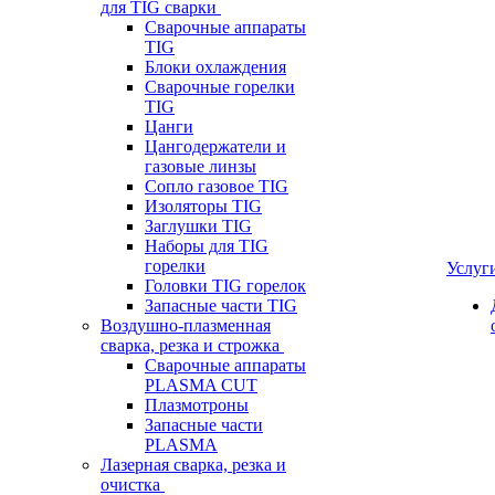
для TIG сварки
Сварочные аппараты
TIG
Блоки охлаждения
Сварочные горелки
TIG
Цанги
Цангодержатели и
газовые линзы
Сопло газовое TIG
Изоляторы TIG
Заглушки TIG
Наборы для TIG
горелки
Услуг
Головки TIG горелок
Запасные части TIG
Воздушно-плазменная
сварка, резка и строжка
Сварочные аппараты
PLASMA CUT
Плазмотроны
Запасные части
PLASMA
Лазерная сварка, резка и
очистка