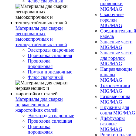
Флюс сварочный
проволоки
MIG/MAG
Сварочные
горелки
MIG/MAG
Материалы для сварки
Соединительны
легированных
кабель
высокопрочных и
Запасные части
теплоустойчивых сталей
MIG/MAG
Электроды сварочные
Запасные части
Проволока сплошная
для горелок
Проволока
MIG/MAG
порошковая
Направляющие
Прутки присадочные
каналы
Флюс сварочный
MIG/MAG
Токосъемники
MIG/MAG
Газовые сопла
Материалы для сварки
MIG/MAG
нержавеющих и
Пружины для
жаростойких сталей
сопла MIG/MAG
Электроды сварочные
Диффузоры
Проволока сплошная
газовые
Проволока
MIG/MAG
порошковая
Ролики подачи