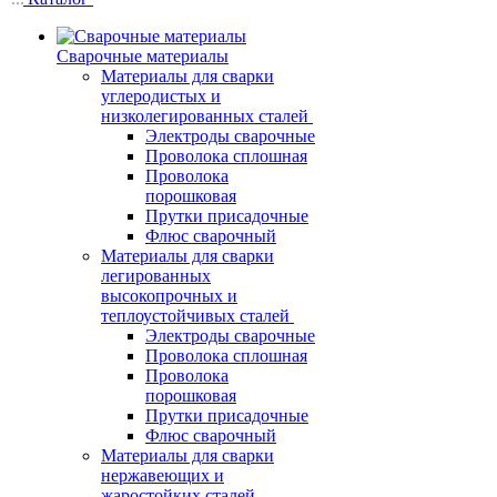
Сварочные материалы
Материалы для сварки
углеродистых и
низколегированных сталей
Электроды сварочные
Проволока сплошная
Проволока
порошковая
Прутки присадочные
Флюс сварочный
Материалы для сварки
легированных
высокопрочных и
теплоустойчивых сталей
Электроды сварочные
Проволока сплошная
Проволока
порошковая
Прутки присадочные
Флюс сварочный
Материалы для сварки
нержавеющих и
жаростойких сталей