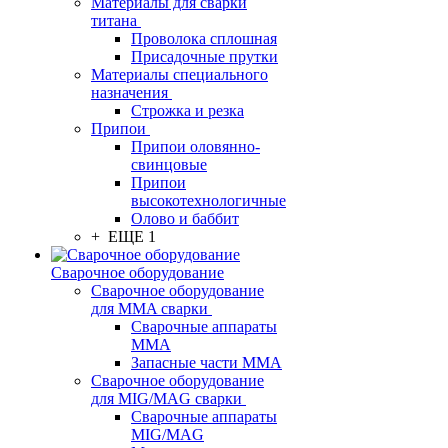
Материалы для сварки
титана
Проволока сплошная
Присадочные прутки
Материалы специального
назначения
Строжка и резка
Припои
Припои оловянно-
свинцовые
Припои
высокотехнологичные
Олово и баббит
+ ЕЩЕ 1
Сварочное оборудование
Сварочное оборудование
для MMA сварки
Сварочные аппараты
MMA
Запасные части MMA
Сварочное оборудование
для MIG/MAG сварки
Сварочные аппараты
MIG/MAG