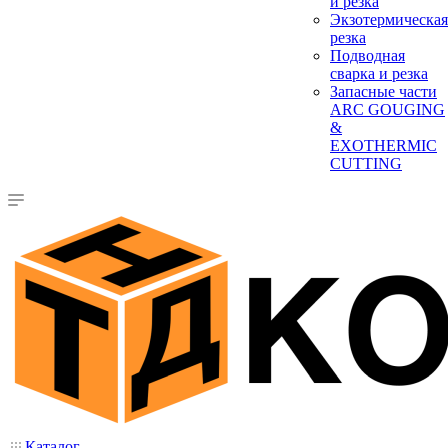
и резка
Экзотермическая
резка
Подводная
сварка и резка
Запасные части
ARC GOUGING
&
EXOTHERMIC
CUTTING
Каталог