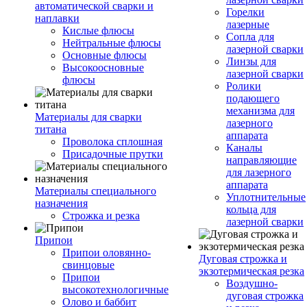
автоматической сварки и
Горелки
наплавки
лазерные
Кислые флюсы
Сопла для
Нейтральные флюсы
лазерной сварки
Основные флюсы
Линзы для
Высокоосновные
лазерной сварки
флюсы
Ролики
подающего
механизма для
Материалы для сварки
лазерного
титана
аппарата
Проволока сплошная
Каналы
Присадочные прутки
направляющие
для лазерного
аппарата
Материалы специального
Уплотнительные
назначения
кольца для
Строжка и резка
лазерной сварки
Припои
Припои оловянно-
Дуговая строжка и
свинцовые
экзотермическая резка
Припои
Воздушно-
высокотехнологичные
дуговая строжка
Олово и баббит