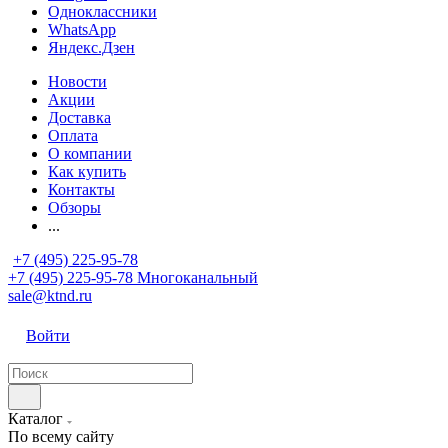
Одноклассники
WhatsApp
Яндекс.Дзен
Новости
Акции
Доставка
Оплата
О компании
Как купить
Контакты
Обзоры
...
+7 (495) 225-95-78
+7 (495) 225-95-78
Многоканальный
sale@ktnd.ru
Войти
Каталог
По всему сайту