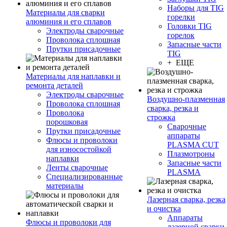
Наборы для TIG
Материалы для сварки
горелки
алюминия и его сплавов
Головки TIG
Электроды сварочные
горелок
Проволока сплошная
Запасные части
Прутки присадочные
TIG
+ ЕЩЕ
Материалы для наплавки и
ремонта деталей
Электроды сварочные
Воздушно-плазменная
Проволока сплошная
сварка, резка и
Проволока
строжка
порошковая
Сварочные
Прутки присадочные
аппараты
Флюсы и проволоки
PLASMA CUT
для износостойкой
Плазмотроны
наплавки
Запасные части
Ленты сварочные
PLASMA
Специализированные
материалы
Лазерная сварка, резка
и очистка
Аппараты
Флюсы и проволоки для
лазерной сварки