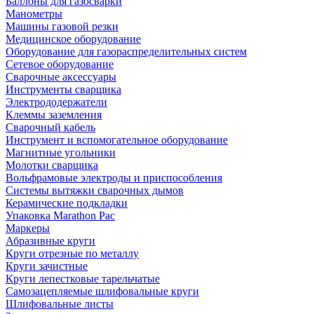
Баллоны для газосварки
Манометры
Машины газовой резки
Медицинское оборудование
Оборудование для газораспределительных систем
Сетевое оборудование
Сварочные аксессуары
Инструменты сварщика
Электрододержатели
Клеммы заземления
Сварочный кабель
Инструмент и вспомогательное оборудование
Магнитные угольники
Молотки сварщика
Вольфрамовые электроды и приспособления
Системы вытяжки сварочных дымов
Керамические подкладки
Упаковка Marathon Pac
Маркеры
Абразивные круги
Круги отрезные по металлу
Круги зачистные
Круги лепестковые тарельчатые
Самозацепляемые шлифовальные круги
Шлифовальные листы