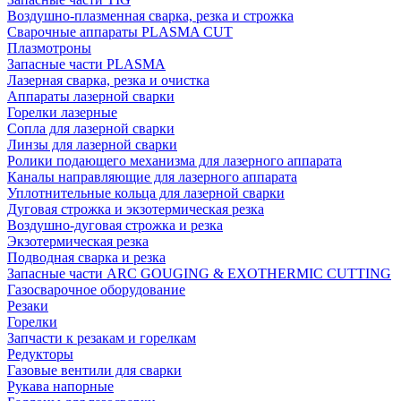
Воздушно-плазменная сварка, резка и строжка
Сварочные аппараты PLASMA CUT
Плазмотроны
Запасные части PLASMA
Лазерная сварка, резка и очистка
Аппараты лазерной сварки
Горелки лазерные
Сопла для лазерной сварки
Линзы для лазерной сварки
Ролики подающего механизма для лазерного аппарата
Каналы направляющие для лазерного аппарата
Уплотнительные кольца для лазерной сварки
Дуговая строжка и экзотермическая резка
Воздушно-дуговая строжка и резка
Экзотермическая резка
Подводная сварка и резка
Запасные части ARC GOUGING & EXOTHERMIC CUTTING
Газосварочное оборудование
Резаки
Горелки
Запчасти к резакам и горелкам
Редукторы
Газовые вентили для сварки
Рукава напорные