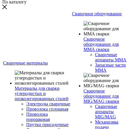
По каталогу
Сварочное оборудование
Сварочное
оборудование для
MMA сварки
Сварочные
аппараты MMA
Сварочные материалы
Запасные части
MMA
Материалы для сварки
Сварочное
углеродистых и
оборудование для
низколегированных сталей
MIG/MAG сварки
Электроды сварочные
Сварочные
Проволока сплошная
аппараты
Проволока
MIG/MAG
порошковая
Механизмы
Прутки присадочные
подачи