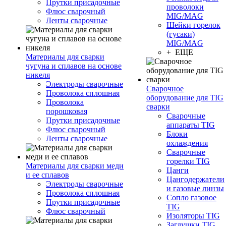
Прутки присадочные
проволоки
Флюс сварочный
MIG/MAG
Ленты сварочные
Шейки горелок
(гусаки)
MIG/MAG
+ ЕЩЕ
Материалы для сварки
чугуна и сплавов на основе
никеля
Электроды сварочные
Сварочное
Проволока сплошная
оборудование для TIG
Проволока
сварки
порошковая
Сварочные
Прутки присадочные
аппараты TIG
Флюс сварочный
Блоки
Ленты сварочные
охлаждения
Сварочные
горелки TIG
Материалы для сварки меди
Цанги
и ее сплавов
Цангодержатели
Электроды сварочные
и газовые линзы
Проволока сплошная
Сопло газовое
Прутки присадочные
TIG
Флюс сварочный
Изоляторы TIG
Заглушки TIG