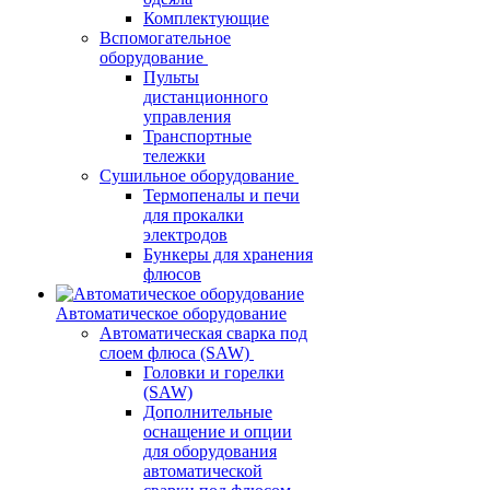
Комплектующие
Вспомогательное
оборудование
Пульты
дистанционного
управления
Транспортные
тележки
Сушильное оборудование
Термопеналы и печи
для прокалки
электродов
Бункеры для хранения
флюсов
Автоматическое оборудование
Автоматическая сварка под
слоем флюса (SAW)
Головки и горелки
(SAW)
Дополнительные
оснащение и опции
для оборудования
автоматической