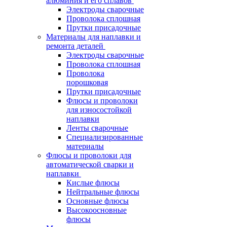
алюминия и его сплавов
Электроды сварочные
Проволока сплошная
Прутки присадочные
Материалы для наплавки и
ремонта деталей
Электроды сварочные
Проволока сплошная
Проволока
порошковая
Прутки присадочные
Флюсы и проволоки
для износостойкой
наплавки
Ленты сварочные
Специализированные
материалы
Флюсы и проволоки для
автоматической сварки и
наплавки
Кислые флюсы
Нейтральные флюсы
Основные флюсы
Высокоосновные
флюсы