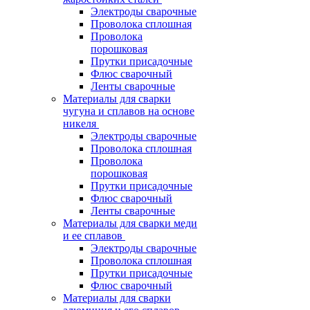
Электроды сварочные
Проволока сплошная
Проволока
порошковая
Прутки присадочные
Флюс сварочный
Ленты сварочные
Материалы для сварки
чугуна и сплавов на основе
никеля
Электроды сварочные
Проволока сплошная
Проволока
порошковая
Прутки присадочные
Флюс сварочный
Ленты сварочные
Материалы для сварки меди
и ее сплавов
Электроды сварочные
Проволока сплошная
Прутки присадочные
Флюс сварочный
Материалы для сварки