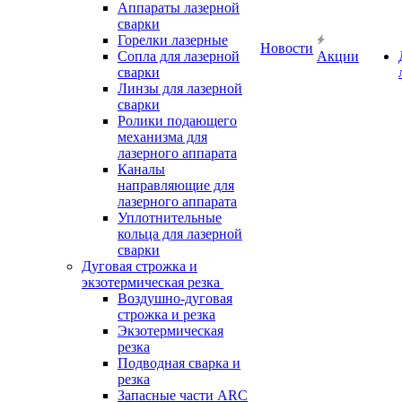
Аппараты лазерной
сварки
Горелки лазерные
Новости
Сопла для лазерной
Акции
сварки
Линзы для лазерной
сварки
Ролики подающего
механизма для
лазерного аппарата
Каналы
направляющие для
лазерного аппарата
Уплотнительные
кольца для лазерной
сварки
Дуговая строжка и
экзотермическая резка
Воздушно-дуговая
строжка и резка
Экзотермическая
резка
Подводная сварка и
резка
Запасные части ARC