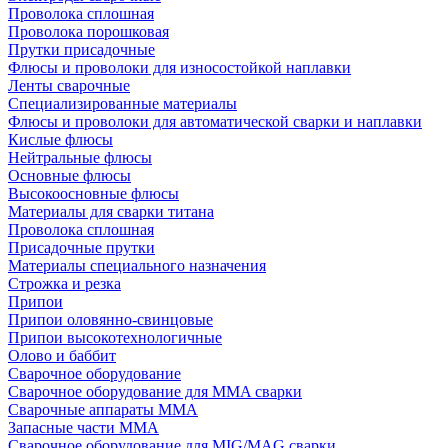
Проволока сплошная
Проволока порошковая
Прутки присадочные
Флюсы и проволоки для износостойкой наплавки
Ленты сварочные
Специализированные материалы
Флюсы и проволоки для автоматической сварки и наплавки
Кислые флюсы
Нейтральные флюсы
Основные флюсы
Высокоосновные флюсы
Материалы для сварки титана
Проволока сплошная
Присадочные прутки
Материалы специального назначения
Строжка и резка
Припои
Припои оловянно-свинцовые
Припои высокотехнологичные
Олово и баббит
Сварочное оборудование
Сварочное оборудование для MMA сварки
Сварочные аппараты MMA
Запасные части MMA
Сварочное оборудование для MIG/MAG сварки