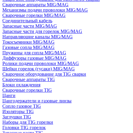
Сварочные аппараты MIG/MAG
Механизмы подачи проволоки MIG/MAG
Сварочные горелки MIG/MAG
Соединительный кабель
Запасные части MIG/MAG
Запасные части для горелок MIG/MAG
Направляющие каналы MIG/MAG
Токосъемники MIG/MAG
Газовые сопла MIG/MAG
Пружины для сопла MIG/MAG
Диффузоры газовые MIG/MAG
Ролики подачи проволоки MIG/MAG
Шейки горелок (гусаки) MIG/MAG
Сварочное оборудование для TIG сварки
Сварочные аппараты TIG
Блоки охлаждения
Сварочные горелки TIG
Цанги
Цангодержатели и газовые линзы
Сопло газовое TIG
Изоляторы TIG
Заглушки TIG
Наборы для TIG горелки
Головки TIG горелок
Запасные части TIG