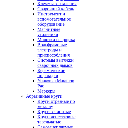
Клеммы заземления
Сварочный кабель
Инструмент и
вспомогательное
оборудование
Магнитные
угольники
Молотки сварщика
Вольфрамовые
электроды и
приспособления
Системы вытяжки
сварочных дымов
Керамические
подкладки
Упаковка Marathon
Pac
Маркеры
Абразивные круги
Круги отрезные по
металлу
Круги зачистные
Круги лепестковые
тарельчатые
Самозацепляемые