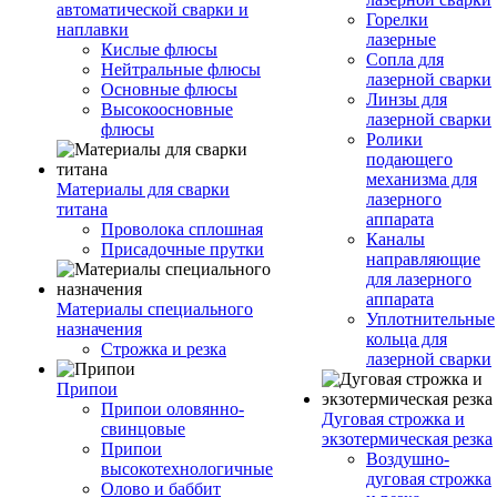
автоматической сварки и
Горелки
наплавки
лазерные
Кислые флюсы
Сопла для
Нейтральные флюсы
лазерной сварки
Основные флюсы
Линзы для
Высокоосновные
лазерной сварки
флюсы
Ролики
подающего
механизма для
Материалы для сварки
лазерного
титана
аппарата
Проволока сплошная
Каналы
Присадочные прутки
направляющие
для лазерного
аппарата
Материалы специального
Уплотнительные
назначения
кольца для
Строжка и резка
лазерной сварки
Припои
Припои оловянно-
Дуговая строжка и
свинцовые
экзотермическая резка
Припои
Воздушно-
высокотехнологичные
дуговая строжка
Олово и баббит