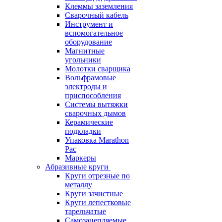
Клеммы заземления
Сварочный кабель
Инструмент и
вспомогательное
оборудование
Магнитные
угольники
Молотки сварщика
Вольфрамовые
электроды и
приспособления
Системы вытяжки
сварочных дымов
Керамические
подкладки
Упаковка Marathon
Pac
Маркеры
Абразивные круги
Круги отрезные по
металлу
Круги зачистные
Круги лепестковые
тарельчатые
Самозацепляемые