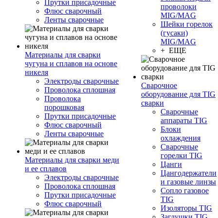
Прутки присадочные
проволоки
Флюс сварочный
MIG/MAG
Ленты сварочные
Шейки горелок
(гусаки)
MIG/MAG
+ ЕЩЕ
Материалы для сварки
чугуна и сплавов на основе
никеля
Электроды сварочные
Сварочное
Проволока сплошная
оборудование для TIG
Проволока
сварки
порошковая
Сварочные
Прутки присадочные
аппараты TIG
Флюс сварочный
Блоки
Ленты сварочные
охлаждения
Сварочные
горелки TIG
Материалы для сварки меди
Цанги
и ее сплавов
Цангодержатели
Электроды сварочные
и газовые линзы
Проволока сплошная
Сопло газовое
Прутки присадочные
TIG
Флюс сварочный
Изоляторы TIG
Заглушки TIG