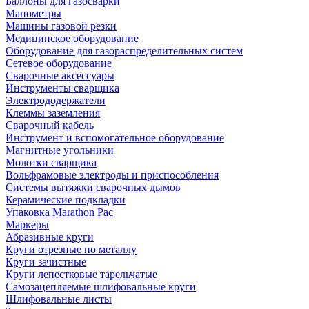
Баллоны для газосварки
Манометры
Машины газовой резки
Медицинское оборудование
Оборудование для газораспределительных систем
Сетевое оборудование
Сварочные аксессуары
Инструменты сварщика
Электрододержатели
Клеммы заземления
Сварочный кабель
Инструмент и вспомогательное оборудование
Магнитные угольники
Молотки сварщика
Вольфрамовые электроды и приспособления
Системы вытяжки сварочных дымов
Керамические подкладки
Упаковка Marathon Pac
Маркеры
Абразивные круги
Круги отрезные по металлу
Круги зачистные
Круги лепестковые тарельчатые
Самозацепляемые шлифовальные круги
Шлифовальные листы