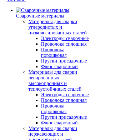
Сварочные материалы
Материалы для сварки
углеродистых и
низколегированных сталей
Электроды сварочные
Проволока сплошная
Проволока
порошковая
Прутки присадочные
Флюс сварочный
Материалы для сварки
легированных
высокопрочных и
теплоустойчивых сталей
Электроды сварочные
Проволока сплошная
Проволока
порошковая
Прутки присадочные
Флюс сварочный
Материалы для сварки
нержавеющих и
жаростойких сталей