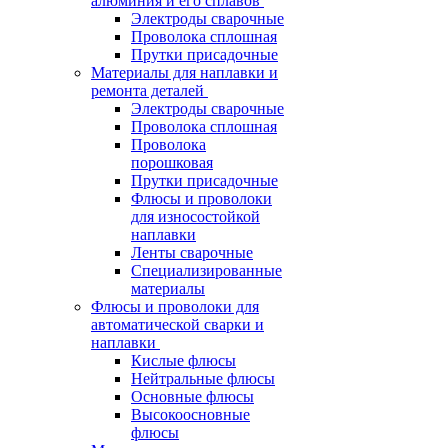
алюминия и его сплавов
Электроды сварочные
Проволока сплошная
Прутки присадочные
Материалы для наплавки и
ремонта деталей
Электроды сварочные
Проволока сплошная
Проволока
порошковая
Прутки присадочные
Флюсы и проволоки
для износостойкой
наплавки
Ленты сварочные
Специализированные
материалы
Флюсы и проволоки для
автоматической сварки и
наплавки
Кислые флюсы
Нейтральные флюсы
Основные флюсы
Высокоосновные
флюсы