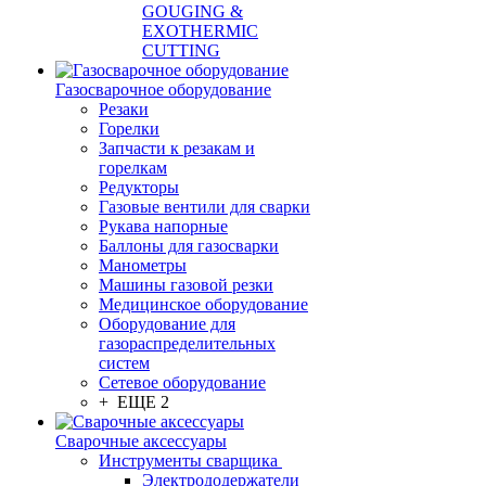
GOUGING &
EXOTHERMIC
CUTTING
Газосварочное оборудование
Резаки
Горелки
Запчасти к резакам и
горелкам
Редукторы
Газовые вентили для сварки
Рукава напорные
Баллоны для газосварки
Манометры
Машины газовой резки
Медицинское оборудование
Оборудование для
газораспределительных
систем
Сетевое оборудование
+ ЕЩЕ 2
Сварочные аксессуары
Инструменты сварщика
Электрододержатели