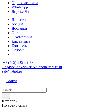
Одноклассники
WhatsApp
Яндекс.Дзен
Новости
Акции
Доставка
Оплата
О компании
Как купить
Контакты
Обзоры
...
+7 (495) 225-95-78
+7 (495) 225-95-78
Многоканальный
sale@ktnd.ru
Войти
Каталог
По всему сайту