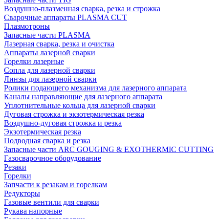
Воздушно-плазменная сварка, резка и строжка
Сварочные аппараты PLASMA CUT
Плазмотроны
Запасные части PLASMA
Лазерная сварка, резка и очистка
Аппараты лазерной сварки
Горелки лазерные
Сопла для лазерной сварки
Линзы для лазерной сварки
Ролики подающего механизма для лазерного аппарата
Каналы направляющие для лазерного аппарата
Уплотнительные кольца для лазерной сварки
Дуговая строжка и экзотермическая резка
Воздушно-дуговая строжка и резка
Экзотермическая резка
Подводная сварка и резка
Запасные части ARC GOUGING & EXOTHERMIC CUTTING
Газосварочное оборудование
Резаки
Горелки
Запчасти к резакам и горелкам
Редукторы
Газовые вентили для сварки
Рукава напорные