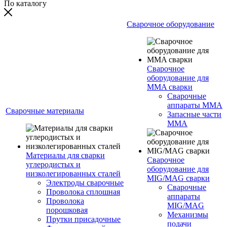
По каталогу
Сварочное оборудование
Сварочное
оборудование для
MMA сварки
Сварочные
аппараты MMA
Сварочные материалы
Запасные части
MMA
Материалы для сварки
Сварочное
углеродистых и
оборудование для
низколегированных сталей
MIG/MAG сварки
Электроды сварочные
Сварочные
Проволока сплошная
аппараты
Проволока
MIG/MAG
порошковая
Механизмы
Прутки присадочные
подачи