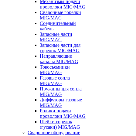
Механизмы подачи
проволоки MIG/MAG
Сварочные горелки
MIG/MAG
Соединительный
кабель
Запасные части
MIG/MAG
Запасные части для
горелок MIG/MAG
Направляющие
каналы MIG/MAG
Токосъемники
MIG/MAG
Газовые сопла
MIG/MAG
Пружины для сопла
MIG/MAG
Диффузоры газовые
MIG/MAG
Ролики подачи
проволоки MIG/MAG
Шейки горелок
(гусаки) MIG/MAG
Сварочное оборудование