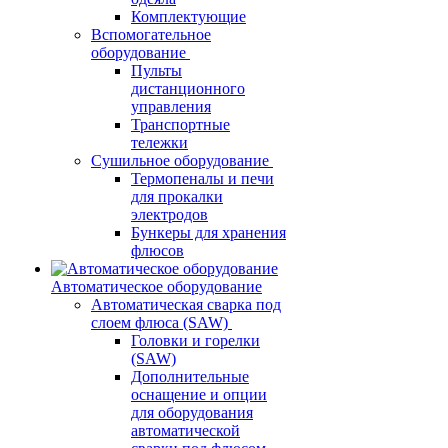
Комплектующие
Вспомогательное
оборудование
Пульты
дистанционного
управления
Транспортные
тележки
Сушильное оборудование
Термопеналы и печи
для прокалки
электродов
Бункеры для хранения
флюсов
Автоматическое оборудование
Автоматическая сварка под
слоем флюса (SAW)
Головки и горелки
(SAW)
Дополнительные
оснащение и опции
для оборудования
автоматической