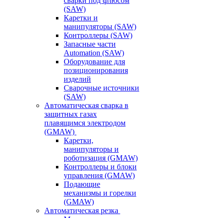
сварки под флюсом
(SAW)
Каретки и
манипуляторы (SAW)
Контроллеры (SAW)
Запасные части
Automation (SAW)
Оборудование для
позиционирования
изделий
Сварочные источники
(SAW)
Автоматическая сварка в
защитных газах
плавящимся электродом
(GMAW)
Каретки,
манипуляторы и
роботизация (GMAW)
Контроллеры и блоки
управления (GMAW)
Подающие
механизмы и горелки
(GMAW)
Автоматическая резка