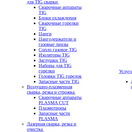
для TIG сварки
Сварочные аппараты
TIG
Блоки охлаждения
Сварочные горелки
TIG
Цанги
Цангодержатели и
газовые линзы
Сопло газовое TIG
Изоляторы TIG
Заглушки TIG
Наборы для TIG
горелки
Услуг
Головки TIG горелок
Запасные части TIG
Воздушно-плазменная
сварка, резка и строжка
Сварочные аппараты
PLASMA CUT
Плазмотроны
Запасные части
PLASMA
Лазерная сварка, резка и
очистка