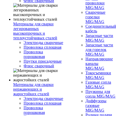
Флюс сварочный
проволоки
MIG/MAG
Сварочные
горелки
MIG/MAG
Материалы для сварки
Соединительны
легированных
кабель
высокопрочных и
Запасные части
теплоустойчивых сталей
MIG/MAG
Электроды сварочные
Запасные части
Проволока сплошная
для горелок
Проволока
MIG/MAG
порошковая
Направляющие
Прутки присадочные
каналы
Флюс сварочный
MIG/MAG
Токосъемники
MIG/MAG
Газовые сопла
Материалы для сварки
MIG/MAG
нержавеющих и
Пружины для
жаростойких сталей
сопла MIG/MAG
Электроды сварочные
Диффузоры
Проволока сплошная
газовые
Проволока
MIG/MAG
порошковая
Ролики подачи