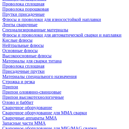
Проволока сплошная
Проволока порошковая
Прутки присадочные
Флюсы и проволоки для износостойкой наплавки
Ленты сварочные
Специализированные материалы
Флюсы и проволоки для автоматической сварки и наплавки
Кислые флюсы
Нейтральные флюсы
Основные флюсы
Высокоосновные флюсы
Материалы для сварки титана
Проволока сплошная
Присадочные прутки
Материалы специального назначения
Строжка и резка
Припои
Припои оловянно-свинцовые
Припои высокотехнологичные
Олово и баббит
Сварочное оборудование
Сварочное оборудование для MMA сварки
Сварочные аппараты MMA
Запасные части MMA
Сварочное оборудование для MIG/MAG сварки