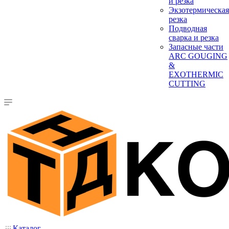
и резка
Экзотермическая
резка
Подводная
сварка и резка
Запасные части
ARC GOUGING
&
EXOTHERMIC
CUTTING
Каталог