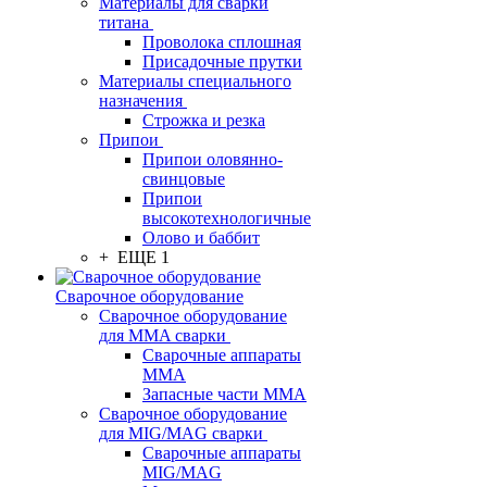
Материалы для сварки
титана
Проволока сплошная
Присадочные прутки
Материалы специального
назначения
Строжка и резка
Припои
Припои оловянно-
свинцовые
Припои
высокотехнологичные
Олово и баббит
+ ЕЩЕ 1
Сварочное оборудование
Сварочное оборудование
для MMA сварки
Сварочные аппараты
MMA
Запасные части MMA
Сварочное оборудование
для MIG/MAG сварки
Сварочные аппараты
MIG/MAG