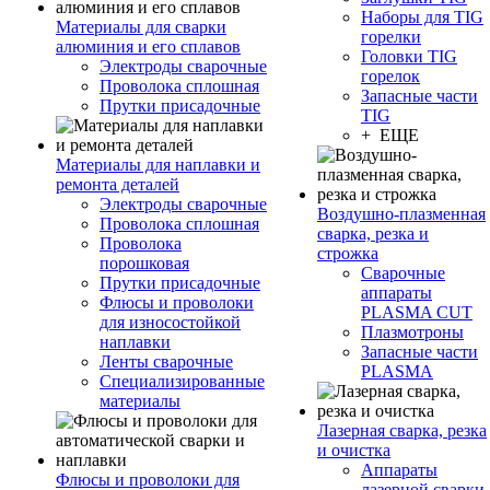
Наборы для TIG
Материалы для сварки
горелки
алюминия и его сплавов
Головки TIG
Электроды сварочные
горелок
Проволока сплошная
Запасные части
Прутки присадочные
TIG
+ ЕЩЕ
Материалы для наплавки и
ремонта деталей
Электроды сварочные
Воздушно-плазменная
Проволока сплошная
сварка, резка и
Проволока
строжка
порошковая
Сварочные
Прутки присадочные
аппараты
Флюсы и проволоки
PLASMA CUT
для износостойкой
Плазмотроны
наплавки
Запасные части
Ленты сварочные
PLASMA
Специализированные
материалы
Лазерная сварка, резка
и очистка
Аппараты
Флюсы и проволоки для
лазерной сварки