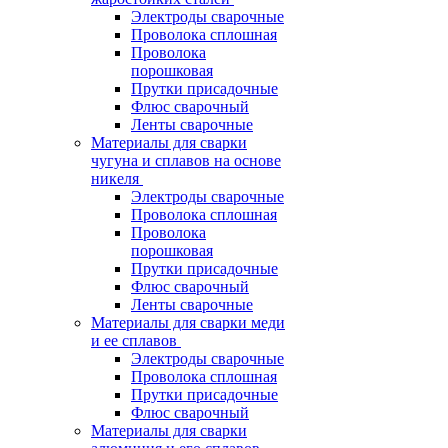
Электроды сварочные
Проволока сплошная
Проволока
порошковая
Прутки присадочные
Флюс сварочный
Ленты сварочные
Материалы для сварки
чугуна и сплавов на основе
никеля
Электроды сварочные
Проволока сплошная
Проволока
порошковая
Прутки присадочные
Флюс сварочный
Ленты сварочные
Материалы для сварки меди
и ее сплавов
Электроды сварочные
Проволока сплошная
Прутки присадочные
Флюс сварочный
Материалы для сварки