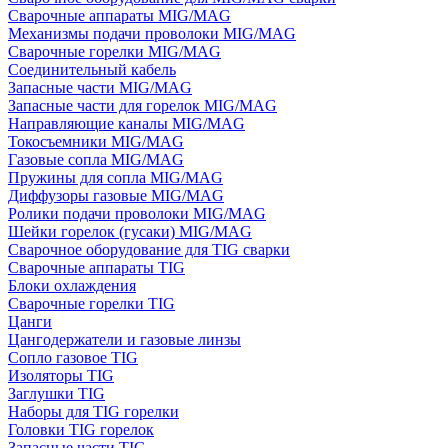
Сварочные аппараты MIG/MAG
Механизмы подачи проволоки MIG/MAG
Сварочные горелки MIG/MAG
Соединительный кабель
Запасные части MIG/MAG
Запасные части для горелок MIG/MAG
Направляющие каналы MIG/MAG
Токосъемники MIG/MAG
Газовые сопла MIG/MAG
Пружины для сопла MIG/MAG
Диффузоры газовые MIG/MAG
Ролики подачи проволоки MIG/MAG
Шейки горелок (гусаки) MIG/MAG
Сварочное оборудование для TIG сварки
Сварочные аппараты TIG
Блоки охлаждения
Сварочные горелки TIG
Цанги
Цангодержатели и газовые линзы
Сопло газовое TIG
Изоляторы TIG
Заглушки TIG
Наборы для TIG горелки
Головки TIG горелок
Запасные части TIG