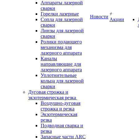
Аппараты лазерной
сварки
Горелки лазерные
Новости
Сопла для лазерной
Акции
сварки
Линзы для лазерной
сварки
Ролики подающего
механизма для
лазерного аппарата
Каналы
направляющие для
лазерного аппарата
Уплотнительные
кольца для лазерной
сварки
Дуговая строжка и
экзотермическая резка
Воздушно-дуговая
строжка и резка
Экзотермическая
резка
Подводная сварка и
резка
Запасные части ARC