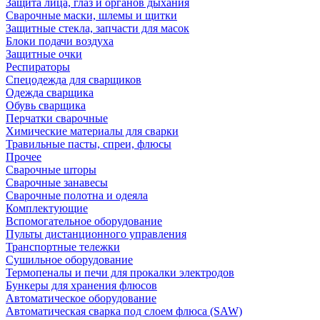
Защита лица, глаз и органов дыхания
Сварочные маски, шлемы и щитки
Защитные стекла, запчасти для масок
Блоки подачи воздуха
Защитные очки
Респираторы
Спецодежда для сварщиков
Одежда сварщика
Обувь сварщика
Перчатки сварочные
Химические материалы для сварки
Травильные пасты, спреи, флюсы
Прочее
Сварочные шторы
Сварочные занавесы
Сварочные полотна и одеяла
Комплектующие
Вспомогательное оборудование
Пульты дистанционного управления
Транспортные тележки
Сушильное оборудование
Термопеналы и печи для прокалки электродов
Бункеры для хранения флюсов
Автоматическое оборудование
Автоматическая сварка под слоем флюса (SAW)