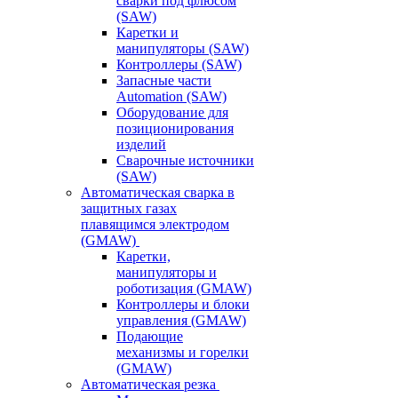
сварки под флюсом
(SAW)
Каретки и
манипуляторы (SAW)
Контроллеры (SAW)
Запасные части
Automation (SAW)
Оборудование для
позиционирования
изделий
Сварочные источники
(SAW)
Автоматическая сварка в
защитных газах
плавящимся электродом
(GMAW)
Каретки,
манипуляторы и
роботизация (GMAW)
Контроллеры и блоки
управления (GMAW)
Подающие
механизмы и горелки
(GMAW)
Автоматическая резка