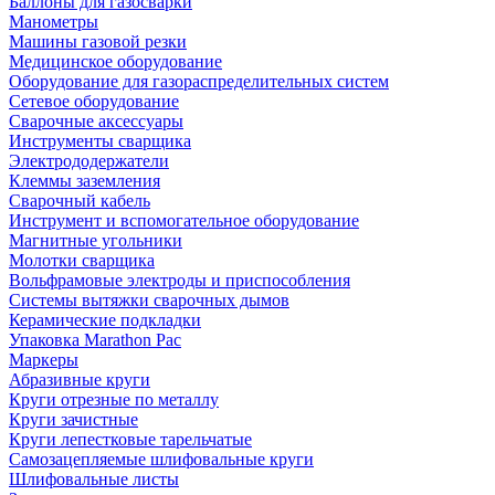
Баллоны для газосварки
Манометры
Машины газовой резки
Медицинское оборудование
Оборудование для газораспределительных систем
Сетевое оборудование
Сварочные аксессуары
Инструменты сварщика
Электрододержатели
Клеммы заземления
Сварочный кабель
Инструмент и вспомогательное оборудование
Магнитные угольники
Молотки сварщика
Вольфрамовые электроды и приспособления
Системы вытяжки сварочных дымов
Керамические подкладки
Упаковка Marathon Pac
Маркеры
Абразивные круги
Круги отрезные по металлу
Круги зачистные
Круги лепестковые тарельчатые
Самозацепляемые шлифовальные круги
Шлифовальные листы