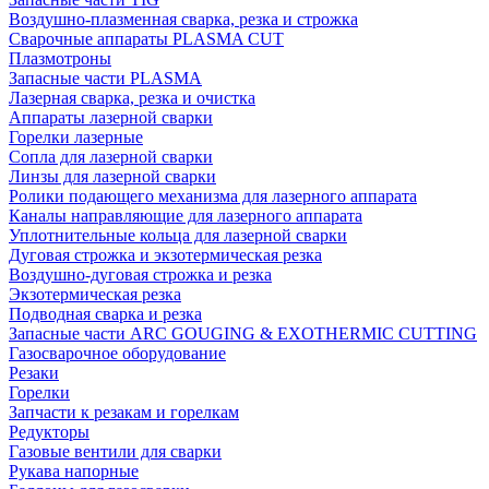
Воздушно-плазменная сварка, резка и строжка
Сварочные аппараты PLASMA CUT
Плазмотроны
Запасные части PLASMA
Лазерная сварка, резка и очистка
Аппараты лазерной сварки
Горелки лазерные
Сопла для лазерной сварки
Линзы для лазерной сварки
Ролики подающего механизма для лазерного аппарата
Каналы направляющие для лазерного аппарата
Уплотнительные кольца для лазерной сварки
Дуговая строжка и экзотермическая резка
Воздушно-дуговая строжка и резка
Экзотермическая резка
Подводная сварка и резка
Запасные части ARC GOUGING & EXOTHERMIC CUTTING
Газосварочное оборудование
Резаки
Горелки
Запчасти к резакам и горелкам
Редукторы
Газовые вентили для сварки
Рукава напорные