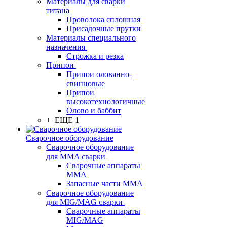
Материалы для сварки
титана
Проволока сплошная
Присадочные прутки
Материалы специального
назначения
Строжка и резка
Припои
Припои оловянно-
свинцовые
Припои
высокотехнологичные
Олово и баббит
+ ЕЩЕ 1
Сварочное оборудование
Сварочное оборудование
для MMA сварки
Сварочные аппараты
MMA
Запасные части MMA
Сварочное оборудование
для MIG/MAG сварки
Сварочные аппараты
MIG/MAG