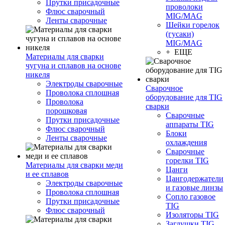
Прутки присадочные
проволоки
Флюс сварочный
MIG/MAG
Ленты сварочные
Шейки горелок
(гусаки)
MIG/MAG
+ ЕЩЕ
Материалы для сварки
чугуна и сплавов на основе
никеля
Электроды сварочные
Сварочное
Проволока сплошная
оборудование для TIG
Проволока
сварки
порошковая
Сварочные
Прутки присадочные
аппараты TIG
Флюс сварочный
Блоки
Ленты сварочные
охлаждения
Сварочные
горелки TIG
Материалы для сварки меди
Цанги
и ее сплавов
Цангодержатели
Электроды сварочные
и газовые линзы
Проволока сплошная
Сопло газовое
Прутки присадочные
TIG
Флюс сварочный
Изоляторы TIG
Заглушки TIG