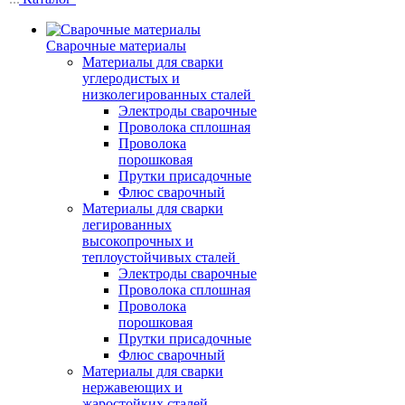
Сварочные материалы
Материалы для сварки
углеродистых и
низколегированных сталей
Электроды сварочные
Проволока сплошная
Проволока
порошковая
Прутки присадочные
Флюс сварочный
Материалы для сварки
легированных
высокопрочных и
теплоустойчивых сталей
Электроды сварочные
Проволока сплошная
Проволока
порошковая
Прутки присадочные
Флюс сварочный
Материалы для сварки
нержавеющих и
жаростойких сталей