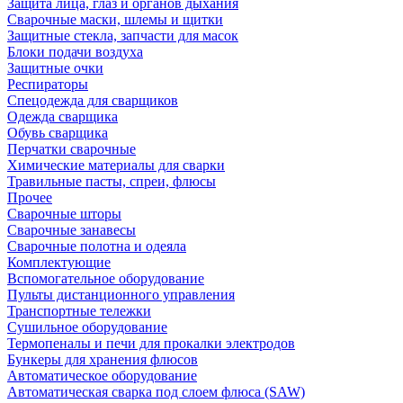
Защита лица, глаз и органов дыхания
Сварочные маски, шлемы и щитки
Защитные стекла, запчасти для масок
Блоки подачи воздуха
Защитные очки
Респираторы
Спецодежда для сварщиков
Одежда сварщика
Обувь сварщика
Перчатки сварочные
Химические материалы для сварки
Травильные пасты, спреи, флюсы
Прочее
Сварочные шторы
Сварочные занавесы
Сварочные полотна и одеяла
Комплектующие
Вспомогательное оборудование
Пульты дистанционного управления
Транспортные тележки
Сушильное оборудование
Термопеналы и печи для прокалки электродов
Бункеры для хранения флюсов
Автоматическое оборудование
Автоматическая сварка под слоем флюса (SAW)