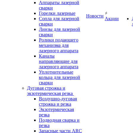
Аппараты лазерной
сварки
Горелки лазерные
Новости
Сопла для лазерной
Акции
сварки
Линзы для лазерной
сварки
Ролики подающего
механизма для
лазерного аппарата
Каналы
направляющие для
лазерного аппарата
Уплотнительные
кольца для лазерной
сварки
Дуговая строжка и
экзотермическая резка
Воздушно-дуговая
строжка и резка
Экзотермическая
резка
Подводная сварка и
резка
Запасные части ARC