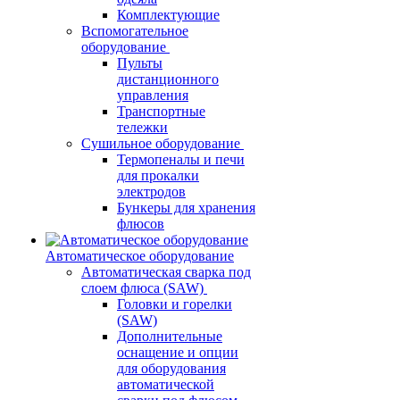
Комплектующие
Вспомогательное
оборудование
Пульты
дистанционного
управления
Транспортные
тележки
Сушильное оборудование
Термопеналы и печи
для прокалки
электродов
Бункеры для хранения
флюсов
Автоматическое оборудование
Автоматическая сварка под
слоем флюса (SAW)
Головки и горелки
(SAW)
Дополнительные
оснащение и опции
для оборудования
автоматической