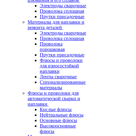
алюминия и его сплавов
Электроды сварочные
Проволока сплошная
Прутки присадочные
Материалы для наплавки и
ремонта деталей
Электроды сварочные
Проволока сплошная
Проволока
порошковая
Прутки присадочные
Флюсы и проволоки
для износостойкой
наплавки
Ленты сварочные
Специализированные
материалы
Флюсы и проволоки для
автоматической сварки и
наплавки
Кислые флюсы
Нейтральные флюсы
Основные флюсы
Высокоосновные
флюсы