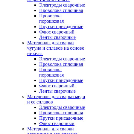
Электроды сварочные
Проволока сплошная
Проволока
порошковая
Прутки присадочные
Флюс сварочный
Ленты сварочные
Материалы для сварки
чугуна и сплавов на основе
никеля
Электроды сварочные
Проволока сплошная
Проволока
порошковая
Прутки присадочные
Флюс сварочный
Ленты сварочные
Материалы для сварки меди
и ее сплавов
Электроды сварочные
Проволока сплошная
Прутки присадочные
Флюс сварочный
Материалы для сварки