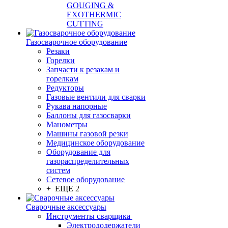
GOUGING &
EXOTHERMIC
CUTTING
Газосварочное оборудование
Резаки
Горелки
Запчасти к резакам и
горелкам
Редукторы
Газовые вентили для сварки
Рукава напорные
Баллоны для газосварки
Манометры
Машины газовой резки
Медицинское оборудование
Оборудование для
газораспределительных
систем
Сетевое оборудование
+ ЕЩЕ 2
Сварочные аксессуары
Инструменты сварщика
Электрододержатели