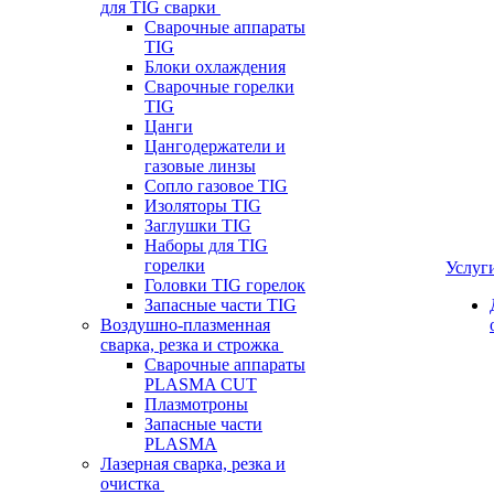
для TIG сварки
Сварочные аппараты
TIG
Блоки охлаждения
Сварочные горелки
TIG
Цанги
Цангодержатели и
газовые линзы
Сопло газовое TIG
Изоляторы TIG
Заглушки TIG
Наборы для TIG
горелки
Услуг
Головки TIG горелок
Запасные части TIG
Воздушно-плазменная
сварка, резка и строжка
Сварочные аппараты
PLASMA CUT
Плазмотроны
Запасные части
PLASMA
Лазерная сварка, резка и
очистка