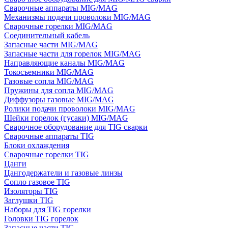
Сварочные аппараты MIG/MAG
Механизмы подачи проволоки MIG/MAG
Сварочные горелки MIG/MAG
Соединительный кабель
Запасные части MIG/MAG
Запасные части для горелок MIG/MAG
Направляющие каналы MIG/MAG
Токосъемники MIG/MAG
Газовые сопла MIG/MAG
Пружины для сопла MIG/MAG
Диффузоры газовые MIG/MAG
Ролики подачи проволоки MIG/MAG
Шейки горелок (гусаки) MIG/MAG
Сварочное оборудование для TIG сварки
Сварочные аппараты TIG
Блоки охлаждения
Сварочные горелки TIG
Цанги
Цангодержатели и газовые линзы
Сопло газовое TIG
Изоляторы TIG
Заглушки TIG
Наборы для TIG горелки
Головки TIG горелок
Запасные части TIG