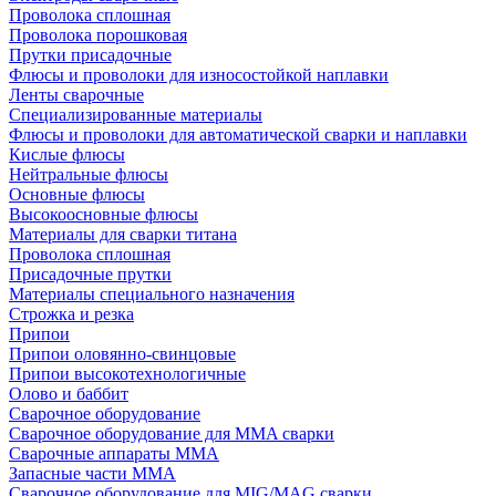
Проволока сплошная
Проволока порошковая
Прутки присадочные
Флюсы и проволоки для износостойкой наплавки
Ленты сварочные
Специализированные материалы
Флюсы и проволоки для автоматической сварки и наплавки
Кислые флюсы
Нейтральные флюсы
Основные флюсы
Высокоосновные флюсы
Материалы для сварки титана
Проволока сплошная
Присадочные прутки
Материалы специального назначения
Строжка и резка
Припои
Припои оловянно-свинцовые
Припои высокотехнологичные
Олово и баббит
Сварочное оборудование
Сварочное оборудование для MMA сварки
Сварочные аппараты MMA
Запасные части MMA
Сварочное оборудование для MIG/MAG сварки