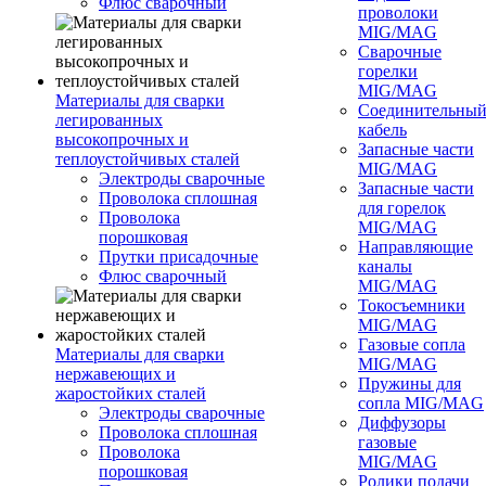
Флюс сварочный
проволоки
MIG/MAG
Сварочные
горелки
MIG/MAG
Материалы для сварки
Соединительны
легированных
кабель
высокопрочных и
Запасные части
теплоустойчивых сталей
MIG/MAG
Электроды сварочные
Запасные части
Проволока сплошная
для горелок
Проволока
MIG/MAG
порошковая
Направляющие
Прутки присадочные
каналы
Флюс сварочный
MIG/MAG
Токосъемники
MIG/MAG
Газовые сопла
Материалы для сварки
MIG/MAG
нержавеющих и
Пружины для
жаростойких сталей
сопла MIG/MAG
Электроды сварочные
Диффузоры
Проволока сплошная
газовые
Проволока
MIG/MAG
порошковая
Ролики подачи