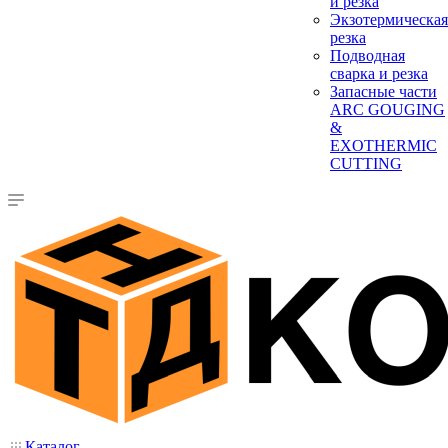
и резка
Экзотермическая
резка
Подводная
сварка и резка
Запасные части
ARC GOUGING
&
EXOTHERMIC
CUTTING
Каталог