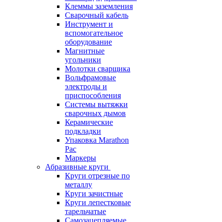
Клеммы заземления
Сварочный кабель
Инструмент и
вспомогательное
оборудование
Магнитные
угольники
Молотки сварщика
Вольфрамовые
электроды и
приспособления
Системы вытяжки
сварочных дымов
Керамические
подкладки
Упаковка Marathon
Pac
Маркеры
Абразивные круги
Круги отрезные по
металлу
Круги зачистные
Круги лепестковые
тарельчатые
Самозацепляемые