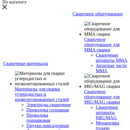
По каталогу
Сварочное оборудование
Сварочное
оборудование для
MMA сварки
Сварочные
аппараты MMA
Сварочные материалы
Запасные части
MMA
Материалы для сварки
Сварочное
углеродистых и
оборудование для
низколегированных сталей
MIG/MAG сварки
Электроды сварочные
Сварочные
Проволока сплошная
аппараты
Проволока
MIG/MAG
порошковая
Механизмы
Прутки присадочные
подачи