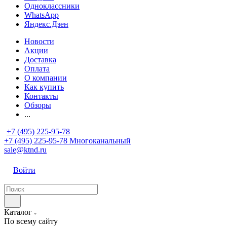
Одноклассники
WhatsApp
Яндекс.Дзен
Новости
Акции
Доставка
Оплата
О компании
Как купить
Контакты
Обзоры
...
+7 (495) 225-95-78
+7 (495) 225-95-78
Многоканальный
sale@ktnd.ru
Войти
Каталог
По всему сайту