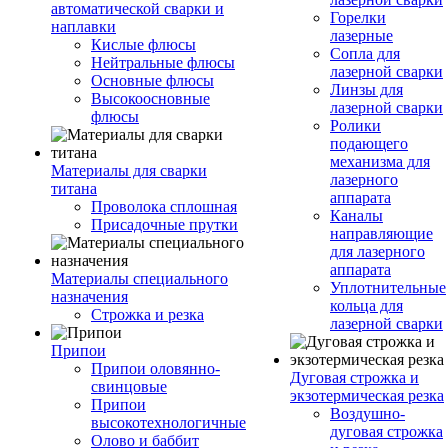
автоматической сварки и
Горелки
наплавки
лазерные
Кислые флюсы
Сопла для
Нейтральные флюсы
лазерной сварки
Основные флюсы
Линзы для
Высокоосновные
лазерной сварки
флюсы
Ролики
подающего
механизма для
Материалы для сварки
лазерного
титана
аппарата
Проволока сплошная
Каналы
Присадочные прутки
направляющие
для лазерного
аппарата
Материалы специального
Уплотнительные
назначения
кольца для
Строжка и резка
лазерной сварки
Припои
Припои оловянно-
Дуговая строжка и
свинцовые
экзотермическая резка
Припои
Воздушно-
высокотехнологичные
дуговая строжка
Олово и баббит