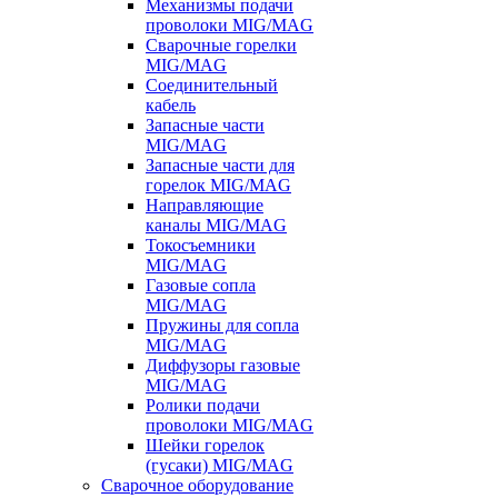
Механизмы подачи
проволоки MIG/MAG
Сварочные горелки
MIG/MAG
Соединительный
кабель
Запасные части
MIG/MAG
Запасные части для
горелок MIG/MAG
Направляющие
каналы MIG/MAG
Токосъемники
MIG/MAG
Газовые сопла
MIG/MAG
Пружины для сопла
MIG/MAG
Диффузоры газовые
MIG/MAG
Ролики подачи
проволоки MIG/MAG
Шейки горелок
(гусаки) MIG/MAG
Сварочное оборудование