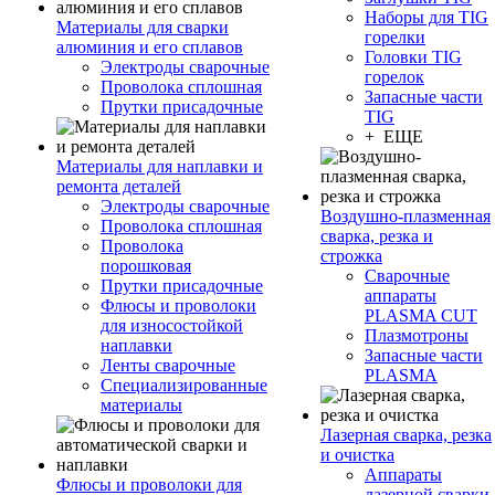
Наборы для TIG
Материалы для сварки
горелки
алюминия и его сплавов
Головки TIG
Электроды сварочные
горелок
Проволока сплошная
Запасные части
Прутки присадочные
TIG
+ ЕЩЕ
Материалы для наплавки и
ремонта деталей
Электроды сварочные
Воздушно-плазменная
Проволока сплошная
сварка, резка и
Проволока
строжка
порошковая
Сварочные
Прутки присадочные
аппараты
Флюсы и проволоки
PLASMA CUT
для износостойкой
Плазмотроны
наплавки
Запасные части
Ленты сварочные
PLASMA
Специализированные
материалы
Лазерная сварка, резка
и очистка
Аппараты
Флюсы и проволоки для
лазерной сварки