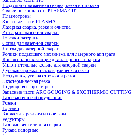
Воздушно-плазменная сварка, резка и строжка
Сварочные аппараты PLASMA CUT
Плазмотроны
Запасные части PLASMA
Лазерная сварка, резка и очистка
Аппараты лазерной сварки
Горелки лазерные
Сопла для лазерной сварки
Линзы для лазерной сварки
Ролики подающего механизма для лазерного аппарата
Каналы направляющие для лазерного аппарата
Уплотнительные кольца для лазерной сварки
Дуговая строжка и экзотермическая резка
Воздушно-дуговая строжка и резка
Экзотермическая резка
Подводная сварка и резка
Запасные части ARC GOUGING & EXOTHERMIC CUTTING
Газосварочное оборудование
Резаки
Горелки
Запчасти к резакам и горелкам
Редукторы
Газовые вентили для сварки
Рукава напорные