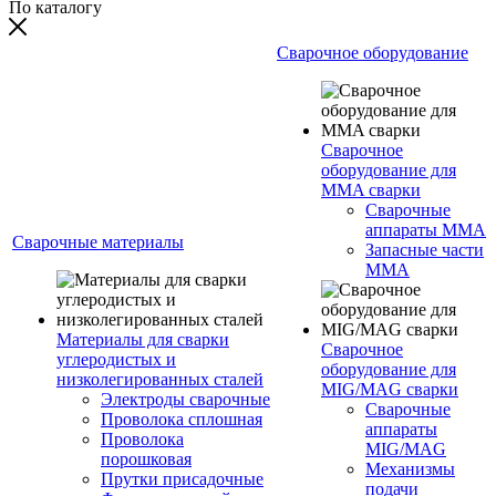
По каталогу
Сварочное оборудование
Сварочное
оборудование для
MMA сварки
Сварочные
аппараты MMA
Сварочные материалы
Запасные части
MMA
Материалы для сварки
Сварочное
углеродистых и
оборудование для
низколегированных сталей
MIG/MAG сварки
Электроды сварочные
Сварочные
Проволока сплошная
аппараты
Проволока
MIG/MAG
порошковая
Механизмы
Прутки присадочные
подачи