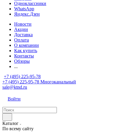
Одноклассники
WhatsApp
Яндекс.Дзен
Новости
Акции
Доставка
Оплата
О компании
Как купить
Контакты
Обзоры
...
+7 (495) 225-95-78
+7 (495) 225-95-78
Многоканальный
sale@ktnd.ru
Войти
Каталог
По всему сайту