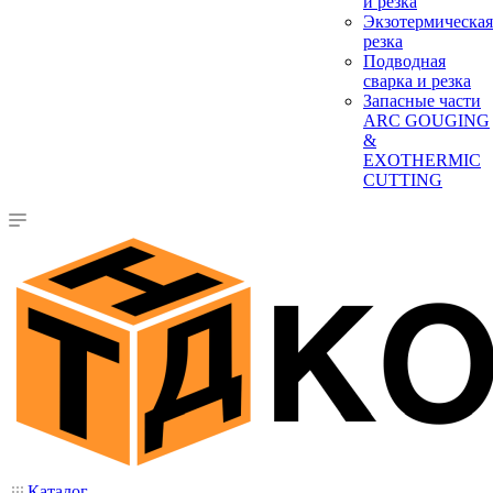
и резка
Экзотермическая
резка
Подводная
сварка и резка
Запасные части
ARC GOUGING
&
EXOTHERMIC
CUTTING
Каталог