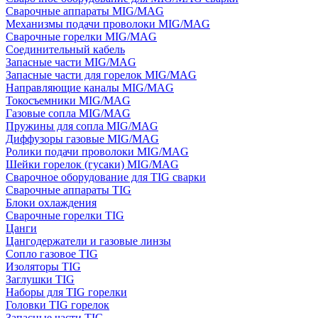
Сварочные аппараты MIG/MAG
Механизмы подачи проволоки MIG/MAG
Сварочные горелки MIG/MAG
Соединительный кабель
Запасные части MIG/MAG
Запасные части для горелок MIG/MAG
Направляющие каналы MIG/MAG
Токосъемники MIG/MAG
Газовые сопла MIG/MAG
Пружины для сопла MIG/MAG
Диффузоры газовые MIG/MAG
Ролики подачи проволоки MIG/MAG
Шейки горелок (гусаки) MIG/MAG
Сварочное оборудование для TIG сварки
Сварочные аппараты TIG
Блоки охлаждения
Сварочные горелки TIG
Цанги
Цангодержатели и газовые линзы
Сопло газовое TIG
Изоляторы TIG
Заглушки TIG
Наборы для TIG горелки
Головки TIG горелок
Запасные части TIG