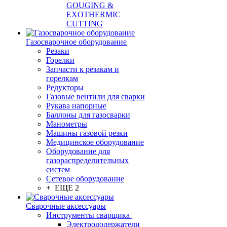
GOUGING &
EXOTHERMIC
CUTTING
Газосварочное оборудование
Резаки
Горелки
Запчасти к резакам и
горелкам
Редукторы
Газовые вентили для сварки
Рукава напорные
Баллоны для газосварки
Манометры
Машины газовой резки
Медицинское оборудование
Оборудование для
газораспределительных
систем
Сетевое оборудование
+ ЕЩЕ 2
Сварочные аксессуары
Инструменты сварщика
Электрододержатели