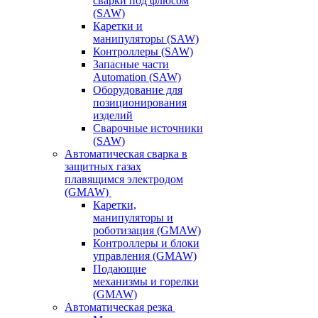
сварки под флюсом
(SAW)
Каретки и
манипуляторы (SAW)
Контроллеры (SAW)
Запасные части
Automation (SAW)
Оборудование для
позиционирования
изделий
Сварочные источники
(SAW)
Автоматическая сварка в
защитных газах
плавящимся электродом
(GMAW)
Каретки,
манипуляторы и
роботизация (GMAW)
Контроллеры и блоки
управления (GMAW)
Подающие
механизмы и горелки
(GMAW)
Автоматическая резка