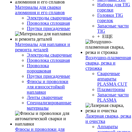
Наборы для TIG
Материалы для сварки
горелки
алюминия и его сплавов
Головки TIG
Электроды сварочные
горелок
Проволока сплошная
Запасные части
Прутки присадочные
TIG
+ ЕЩЕ
Материалы для наплавки и
ремонта деталей
Электроды сварочные
Воздушно-плазменная
Проволока сплошная
сварка, резка и
Проволока
строжка
порошковая
Сварочные
Прутки присадочные
аппараты
Флюсы и проволоки
PLASMA CUT
для износостойкой
Плазмотроны
наплавки
Запасные части
Ленты сварочные
PLASMA
Специализированные
материалы
Лазерная сварка, резка
и очистка
Аппараты
Флюсы и проволоки для
лазерной сварки