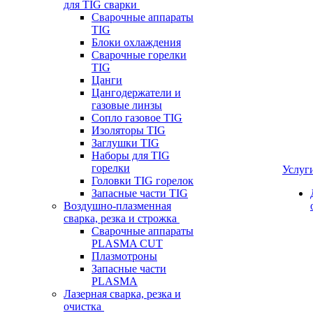
для TIG сварки
Сварочные аппараты
TIG
Блоки охлаждения
Сварочные горелки
TIG
Цанги
Цангодержатели и
газовые линзы
Сопло газовое TIG
Изоляторы TIG
Заглушки TIG
Наборы для TIG
горелки
Услуг
Головки TIG горелок
Запасные части TIG
Воздушно-плазменная
сварка, резка и строжка
Сварочные аппараты
PLASMA CUT
Плазмотроны
Запасные части
PLASMA
Лазерная сварка, резка и
очистка