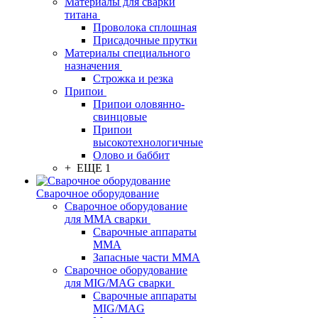
Материалы для сварки
титана
Проволока сплошная
Присадочные прутки
Материалы специального
назначения
Строжка и резка
Припои
Припои оловянно-
свинцовые
Припои
высокотехнологичные
Олово и баббит
+ ЕЩЕ 1
Сварочное оборудование
Сварочное оборудование
для MMA сварки
Сварочные аппараты
MMA
Запасные части MMA
Сварочное оборудование
для MIG/MAG сварки
Сварочные аппараты
MIG/MAG