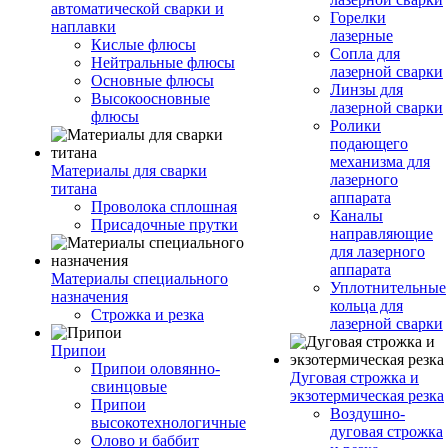
автоматической сварки и
Горелки
наплавки
лазерные
Кислые флюсы
Сопла для
Нейтральные флюсы
лазерной сварки
Основные флюсы
Линзы для
Высокоосновные
лазерной сварки
флюсы
Ролики
подающего
механизма для
Материалы для сварки
лазерного
титана
аппарата
Проволока сплошная
Каналы
Присадочные прутки
направляющие
для лазерного
аппарата
Материалы специального
Уплотнительные
назначения
кольца для
Строжка и резка
лазерной сварки
Припои
Припои оловянно-
Дуговая строжка и
свинцовые
экзотермическая резка
Припои
Воздушно-
высокотехнологичные
дуговая строжка
Олово и баббит