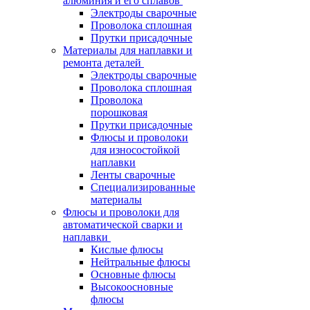
алюминия и его сплавов
Электроды сварочные
Проволока сплошная
Прутки присадочные
Материалы для наплавки и
ремонта деталей
Электроды сварочные
Проволока сплошная
Проволока
порошковая
Прутки присадочные
Флюсы и проволоки
для износостойкой
наплавки
Ленты сварочные
Специализированные
материалы
Флюсы и проволоки для
автоматической сварки и
наплавки
Кислые флюсы
Нейтральные флюсы
Основные флюсы
Высокоосновные
флюсы