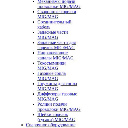
Механизмы подачи
проволоки MIG/MAG
Сварочные горелки
MIG/MAG
Соединительный
кабель
Запасные части
MIG/MAG
Запасные части для
горелок MIG/MAG
Направляющие
каналы MIG/MAG
Токосъемники
MIG/MAG
Газовые сопла
MIG/MAG
Пружины для сопла
MIG/MAG
Диффузоры газовые
MIG/MAG
Ролики подачи
проволоки MIG/MAG
Шейки горелок
(гусаки) MIG/MAG
Сварочное оборудование