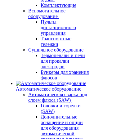
Комплектующие
Вспомогательное
оборудование
Пульты
дистанционного
управления
Транспортные
тележки
Сушильное оборудование
Термопеналы и печи
для прокалки
электродов
Бункеры для хранения
флюсов
Автоматическое оборудование
Автоматическая сварка под
слоем флюса (SAW)
Головки и горелки
(SAW)
Дополнительные
оснащение и опции
для оборудования
автоматической