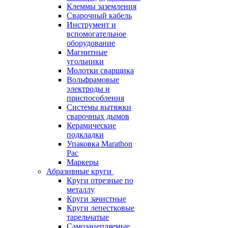
Клеммы заземления
Сварочный кабель
Инструмент и
вспомогательное
оборудование
Магнитные
угольники
Молотки сварщика
Вольфрамовые
электроды и
приспособления
Системы вытяжки
сварочных дымов
Керамические
подкладки
Упаковка Marathon
Pac
Маркеры
Абразивные круги
Круги отрезные по
металлу
Круги зачистные
Круги лепестковые
тарельчатые
Самозацепляемые