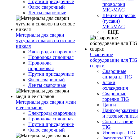
Прутки присадочные
проволоки
Флюс сварочный
MIG/MAG
Ленты сварочные
Шейки горелок
(гусаки)
MIG/MAG
+ ЕЩЕ
Материалы для сварки
чугуна и сплавов на основе
никеля
Электроды сварочные
Сварочное
Проволока сплошная
оборудование для TIG
Проволока
сварки
порошковая
Сварочные
Прутки присадочные
аппараты TIG
Флюс сварочный
Блоки
Ленты сварочные
охлаждения
Сварочные
горелки TIG
Материалы для сварки меди
Цанги
и ее сплавов
Цангодержатели
Электроды сварочные
и газовые линзы
Проволока сплошная
Сопло газовое
Прутки присадочные
TIG
Флюс сварочный
Изоляторы TIG
Заглушки TIG