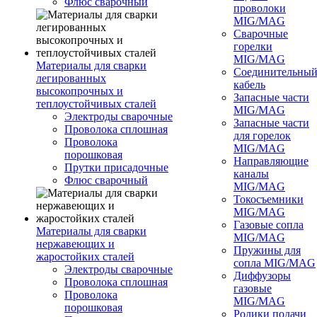
Флюс сварочный
проволоки
MIG/MAG
Сварочные
горелки
MIG/MAG
Материалы для сварки
Соединительны
легированных
кабель
высокопрочных и
Запасные части
теплоустойчивых сталей
MIG/MAG
Электроды сварочные
Запасные части
Проволока сплошная
для горелок
Проволока
MIG/MAG
порошковая
Направляющие
Прутки присадочные
каналы
Флюс сварочный
MIG/MAG
Токосъемники
MIG/MAG
Газовые сопла
Материалы для сварки
MIG/MAG
нержавеющих и
Пружины для
жаростойких сталей
сопла MIG/MAG
Электроды сварочные
Диффузоры
Проволока сплошная
газовые
Проволока
MIG/MAG
порошковая
Ролики подачи