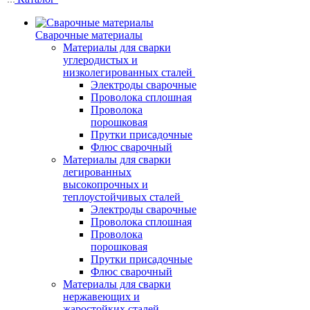
Сварочные материалы
Материалы для сварки
углеродистых и
низколегированных сталей
Электроды сварочные
Проволока сплошная
Проволока
порошковая
Прутки присадочные
Флюс сварочный
Материалы для сварки
легированных
высокопрочных и
теплоустойчивых сталей
Электроды сварочные
Проволока сплошная
Проволока
порошковая
Прутки присадочные
Флюс сварочный
Материалы для сварки
нержавеющих и
жаростойких сталей