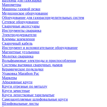
Баллоны для газосварки
Манометры
Машины газовой резки
Медицинское оборудование
Оборудование для газораспределительных систем
Сетевое оборудование
Сварочные аксессуары
Инструменты сварщика
Электрододержатели
Клеммы заземления
Сварочный кабель
Инструмент и вспомогательное оборудование
Магнитные угольники
Молотки сварщика
Вольфрамовые электроды и приспособления
Системы вытяжки сварочных дымов
Керамические подкладки
Упаковка Marathon Pac
Маркеры
Абразивные круги
Круги отрезные по металлу
Круги зачистные
Круги лепестковые тарельчатые
Самозацепляемые шлифовальные круги
Шлифовальные листы