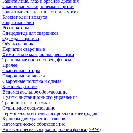
Защита лица, глаз и органов дыхания
Сварочные маски, шлемы и щитки
Защитные стекла, запчасти для масок
Блоки подачи воздуха
Защитные очки
Респираторы
Спецодежда для сварщиков
Одежда сварщика
Обувь сварщика
Перчатки сварочные
Химические материалы для сварки
Травильные пасты, спреи, флюсы
Прочее
Сварочные шторы
Сварочные занавесы
Сварочные полотна и одеяла
Комплектующие
Вспомогательное оборудование
Пульты дистанционного управления
Транспортные тележки
Сушильное оборудование
Термопеналы и печи для прокалки электродов
Бункеры для хранения флюсов
Автоматическое оборудование
Автоматическая сварка под слоем флюса (SAW)