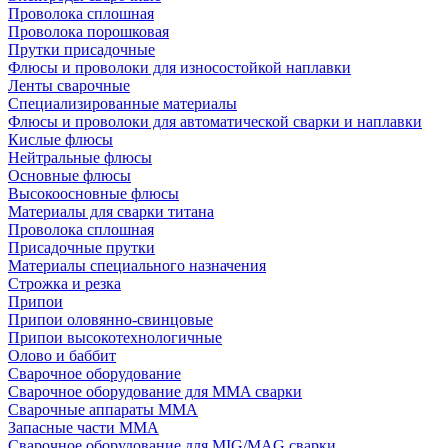
Проволока сплошная
Проволока порошковая
Прутки присадочные
Флюсы и проволоки для износостойкой наплавки
Ленты сварочные
Специализированные материалы
Флюсы и проволоки для автоматической сварки и наплавки
Кислые флюсы
Нейтральные флюсы
Основные флюсы
Высокоосновные флюсы
Материалы для сварки титана
Проволока сплошная
Присадочные прутки
Материалы специального назначения
Строжка и резка
Припои
Припои оловянно-свинцовые
Припои высокотехнологичные
Олово и баббит
Сварочное оборудование
Сварочное оборудование для MMA сварки
Сварочные аппараты MMA
Запасные части MMA
Сварочное оборудование для MIG/MAG сварки