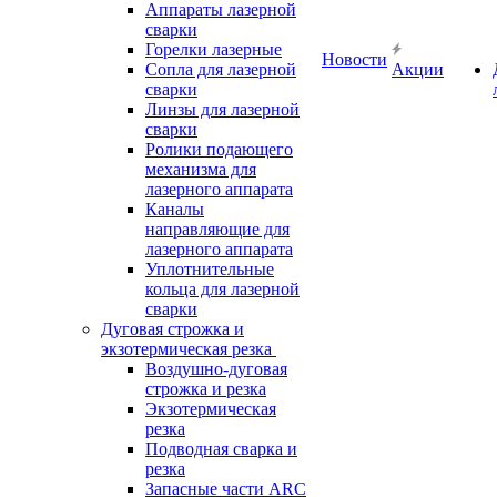
Аппараты лазерной
сварки
Горелки лазерные
Новости
Сопла для лазерной
Акции
сварки
Линзы для лазерной
сварки
Ролики подающего
механизма для
лазерного аппарата
Каналы
направляющие для
лазерного аппарата
Уплотнительные
кольца для лазерной
сварки
Дуговая строжка и
экзотермическая резка
Воздушно-дуговая
строжка и резка
Экзотермическая
резка
Подводная сварка и
резка
Запасные части ARC