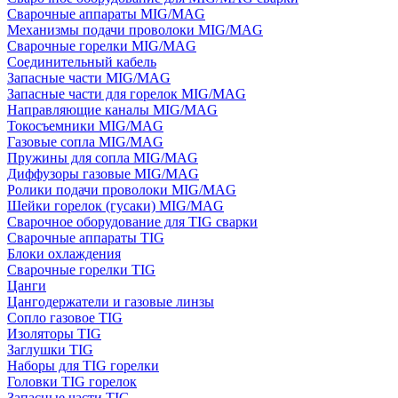
Сварочные аппараты MIG/MAG
Механизмы подачи проволоки MIG/MAG
Сварочные горелки MIG/MAG
Соединительный кабель
Запасные части MIG/MAG
Запасные части для горелок MIG/MAG
Направляющие каналы MIG/MAG
Токосъемники MIG/MAG
Газовые сопла MIG/MAG
Пружины для сопла MIG/MAG
Диффузоры газовые MIG/MAG
Ролики подачи проволоки MIG/MAG
Шейки горелок (гусаки) MIG/MAG
Сварочное оборудование для TIG сварки
Сварочные аппараты TIG
Блоки охлаждения
Сварочные горелки TIG
Цанги
Цангодержатели и газовые линзы
Сопло газовое TIG
Изоляторы TIG
Заглушки TIG
Наборы для TIG горелки
Головки TIG горелок
Запасные части TIG