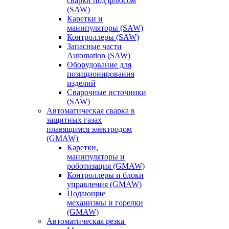
сварки под флюсом
(SAW)
Каретки и
манипуляторы (SAW)
Контроллеры (SAW)
Запасные части
Automation (SAW)
Оборудование для
позиционирования
изделий
Сварочные источники
(SAW)
Автоматическая сварка в
защитных газах
плавящимся электродом
(GMAW)
Каретки,
манипуляторы и
роботизация (GMAW)
Контроллеры и блоки
управления (GMAW)
Подающие
механизмы и горелки
(GMAW)
Автоматическая резка