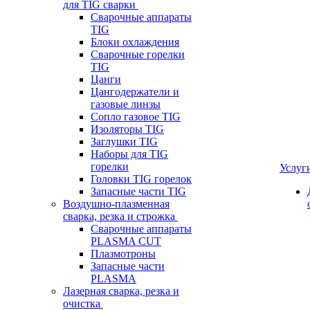
для TIG сварки
Сварочные аппараты
TIG
Блоки охлаждения
Сварочные горелки
TIG
Цанги
Цангодержатели и
газовые линзы
Сопло газовое TIG
Изоляторы TIG
Заглушки TIG
Наборы для TIG
горелки
Услуг
Головки TIG горелок
Запасные части TIG
Воздушно-плазменная
сварка, резка и строжка
Сварочные аппараты
PLASMA CUT
Плазмотроны
Запасные части
PLASMA
Лазерная сварка, резка и
очистка