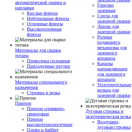
автоматической сварки и
Горелки
наплавки
лазерные
Кислые флюсы
Сопла для
Нейтральные флюсы
лазерной сварки
Основные флюсы
Линзы для
Высокоосновные
лазерной сварки
флюсы
Ролики
подающего
механизма для
Материалы для сварки
лазерного
титана
аппарата
Проволока сплошная
Каналы
Присадочные прутки
направляющие
для лазерного
аппарата
Материалы специального
Уплотнительные
назначения
кольца для
Строжка и резка
лазерной сварки
Припои
Припои оловянно-
Дуговая строжка и
свинцовые
экзотермическая резка
Припои
Воздушно-
высокотехнологичные
дуговая строжка
Олово и баббит