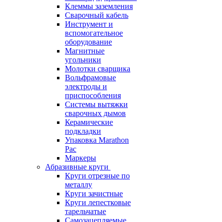
Клеммы заземления
Сварочный кабель
Инструмент и
вспомогательное
оборудование
Магнитные
угольники
Молотки сварщика
Вольфрамовые
электроды и
приспособления
Системы вытяжки
сварочных дымов
Керамические
подкладки
Упаковка Marathon
Pac
Маркеры
Абразивные круги
Круги отрезные по
металлу
Круги зачистные
Круги лепестковые
тарельчатые
Самозацепляемые