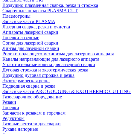
Воздушно-плазменная сварка, резка и строжка
Сварочные аппараты PLASMA CUT
Плазмотроны
Запасные части PLASMA
Лазерная сварка, резка и очистка
Аппараты лазерной сварки
Горелки лазерные
Сопла для лазерной сварки
Линзы для лазерной сварки
Ролики подающего механизма для лазерного аппарата
Каналы направляющие для лазерного аппарата
Уплотнительные кольца для лазерной сварки
Дуговая строжка и экзотермическая резка
Воздушно-дуговая строжка и резка
Экзотермическая резка
Подводная сварка и резка
Запасные части ARC GOUGING & EXOTHERMIC CUTTING
Газосварочное оборудование
Резаки
Горелки
Запчасти к резакам и горелкам
Редукторы
Газовые вентили для сварки
Рукава напорные