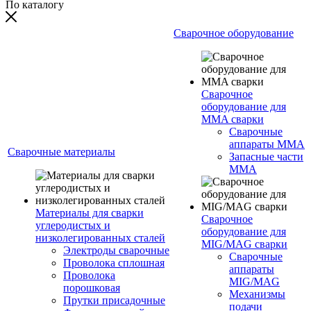
По каталогу
Сварочное оборудование
Сварочное
оборудование для
MMA сварки
Сварочные
аппараты MMA
Сварочные материалы
Запасные части
MMA
Материалы для сварки
Сварочное
углеродистых и
оборудование для
низколегированных сталей
MIG/MAG сварки
Электроды сварочные
Сварочные
Проволока сплошная
аппараты
Проволока
MIG/MAG
порошковая
Механизмы
Прутки присадочные
подачи