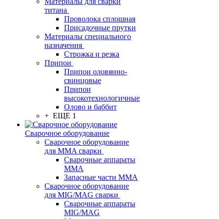
Материалы для сварки
титана
Проволока сплошная
Присадочные прутки
Материалы специального
назначения
Строжка и резка
Припои
Припои оловянно-
свинцовые
Припои
высокотехнологичные
Олово и баббит
+ ЕЩЕ 1
Сварочное оборудование
Сварочное оборудование
для MMA сварки
Сварочные аппараты
MMA
Запасные части MMA
Сварочное оборудование
для MIG/MAG сварки
Сварочные аппараты
MIG/MAG