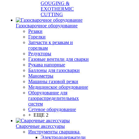
GOUGING &
EXOTHERMIC
CUTTING
Газосварочное оборудование
Резаки
Горелки
Запчасти к резакам и
горелкам
Редукторы
Газовые вентили для сварки
Рукава напорные
Баллоны для газосварки
Манометры
Машины газовой резки
Медицинское оборудование
Оборудование для
газораспределительных
систем
Сетевое оборудование
+ ЕЩЕ 2
Сварочные аксессуары
Инструменты сварщика
Электрододержатели