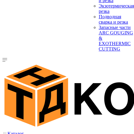
и резка
Экзотермическая
резка
Подводная
сварка и резка
Запасные части
ARC GOUGING
&
EXOTHERMIC
CUTTING
Каталог