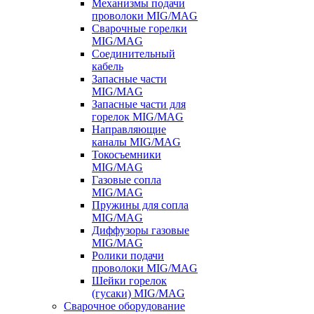
Механизмы подачи
проволоки MIG/MAG
Сварочные горелки
MIG/MAG
Соединительный
кабель
Запасные части
MIG/MAG
Запасные части для
горелок MIG/MAG
Направляющие
каналы MIG/MAG
Токосъемники
MIG/MAG
Газовые сопла
MIG/MAG
Пружины для сопла
MIG/MAG
Диффузоры газовые
MIG/MAG
Ролики подачи
проволоки MIG/MAG
Шейки горелок
(гусаки) MIG/MAG
Сварочное оборудование