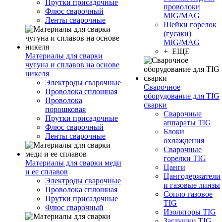
Прутки присадочные
проволоки
Флюс сварочный
MIG/MAG
Ленты сварочные
Шейки горелок
(гусаки)
MIG/MAG
+ ЕЩЕ
Материалы для сварки
чугуна и сплавов на основе
никеля
Электроды сварочные
Сварочное
Проволока сплошная
оборудование для TIG
Проволока
сварки
порошковая
Сварочные
Прутки присадочные
аппараты TIG
Флюс сварочный
Блоки
Ленты сварочные
охлаждения
Сварочные
горелки TIG
Материалы для сварки меди
Цанги
и ее сплавов
Цангодержатели
Электроды сварочные
и газовые линзы
Проволока сплошная
Сопло газовое
Прутки присадочные
TIG
Флюс сварочный
Изоляторы TIG
Заглушки TIG