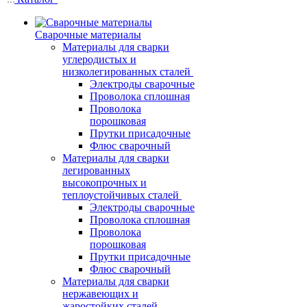
Сварочные материалы
Материалы для сварки
углеродистых и
низколегированных сталей
Электроды сварочные
Проволока сплошная
Проволока
порошковая
Прутки присадочные
Флюс сварочный
Материалы для сварки
легированных
высокопрочных и
теплоустойчивых сталей
Электроды сварочные
Проволока сплошная
Проволока
порошковая
Прутки присадочные
Флюс сварочный
Материалы для сварки
нержавеющих и
жаростойких сталей