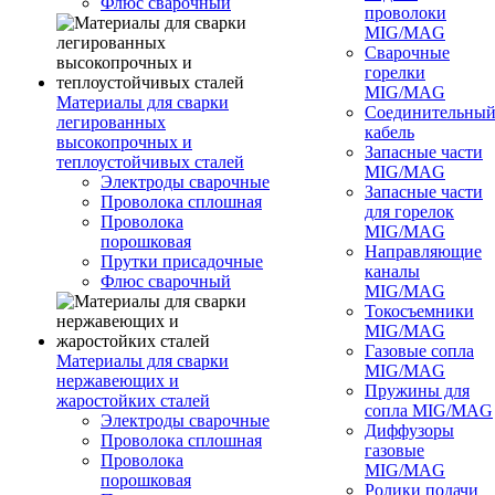
Флюс сварочный
проволоки
MIG/MAG
Сварочные
горелки
MIG/MAG
Материалы для сварки
Соединительны
легированных
кабель
высокопрочных и
Запасные части
теплоустойчивых сталей
MIG/MAG
Электроды сварочные
Запасные части
Проволока сплошная
для горелок
Проволока
MIG/MAG
порошковая
Направляющие
Прутки присадочные
каналы
Флюс сварочный
MIG/MAG
Токосъемники
MIG/MAG
Газовые сопла
Материалы для сварки
MIG/MAG
нержавеющих и
Пружины для
жаростойких сталей
сопла MIG/MAG
Электроды сварочные
Диффузоры
Проволока сплошная
газовые
Проволока
MIG/MAG
порошковая
Ролики подачи