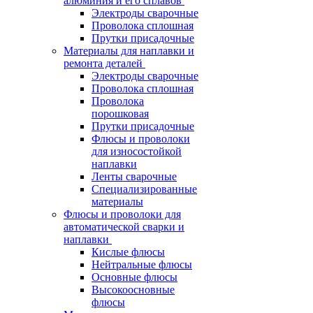
алюминия и его сплавов
Электроды сварочные
Проволока сплошная
Прутки присадочные
Материалы для наплавки и
ремонта деталей
Электроды сварочные
Проволока сплошная
Проволока
порошковая
Прутки присадочные
Флюсы и проволоки
для износостойкой
наплавки
Ленты сварочные
Специализированные
материалы
Флюсы и проволоки для
автоматической сварки и
наплавки
Кислые флюсы
Нейтральные флюсы
Основные флюсы
Высокоосновные
флюсы