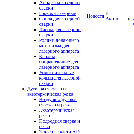
Аппараты лазерной
сварки
Горелки лазерные
Новости
Сопла для лазерной
Акции
сварки
Линзы для лазерной
сварки
Ролики подающего
механизма для
лазерного аппарата
Каналы
направляющие для
лазерного аппарата
Уплотнительные
кольца для лазерной
сварки
Дуговая строжка и
экзотермическая резка
Воздушно-дуговая
строжка и резка
Экзотермическая
резка
Подводная сварка и
резка
Запасные части ARC