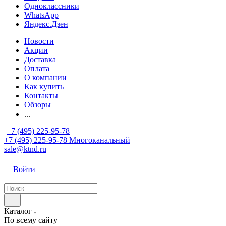
Одноклассники
WhatsApp
Яндекс.Дзен
Новости
Акции
Доставка
Оплата
О компании
Как купить
Контакты
Обзоры
...
+7 (495) 225-95-78
+7 (495) 225-95-78
Многоканальный
sale@ktnd.ru
Войти
Каталог
По всему сайту