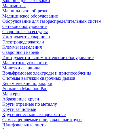
Баллоны для газосварки
Манометры
Машины газовой резки
Медицинское оборудование
Оборудование для газораспределительных систем
Сетевое оборудование
Сварочные аксессуары
Инструменты сварщика
Электрододержатели
Клеммы заземления
Сварочный кабель
Инструмент и вспомогательное оборудование
Магнитные угольники
Молотки сварщика
Вольфрамовые электроды и приспособления
Системы вытяжки сварочных дымов
Керамические подкладки
Упаковка Marathon Pac
Маркеры
Абразивные круги
Круги отрезные по металлу
Круги зачистные
Круги лепестковые тарельчатые
Самозацепляемые шлифовальные круги
Шлифовальные листы