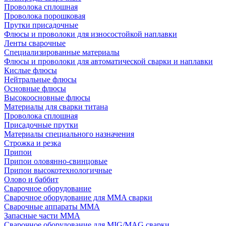
Проволока сплошная
Проволока порошковая
Прутки присадочные
Флюсы и проволоки для износостойкой наплавки
Ленты сварочные
Специализированные материалы
Флюсы и проволоки для автоматической сварки и наплавки
Кислые флюсы
Нейтральные флюсы
Основные флюсы
Высокоосновные флюсы
Материалы для сварки титана
Проволока сплошная
Присадочные прутки
Материалы специального назначения
Строжка и резка
Припои
Припои оловянно-свинцовые
Припои высокотехнологичные
Олово и баббит
Сварочное оборудование
Сварочное оборудование для MMA сварки
Сварочные аппараты MMA
Запасные части MMA
Сварочное оборудование для MIG/MAG сварки