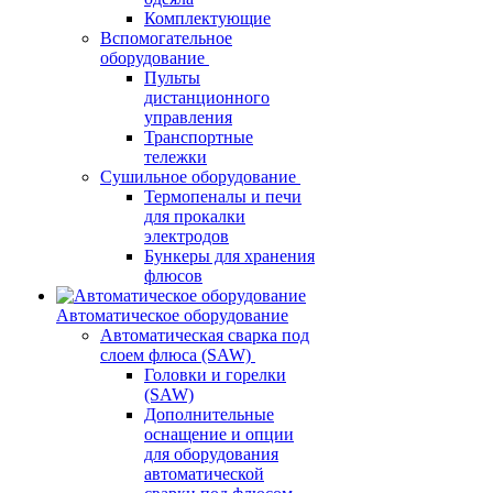
Комплектующие
Вспомогательное
оборудование
Пульты
дистанционного
управления
Транспортные
тележки
Сушильное оборудование
Термопеналы и печи
для прокалки
электродов
Бункеры для хранения
флюсов
Автоматическое оборудование
Автоматическая сварка под
слоем флюса (SAW)
Головки и горелки
(SAW)
Дополнительные
оснащение и опции
для оборудования
автоматической