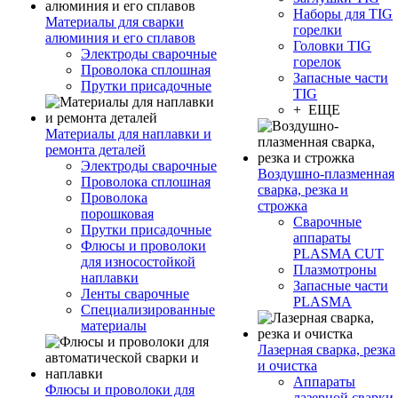
Наборы для TIG
Материалы для сварки
горелки
алюминия и его сплавов
Головки TIG
Электроды сварочные
горелок
Проволока сплошная
Запасные части
Прутки присадочные
TIG
+ ЕЩЕ
Материалы для наплавки и
ремонта деталей
Электроды сварочные
Воздушно-плазменная
Проволока сплошная
сварка, резка и
Проволока
строжка
порошковая
Сварочные
Прутки присадочные
аппараты
Флюсы и проволоки
PLASMA CUT
для износостойкой
Плазмотроны
наплавки
Запасные части
Ленты сварочные
PLASMA
Специализированные
материалы
Лазерная сварка, резка
и очистка
Аппараты
Флюсы и проволоки для
лазерной сварки