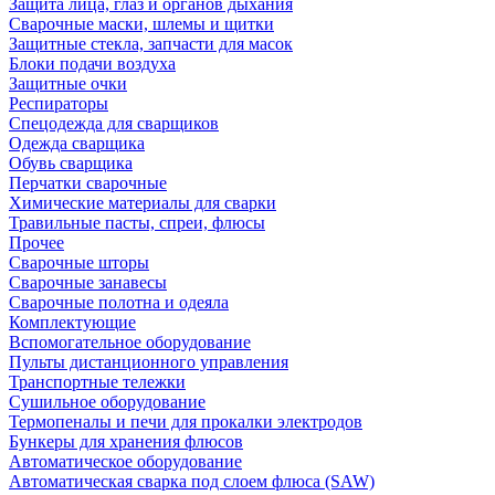
Защита лица, глаз и органов дыхания
Сварочные маски, шлемы и щитки
Защитные стекла, запчасти для масок
Блоки подачи воздуха
Защитные очки
Респираторы
Спецодежда для сварщиков
Одежда сварщика
Обувь сварщика
Перчатки сварочные
Химические материалы для сварки
Травильные пасты, спреи, флюсы
Прочее
Сварочные шторы
Сварочные занавесы
Сварочные полотна и одеяла
Комплектующие
Вспомогательное оборудование
Пульты дистанционного управления
Транспортные тележки
Сушильное оборудование
Термопеналы и печи для прокалки электродов
Бункеры для хранения флюсов
Автоматическое оборудование
Автоматическая сварка под слоем флюса (SAW)