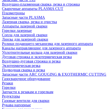
Воздушно-плазменная сварка, резка и строжка
Сварочные аппараты PLASMA CUT
Плазмотроны
Запасные части PLASMA
Лазерная сварка, резка и очистка
Аппараты лазерной сварки
Горелки лазерные
Сопла для лазерной сварки
Линзы для лазерной сварки
Ролики подающего механизма для лазерного аппарата
Каналы направляющие для лазерного аппарата
Уплотнительные кольца для лазерной сварки
Дуговая строжка и экзотермическая резка
Воздушно-дуговая строжка и резка
Экзотермическая резка
Подводная сварка и резка
Запасные части ARC GOUGING & EXOTHERMIC CUTTING
Газосварочное оборудование
Резаки
Горелки
Запчасти к резакам и горелкам
Редукторы
Газовые вентили для сварки
Рукава напорные