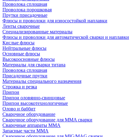
Проволока сплошная
Проволока порошковая
Прутки присадочные
Флюсы и проволоки для износостойкой наплавки
Ленты сварочные
Специализированные материалы
Флюсы и проволоки для автоматической сварки и наплавки
Кислые флюсы
Нейтральные флюсы
Основные флюсы
Высокоосновные флюсы
Материалы для сварки титана
Проволока сплошная
Присадочные прутки
Материалы специального назначения
Строжка и резка
Припои
Припои оловянно-свинцовые
Припои высокотехнологичные
Олово и баббит
Сварочное оборудование
Сварочное оборудование для MMA сварки
Сварочные аппараты MMA
Запасные части MMA
Сварочное оборудование для MIG/MAG сварки