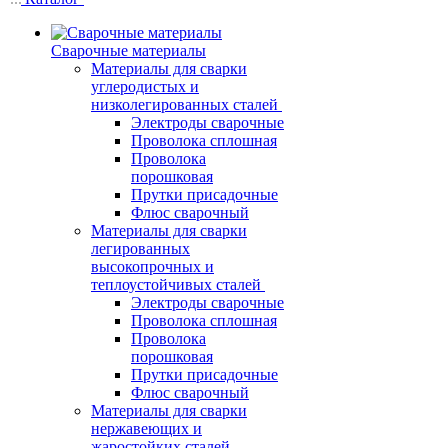
Сварочные материалы
Материалы для сварки
углеродистых и
низколегированных сталей
Электроды сварочные
Проволока сплошная
Проволока
порошковая
Прутки присадочные
Флюс сварочный
Материалы для сварки
легированных
высокопрочных и
теплоустойчивых сталей
Электроды сварочные
Проволока сплошная
Проволока
порошковая
Прутки присадочные
Флюс сварочный
Материалы для сварки
нержавеющих и
жаростойких сталей