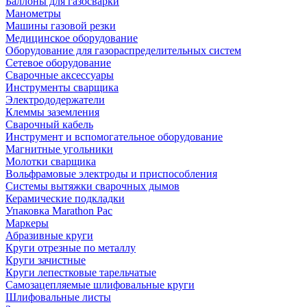
Баллоны для газосварки
Манометры
Машины газовой резки
Медицинское оборудование
Оборудование для газораспределительных систем
Сетевое оборудование
Сварочные аксессуары
Инструменты сварщика
Электрододержатели
Клеммы заземления
Сварочный кабель
Инструмент и вспомогательное оборудование
Магнитные угольники
Молотки сварщика
Вольфрамовые электроды и приспособления
Системы вытяжки сварочных дымов
Керамические подкладки
Упаковка Marathon Pac
Маркеры
Абразивные круги
Круги отрезные по металлу
Круги зачистные
Круги лепестковые тарельчатые
Самозацепляемые шлифовальные круги
Шлифовальные листы