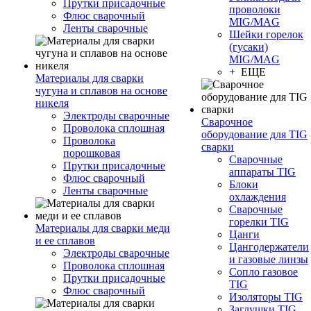
Прутки присадочные
проволоки
Флюс сварочный
MIG/MAG
Ленты сварочные
Шейки горелок
(гусаки)
MIG/MAG
+ ЕЩЕ
Материалы для сварки
чугуна и сплавов на основе
никеля
Электроды сварочные
Сварочное
Проволока сплошная
оборудование для TIG
Проволока
сварки
порошковая
Сварочные
Прутки присадочные
аппараты TIG
Флюс сварочный
Блоки
Ленты сварочные
охлаждения
Сварочные
горелки TIG
Материалы для сварки меди
Цанги
и ее сплавов
Цангодержатели
Электроды сварочные
и газовые линзы
Проволока сплошная
Сопло газовое
Прутки присадочные
TIG
Флюс сварочный
Изоляторы TIG
Заглушки TIG