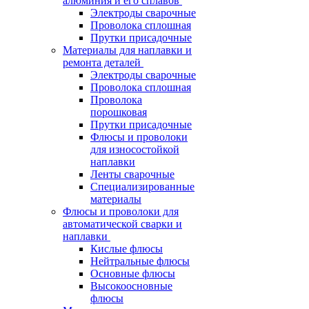
алюминия и его сплавов
Электроды сварочные
Проволока сплошная
Прутки присадочные
Материалы для наплавки и
ремонта деталей
Электроды сварочные
Проволока сплошная
Проволока
порошковая
Прутки присадочные
Флюсы и проволоки
для износостойкой
наплавки
Ленты сварочные
Специализированные
материалы
Флюсы и проволоки для
автоматической сварки и
наплавки
Кислые флюсы
Нейтральные флюсы
Основные флюсы
Высокоосновные
флюсы