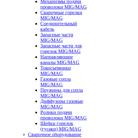
Механизмы подачи
проволоки MIG/MAG
Сварочные горелки
MIG/MAG
Соединительный
кабель
Запасные части
MIG/MAG
Запасные части для
горелок MIG/MAG
Направляющие
каналы MIG/MAG
Токосъемники
MIG/MAG
Газовые сопла
MIG/MAG
Пружины для сопла
MIG/MAG
Диффузоры газовые
MIG/MAG
Ролики подачи
проволоки MIG/MAG
Шейки горелок
(гусаки) MIG/MAG
Сварочное оборудование