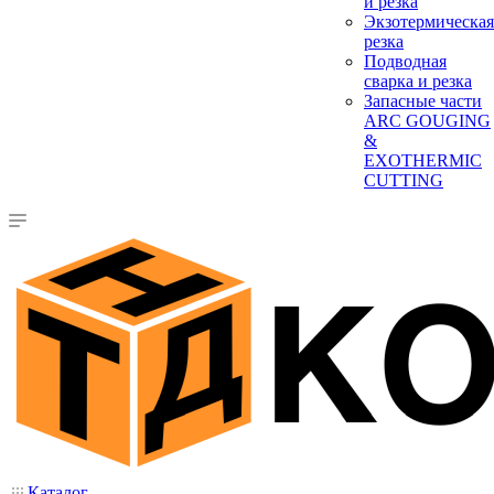
и резка
Экзотермическая
резка
Подводная
сварка и резка
Запасные части
ARC GOUGING
&
EXOTHERMIC
CUTTING
Каталог