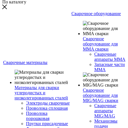
По каталогу
Сварочное оборудование
Сварочное
оборудование для
MMA сварки
Сварочные
аппараты MMA
Сварочные материалы
Запасные части
MMA
Материалы для сварки
Сварочное
углеродистых и
оборудование для
низколегированных сталей
MIG/MAG сварки
Электроды сварочные
Сварочные
Проволока сплошная
аппараты
Проволока
MIG/MAG
порошковая
Механизмы
Прутки присадочные
подачи