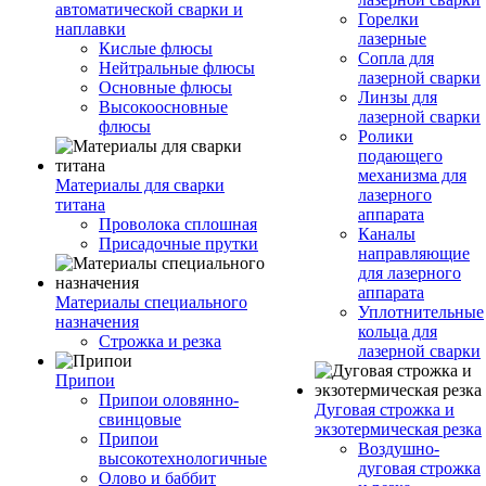
автоматической сварки и
Горелки
наплавки
лазерные
Кислые флюсы
Сопла для
Нейтральные флюсы
лазерной сварки
Основные флюсы
Линзы для
Высокоосновные
лазерной сварки
флюсы
Ролики
подающего
механизма для
Материалы для сварки
лазерного
титана
аппарата
Проволока сплошная
Каналы
Присадочные прутки
направляющие
для лазерного
аппарата
Материалы специального
Уплотнительные
назначения
кольца для
Строжка и резка
лазерной сварки
Припои
Припои оловянно-
Дуговая строжка и
свинцовые
экзотермическая резка
Припои
Воздушно-
высокотехнологичные
дуговая строжка
Олово и баббит