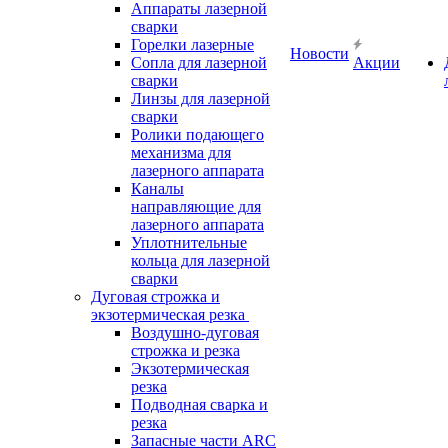
Аппараты лазерной
сварки
Горелки лазерные
Новости
Сопла для лазерной
Акции
сварки
Линзы для лазерной
сварки
Ролики подающего
механизма для
лазерного аппарата
Каналы
направляющие для
лазерного аппарата
Уплотнительные
кольца для лазерной
сварки
Дуговая строжка и
экзотермическая резка
Воздушно-дуговая
строжка и резка
Экзотермическая
резка
Подводная сварка и
резка
Запасные части ARC