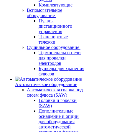
Комплектующие
Вспомогательное
оборудование
Пульты
дистанционного
управления
Транспортные
тележки
Сушильное оборудование
Термопеналы и печи
для прокалки
электродов
Бункеры для хранения
флюсов
Автоматическое оборудование
Автоматическая сварка под
слоем флюса (SAW)
Головки и горелки
(SAW)
Дополнительные
оснащение и опции
для оборудования
автоматической