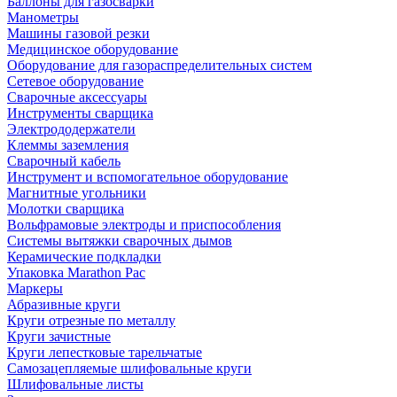
Баллоны для газосварки
Манометры
Машины газовой резки
Медицинское оборудование
Оборудование для газораспределительных систем
Сетевое оборудование
Сварочные аксессуары
Инструменты сварщика
Электрододержатели
Клеммы заземления
Сварочный кабель
Инструмент и вспомогательное оборудование
Магнитные угольники
Молотки сварщика
Вольфрамовые электроды и приспособления
Системы вытяжки сварочных дымов
Керамические подкладки
Упаковка Marathon Pac
Маркеры
Абразивные круги
Круги отрезные по металлу
Круги зачистные
Круги лепестковые тарельчатые
Самозацепляемые шлифовальные круги
Шлифовальные листы