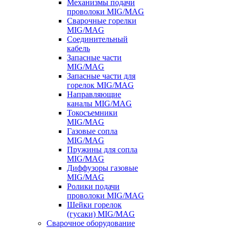
Механизмы подачи
проволоки MIG/MAG
Сварочные горелки
MIG/MAG
Соединительный
кабель
Запасные части
MIG/MAG
Запасные части для
горелок MIG/MAG
Направляющие
каналы MIG/MAG
Токосъемники
MIG/MAG
Газовые сопла
MIG/MAG
Пружины для сопла
MIG/MAG
Диффузоры газовые
MIG/MAG
Ролики подачи
проволоки MIG/MAG
Шейки горелок
(гусаки) MIG/MAG
Сварочное оборудование