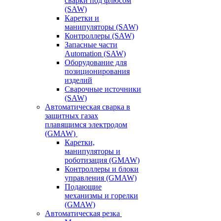
сварки под флюсом
(SAW)
Каретки и
манипуляторы (SAW)
Контроллеры (SAW)
Запасные части
Automation (SAW)
Оборудование для
позиционирования
изделий
Сварочные источники
(SAW)
Автоматическая сварка в
защитных газах
плавящимся электродом
(GMAW)
Каретки,
манипуляторы и
роботизация (GMAW)
Контроллеры и блоки
управления (GMAW)
Подающие
механизмы и горелки
(GMAW)
Автоматическая резка