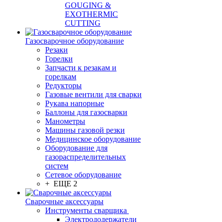
GOUGING &
EXOTHERMIC
CUTTING
Газосварочное оборудование
Резаки
Горелки
Запчасти к резакам и
горелкам
Редукторы
Газовые вентили для сварки
Рукава напорные
Баллоны для газосварки
Манометры
Машины газовой резки
Медицинское оборудование
Оборудование для
газораспределительных
систем
Сетевое оборудование
+ ЕЩЕ 2
Сварочные аксессуары
Инструменты сварщика
Электрододержатели