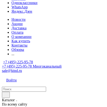
Одноклассники
WhatsApp
Яндекс.Дзен
Новости
Акции
Доставка
Оплата
О компании
Как купить
Контакты
Обзоры
...
+7 (495) 225-95-78
+7 (495) 225-95-78
Многоканальный
sale@ktnd.ru
Войти
Каталог
По всему сайту