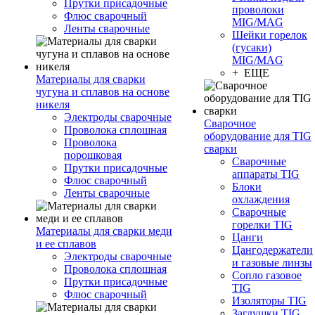
Прутки присадочные
проволоки
Флюс сварочный
MIG/MAG
Ленты сварочные
Шейки горелок
(гусаки)
MIG/MAG
+ ЕЩЕ
Материалы для сварки
чугуна и сплавов на основе
никеля
Электроды сварочные
Сварочное
Проволока сплошная
оборудование для TIG
Проволока
сварки
порошковая
Сварочные
Прутки присадочные
аппараты TIG
Флюс сварочный
Блоки
Ленты сварочные
охлаждения
Сварочные
горелки TIG
Материалы для сварки меди
Цанги
и ее сплавов
Цангодержатели
Электроды сварочные
и газовые линзы
Проволока сплошная
Сопло газовое
Прутки присадочные
TIG
Флюс сварочный
Изоляторы TIG
Заглушки TIG