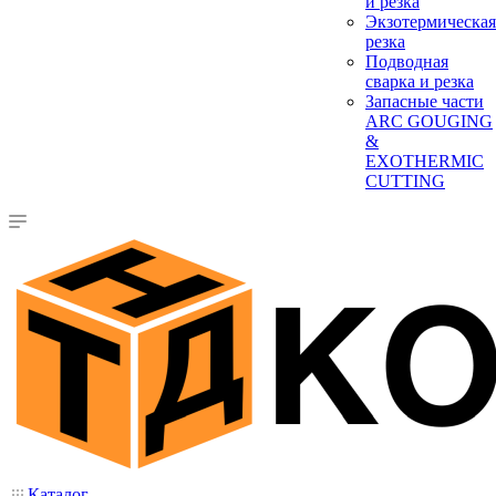
и резка
Экзотермическая
резка
Подводная
сварка и резка
Запасные части
ARC GOUGING
&
EXOTHERMIC
CUTTING
Каталог