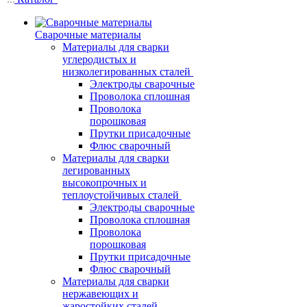
Сварочные материалы
Материалы для сварки
углеродистых и
низколегированных сталей
Электроды сварочные
Проволока сплошная
Проволока
порошковая
Прутки присадочные
Флюс сварочный
Материалы для сварки
легированных
высокопрочных и
теплоустойчивых сталей
Электроды сварочные
Проволока сплошная
Проволока
порошковая
Прутки присадочные
Флюс сварочный
Материалы для сварки
нержавеющих и
жаростойких сталей