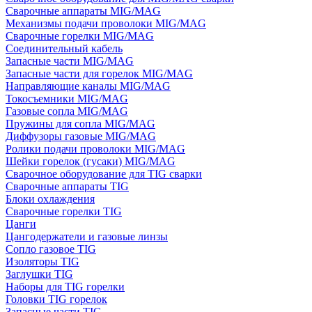
Сварочные аппараты MIG/MAG
Механизмы подачи проволоки MIG/MAG
Сварочные горелки MIG/MAG
Соединительный кабель
Запасные части MIG/MAG
Запасные части для горелок MIG/MAG
Направляющие каналы MIG/MAG
Токосъемники MIG/MAG
Газовые сопла MIG/MAG
Пружины для сопла MIG/MAG
Диффузоры газовые MIG/MAG
Ролики подачи проволоки MIG/MAG
Шейки горелок (гусаки) MIG/MAG
Сварочное оборудование для TIG сварки
Сварочные аппараты TIG
Блоки охлаждения
Сварочные горелки TIG
Цанги
Цангодержатели и газовые линзы
Сопло газовое TIG
Изоляторы TIG
Заглушки TIG
Наборы для TIG горелки
Головки TIG горелок
Запасные части TIG