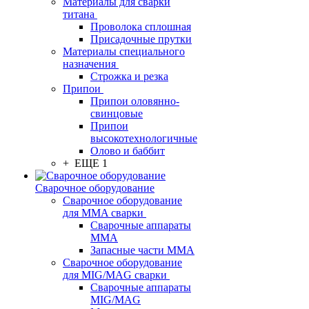
Материалы для сварки
титана
Проволока сплошная
Присадочные прутки
Материалы специального
назначения
Строжка и резка
Припои
Припои оловянно-
свинцовые
Припои
высокотехнологичные
Олово и баббит
+ ЕЩЕ 1
Сварочное оборудование
Сварочное оборудование
для MMA сварки
Сварочные аппараты
MMA
Запасные части MMA
Сварочное оборудование
для MIG/MAG сварки
Сварочные аппараты
MIG/MAG