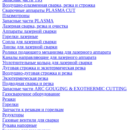
Воздушно-плазменная сварка, резка и строжка
Сварочные аппараты PLASMA CUT
Плазмотроны
Запасные части PLASMA
Лазерная сварка, резка и очистка
Аппараты лазерной сварки
Горелки лазерные
Сопла для лазерной сварки
Линзы для лазерной сварки
Ролики подающего механизма для лазерного аппарата
Каналы направляющие для лазерного аппарата
Уплотнительные кольца для лазерной сварки
Дуговая строжка и экзотермическая резка
Воздушно-дуговая строжка и резка
Экзотермическая резка
Подводная сварка и резка
Запасные части ARC GOUGING & EXOTHERMIC CUTTING
Газосварочное оборудование
Резаки
Горелки
Запчасти к резакам и горелкам
Редукторы
Газовые вентили для сварки
Рукава напорные