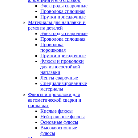
алюминия и его сплавов
Электроды сварочные
Проволока сплошная
Прутки присадочные
Материалы для наплавки и
ремонта деталей
Электроды сварочные
Проволока сплошная
Проволока
порошковая
Прутки присадочные
Флюсы и проволоки
для износостойкой
наплавки
Ленты сварочные
Специализированные
материалы
Флюсы и проволоки для
автоматической сварки и
наплавки
Кислые флюсы
Нейтральные флюсы
Основные флюсы
Высокоосновные
флюсы