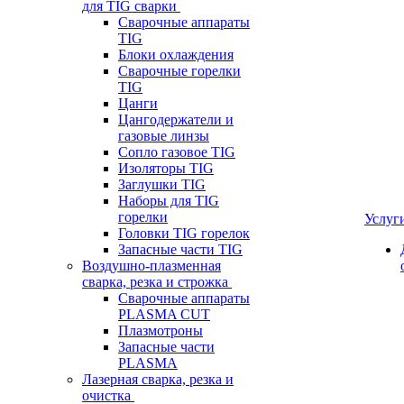
для TIG сварки
Сварочные аппараты
TIG
Блоки охлаждения
Сварочные горелки
TIG
Цанги
Цангодержатели и
газовые линзы
Сопло газовое TIG
Изоляторы TIG
Заглушки TIG
Наборы для TIG
горелки
Услуг
Головки TIG горелок
Запасные части TIG
Воздушно-плазменная
сварка, резка и строжка
Сварочные аппараты
PLASMA CUT
Плазмотроны
Запасные части
PLASMA
Лазерная сварка, резка и
очистка