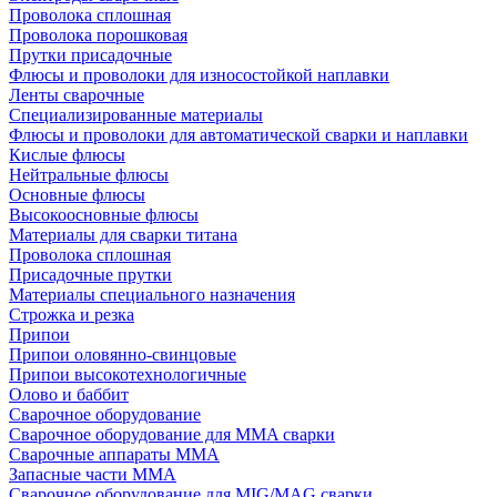
Проволока сплошная
Проволока порошковая
Прутки присадочные
Флюсы и проволоки для износостойкой наплавки
Ленты сварочные
Специализированные материалы
Флюсы и проволоки для автоматической сварки и наплавки
Кислые флюсы
Нейтральные флюсы
Основные флюсы
Высокоосновные флюсы
Материалы для сварки титана
Проволока сплошная
Присадочные прутки
Материалы специального назначения
Строжка и резка
Припои
Припои оловянно-свинцовые
Припои высокотехнологичные
Олово и баббит
Сварочное оборудование
Сварочное оборудование для MMA сварки
Сварочные аппараты MMA
Запасные части MMA
Сварочное оборудование для MIG/MAG сварки