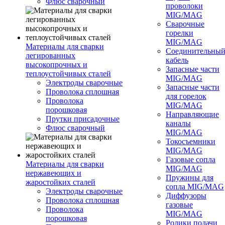
Флюс сварочный
проволоки
MIG/MAG
Сварочные
горелки
MIG/MAG
Материалы для сварки
Соединительны
легированных
кабель
высокопрочных и
Запасные части
теплоустойчивых сталей
MIG/MAG
Электроды сварочные
Запасные части
Проволока сплошная
для горелок
Проволока
MIG/MAG
порошковая
Направляющие
Прутки присадочные
каналы
Флюс сварочный
MIG/MAG
Токосъемники
MIG/MAG
Газовые сопла
Материалы для сварки
MIG/MAG
нержавеющих и
Пружины для
жаростойких сталей
сопла MIG/MAG
Электроды сварочные
Диффузоры
Проволока сплошная
газовые
Проволока
MIG/MAG
порошковая
Ролики подачи