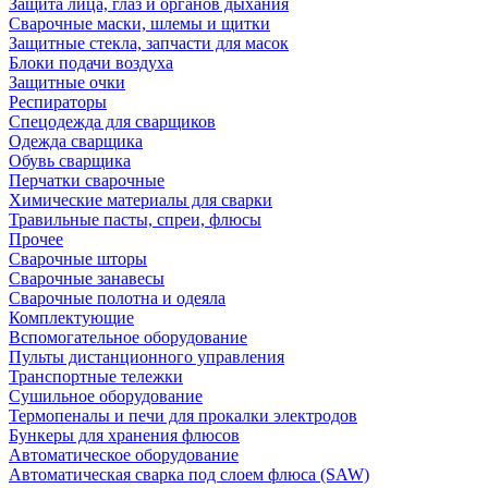
Защита лица, глаз и органов дыхания
Сварочные маски, шлемы и щитки
Защитные стекла, запчасти для масок
Блоки подачи воздуха
Защитные очки
Респираторы
Спецодежда для сварщиков
Одежда сварщика
Обувь сварщика
Перчатки сварочные
Химические материалы для сварки
Травильные пасты, спреи, флюсы
Прочее
Сварочные шторы
Сварочные занавесы
Сварочные полотна и одеяла
Комплектующие
Вспомогательное оборудование
Пульты дистанционного управления
Транспортные тележки
Сушильное оборудование
Термопеналы и печи для прокалки электродов
Бункеры для хранения флюсов
Автоматическое оборудование
Автоматическая сварка под слоем флюса (SAW)