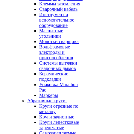
Клеммы заземления
Сварочный кабель
Инструмент и
вспомогательное
оборудование
Магнитные
угольники
Молотки сварщика
Вольфрамовые
электроды и
приспособления
Системы вытяжки
сварочных дымов
Керамические
подкладки
Упаковка Marathon
Pac
Маркеры
Абразивные круги
Круги отрезные по
металлу
Круги зачистные
Круги лепестковые
тарельчатые
Самозацепляемые