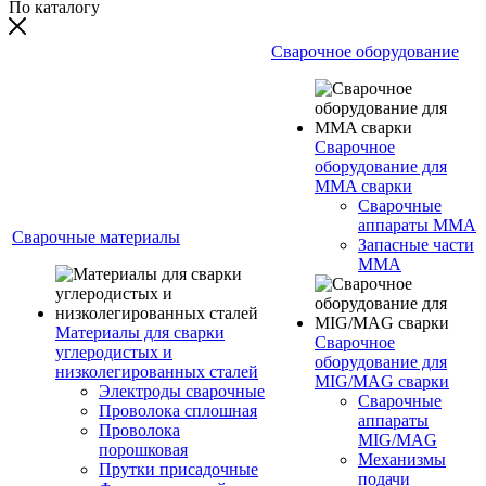
По каталогу
Сварочное оборудование
Сварочное
оборудование для
MMA сварки
Сварочные
аппараты MMA
Сварочные материалы
Запасные части
MMA
Материалы для сварки
Сварочное
углеродистых и
оборудование для
низколегированных сталей
MIG/MAG сварки
Электроды сварочные
Сварочные
Проволока сплошная
аппараты
Проволока
MIG/MAG
порошковая
Механизмы
Прутки присадочные
подачи