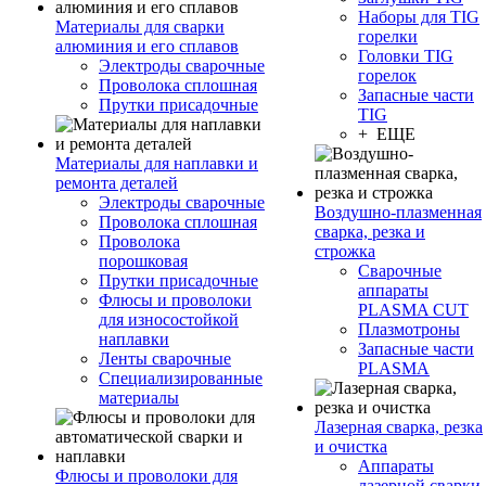
Наборы для TIG
Материалы для сварки
горелки
алюминия и его сплавов
Головки TIG
Электроды сварочные
горелок
Проволока сплошная
Запасные части
Прутки присадочные
TIG
+ ЕЩЕ
Материалы для наплавки и
ремонта деталей
Электроды сварочные
Воздушно-плазменная
Проволока сплошная
сварка, резка и
Проволока
строжка
порошковая
Сварочные
Прутки присадочные
аппараты
Флюсы и проволоки
PLASMA CUT
для износостойкой
Плазмотроны
наплавки
Запасные части
Ленты сварочные
PLASMA
Специализированные
материалы
Лазерная сварка, резка
и очистка
Аппараты
Флюсы и проволоки для
лазерной сварки