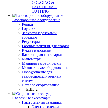
GOUGING &
EXOTHERMIC
CUTTING
Газосварочное оборудование
Резаки
Горелки
Запчасти к резакам и
горелкам
Редукторы
Газовые вентили для сварки
Рукава напорные
Баллоны для газосварки
Манометры
Машины газовой резки
Медицинское оборудование
Оборудование для
газораспределительных
систем
Сетевое оборудование
+ ЕЩЕ 2
Сварочные аксессуары
Инструменты сварщика
Электрододержатели