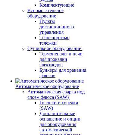
Комплектующие
Вспомогательное
оборудование
Пульты
дистанционного
управления
Транспортные
тележки
Сушильное оборудование
Термопеналы и печи
для прокалки
электродов
Бункеры для хранения
флюсов
Автоматическое оборудование
Автоматическая сварка под
слоем флюса (SAW)
Головки и горелки
(SAW)
Дополнительные
оснащение и опции
для оборудования
автоматической