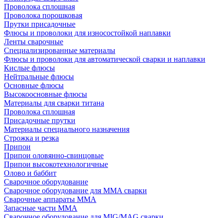
Проволока сплошная
Проволока порошковая
Прутки присадочные
Флюсы и проволоки для износостойкой наплавки
Ленты сварочные
Специализированные материалы
Флюсы и проволоки для автоматической сварки и наплавки
Кислые флюсы
Нейтральные флюсы
Основные флюсы
Высокоосновные флюсы
Материалы для сварки титана
Проволока сплошная
Присадочные прутки
Материалы специального назначения
Строжка и резка
Припои
Припои оловянно-свинцовые
Припои высокотехнологичные
Олово и баббит
Сварочное оборудование
Сварочное оборудование для MMA сварки
Сварочные аппараты MMA
Запасные части MMA
Сварочное оборудование для MIG/MAG сварки