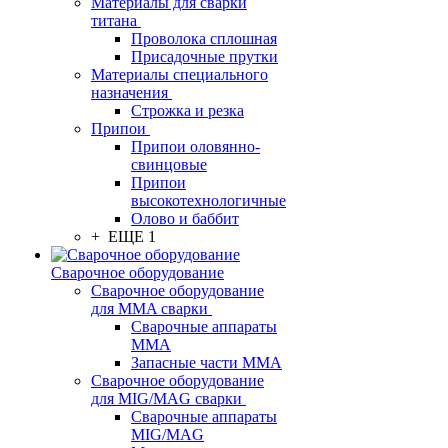
Материалы для сварки
титана
Проволока сплошная
Присадочные прутки
Материалы специального
назначения
Строжка и резка
Припои
Припои оловянно-
свинцовые
Припои
высокотехнологичные
Олово и баббит
+ ЕЩЕ 1
Сварочное оборудование
Сварочное оборудование
для MMA сварки
Сварочные аппараты
MMA
Запасные части MMA
Сварочное оборудование
для MIG/MAG сварки
Сварочные аппараты
MIG/MAG