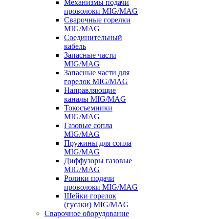
Механизмы подачи
проволоки MIG/MAG
Сварочные горелки
MIG/MAG
Соединительный
кабель
Запасные части
MIG/MAG
Запасные части для
горелок MIG/MAG
Направляющие
каналы MIG/MAG
Токосъемники
MIG/MAG
Газовые сопла
MIG/MAG
Пружины для сопла
MIG/MAG
Диффузоры газовые
MIG/MAG
Ролики подачи
проволоки MIG/MAG
Шейки горелок
(гусаки) MIG/MAG
Сварочное оборудование