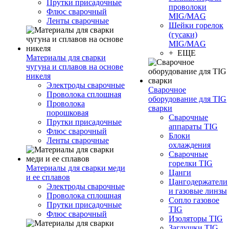
Прутки присадочные
проволоки
Флюс сварочный
MIG/MAG
Ленты сварочные
Шейки горелок
(гусаки)
MIG/MAG
+ ЕЩЕ
Материалы для сварки
чугуна и сплавов на основе
никеля
Электроды сварочные
Сварочное
Проволока сплошная
оборудование для TIG
Проволока
сварки
порошковая
Сварочные
Прутки присадочные
аппараты TIG
Флюс сварочный
Блоки
Ленты сварочные
охлаждения
Сварочные
горелки TIG
Материалы для сварки меди
Цанги
и ее сплавов
Цангодержатели
Электроды сварочные
и газовые линзы
Проволока сплошная
Сопло газовое
Прутки присадочные
TIG
Флюс сварочный
Изоляторы TIG
Заглушки TIG