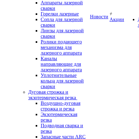
Аппараты лазерной
сварки
Горелки лазерные
Новости
Сопла для лазерной
Акции
сварки
Линзы для лазерной
сварки
Ролики подающего
механизма для
лазерного аппарата
Каналы
направляющие для
лазерного аппарата
Уплотнительные
кольца для лазерной
сварки
Дуговая строжка и
экзотермическая резка
Воздушно-дуговая
строжка и резка
Экзотермическая
резка
Подводная сварка и
резка
Запасные части ARC