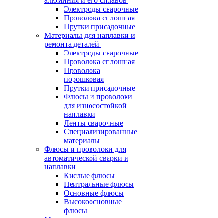
алюминия и его сплавов
Электроды сварочные
Проволока сплошная
Прутки присадочные
Материалы для наплавки и
ремонта деталей
Электроды сварочные
Проволока сплошная
Проволока
порошковая
Прутки присадочные
Флюсы и проволоки
для износостойкой
наплавки
Ленты сварочные
Специализированные
материалы
Флюсы и проволоки для
автоматической сварки и
наплавки
Кислые флюсы
Нейтральные флюсы
Основные флюсы
Высокоосновные
флюсы