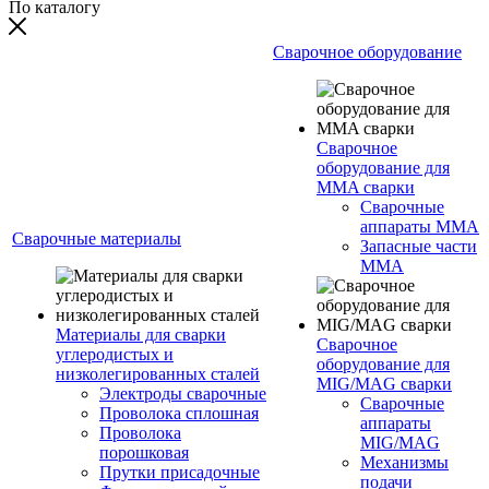
По каталогу
Сварочное оборудование
Сварочное
оборудование для
MMA сварки
Сварочные
аппараты MMA
Сварочные материалы
Запасные части
MMA
Материалы для сварки
Сварочное
углеродистых и
оборудование для
низколегированных сталей
MIG/MAG сварки
Электроды сварочные
Сварочные
Проволока сплошная
аппараты
Проволока
MIG/MAG
порошковая
Механизмы
Прутки присадочные
подачи