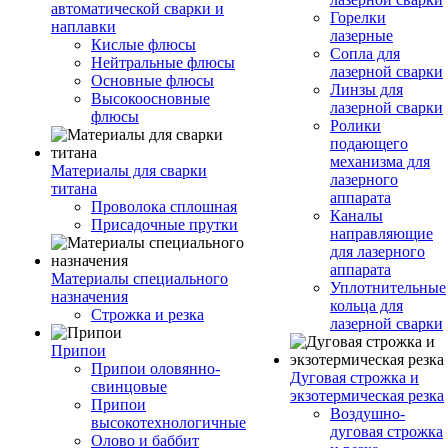
автоматической сварки и
Горелки
наплавки
лазерные
Кислые флюсы
Сопла для
Нейтральные флюсы
лазерной сварки
Основные флюсы
Линзы для
Высокоосновные
лазерной сварки
флюсы
Ролики
подающего
механизма для
Материалы для сварки
лазерного
титана
аппарата
Проволока сплошная
Каналы
Присадочные прутки
направляющие
для лазерного
аппарата
Материалы специального
Уплотнительные
назначения
кольца для
Строжка и резка
лазерной сварки
Припои
Припои оловянно-
Дуговая строжка и
свинцовые
экзотермическая резка
Припои
Воздушно-
высокотехнологичные
дуговая строжка
Олово и баббит