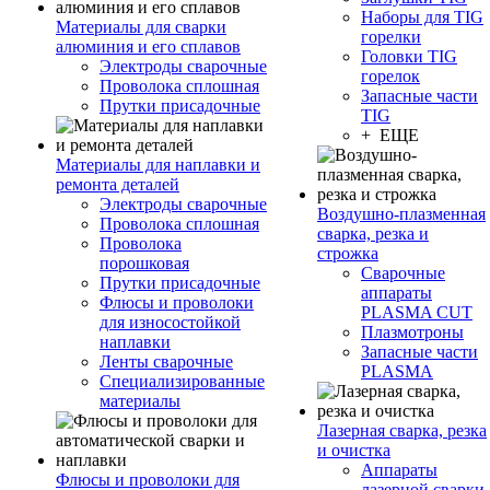
Наборы для TIG
Материалы для сварки
горелки
алюминия и его сплавов
Головки TIG
Электроды сварочные
горелок
Проволока сплошная
Запасные части
Прутки присадочные
TIG
+ ЕЩЕ
Материалы для наплавки и
ремонта деталей
Электроды сварочные
Воздушно-плазменная
Проволока сплошная
сварка, резка и
Проволока
строжка
порошковая
Сварочные
Прутки присадочные
аппараты
Флюсы и проволоки
PLASMA CUT
для износостойкой
Плазмотроны
наплавки
Запасные части
Ленты сварочные
PLASMA
Специализированные
материалы
Лазерная сварка, резка
и очистка
Аппараты
Флюсы и проволоки для
лазерной сварки