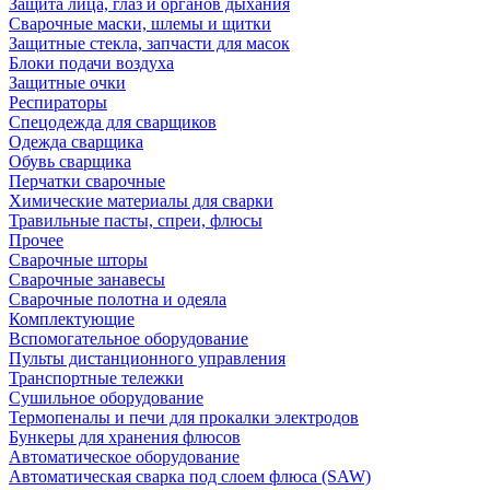
Защита лица, глаз и органов дыхания
Сварочные маски, шлемы и щитки
Защитные стекла, запчасти для масок
Блоки подачи воздуха
Защитные очки
Респираторы
Спецодежда для сварщиков
Одежда сварщика
Обувь сварщика
Перчатки сварочные
Химические материалы для сварки
Травильные пасты, спреи, флюсы
Прочее
Сварочные шторы
Сварочные занавесы
Сварочные полотна и одеяла
Комплектующие
Вспомогательное оборудование
Пульты дистанционного управления
Транспортные тележки
Сушильное оборудование
Термопеналы и печи для прокалки электродов
Бункеры для хранения флюсов
Автоматическое оборудование
Автоматическая сварка под слоем флюса (SAW)