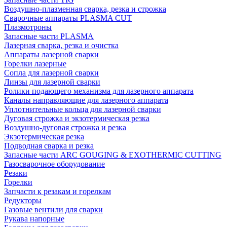
Воздушно-плазменная сварка, резка и строжка
Сварочные аппараты PLASMA CUT
Плазмотроны
Запасные части PLASMA
Лазерная сварка, резка и очистка
Аппараты лазерной сварки
Горелки лазерные
Сопла для лазерной сварки
Линзы для лазерной сварки
Ролики подающего механизма для лазерного аппарата
Каналы направляющие для лазерного аппарата
Уплотнительные кольца для лазерной сварки
Дуговая строжка и экзотермическая резка
Воздушно-дуговая строжка и резка
Экзотермическая резка
Подводная сварка и резка
Запасные части ARC GOUGING & EXOTHERMIC CUTTING
Газосварочное оборудование
Резаки
Горелки
Запчасти к резакам и горелкам
Редукторы
Газовые вентили для сварки
Рукава напорные