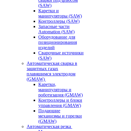
сварки под флюсом
(SAW)
Каретки и
манипуляторы (SAW)
Контроллеры (SAW)
Запасные части
Automation (SAW)
Оборудование для
позиционирования
изделий
Сварочные источники
(SAW)
Автоматическая сварка в
защитных газах
плавящимся электродом
(GMAW)
Каретки,
манипуляторы и
роботизация (GMAW)
Контроллеры и блоки
управления (GMAW)
Подающие
механизмы и горелки
(GMAW)
Автоматическая резка