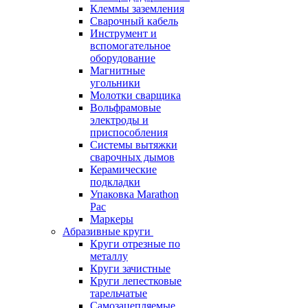
Клеммы заземления
Сварочный кабель
Инструмент и
вспомогательное
оборудование
Магнитные
угольники
Молотки сварщика
Вольфрамовые
электроды и
приспособления
Системы вытяжки
сварочных дымов
Керамические
подкладки
Упаковка Marathon
Pac
Маркеры
Абразивные круги
Круги отрезные по
металлу
Круги зачистные
Круги лепестковые
тарельчатые
Самозацепляемые