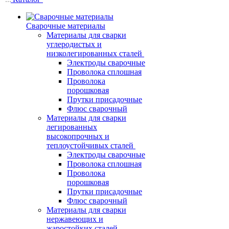
Сварочные материалы
Материалы для сварки
углеродистых и
низколегированных сталей
Электроды сварочные
Проволока сплошная
Проволока
порошковая
Прутки присадочные
Флюс сварочный
Материалы для сварки
легированных
высокопрочных и
теплоустойчивых сталей
Электроды сварочные
Проволока сплошная
Проволока
порошковая
Прутки присадочные
Флюс сварочный
Материалы для сварки
нержавеющих и
жаростойких сталей