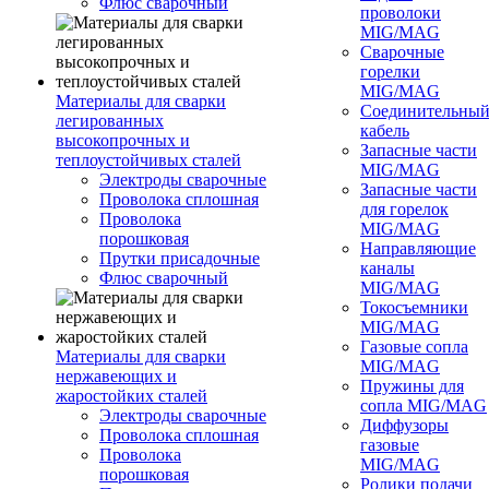
Флюс сварочный
проволоки
MIG/MAG
Сварочные
горелки
MIG/MAG
Материалы для сварки
Соединительны
легированных
кабель
высокопрочных и
Запасные части
теплоустойчивых сталей
MIG/MAG
Электроды сварочные
Запасные части
Проволока сплошная
для горелок
Проволока
MIG/MAG
порошковая
Направляющие
Прутки присадочные
каналы
Флюс сварочный
MIG/MAG
Токосъемники
MIG/MAG
Газовые сопла
Материалы для сварки
MIG/MAG
нержавеющих и
Пружины для
жаростойких сталей
сопла MIG/MAG
Электроды сварочные
Диффузоры
Проволока сплошная
газовые
Проволока
MIG/MAG
порошковая
Ролики подачи