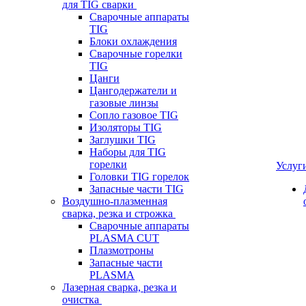
для TIG сварки
Сварочные аппараты
TIG
Блоки охлаждения
Сварочные горелки
TIG
Цанги
Цангодержатели и
газовые линзы
Сопло газовое TIG
Изоляторы TIG
Заглушки TIG
Наборы для TIG
горелки
Услуг
Головки TIG горелок
Запасные части TIG
Воздушно-плазменная
сварка, резка и строжка
Сварочные аппараты
PLASMA CUT
Плазмотроны
Запасные части
PLASMA
Лазерная сварка, резка и
очистка