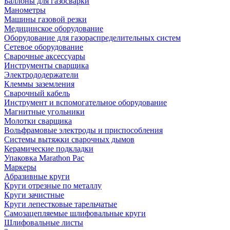
Баллоны для газосварки
Манометры
Машины газовой резки
Медицинское оборудование
Оборудование для газораспределительных систем
Сетевое оборудование
Сварочные аксессуары
Инструменты сварщика
Электрододержатели
Клеммы заземления
Сварочный кабель
Инструмент и вспомогательное оборудование
Магнитные угольники
Молотки сварщика
Вольфрамовые электроды и приспособления
Системы вытяжки сварочных дымов
Керамические подкладки
Упаковка Marathon Pac
Маркеры
Абразивные круги
Круги отрезные по металлу
Круги зачистные
Круги лепестковые тарельчатые
Самозацепляемые шлифовальные круги
Шлифовальные листы