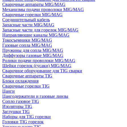
Сварочные аппараты MIG/MAG
Механизмы подачи проволоки MIG/MAG
Сварочные горелки MIG/MAG
Соединительный кабель
Запасные части MIG/MAG
Запасные части для горелок MIG/MAG
Направляющие каналы MIG/MAG
Токосъемники MIG/MAG
Газовые сопла MIG/MAG
Пружины для сопла MIG/MAG
Диффузоры газовые MIG/MAG
Ролики подачи проволоки MIG/MAG
Шейки горелок (гусаки) MIG/MAG
Сварочное оборудование для TIG сварки
Сварочные аппараты TIG
Блоки охлаждения
Сварочные горелки TIG
Цанги
Цангодержатели и газовые линзы
Сопло газовое TIG
Изоляторы TIG
Заглушки TIG
Наборы для TIG горелки
Головки TIG горелок
Запасные части TIG