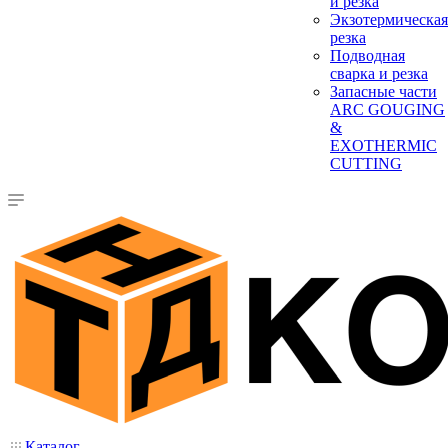
и резка
Экзотермическая
резка
Подводная
сварка и резка
Запасные части
ARC GOUGING
&
EXOTHERMIC
CUTTING
Каталог