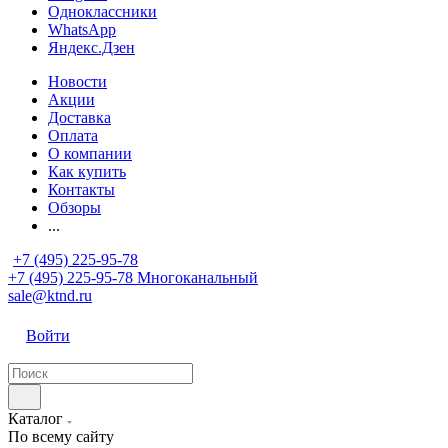
Одноклассники
WhatsApp
Яндекс.Дзен
Новости
Акции
Доставка
Оплата
О компании
Как купить
Контакты
Обзоры
...
+7 (495) 225-95-78
+7 (495) 225-95-78
Многоканальный
sale@ktnd.ru
Войти
Каталог
По всему сайту