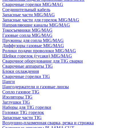
Сварочные горелки MIG/MAG
Соединительный кабель
Запасные части MIG/MAG
Запасные части для горелок MIG/MAG
Направляющие каналы MIG/MAG
Токосъемники MIG/MAG
Газовые сопла MIG/MAG
Пружины для сопла MIG/MAG
Диффузоры газовые MIG/MAG
Ролики подачи проволоки MIG/MAG
Шейки горелок (гусаки) MIG/MAG
Сварочное оборудование для TIG сварки
Сварочные аппараты TIG
Блоки охлаждения
Сварочные горелки TIG
Цанги
Цангодержатели и газовые линзы
Сопло газовое TIG
Изоляторы TIG
Заглушки TIG
Наборы для TIG горелки
Головки TIG горелок
Запасные части TIG
Воздушно-плазменная сварка, резка и строжка
Сварочные аппараты PLASMA CUT