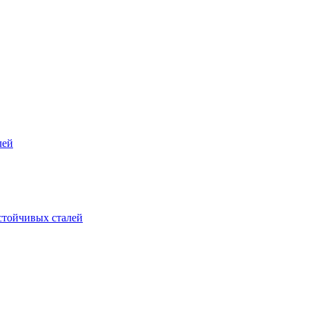
лей
стойчивых сталей