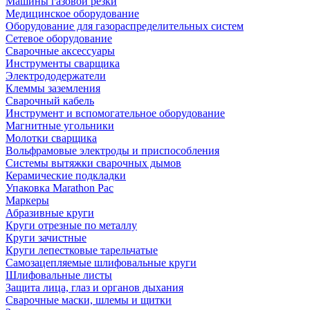
Машины газовой резки
Медицинское оборудование
Оборудование для газораспределительных систем
Сетевое оборудование
Сварочные аксессуары
Инструменты сварщика
Электрододержатели
Клеммы заземления
Сварочный кабель
Инструмент и вспомогательное оборудование
Магнитные угольники
Молотки сварщика
Вольфрамовые электроды и приспособления
Системы вытяжки сварочных дымов
Керамические подкладки
Упаковка Marathon Pac
Маркеры
Абразивные круги
Круги отрезные по металлу
Круги зачистные
Круги лепестковые тарельчатые
Самозацепляемые шлифовальные круги
Шлифовальные листы
Защита лица, глаз и органов дыхания
Сварочные маски, шлемы и щитки