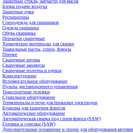
Защитные стекла, запчасти для масок
Блоки подачи воздуха
Защитные очки
Респираторы
Спецодежда для сварщиков
Одежда сварщика
Обувь сварщика
Перчатки сварочные
Химические материалы для сварки
Травильные пасты, спреи, флюсы
Прочее
Сварочные шторы
Сварочные занавесы
Сварочные полотна и одеяла
Комплектующие
Вспомогательное оборудование
Пульты дистанционного управления
Транспортные тележки
Сушильное оборудование
Термопеналы и печи для прокалки электродов
Бункеры для хранения флюсов
Автоматическое оборудование
Автоматическая сварка под слоем флюса (SAW)
Головки и горелки (SAW)
Дополнительные оснащение и опции для оборудования автома