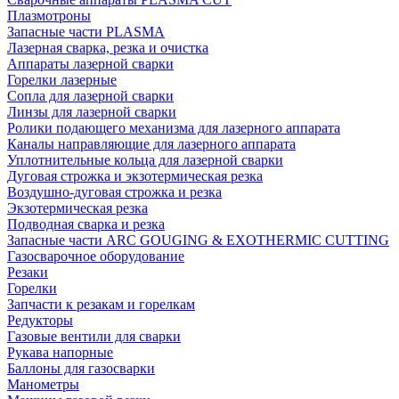
Плазмотроны
Запасные части PLASMA
Лазерная сварка, резка и очистка
Аппараты лазерной сварки
Горелки лазерные
Сопла для лазерной сварки
Линзы для лазерной сварки
Ролики подающего механизма для лазерного аппарата
Каналы направляющие для лазерного аппарата
Уплотнительные кольца для лазерной сварки
Дуговая строжка и экзотермическая резка
Воздушно-дуговая строжка и резка
Экзотермическая резка
Подводная сварка и резка
Запасные части ARC GOUGING & EXOTHERMIC CUTTING
Газосварочное оборудование
Резаки
Горелки
Запчасти к резакам и горелкам
Редукторы
Газовые вентили для сварки
Рукава напорные
Баллоны для газосварки
Манометры