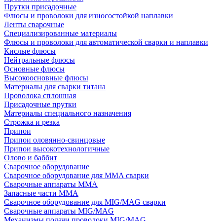
Прутки присадочные
Флюсы и проволоки для износостойкой наплавки
Ленты сварочные
Специализированные материалы
Флюсы и проволоки для автоматической сварки и наплавки
Кислые флюсы
Нейтральные флюсы
Основные флюсы
Высокоосновные флюсы
Материалы для сварки титана
Проволока сплошная
Присадочные прутки
Материалы специального назначения
Строжка и резка
Припои
Припои оловянно-свинцовые
Припои высокотехнологичные
Олово и баббит
Сварочное оборудование
Сварочное оборудование для MMA сварки
Сварочные аппараты MMA
Запасные части MMA
Сварочное оборудование для MIG/MAG сварки
Сварочные аппараты MIG/MAG
Механизмы подачи проволоки MIG/MAG