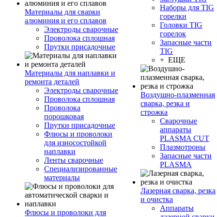
Наборы для TIG
Материалы для сварки
горелки
алюминия и его сплавов
Головки TIG
Электроды сварочные
горелок
Проволока сплошная
Запасные части
Прутки присадочные
TIG
+ ЕЩЕ
Материалы для наплавки и
ремонта деталей
Электроды сварочные
Воздушно-плазменная
Проволока сплошная
сварка, резка и
Проволока
строжка
порошковая
Сварочные
Прутки присадочные
аппараты
Флюсы и проволоки
PLASMA CUT
для износостойкой
Плазмотроны
наплавки
Запасные части
Ленты сварочные
PLASMA
Специализированные
материалы
Лазерная сварка, резка
и очистка
Аппараты
Флюсы и проволоки для
лазерной сварки