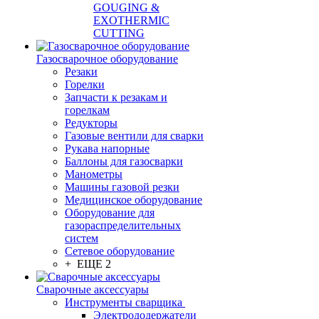
GOUGING &
EXOTHERMIC
CUTTING
Газосварочное оборудование
Резаки
Горелки
Запчасти к резакам и
горелкам
Редукторы
Газовые вентили для сварки
Рукава напорные
Баллоны для газосварки
Манометры
Машины газовой резки
Медицинское оборудование
Оборудование для
газораспределительных
систем
Сетевое оборудование
+ ЕЩЕ 2
Сварочные аксессуары
Инструменты сварщика
Электрододержатели