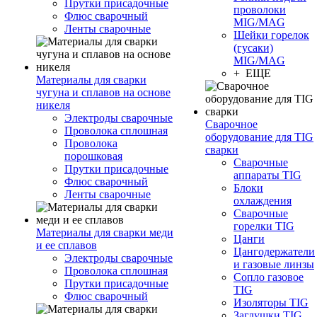
Прутки присадочные
проволоки
Флюс сварочный
MIG/MAG
Ленты сварочные
Шейки горелок
(гусаки)
MIG/MAG
+ ЕЩЕ
Материалы для сварки
чугуна и сплавов на основе
никеля
Электроды сварочные
Сварочное
Проволока сплошная
оборудование для TIG
Проволока
сварки
порошковая
Сварочные
Прутки присадочные
аппараты TIG
Флюс сварочный
Блоки
Ленты сварочные
охлаждения
Сварочные
горелки TIG
Материалы для сварки меди
Цанги
и ее сплавов
Цангодержатели
Электроды сварочные
и газовые линзы
Проволока сплошная
Сопло газовое
Прутки присадочные
TIG
Флюс сварочный
Изоляторы TIG
Заглушки TIG