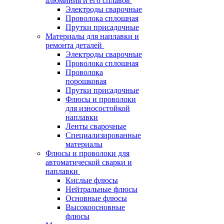
алюминия и его сплавов
Электроды сварочные
Проволока сплошная
Прутки присадочные
Материалы для наплавки и
ремонта деталей
Электроды сварочные
Проволока сплошная
Проволока
порошковая
Прутки присадочные
Флюсы и проволоки
для износостойкой
наплавки
Ленты сварочные
Специализированные
материалы
Флюсы и проволоки для
автоматической сварки и
наплавки
Кислые флюсы
Нейтральные флюсы
Основные флюсы
Высокоосновные
флюсы