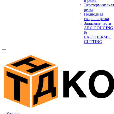
и резка
Экзотермическая
резка
Подводная
сварка и резка
Запасные части
ARC GOUGING
&
EXOTHERMIC
CUTTING
Каталог