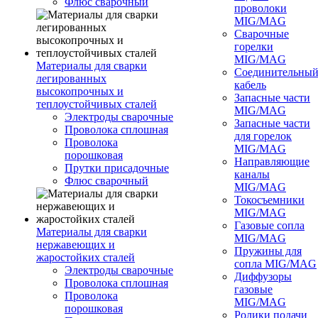
Флюс сварочный
проволоки
MIG/MAG
Сварочные
горелки
MIG/MAG
Материалы для сварки
Соединительны
легированных
кабель
высокопрочных и
Запасные части
теплоустойчивых сталей
MIG/MAG
Электроды сварочные
Запасные части
Проволока сплошная
для горелок
Проволока
MIG/MAG
порошковая
Направляющие
Прутки присадочные
каналы
Флюс сварочный
MIG/MAG
Токосъемники
MIG/MAG
Газовые сопла
Материалы для сварки
MIG/MAG
нержавеющих и
Пружины для
жаростойких сталей
сопла MIG/MAG
Электроды сварочные
Диффузоры
Проволока сплошная
газовые
Проволока
MIG/MAG
порошковая
Ролики подачи