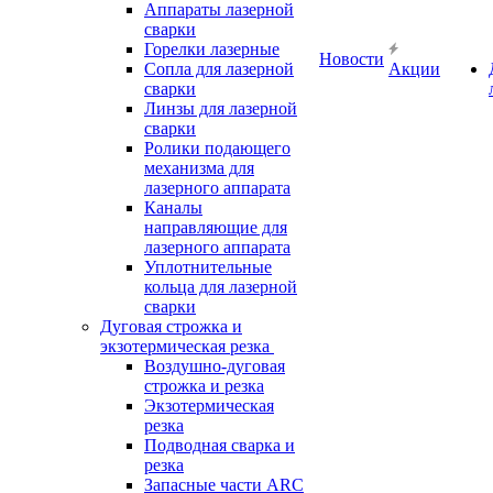
Аппараты лазерной
сварки
Горелки лазерные
Новости
Сопла для лазерной
Акции
сварки
Линзы для лазерной
сварки
Ролики подающего
механизма для
лазерного аппарата
Каналы
направляющие для
лазерного аппарата
Уплотнительные
кольца для лазерной
сварки
Дуговая строжка и
экзотермическая резка
Воздушно-дуговая
строжка и резка
Экзотермическая
резка
Подводная сварка и
резка
Запасные части ARC