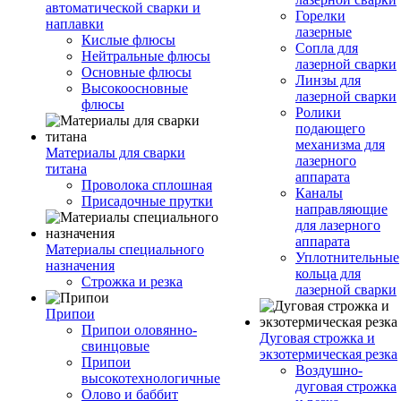
автоматической сварки и
Горелки
наплавки
лазерные
Кислые флюсы
Сопла для
Нейтральные флюсы
лазерной сварки
Основные флюсы
Линзы для
Высокоосновные
лазерной сварки
флюсы
Ролики
подающего
механизма для
Материалы для сварки
лазерного
титана
аппарата
Проволока сплошная
Каналы
Присадочные прутки
направляющие
для лазерного
аппарата
Материалы специального
Уплотнительные
назначения
кольца для
Строжка и резка
лазерной сварки
Припои
Припои оловянно-
Дуговая строжка и
свинцовые
экзотермическая резка
Припои
Воздушно-
высокотехнологичные
дуговая строжка
Олово и баббит