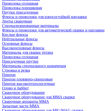
Проволока сплошная
Проволока порошковая
Прутки присадочные
Флюсы и проволоки для износостойкой наплавки
Ленты сварочные
Специализированные материалы
Флюсы и проволоки для автоматической сварки и наплавки
Кислые флюсы
Нейтральные флюсы
Основные флюсы
Высокоосновные флюсы
Материалы для сварки титана
Проволока сплошная
Присадочные прутки
Материалы специального назначения
Строжка и резка
Припои
Припои оловянно-свинцовые
Припои высокотехнологичные
Олово и баббит
Сварочное оборудование
Сварочное оборудование для MMA сварки
Сварочные аппараты MMA
Запасные части MMA
Сварочное оборудование для MIG/MAG сварки