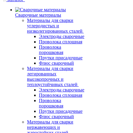
Сварочные материалы
Материалы для сварки
углеродистых и
низколегированных сталей
Электроды сварочные
Проволока сплошная
Проволока
порошковая
Прутки присадочные
Флюс сварочный
Материалы для сварки
легированных
высокопрочных и
теплоустойчивых сталей
Электроды сварочные
Проволока сплошная
Проволока
порошковая
Прутки присадочные
Флюс сварочный
Материалы для сварки
нержавеющих и
жаростойких сталей