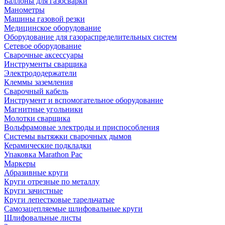
Баллоны для газосварки
Манометры
Машины газовой резки
Медицинское оборудование
Оборудование для газораспределительных систем
Сетевое оборудование
Сварочные аксессуары
Инструменты сварщика
Электрододержатели
Клеммы заземления
Сварочный кабель
Инструмент и вспомогательное оборудование
Магнитные угольники
Молотки сварщика
Вольфрамовые электроды и приспособления
Системы вытяжки сварочных дымов
Керамические подкладки
Упаковка Marathon Pac
Маркеры
Абразивные круги
Круги отрезные по металлу
Круги зачистные
Круги лепестковые тарельчатые
Самозацепляемые шлифовальные круги
Шлифовальные листы