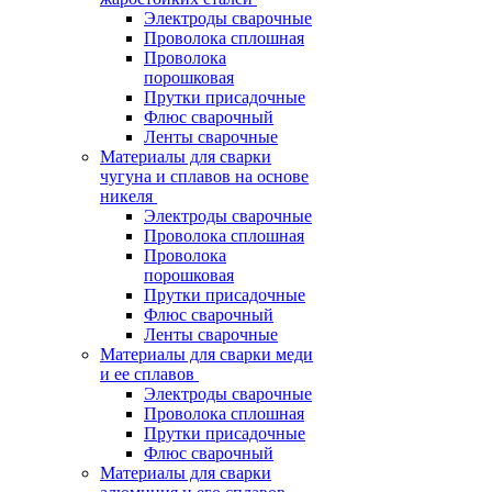
Электроды сварочные
Проволока сплошная
Проволока
порошковая
Прутки присадочные
Флюс сварочный
Ленты сварочные
Материалы для сварки
чугуна и сплавов на основе
никеля
Электроды сварочные
Проволока сплошная
Проволока
порошковая
Прутки присадочные
Флюс сварочный
Ленты сварочные
Материалы для сварки меди
и ее сплавов
Электроды сварочные
Проволока сплошная
Прутки присадочные
Флюс сварочный
Материалы для сварки