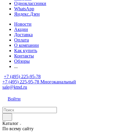
Одноклассники
WhatsApp
Яндекс.Дзен
Новости
Акции
Доставка
Оплата
О компании
Как купить
Контакты
Обзоры
...
+7 (495) 225-95-78
+7 (495) 225-95-78
Многоканальный
sale@ktnd.ru
Войти
Каталог
По всему сайту