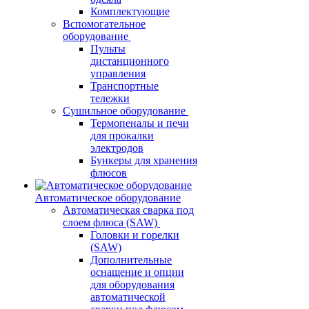
Комплектующие
Вспомогательное
оборудование
Пульты
дистанционного
управления
Транспортные
тележки
Сушильное оборудование
Термопеналы и печи
для прокалки
электродов
Бункеры для хранения
флюсов
Автоматическое оборудование
Автоматическая сварка под
слоем флюса (SAW)
Головки и горелки
(SAW)
Дополнительные
оснащение и опции
для оборудования
автоматической