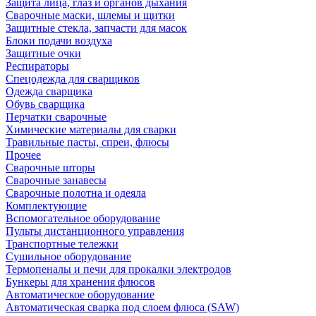
Защита лица, глаз и органов дыхания
Сварочные маски, шлемы и щитки
Защитные стекла, запчасти для масок
Блоки подачи воздуха
Защитные очки
Респираторы
Спецодежда для сварщиков
Одежда сварщика
Обувь сварщика
Перчатки сварочные
Химические материалы для сварки
Травильные пасты, спреи, флюсы
Прочее
Сварочные шторы
Сварочные занавесы
Сварочные полотна и одеяла
Комплектующие
Вспомогательное оборудование
Пульты дистанционного управления
Транспортные тележки
Сушильное оборудование
Термопеналы и печи для прокалки электродов
Бункеры для хранения флюсов
Автоматическое оборудование
Автоматическая сварка под слоем флюса (SAW)