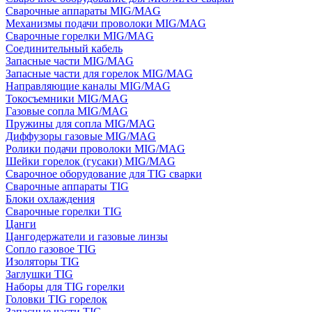
Сварочные аппараты MIG/MAG
Механизмы подачи проволоки MIG/MAG
Сварочные горелки MIG/MAG
Соединительный кабель
Запасные части MIG/MAG
Запасные части для горелок MIG/MAG
Направляющие каналы MIG/MAG
Токосъемники MIG/MAG
Газовые сопла MIG/MAG
Пружины для сопла MIG/MAG
Диффузоры газовые MIG/MAG
Ролики подачи проволоки MIG/MAG
Шейки горелок (гусаки) MIG/MAG
Сварочное оборудование для TIG сварки
Сварочные аппараты TIG
Блоки охлаждения
Сварочные горелки TIG
Цанги
Цангодержатели и газовые линзы
Сопло газовое TIG
Изоляторы TIG
Заглушки TIG
Наборы для TIG горелки
Головки TIG горелок
Запасные части TIG