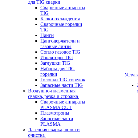
для TIG сварки
Сварочные аппараты
TIG
Блоки охлаждения
Сварочные горелки
TIG
Цанги
Цангодержатели и
газовые линзы
Сопло газовое TIG
Изоляторы TIG
Заглушки TIG
Наборы для TIG
горелки
Услуг
Головки TIG горелок
Запасные части TIG
Воздушно-плазменная
сварка, резка и строжка
Сварочные аппараты
PLASMA CUT
Плазмотроны
Запасные части
PLASMA
Лазерная сварка, резка и
очистка