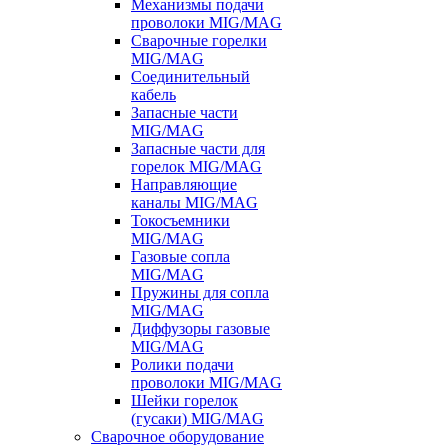
Механизмы подачи
проволоки MIG/MAG
Сварочные горелки
MIG/MAG
Соединительный
кабель
Запасные части
MIG/MAG
Запасные части для
горелок MIG/MAG
Направляющие
каналы MIG/MAG
Токосъемники
MIG/MAG
Газовые сопла
MIG/MAG
Пружины для сопла
MIG/MAG
Диффузоры газовые
MIG/MAG
Ролики подачи
проволоки MIG/MAG
Шейки горелок
(гусаки) MIG/MAG
Сварочное оборудование