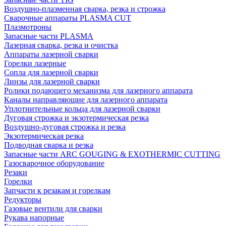
Воздушно-плазменная сварка, резка и строжка
Сварочные аппараты PLASMA CUT
Плазмотроны
Запасные части PLASMA
Лазерная сварка, резка и очистка
Аппараты лазерной сварки
Горелки лазерные
Сопла для лазерной сварки
Линзы для лазерной сварки
Ролики подающего механизма для лазерного аппарата
Каналы направляющие для лазерного аппарата
Уплотнительные кольца для лазерной сварки
Дуговая строжка и экзотермическая резка
Воздушно-дуговая строжка и резка
Экзотермическая резка
Подводная сварка и резка
Запасные части ARC GOUGING & EXOTHERMIC CUTTING
Газосварочное оборудование
Резаки
Горелки
Запчасти к резакам и горелкам
Редукторы
Газовые вентили для сварки
Рукава напорные