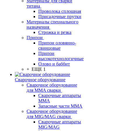
Материалы для сварки
титана
Проволока сплошная
Присадочные прутки
Материалы специального
назначения
Строжка и резка
Припои
Припои оловянно-
свинцовые
Припои
высокотехнологичные
Олово и баббит
+ ЕЩЕ 1
Сварочное оборудование
Сварочное оборудование
для MMA сварки
Сварочные аппараты
MMA
Запасные части MMA
Сварочное оборудование
для MIG/MAG сварки
Сварочные аппараты
MIG/MAG