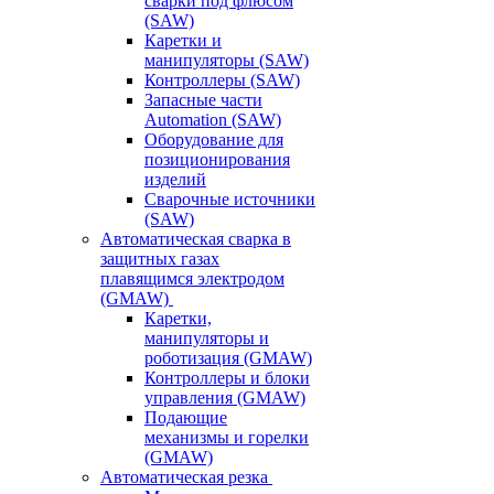
сварки под флюсом
(SAW)
Каретки и
манипуляторы (SAW)
Контроллеры (SAW)
Запасные части
Automation (SAW)
Оборудование для
позиционирования
изделий
Сварочные источники
(SAW)
Автоматическая сварка в
защитных газах
плавящимся электродом
(GMAW)
Каретки,
манипуляторы и
роботизация (GMAW)
Контроллеры и блоки
управления (GMAW)
Подающие
механизмы и горелки
(GMAW)
Автоматическая резка