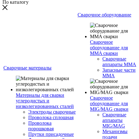
По каталогу
Сварочное оборудование
Сварочное
оборудование для
MMA сварки
Сварочные
аппараты MMA
Сварочные материалы
Запасные части
MMA
Материалы для сварки
Сварочное
углеродистых и
оборудование для
низколегированных сталей
MIG/MAG сварки
Электроды сварочные
Сварочные
Проволока сплошная
аппараты
Проволока
MIG/MAG
порошковая
Механизмы
Прутки присадочные
подачи