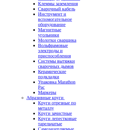
Клеммы заземления
Сварочный кабель
Инструмент и
вспомогательное
оборудование
Магнитные
угольники
Молотки сварщика
Вольфрамовые
электроды и
приспособления
Системы вытяжки
сварочных дымов
Керамические
подкладки
Упаковка Marathon
Pac
Маркеры
Абразивные круги
Круги отрезные по
металлу
Круги зачистные
Круги лепестковые
тарельчатые
Самозацепляемые