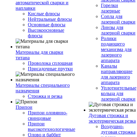
автоматической сварки и
Горелки
наплавки
лазерные
Кислые флюсы
Сопла для
Нейтральные флюсы
лазерной сварки
Основные флюсы
Линзы для
Высокоосновные
лазерной сварки
флюсы
Ролики
подающего
механизма для
Материалы для сварки
лазерного
титана
аппарата
Проволока сплошная
Каналы
Присадочные прутки
направляющие
для лазерного
аппарата
Материалы специального
Уплотнительные
назначения
кольца для
Строжка и резка
лазерной сварки
Припои
Припои оловянно-
Дуговая строжка и
свинцовые
экзотермическая резка
Припои
Воздушно-
высокотехнологичные
дуговая строжка
Олово и баббит