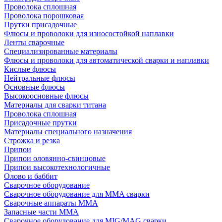
Проволока сплошная
Проволока порошковая
Прутки присадочные
Флюсы и проволоки для износостойкой наплавки
Ленты сварочные
Специализированные материалы
Флюсы и проволоки для автоматической сварки и наплавки
Кислые флюсы
Нейтральные флюсы
Основные флюсы
Высокоосновные флюсы
Материалы для сварки титана
Проволока сплошная
Присадочные прутки
Материалы специального назначения
Строжка и резка
Припои
Припои оловянно-свинцовые
Припои высокотехнологичные
Олово и баббит
Сварочное оборудование
Сварочное оборудование для MMA сварки
Сварочные аппараты MMA
Запасные части MMA
Сварочное оборудование для MIG/MAG сварки