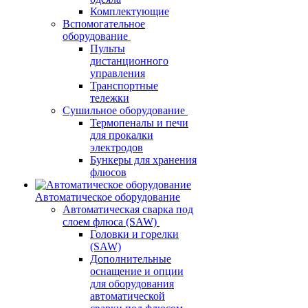
Комплектующие
Вспомогательное
оборудование
Пульты
дистанционного
управления
Транспортные
тележки
Сушильное оборудование
Термопеналы и печи
для прокалки
электродов
Бункеры для хранения
флюсов
Автоматическое оборудование
Автоматическая сварка под
слоем флюса (SAW)
Головки и горелки
(SAW)
Дополнительные
оснащение и опции
для оборудования
автоматической