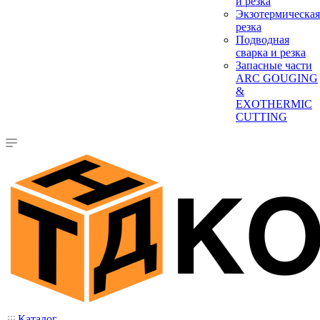
и резка
Экзотермическая
резка
Подводная
сварка и резка
Запасные части
ARC GOUGING
&
EXOTHERMIC
CUTTING
Каталог