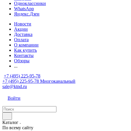
Одноклассники
WhatsApp
Яндекс.Дзен
Новости
Акции
Доставка
Оплата
О компании
Как купить
Контакты
Обзоры
...
+7 (495) 225-95-78
+7 (495) 225-95-78
Многоканальный
sale@ktnd.ru
Войти
Каталог
По всему сайту