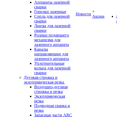
Аппараты лазерной
сварки
Горелки лазерные
Новости
Сопла для лазерной
Акции
сварки
Линзы для лазерной
сварки
Ролики подающего
механизма для
лазерного аппарата
Каналы
направляющие для
лазерного аппарата
Уплотнительные
кольца для лазерной
сварки
Дуговая строжка и
экзотермическая резка
Воздушно-дуговая
строжка и резка
Экзотермическая
резка
Подводная сварка и
резка
Запасные части ARC