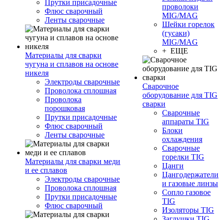
Прутки присадочные
проволоки
Флюс сварочный
MIG/MAG
Ленты сварочные
Шейки горелок
(гусаки)
MIG/MAG
+ ЕЩЕ
Материалы для сварки
чугуна и сплавов на основе
никеля
Электроды сварочные
Сварочное
Проволока сплошная
оборудование для TIG
Проволока
сварки
порошковая
Сварочные
Прутки присадочные
аппараты TIG
Флюс сварочный
Блоки
Ленты сварочные
охлаждения
Сварочные
горелки TIG
Материалы для сварки меди
Цанги
и ее сплавов
Цангодержатели
Электроды сварочные
и газовые линзы
Проволока сплошная
Сопло газовое
Прутки присадочные
TIG
Флюс сварочный
Изоляторы TIG
Заглушки TIG