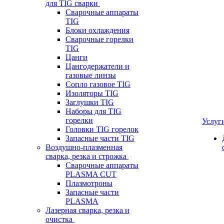
для TIG сварки
Сварочные аппараты
TIG
Блоки охлаждения
Сварочные горелки
TIG
Цанги
Цангодержатели и
газовые линзы
Сопло газовое TIG
Изоляторы TIG
Заглушки TIG
Наборы для TIG
горелки
Услуг
Головки TIG горелок
Запасные части TIG
Воздушно-плазменная
сварка, резка и строжка
Сварочные аппараты
PLASMA CUT
Плазмотроны
Запасные части
PLASMA
Лазерная сварка, резка и
очистка