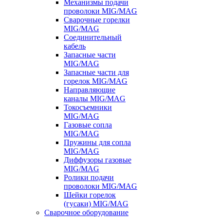
Механизмы подачи
проволоки MIG/MAG
Сварочные горелки
MIG/MAG
Соединительный
кабель
Запасные части
MIG/MAG
Запасные части для
горелок MIG/MAG
Направляющие
каналы MIG/MAG
Токосъемники
MIG/MAG
Газовые сопла
MIG/MAG
Пружины для сопла
MIG/MAG
Диффузоры газовые
MIG/MAG
Ролики подачи
проволоки MIG/MAG
Шейки горелок
(гусаки) MIG/MAG
Сварочное оборудование