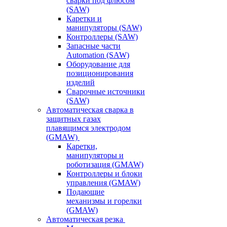
сварки под флюсом
(SAW)
Каретки и
манипуляторы (SAW)
Контроллеры (SAW)
Запасные части
Automation (SAW)
Оборудование для
позиционирования
изделий
Сварочные источники
(SAW)
Автоматическая сварка в
защитных газах
плавящимся электродом
(GMAW)
Каретки,
манипуляторы и
роботизация (GMAW)
Контроллеры и блоки
управления (GMAW)
Подающие
механизмы и горелки
(GMAW)
Автоматическая резка