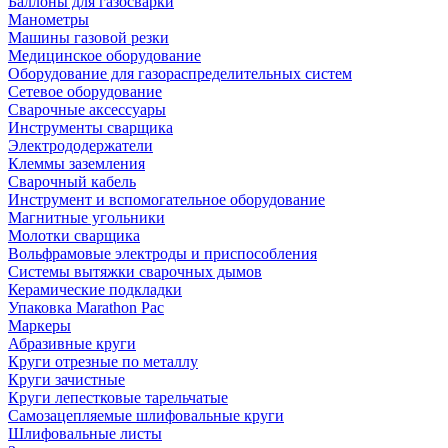
Баллоны для газосварки
Манометры
Машины газовой резки
Медицинское оборудование
Оборудование для газораспределительных систем
Сетевое оборудование
Сварочные аксессуары
Инструменты сварщика
Электрододержатели
Клеммы заземления
Сварочный кабель
Инструмент и вспомогательное оборудование
Магнитные угольники
Молотки сварщика
Вольфрамовые электроды и приспособления
Системы вытяжки сварочных дымов
Керамические подкладки
Упаковка Marathon Pac
Маркеры
Абразивные круги
Круги отрезные по металлу
Круги зачистные
Круги лепестковые тарельчатые
Самозацепляемые шлифовальные круги
Шлифовальные листы