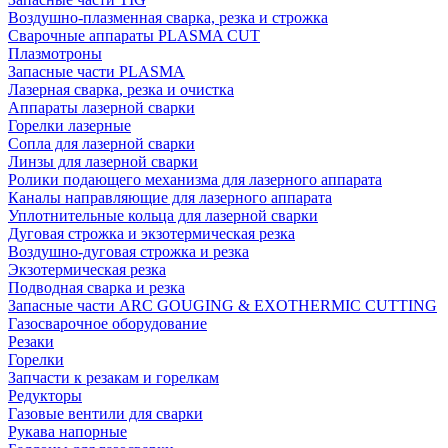
Воздушно-плазменная сварка, резка и строжка
Сварочные аппараты PLASMA CUT
Плазмотроны
Запасные части PLASMA
Лазерная сварка, резка и очистка
Аппараты лазерной сварки
Горелки лазерные
Сопла для лазерной сварки
Линзы для лазерной сварки
Ролики подающего механизма для лазерного аппарата
Каналы направляющие для лазерного аппарата
Уплотнительные кольца для лазерной сварки
Дуговая строжка и экзотермическая резка
Воздушно-дуговая строжка и резка
Экзотермическая резка
Подводная сварка и резка
Запасные части ARC GOUGING & EXOTHERMIC CUTTING
Газосварочное оборудование
Резаки
Горелки
Запчасти к резакам и горелкам
Редукторы
Газовые вентили для сварки
Рукава напорные