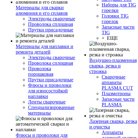
Наборы для TIG
Материалы для сварки
горелки
алюминия и его сплавов
Головки TIG
Электроды сварочные
горелок
Проволока сплошная
Запасные части
Прутки присадочные
TIG
+ ЕЩЕ
Материалы для наплавки и
ремонта деталей
Электроды сварочные
Воздушно-плазменная
Проволока сплошная
сварка, резка и
Проволока
строжка
порошковая
Сварочные
Прутки присадочные
аппараты
Флюсы и проволоки
PLASMA CUT
для износостойкой
Плазмотроны
наплавки
Запасные части
Ленты сварочные
PLASMA
Специализированные
материалы
Лазерная сварка, резка
и очистка
Аппараты
Флюсы и проволоки для
лазерной сварки