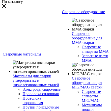
По каталогу
Сварочное оборудование
Сварочное
оборудование для
MMA сварки
Сварочные
аппараты MMA
Сварочные материалы
Запасные части
MMA
Материалы для сварки
Сварочное
углеродистых и
оборудование для
низколегированных сталей
MIG/MAG сварки
Электроды сварочные
Сварочные
Проволока сплошная
аппараты
Проволока
MIG/MAG
порошковая
Механизмы
Прутки присадочные
подачи