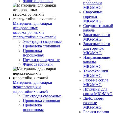
Флюс сварочный
проволоки
MIG/MAG
Сварочные
горелки
MIG/MAG
Материалы для сварки
Соединительны
легированных
кабель
высокопрочных и
Запасные части
теплоустойчивых сталей
MIG/MAG
Электроды сварочные
Запасные части
Проволока сплошная
для горелок
Проволока
MIG/MAG
порошковая
Направляющие
Прутки присадочные
каналы
Флюс сварочный
MIG/MAG
Токосъемники
MIG/MAG
Газовые сопла
Материалы для сварки
MIG/MAG
нержавеющих и
Пружины для
жаростойких сталей
сопла MIG/MAG
Электроды сварочные
Диффузоры
Проволока сплошная
газовые
Проволока
MIG/MAG
порошковая
Ролики подачи