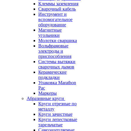
Клеммы заземления
Сварочный кабель
Инструмент и
вспомогательное
оборудование
Магнитные
угольники
Молотки сварщика
Вольфрамовые
электроды и
приспособления
Системы вытяжки
сварочных дымов
Керамические
подкладки
Упаковка Marathon
Pac
Маркеры
Абразивные круги
Круги отрезные по
металлу
Круги зачистные
Круги лепестковые
тарельчатые
Самозацепляемые