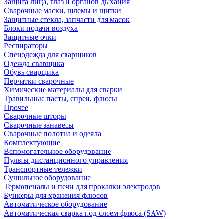
Защита лица, глаз и органов дыхания
Сварочные маски, шлемы и щитки
Защитные стекла, запчасти для масок
Блоки подачи воздуха
Защитные очки
Респираторы
Спецодежда для сварщиков
Одежда сварщика
Обувь сварщика
Перчатки сварочные
Химические материалы для сварки
Травильные пасты, спреи, флюсы
Прочее
Сварочные шторы
Сварочные занавесы
Сварочные полотна и одеяла
Комплектующие
Вспомогательное оборудование
Пульты дистанционного управления
Транспортные тележки
Сушильное оборудование
Термопеналы и печи для прокалки электродов
Бункеры для хранения флюсов
Автоматическое оборудование
Автоматическая сварка под слоем флюса (SAW)