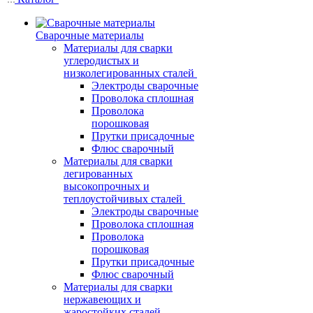
Сварочные материалы
Материалы для сварки
углеродистых и
низколегированных сталей
Электроды сварочные
Проволока сплошная
Проволока
порошковая
Прутки присадочные
Флюс сварочный
Материалы для сварки
легированных
высокопрочных и
теплоустойчивых сталей
Электроды сварочные
Проволока сплошная
Проволока
порошковая
Прутки присадочные
Флюс сварочный
Материалы для сварки
нержавеющих и
жаростойких сталей