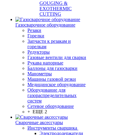
GOUGING &
EXOTHERMIC
CUTTING
Газосварочное оборудование
Резаки
Горелки
Запчасти к резакам и
горелкам
Редукторы
Газовые вентили для сварки
Рукава напорные
Баллоны для газосварки
Манометры
Машины газовой резки
Медицинское оборудование
Оборудование для
газораспределительных
систем
Сетевое оборудование
+ ЕЩЕ 2
Сварочные аксессуары
Инструменты сварщика
Электрододержатели