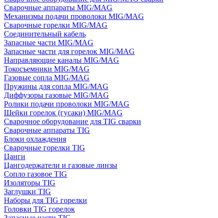
Сварочные аппараты MIG/MAG
Механизмы подачи проволоки MIG/MAG
Сварочные горелки MIG/MAG
Соединительный кабель
Запасные части MIG/MAG
Запасные части для горелок MIG/MAG
Направляющие каналы MIG/MAG
Токосъемники MIG/MAG
Газовые сопла MIG/MAG
Пружины для сопла MIG/MAG
Диффузоры газовые MIG/MAG
Ролики подачи проволоки MIG/MAG
Шейки горелок (гусаки) MIG/MAG
Сварочное оборудование для TIG сварки
Сварочные аппараты TIG
Блоки охлаждения
Сварочные горелки TIG
Цанги
Цангодержатели и газовые линзы
Сопло газовое TIG
Изоляторы TIG
Заглушки TIG
Наборы для TIG горелки
Головки TIG горелок
Запасные части TIG