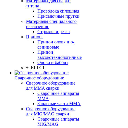
Материалы для сварки
титана
Проволока сплошная
Присадочные прутки
Материалы специального
назначения
Строжка и резка
Припои
Припои оловянно-
свинцовые
Припои
высокотехнологичные
Олово и баббит
+ ЕЩЕ 1
Сварочное оборудование
Сварочное оборудование
для MMA сварки
Сварочные аппараты
MMA
Запасные части MMA
Сварочное оборудование
для MIG/MAG сварки
Сварочные аппараты
MIG/MAG