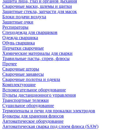
Защита лица, глаз и органов дыхания
Сварочные маски, шлемы и щитки
Защитные стекла, запчасти для масок
Блоки подачи воздуха
Защитные очки
Респираторы
Спецодежда для сварщиков
Одежда сварщика
Обувь сварщика
Перчатки сварочные
Химические материалы для сварки
Травильные пасты, спреи, флюсы
Прочее
Сварочные шторы
Сварочные занавесы
Сварочные полотна и одеяла
Комплектующие
Вспомогательное оборудование
Пульты дистанционного управления
Транспортные тележки
Сушильное оборудование
Термопеналы и печи для прокалки электродов
Бункеры для хранения флюсов
Автоматическое оборудование
Автоматическая сварка под слоем флюса (SAW)