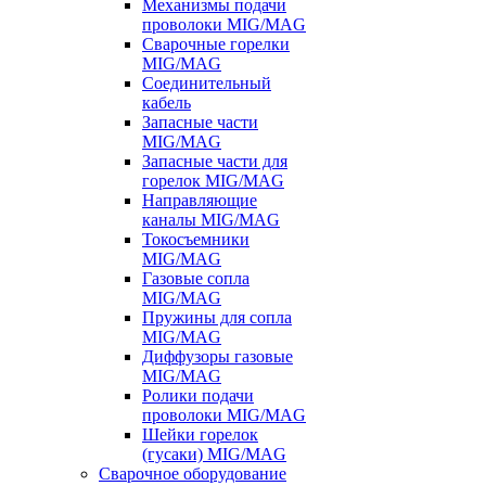
Механизмы подачи
проволоки MIG/MAG
Сварочные горелки
MIG/MAG
Соединительный
кабель
Запасные части
MIG/MAG
Запасные части для
горелок MIG/MAG
Направляющие
каналы MIG/MAG
Токосъемники
MIG/MAG
Газовые сопла
MIG/MAG
Пружины для сопла
MIG/MAG
Диффузоры газовые
MIG/MAG
Ролики подачи
проволоки MIG/MAG
Шейки горелок
(гусаки) MIG/MAG
Сварочное оборудование