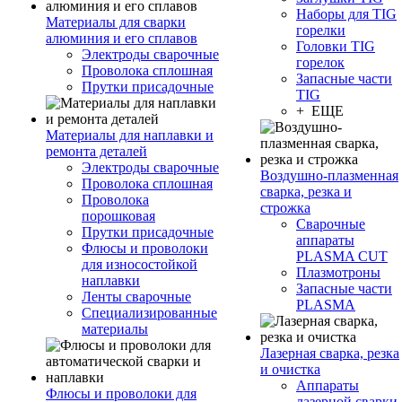
Наборы для TIG
Материалы для сварки
горелки
алюминия и его сплавов
Головки TIG
Электроды сварочные
горелок
Проволока сплошная
Запасные части
Прутки присадочные
TIG
+ ЕЩЕ
Материалы для наплавки и
ремонта деталей
Электроды сварочные
Воздушно-плазменная
Проволока сплошная
сварка, резка и
Проволока
строжка
порошковая
Сварочные
Прутки присадочные
аппараты
Флюсы и проволоки
PLASMA CUT
для износостойкой
Плазмотроны
наплавки
Запасные части
Ленты сварочные
PLASMA
Специализированные
материалы
Лазерная сварка, резка
и очистка
Аппараты
Флюсы и проволоки для
лазерной сварки