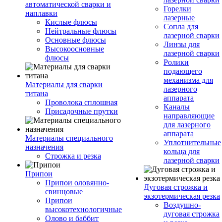
автоматической сварки и
Горелки
наплавки
лазерные
Кислые флюсы
Сопла для
Нейтральные флюсы
лазерной сварки
Основные флюсы
Линзы для
Высокоосновные
лазерной сварки
флюсы
Ролики
подающего
механизма для
Материалы для сварки
лазерного
титана
аппарата
Проволока сплошная
Каналы
Присадочные прутки
направляющие
для лазерного
аппарата
Материалы специального
Уплотнительные
назначения
кольца для
Строжка и резка
лазерной сварки
Припои
Припои оловянно-
Дуговая строжка и
свинцовые
экзотермическая резка
Припои
Воздушно-
высокотехнологичные
дуговая строжка
Олово и баббит