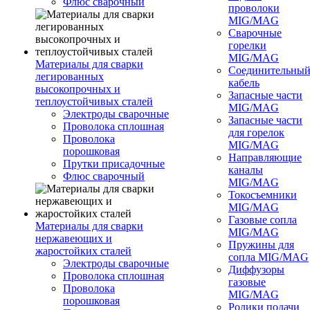
Флюс сварочный
проволоки
MIG/MAG
Сварочные
горелки
MIG/MAG
Материалы для сварки
Соединительны
легированных
кабель
высокопрочных и
Запасные части
теплоустойчивых сталей
MIG/MAG
Электроды сварочные
Запасные части
Проволока сплошная
для горелок
Проволока
MIG/MAG
порошковая
Направляющие
Прутки присадочные
каналы
Флюс сварочный
MIG/MAG
Токосъемники
MIG/MAG
Газовые сопла
Материалы для сварки
MIG/MAG
нержавеющих и
Пружины для
жаростойких сталей
сопла MIG/MAG
Электроды сварочные
Диффузоры
Проволока сплошная
газовые
Проволока
MIG/MAG
порошковая
Ролики подачи