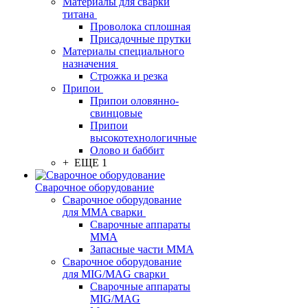
Материалы для сварки
титана
Проволока сплошная
Присадочные прутки
Материалы специального
назначения
Строжка и резка
Припои
Припои оловянно-
свинцовые
Припои
высокотехнологичные
Олово и баббит
+ ЕЩЕ 1
Сварочное оборудование
Сварочное оборудование
для MMA сварки
Сварочные аппараты
MMA
Запасные части MMA
Сварочное оборудование
для MIG/MAG сварки
Сварочные аппараты
MIG/MAG