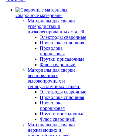
Сварочные материалы
Материалы для сварки
углеродистых и
низколегированных сталей
Электроды сварочные
Проволока сплошная
Проволока
порошковая
Прутки присадочные
Флюс сварочный
Материалы для сварки
легированных
высокопрочных и
теплоустойчивых сталей
Электроды сварочные
Проволока сплошная
Проволока
порошковая
Прутки присадочные
Флюс сварочный
Материалы для сварки
нержавеющих и
жаростойких сталей