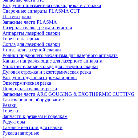
Воздушно-плазменная сварка, резка и строжка
Сварочные аппараты PLASMA CUT
Плазмотроны
Запасные части PLASMA
Лазерная сварка, резка и очистка
Аппараты лазерной сварки
Горелки лазерные
Сопла для лазерной сварки
Линзы для лазерной сварки
Ролики подающего механизма для лазерного аппарата
Каналы направляющие для лазерного аппарата
Уплотнительные кольца для лазерной сварки
Дуговая строжка и экзотермическая резка
Воздушно-дуговая строжка и резка
Экзотермическая резка
Подводная сварка и резка
Запасные части ARC GOUGING & EXOTHERMIC CUTTING
Газосварочное оборудование
Резаки
Горелки
Запчасти к резакам и горелкам
Редукторы
Газовые вентили для сварки
Рукава напорные