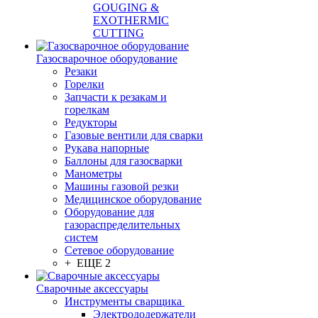
GOUGING &
EXOTHERMIC
CUTTING
Газосварочное оборудование
Резаки
Горелки
Запчасти к резакам и
горелкам
Редукторы
Газовые вентили для сварки
Рукава напорные
Баллоны для газосварки
Манометры
Машины газовой резки
Медицинское оборудование
Оборудование для
газораспределительных
систем
Сетевое оборудование
+ ЕЩЕ 2
Сварочные аксессуары
Инструменты сварщика
Электрододержатели