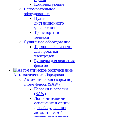
Комплектующие
Вспомогательное
оборудование
Пульты
дистанционного
управления
Транспортные
тележки
Сушильное оборудование
Термопеналы и печи
для прокалки
электродов
Бункеры для хранения
флюсов
Автоматическое оборудование
Автоматическая сварка под
слоем флюса (SAW)
Головки и горелки
(SAW)
Дополнительные
оснащение и опции
для оборудования
автоматической