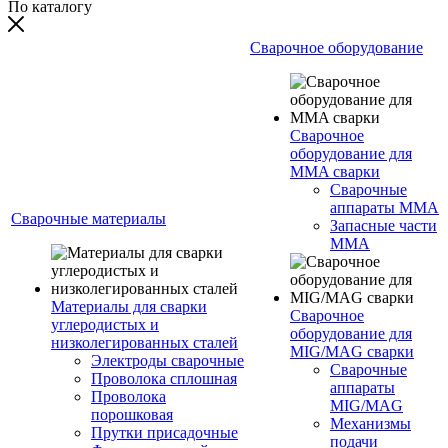
По каталогу
Сварочное оборудование
Сварочное
оборудование для
MMA сварки
Сварочные
аппараты MMA
Сварочные материалы
Запасные части
MMA
Материалы для сварки
Сварочное
углеродистых и
оборудование для
низколегированных сталей
MIG/MAG сварки
Электроды сварочные
Сварочные
Проволока сплошная
аппараты
Проволока
MIG/MAG
порошковая
Механизмы
Прутки присадочные
подачи