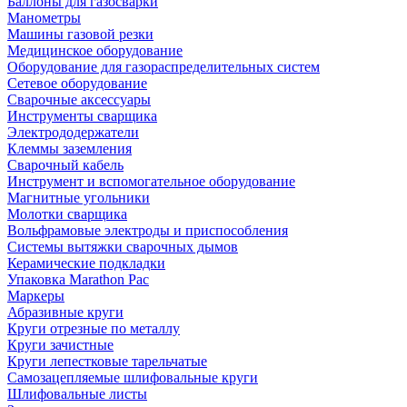
Баллоны для газосварки
Манометры
Машины газовой резки
Медицинское оборудование
Оборудование для газораспределительных систем
Сетевое оборудование
Сварочные аксессуары
Инструменты сварщика
Электрододержатели
Клеммы заземления
Сварочный кабель
Инструмент и вспомогательное оборудование
Магнитные угольники
Молотки сварщика
Вольфрамовые электроды и приспособления
Системы вытяжки сварочных дымов
Керамические подкладки
Упаковка Marathon Pac
Маркеры
Абразивные круги
Круги отрезные по металлу
Круги зачистные
Круги лепестковые тарельчатые
Самозацепляемые шлифовальные круги
Шлифовальные листы