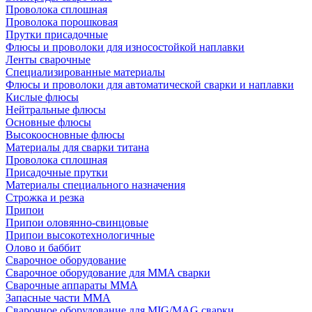
Проволока сплошная
Проволока порошковая
Прутки присадочные
Флюсы и проволоки для износостойкой наплавки
Ленты сварочные
Специализированные материалы
Флюсы и проволоки для автоматической сварки и наплавки
Кислые флюсы
Нейтральные флюсы
Основные флюсы
Высокоосновные флюсы
Материалы для сварки титана
Проволока сплошная
Присадочные прутки
Материалы специального назначения
Строжка и резка
Припои
Припои оловянно-свинцовые
Припои высокотехнологичные
Олово и баббит
Сварочное оборудование
Сварочное оборудование для MMA сварки
Сварочные аппараты MMA
Запасные части MMA
Сварочное оборудование для MIG/MAG сварки