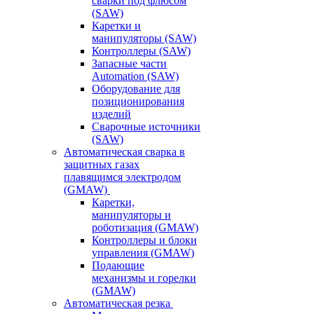
сварки под флюсом
(SAW)
Каретки и
манипуляторы (SAW)
Контроллеры (SAW)
Запасные части
Automation (SAW)
Оборудование для
позиционирования
изделий
Сварочные источники
(SAW)
Автоматическая сварка в
защитных газах
плавящимся электродом
(GMAW)
Каретки,
манипуляторы и
роботизация (GMAW)
Контроллеры и блоки
управления (GMAW)
Подающие
механизмы и горелки
(GMAW)
Автоматическая резка