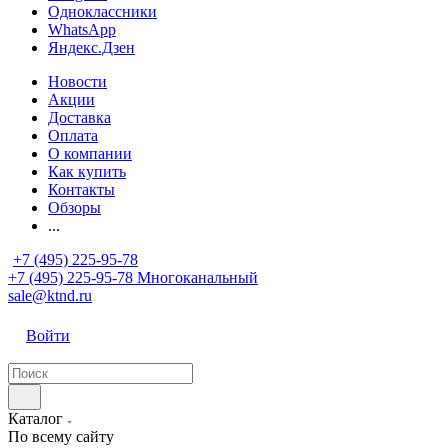
Одноклассники
WhatsApp
Яндекс.Дзен
Новости
Акции
Доставка
Оплата
О компании
Как купить
Контакты
Обзоры
...
+7 (495) 225-95-78
+7 (495) 225-95-78
Многоканальный
sale@ktnd.ru
Войти
Каталог
По всему сайту