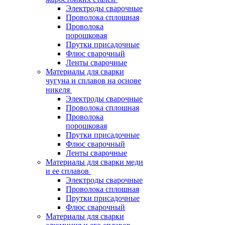
Электроды сварочные
Проволока сплошная
Проволока
порошковая
Прутки присадочные
Флюс сварочный
Ленты сварочные
Материалы для сварки
чугуна и сплавов на основе
никеля
Электроды сварочные
Проволока сплошная
Проволока
порошковая
Прутки присадочные
Флюс сварочный
Ленты сварочные
Материалы для сварки меди
и ее сплавов
Электроды сварочные
Проволока сплошная
Прутки присадочные
Флюс сварочный
Материалы для сварки