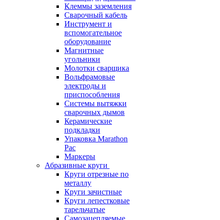
Клеммы заземления
Сварочный кабель
Инструмент и
вспомогательное
оборудование
Магнитные
угольники
Молотки сварщика
Вольфрамовые
электроды и
приспособления
Системы вытяжки
сварочных дымов
Керамические
подкладки
Упаковка Marathon
Pac
Маркеры
Абразивные круги
Круги отрезные по
металлу
Круги зачистные
Круги лепестковые
тарельчатые
Самозацепляемые