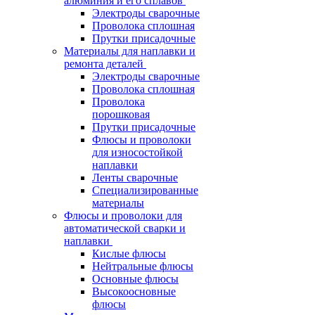
алюминия и его сплавов
Электроды сварочные
Проволока сплошная
Прутки присадочные
Материалы для наплавки и
ремонта деталей
Электроды сварочные
Проволока сплошная
Проволока
порошковая
Прутки присадочные
Флюсы и проволоки
для износостойкой
наплавки
Ленты сварочные
Специализированные
материалы
Флюсы и проволоки для
автоматической сварки и
наплавки
Кислые флюсы
Нейтральные флюсы
Основные флюсы
Высокоосновные
флюсы