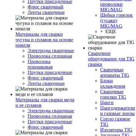
Прутки присадочные
проволоки
Флюс сварочный
MIG/MAG
Ленты сварочные
Шейки горелок
(гусаки)
MIG/MAG
+ ЕЩЕ
Материалы для сварки
чугуна и сплавов на основе
никеля
Электроды сварочные
Сварочное
Проволока сплошная
оборудование для TIG
Проволока
сварки
порошковая
Сварочные
Прутки присадочные
аппараты TIG
Флюс сварочный
Блоки
Ленты сварочные
охлаждения
Сварочные
горелки TIG
Материалы для сварки меди
Цанги
и ее сплавов
Цангодержатели
Электроды сварочные
и газовые линзы
Проволока сплошная
Сопло газовое
Прутки присадочные
TIG
Флюс сварочный
Изоляторы TIG
Заглушки TIG