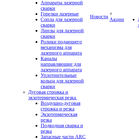
Аппараты лазерной
сварки
Горелки лазерные
Новости
Сопла для лазерной
Акции
сварки
Линзы для лазерной
сварки
Ролики подающего
механизма для
лазерного аппарата
Каналы
направляющие для
лазерного аппарата
Уплотнительные
кольца для лазерной
сварки
Дуговая строжка и
экзотермическая резка
Воздушно-дуговая
строжка и резка
Экзотермическая
резка
Подводная сварка и
резка
Запасные части ARC