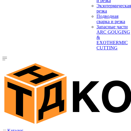
и резка
Экзотермическая
резка
Подводная
сварка и резка
Запасные части
ARC GOUGING
&
EXOTHERMIC
CUTTING
Каталог