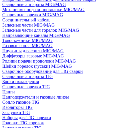
Сварочные аппараты MIG/MAG
Механизмы подачи проволоки MIG/MAG
Сварочные горелки MIG/MAG
Соединительный кабель
Запасные части MIG/MAG
Запасные части для горелок MIG/MAG
Направляющие каналы MIG/MAG
Токосъемники MIG/MAG
Газовые сопла MIG/MAG
Пружины для сопла MIG/MAG
Диффузоры газовые MIG/MAG
Ролики подачи проволоки MIG/MAG
Шейки горелок (гусаки) MIG/MAG
Сварочное оборудование для TIG сварки
Сварочные аппараты TIG
Блоки охлаждения
Сварочные горелки TIG
Цанги
Цангодержатели и газовые линзы
Сопло газовое TIG
Изоляторы TIG
Заглушки TIG
Наборы для TIG горелки
Головки TIG горелок
Запасные части TIG