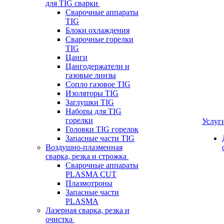
для TIG сварки
Сварочные аппараты
TIG
Блоки охлаждения
Сварочные горелки
TIG
Цанги
Цангодержатели и
газовые линзы
Сопло газовое TIG
Изоляторы TIG
Заглушки TIG
Наборы для TIG
горелки
Услуг
Головки TIG горелок
Запасные части TIG
Воздушно-плазменная
сварка, резка и строжка
Сварочные аппараты
PLASMA CUT
Плазмотроны
Запасные части
PLASMA
Лазерная сварка, резка и
очистка