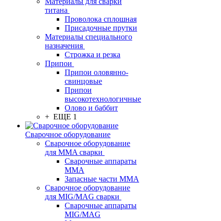
Материалы для сварки
титана
Проволока сплошная
Присадочные прутки
Материалы специального
назначения
Строжка и резка
Припои
Припои оловянно-
свинцовые
Припои
высокотехнологичные
Олово и баббит
+ ЕЩЕ 1
Сварочное оборудование
Сварочное оборудование
для MMA сварки
Сварочные аппараты
MMA
Запасные части MMA
Сварочное оборудование
для MIG/MAG сварки
Сварочные аппараты
MIG/MAG