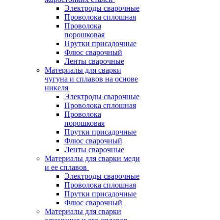
Электроды сварочные
Проволока сплошная
Проволока
порошковая
Прутки присадочные
Флюс сварочный
Ленты сварочные
Материалы для сварки
чугуна и сплавов на основе
никеля
Электроды сварочные
Проволока сплошная
Проволока
порошковая
Прутки присадочные
Флюс сварочный
Ленты сварочные
Материалы для сварки меди
и ее сплавов
Электроды сварочные
Проволока сплошная
Прутки присадочные
Флюс сварочный
Материалы для сварки