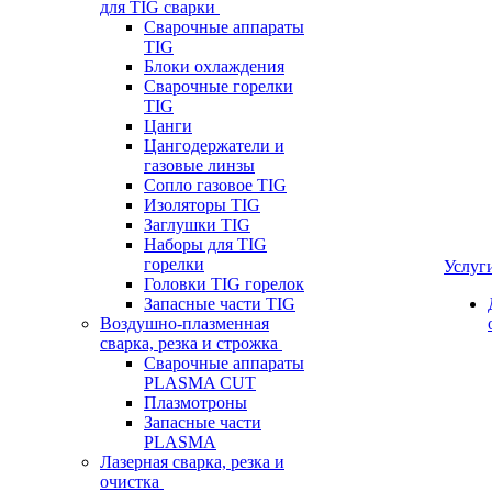
для TIG сварки
Сварочные аппараты
TIG
Блоки охлаждения
Сварочные горелки
TIG
Цанги
Цангодержатели и
газовые линзы
Сопло газовое TIG
Изоляторы TIG
Заглушки TIG
Наборы для TIG
горелки
Услуг
Головки TIG горелок
Запасные части TIG
Воздушно-плазменная
сварка, резка и строжка
Сварочные аппараты
PLASMA CUT
Плазмотроны
Запасные части
PLASMA
Лазерная сварка, резка и
очистка