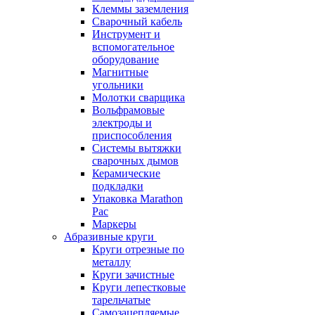
Клеммы заземления
Сварочный кабель
Инструмент и
вспомогательное
оборудование
Магнитные
угольники
Молотки сварщика
Вольфрамовые
электроды и
приспособления
Системы вытяжки
сварочных дымов
Керамические
подкладки
Упаковка Marathon
Pac
Маркеры
Абразивные круги
Круги отрезные по
металлу
Круги зачистные
Круги лепестковые
тарельчатые
Самозацепляемые