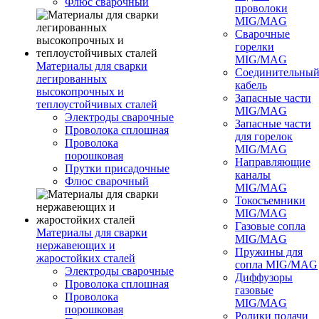
Флюс сварочный
проволоки
MIG/MAG
Сварочные
горелки
MIG/MAG
Материалы для сварки
Соединительны
легированных
кабель
высокопрочных и
Запасные части
теплоустойчивых сталей
MIG/MAG
Электроды сварочные
Запасные части
Проволока сплошная
для горелок
Проволока
MIG/MAG
порошковая
Направляющие
Прутки присадочные
каналы
Флюс сварочный
MIG/MAG
Токосъемники
MIG/MAG
Газовые сопла
Материалы для сварки
MIG/MAG
нержавеющих и
Пружины для
жаростойких сталей
сопла MIG/MAG
Электроды сварочные
Диффузоры
Проволока сплошная
газовые
Проволока
MIG/MAG
порошковая
Ролики подачи