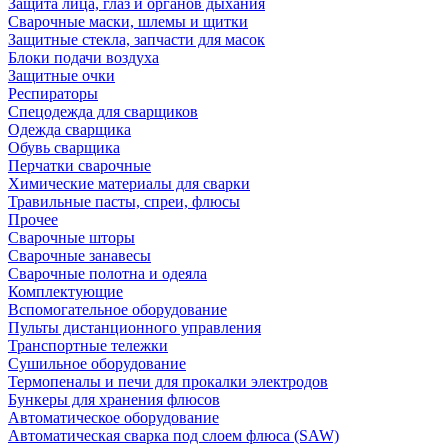
Защита лица, глаз и органов дыхания
Сварочные маски, шлемы и щитки
Защитные стекла, запчасти для масок
Блоки подачи воздуха
Защитные очки
Респираторы
Спецодежда для сварщиков
Одежда сварщика
Обувь сварщика
Перчатки сварочные
Химические материалы для сварки
Травильные пасты, спреи, флюсы
Прочее
Сварочные шторы
Сварочные занавесы
Сварочные полотна и одеяла
Комплектующие
Вспомогательное оборудование
Пульты дистанционного управления
Транспортные тележки
Сушильное оборудование
Термопеналы и печи для прокалки электродов
Бункеры для хранения флюсов
Автоматическое оборудование
Автоматическая сварка под слоем флюса (SAW)