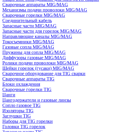
Сварочные аппараты MIG/MAG
Механизмы подачи проволоки MIG/MAG
Сварочные горелки MIG/MAG
Соединительный кабель
Запасные части MIG/MAG
Запасные части для горелок MIG/MAG
Направляющие каналы MIG/MAG
Токосъемники MIG/MAG
Газовые сопла MIG/MAG
Пружины для сопла MIG/MAG
Диффузоры газовые MIG/MAG
Ролики подачи проволоки MIG/MAG
Шейки горелок (гусаки) MIG/MAG
Сварочное оборудование для TIG сварки
Сварочные аппараты TIG
Блоки охлаждения
Сварочные горелки TIG
Цанги
Цангодержатели и газовые линзы
Сопло газовое TIG
Изоляторы TIG
Заглушки TIG
Наборы для TIG горелки
Головки TIG горелок
Запасные части TIG