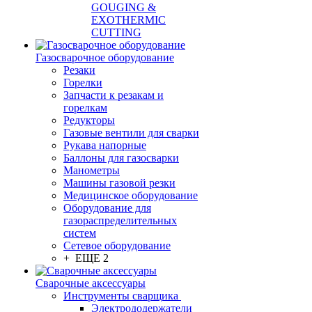
GOUGING &
EXOTHERMIC
CUTTING
Газосварочное оборудование
Резаки
Горелки
Запчасти к резакам и
горелкам
Редукторы
Газовые вентили для сварки
Рукава напорные
Баллоны для газосварки
Манометры
Машины газовой резки
Медицинское оборудование
Оборудование для
газораспределительных
систем
Сетевое оборудование
+ ЕЩЕ 2
Сварочные аксессуары
Инструменты сварщика
Электрододержатели