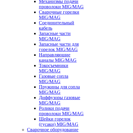
Механизмы подачи
проволоки MIG/MAG
Сварочные горелки
MIG/MAG
Соединительный
кабель
Запасные части
MIG/MAG
Запасные части для
горелок MIG/MAG
Направляющие
каналы MIG/MAG
Токосъемники
MIG/MAG
Газовые сопла
MIG/MAG
Пружины для сопла
MIG/MAG
Диффузоры газовые
MIG/MAG
Ролики подачи
проволоки MIG/MAG
Шейки горелок
(гусаки) MIG/MAG
Сварочное оборудование