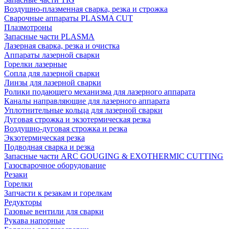
Воздушно-плазменная сварка, резка и строжка
Сварочные аппараты PLASMA CUT
Плазмотроны
Запасные части PLASMA
Лазерная сварка, резка и очистка
Аппараты лазерной сварки
Горелки лазерные
Сопла для лазерной сварки
Линзы для лазерной сварки
Ролики подающего механизма для лазерного аппарата
Каналы направляющие для лазерного аппарата
Уплотнительные кольца для лазерной сварки
Дуговая строжка и экзотермическая резка
Воздушно-дуговая строжка и резка
Экзотермическая резка
Подводная сварка и резка
Запасные части ARC GOUGING & EXOTHERMIC CUTTING
Газосварочное оборудование
Резаки
Горелки
Запчасти к резакам и горелкам
Редукторы
Газовые вентили для сварки
Рукава напорные