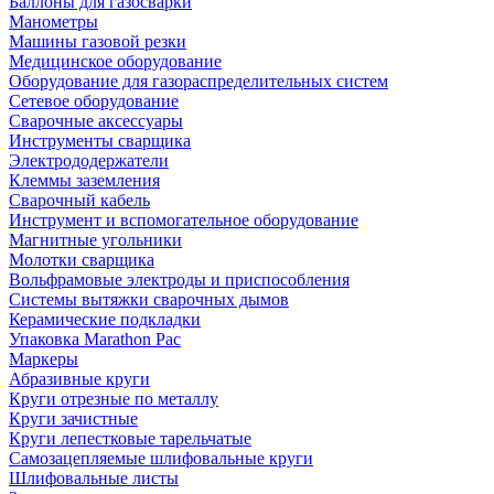
Баллоны для газосварки
Манометры
Машины газовой резки
Медицинское оборудование
Оборудование для газораспределительных систем
Сетевое оборудование
Сварочные аксессуары
Инструменты сварщика
Электрододержатели
Клеммы заземления
Сварочный кабель
Инструмент и вспомогательное оборудование
Магнитные угольники
Молотки сварщика
Вольфрамовые электроды и приспособления
Системы вытяжки сварочных дымов
Керамические подкладки
Упаковка Marathon Pac
Маркеры
Абразивные круги
Круги отрезные по металлу
Круги зачистные
Круги лепестковые тарельчатые
Самозацепляемые шлифовальные круги
Шлифовальные листы