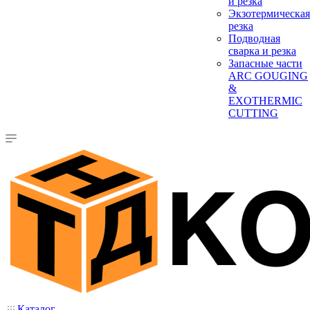
и резка
Экзотермическая
резка
Подводная
сварка и резка
Запасные части
ARC GOUGING
&
EXOTHERMIC
CUTTING
Каталог