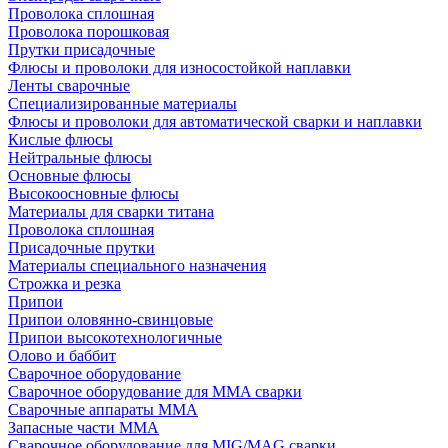
Проволока сплошная
Проволока порошковая
Прутки присадочные
Флюсы и проволоки для износостойкой наплавки
Ленты сварочные
Специализированные материалы
Флюсы и проволоки для автоматической сварки и наплавки
Кислые флюсы
Нейтральные флюсы
Основные флюсы
Высокоосновные флюсы
Материалы для сварки титана
Проволока сплошная
Присадочные прутки
Материалы специального назначения
Строжка и резка
Припои
Припои оловянно-свинцовые
Припои высокотехнологичные
Олово и баббит
Сварочное оборудование
Сварочное оборудование для MMA сварки
Сварочные аппараты MMA
Запасные части MMA
Сварочное оборудование для MIG/MAG сварки