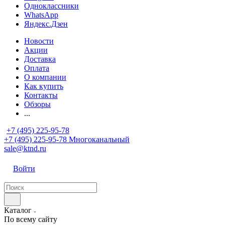
Одноклассники
WhatsApp
Яндекс.Дзен
Новости
Акции
Доставка
Оплата
О компании
Как купить
Контакты
Обзоры
...
+7 (495) 225-95-78
+7 (495) 225-95-78
Многоканальный
sale@ktnd.ru
Войти
Каталог
По всему сайту