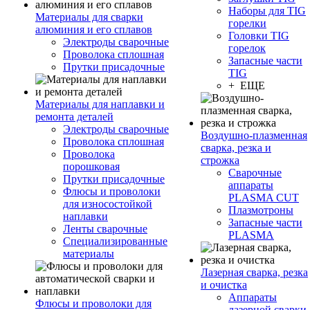
Наборы для TIG
Материалы для сварки
горелки
алюминия и его сплавов
Головки TIG
Электроды сварочные
горелок
Проволока сплошная
Запасные части
Прутки присадочные
TIG
+ ЕЩЕ
Материалы для наплавки и
ремонта деталей
Электроды сварочные
Воздушно-плазменная
Проволока сплошная
сварка, резка и
Проволока
строжка
порошковая
Сварочные
Прутки присадочные
аппараты
Флюсы и проволоки
PLASMA CUT
для износостойкой
Плазмотроны
наплавки
Запасные части
Ленты сварочные
PLASMA
Специализированные
материалы
Лазерная сварка, резка
и очистка
Аппараты
Флюсы и проволоки для
лазерной сварки