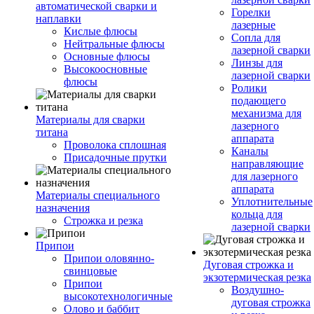
автоматической сварки и
Горелки
наплавки
лазерные
Кислые флюсы
Сопла для
Нейтральные флюсы
лазерной сварки
Основные флюсы
Линзы для
Высокоосновные
лазерной сварки
флюсы
Ролики
подающего
механизма для
Материалы для сварки
лазерного
титана
аппарата
Проволока сплошная
Каналы
Присадочные прутки
направляющие
для лазерного
аппарата
Материалы специального
Уплотнительные
назначения
кольца для
Строжка и резка
лазерной сварки
Припои
Припои оловянно-
Дуговая строжка и
свинцовые
экзотермическая резка
Припои
Воздушно-
высокотехнологичные
дуговая строжка
Олово и баббит