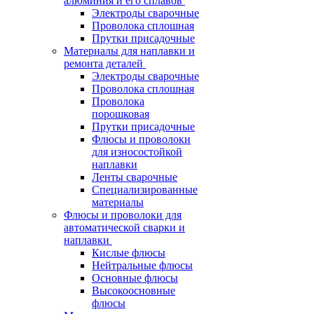
алюминия и его сплавов
Электроды сварочные
Проволока сплошная
Прутки присадочные
Материалы для наплавки и
ремонта деталей
Электроды сварочные
Проволока сплошная
Проволока
порошковая
Прутки присадочные
Флюсы и проволоки
для износостойкой
наплавки
Ленты сварочные
Специализированные
материалы
Флюсы и проволоки для
автоматической сварки и
наплавки
Кислые флюсы
Нейтральные флюсы
Основные флюсы
Высокоосновные
флюсы