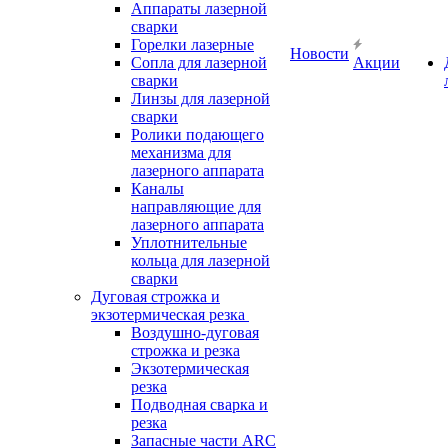
Аппараты лазерной
сварки
Горелки лазерные
Новости
Сопла для лазерной
Акции
сварки
Линзы для лазерной
сварки
Ролики подающего
механизма для
лазерного аппарата
Каналы
направляющие для
лазерного аппарата
Уплотнительные
кольца для лазерной
сварки
Дуговая строжка и
экзотермическая резка
Воздушно-дуговая
строжка и резка
Экзотермическая
резка
Подводная сварка и
резка
Запасные части ARC