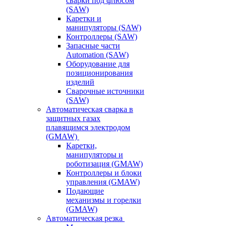
сварки под флюсом
(SAW)
Каретки и
манипуляторы (SAW)
Контроллеры (SAW)
Запасные части
Automation (SAW)
Оборудование для
позиционирования
изделий
Сварочные источники
(SAW)
Автоматическая сварка в
защитных газах
плавящимся электродом
(GMAW)
Каретки,
манипуляторы и
роботизация (GMAW)
Контроллеры и блоки
управления (GMAW)
Подающие
механизмы и горелки
(GMAW)
Автоматическая резка