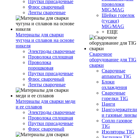
Прутки присадочные
проволоки
Флюс сварочный
MIG/MAG
Ленты сварочные
Шейки горелок
(гусаки)
MIG/MAG
+ ЕЩЕ
Материалы для сварки
чугуна и сплавов на основе
никеля
Электроды сварочные
Сварочное
Проволока сплошная
оборудование для TIG
Проволока
сварки
порошковая
Сварочные
Прутки присадочные
аппараты TIG
Флюс сварочный
Блоки
Ленты сварочные
охлаждения
Сварочные
горелки TIG
Материалы для сварки меди
Цанги
и ее сплавов
Цангодержатели
Электроды сварочные
и газовые линзы
Проволока сплошная
Сопло газовое
Прутки присадочные
TIG
Флюс сварочный
Изоляторы TIG
Заглушки TIG