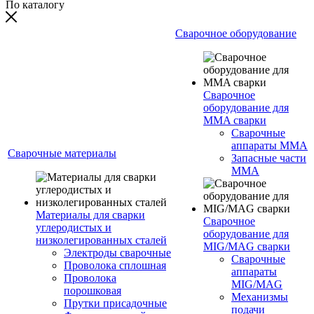
По каталогу
Сварочное оборудование
Сварочное
оборудование для
MMA сварки
Сварочные
аппараты MMA
Сварочные материалы
Запасные части
MMA
Материалы для сварки
Сварочное
углеродистых и
оборудование для
низколегированных сталей
MIG/MAG сварки
Электроды сварочные
Сварочные
Проволока сплошная
аппараты
Проволока
MIG/MAG
порошковая
Механизмы
Прутки присадочные
подачи