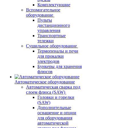
Комплектующие
Вспомогательное
оборудование
Пульты
дистанционного
управления
Транспортные
тележки
Сушильное оборудование
Термопеналы и печи
для прокалки
электродов
Бункеры для хранения
флюсов
Автоматическое оборудование
Автоматическая сварка под
слоем флюса (SAW)
Головки и горелки
(SAW)
Дополнительные
оснащение и опции
для оборудования
автоматической