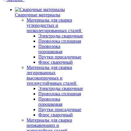
Сварочные материалы
Материалы для сварки
углеродистых и
низколегированных сталей
Электроды сварочные
Проволока сплошная
Проволока
порошковая
Прутки присадочные
Флюс сварочный
Материалы для сварки
легированных
высокопрочных и
теплоустойчивых сталей
Электроды сварочные
Проволока сплошная
Проволока
порошковая
Прутки присадочные
Флюс сварочный
Материалы для сварки
нержавеющих и
жаростойких сталей