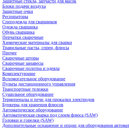
Защитные стекла, запчасти для масок
Блоки подачи воздуха
Защитные очки
Респираторы
Спецодежда для сварщиков
Одежда сварщика
Обувь сварщика
Перчатки сварочные
Химические материалы для сварки
Травильные пасты, спреи, флюсы
Прочее
Сварочные шторы
Сварочные занавесы
Сварочные полотна и одеяла
Комплектующие
Вспомогательное оборудование
Пульты дистанционного управления
Транспортные тележки
Сушильное оборудование
Термопеналы и печи для прокалки электродов
Бункеры для хранения флюсов
Автоматическое оборудование
Автоматическая сварка под слоем флюса (SAW)
Головки и горелки (SAW)
Дополнительные оснащение и опции для оборудования автома