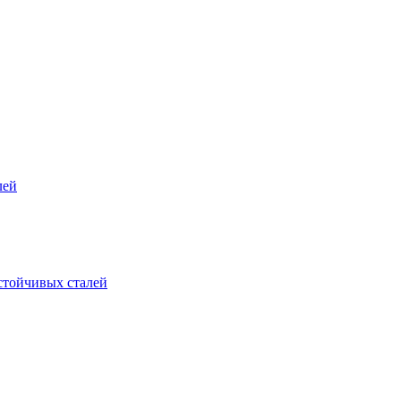
лей
стойчивых сталей