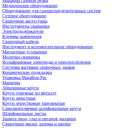
Машины газовой резки
Медицинское оборудование
Оборудование для газораспределительных систем
Сетевое оборудование
Сварочные аксессуары
Инструменты сварщика
Электрододержатели
Клеммы заземления
Сварочный кабель
Инструмент и вспомогательное оборудование
Магнитные угольники
Молотки сварщика
Вольфрамовые электроды и приспособления
Системы вытяжки сварочных дымов
Керамические подкладки
Упаковка Marathon Pac
Маркеры
Абразивные круги
Круги отрезные по металлу
Круги зачистные
Круги лепестковые тарельчатые
Самозацепляемые шлифовальные круги
Шлифовальные листы
Защита лица, глаз и органов дыхания
Сварочные маски, шлемы и щитки