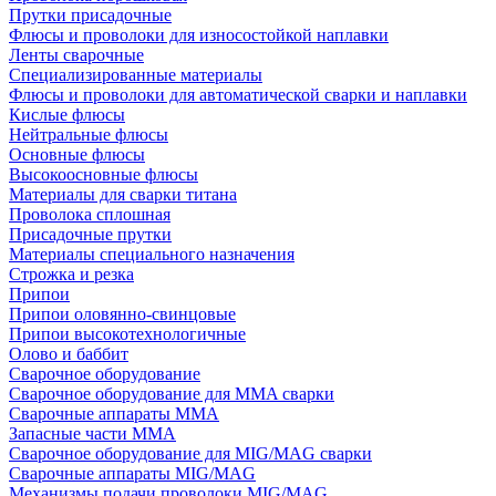
Прутки присадочные
Флюсы и проволоки для износостойкой наплавки
Ленты сварочные
Специализированные материалы
Флюсы и проволоки для автоматической сварки и наплавки
Кислые флюсы
Нейтральные флюсы
Основные флюсы
Высокоосновные флюсы
Материалы для сварки титана
Проволока сплошная
Присадочные прутки
Материалы специального назначения
Строжка и резка
Припои
Припои оловянно-свинцовые
Припои высокотехнологичные
Олово и баббит
Сварочное оборудование
Сварочное оборудование для MMA сварки
Сварочные аппараты MMA
Запасные части MMA
Сварочное оборудование для MIG/MAG сварки
Сварочные аппараты MIG/MAG
Механизмы подачи проволоки MIG/MAG