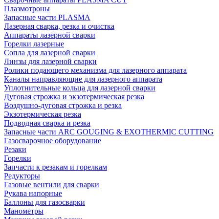
Плазмотроны
Запасные части PLASMA
Лазерная сварка, резка и очистка
Аппараты лазерной сварки
Горелки лазерные
Сопла для лазерной сварки
Линзы для лазерной сварки
Ролики подающего механизма для лазерного аппарата
Каналы направляющие для лазерного аппарата
Уплотнительные кольца для лазерной сварки
Дуговая строжка и экзотермическая резка
Воздушно-дуговая строжка и резка
Экзотермическая резка
Подводная сварка и резка
Запасные части ARC GOUGING & EXOTHERMIC CUTTING
Газосварочное оборудование
Резаки
Горелки
Запчасти к резакам и горелкам
Редукторы
Газовые вентили для сварки
Рукава напорные
Баллоны для газосварки
Манометры