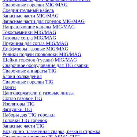
Сварочные горелки MIG/MAG
Соединительный кабель
Запасные части MIG/MAG
Запасные части для горелок MIG/MAG
Направляющие каналы MIG/MAG
Токосъемники MIG/MAG
Газовые сопла MIG/MAG
Пружины для сопла MIG/MAG
Диффузоры газовые MIG/MAG
Ролики подачи проволоки MIG/MAG
Шейки горелок (гусаки) MIG/MAG
Сварочное оборудование для TIG сварки
Сварочные аппараты TIG
Блоки охлаждения
Сварочные горелки TIG
Цанги
Цангодержатели и газовые линзы
Сопло газовое TIG
Изоляторы TIG
Заглушки TIG
Наборы для TIG горелки
Головки TIG горелок
Запасные части TIG
Воздушно-плазменная сварка, резка и строжка
Сварочные аппараты PLASMA CUT