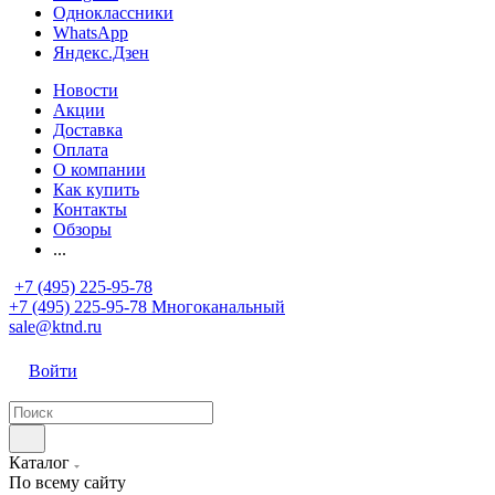
Одноклассники
WhatsApp
Яндекс.Дзен
Новости
Акции
Доставка
Оплата
О компании
Как купить
Контакты
Обзоры
...
+7 (495) 225-95-78
+7 (495) 225-95-78
Многоканальный
sale@ktnd.ru
Войти
Каталог
По всему сайту