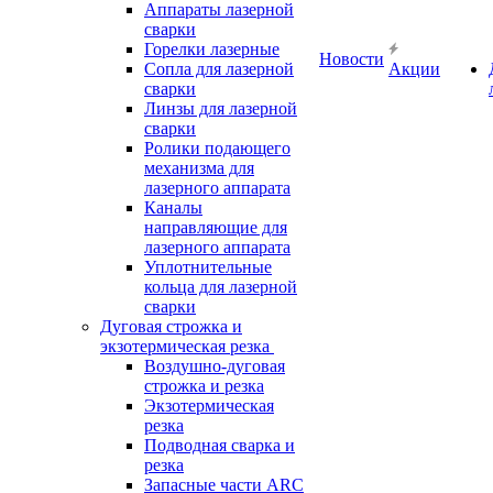
Аппараты лазерной
сварки
Горелки лазерные
Новости
Сопла для лазерной
Акции
сварки
Линзы для лазерной
сварки
Ролики подающего
механизма для
лазерного аппарата
Каналы
направляющие для
лазерного аппарата
Уплотнительные
кольца для лазерной
сварки
Дуговая строжка и
экзотермическая резка
Воздушно-дуговая
строжка и резка
Экзотермическая
резка
Подводная сварка и
резка
Запасные части ARC