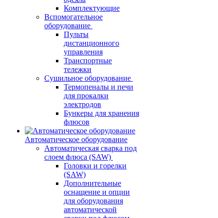
Комплектующие
Вспомогательное
оборудование
Пульты
дистанционного
управления
Транспортные
тележки
Сушильное оборудование
Термопеналы и печи
для прокалки
электродов
Бункеры для хранения
флюсов
Автоматическое оборудование
Автоматическая сварка под
слоем флюса (SAW)
Головки и горелки
(SAW)
Дополнительные
оснащение и опции
для оборудования
автоматической