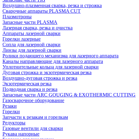
Воздушно-плазменная сварка, резка и строжка
Сварочные аппараты PLASMA CUT
Плазмотроны
Запасные части PLASMA
Лазерная сварка, резка и очистка
Аппараты лазерной сварки
Горелки лазерные
Сопла для лазерной сварки
Линзы для лазерной сварки
Ролики подающего механизма для лазерного аппарата
Каналы направляющие для лазерного аппарата
Уплотнительные кольца для лазерной сварки
Дуговая строжка и экзотермическая резка
Воздушно-дуговая строжка и резка
Экзотермическая резка
Подводная сварка и резка
Запасные части ARC GOUGING & EXOTHERMIC CUTTING
Газосварочное оборудование
Резаки
Горелки
Запчасти к резакам и горелкам
Редукторы
Газовые вентили для сварки
Рукава напорные