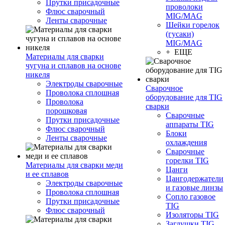
Прутки присадочные
проволоки
Флюс сварочный
MIG/MAG
Ленты сварочные
Шейки горелок
(гусаки)
MIG/MAG
+ ЕЩЕ
Материалы для сварки
чугуна и сплавов на основе
никеля
Электроды сварочные
Сварочное
Проволока сплошная
оборудование для TIG
Проволока
сварки
порошковая
Сварочные
Прутки присадочные
аппараты TIG
Флюс сварочный
Блоки
Ленты сварочные
охлаждения
Сварочные
горелки TIG
Материалы для сварки меди
Цанги
и ее сплавов
Цангодержатели
Электроды сварочные
и газовые линзы
Проволока сплошная
Сопло газовое
Прутки присадочные
TIG
Флюс сварочный
Изоляторы TIG
Заглушки TIG