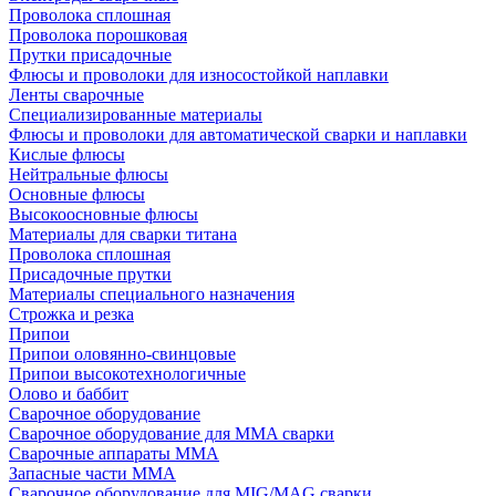
Проволока сплошная
Проволока порошковая
Прутки присадочные
Флюсы и проволоки для износостойкой наплавки
Ленты сварочные
Специализированные материалы
Флюсы и проволоки для автоматической сварки и наплавки
Кислые флюсы
Нейтральные флюсы
Основные флюсы
Высокоосновные флюсы
Материалы для сварки титана
Проволока сплошная
Присадочные прутки
Материалы специального назначения
Строжка и резка
Припои
Припои оловянно-свинцовые
Припои высокотехнологичные
Олово и баббит
Сварочное оборудование
Сварочное оборудование для MMA сварки
Сварочные аппараты MMA
Запасные части MMA
Сварочное оборудование для MIG/MAG сварки