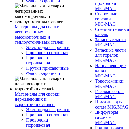
Флюс сварочный
проволоки
MIG/MAG
Сварочные
горелки
MIG/MAG
Материалы для сварки
Соединительны
легированных
кабель
высокопрочных и
Запасные части
теплоустойчивых сталей
MIG/MAG
Электроды сварочные
Запасные части
Проволока сплошная
для горелок
Проволока
MIG/MAG
порошковая
Направляющие
Прутки присадочные
каналы
Флюс сварочный
MIG/MAG
Токосъемники
MIG/MAG
Газовые сопла
Материалы для сварки
MIG/MAG
нержавеющих и
Пружины для
жаростойких сталей
сопла MIG/MAG
Электроды сварочные
Диффузоры
Проволока сплошная
газовые
Проволока
MIG/MAG
порошковая
Ролики подачи