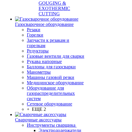
GOUGING &
EXOTHERMIC
CUTTING
Газосварочное оборудование
Резаки
Горелки
Запчасти к резакам и
горелкам
Редукторы
Газовые вентили для сварки
Рукава напорные
Баллоны для газосварки
Манометры
Машины газовой резки
Медицинское оборудование
Оборудование для
газораспределительных
систем
Сетевое оборудование
+ ЕЩЕ 2
Сварочные аксессуары
Инструменты сварщика
Электрододержатели