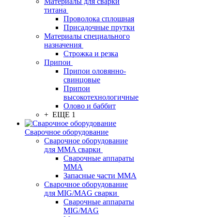
Материалы для сварки
титана
Проволока сплошная
Присадочные прутки
Материалы специального
назначения
Строжка и резка
Припои
Припои оловянно-
свинцовые
Припои
высокотехнологичные
Олово и баббит
+ ЕЩЕ 1
Сварочное оборудование
Сварочное оборудование
для MMA сварки
Сварочные аппараты
MMA
Запасные части MMA
Сварочное оборудование
для MIG/MAG сварки
Сварочные аппараты
MIG/MAG