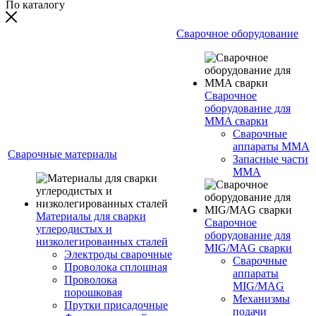
По каталогу
Сварочное оборудование
Сварочное
оборудование для
MMA сварки
Сварочные
аппараты MMA
Сварочные материалы
Запасные части
MMA
Материалы для сварки
Сварочное
углеродистых и
оборудование для
низколегированных сталей
MIG/MAG сварки
Электроды сварочные
Сварочные
Проволока сплошная
аппараты
Проволока
MIG/MAG
порошковая
Механизмы
Прутки присадочные
подачи