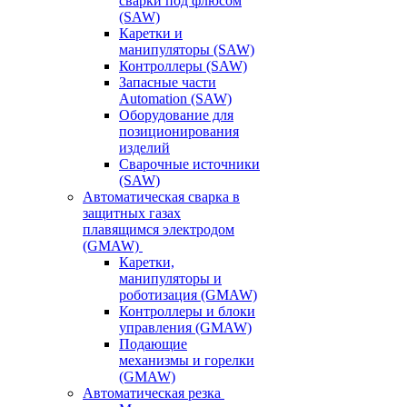
сварки под флюсом
(SAW)
Каретки и
манипуляторы (SAW)
Контроллеры (SAW)
Запасные части
Automation (SAW)
Оборудование для
позиционирования
изделий
Сварочные источники
(SAW)
Автоматическая сварка в
защитных газах
плавящимся электродом
(GMAW)
Каретки,
манипуляторы и
роботизация (GMAW)
Контроллеры и блоки
управления (GMAW)
Подающие
механизмы и горелки
(GMAW)
Автоматическая резка