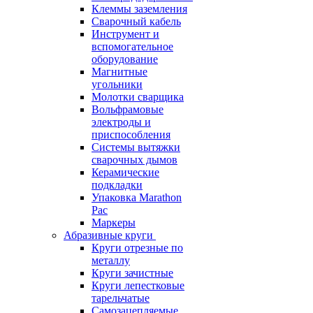
Клеммы заземления
Сварочный кабель
Инструмент и
вспомогательное
оборудование
Магнитные
угольники
Молотки сварщика
Вольфрамовые
электроды и
приспособления
Системы вытяжки
сварочных дымов
Керамические
подкладки
Упаковка Marathon
Pac
Маркеры
Абразивные круги
Круги отрезные по
металлу
Круги зачистные
Круги лепестковые
тарельчатые
Самозацепляемые