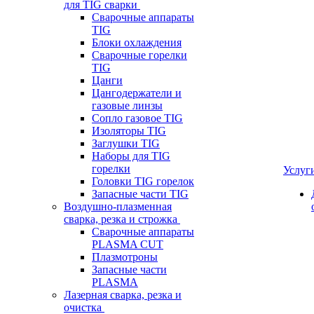
для TIG сварки
Сварочные аппараты
TIG
Блоки охлаждения
Сварочные горелки
TIG
Цанги
Цангодержатели и
газовые линзы
Сопло газовое TIG
Изоляторы TIG
Заглушки TIG
Наборы для TIG
горелки
Услуг
Головки TIG горелок
Запасные части TIG
Воздушно-плазменная
сварка, резка и строжка
Сварочные аппараты
PLASMA CUT
Плазмотроны
Запасные части
PLASMA
Лазерная сварка, резка и
очистка