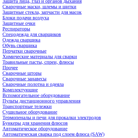
Защита лица, глаз и органов дыхания
Сварочные маски, шлемы и щитки
Защитные стекла, запчасти для масок
Блоки подачи воздуха
Защитные очки
Респираторы
Спецодежда для сварщиков
Одежда сварщика
Обувь сварщика
Перчатки сварочные
Химические материалы для сварки
Травильные пасты, спреи, флюсы
Прочее
Сварочные шторы
Сварочные занавесы
Сварочные полотна и одеяла
Комплектующие
Вспомогательное оборудование
Пульты дистанционного управления
Транспортные тележки
Сушильное оборудование
Термопеналы и печи для прокалки электродов
Бункеры для хранения флюсов
Автоматическое оборудование
Автоматическая сварка под слоем флюса (SAW)