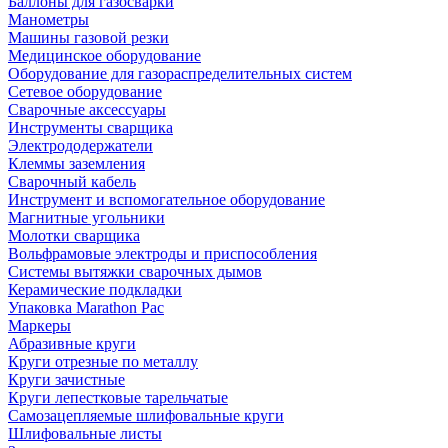
Баллоны для газосварки
Манометры
Машины газовой резки
Медицинское оборудование
Оборудование для газораспределительных систем
Сетевое оборудование
Сварочные аксессуары
Инструменты сварщика
Электрододержатели
Клеммы заземления
Сварочный кабель
Инструмент и вспомогательное оборудование
Магнитные угольники
Молотки сварщика
Вольфрамовые электроды и приспособления
Системы вытяжки сварочных дымов
Керамические подкладки
Упаковка Marathon Pac
Маркеры
Абразивные круги
Круги отрезные по металлу
Круги зачистные
Круги лепестковые тарельчатые
Самозацепляемые шлифовальные круги
Шлифовальные листы