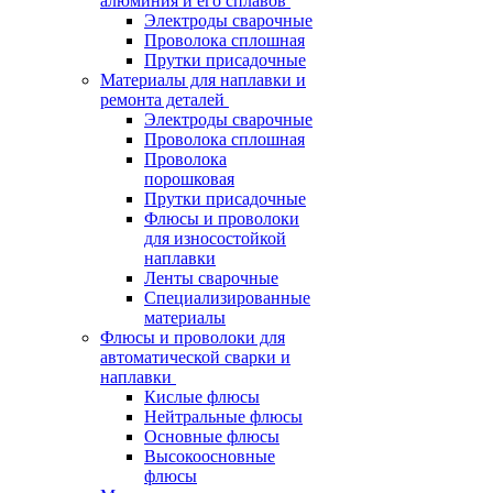
алюминия и его сплавов
Электроды сварочные
Проволока сплошная
Прутки присадочные
Материалы для наплавки и
ремонта деталей
Электроды сварочные
Проволока сплошная
Проволока
порошковая
Прутки присадочные
Флюсы и проволоки
для износостойкой
наплавки
Ленты сварочные
Специализированные
материалы
Флюсы и проволоки для
автоматической сварки и
наплавки
Кислые флюсы
Нейтральные флюсы
Основные флюсы
Высокоосновные
флюсы