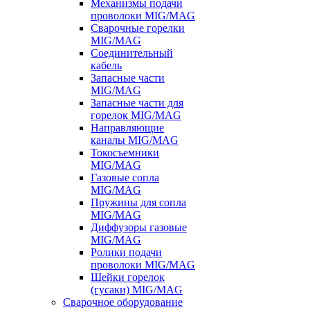
Механизмы подачи
проволоки MIG/MAG
Сварочные горелки
MIG/MAG
Соединительный
кабель
Запасные части
MIG/MAG
Запасные части для
горелок MIG/MAG
Направляющие
каналы MIG/MAG
Токосъемники
MIG/MAG
Газовые сопла
MIG/MAG
Пружины для сопла
MIG/MAG
Диффузоры газовые
MIG/MAG
Ролики подачи
проволоки MIG/MAG
Шейки горелок
(гусаки) MIG/MAG
Сварочное оборудование