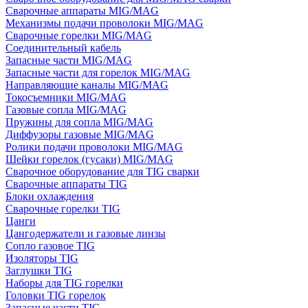
Сварочные аппараты MIG/MAG
Механизмы подачи проволоки MIG/MAG
Сварочные горелки MIG/MAG
Соединительный кабель
Запасные части MIG/MAG
Запасные части для горелок MIG/MAG
Направляющие каналы MIG/MAG
Токосъемники MIG/MAG
Газовые сопла MIG/MAG
Пружины для сопла MIG/MAG
Диффузоры газовые MIG/MAG
Ролики подачи проволоки MIG/MAG
Шейки горелок (гусаки) MIG/MAG
Сварочное оборудование для TIG сварки
Сварочные аппараты TIG
Блоки охлаждения
Сварочные горелки TIG
Цанги
Цангодержатели и газовые линзы
Сопло газовое TIG
Изоляторы TIG
Заглушки TIG
Наборы для TIG горелки
Головки TIG горелок
Запасные части TIG