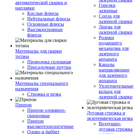
автоматической сварки и
Горелки
наплавки
лазерные
Кислые флюсы
Сопла для
Нейтральные флюсы
лазерной сварки
Основные флюсы
Линзы для
Высокоосновные
лазерной сварки
флюсы
Ролики
подающего
механизма для
Материалы для сварки
лазерного
титана
аппарата
Проволока сплошная
Каналы
Присадочные прутки
направляющие
для лазерного
аппарата
Материалы специального
Уплотнительные
назначения
кольца для
Строжка и резка
лазерной сварки
Припои
Припои оловянно-
Дуговая строжка и
свинцовые
экзотермическая резка
Припои
Воздушно-
высокотехнологичные
дуговая строжка
Олово и баббит