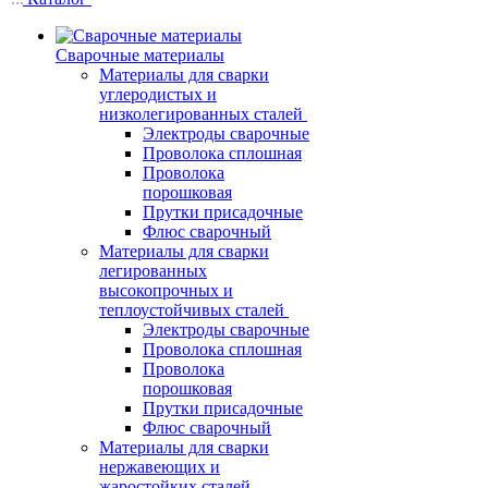
Сварочные материалы
Материалы для сварки
углеродистых и
низколегированных сталей
Электроды сварочные
Проволока сплошная
Проволока
порошковая
Прутки присадочные
Флюс сварочный
Материалы для сварки
легированных
высокопрочных и
теплоустойчивых сталей
Электроды сварочные
Проволока сплошная
Проволока
порошковая
Прутки присадочные
Флюс сварочный
Материалы для сварки
нержавеющих и
жаростойких сталей