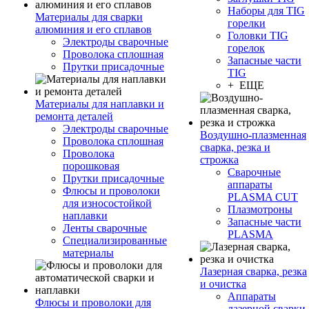
Наборы для TIG
Материалы для сварки
горелки
алюминия и его сплавов
Головки TIG
Электроды сварочные
горелок
Проволока сплошная
Запасные части
Прутки присадочные
TIG
+ ЕЩЕ
Материалы для наплавки и
ремонта деталей
Электроды сварочные
Воздушно-плазменная
Проволока сплошная
сварка, резка и
Проволока
строжка
порошковая
Сварочные
Прутки присадочные
аппараты
Флюсы и проволоки
PLASMA CUT
для износостойкой
Плазмотроны
наплавки
Запасные части
Ленты сварочные
PLASMA
Специализированные
материалы
Лазерная сварка, резка
и очистка
Аппараты
Флюсы и проволоки для
лазерной сварки