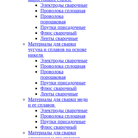
Электроды сварочные
Проволока сплошная
Проволока
порошковая
Прутки присадочные
Флюс сварочный
Ленты сварочные
Материалы для сварки
чугуна и сплавов на основе
никеля
Электроды сварочные
Проволока сплошная
Проволока
порошковая
Прутки присадочные
Флюс сварочный
Ленты сварочные
Материалы для сварки меди
и ее сплавов
Электроды сварочные
Проволока сплошная
Прутки присадочные
Флюс сварочный
Материалы для сварки