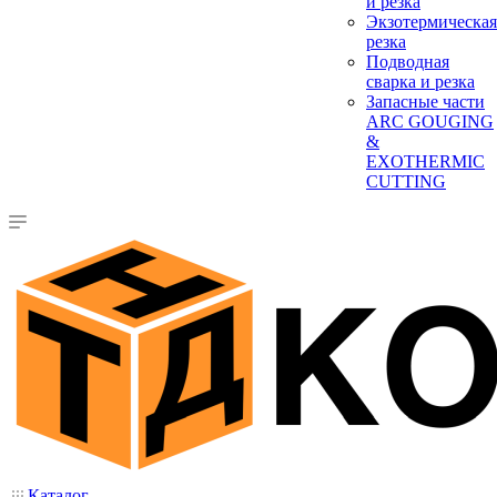
и резка
Экзотермическая
резка
Подводная
сварка и резка
Запасные части
ARC GOUGING
&
EXOTHERMIC
CUTTING
Каталог