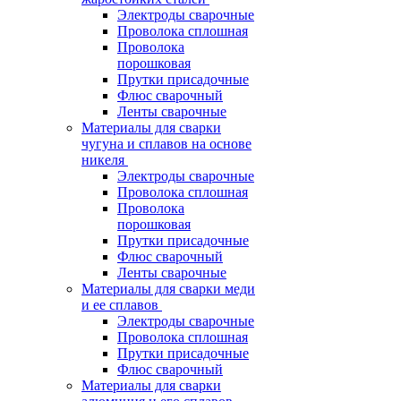
Электроды сварочные
Проволока сплошная
Проволока
порошковая
Прутки присадочные
Флюс сварочный
Ленты сварочные
Материалы для сварки
чугуна и сплавов на основе
никеля
Электроды сварочные
Проволока сплошная
Проволока
порошковая
Прутки присадочные
Флюс сварочный
Ленты сварочные
Материалы для сварки меди
и ее сплавов
Электроды сварочные
Проволока сплошная
Прутки присадочные
Флюс сварочный
Материалы для сварки