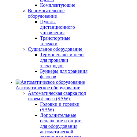
Комплектующие
Вспомогательное
оборудование
Пульты
дистанционного
управления
Транспортные
тележки
Сушильное оборудование
Термопеналы и печи
для прокалки
электродов
Бункеры для хранения
флюсов
Автоматическое оборудование
Автоматическая сварка под
слоем флюса (SAW)
Головки и горелки
(SAW)
Дополнительные
оснащение и опции
для оборудования
автоматической