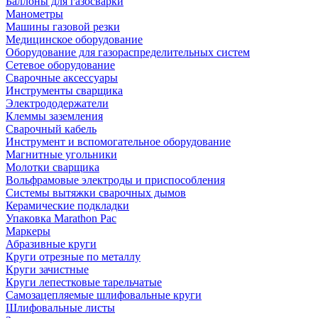
Баллоны для газосварки
Манометры
Машины газовой резки
Медицинское оборудование
Оборудование для газораспределительных систем
Сетевое оборудование
Сварочные аксессуары
Инструменты сварщика
Электрододержатели
Клеммы заземления
Сварочный кабель
Инструмент и вспомогательное оборудование
Магнитные угольники
Молотки сварщика
Вольфрамовые электроды и приспособления
Системы вытяжки сварочных дымов
Керамические подкладки
Упаковка Marathon Pac
Маркеры
Абразивные круги
Круги отрезные по металлу
Круги зачистные
Круги лепестковые тарельчатые
Самозацепляемые шлифовальные круги
Шлифовальные листы