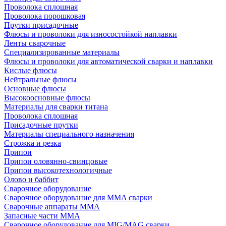
Проволока сплошная
Проволока порошковая
Прутки присадочные
Флюсы и проволоки для износостойкой наплавки
Ленты сварочные
Специализированные материалы
Флюсы и проволоки для автоматической сварки и наплавки
Кислые флюсы
Нейтральные флюсы
Основные флюсы
Высокоосновные флюсы
Материалы для сварки титана
Проволока сплошная
Присадочные прутки
Материалы специального назначения
Строжка и резка
Припои
Припои оловянно-свинцовые
Припои высокотехнологичные
Олово и баббит
Сварочное оборудование
Сварочное оборудование для MMA сварки
Сварочные аппараты MMA
Запасные части MMA
Сварочное оборудование для MIG/MAG сварки