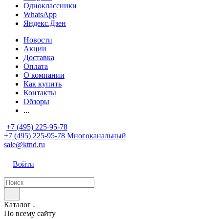
Одноклассники
WhatsApp
Яндекс.Дзен
Новости
Акции
Доставка
Оплата
О компании
Как купить
Контакты
Обзоры
...
+7 (495) 225-95-78
+7 (495) 225-95-78
Многоканальный
sale@ktnd.ru
Войти
Каталог
По всему сайту