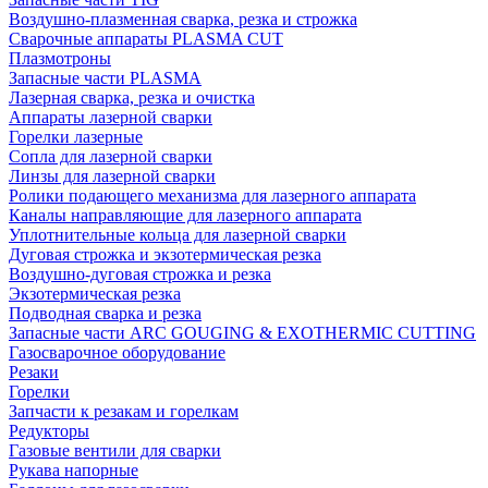
Воздушно-плазменная сварка, резка и строжка
Сварочные аппараты PLASMA CUT
Плазмотроны
Запасные части PLASMA
Лазерная сварка, резка и очистка
Аппараты лазерной сварки
Горелки лазерные
Сопла для лазерной сварки
Линзы для лазерной сварки
Ролики подающего механизма для лазерного аппарата
Каналы направляющие для лазерного аппарата
Уплотнительные кольца для лазерной сварки
Дуговая строжка и экзотермическая резка
Воздушно-дуговая строжка и резка
Экзотермическая резка
Подводная сварка и резка
Запасные части ARC GOUGING & EXOTHERMIC CUTTING
Газосварочное оборудование
Резаки
Горелки
Запчасти к резакам и горелкам
Редукторы
Газовые вентили для сварки
Рукава напорные