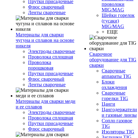
Прутки присадочные
проволоки
Флюс сварочный
MIG/MAG
Ленты сварочные
Шейки горелок
(гусаки)
MIG/MAG
+ ЕЩЕ
Материалы для сварки
чугуна и сплавов на основе
никеля
Электроды сварочные
Сварочное
Проволока сплошная
оборудование для TIG
Проволока
сварки
порошковая
Сварочные
Прутки присадочные
аппараты TIG
Флюс сварочный
Блоки
Ленты сварочные
охлаждения
Сварочные
горелки TIG
Материалы для сварки меди
Цанги
и ее сплавов
Цангодержатели
Электроды сварочные
и газовые линзы
Проволока сплошная
Сопло газовое
Прутки присадочные
TIG
Флюс сварочный
Изоляторы TIG
Заглушки TIG