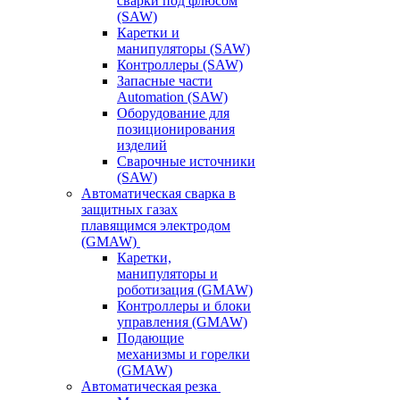
сварки под флюсом
(SAW)
Каретки и
манипуляторы (SAW)
Контроллеры (SAW)
Запасные части
Automation (SAW)
Оборудование для
позиционирования
изделий
Сварочные источники
(SAW)
Автоматическая сварка в
защитных газах
плавящимся электродом
(GMAW)
Каретки,
манипуляторы и
роботизация (GMAW)
Контроллеры и блоки
управления (GMAW)
Подающие
механизмы и горелки
(GMAW)
Автоматическая резка