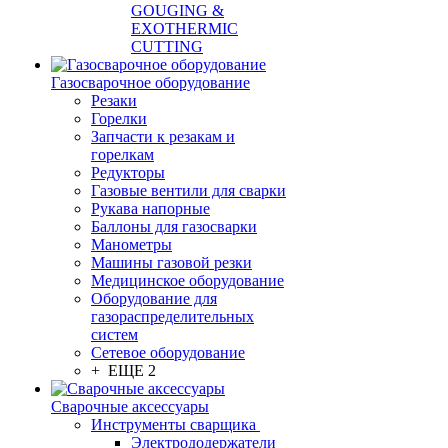
GOUGING &
EXOTHERMIC
CUTTING
Газосварочное оборудование
Резаки
Горелки
Запчасти к резакам и
горелкам
Редукторы
Газовые вентили для сварки
Рукава напорные
Баллоны для газосварки
Манометры
Машины газовой резки
Медицинское оборудование
Оборудование для
газораспределительных
систем
Сетевое оборудование
+ ЕЩЕ 2
Сварочные аксессуары
Инструменты сварщика
Электрододержатели