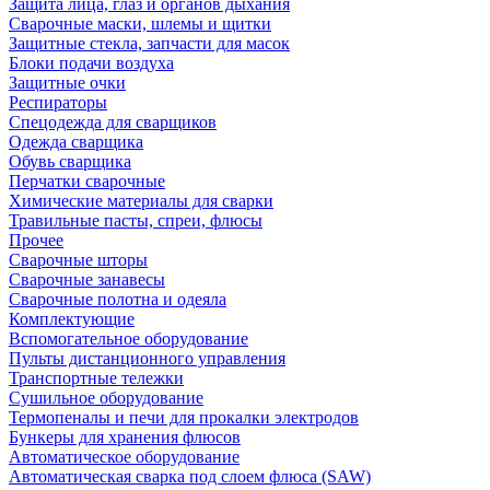
Защита лица, глаз и органов дыхания
Сварочные маски, шлемы и щитки
Защитные стекла, запчасти для масок
Блоки подачи воздуха
Защитные очки
Респираторы
Спецодежда для сварщиков
Одежда сварщика
Обувь сварщика
Перчатки сварочные
Химические материалы для сварки
Травильные пасты, спреи, флюсы
Прочее
Сварочные шторы
Сварочные занавесы
Сварочные полотна и одеяла
Комплектующие
Вспомогательное оборудование
Пульты дистанционного управления
Транспортные тележки
Сушильное оборудование
Термопеналы и печи для прокалки электродов
Бункеры для хранения флюсов
Автоматическое оборудование
Автоматическая сварка под слоем флюса (SAW)