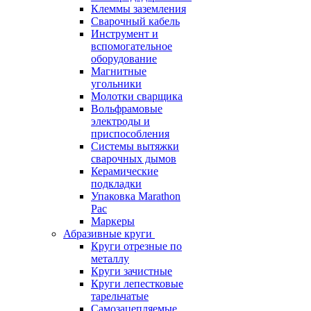
Клеммы заземления
Сварочный кабель
Инструмент и
вспомогательное
оборудование
Магнитные
угольники
Молотки сварщика
Вольфрамовые
электроды и
приспособления
Системы вытяжки
сварочных дымов
Керамические
подкладки
Упаковка Marathon
Pac
Маркеры
Абразивные круги
Круги отрезные по
металлу
Круги зачистные
Круги лепестковые
тарельчатые
Самозацепляемые