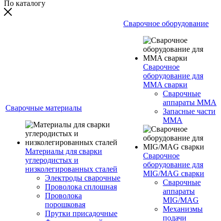
По каталогу
Сварочное оборудование
Сварочное
оборудование для
MMA сварки
Сварочные
аппараты MMA
Сварочные материалы
Запасные части
MMA
Материалы для сварки
Сварочное
углеродистых и
оборудование для
низколегированных сталей
MIG/MAG сварки
Электроды сварочные
Сварочные
Проволока сплошная
аппараты
Проволока
MIG/MAG
порошковая
Механизмы
Прутки присадочные
подачи