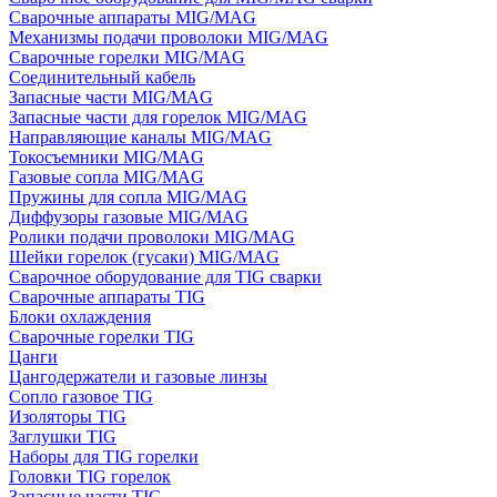
Сварочные аппараты MIG/MAG
Механизмы подачи проволоки MIG/MAG
Сварочные горелки MIG/MAG
Соединительный кабель
Запасные части MIG/MAG
Запасные части для горелок MIG/MAG
Направляющие каналы MIG/MAG
Токосъемники MIG/MAG
Газовые сопла MIG/MAG
Пружины для сопла MIG/MAG
Диффузоры газовые MIG/MAG
Ролики подачи проволоки MIG/MAG
Шейки горелок (гусаки) MIG/MAG
Сварочное оборудование для TIG сварки
Сварочные аппараты TIG
Блоки охлаждения
Сварочные горелки TIG
Цанги
Цангодержатели и газовые линзы
Сопло газовое TIG
Изоляторы TIG
Заглушки TIG
Наборы для TIG горелки
Головки TIG горелок
Запасные части TIG