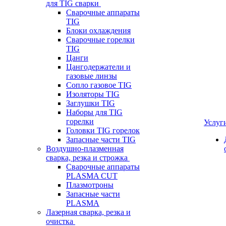
для TIG сварки
Сварочные аппараты
TIG
Блоки охлаждения
Сварочные горелки
TIG
Цанги
Цангодержатели и
газовые линзы
Сопло газовое TIG
Изоляторы TIG
Заглушки TIG
Наборы для TIG
горелки
Услуг
Головки TIG горелок
Запасные части TIG
Воздушно-плазменная
сварка, резка и строжка
Сварочные аппараты
PLASMA CUT
Плазмотроны
Запасные части
PLASMA
Лазерная сварка, резка и
очистка