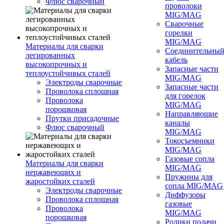
Флюс сварочный
проволоки
MIG/MAG
Сварочные
горелки
MIG/MAG
Материалы для сварки
Соединительны
легированных
кабель
высокопрочных и
Запасные части
теплоустойчивых сталей
MIG/MAG
Электроды сварочные
Запасные части
Проволока сплошная
для горелок
Проволока
MIG/MAG
порошковая
Направляющие
Прутки присадочные
каналы
Флюс сварочный
MIG/MAG
Токосъемники
MIG/MAG
Газовые сопла
Материалы для сварки
MIG/MAG
нержавеющих и
Пружины для
жаростойких сталей
сопла MIG/MAG
Электроды сварочные
Диффузоры
Проволока сплошная
газовые
Проволока
MIG/MAG
порошковая
Ролики подачи