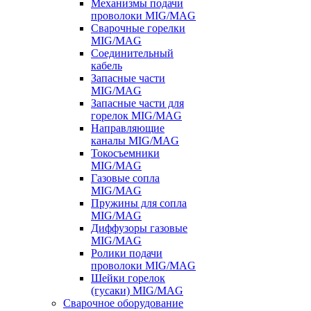
Механизмы подачи
проволоки MIG/MAG
Сварочные горелки
MIG/MAG
Соединительный
кабель
Запасные части
MIG/MAG
Запасные части для
горелок MIG/MAG
Направляющие
каналы MIG/MAG
Токосъемники
MIG/MAG
Газовые сопла
MIG/MAG
Пружины для сопла
MIG/MAG
Диффузоры газовые
MIG/MAG
Ролики подачи
проволоки MIG/MAG
Шейки горелок
(гусаки) MIG/MAG
Сварочное оборудование