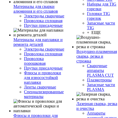
Наборы для TIG
Материалы для сварки
горелки
алюминия и его сплавов
Головки TIG
Электроды сварочные
горелок
Проволока сплошная
Запасные части
Прутки присадочные
TIG
+ ЕЩЕ
Материалы для наплавки и
ремонта деталей
Электроды сварочные
Воздушно-плазменная
Проволока сплошная
сварка, резка и
Проволока
строжка
порошковая
Сварочные
Прутки присадочные
аппараты
Флюсы и проволоки
PLASMA CUT
для износостойкой
Плазмотроны
наплавки
Запасные части
Ленты сварочные
PLASMA
Специализированные
материалы
Лазерная сварка, резка
и очистка
Аппараты
Флюсы и проволоки для
лазерной сварки