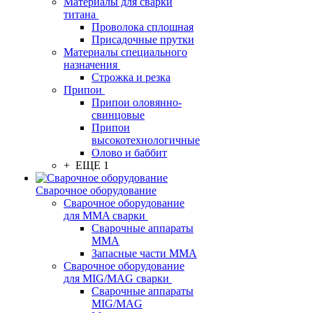
Материалы для сварки
титана
Проволока сплошная
Присадочные прутки
Материалы специального
назначения
Строжка и резка
Припои
Припои оловянно-
свинцовые
Припои
высокотехнологичные
Олово и баббит
+ ЕЩЕ 1
Сварочное оборудование
Сварочное оборудование
для MMA сварки
Сварочные аппараты
MMA
Запасные части MMA
Сварочное оборудование
для MIG/MAG сварки
Сварочные аппараты
MIG/MAG