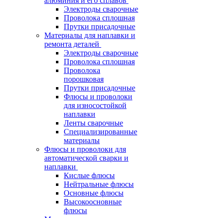
алюминия и его сплавов
Электроды сварочные
Проволока сплошная
Прутки присадочные
Материалы для наплавки и
ремонта деталей
Электроды сварочные
Проволока сплошная
Проволока
порошковая
Прутки присадочные
Флюсы и проволоки
для износостойкой
наплавки
Ленты сварочные
Специализированные
материалы
Флюсы и проволоки для
автоматической сварки и
наплавки
Кислые флюсы
Нейтральные флюсы
Основные флюсы
Высокоосновные
флюсы