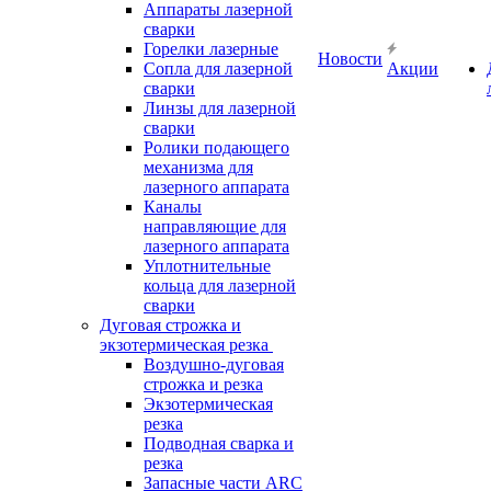
Аппараты лазерной
сварки
Горелки лазерные
Новости
Сопла для лазерной
Акции
сварки
Линзы для лазерной
сварки
Ролики подающего
механизма для
лазерного аппарата
Каналы
направляющие для
лазерного аппарата
Уплотнительные
кольца для лазерной
сварки
Дуговая строжка и
экзотермическая резка
Воздушно-дуговая
строжка и резка
Экзотермическая
резка
Подводная сварка и
резка
Запасные части ARC