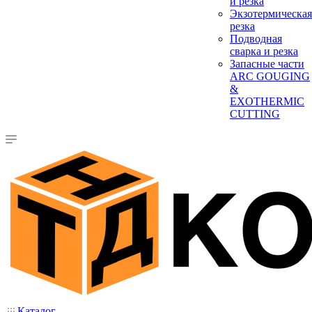
и резка
Экзотермическая
резка
Подводная
сварка и резка
Запасные части
ARC GOUGING
&
EXOTHERMIC
CUTTING
Каталог