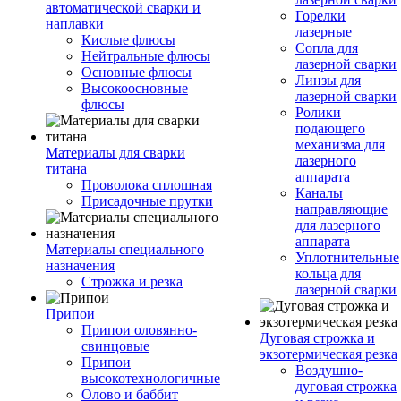
автоматической сварки и
Горелки
наплавки
лазерные
Кислые флюсы
Сопла для
Нейтральные флюсы
лазерной сварки
Основные флюсы
Линзы для
Высокоосновные
лазерной сварки
флюсы
Ролики
подающего
механизма для
Материалы для сварки
лазерного
титана
аппарата
Проволока сплошная
Каналы
Присадочные прутки
направляющие
для лазерного
аппарата
Материалы специального
Уплотнительные
назначения
кольца для
Строжка и резка
лазерной сварки
Припои
Припои оловянно-
Дуговая строжка и
свинцовые
экзотермическая резка
Припои
Воздушно-
высокотехнологичные
дуговая строжка
Олово и баббит