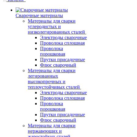
Сварочные материалы
Материалы для сварки
углеродистых и
низколегированных сталей
Электроды сварочные
Проволока сплошная
Проволока
порошковая
Прутки присадочные
Флюс сварочный
Материалы для сварки
легированных
высокопрочных и
теплоустойчивых сталей
Электроды сварочные
Проволока сплошная
Проволока
порошковая
Прутки присадочные
Флюс сварочный
Материалы для сварки
нержавеющих и
жаростойких сталей