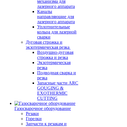
механизма для
лазерного аппарата
Каналы
направляющие для
лазерного аппарата
Уплотнительные
кольца для лазерной
сварки
Дуговая строжка и
экзотермическая резка
Воздушно-дуговая
строжка и резка
Экзотермическая
резка
Подводная сварка и
резка
Запасные части ARC
GOUGING &
EXOTHERMIC
CUTTING
Газосварочное оборудование
Резаки
Горелки
Запчасти к резакам и