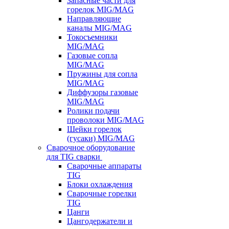
Запасные части для
горелок MIG/MAG
Направляющие
каналы MIG/MAG
Токосъемники
MIG/MAG
Газовые сопла
MIG/MAG
Пружины для сопла
MIG/MAG
Диффузоры газовые
MIG/MAG
Ролики подачи
проволоки MIG/MAG
Шейки горелок
(гусаки) MIG/MAG
Сварочное оборудование
для TIG сварки
Сварочные аппараты
TIG
Блоки охлаждения
Сварочные горелки
TIG
Цанги
Цангодержатели и