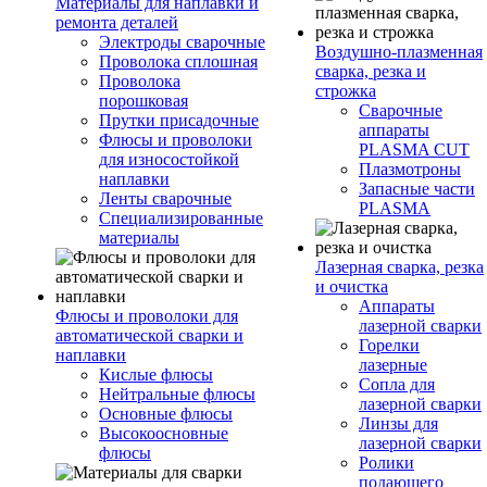
Материалы для наплавки и
ремонта деталей
Электроды сварочные
Воздушно-плазменная
Проволока сплошная
сварка, резка и
Проволока
строжка
порошковая
Сварочные
Прутки присадочные
аппараты
Флюсы и проволоки
PLASMA CUT
для износостойкой
Плазмотроны
наплавки
Запасные части
Ленты сварочные
PLASMA
Специализированные
материалы
Лазерная сварка, резка
и очистка
Аппараты
Флюсы и проволоки для
лазерной сварки
автоматической сварки и
Горелки
наплавки
лазерные
Кислые флюсы
Сопла для
Нейтральные флюсы
лазерной сварки
Основные флюсы
Линзы для
Высокоосновные
лазерной сварки
флюсы
Ролики
подающего