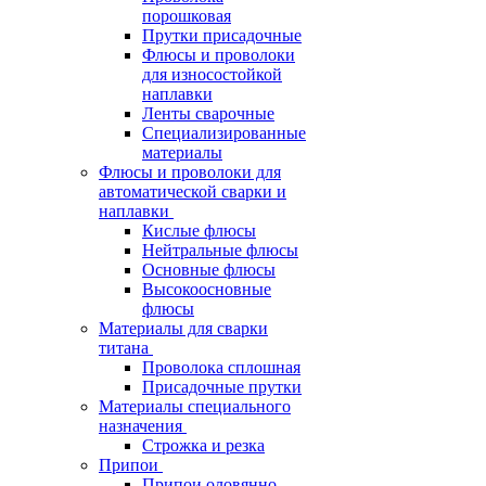
порошковая
Прутки присадочные
Флюсы и проволоки
для износостойкой
наплавки
Ленты сварочные
Специализированные
материалы
Флюсы и проволоки для
автоматической сварки и
наплавки
Кислые флюсы
Нейтральные флюсы
Основные флюсы
Высокоосновные
флюсы
Материалы для сварки
титана
Проволока сплошная
Присадочные прутки
Материалы специального
назначения
Строжка и резка
Припои
Припои оловянно-