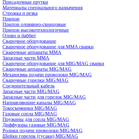
Присадочные прутки
Материалы специального назначения
Строжка и резка
Припои
Припои оловянно-свинцовые
Припои высокотехнологичные
Олово и баббит
Сварочное оборудование
Сварочное оборудование для MMA сварки
Сварочные аппараты MMA
Запасные части MMA
Сварочное оборудование для MIG/MAG сварки
Сварочные аппараты MIG/MAG
Механизмы подачи проволоки MIG/MAG
Сварочные горелки MIG/MAG
Соединительный кабель
Запасные части MIG/MAG
Запасные части для горелок MIG/MAG
Направляющие каналы MIG/MAG
Токосъемники MIG/MAG
Газовые сопла MIG/MAG
Пружины для сопла MIG/MAG
Диффузоры газовые MIG/MAG
Ролики подачи проволоки MIG/MAG
Шейки горелок (гусаки) MIG/MAG