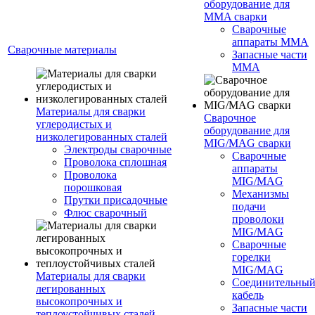
оборудование для
MMA сварки
Сварочные
аппараты MMA
Сварочные материалы
Запасные части
MMA
Материалы для сварки
Сварочное
углеродистых и
оборудование для
низколегированных сталей
MIG/MAG сварки
Электроды сварочные
Сварочные
Проволока сплошная
аппараты
Проволока
MIG/MAG
порошковая
Механизмы
Прутки присадочные
подачи
Флюс сварочный
проволоки
MIG/MAG
Сварочные
горелки
MIG/MAG
Материалы для сварки
Соединительны
легированных
кабель
высокопрочных и
Запасные части
теплоустойчивых сталей