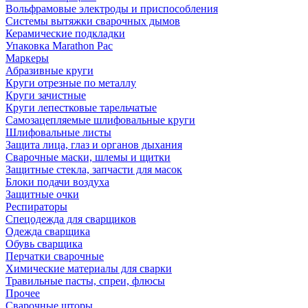
Вольфрамовые электроды и приспособления
Системы вытяжки сварочных дымов
Керамические подкладки
Упаковка Marathon Pac
Маркеры
Абразивные круги
Круги отрезные по металлу
Круги зачистные
Круги лепестковые тарельчатые
Самозацепляемые шлифовальные круги
Шлифовальные листы
Защита лица, глаз и органов дыхания
Сварочные маски, шлемы и щитки
Защитные стекла, запчасти для масок
Блоки подачи воздуха
Защитные очки
Респираторы
Спецодежда для сварщиков
Одежда сварщика
Обувь сварщика
Перчатки сварочные
Химические материалы для сварки
Травильные пасты, спреи, флюсы
Прочее
Сварочные шторы