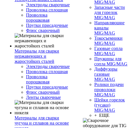
MIG/MAG
Электроды сварочные
Запасные части
Проволока сплошная
для горелок
Проволока
MIG/MAG
порошковая
Направляющие
Прутки присадочные
каналы
Флюс сварочный
MIG/MAG
Токосъемники
MIG/MAG
Газовые сопла
Материалы для сварки
MIG/MAG
нержавеющих и
Пружины для
жаростойких сталей
сопла MIG/MAG
Электроды сварочные
Диффузоры
Проволока сплошная
газовые
Проволока
MIG/MAG
порошковая
Ролики подачи
Прутки присадочные
проволоки
Флюс сварочный
MIG/MAG
Ленты сварочные
Шейки горелок
(гусаки)
MIG/MAG
+ ЕЩЕ
Материалы для сварки
чугуна и сплавов на основе