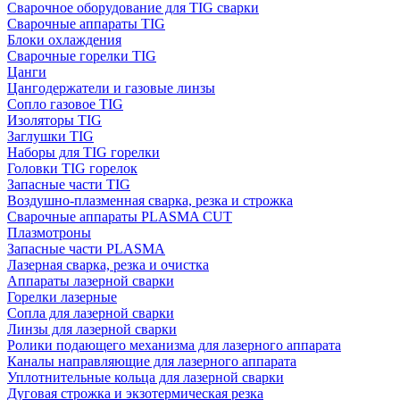
Сварочное оборудование для TIG сварки
Сварочные аппараты TIG
Блоки охлаждения
Сварочные горелки TIG
Цанги
Цангодержатели и газовые линзы
Сопло газовое TIG
Изоляторы TIG
Заглушки TIG
Наборы для TIG горелки
Головки TIG горелок
Запасные части TIG
Воздушно-плазменная сварка, резка и строжка
Сварочные аппараты PLASMA CUT
Плазмотроны
Запасные части PLASMA
Лазерная сварка, резка и очистка
Аппараты лазерной сварки
Горелки лазерные
Сопла для лазерной сварки
Линзы для лазерной сварки
Ролики подающего механизма для лазерного аппарата
Каналы направляющие для лазерного аппарата
Уплотнительные кольца для лазерной сварки
Дуговая строжка и экзотермическая резка