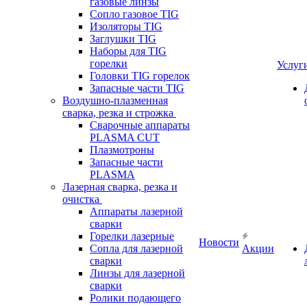
газовые линзы
Сопло газовое TIG
Изоляторы TIG
Заглушки TIG
Наборы для TIG
горелки
Услуг
Головки TIG горелок
Запасные части TIG
Воздушно-плазменная
сварка, резка и строжка
Сварочные аппараты
PLASMA CUT
Плазмотроны
Запасные части
PLASMA
Лазерная сварка, резка и
очистка
Аппараты лазерной
сварки
Горелки лазерные
Новости
Сопла для лазерной
Акции
сварки
Линзы для лазерной
сварки
Ролики подающего