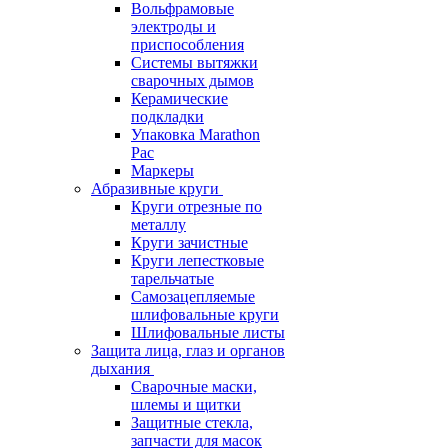
Вольфрамовые
электроды и
приспособления
Системы вытяжки
сварочных дымов
Керамические
подкладки
Упаковка Marathon
Pac
Маркеры
Абразивные круги
Круги отрезные по
металлу
Круги зачистные
Круги лепестковые
тарельчатые
Самозацепляемые
шлифовальные круги
Шлифовальные листы
Защита лица, глаз и органов
дыхания
Сварочные маски,
шлемы и щитки
Защитные стекла,
запчасти для масок