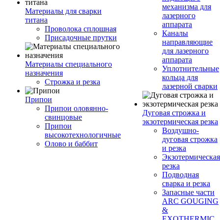
механизма для
Материалы для сварки
лазерного
титана
аппарата
Проволока сплошная
Каналы
Присадочные прутки
направляющие
для лазерного
аппарата
Материалы специального
Уплотнительные
назначения
кольца для
Строжка и резка
лазерной сварки
Припои
Припои оловянно-
Дуговая строжка и
свинцовые
экзотермическая резка
Припои
Воздушно-
высокотехнологичные
дуговая строжка
Олово и баббит
и резка
Экзотермическая
резка
Подводная
сварка и резка
Запасные части
ARC GOUGING
&
EXOTHERMIC