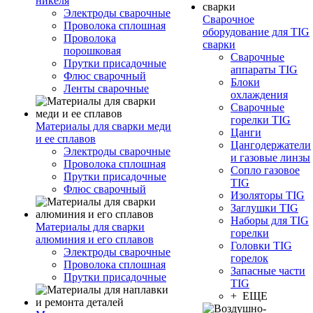
никеля
Электроды сварочные
Сварочное
Проволока сплошная
оборудование для TIG
Проволока
сварки
порошковая
Сварочные
Прутки присадочные
аппараты TIG
Флюс сварочный
Блоки
Ленты сварочные
охлаждения
Сварочные
горелки TIG
Материалы для сварки меди
Цанги
и ее сплавов
Цангодержатели
Электроды сварочные
и газовые линзы
Проволока сплошная
Сопло газовое
Прутки присадочные
TIG
Флюс сварочный
Изоляторы TIG
Заглушки TIG
Наборы для TIG
Материалы для сварки
горелки
алюминия и его сплавов
Головки TIG
Электроды сварочные
горелок
Проволока сплошная
Запасные части
Прутки присадочные
TIG
+ ЕЩЕ