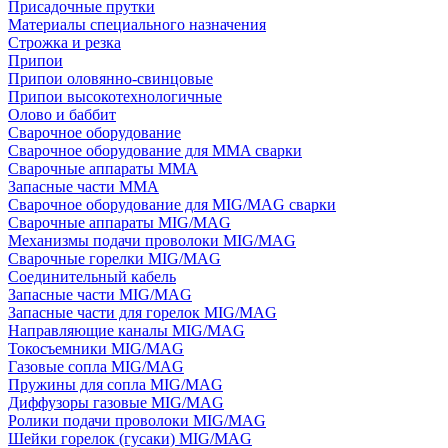
Присадочные прутки
Материалы специального назначения
Строжка и резка
Припои
Припои оловянно-свинцовые
Припои высокотехнологичные
Олово и баббит
Сварочное оборудование
Сварочное оборудование для MMA сварки
Сварочные аппараты MMA
Запасные части MMA
Сварочное оборудование для MIG/MAG сварки
Сварочные аппараты MIG/MAG
Механизмы подачи проволоки MIG/MAG
Сварочные горелки MIG/MAG
Соединительный кабель
Запасные части MIG/MAG
Запасные части для горелок MIG/MAG
Направляющие каналы MIG/MAG
Токосъемники MIG/MAG
Газовые сопла MIG/MAG
Пружины для сопла MIG/MAG
Диффузоры газовые MIG/MAG
Ролики подачи проволоки MIG/MAG
Шейки горелок (гусаки) MIG/MAG