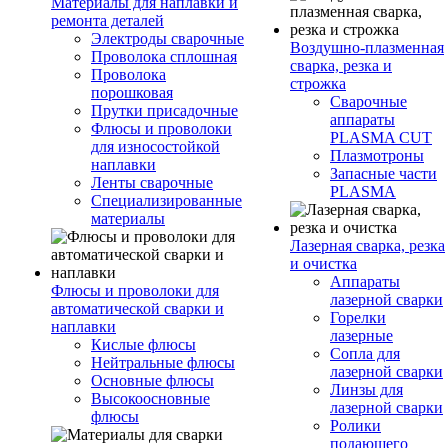
Материалы для наплавки и
ремонта деталей
Электроды сварочные
Воздушно-плазменная
Проволока сплошная
сварка, резка и
Проволока
строжка
порошковая
Сварочные
Прутки присадочные
аппараты
Флюсы и проволоки
PLASMA CUT
для износостойкой
Плазмотроны
наплавки
Запасные части
Ленты сварочные
PLASMA
Специализированные
материалы
Лазерная сварка, резка
и очистка
Аппараты
Флюсы и проволоки для
лазерной сварки
автоматической сварки и
Горелки
наплавки
лазерные
Кислые флюсы
Сопла для
Нейтральные флюсы
лазерной сварки
Основные флюсы
Линзы для
Высокоосновные
лазерной сварки
флюсы
Ролики
подающего