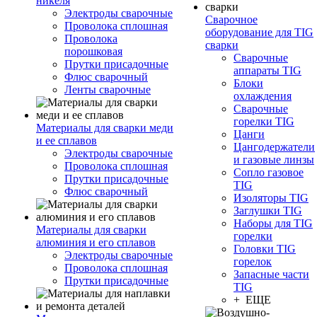
никеля
Электроды сварочные
Сварочное
Проволока сплошная
оборудование для TIG
Проволока
сварки
порошковая
Сварочные
Прутки присадочные
аппараты TIG
Флюс сварочный
Блоки
Ленты сварочные
охлаждения
Сварочные
горелки TIG
Материалы для сварки меди
Цанги
и ее сплавов
Цангодержатели
Электроды сварочные
и газовые линзы
Проволока сплошная
Сопло газовое
Прутки присадочные
TIG
Флюс сварочный
Изоляторы TIG
Заглушки TIG
Наборы для TIG
Материалы для сварки
горелки
алюминия и его сплавов
Головки TIG
Электроды сварочные
горелок
Проволока сплошная
Запасные части
Прутки присадочные
TIG
+ ЕЩЕ