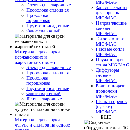
MIG/MAG
Электроды сварочные
Запасные части
Проволока сплошная
для горелок
Проволока
MIG/MAG
порошковая
Направляющие
Прутки присадочные
каналы
Флюс сварочный
MIG/MAG
Токосъемники
MIG/MAG
Газовые сопла
Материалы для сварки
MIG/MAG
нержавеющих и
Пружины для
жаростойких сталей
сопла MIG/MAG
Электроды сварочные
Диффузоры
Проволока сплошная
газовые
Проволока
MIG/MAG
порошковая
Ролики подачи
Прутки присадочные
проволоки
Флюс сварочный
MIG/MAG
Ленты сварочные
Шейки горелок
(гусаки)
MIG/MAG
+ ЕЩЕ
Материалы для сварки
чугуна и сплавов на основе