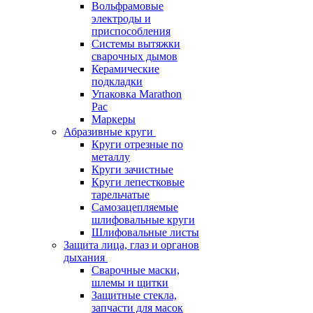
Вольфрамовые
электроды и
приспособления
Системы вытяжки
сварочных дымов
Керамические
подкладки
Упаковка Marathon
Pac
Маркеры
Абразивные круги
Круги отрезные по
металлу
Круги зачистные
Круги лепестковые
тарельчатые
Самозацепляемые
шлифовальные круги
Шлифовальные листы
Защита лица, глаз и органов
дыхания
Сварочные маски,
шлемы и щитки
Защитные стекла,
запчасти для масок