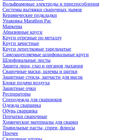
Вольфрамовые электроды и приспособления
Системы вытяжки сварочных дымов
Керамические подкладки
Упаковка Marathon Pac
Маркеры
Абразивные круги
Круги отрезные по металлу
Круги зачистные
Круги лепестковые тарельчатые
Самозацепляемые шлифовальные круги
Шлифовальные листы
Защита лица, глаз и органов дыхания
Сварочные маски, шлемы и щитки
Защитные стекла, запчасти для масок
Блоки подачи воздуха
Защитные очки
Респираторы
Спецодежда для сварщиков
Одежда сварщика
Обувь сварщика
Перчатки сварочные
Химические материалы для сварки
Травильные пасты, спреи, флюсы
Прочее
Сварочные шторы