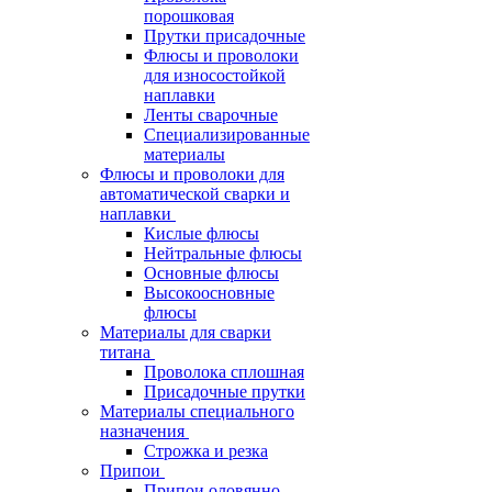
порошковая
Прутки присадочные
Флюсы и проволоки
для износостойкой
наплавки
Ленты сварочные
Специализированные
материалы
Флюсы и проволоки для
автоматической сварки и
наплавки
Кислые флюсы
Нейтральные флюсы
Основные флюсы
Высокоосновные
флюсы
Материалы для сварки
титана
Проволока сплошная
Присадочные прутки
Материалы специального
назначения
Строжка и резка
Припои
Припои оловянно-