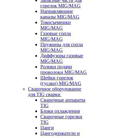
Запасные части для
горелок MIG/MAG
Направляющие
каналы MIG/MAG
Токосъемники
MIG/MAG
Газовые сопла
MIG/MAG
Пружины для сопла
MIG/MAG
Диффузоры газовые
MIG/MAG
Ролики подачи
проволоки MIG/MAG
Шейки горелок
(гусаки) MIG/MAG
Сварочное оборудование
для TIG сварки
Сварочные аппараты
TIG
Блоки охлаждения
Сварочные горелки
TIG
Цанги
Цангодержатели и