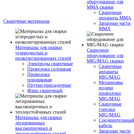
оборудование для
MMA сварки
Сварочные
аппараты MMA
Сварочные материалы
Запасные части
MMA
Материалы для сварки
Сварочное
углеродистых и
оборудование для
низколегированных сталей
MIG/MAG сварки
Электроды сварочные
Сварочные
Проволока сплошная
аппараты
Проволока
MIG/MAG
порошковая
Механизмы
Прутки присадочные
подачи
Флюс сварочный
проволоки
MIG/MAG
Сварочные
горелки
MIG/MAG
Материалы для сварки
Соединительны
легированных
кабель
высокопрочных и
Запасные части
теплоустойчивых сталей