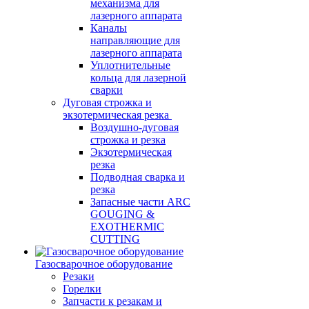
механизма для
лазерного аппарата
Каналы
направляющие для
лазерного аппарата
Уплотнительные
кольца для лазерной
сварки
Дуговая строжка и
экзотермическая резка
Воздушно-дуговая
строжка и резка
Экзотермическая
резка
Подводная сварка и
резка
Запасные части ARC
GOUGING &
EXOTHERMIC
CUTTING
Газосварочное оборудование
Резаки
Горелки
Запчасти к резакам и