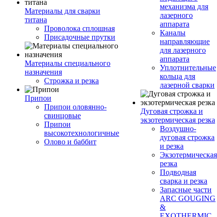
механизма для
Материалы для сварки
лазерного
титана
аппарата
Проволока сплошная
Каналы
Присадочные прутки
направляющие
для лазерного
аппарата
Материалы специального
Уплотнительные
назначения
кольца для
Строжка и резка
лазерной сварки
Припои
Припои оловянно-
Дуговая строжка и
свинцовые
экзотермическая резка
Припои
Воздушно-
высокотехнологичные
дуговая строжка
Олово и баббит
и резка
Экзотермическая
резка
Подводная
сварка и резка
Запасные части
ARC GOUGING
&
EXOTHERMIC