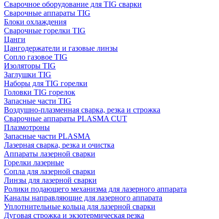
Сварочное оборудование для TIG сварки
Сварочные аппараты TIG
Блоки охлаждения
Сварочные горелки TIG
Цанги
Цангодержатели и газовые линзы
Сопло газовое TIG
Изоляторы TIG
Заглушки TIG
Наборы для TIG горелки
Головки TIG горелок
Запасные части TIG
Воздушно-плазменная сварка, резка и строжка
Сварочные аппараты PLASMA CUT
Плазмотроны
Запасные части PLASMA
Лазерная сварка, резка и очистка
Аппараты лазерной сварки
Горелки лазерные
Сопла для лазерной сварки
Линзы для лазерной сварки
Ролики подающего механизма для лазерного аппарата
Каналы направляющие для лазерного аппарата
Уплотнительные кольца для лазерной сварки
Дуговая строжка и экзотермическая резка