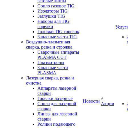
газовые линзы
Сопло газовое TIG
Изоляторы TIG
Заглушки TIG
Наборы для TIG
горелки
Услуг
Головки TIG горелок
Запасные части TIG
Воздушно-плазменная
сварка, резка и строжка
Сварочные аппараты
PLASMA CUT
Плазмотроны
Запасные части
PLASMA
Лазерная сварка, резка и
очистка
Аппараты лазерной
сварки
Горелки лазерные
Новости
Сопла для лазерной
Акции
сварки
Линзы для лазерной
сварки
Ролики подающего