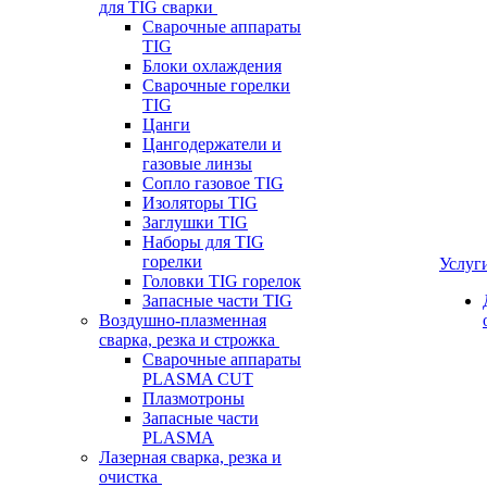
для TIG сварки
Сварочные аппараты
TIG
Блоки охлаждения
Сварочные горелки
TIG
Цанги
Цангодержатели и
газовые линзы
Сопло газовое TIG
Изоляторы TIG
Заглушки TIG
Наборы для TIG
горелки
Услуг
Головки TIG горелок
Запасные части TIG
Воздушно-плазменная
сварка, резка и строжка
Сварочные аппараты
PLASMA CUT
Плазмотроны
Запасные части
PLASMA
Лазерная сварка, резка и
очистка