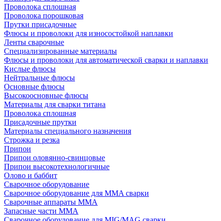
Проволока сплошная
Проволока порошковая
Прутки присадочные
Флюсы и проволоки для износостойкой наплавки
Ленты сварочные
Специализированные материалы
Флюсы и проволоки для автоматической сварки и наплавки
Кислые флюсы
Нейтральные флюсы
Основные флюсы
Высокоосновные флюсы
Материалы для сварки титана
Проволока сплошная
Присадочные прутки
Материалы специального назначения
Строжка и резка
Припои
Припои оловянно-свинцовые
Припои высокотехнологичные
Олово и баббит
Сварочное оборудование
Сварочное оборудование для MMA сварки
Сварочные аппараты MMA
Запасные части MMA
Сварочное оборудование для MIG/MAG сварки