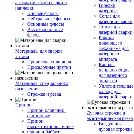
автоматической сварки и
Горелки
наплавки
лазерные
Кислые флюсы
Сопла для
Нейтральные флюсы
лазерной сварки
Основные флюсы
Линзы для
Высокоосновные
лазерной сварки
флюсы
Ролики
подающего
механизма для
Материалы для сварки
лазерного
титана
аппарата
Проволока сплошная
Каналы
Присадочные прутки
направляющие
для лазерного
аппарата
Материалы специального
Уплотнительные
назначения
кольца для
Строжка и резка
лазерной сварки
Припои
Припои оловянно-
Дуговая строжка и
свинцовые
экзотермическая резка
Припои
Воздушно-
высокотехнологичные
дуговая строжка
Олово и баббит