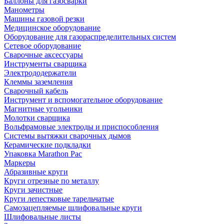
Баллоны для газосварки
Манометры
Машины газовой резки
Медицинское оборудование
Оборудование для газораспределительных систем
Сетевое оборудование
Сварочные аксессуары
Инструменты сварщика
Электрододержатели
Клеммы заземления
Сварочный кабель
Инструмент и вспомогательное оборудование
Магнитные угольники
Молотки сварщика
Вольфрамовые электроды и приспособления
Системы вытяжки сварочных дымов
Керамические подкладки
Упаковка Marathon Pac
Маркеры
Абразивные круги
Круги отрезные по металлу
Круги зачистные
Круги лепестковые тарельчатые
Самозацепляемые шлифовальные круги
Шлифовальные листы