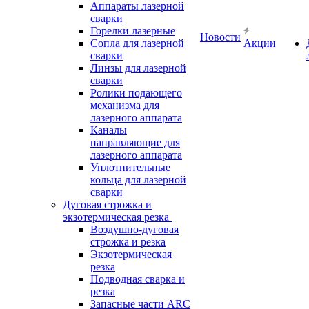
Аппараты лазерной
сварки
Горелки лазерные
Новости
Сопла для лазерной
Акции
сварки
Линзы для лазерной
сварки
Ролики подающего
механизма для
лазерного аппарата
Каналы
направляющие для
лазерного аппарата
Уплотнительные
кольца для лазерной
сварки
Дуговая строжка и
экзотермическая резка
Воздушно-дуговая
строжка и резка
Экзотермическая
резка
Подводная сварка и
резка
Запасные части ARC