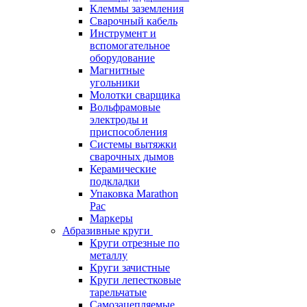
Клеммы заземления
Сварочный кабель
Инструмент и
вспомогательное
оборудование
Магнитные
угольники
Молотки сварщика
Вольфрамовые
электроды и
приспособления
Системы вытяжки
сварочных дымов
Керамические
подкладки
Упаковка Marathon
Pac
Маркеры
Абразивные круги
Круги отрезные по
металлу
Круги зачистные
Круги лепестковые
тарельчатые
Самозацепляемые