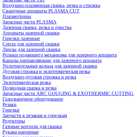
Воздушно-плазменная сварка, резка и строжка
Сварочные аппараты PLASMA CUT
Плазмотроны
Запасные части PLASMA
Лазерная сварка, резка и очистка
Аппараты лазерной сварки
Горелки лазерные
Сопла для лазерной сварки
Линзы для лазерной сварки
Ролики подающего механизма для лазерного аппарата
Каналы направляющие для лазерного аппарата
Уплотнительные кольца для лазерной сварки
Дуговая строжка и экзотермическая резка
Воздушно-дуговая строжка и резка
Экзотермическая резка
Подводная сварка и резка
Запасные части ARC GOUGING & EXOTHERMIC CUTTING
Газосварочное оборудование
Резаки
Горелки
Запчасти к резакам и горелкам
Редукторы
Газовые вентили для сварки
Рукава напорные