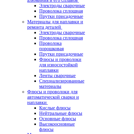
алюминия и его сплавов
Электроды сварочные
Проволока сплошная
Прутки присадочные
Материалы для наплавки и
ремонта деталей
Электроды сварочные
Проволока сплошная
Проволока
порошковая
Прутки присадочные
Флюсы и проволоки
для износостойкой
наплавки
Ленты сварочные
Специализированные
материалы
Флюсы и проволоки для
автоматической сварки и
наплавки
Кислые флюсы
Нейтральные флюсы
Основные флюсы
Высокоосновные
флюсы