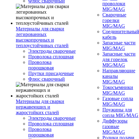
Флюс сварочный
проволоки
MIG/MAG
Сварочные
горелки
MIG/MAG
Материалы для сварки
Соединительны
легированных
кабель
высокопрочных и
Запасные части
теплоустойчивых сталей
MIG/MAG
Электроды сварочные
Запасные части
Проволока сплошная
для горелок
Проволока
MIG/MAG
порошковая
Направляющие
Прутки присадочные
каналы
Флюс сварочный
MIG/MAG
Токосъемники
MIG/MAG
Газовые сопла
Материалы для сварки
MIG/MAG
нержавеющих и
Пружины для
жаростойких сталей
сопла MIG/MAG
Электроды сварочные
Диффузоры
Проволока сплошная
газовые
Проволока
MIG/MAG
порошковая
Ролики подачи