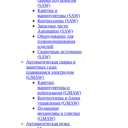
сварки под флюсом
(SAW)
Каретки и
манипуляторы (SAW)
Контроллеры (SAW)
Запасные части
Automation (SAW)
Оборудование для
позиционирования
изделий
Сварочные источники
(SAW)
Автоматическая сварка в
защитных газах
плавящимся электродом
(GMAW)
Каретки,
манипуляторы и
роботизация (GMAW)
Контроллеры и блоки
управления (GMAW)
Подающие
механизмы и горелки
(GMAW)
Автоматическая резка