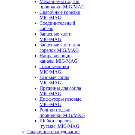
Механизмы подачи
проволоки MIG/MAG
Сварочные горелки
MIG/MAG
Соединительный
кабель
Запасные части
MIG/MAG
Запасные части для
горелок MIG/MAG
Направляющие
каналы MIG/MAG
Токосъемники
MIG/MAG
Газовые сопла
MIG/MAG
Пружины для сопла
MIG/MAG
Диффузоры газовые
MIG/MAG
Ролики подачи
проволоки MIG/MAG
Шейки горелок
(гусаки) MIG/MAG
Сварочное оборудование