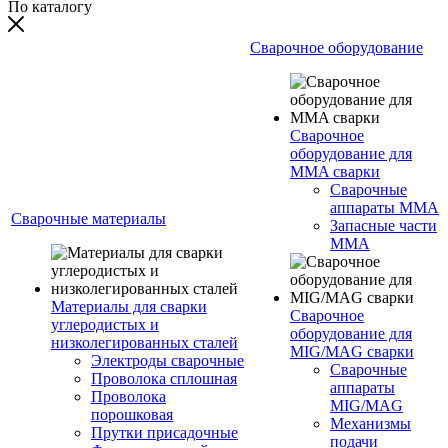
По каталогу
Сварочное оборудование
Сварочное
оборудование для
MMA сварки
Сварочные
аппараты MMA
Сварочные материалы
Запасные части
MMA
Материалы для сварки
Сварочное
углеродистых и
оборудование для
низколегированных сталей
MIG/MAG сварки
Электроды сварочные
Сварочные
Проволока сплошная
аппараты
Проволока
MIG/MAG
порошковая
Механизмы
Прутки присадочные
подачи