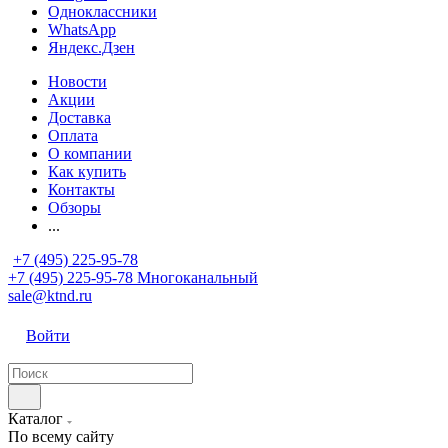
Одноклассники
WhatsApp
Яндекс.Дзен
Новости
Акции
Доставка
Оплата
О компании
Как купить
Контакты
Обзоры
...
+7 (495) 225-95-78
+7 (495) 225-95-78
Многоканальный
sale@ktnd.ru
Войти
Каталог
По всему сайту