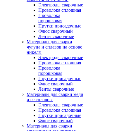
Электроды сварочные
Проволока сплошная
Проволока
порошковая
Прутки присадочные
Флюс сварочный
Ленты сварочные
Материалы для сварки
чугуна и сплавов на основе
никеля
Электроды сварочные
Проволока сплошная
Проволока
порошковая
Прутки присадочные
Флюс сварочный
Ленты сварочные
Материалы для сварки меди
и ее сплавов
Электроды сварочные
Проволока сплошная
Прутки присадочные
Флюс сварочный
Материалы для сварки