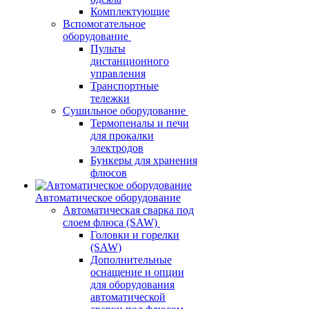
Комплектующие
Вспомогательное
оборудование
Пульты
дистанционного
управления
Транспортные
тележки
Сушильное оборудование
Термопеналы и печи
для прокалки
электродов
Бункеры для хранения
флюсов
Автоматическое оборудование
Автоматическая сварка под
слоем флюса (SAW)
Головки и горелки
(SAW)
Дополнительные
оснащение и опции
для оборудования
автоматической