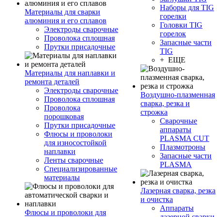
Наборы для TIG
Материалы для сварки
горелки
алюминия и его сплавов
Головки TIG
Электроды сварочные
горелок
Проволока сплошная
Запасные части
Прутки присадочные
TIG
+ ЕЩЕ
Материалы для наплавки и
ремонта деталей
Электроды сварочные
Воздушно-плазменная
Проволока сплошная
сварка, резка и
Проволока
строжка
порошковая
Сварочные
Прутки присадочные
аппараты
Флюсы и проволоки
PLASMA CUT
для износостойкой
Плазмотроны
наплавки
Запасные части
Ленты сварочные
PLASMA
Специализированные
материалы
Лазерная сварка, резка
и очистка
Аппараты
Флюсы и проволоки для
лазерной сварки