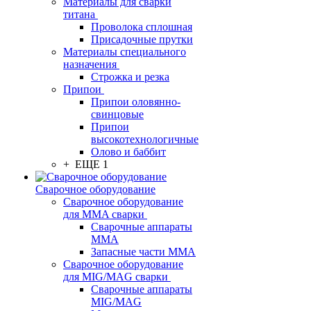
Материалы для сварки
титана
Проволока сплошная
Присадочные прутки
Материалы специального
назначения
Строжка и резка
Припои
Припои оловянно-
свинцовые
Припои
высокотехнологичные
Олово и баббит
+ ЕЩЕ 1
Сварочное оборудование
Сварочное оборудование
для MMA сварки
Сварочные аппараты
MMA
Запасные части MMA
Сварочное оборудование
для MIG/MAG сварки
Сварочные аппараты
MIG/MAG