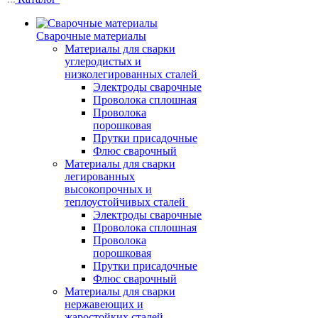
Сварочные материалы
Материалы для сварки
углеродистых и
низколегированных сталей
Электроды сварочные
Проволока сплошная
Проволока
порошковая
Прутки присадочные
Флюс сварочный
Материалы для сварки
легированных
высокопрочных и
теплоустойчивых сталей
Электроды сварочные
Проволока сплошная
Проволока
порошковая
Прутки присадочные
Флюс сварочный
Материалы для сварки
нержавеющих и
жаростойких сталей