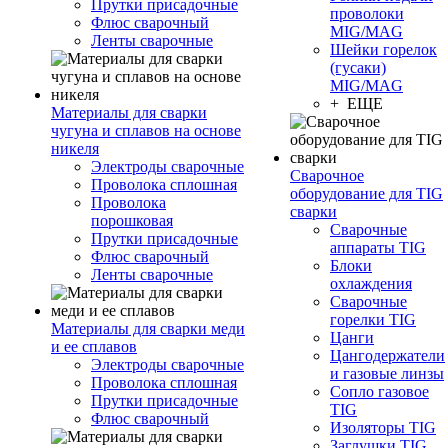
Прутки присадочные
проволоки
Флюс сварочный
MIG/MAG
Ленты сварочные
Шейки горелок
(гусаки)
MIG/MAG
+ ЕЩЕ
Материалы для сварки
чугуна и сплавов на основе
никеля
Электроды сварочные
Сварочное
Проволока сплошная
оборудование для TIG
Проволока
сварки
порошковая
Сварочные
Прутки присадочные
аппараты TIG
Флюс сварочный
Блоки
Ленты сварочные
охлаждения
Сварочные
горелки TIG
Материалы для сварки меди
Цанги
и ее сплавов
Цангодержатели
Электроды сварочные
и газовые линзы
Проволока сплошная
Сопло газовое
Прутки присадочные
TIG
Флюс сварочный
Изоляторы TIG
Заглушки TIG