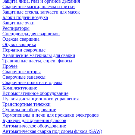
Защита лица, глаз и органов дыхания
Сварочные маски, шлемы и щитки
Защитные стекла, запчасти для масок
Блоки подачи воздуха
Защитные очки
Респираторы
Спецодежда для сварщиков
Одежда сварщика
Обувь сварщика
Перчатки сварочные
Химические материалы для сварки
Травильные пасты, спреи, флюсы
Прочее
Сварочные шторы
Сварочные занавесы
Сварочные полотна и одеяла
Комплектующие
Вспомогательное оборудование
Пульты дистанционного управления
Транспортные тележки
Сушильное оборудование
Термопеналы и печи для прокалки электродов
Бункеры для хранения флюсов
Автоматическое оборудование
Автоматическая сварка под слоем флюса (SAW)