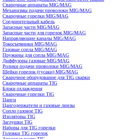
Сварочные аппараты MIG/MAG
Механизмы подачи проволоки MIG/MAG
Сварочные горелки MIG/MAG
Соединительный кабель
Запасные части MIG/MAG
Запасные части для горелок MIG/MAG
Направляющие каналы MIG/MAG
Токосъемники MIG/MAG
Газовые сопла MIG/MAG
Пружины для сопла MIG/MAG
Диффузоры газовые MIG/MAG
Ролики подачи проволоки MIG/MAG
Шейки горелок (гусаки) MIG/MAG
Сварочное оборудование для TIG сварки
Сварочные аппараты TIG
Блоки охлаждения
Сварочные горелки TIG
Цанги
Цангодержатели и газовые линзы
Сопло газовое TIG
Изоляторы TIG
Заглушки TIG
Наборы для TIG горелки
Головки TIG горелок
Запасные части TIG