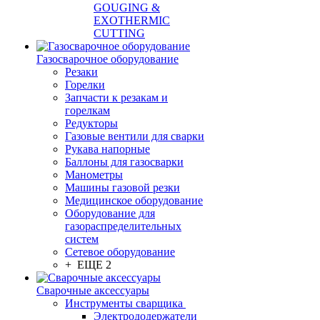
GOUGING &
EXOTHERMIC
CUTTING
Газосварочное оборудование
Резаки
Горелки
Запчасти к резакам и
горелкам
Редукторы
Газовые вентили для сварки
Рукава напорные
Баллоны для газосварки
Манометры
Машины газовой резки
Медицинское оборудование
Оборудование для
газораспределительных
систем
Сетевое оборудование
+ ЕЩЕ 2
Сварочные аксессуары
Инструменты сварщика
Электрододержатели