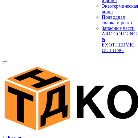
и резка
Экзотермическая
резка
Подводная
сварка и резка
Запасные части
ARC GOUGING
&
EXOTHERMIC
CUTTING
Каталог