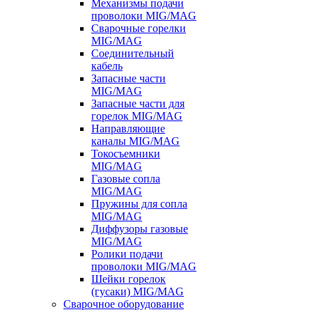
Механизмы подачи
проволоки MIG/MAG
Сварочные горелки
MIG/MAG
Соединительный
кабель
Запасные части
MIG/MAG
Запасные части для
горелок MIG/MAG
Направляющие
каналы MIG/MAG
Токосъемники
MIG/MAG
Газовые сопла
MIG/MAG
Пружины для сопла
MIG/MAG
Диффузоры газовые
MIG/MAG
Ролики подачи
проволоки MIG/MAG
Шейки горелок
(гусаки) MIG/MAG
Сварочное оборудование