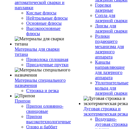
автоматической сварки и
Горелки
наплавки
лазерные
Кислые флюсы
Сопла для
Нейтральные флюсы
лазерной сварки
Основные флюсы
Линзы для
Высокоосновные
лазерной сварки
флюсы
Ролики
подающего
механизма для
Материалы для сварки
лазерного
титана
аппарата
Проволока сплошная
Каналы
Присадочные прутки
направляющие
для лазерного
аппарата
Материалы специального
Уплотнительные
назначения
кольца для
Строжка и резка
лазерной сварки
Припои
Припои оловянно-
Дуговая строжка и
свинцовые
экзотермическая резка
Припои
Воздушно-
высокотехнологичные
дуговая строжка
Олово и баббит