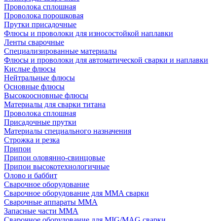
Проволока сплошная
Проволока порошковая
Прутки присадочные
Флюсы и проволоки для износостойкой наплавки
Ленты сварочные
Специализированные материалы
Флюсы и проволоки для автоматической сварки и наплавки
Кислые флюсы
Нейтральные флюсы
Основные флюсы
Высокоосновные флюсы
Материалы для сварки титана
Проволока сплошная
Присадочные прутки
Материалы специального назначения
Строжка и резка
Припои
Припои оловянно-свинцовые
Припои высокотехнологичные
Олово и баббит
Сварочное оборудование
Сварочное оборудование для MMA сварки
Сварочные аппараты MMA
Запасные части MMA
Сварочное оборудование для MIG/MAG сварки