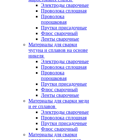
Электроды сварочные
Проволока сплошная
Проволока
порошковая
Прутки присадочные
Флюс сварочный
Ленты сварочные
Материалы для сварки
чугуна и сплавов на основе
никеля
Электроды сварочные
Проволока сплошная
Проволока
порошковая
Прутки присадочные
Флюс сварочный
Ленты сварочные
Материалы для сварки меди
и ее сплавов
Электроды сварочные
Проволока сплошная
Прутки присадочные
Флюс сварочный
Материалы для сварки