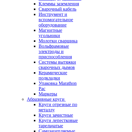
Клеммы заземления
Сварочный кабель
Инструмент и
вспомогательное
оборудование
Магнитные
угольники
Молотки сварщика
Вольфрамовые
электроды и
приспособления
Системы вытяжки
сварочных дымов
Керамические
подкладки
Упаковка Marathon
Pac
Маркеры
Абразивные круги
Круги отрезные по
металлу
Круги зачистные
Круги лепестковые
тарельчатые
Самозацепляемые