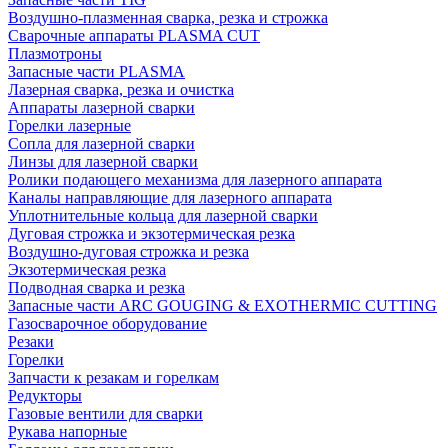
Воздушно-плазменная сварка, резка и строжка
Сварочные аппараты PLASMA CUT
Плазмотроны
Запасные части PLASMA
Лазерная сварка, резка и очистка
Аппараты лазерной сварки
Горелки лазерные
Сопла для лазерной сварки
Линзы для лазерной сварки
Ролики подающего механизма для лазерного аппарата
Каналы направляющие для лазерного аппарата
Уплотнительные кольца для лазерной сварки
Дуговая строжка и экзотермическая резка
Воздушно-дуговая строжка и резка
Экзотермическая резка
Подводная сварка и резка
Запасные части ARC GOUGING & EXOTHERMIC CUTTING
Газосварочное оборудование
Резаки
Горелки
Запчасти к резакам и горелкам
Редукторы
Газовые вентили для сварки
Рукава напорные