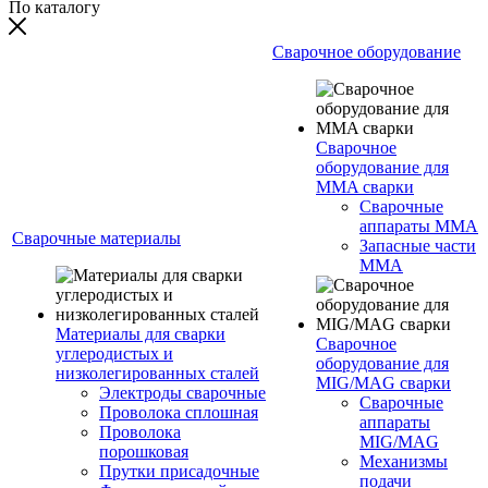
По каталогу
Сварочное оборудование
Сварочное
оборудование для
MMA сварки
Сварочные
аппараты MMA
Сварочные материалы
Запасные части
MMA
Материалы для сварки
Сварочное
углеродистых и
оборудование для
низколегированных сталей
MIG/MAG сварки
Электроды сварочные
Сварочные
Проволока сплошная
аппараты
Проволока
MIG/MAG
порошковая
Механизмы
Прутки присадочные
подачи