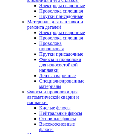
алюминия и его сплавов
Электроды сварочные
Проволока сплошная
Прутки присадочные
Материалы для наплавки и
ремонта деталей
Электроды сварочные
Проволока сплошная
Проволока
порошковая
Прутки присадочные
Флюсы и проволоки
для износостойкой
наплавки
Ленты сварочные
Специализированные
материалы
Флюсы и проволоки для
автоматической сварки и
наплавки
Кислые флюсы
Нейтральные флюсы
Основные флюсы
Высокоосновные
флюсы