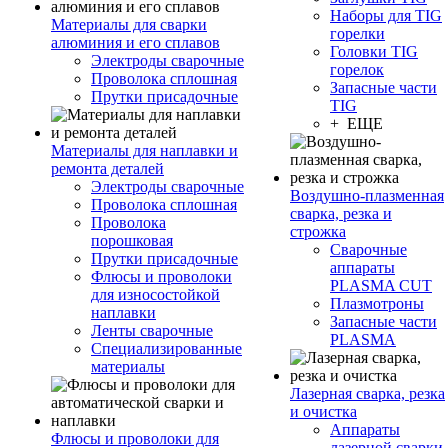
Наборы для TIG
Материалы для сварки
горелки
алюминия и его сплавов
Головки TIG
Электроды сварочные
горелок
Проволока сплошная
Запасные части
Прутки присадочные
TIG
+ ЕЩЕ
Материалы для наплавки и
ремонта деталей
Электроды сварочные
Воздушно-плазменная
Проволока сплошная
сварка, резка и
Проволока
строжка
порошковая
Сварочные
Прутки присадочные
аппараты
Флюсы и проволоки
PLASMA CUT
для износостойкой
Плазмотроны
наплавки
Запасные части
Ленты сварочные
PLASMA
Специализированные
материалы
Лазерная сварка, резка
и очистка
Аппараты
Флюсы и проволоки для
лазерной сварки