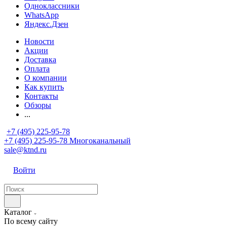
Одноклассники
WhatsApp
Яндекс.Дзен
Новости
Акции
Доставка
Оплата
О компании
Как купить
Контакты
Обзоры
...
+7 (495) 225-95-78
+7 (495) 225-95-78
Многоканальный
sale@ktnd.ru
Войти
Каталог
По всему сайту