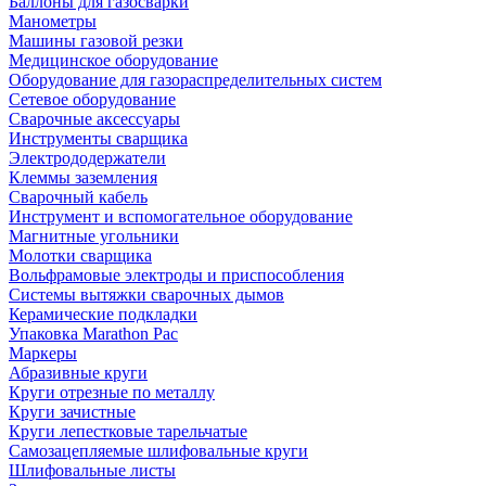
Баллоны для газосварки
Манометры
Машины газовой резки
Медицинское оборудование
Оборудование для газораспределительных систем
Сетевое оборудование
Сварочные аксессуары
Инструменты сварщика
Электрододержатели
Клеммы заземления
Сварочный кабель
Инструмент и вспомогательное оборудование
Магнитные угольники
Молотки сварщика
Вольфрамовые электроды и приспособления
Системы вытяжки сварочных дымов
Керамические подкладки
Упаковка Marathon Pac
Маркеры
Абразивные круги
Круги отрезные по металлу
Круги зачистные
Круги лепестковые тарельчатые
Самозацепляемые шлифовальные круги
Шлифовальные листы