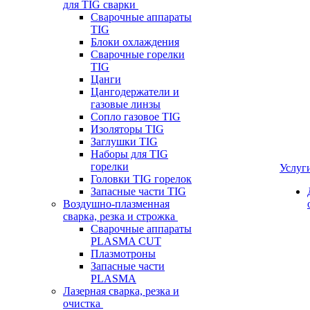
для TIG сварки
Сварочные аппараты
TIG
Блоки охлаждения
Сварочные горелки
TIG
Цанги
Цангодержатели и
газовые линзы
Сопло газовое TIG
Изоляторы TIG
Заглушки TIG
Наборы для TIG
горелки
Услуг
Головки TIG горелок
Запасные части TIG
Воздушно-плазменная
сварка, резка и строжка
Сварочные аппараты
PLASMA CUT
Плазмотроны
Запасные части
PLASMA
Лазерная сварка, резка и
очистка