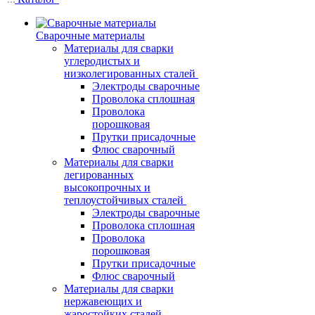
Сварочные материалы
Материалы для сварки
углеродистых и
низколегированных сталей
Электроды сварочные
Проволока сплошная
Проволока
порошковая
Прутки присадочные
Флюс сварочный
Материалы для сварки
легированных
высокопрочных и
теплоустойчивых сталей
Электроды сварочные
Проволока сплошная
Проволока
порошковая
Прутки присадочные
Флюс сварочный
Материалы для сварки
нержавеющих и
жаростойких сталей