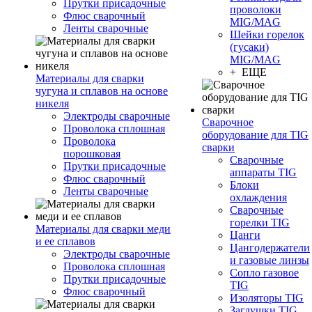
Прутки присадочные
проволоки
Флюс сварочный
MIG/MAG
Ленты сварочные
Шейки горелок
(гусаки)
MIG/MAG
+ ЕЩЕ
Материалы для сварки
чугуна и сплавов на основе
никеля
Электроды сварочные
Сварочное
Проволока сплошная
оборудование для TIG
Проволока
сварки
порошковая
Сварочные
Прутки присадочные
аппараты TIG
Флюс сварочный
Блоки
Ленты сварочные
охлаждения
Сварочные
горелки TIG
Материалы для сварки меди
Цанги
и ее сплавов
Цангодержатели
Электроды сварочные
и газовые линзы
Проволока сплошная
Сопло газовое
Прутки присадочные
TIG
Флюс сварочный
Изоляторы TIG
Заглушки TIG