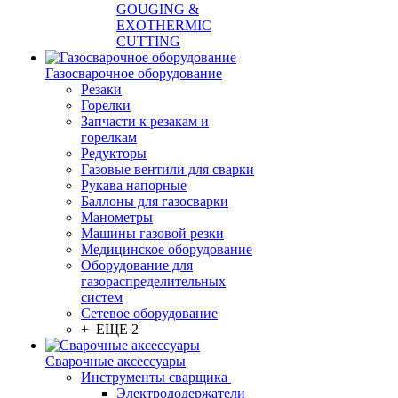
GOUGING &
EXOTHERMIC
CUTTING
Газосварочное оборудование
Резаки
Горелки
Запчасти к резакам и
горелкам
Редукторы
Газовые вентили для сварки
Рукава напорные
Баллоны для газосварки
Манометры
Машины газовой резки
Медицинское оборудование
Оборудование для
газораспределительных
систем
Сетевое оборудование
+ ЕЩЕ 2
Сварочные аксессуары
Инструменты сварщика
Электрододержатели