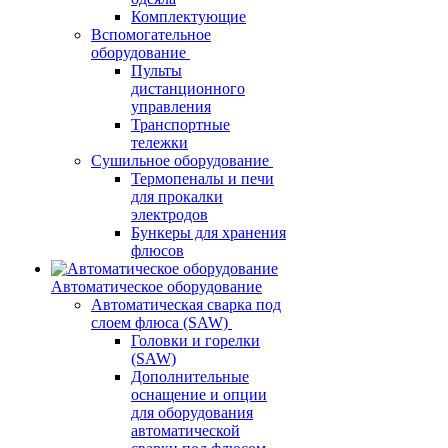
Комплектующие
Вспомогательное
оборудование
Пульты
дистанционного
управления
Транспортные
тележки
Сушильное оборудование
Термопеналы и печи
для прокалки
электродов
Бункеры для хранения
флюсов
Автоматическое оборудование
Автоматическая сварка под
слоем флюса (SAW)
Головки и горелки
(SAW)
Дополнительные
оснащение и опции
для оборудования
автоматической