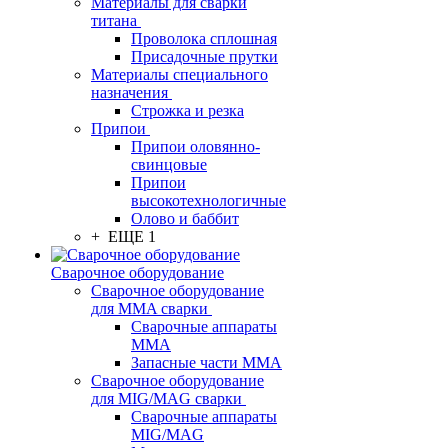
Материалы для сварки
титана
Проволока сплошная
Присадочные прутки
Материалы специального
назначения
Строжка и резка
Припои
Припои оловянно-
свинцовые
Припои
высокотехнологичные
Олово и баббит
+ ЕЩЕ 1
Сварочное оборудование
Сварочное оборудование
для MMA сварки
Сварочные аппараты
MMA
Запасные части MMA
Сварочное оборудование
для MIG/MAG сварки
Сварочные аппараты
MIG/MAG