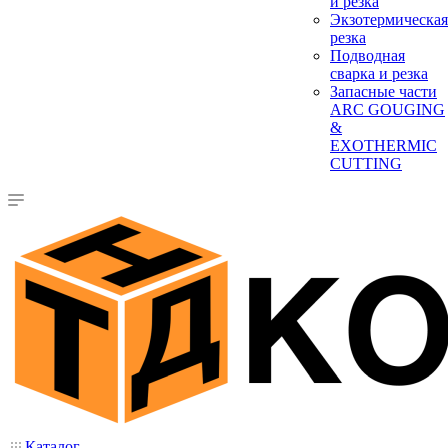
и резка
Экзотермическая
резка
Подводная
сварка и резка
Запасные части
ARC GOUGING
&
EXOTHERMIC
CUTTING
Каталог