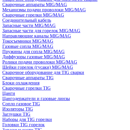
Сварочные аппараты MIG/MAG
Механизмы подачи проволоки MIG/MAG
Сварочные горелки MIG/MAG
Соединительный кабель
Запасные части MIG/MAG
Запасные части для горелок MIG/MAG
Направляющие каналы MIG/MAG
Токосъемники MIG/MAG
Газовые сопла MIG/MAG
Пружины для сопла MIG/MAG
Диффузоры газовые MIG/MAG
Ролики подачи проволоки MIG/MAG
Шейки горелок (гусаки) MIG/MAG
Сварочное оборудование для TIG сварки
Сварочные аппараты TIG
Блоки охлаждения
Сварочные горелки TIG
Цанги
Цангодержатели и газовые линзы
Сопло газовое TIG
Изоляторы TIG
Заглушки TIG
Наборы для TIG горелки
Головки TIG горелок
Запасные части TIG