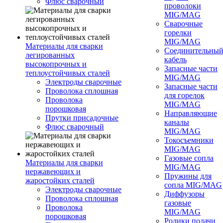
Флюс сварочный
проволоки
MIG/MAG
Сварочные
горелки
MIG/MAG
Материалы для сварки
Соединительны
легированных
кабель
высокопрочных и
Запасные части
теплоустойчивых сталей
MIG/MAG
Электроды сварочные
Запасные части
Проволока сплошная
для горелок
Проволока
MIG/MAG
порошковая
Направляющие
Прутки присадочные
каналы
Флюс сварочный
MIG/MAG
Токосъемники
MIG/MAG
Газовые сопла
Материалы для сварки
MIG/MAG
нержавеющих и
Пружины для
жаростойких сталей
сопла MIG/MAG
Электроды сварочные
Диффузоры
Проволока сплошная
газовые
Проволока
MIG/MAG
порошковая
Ролики подачи