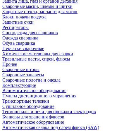
Защита лица, глаз и органов дыхания
Сварочные маски, шлемы и щитки
Защитные стекла, запчасти для масок
Блоки подачи воздуха
Защитные очки
Респираторы
Спецодежда для сварщиков
Одежда сварщика
Обувь сварщика
Перчатки сварочные
Химические материалы для сварки
Травильные пасты, спреи, флюсы
Прочее
Сварочные шторы
Сварочные занавесы
Сварочные полотна и одеяла
Комплектующие
Вспомогательное оборудование
Пульты дистанционного управления
Транспортные тележки
Сушильное оборудование
Термопеналы и печи для прокалки электродов
Бункеры для хранения флюсов
Автоматическое оборудование
Автоматическая сварка под слоем флюса (SAW)