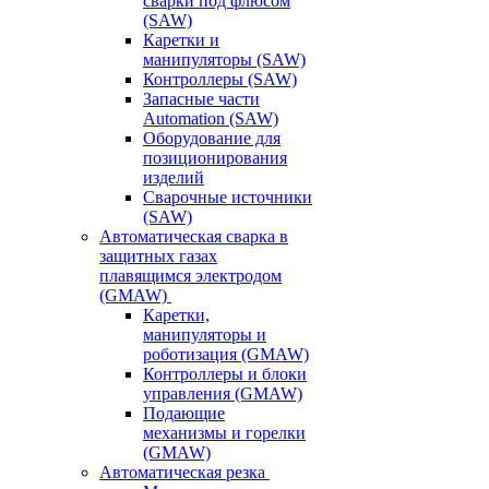
сварки под флюсом
(SAW)
Каретки и
манипуляторы (SAW)
Контроллеры (SAW)
Запасные части
Automation (SAW)
Оборудование для
позиционирования
изделий
Сварочные источники
(SAW)
Автоматическая сварка в
защитных газах
плавящимся электродом
(GMAW)
Каретки,
манипуляторы и
роботизация (GMAW)
Контроллеры и блоки
управления (GMAW)
Подающие
механизмы и горелки
(GMAW)
Автоматическая резка