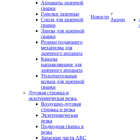
Аппараты лазерной
сварки
Горелки лазерные
Новости
Сопла для лазерной
Акции
сварки
Линзы для лазерной
сварки
Ролики подающего
механизма для
лазерного аппарата
Каналы
направляющие для
лазерного аппарата
Уплотнительные
кольца для лазерной
сварки
Дуговая строжка и
экзотермическая резка
Воздушно-дуговая
строжка и резка
Экзотермическая
резка
Подводная сварка и
резка
Запасные части ARC