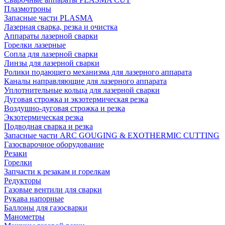
Плазмотроны
Запасные части PLASMA
Лазерная сварка, резка и очистка
Аппараты лазерной сварки
Горелки лазерные
Сопла для лазерной сварки
Линзы для лазерной сварки
Ролики подающего механизма для лазерного аппарата
Каналы направляющие для лазерного аппарата
Уплотнительные кольца для лазерной сварки
Дуговая строжка и экзотермическая резка
Воздушно-дуговая строжка и резка
Экзотермическая резка
Подводная сварка и резка
Запасные части ARC GOUGING & EXOTHERMIC CUTTING
Газосварочное оборудование
Резаки
Горелки
Запчасти к резакам и горелкам
Редукторы
Газовые вентили для сварки
Рукава напорные
Баллоны для газосварки
Манометры