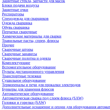
Защитные стекла, запчасти для масок
Блоки подачи воздуха
Защитные очки
Респираторы
Спецодежда для сварщиков
Одежда сварщика
Обувь сварщика
Перчатки сварочные
Химические материалы для сварки
Травильные пасты, спреи, флюсы
Прочее
Сварочные шторы
Сварочные занавесы
Сварочные полотна и одеяла
Комплектующие
Вспомогательное оборудование
Пульты дистанционного управления
Транспортные тележки
Сушильное оборудование
Термопеналы и печи для прокалки электродов
Бункеры для хранения флюсов
Автоматическое оборудование
Автоматическая сварка под слоем флюса (SAW)
Головки и горелки (SAW)
Дополнительные оснащение и опции для оборудования автома