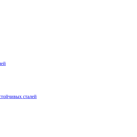
лей
стойчивых сталей