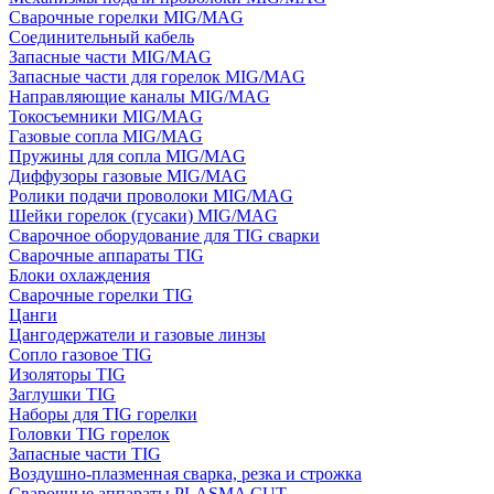
Сварочные горелки MIG/MAG
Соединительный кабель
Запасные части MIG/MAG
Запасные части для горелок MIG/MAG
Направляющие каналы MIG/MAG
Токосъемники MIG/MAG
Газовые сопла MIG/MAG
Пружины для сопла MIG/MAG
Диффузоры газовые MIG/MAG
Ролики подачи проволоки MIG/MAG
Шейки горелок (гусаки) MIG/MAG
Сварочное оборудование для TIG сварки
Сварочные аппараты TIG
Блоки охлаждения
Сварочные горелки TIG
Цанги
Цангодержатели и газовые линзы
Сопло газовое TIG
Изоляторы TIG
Заглушки TIG
Наборы для TIG горелки
Головки TIG горелок
Запасные части TIG
Воздушно-плазменная сварка, резка и строжка
Сварочные аппараты PLASMA CUT