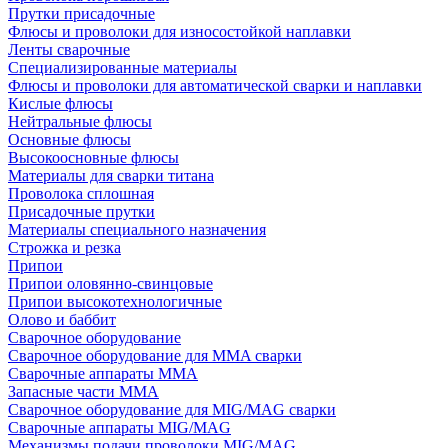
Прутки присадочные
Флюсы и проволоки для износостойкой наплавки
Ленты сварочные
Специализированные материалы
Флюсы и проволоки для автоматической сварки и наплавки
Кислые флюсы
Нейтральные флюсы
Основные флюсы
Высокоосновные флюсы
Материалы для сварки титана
Проволока сплошная
Присадочные прутки
Материалы специального назначения
Строжка и резка
Припои
Припои оловянно-свинцовые
Припои высокотехнологичные
Олово и баббит
Сварочное оборудование
Сварочное оборудование для MMA сварки
Сварочные аппараты MMA
Запасные части MMA
Сварочное оборудование для MIG/MAG сварки
Сварочные аппараты MIG/MAG
Механизмы подачи проволоки MIG/MAG