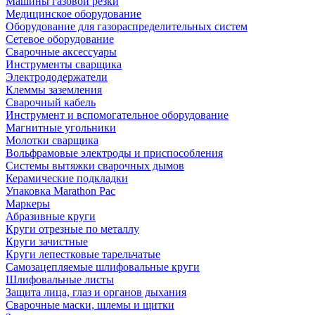
Машины газовой резки
Медицинское оборудование
Оборудование для газораспределительных систем
Сетевое оборудование
Сварочные аксессуары
Инструменты сварщика
Электрододержатели
Клеммы заземления
Сварочный кабель
Инструмент и вспомогательное оборудование
Магнитные угольники
Молотки сварщика
Вольфрамовые электроды и приспособления
Системы вытяжки сварочных дымов
Керамические подкладки
Упаковка Marathon Pac
Маркеры
Абразивные круги
Круги отрезные по металлу
Круги зачистные
Круги лепестковые тарельчатые
Самозацепляемые шлифовальные круги
Шлифовальные листы
Защита лица, глаз и органов дыхания
Сварочные маски, шлемы и щитки