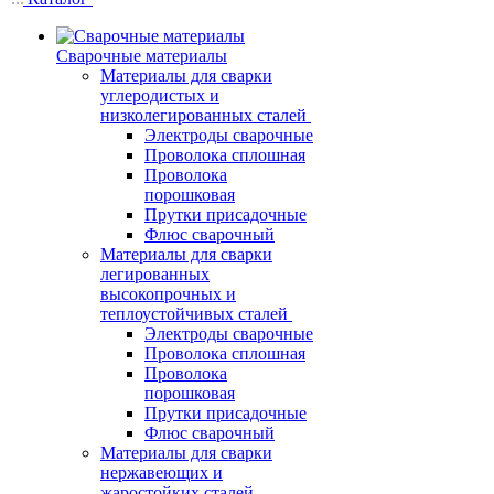
Сварочные материалы
Материалы для сварки
углеродистых и
низколегированных сталей
Электроды сварочные
Проволока сплошная
Проволока
порошковая
Прутки присадочные
Флюс сварочный
Материалы для сварки
легированных
высокопрочных и
теплоустойчивых сталей
Электроды сварочные
Проволока сплошная
Проволока
порошковая
Прутки присадочные
Флюс сварочный
Материалы для сварки
нержавеющих и
жаростойких сталей