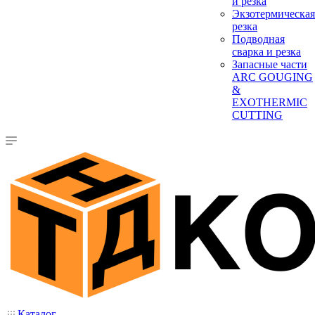
и резка
Экзотермическая
резка
Подводная
сварка и резка
Запасные части
ARC GOUGING
&
EXOTHERMIC
CUTTING
Каталог