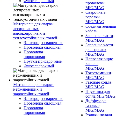
Флюс сварочный
проволоки
MIG/MAG
Сварочные
горелки
MIG/MAG
Материалы для сварки
Соединительны
легированных
кабель
высокопрочных и
Запасные части
теплоустойчивых сталей
MIG/MAG
Электроды сварочные
Запасные части
Проволока сплошная
для горелок
Проволока
MIG/MAG
порошковая
Направляющие
Прутки присадочные
каналы
Флюс сварочный
MIG/MAG
Токосъемники
MIG/MAG
Газовые сопла
Материалы для сварки
MIG/MAG
нержавеющих и
Пружины для
жаростойких сталей
сопла MIG/MAG
Электроды сварочные
Диффузоры
Проволока сплошная
газовые
Проволока
MIG/MAG
порошковая
Ролики подачи