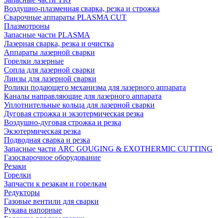
Воздушно-плазменная сварка, резка и строжка
Сварочные аппараты PLASMA CUT
Плазмотроны
Запасные части PLASMA
Лазерная сварка, резка и очистка
Аппараты лазерной сварки
Горелки лазерные
Сопла для лазерной сварки
Линзы для лазерной сварки
Ролики подающего механизма для лазерного аппарата
Каналы направляющие для лазерного аппарата
Уплотнительные кольца для лазерной сварки
Дуговая строжка и экзотермическая резка
Воздушно-дуговая строжка и резка
Экзотермическая резка
Подводная сварка и резка
Запасные части ARC GOUGING & EXOTHERMIC CUTTING
Газосварочное оборудование
Резаки
Горелки
Запчасти к резакам и горелкам
Редукторы
Газовые вентили для сварки
Рукава напорные