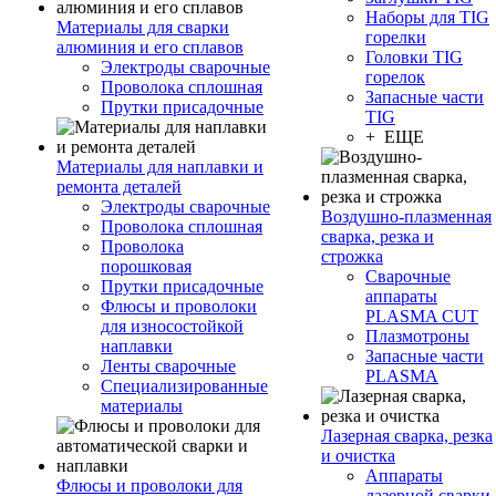
Наборы для TIG
Материалы для сварки
горелки
алюминия и его сплавов
Головки TIG
Электроды сварочные
горелок
Проволока сплошная
Запасные части
Прутки присадочные
TIG
+ ЕЩЕ
Материалы для наплавки и
ремонта деталей
Электроды сварочные
Воздушно-плазменная
Проволока сплошная
сварка, резка и
Проволока
строжка
порошковая
Сварочные
Прутки присадочные
аппараты
Флюсы и проволоки
PLASMA CUT
для износостойкой
Плазмотроны
наплавки
Запасные части
Ленты сварочные
PLASMA
Специализированные
материалы
Лазерная сварка, резка
и очистка
Аппараты
Флюсы и проволоки для
лазерной сварки