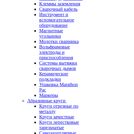
Клеммы заземления
Сварочный кабель
Инструмент и
вспомогательное
оборудование
Магнитные
угольники
Молотки сварщика
Вольфрамовые
электроды и
приспособления
Системы вытяжки
сварочных дымов
Керамические
подкладки
Упаковка Marathon
Pac
Маркеры
Абразивные круги
Круги отрезные по
металлу
Круги зачистные
Круги лепестковые
тарельчатые
Самозацепляемые