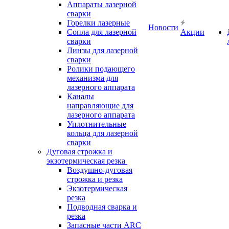
Аппараты лазерной
сварки
Горелки лазерные
Новости
Сопла для лазерной
Акции
сварки
Линзы для лазерной
сварки
Ролики подающего
механизма для
лазерного аппарата
Каналы
направляющие для
лазерного аппарата
Уплотнительные
кольца для лазерной
сварки
Дуговая строжка и
экзотермическая резка
Воздушно-дуговая
строжка и резка
Экзотермическая
резка
Подводная сварка и
резка
Запасные части ARC