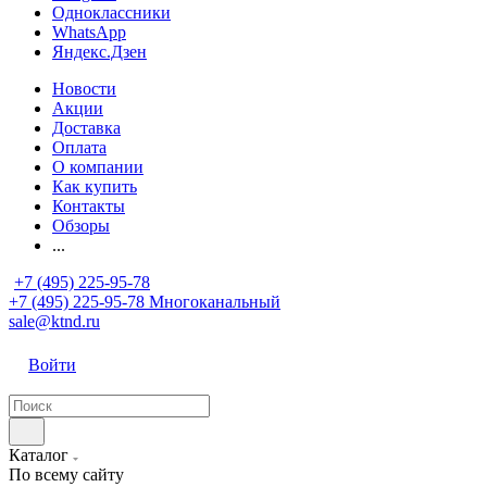
Одноклассники
WhatsApp
Яндекс.Дзен
Новости
Акции
Доставка
Оплата
О компании
Как купить
Контакты
Обзоры
...
+7 (495) 225-95-78
+7 (495) 225-95-78
Многоканальный
sale@ktnd.ru
Войти
Каталог
По всему сайту