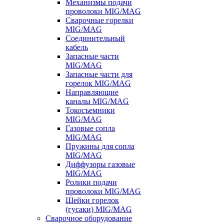
Механизмы подачи
проволоки MIG/MAG
Сварочные горелки
MIG/MAG
Соединительный
кабель
Запасные части
MIG/MAG
Запасные части для
горелок MIG/MAG
Направляющие
каналы MIG/MAG
Токосъемники
MIG/MAG
Газовые сопла
MIG/MAG
Пружины для сопла
MIG/MAG
Диффузоры газовые
MIG/MAG
Ролики подачи
проволоки MIG/MAG
Шейки горелок
(гусаки) MIG/MAG
Сварочное оборудование