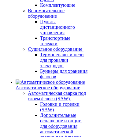
Комплектующие
Вспомогательное
оборудование
Пульты
дистанционного
управления
Транспортные
тележки
Сушильное оборудование
Термопеналы и печи
для прокалки
электродов
Бункеры для хранения
флюсов
Автоматическое оборудование
Автоматическая сварка под
слоем флюса (SAW)
Головки и горелки
(SAW)
Дополнительные
оснащение и опции
для оборудования
автоматической