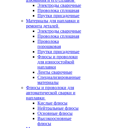
алюминия и его сплавов
Электроды сварочные
Проволока сплошная
Прутки присадочные
Материалы для наплавки и
ремонта деталей
Электроды сварочные
Проволока сплошная
Проволока
порошковая
Прутки присадочные
Флюсы и проволоки
для износостойкой
наплавки
Ленты сварочные
Специализированные
материалы
Флюсы и проволоки для
автоматической сварки и
наплавки
Кислые флюсы
Нейтральные флюсы
Основные флюсы
Высокоосновные
флюсы