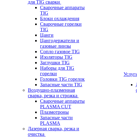
для TIG сварки
Сварочные аппараты
TIG
Блоки охлаждения
Сварочные горелки
TIG
Цанги
Цангодержатели и
газовые линзы
Сопло газовое TIG
Изоляторы TIG
Заглушки TIG
Наборы для TIG
горелки
Услуг
Головки TIG горелок
Запасные части TIG
Воздушно-плазменная
сварка, резка и строжка
Сварочные аппараты
PLASMA CUT
Плазмотроны
Запасные части
PLASMA
Лазерная сварка, резка и
очистка