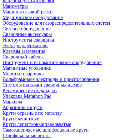
Баллоны для газосварки
Манометры
Машины газовой резки
Медицинское оборудование
Оборудование для газораспределительных систем
Сетевое оборудование
Сварочные аксессуары
Инструменты сварщика
Электрододержатели
Клеммы заземления
Сварочный кабель
Инструмент и вспомогательное оборудование
Магнитные угольники
Молотки сварщика
Вольфрамовые электроды и приспособления
Системы вытяжки сварочных дымов
Керамические подкладки
Упаковка Marathon Pac
Маркеры
Абразивные круги
Круги отрезные по металлу
Круги зачистные
Круги лепестковые тарельчатые
Самозацепляемые шлифовальные круги
Шлифовальные листы