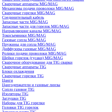
Сварочные аппараты MIG/MAG
Механизмы подачи проволоки MIG/MAG
Сварочные горелки MIG/MAG
Соединительный кабель
Запасные части MIG/MAG
Запасные части для горелок MIG/MAG
Направляющие каналы MIG/MAG
Токосъемники MIG/MAG
Газовые сопла MIG/MAG
Пружины для сопла MIG/MAG
Диффузоры газовые MIG/MAG
Ролики подачи проволоки MIG/MAG
Шейки горелок (гусаки) MIG/MAG
Сварочное оборудование для TIG сварки
Сварочные аппараты TIG
Блоки охлаждения
Сварочные горелки TIG
Цанги
Цангодержатели и газовые линзы
Сопло газовое TIG
Изоляторы TIG
Заглушки TIG
Наборы для TIG горелки
Головки TIG горелок
Запасные части TIG