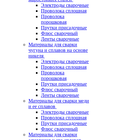
Электроды сварочные
Проволока сплошная
Проволока
порошковая
Прутки присадочные
Флюс сварочный
Ленты сварочные
Материалы для сварки
чугуна и сплавов на основе
никеля
Электроды сварочные
Проволока сплошная
Проволока
порошковая
Прутки присадочные
Флюс сварочный
Ленты сварочные
Материалы для сварки меди
и ее сплавов
Электроды сварочные
Проволока сплошная
Прутки присадочные
Флюс сварочный
Материалы для сварки