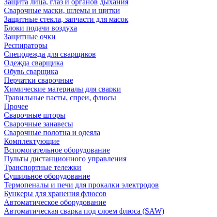
Защита лица, глаз и органов дыхания
Сварочные маски, шлемы и щитки
Защитные стекла, запчасти для масок
Блоки подачи воздуха
Защитные очки
Респираторы
Спецодежда для сварщиков
Одежда сварщика
Обувь сварщика
Перчатки сварочные
Химические материалы для сварки
Травильные пасты, спреи, флюсы
Прочее
Сварочные шторы
Сварочные занавесы
Сварочные полотна и одеяла
Комплектующие
Вспомогательное оборудование
Пульты дистанционного управления
Транспортные тележки
Сушильное оборудование
Термопеналы и печи для прокалки электродов
Бункеры для хранения флюсов
Автоматическое оборудование
Автоматическая сварка под слоем флюса (SAW)