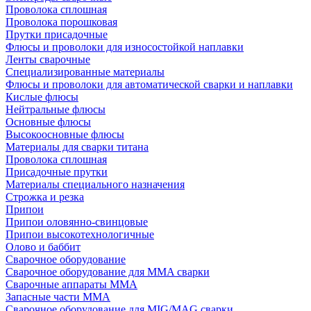
Проволока сплошная
Проволока порошковая
Прутки присадочные
Флюсы и проволоки для износостойкой наплавки
Ленты сварочные
Специализированные материалы
Флюсы и проволоки для автоматической сварки и наплавки
Кислые флюсы
Нейтральные флюсы
Основные флюсы
Высокоосновные флюсы
Материалы для сварки титана
Проволока сплошная
Присадочные прутки
Материалы специального назначения
Строжка и резка
Припои
Припои оловянно-свинцовые
Припои высокотехнологичные
Олово и баббит
Сварочное оборудование
Сварочное оборудование для MMA сварки
Сварочные аппараты MMA
Запасные части MMA
Сварочное оборудование для MIG/MAG сварки