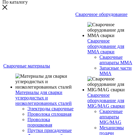
По каталогу
Сварочное оборудование
Сварочное
оборудование для
MMA сварки
Сварочные
аппараты MMA
Сварочные материалы
Запасные части
MMA
Материалы для сварки
Сварочное
углеродистых и
оборудование для
низколегированных сталей
MIG/MAG сварки
Электроды сварочные
Сварочные
Проволока сплошная
аппараты
Проволока
MIG/MAG
порошковая
Механизмы
Прутки присадочные
подачи