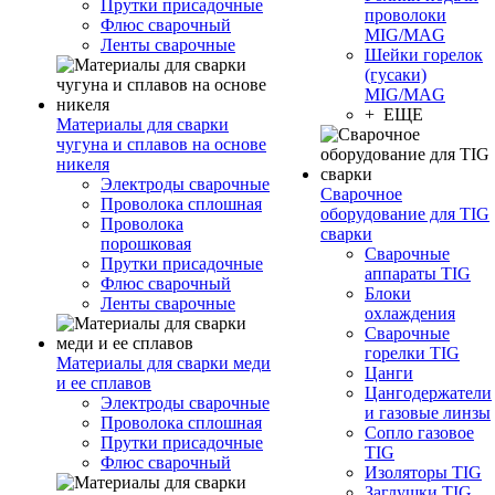
Прутки присадочные
проволоки
Флюс сварочный
MIG/MAG
Ленты сварочные
Шейки горелок
(гусаки)
MIG/MAG
+ ЕЩЕ
Материалы для сварки
чугуна и сплавов на основе
никеля
Электроды сварочные
Сварочное
Проволока сплошная
оборудование для TIG
Проволока
сварки
порошковая
Сварочные
Прутки присадочные
аппараты TIG
Флюс сварочный
Блоки
Ленты сварочные
охлаждения
Сварочные
горелки TIG
Материалы для сварки меди
Цанги
и ее сплавов
Цангодержатели
Электроды сварочные
и газовые линзы
Проволока сплошная
Сопло газовое
Прутки присадочные
TIG
Флюс сварочный
Изоляторы TIG
Заглушки TIG