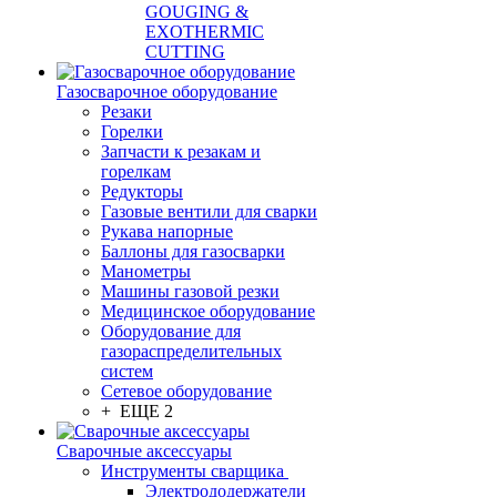
GOUGING &
EXOTHERMIC
CUTTING
Газосварочное оборудование
Резаки
Горелки
Запчасти к резакам и
горелкам
Редукторы
Газовые вентили для сварки
Рукава напорные
Баллоны для газосварки
Манометры
Машины газовой резки
Медицинское оборудование
Оборудование для
газораспределительных
систем
Сетевое оборудование
+ ЕЩЕ 2
Сварочные аксессуары
Инструменты сварщика
Электрододержатели