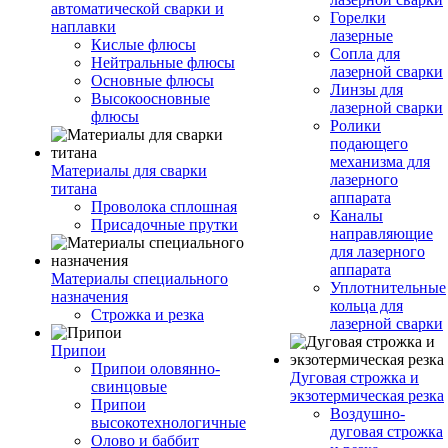
автоматической сварки и
Горелки
наплавки
лазерные
Кислые флюсы
Сопла для
Нейтральные флюсы
лазерной сварки
Основные флюсы
Линзы для
Высокоосновные
лазерной сварки
флюсы
Ролики
подающего
механизма для
Материалы для сварки
лазерного
титана
аппарата
Проволока сплошная
Каналы
Присадочные прутки
направляющие
для лазерного
аппарата
Материалы специального
Уплотнительные
назначения
кольца для
Строжка и резка
лазерной сварки
Припои
Припои оловянно-
Дуговая строжка и
свинцовые
экзотермическая резка
Припои
Воздушно-
высокотехнологичные
дуговая строжка
Олово и баббит