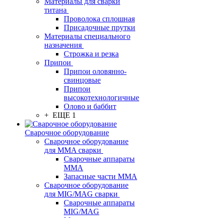
Материалы для сварки
титана
Проволока сплошная
Присадочные прутки
Материалы специального
назначения
Строжка и резка
Припои
Припои оловянно-
свинцовые
Припои
высокотехнологичные
Олово и баббит
+ ЕЩЕ 1
Сварочное оборудование
Сварочное оборудование
для MMA сварки
Сварочные аппараты
MMA
Запасные части MMA
Сварочное оборудование
для MIG/MAG сварки
Сварочные аппараты
MIG/MAG