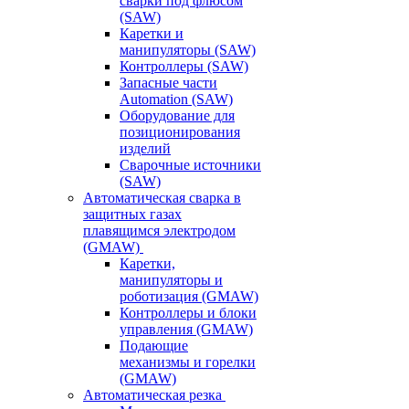
сварки под флюсом
(SAW)
Каретки и
манипуляторы (SAW)
Контроллеры (SAW)
Запасные части
Automation (SAW)
Оборудование для
позиционирования
изделий
Сварочные источники
(SAW)
Автоматическая сварка в
защитных газах
плавящимся электродом
(GMAW)
Каретки,
манипуляторы и
роботизация (GMAW)
Контроллеры и блоки
управления (GMAW)
Подающие
механизмы и горелки
(GMAW)
Автоматическая резка