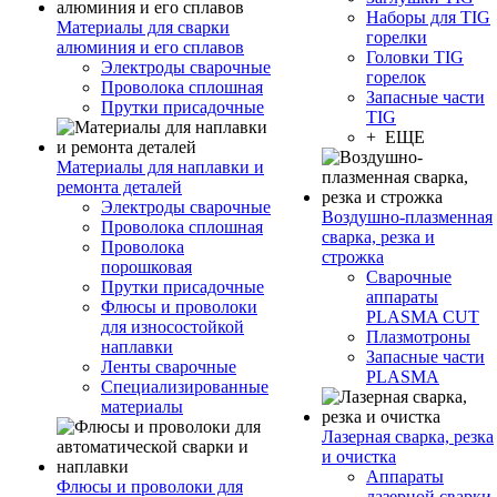
Наборы для TIG
Материалы для сварки
горелки
алюминия и его сплавов
Головки TIG
Электроды сварочные
горелок
Проволока сплошная
Запасные части
Прутки присадочные
TIG
+ ЕЩЕ
Материалы для наплавки и
ремонта деталей
Электроды сварочные
Воздушно-плазменная
Проволока сплошная
сварка, резка и
Проволока
строжка
порошковая
Сварочные
Прутки присадочные
аппараты
Флюсы и проволоки
PLASMA CUT
для износостойкой
Плазмотроны
наплавки
Запасные части
Ленты сварочные
PLASMA
Специализированные
материалы
Лазерная сварка, резка
и очистка
Аппараты
Флюсы и проволоки для
лазерной сварки