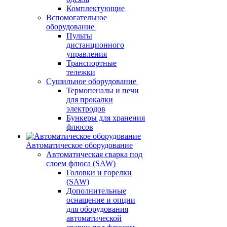
Комплектующие
Вспомогательное
оборудование
Пульты
дистанционного
управления
Транспортные
тележки
Сушильное оборудование
Термопеналы и печи
для прокалки
электродов
Бункеры для хранения
флюсов
Автоматическое оборудование
Автоматическая сварка под
слоем флюса (SAW)
Головки и горелки
(SAW)
Дополнительные
оснащение и опции
для оборудования
автоматической