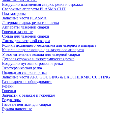
Воздушно-плазменная сварка, резка и строжка
Сварочные аппараты PLASMA CUT
Плазмотроны
Запасные части PLASMA
Лазерная сварка, резка и очистка
Аппараты лазерной сварки
Горелки лазерные
Сопла для лазерной сварки
Линзы для лазерной сварки
Ролики подающего механизма для лазерного аппарата
Каналы направляющие для лазерного аппарата
Уплотнительные кольца для лазерной сварки
Дуговая строжка и экзотермическая резка
Воздушно-дуговая строжка и резка
Экзотермическая резка
Подводная сварка и резка
Запасные части ARC GOUGING & EXOTHERMIC CUTTING
Газосварочное оборудование
Резаки
Горелки
Запчасти к резакам и горелкам
Редукторы
Газовые вентили для сварки
Рукава напорные