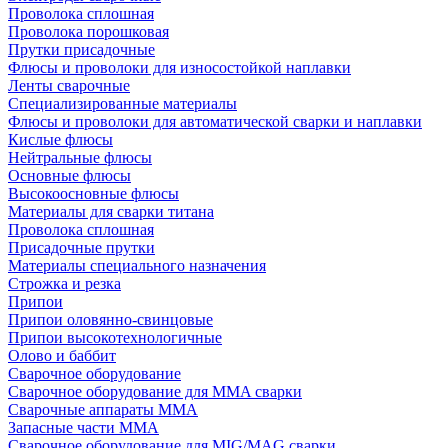
Проволока сплошная
Проволока порошковая
Прутки присадочные
Флюсы и проволоки для износостойкой наплавки
Ленты сварочные
Специализированные материалы
Флюсы и проволоки для автоматической сварки и наплавки
Кислые флюсы
Нейтральные флюсы
Основные флюсы
Высокоосновные флюсы
Материалы для сварки титана
Проволока сплошная
Присадочные прутки
Материалы специального назначения
Строжка и резка
Припои
Припои оловянно-свинцовые
Припои высокотехнологичные
Олово и баббит
Сварочное оборудование
Сварочное оборудование для MMA сварки
Сварочные аппараты MMA
Запасные части MMA
Сварочное оборудование для MIG/MAG сварки