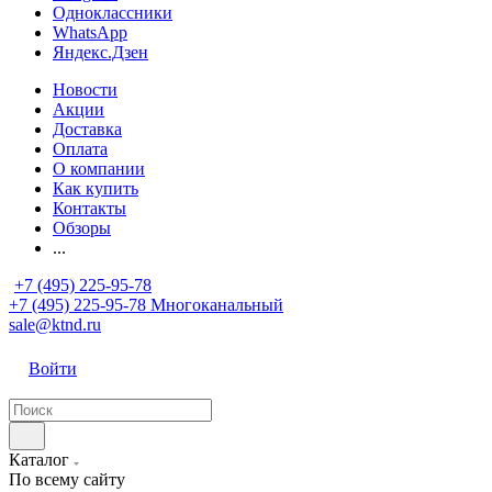
Одноклассники
WhatsApp
Яндекс.Дзен
Новости
Акции
Доставка
Оплата
О компании
Как купить
Контакты
Обзоры
...
+7 (495) 225-95-78
+7 (495) 225-95-78
Многоканальный
sale@ktnd.ru
Войти
Каталог
По всему сайту