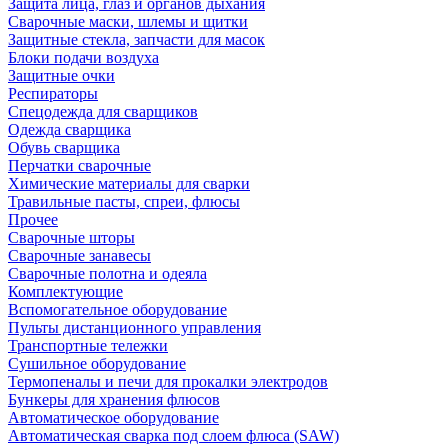
Защита лица, глаз и органов дыхания
Сварочные маски, шлемы и щитки
Защитные стекла, запчасти для масок
Блоки подачи воздуха
Защитные очки
Респираторы
Спецодежда для сварщиков
Одежда сварщика
Обувь сварщика
Перчатки сварочные
Химические материалы для сварки
Травильные пасты, спреи, флюсы
Прочее
Сварочные шторы
Сварочные занавесы
Сварочные полотна и одеяла
Комплектующие
Вспомогательное оборудование
Пульты дистанционного управления
Транспортные тележки
Сушильное оборудование
Термопеналы и печи для прокалки электродов
Бункеры для хранения флюсов
Автоматическое оборудование
Автоматическая сварка под слоем флюса (SAW)