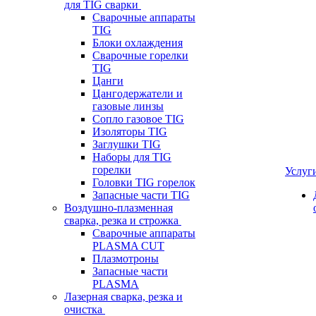
для TIG сварки
Сварочные аппараты
TIG
Блоки охлаждения
Сварочные горелки
TIG
Цанги
Цангодержатели и
газовые линзы
Сопло газовое TIG
Изоляторы TIG
Заглушки TIG
Наборы для TIG
горелки
Услуг
Головки TIG горелок
Запасные части TIG
Воздушно-плазменная
сварка, резка и строжка
Сварочные аппараты
PLASMA CUT
Плазмотроны
Запасные части
PLASMA
Лазерная сварка, резка и
очистка