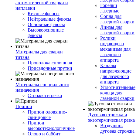
автоматической сварки и
Горелки
наплавки
лазерные
Кислые флюсы
Сопла для
Нейтральные флюсы
лазерной сварки
Основные флюсы
Линзы для
Высокоосновные
лазерной сварки
флюсы
Ролики
подающего
механизма для
Материалы для сварки
лазерного
титана
аппарата
Проволока сплошная
Каналы
Присадочные прутки
направляющие
для лазерного
аппарата
Материалы специального
Уплотнительные
назначения
кольца для
Строжка и резка
лазерной сварки
Припои
Припои оловянно-
Дуговая строжка и
свинцовые
экзотермическая резка
Припои
Воздушно-
высокотехнологичные
дуговая строжка
Олово и баббит