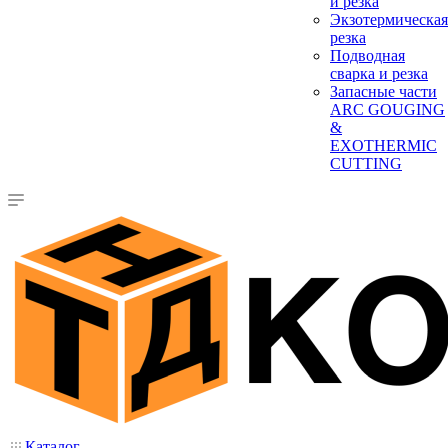
и резка
Экзотермическая
резка
Подводная
сварка и резка
Запасные части
ARC GOUGING
&
EXOTHERMIC
CUTTING
Каталог