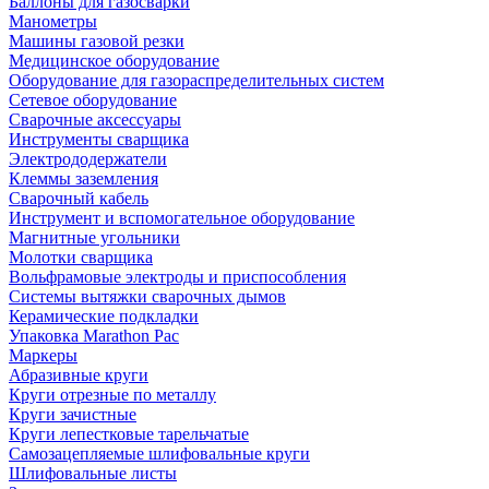
Баллоны для газосварки
Манометры
Машины газовой резки
Медицинское оборудование
Оборудование для газораспределительных систем
Сетевое оборудование
Сварочные аксессуары
Инструменты сварщика
Электрододержатели
Клеммы заземления
Сварочный кабель
Инструмент и вспомогательное оборудование
Магнитные угольники
Молотки сварщика
Вольфрамовые электроды и приспособления
Системы вытяжки сварочных дымов
Керамические подкладки
Упаковка Marathon Pac
Маркеры
Абразивные круги
Круги отрезные по металлу
Круги зачистные
Круги лепестковые тарельчатые
Самозацепляемые шлифовальные круги
Шлифовальные листы