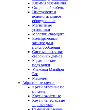
Клеммы заземления
Сварочный кабель
Инструмент и
вспомогательное
оборудование
Магнитные
угольники
Молотки сварщика
Вольфрамовые
электроды и
приспособления
Системы вытяжки
сварочных дымов
Керамические
подкладки
Упаковка Marathon
Pac
Маркеры
Абразивные круги
Круги отрезные по
металлу
Круги зачистные
Круги лепестковые
тарельчатые
Самозацепляемые