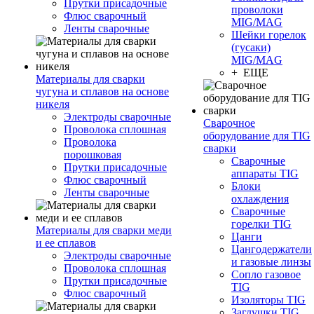
Прутки присадочные
проволоки
Флюс сварочный
MIG/MAG
Ленты сварочные
Шейки горелок
(гусаки)
MIG/MAG
+ ЕЩЕ
Материалы для сварки
чугуна и сплавов на основе
никеля
Электроды сварочные
Сварочное
Проволока сплошная
оборудование для TIG
Проволока
сварки
порошковая
Сварочные
Прутки присадочные
аппараты TIG
Флюс сварочный
Блоки
Ленты сварочные
охлаждения
Сварочные
горелки TIG
Материалы для сварки меди
Цанги
и ее сплавов
Цангодержатели
Электроды сварочные
и газовые линзы
Проволока сплошная
Сопло газовое
Прутки присадочные
TIG
Флюс сварочный
Изоляторы TIG
Заглушки TIG