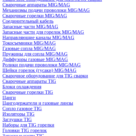
Сварочные аппараты MIG/MAG
Механизмы подачи проволоки MIG/MAG
Сварочные горелки MIG/MAG
Соединительный кабель
Запасные части MIG/MAG
Запасные части для горелок MIG/MAG
Направляющие каналы MIG/MAG
Токосъемники MIG/MAG
Газовые сопла MIG/MAG
Пружины для сопла MIG/MAG
Диффузоры газовые MIG/MAG
Ролики подачи проволоки MIG/MAG
Шейки горелок (гусаки) MIG/MAG
Сварочное оборудование для TIG сварки
Сварочные аппараты TIG
Блоки охлаждения
Сварочные горелки TIG
Цанги
Цангодержатели и газовые линзы
Сопло газовое TIG
Изоляторы TIG
Заглушки TIG
Наборы для TIG горелки
Головки TIG горелок
Запасные части TIG