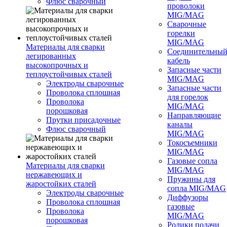
Флюс сварочный
проволоки
MIG/MAG
Сварочные
горелки
MIG/MAG
Материалы для сварки
Соединительны
легированных
кабель
высокопрочных и
Запасные части
теплоустойчивых сталей
MIG/MAG
Электроды сварочные
Запасные части
Проволока сплошная
для горелок
Проволока
MIG/MAG
порошковая
Направляющие
Прутки присадочные
каналы
Флюс сварочный
MIG/MAG
Токосъемники
MIG/MAG
Газовые сопла
Материалы для сварки
MIG/MAG
нержавеющих и
Пружины для
жаростойких сталей
сопла MIG/MAG
Электроды сварочные
Диффузоры
Проволока сплошная
газовые
Проволока
MIG/MAG
порошковая
Ролики подачи