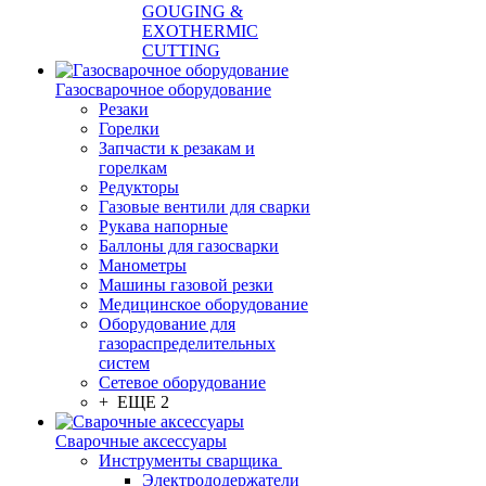
GOUGING &
EXOTHERMIC
CUTTING
Газосварочное оборудование
Резаки
Горелки
Запчасти к резакам и
горелкам
Редукторы
Газовые вентили для сварки
Рукава напорные
Баллоны для газосварки
Манометры
Машины газовой резки
Медицинское оборудование
Оборудование для
газораспределительных
систем
Сетевое оборудование
+ ЕЩЕ 2
Сварочные аксессуары
Инструменты сварщика
Электрододержатели