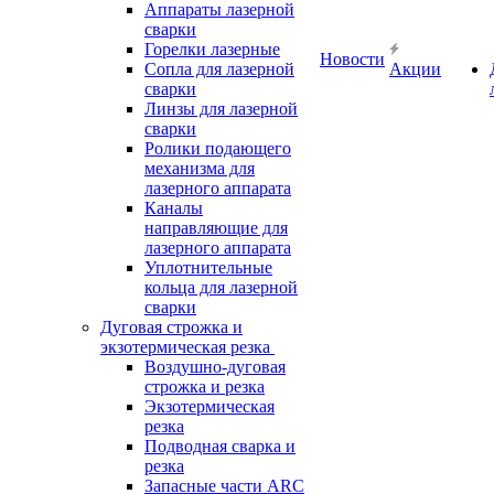
Аппараты лазерной
сварки
Горелки лазерные
Новости
Сопла для лазерной
Акции
сварки
Линзы для лазерной
сварки
Ролики подающего
механизма для
лазерного аппарата
Каналы
направляющие для
лазерного аппарата
Уплотнительные
кольца для лазерной
сварки
Дуговая строжка и
экзотермическая резка
Воздушно-дуговая
строжка и резка
Экзотермическая
резка
Подводная сварка и
резка
Запасные части ARC