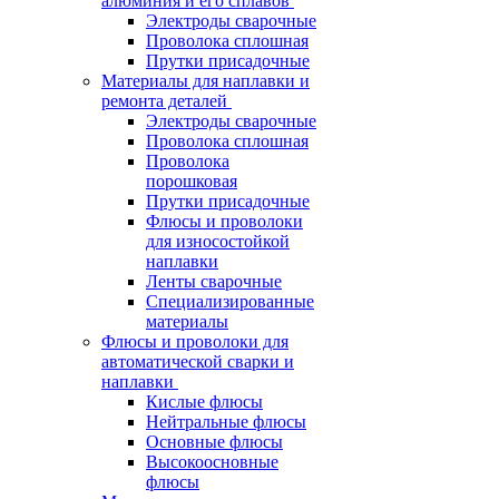
алюминия и его сплавов
Электроды сварочные
Проволока сплошная
Прутки присадочные
Материалы для наплавки и
ремонта деталей
Электроды сварочные
Проволока сплошная
Проволока
порошковая
Прутки присадочные
Флюсы и проволоки
для износостойкой
наплавки
Ленты сварочные
Специализированные
материалы
Флюсы и проволоки для
автоматической сварки и
наплавки
Кислые флюсы
Нейтральные флюсы
Основные флюсы
Высокоосновные
флюсы