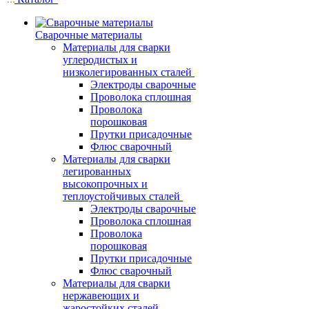
Сварочные материалы
Материалы для сварки
углеродистых и
низколегированных сталей
Электроды сварочные
Проволока сплошная
Проволока
порошковая
Прутки присадочные
Флюс сварочный
Материалы для сварки
легированных
высокопрочных и
теплоустойчивых сталей
Электроды сварочные
Проволока сплошная
Проволока
порошковая
Прутки присадочные
Флюс сварочный
Материалы для сварки
нержавеющих и
жаростойких сталей