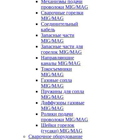
Механизмы подачи
проволоки MIG/MAG
Сварочные горелки
MIG/MAG
Соединительный
кабель
Запасные части
MIG/MAG
Запасные части для
горелок MIG/MAG
Направляющие
каналы MIG/MAG
Токосъемники
MIG/MAG
Газовые сопла
MIG/MAG
Пружины для сопла
MIG/MAG
Диффузоры газовые
MIG/MAG
Ролики подачи
проволоки MIG/MAG
Шейки горелок
(гусаки) MIG/MAG
Сварочное оборудование