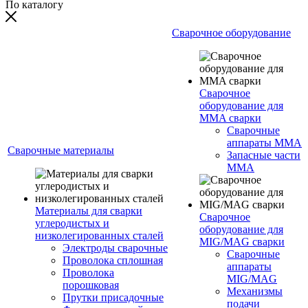
По каталогу
Сварочное оборудование
Сварочное
оборудование для
MMA сварки
Сварочные
аппараты MMA
Сварочные материалы
Запасные части
MMA
Материалы для сварки
Сварочное
углеродистых и
оборудование для
низколегированных сталей
MIG/MAG сварки
Электроды сварочные
Сварочные
Проволока сплошная
аппараты
Проволока
MIG/MAG
порошковая
Механизмы
Прутки присадочные
подачи