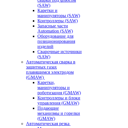
сварки под флюсом
(SAW)
Каретки и
манипуляторы (SAW)
Контроллеры (SAW)
Запасные части
Automation (SAW)
Оборудование для
позиционирования
изделий
Сварочные источники
(SAW)
Автоматическая сварка в
защитных газах
плавящимся электродом
(GMAW)
Каретки,
манипуляторы и
роботизация (GMAW)
Контроллеры и блоки
управления (GMAW)
Подающие
механизмы и горелки
(GMAW)
Автоматическая резка