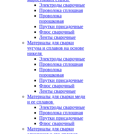
Электроды сварочные
Проволока сплошная
Проволока
порошковая
Прутки присадочные
Флюс сварочный
Ленты сварочные
Материалы для сварки
чугуна и сплавов на основе
никеля
Электроды сварочные
Проволока сплошная
Проволока
порошковая
Прутки присадочные
Флюс сварочный
Ленты сварочные
Материалы для сварки меди
и ее сплавов
Электроды сварочные
Проволока сплошная
Прутки присадочные
Флюс сварочный
Материалы для сварки