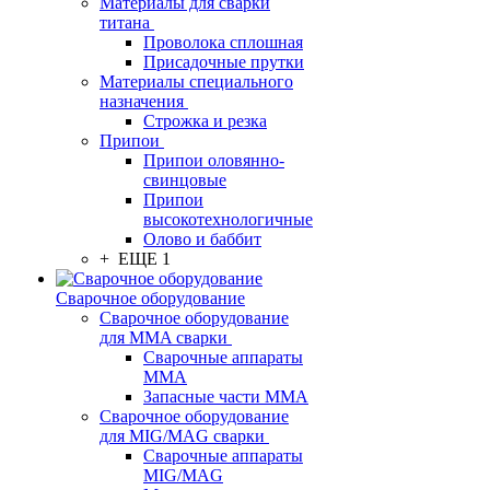
Материалы для сварки
титана
Проволока сплошная
Присадочные прутки
Материалы специального
назначения
Строжка и резка
Припои
Припои оловянно-
свинцовые
Припои
высокотехнологичные
Олово и баббит
+ ЕЩЕ 1
Сварочное оборудование
Сварочное оборудование
для MMA сварки
Сварочные аппараты
MMA
Запасные части MMA
Сварочное оборудование
для MIG/MAG сварки
Сварочные аппараты
MIG/MAG