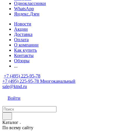
Одноклассники
WhatsApp
Яндекс.Дзен
Новости
Акции
Доставка
Оплата
О компании
Как купить
Контакты
Обзоры
...
+7 (495) 225-95-78
+7 (495) 225-95-78
Многоканальный
sale@ktnd.ru
Войти
Каталог
По всему сайту