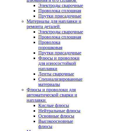
алюминия и его сплавов
Электроды сварочные
Проволока сплошная
Прутки присадочные
Материалы для наплавки и
ремонта деталей
Электроды сварочные
Проволока сплошная
Проволока
порошковая
Прутки присадочные
Флюсы и проволоки
для износостойкой
наплавки
Ленты сварочные
Специализированные
материалы
Флюсы и проволоки для
автоматической сварки и
наплавки
Кислые флюсы
Нейтральные флюсы
Основные флюсы
Высокоосновные
флюсы