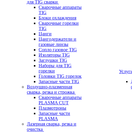
для TIG сварки
Сварочные аппараты
TIG
Блоки охлаждения
Сварочные горелки
TIG
Цанги
Цангодержатели и
газовые линзы
Сопло газовое TIG
Изоляторы TIG
Заглушки TIG
Наборы для TIG
горелки
Услуг
Головки TIG горелок
Запасные части TIG
Воздушно-плазменная
сварка, резка и строжка
Сварочные аппараты
PLASMA CUT
Плазмотроны
Запасные части
PLASMA
Лазерная сварка, резка и
очистка