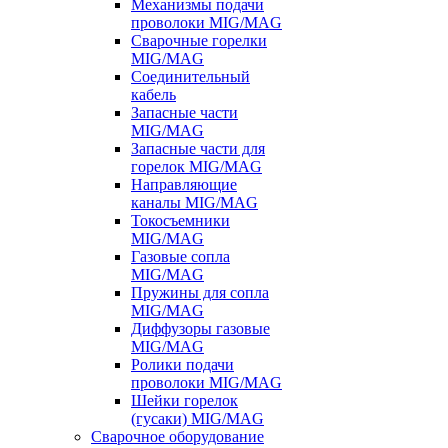
Механизмы подачи
проволоки MIG/MAG
Сварочные горелки
MIG/MAG
Соединительный
кабель
Запасные части
MIG/MAG
Запасные части для
горелок MIG/MAG
Направляющие
каналы MIG/MAG
Токосъемники
MIG/MAG
Газовые сопла
MIG/MAG
Пружины для сопла
MIG/MAG
Диффузоры газовые
MIG/MAG
Ролики подачи
проволоки MIG/MAG
Шейки горелок
(гусаки) MIG/MAG
Сварочное оборудование