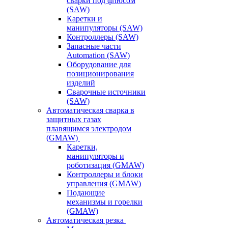
сварки под флюсом
(SAW)
Каретки и
манипуляторы (SAW)
Контроллеры (SAW)
Запасные части
Automation (SAW)
Оборудование для
позиционирования
изделий
Сварочные источники
(SAW)
Автоматическая сварка в
защитных газах
плавящимся электродом
(GMAW)
Каретки,
манипуляторы и
роботизация (GMAW)
Контроллеры и блоки
управления (GMAW)
Подающие
механизмы и горелки
(GMAW)
Автоматическая резка