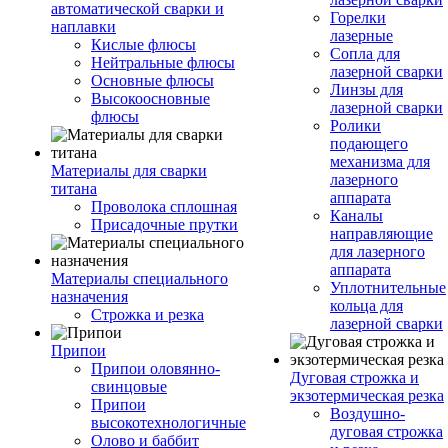
автоматической сварки и
Горелки
наплавки
лазерные
Кислые флюсы
Сопла для
Нейтральные флюсы
лазерной сварки
Основные флюсы
Линзы для
Высокоосновные
лазерной сварки
флюсы
Ролики
подающего
механизма для
Материалы для сварки
лазерного
титана
аппарата
Проволока сплошная
Каналы
Присадочные прутки
направляющие
для лазерного
аппарата
Материалы специального
Уплотнительные
назначения
кольца для
Строжка и резка
лазерной сварки
Припои
Припои оловянно-
Дуговая строжка и
свинцовые
экзотермическая резка
Припои
Воздушно-
высокотехнологичные
дуговая строжка
Олово и баббит