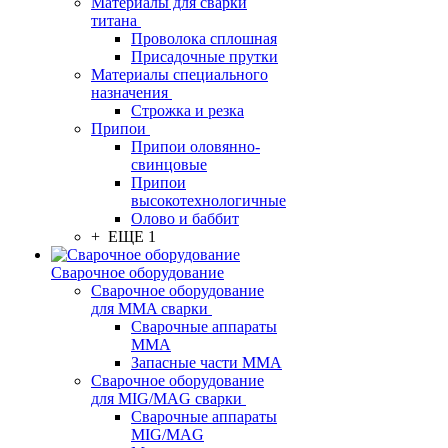
Материалы для сварки
титана
Проволока сплошная
Присадочные прутки
Материалы специального
назначения
Строжка и резка
Припои
Припои оловянно-
свинцовые
Припои
высокотехнологичные
Олово и баббит
+ ЕЩЕ 1
Сварочное оборудование
Сварочное оборудование
для MMA сварки
Сварочные аппараты
MMA
Запасные части MMA
Сварочное оборудование
для MIG/MAG сварки
Сварочные аппараты
MIG/MAG