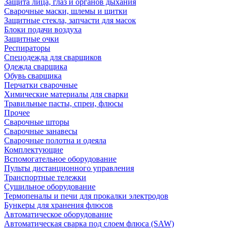
Защита лица, глаз и органов дыхания
Сварочные маски, шлемы и щитки
Защитные стекла, запчасти для масок
Блоки подачи воздуха
Защитные очки
Респираторы
Спецодежда для сварщиков
Одежда сварщика
Обувь сварщика
Перчатки сварочные
Химические материалы для сварки
Травильные пасты, спреи, флюсы
Прочее
Сварочные шторы
Сварочные занавесы
Сварочные полотна и одеяла
Комплектующие
Вспомогательное оборудование
Пульты дистанционного управления
Транспортные тележки
Сушильное оборудование
Термопеналы и печи для прокалки электродов
Бункеры для хранения флюсов
Автоматическое оборудование
Автоматическая сварка под слоем флюса (SAW)