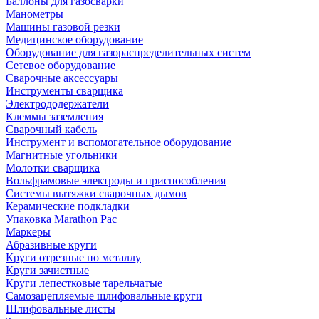
Баллоны для газосварки
Манометры
Машины газовой резки
Медицинское оборудование
Оборудование для газораспределительных систем
Сетевое оборудование
Сварочные аксессуары
Инструменты сварщика
Электрододержатели
Клеммы заземления
Сварочный кабель
Инструмент и вспомогательное оборудование
Магнитные угольники
Молотки сварщика
Вольфрамовые электроды и приспособления
Системы вытяжки сварочных дымов
Керамические подкладки
Упаковка Marathon Pac
Маркеры
Абразивные круги
Круги отрезные по металлу
Круги зачистные
Круги лепестковые тарельчатые
Самозацепляемые шлифовальные круги
Шлифовальные листы