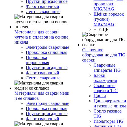
Прутки присадочные
проволоки
Флюс сварочный
MIG/MAG
Ленты сварочные
Шейки горелок
(гусаки)
MIG/MAG
+ ЕЩЕ
Материалы для сварки
чугуна и сплавов на основе
никеля
Электроды сварочные
Сварочное
Проволока сплошная
оборудование для TIG
Проволока
сварки
порошковая
Сварочные
Прутки присадочные
аппараты TIG
Флюс сварочный
Блоки
Ленты сварочные
охлаждения
Сварочные
горелки TIG
Материалы для сварки меди
Цанги
и ее сплавов
Цангодержатели
Электроды сварочные
и газовые линзы
Проволока сплошная
Сопло газовое
Прутки присадочные
TIG
Флюс сварочный
Изоляторы TIG
Заглушки TIG