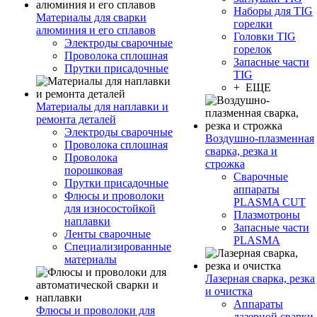
Наборы для TIG
Материалы для сварки
горелки
алюминия и его сплавов
Головки TIG
Электроды сварочные
горелок
Проволока сплошная
Запасные части
Прутки присадочные
TIG
+ ЕЩЕ
Материалы для наплавки и
ремонта деталей
Электроды сварочные
Воздушно-плазменная
Проволока сплошная
сварка, резка и
Проволока
строжка
порошковая
Сварочные
Прутки присадочные
аппараты
Флюсы и проволоки
PLASMA CUT
для износостойкой
Плазмотроны
наплавки
Запасные части
Ленты сварочные
PLASMA
Специализированные
материалы
Лазерная сварка, резка
и очистка
Аппараты
Флюсы и проволоки для
лазерной сварки