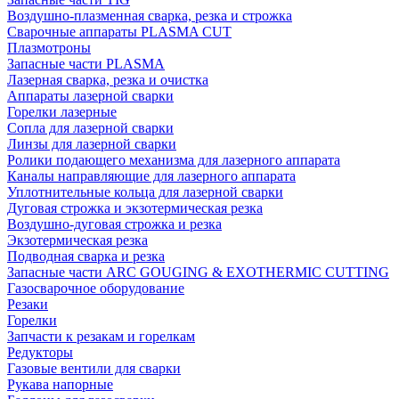
Воздушно-плазменная сварка, резка и строжка
Сварочные аппараты PLASMA CUT
Плазмотроны
Запасные части PLASMA
Лазерная сварка, резка и очистка
Аппараты лазерной сварки
Горелки лазерные
Сопла для лазерной сварки
Линзы для лазерной сварки
Ролики подающего механизма для лазерного аппарата
Каналы направляющие для лазерного аппарата
Уплотнительные кольца для лазерной сварки
Дуговая строжка и экзотермическая резка
Воздушно-дуговая строжка и резка
Экзотермическая резка
Подводная сварка и резка
Запасные части ARC GOUGING & EXOTHERMIC CUTTING
Газосварочное оборудование
Резаки
Горелки
Запчасти к резакам и горелкам
Редукторы
Газовые вентили для сварки
Рукава напорные