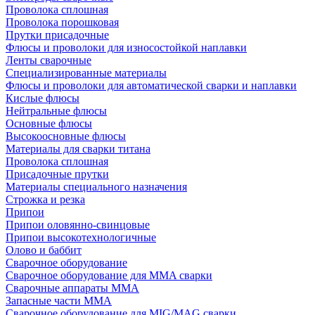
Проволока сплошная
Проволока порошковая
Прутки присадочные
Флюсы и проволоки для износостойкой наплавки
Ленты сварочные
Специализированные материалы
Флюсы и проволоки для автоматической сварки и наплавки
Кислые флюсы
Нейтральные флюсы
Основные флюсы
Высокоосновные флюсы
Материалы для сварки титана
Проволока сплошная
Присадочные прутки
Материалы специального назначения
Строжка и резка
Припои
Припои оловянно-свинцовые
Припои высокотехнологичные
Олово и баббит
Сварочное оборудование
Сварочное оборудование для MMA сварки
Сварочные аппараты MMA
Запасные части MMA
Сварочное оборудование для MIG/MAG сварки