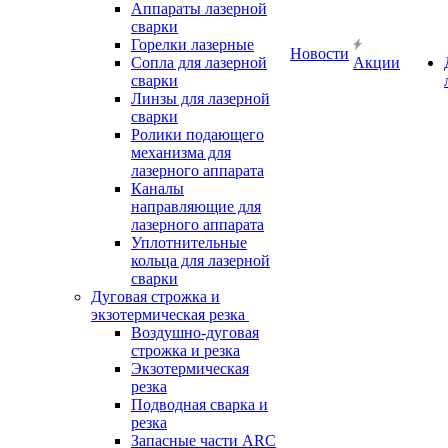
Аппараты лазерной
сварки
Горелки лазерные
Новости
Сопла для лазерной
Акции
сварки
Линзы для лазерной
сварки
Ролики подающего
механизма для
лазерного аппарата
Каналы
направляющие для
лазерного аппарата
Уплотнительные
кольца для лазерной
сварки
Дуговая строжка и
экзотермическая резка
Воздушно-дуговая
строжка и резка
Экзотермическая
резка
Подводная сварка и
резка
Запасные части ARC