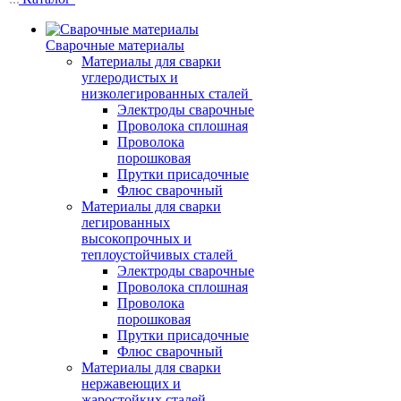
Сварочные материалы
Материалы для сварки
углеродистых и
низколегированных сталей
Электроды сварочные
Проволока сплошная
Проволока
порошковая
Прутки присадочные
Флюс сварочный
Материалы для сварки
легированных
высокопрочных и
теплоустойчивых сталей
Электроды сварочные
Проволока сплошная
Проволока
порошковая
Прутки присадочные
Флюс сварочный
Материалы для сварки
нержавеющих и
жаростойких сталей