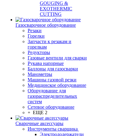
GOUGING &
EXOTHERMIC
CUTTING
Газосварочное оборудование
Резаки
Горелки
Запчасти к резакам и
горелкам
Редукторы
Газовые вентили для сварки
Рукава напорные
Баллоны для газосварки
Манометры
Машины газовой резки
Медицинское оборудование
Оборудование для
газораспределительных
систем
Сетевое оборудование
+ ЕЩЕ 2
Сварочные аксессуары
Инструменты сварщика
Электрододержатели