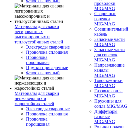
Флюс сварочный
проволоки
MIG/MAG
Сварочные
горелки
MIG/MAG
Материалы для сварки
Соединительны
легированных
кабель
высокопрочных и
Запасные части
теплоустойчивых сталей
MIG/MAG
Электроды сварочные
Запасные части
Проволока сплошная
для горелок
Проволока
MIG/MAG
порошковая
Направляющие
Прутки присадочные
каналы
Флюс сварочный
MIG/MAG
Токосъемники
MIG/MAG
Газовые сопла
Материалы для сварки
MIG/MAG
нержавеющих и
Пружины для
жаростойких сталей
сопла MIG/MAG
Электроды сварочные
Диффузоры
Проволока сплошная
газовые
Проволока
MIG/MAG
порошковая
Ролики подачи