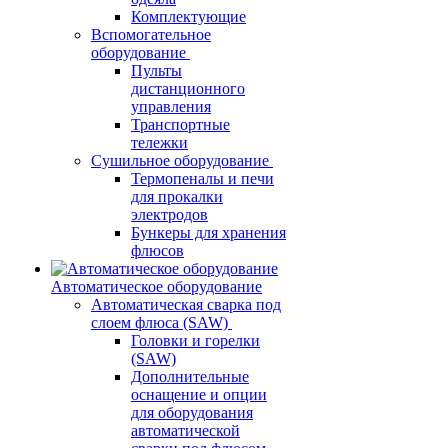
Комплектующие
Вспомогательное
оборудование
Пульты
дистанционного
управления
Транспортные
тележки
Сушильное оборудование
Термопеналы и печи
для прокалки
электродов
Бункеры для хранения
флюсов
Автоматическое оборудование
Автоматическая сварка под
слоем флюса (SAW)
Головки и горелки
(SAW)
Дополнительные
оснащение и опции
для оборудования
автоматической