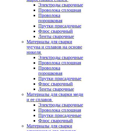
Электроды сварочные
Проволока сплошная
Проволока
порошковая
Прутки присадочные
Флюс сварочный
Ленты сварочные
Материалы для сварки
чугуна и сплавов на основе
никеля
Электроды сварочные
Проволока сплошная
Проволока
порошковая
Прутки присадочные
Флюс сварочный
Ленты сварочные
Материалы для сварки меди
и ее сплавов
Электроды сварочные
Проволока сплошная
Прутки присадочные
Флюс сварочный
Материалы для сварки