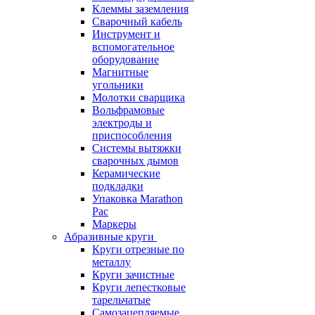
Клеммы заземления
Сварочный кабель
Инструмент и
вспомогательное
оборудование
Магнитные
угольники
Молотки сварщика
Вольфрамовые
электроды и
приспособления
Системы вытяжки
сварочных дымов
Керамические
подкладки
Упаковка Marathon
Pac
Маркеры
Абразивные круги
Круги отрезные по
металлу
Круги зачистные
Круги лепестковые
тарельчатые
Самозацепляемые