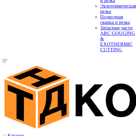
и резка
Экзотермическая
резка
Подводная
сварка и резка
Запасные части
ARC GOUGING
&
EXOTHERMIC
CUTTING
Каталог