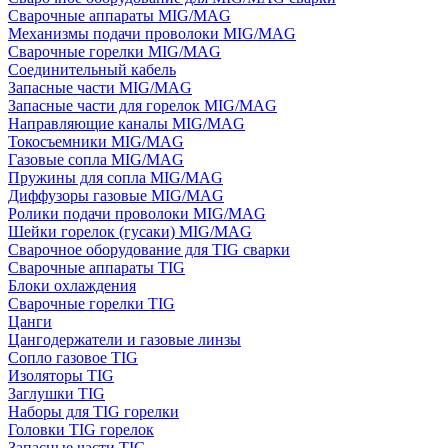
Сварочные аппараты MIG/MAG
Механизмы подачи проволоки MIG/MAG
Сварочные горелки MIG/MAG
Соединительный кабель
Запасные части MIG/MAG
Запасные части для горелок MIG/MAG
Направляющие каналы MIG/MAG
Токосъемники MIG/MAG
Газовые сопла MIG/MAG
Пружины для сопла MIG/MAG
Диффузоры газовые MIG/MAG
Ролики подачи проволоки MIG/MAG
Шейки горелок (гусаки) MIG/MAG
Сварочное оборудование для TIG сварки
Сварочные аппараты TIG
Блоки охлаждения
Сварочные горелки TIG
Цанги
Цангодержатели и газовые линзы
Сопло газовое TIG
Изоляторы TIG
Заглушки TIG
Наборы для TIG горелки
Головки TIG горелок
Запасные части TIG