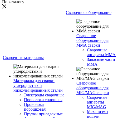
По каталогу
Сварочное оборудование
Сварочное
оборудование для
MMA сварки
Сварочные
аппараты MMA
Сварочные материалы
Запасные части
MMA
Материалы для сварки
Сварочное
углеродистых и
оборудование для
низколегированных сталей
MIG/MAG сварки
Электроды сварочные
Сварочные
Проволока сплошная
аппараты
Проволока
MIG/MAG
порошковая
Механизмы
Прутки присадочные
подачи