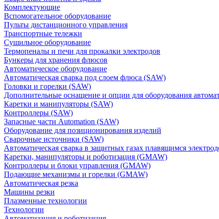
Комплектующие
Вспомогательное оборудование
Пульты дистанционного управления
Транспортные тележки
Сушильное оборудование
Термопеналы и печи для прокалки электродов
Бункеры для хранения флюсов
Автоматическое оборудование
Автоматическая сварка под слоем флюса (SAW)
Головки и горелки (SAW)
Дополнительные оснащение и опции для оборудования автома
Каретки и манипуляторы (SAW)
Контроллеры (SAW)
Запасные части Automation (SAW)
Оборудование для позиционирования изделий
Сварочные источники (SAW)
Автоматическая сварка в защитных газах плавящимся электр
Каретки, манипуляторы и роботизация (GMAW)
Контроллеры и блоки управления (GMAW)
Подающие механизмы и горелки (GMAW)
Автоматическая резка
Машины резки
Плазменные технологии
Технологии
Автоматизация и роботизация