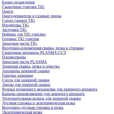
Блоки охлаждения
Сварочные горелки TIG
Цанги
Цангодержатели и газовые линзы
Сопло газовое TIG
Изоляторы TIG
Заглушки TIG
Наборы для TIG горелки
Головки TIG горелок
Запасные части TIG
Воздушно-плазменная сварка, резка и строжка
Сварочные аппараты PLASMA CUT
Плазмотроны
Запасные части PLASMA
Лазерная сварка, резка и очистка
Аппараты лазерной сварки
Горелки лазерные
Сопла для лазерной сварки
Линзы для лазерной сварки
Ролики подающего механизма для лазерного аппарата
Каналы направляющие для лазерного аппарата
Уплотнительные кольца для лазерной сварки
Дуговая строжка и экзотермическая резка
Воздушно-дуговая строжка и резка
Экзотермическая резка