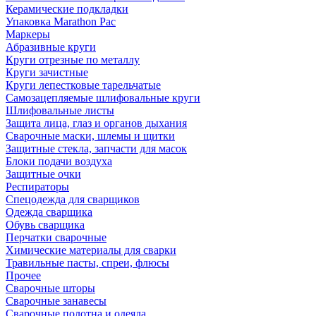
Керамические подкладки
Упаковка Marathon Pac
Маркеры
Абразивные круги
Круги отрезные по металлу
Круги зачистные
Круги лепестковые тарельчатые
Самозацепляемые шлифовальные круги
Шлифовальные листы
Защита лица, глаз и органов дыхания
Сварочные маски, шлемы и щитки
Защитные стекла, запчасти для масок
Блоки подачи воздуха
Защитные очки
Респираторы
Спецодежда для сварщиков
Одежда сварщика
Обувь сварщика
Перчатки сварочные
Химические материалы для сварки
Травильные пасты, спреи, флюсы
Прочее
Сварочные шторы
Сварочные занавесы
Сварочные полотна и одеяла