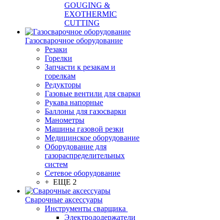
GOUGING &
EXOTHERMIC
CUTTING
Газосварочное оборудование
Резаки
Горелки
Запчасти к резакам и
горелкам
Редукторы
Газовые вентили для сварки
Рукава напорные
Баллоны для газосварки
Манометры
Машины газовой резки
Медицинское оборудование
Оборудование для
газораспределительных
систем
Сетевое оборудование
+ ЕЩЕ 2
Сварочные аксессуары
Инструменты сварщика
Электрододержатели