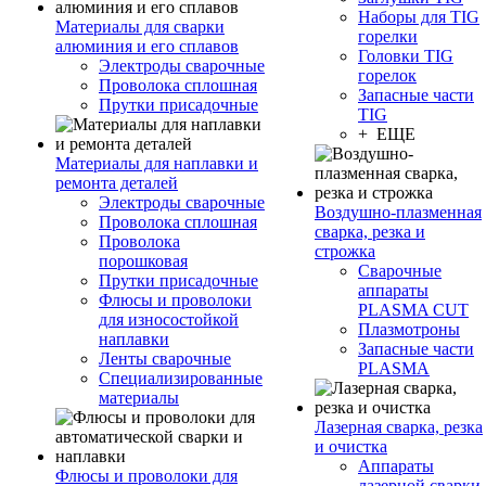
Наборы для TIG
Материалы для сварки
горелки
алюминия и его сплавов
Головки TIG
Электроды сварочные
горелок
Проволока сплошная
Запасные части
Прутки присадочные
TIG
+ ЕЩЕ
Материалы для наплавки и
ремонта деталей
Электроды сварочные
Воздушно-плазменная
Проволока сплошная
сварка, резка и
Проволока
строжка
порошковая
Сварочные
Прутки присадочные
аппараты
Флюсы и проволоки
PLASMA CUT
для износостойкой
Плазмотроны
наплавки
Запасные части
Ленты сварочные
PLASMA
Специализированные
материалы
Лазерная сварка, резка
и очистка
Аппараты
Флюсы и проволоки для
лазерной сварки