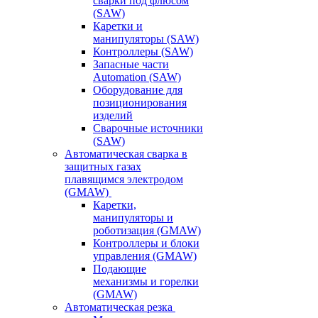
сварки под флюсом
(SAW)
Каретки и
манипуляторы (SAW)
Контроллеры (SAW)
Запасные части
Automation (SAW)
Оборудование для
позиционирования
изделий
Сварочные источники
(SAW)
Автоматическая сварка в
защитных газах
плавящимся электродом
(GMAW)
Каретки,
манипуляторы и
роботизация (GMAW)
Контроллеры и блоки
управления (GMAW)
Подающие
механизмы и горелки
(GMAW)
Автоматическая резка