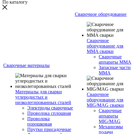
По каталогу
Сварочное оборудование
Сварочное
оборудование для
MMA сварки
Сварочные
аппараты MMA
Сварочные материалы
Запасные части
MMA
Материалы для сварки
Сварочное
углеродистых и
оборудование для
низколегированных сталей
MIG/MAG сварки
Электроды сварочные
Сварочные
Проволока сплошная
аппараты
Проволока
MIG/MAG
порошковая
Механизмы
Прутки присадочные
подачи