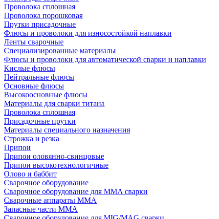
Проволока сплошная
Проволока порошковая
Прутки присадочные
Флюсы и проволоки для износостойкой наплавки
Ленты сварочные
Специализированные материалы
Флюсы и проволоки для автоматической сварки и наплавки
Кислые флюсы
Нейтральные флюсы
Основные флюсы
Высокоосновные флюсы
Материалы для сварки титана
Проволока сплошная
Присадочные прутки
Материалы специального назначения
Строжка и резка
Припои
Припои оловянно-свинцовые
Припои высокотехнологичные
Олово и баббит
Сварочное оборудование
Сварочное оборудование для MMA сварки
Сварочные аппараты MMA
Запасные части MMA
Сварочное оборудование для MIG/MAG сварки