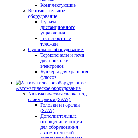
Комплектующие
Вспомогательное
оборудование
Пульты
дистанционного
управления
Транспортные
тележки
Сушильное оборудование
Термопеналы и печи
для прокалки
электродов
Бункеры для хранения
флюсов
Автоматическое оборудование
Автоматическая сварка под
слоем флюса (SAW)
Головки и горелки
(SAW)
Дополнительные
оснащение и опции
для оборудования
автоматической