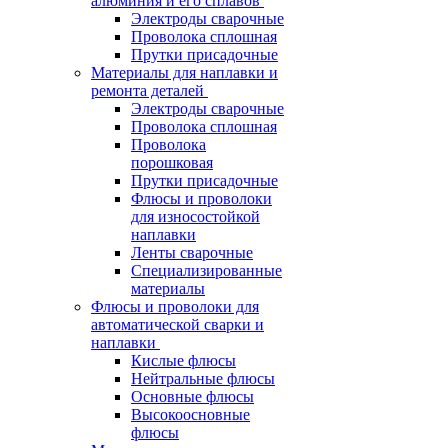
алюминия и его сплавов
Электроды сварочные
Проволока сплошная
Прутки присадочные
Материалы для наплавки и
ремонта деталей
Электроды сварочные
Проволока сплошная
Проволока
порошковая
Прутки присадочные
Флюсы и проволоки
для износостойкой
наплавки
Ленты сварочные
Специализированные
материалы
Флюсы и проволоки для
автоматической сварки и
наплавки
Кислые флюсы
Нейтральные флюсы
Основные флюсы
Высокоосновные
флюсы