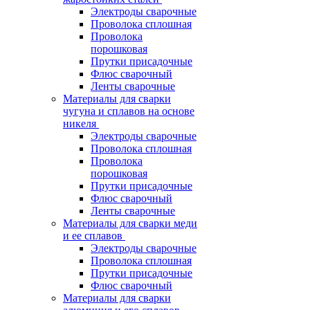
Электроды сварочные
Проволока сплошная
Проволока
порошковая
Прутки присадочные
Флюс сварочный
Ленты сварочные
Материалы для сварки
чугуна и сплавов на основе
никеля
Электроды сварочные
Проволока сплошная
Проволока
порошковая
Прутки присадочные
Флюс сварочный
Ленты сварочные
Материалы для сварки меди
и ее сплавов
Электроды сварочные
Проволока сплошная
Прутки присадочные
Флюс сварочный
Материалы для сварки