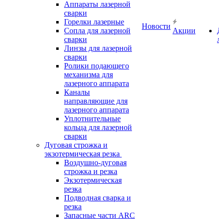
Аппараты лазерной
сварки
Горелки лазерные
Новости
Сопла для лазерной
Акции
сварки
Линзы для лазерной
сварки
Ролики подающего
механизма для
лазерного аппарата
Каналы
направляющие для
лазерного аппарата
Уплотнительные
кольца для лазерной
сварки
Дуговая строжка и
экзотермическая резка
Воздушно-дуговая
строжка и резка
Экзотермическая
резка
Подводная сварка и
резка
Запасные части ARC