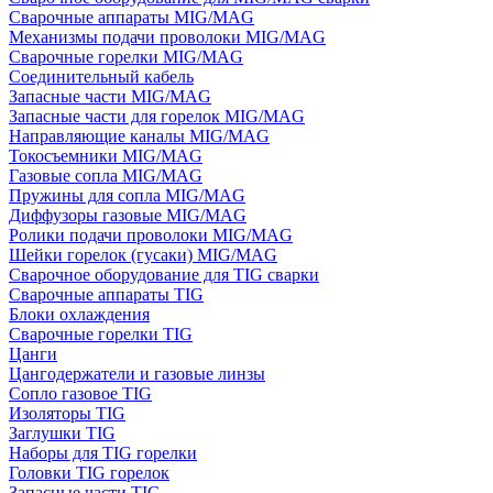
Сварочные аппараты MIG/MAG
Механизмы подачи проволоки MIG/MAG
Сварочные горелки MIG/MAG
Соединительный кабель
Запасные части MIG/MAG
Запасные части для горелок MIG/MAG
Направляющие каналы MIG/MAG
Токосъемники MIG/MAG
Газовые сопла MIG/MAG
Пружины для сопла MIG/MAG
Диффузоры газовые MIG/MAG
Ролики подачи проволоки MIG/MAG
Шейки горелок (гусаки) MIG/MAG
Сварочное оборудование для TIG сварки
Сварочные аппараты TIG
Блоки охлаждения
Сварочные горелки TIG
Цанги
Цангодержатели и газовые линзы
Сопло газовое TIG
Изоляторы TIG
Заглушки TIG
Наборы для TIG горелки
Головки TIG горелок
Запасные части TIG