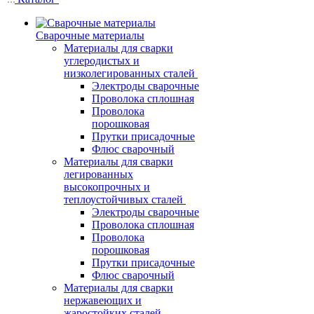
Сварочные материалы
Материалы для сварки
углеродистых и
низколегированных сталей
Электроды сварочные
Проволока сплошная
Проволока
порошковая
Прутки присадочные
Флюс сварочный
Материалы для сварки
легированных
высокопрочных и
теплоустойчивых сталей
Электроды сварочные
Проволока сплошная
Проволока
порошковая
Прутки присадочные
Флюс сварочный
Материалы для сварки
нержавеющих и
жаростойких сталей