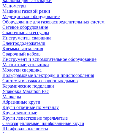
Баллоны для газосварки
Манометры
Машины газовой резки
Медицинское оборудование
Оборудование для газораспределительных систем
Сетевое оборудование
Сварочные аксессуары
Инструменты сварщика
Электрододержатели
Клеммы заземления
Сварочный кабель
Инструмент и вспомогательное оборудование
Магнитные угольники
Молотки сварщика
Вольфрамовые электроды и приспособления
Системы вытяжки сварочных дымов
Керамические подкладки
Упаковка Marathon Pac
Маркеры
Абразивные круги
Круги отрезные по металлу
Круги зачистные
Круги лепестковые тарельчатые
Самозацепляемые шлифовальные круги
Шлифовальные листы