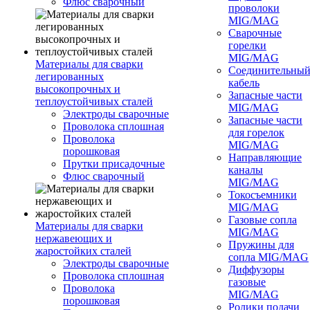
Флюс сварочный
проволоки
MIG/MAG
Сварочные
горелки
MIG/MAG
Материалы для сварки
Соединительны
легированных
кабель
высокопрочных и
Запасные части
теплоустойчивых сталей
MIG/MAG
Электроды сварочные
Запасные части
Проволока сплошная
для горелок
Проволока
MIG/MAG
порошковая
Направляющие
Прутки присадочные
каналы
Флюс сварочный
MIG/MAG
Токосъемники
MIG/MAG
Газовые сопла
Материалы для сварки
MIG/MAG
нержавеющих и
Пружины для
жаростойких сталей
сопла MIG/MAG
Электроды сварочные
Диффузоры
Проволока сплошная
газовые
Проволока
MIG/MAG
порошковая
Ролики подачи