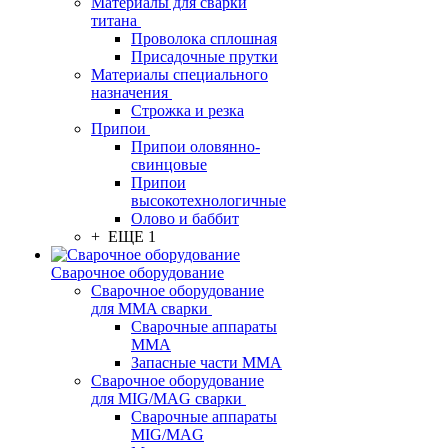
Материалы для сварки
титана
Проволока сплошная
Присадочные прутки
Материалы специального
назначения
Строжка и резка
Припои
Припои оловянно-
свинцовые
Припои
высокотехнологичные
Олово и баббит
+ ЕЩЕ 1
Сварочное оборудование
Сварочное оборудование
для MMA сварки
Сварочные аппараты
MMA
Запасные части MMA
Сварочное оборудование
для MIG/MAG сварки
Сварочные аппараты
MIG/MAG