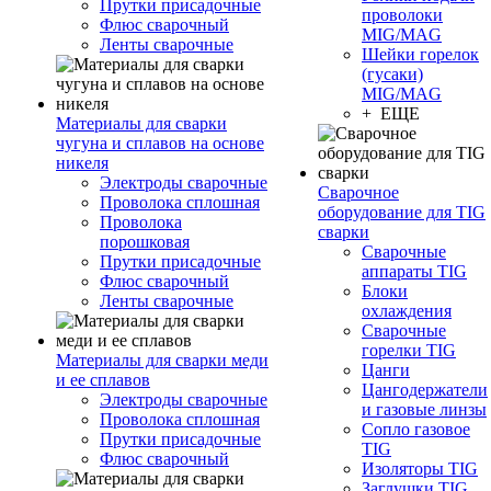
Прутки присадочные
проволоки
Флюс сварочный
MIG/MAG
Ленты сварочные
Шейки горелок
(гусаки)
MIG/MAG
+ ЕЩЕ
Материалы для сварки
чугуна и сплавов на основе
никеля
Электроды сварочные
Сварочное
Проволока сплошная
оборудование для TIG
Проволока
сварки
порошковая
Сварочные
Прутки присадочные
аппараты TIG
Флюс сварочный
Блоки
Ленты сварочные
охлаждения
Сварочные
горелки TIG
Материалы для сварки меди
Цанги
и ее сплавов
Цангодержатели
Электроды сварочные
и газовые линзы
Проволока сплошная
Сопло газовое
Прутки присадочные
TIG
Флюс сварочный
Изоляторы TIG
Заглушки TIG