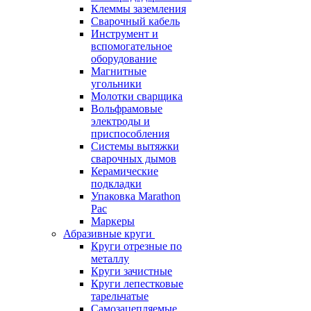
Клеммы заземления
Сварочный кабель
Инструмент и
вспомогательное
оборудование
Магнитные
угольники
Молотки сварщика
Вольфрамовые
электроды и
приспособления
Системы вытяжки
сварочных дымов
Керамические
подкладки
Упаковка Marathon
Pac
Маркеры
Абразивные круги
Круги отрезные по
металлу
Круги зачистные
Круги лепестковые
тарельчатые
Самозацепляемые