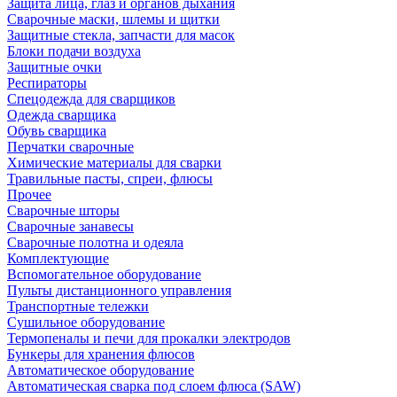
Защита лица, глаз и органов дыхания
Сварочные маски, шлемы и щитки
Защитные стекла, запчасти для масок
Блоки подачи воздуха
Защитные очки
Респираторы
Спецодежда для сварщиков
Одежда сварщика
Обувь сварщика
Перчатки сварочные
Химические материалы для сварки
Травильные пасты, спреи, флюсы
Прочее
Сварочные шторы
Сварочные занавесы
Сварочные полотна и одеяла
Комплектующие
Вспомогательное оборудование
Пульты дистанционного управления
Транспортные тележки
Сушильное оборудование
Термопеналы и печи для прокалки электродов
Бункеры для хранения флюсов
Автоматическое оборудование
Автоматическая сварка под слоем флюса (SAW)