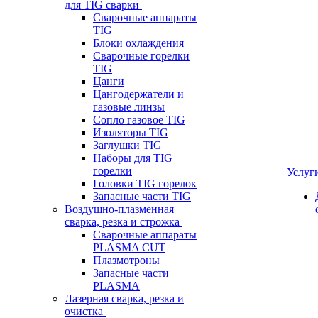
для TIG сварки
Сварочные аппараты
TIG
Блоки охлаждения
Сварочные горелки
TIG
Цанги
Цангодержатели и
газовые линзы
Сопло газовое TIG
Изоляторы TIG
Заглушки TIG
Наборы для TIG
горелки
Услуг
Головки TIG горелок
Запасные части TIG
Воздушно-плазменная
сварка, резка и строжка
Сварочные аппараты
PLASMA CUT
Плазмотроны
Запасные части
PLASMA
Лазерная сварка, резка и
очистка