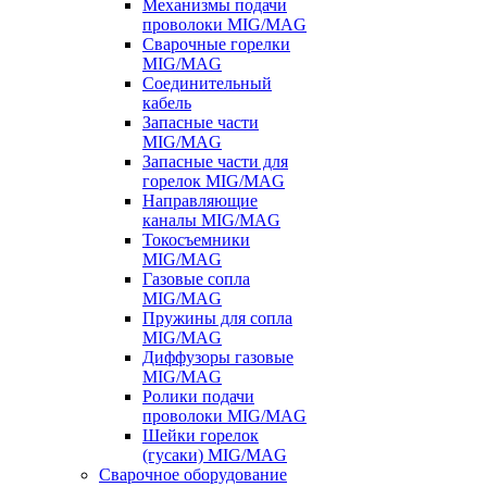
Механизмы подачи
проволоки MIG/MAG
Сварочные горелки
MIG/MAG
Соединительный
кабель
Запасные части
MIG/MAG
Запасные части для
горелок MIG/MAG
Направляющие
каналы MIG/MAG
Токосъемники
MIG/MAG
Газовые сопла
MIG/MAG
Пружины для сопла
MIG/MAG
Диффузоры газовые
MIG/MAG
Ролики подачи
проволоки MIG/MAG
Шейки горелок
(гусаки) MIG/MAG
Сварочное оборудование