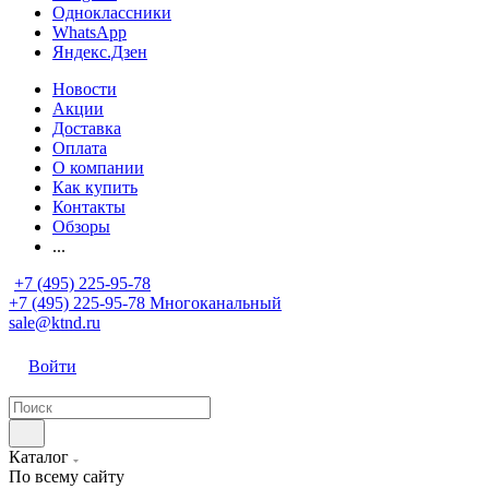
Одноклассники
WhatsApp
Яндекс.Дзен
Новости
Акции
Доставка
Оплата
О компании
Как купить
Контакты
Обзоры
...
+7 (495) 225-95-78
+7 (495) 225-95-78
Многоканальный
sale@ktnd.ru
Войти
Каталог
По всему сайту