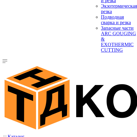
и резка
Экзотермическая
резка
Подводная
сварка и резка
Запасные части
ARC GOUGING
&
EXOTHERMIC
CUTTING
Каталог