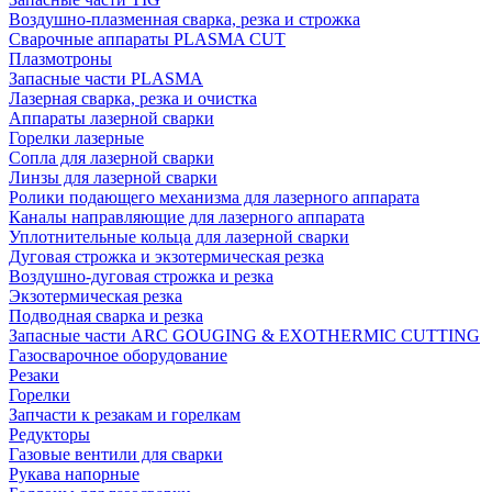
Воздушно-плазменная сварка, резка и строжка
Сварочные аппараты PLASMA CUT
Плазмотроны
Запасные части PLASMA
Лазерная сварка, резка и очистка
Аппараты лазерной сварки
Горелки лазерные
Сопла для лазерной сварки
Линзы для лазерной сварки
Ролики подающего механизма для лазерного аппарата
Каналы направляющие для лазерного аппарата
Уплотнительные кольца для лазерной сварки
Дуговая строжка и экзотермическая резка
Воздушно-дуговая строжка и резка
Экзотермическая резка
Подводная сварка и резка
Запасные части ARC GOUGING & EXOTHERMIC CUTTING
Газосварочное оборудование
Резаки
Горелки
Запчасти к резакам и горелкам
Редукторы
Газовые вентили для сварки
Рукава напорные