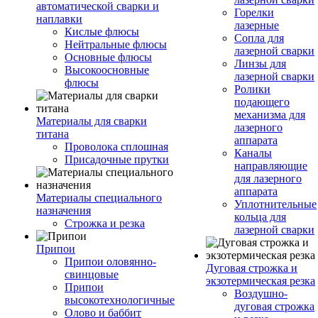
автоматической сварки и
Горелки
наплавки
лазерные
Кислые флюсы
Сопла для
Нейтральные флюсы
лазерной сварки
Основные флюсы
Линзы для
Высокоосновные
лазерной сварки
флюсы
Ролики
подающего
механизма для
Материалы для сварки
лазерного
титана
аппарата
Проволока сплошная
Каналы
Присадочные прутки
направляющие
для лазерного
аппарата
Материалы специального
Уплотнительные
назначения
кольца для
Строжка и резка
лазерной сварки
Припои
Припои оловянно-
Дуговая строжка и
свинцовые
экзотермическая резка
Припои
Воздушно-
высокотехнологичные
дуговая строжка
Олово и баббит