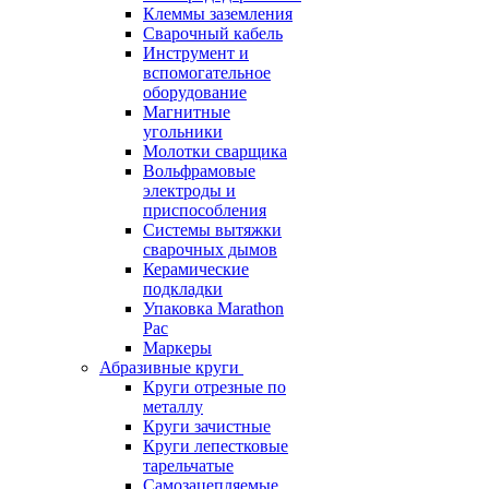
Клеммы заземления
Сварочный кабель
Инструмент и
вспомогательное
оборудование
Магнитные
угольники
Молотки сварщика
Вольфрамовые
электроды и
приспособления
Системы вытяжки
сварочных дымов
Керамические
подкладки
Упаковка Marathon
Pac
Маркеры
Абразивные круги
Круги отрезные по
металлу
Круги зачистные
Круги лепестковые
тарельчатые
Самозацепляемые