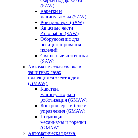
сварки под флюсом
(SAW)
Каретки и
манипуляторы (SAW)
Контроллеры (SAW)
Запасные части
Automation (SAW)
Оборудование для
позиционирования
изделий
Сварочные источники
(SAW)
Автоматическая сварка в
защитных газах
плавящимся электродом
(GMAW)
Каретки,
манипуляторы и
роботизация (GMAW)
Контроллеры и блоки
управления (GMAW)
Подающие
механизмы и горелки
(GMAW)
Автоматическая резка