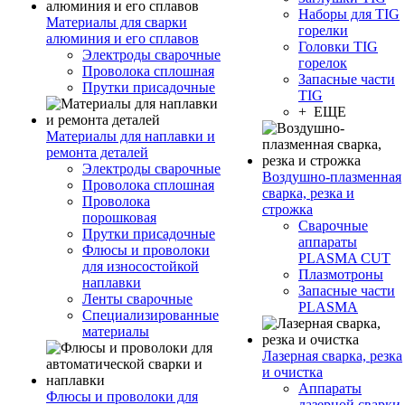
Наборы для TIG
Материалы для сварки
горелки
алюминия и его сплавов
Головки TIG
Электроды сварочные
горелок
Проволока сплошная
Запасные части
Прутки присадочные
TIG
+ ЕЩЕ
Материалы для наплавки и
ремонта деталей
Электроды сварочные
Воздушно-плазменная
Проволока сплошная
сварка, резка и
Проволока
строжка
порошковая
Сварочные
Прутки присадочные
аппараты
Флюсы и проволоки
PLASMA CUT
для износостойкой
Плазмотроны
наплавки
Запасные части
Ленты сварочные
PLASMA
Специализированные
материалы
Лазерная сварка, резка
и очистка
Аппараты
Флюсы и проволоки для
лазерной сварки