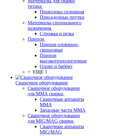
Материалы для сварки
титана
Проволока сплошная
Присадочные прутки
Материалы специального
назначения
Строжка и резка
Припои
Припои оловянно-
свинцовые
Припои
высокотехнологичные
Олово и баббит
+ ЕЩЕ 1
Сварочное оборудование
Сварочное оборудование
для MMA сварки
Сварочные аппараты
MMA
Запасные части MMA
Сварочное оборудование
для MIG/MAG сварки
Сварочные аппараты
MIG/MAG