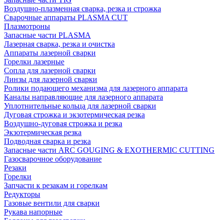
Воздушно-плазменная сварка, резка и строжка
Сварочные аппараты PLASMA CUT
Плазмотроны
Запасные части PLASMA
Лазерная сварка, резка и очистка
Аппараты лазерной сварки
Горелки лазерные
Сопла для лазерной сварки
Линзы для лазерной сварки
Ролики подающего механизма для лазерного аппарата
Каналы направляющие для лазерного аппарата
Уплотнительные кольца для лазерной сварки
Дуговая строжка и экзотермическая резка
Воздушно-дуговая строжка и резка
Экзотермическая резка
Подводная сварка и резка
Запасные части ARC GOUGING & EXOTHERMIC CUTTING
Газосварочное оборудование
Резаки
Горелки
Запчасти к резакам и горелкам
Редукторы
Газовые вентили для сварки
Рукава напорные