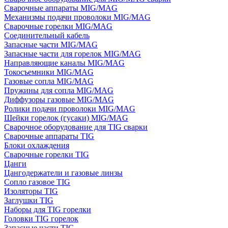
Сварочные аппараты MIG/MAG
Механизмы подачи проволоки MIG/MAG
Сварочные горелки MIG/MAG
Соединительный кабель
Запасные части MIG/MAG
Запасные части для горелок MIG/MAG
Направляющие каналы MIG/MAG
Токосъемники MIG/MAG
Газовые сопла MIG/MAG
Пружины для сопла MIG/MAG
Диффузоры газовые MIG/MAG
Ролики подачи проволоки MIG/MAG
Шейки горелок (гусаки) MIG/MAG
Сварочное оборудование для TIG сварки
Сварочные аппараты TIG
Блоки охлаждения
Сварочные горелки TIG
Цанги
Цангодержатели и газовые линзы
Сопло газовое TIG
Изоляторы TIG
Заглушки TIG
Наборы для TIG горелки
Головки TIG горелок
Запасные части TIG