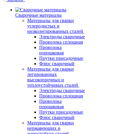
Сварочные материалы
Материалы для сварки
углеродистых и
низколегированных сталей
Электроды сварочные
Проволока сплошная
Проволока
порошковая
Прутки присадочные
Флюс сварочный
Материалы для сварки
легированных
высокопрочных и
теплоустойчивых сталей
Электроды сварочные
Проволока сплошная
Проволока
порошковая
Прутки присадочные
Флюс сварочный
Материалы для сварки
нержавеющих и
жаростойких сталей