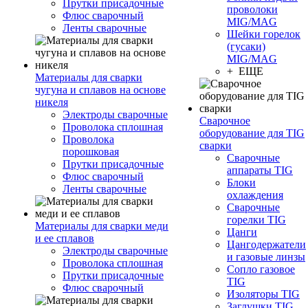
Прутки присадочные
проволоки
Флюс сварочный
MIG/MAG
Ленты сварочные
Шейки горелок
(гусаки)
MIG/MAG
+ ЕЩЕ
Материалы для сварки
чугуна и сплавов на основе
никеля
Электроды сварочные
Сварочное
Проволока сплошная
оборудование для TIG
Проволока
сварки
порошковая
Сварочные
Прутки присадочные
аппараты TIG
Флюс сварочный
Блоки
Ленты сварочные
охлаждения
Сварочные
горелки TIG
Материалы для сварки меди
Цанги
и ее сплавов
Цангодержатели
Электроды сварочные
и газовые линзы
Проволока сплошная
Сопло газовое
Прутки присадочные
TIG
Флюс сварочный
Изоляторы TIG
Заглушки TIG