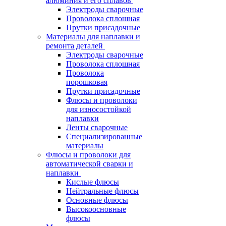
алюминия и его сплавов
Электроды сварочные
Проволока сплошная
Прутки присадочные
Материалы для наплавки и
ремонта деталей
Электроды сварочные
Проволока сплошная
Проволока
порошковая
Прутки присадочные
Флюсы и проволоки
для износостойкой
наплавки
Ленты сварочные
Специализированные
материалы
Флюсы и проволоки для
автоматической сварки и
наплавки
Кислые флюсы
Нейтральные флюсы
Основные флюсы
Высокоосновные
флюсы