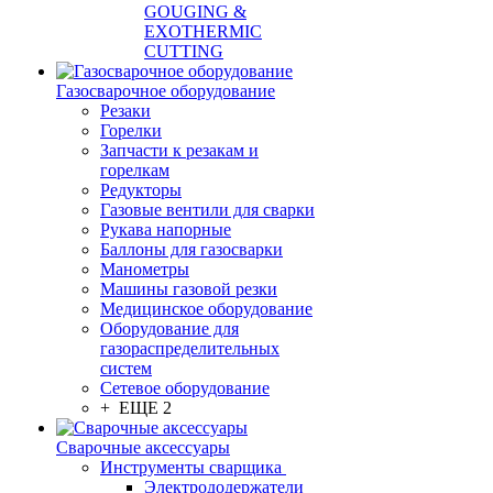
GOUGING &
EXOTHERMIC
CUTTING
Газосварочное оборудование
Резаки
Горелки
Запчасти к резакам и
горелкам
Редукторы
Газовые вентили для сварки
Рукава напорные
Баллоны для газосварки
Манометры
Машины газовой резки
Медицинское оборудование
Оборудование для
газораспределительных
систем
Сетевое оборудование
+ ЕЩЕ 2
Сварочные аксессуары
Инструменты сварщика
Электрододержатели