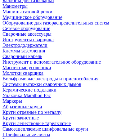
Баллоны для газосварки
Манометры
Машины газовой резки
Медицинское оборудование
Оборудование для газораспределительных систем
Сетевое оборудование
Сварочные аксессуары
Инструменты сварщика
Электрододержатели
Клеммы заземления
Сварочный кабель
Инструмент и вспомогательное оборудование
Магнитные угольники
Молотки сварщика
Вольфрамовые электроды и приспособления
Системы вытяжки сварочных дымов
Керамические подкладки
Упаковка Marathon Pac
Маркеры
Абразивные круги
Круги отрезные по металлу
Круги зачистные
Круги лепестковые тарельчатые
Самозацепляемые шлифовальные круги
Шлифовальные листы