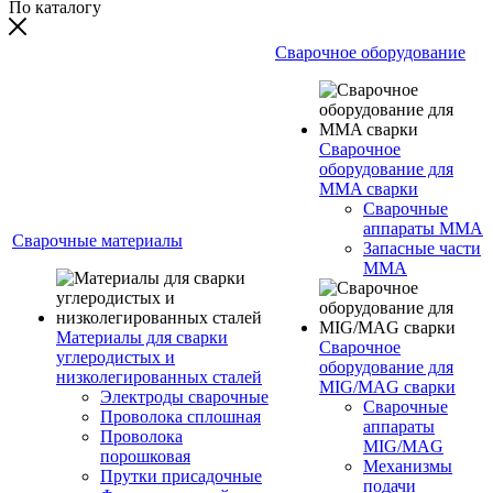
По каталогу
Сварочное оборудование
Сварочное
оборудование для
MMA сварки
Сварочные
аппараты MMA
Сварочные материалы
Запасные части
MMA
Материалы для сварки
Сварочное
углеродистых и
оборудование для
низколегированных сталей
MIG/MAG сварки
Электроды сварочные
Сварочные
Проволока сплошная
аппараты
Проволока
MIG/MAG
порошковая
Механизмы
Прутки присадочные
подачи