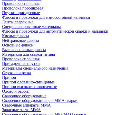
Проволока сплошная
Проволока порошковая
Прутки присадочные
Флюсы и проволоки для износостойкой наплавки
Ленты сварочные
Специализированные материалы
Флюсы и проволоки для автоматической сварки и наплавки
Кислые флюсы
Нейтральные флюсы
Основные флюсы
Высокоосновные флюсы
Материалы для сварки титана
Проволока сплошная
Присадочные прутки
Материалы специального назначения
Строжка и резка
Припои
Припои оловянно-свинцовые
Припои высокотехнологичные
Олово и баббит
Сварочное оборудование
Сварочное оборудование для MMA сварки
Сварочные аппараты MMA
Запасные части MMA
Сварочное оборудование для MIG/MAG сварки