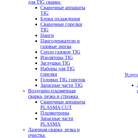
для TIG сварки
Сварочные аппараты
TIG
Блоки охлаждения
Сварочные горелки
TIG
Цанги
Цангодержатели и
газовые линзы
Сопло газовое TIG
Изоляторы TIG
Заглушки TIG
Наборы для TIG
горелки
Услуг
Головки TIG горелок
Запасные части TIG
Воздушно-плазменная
сварка, резка и строжка
Сварочные аппараты
PLASMA CUT
Плазмотроны
Запасные части
PLASMA
Лазерная сварка, резка и
очистка