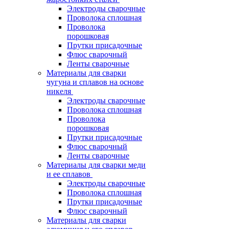
Электроды сварочные
Проволока сплошная
Проволока
порошковая
Прутки присадочные
Флюс сварочный
Ленты сварочные
Материалы для сварки
чугуна и сплавов на основе
никеля
Электроды сварочные
Проволока сплошная
Проволока
порошковая
Прутки присадочные
Флюс сварочный
Ленты сварочные
Материалы для сварки меди
и ее сплавов
Электроды сварочные
Проволока сплошная
Прутки присадочные
Флюс сварочный
Материалы для сварки