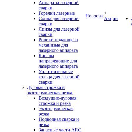
Аппараты лазерной
сварки
Горелки лазерные
Новости
Сопла для лазерной
Акции
сварки
Линзы для лазерной
сварки
Ролики подающего
механизма для
лазерного аппарата
Каналы
направляющие для
лазерного аппарата
Уплотнительные
кольца для лазерной
сварки
Дуговая строжка и
экзотермическая резка
Воздушно-дуговая
строжка и резка
Экзотермическая
резка
Подводная сварка и
резка
Запасные части ARC