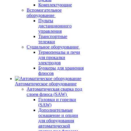
Комплектующие
Вспомогательное
оборудование
Пульты
дистанционного
управления
Транспортные
тележки
Сушильное оборудование
Термопеналы и печи
для прокалки
электродов
Бункеры для хранения
флюсов
Автоматическое оборудование
Автоматическая сварка под
слоем флюса (SAW)
Головки и горелки
(SAW)
Дополнительные
оснащение и опции
для оборудования
автоматической