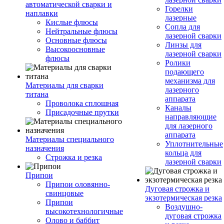
автоматической сварки и
Горелки
наплавки
лазерные
Кислые флюсы
Сопла для
Нейтральные флюсы
лазерной сварки
Основные флюсы
Линзы для
Высокоосновные
лазерной сварки
флюсы
Ролики
подающего
механизма для
Материалы для сварки
лазерного
титана
аппарата
Проволока сплошная
Каналы
Присадочные прутки
направляющие
для лазерного
аппарата
Материалы специального
Уплотнительные
назначения
кольца для
Строжка и резка
лазерной сварки
Припои
Припои оловянно-
Дуговая строжка и
свинцовые
экзотермическая резка
Припои
Воздушно-
высокотехнологичные
дуговая строжка
Олово и баббит