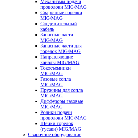
Механизмы подачи
проволоки MIG/MAG
Сварочные горелки
MIG/MAG
Соединительный
кабель
Запасные части
MIG/MAG
Запасные части для
горелок MIG/MAG
Направляющие
каналы MIG/MAG
Токосъемники
MIG/MAG
Газовые сопла
MIG/MAG
Пружины для сопла
MIG/MAG
Диффузоры газовые
MIG/MAG
Ролики подачи
проволоки MIG/MAG
Шейки горелок
(гусаки) MIG/MAG
Сварочное оборудование