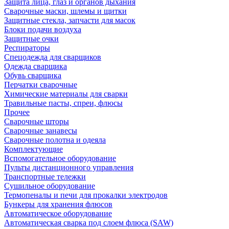
Защита лица, глаз и органов дыхания
Сварочные маски, шлемы и щитки
Защитные стекла, запчасти для масок
Блоки подачи воздуха
Защитные очки
Респираторы
Спецодежда для сварщиков
Одежда сварщика
Обувь сварщика
Перчатки сварочные
Химические материалы для сварки
Травильные пасты, спреи, флюсы
Прочее
Сварочные шторы
Сварочные занавесы
Сварочные полотна и одеяла
Комплектующие
Вспомогательное оборудование
Пульты дистанционного управления
Транспортные тележки
Сушильное оборудование
Термопеналы и печи для прокалки электродов
Бункеры для хранения флюсов
Автоматическое оборудование
Автоматическая сварка под слоем флюса (SAW)