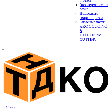
и резка
Экзотермическая
резка
Подводная
сварка и резка
Запасные части
ARC GOUGING
&
EXOTHERMIC
CUTTING
Каталог