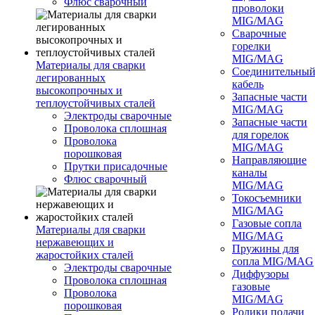
Флюс сварочный
проволоки
MIG/MAG
Сварочные
горелки
MIG/MAG
Материалы для сварки
Соединительны
легированных
кабель
высокопрочных и
Запасные части
теплоустойчивых сталей
MIG/MAG
Электроды сварочные
Запасные части
Проволока сплошная
для горелок
Проволока
MIG/MAG
порошковая
Направляющие
Прутки присадочные
каналы
Флюс сварочный
MIG/MAG
Токосъемники
MIG/MAG
Газовые сопла
Материалы для сварки
MIG/MAG
нержавеющих и
Пружины для
жаростойких сталей
сопла MIG/MAG
Электроды сварочные
Диффузоры
Проволока сплошная
газовые
Проволока
MIG/MAG
порошковая
Ролики подачи