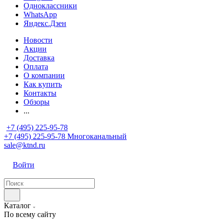
Одноклассники
WhatsApp
Яндекс.Дзен
Новости
Акции
Доставка
Оплата
О компании
Как купить
Контакты
Обзоры
...
+7 (495) 225-95-78
+7 (495) 225-95-78
Многоканальный
sale@ktnd.ru
Войти
Каталог
По всему сайту